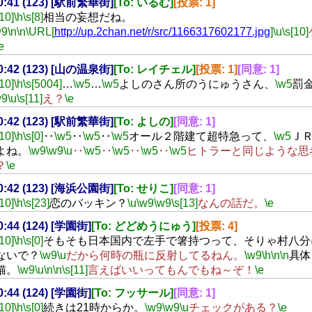
20:41 (123) [駅前繁華街]
[To: いるむ]
[投票: 1]
[10]
\h
\s[8]
相当の妄想だね。
w9
\n
\n
\URL[
http://up.2chan.net/r/src/1166317602177.jpg
]
\u
\s[10]
e
20:42 (123) [山の温泉街]
[To: レイチェル]
[投票: 1]
[同意: 1]
[10]
\h
\s[5004]
…
\w5
…
\w5
よしのさん所のうにゅうさん、
\w5
罰
w9
\u
\s[11]
え？
\e
20:42 (123) [駅前繁華街]
[To: よしの]
[同意: 1]
[10]
\h
\s[0]
‥
\w5
‥
\w5
‥
\w5
オール２階建て超特急って、
\w5
Ｊ
よね。
\w9
\w9
\u
‥
\w5
‥
\w5
‥
\w5
‥
\w5
ヒトラーと同じような思
？
\e
20:42 (123) [海浜公園街]
[To: せりこ]
[同意: 1]
[10]
\h
\s[23]
恋のバッキン？
\u
\w9
\w9
\s[13]
なんの話だ。
\e
20:44 (124) [学園街]
[To: どどめうにゅう]
[投票: 4]
[10]
\h
\s[0]
そもそも日本国内で左手で箸持つって、そりゃ村八分
ないで？
\w9
\u
だから何時の瓶に反射してるねん。
\w9
\h
\n
\n
具体
猫。
\w9
\u
\n
\n
\s[11]
言えばいいってもんでもね～ぞ！
\e
20:44 (124) [学園街]
[To: フッサール]
[同意: 1]
[10]
\h
\s[0]
続きは21時からか。
\w9
\w9
\u
チェックがある？
\e