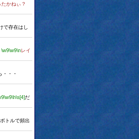
ったかねぃ？
けで存在はし
。
\w9
\w9
\n
レイ
から・・・
w9
\w9
\h
\s[4]
だ
ボトルで頻出