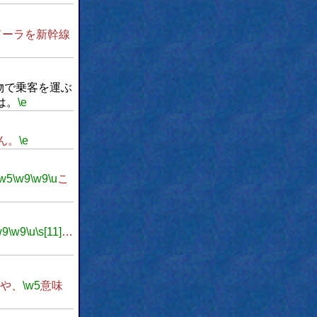
ドーラを新幹線
物で乗客を運ぶ
は。
\e
ん。
\e
\w5
\w9
\w9
\u
こ
w9
\w9
\u
\s[11]
…
や、
\w5
意味