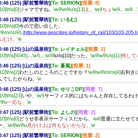
20:46 (125) [駅前繁華街]
[To: SERION]
[投票: 8]
[10]
\h
\s[0]
ジャマですね。
\w9
\w9
\u
\s[13]
え。
\w9
ちょ
\w9
…
\w9
…
20:46 (125) [駅前繁華街]
[To: いるむ]
[10]
\h
\s[0]
今ので思い出した。
w9
\n
\n
\URL[
http://www.geocities.jp/history_of_rail/103/103-205.h
んむけ。
\e
20:46 (125) [山の温泉街]
[To: レイチェル]
[投票: 2]
[10]
\h
\s[5045]
…
\w5
…
\w5
\\u\\s[10]だった。
\w9
\w9
\u
\s[11]
何して
20:46 (125) [山の温泉街]
[To: 蒼風]
[投票: 1]
[10]
\h
\s[2]
わたしのところのことですか？
\w9
\w9
\n
\n
\s[4]
右利き
んでしたからね。
\e
20:46 (125) [山の温泉街]
[To: せりこDP]
[同意: 7]
[10]
\h
\s[23]
いや、
\w5
サーフィス的にはちゃんと存在してるわけ
w9
\u
一応な。
\e
20:47 (125) [駅前繁華街]
[To: よしの]
[同意: 2]
[10]
\h
\s[0]
どうせ非表示サーフィスだから、
\w6
普通に立たせて
ー。
\w9
\w9
\u
見かけ上は何もないからな。
\e
20:47 (125) [駅前繁華街]
[To: SERION]
[投票: 2]