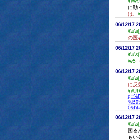
\h
\w9
に動
は、
06/12/17 
\t
\u
\s
の医
06/12/17 
\t
\u
\s
\w5
06/12/17 
\t
\u
\s
に反
\n
\UR
q=%
%B9
0&hl=
06/12/17 
\t
\u
\s
困る
もい