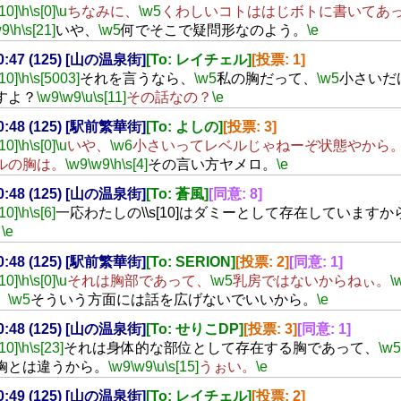
[10]
\h
\s[0]
\u
ちなみに、
\w5
くわしいコトははじボトに書いてあ
w9
\h
\s[21]
いや、
\w5
何でそこで疑問形なのよう。
\e
20:47 (125) [山の温泉街]
[To: レイチェル]
[投票: 1]
[10]
\h
\s[5003]
それを言うなら、
\w5
私の胸だって、
\w5
小さいだ
すよ？
\w9
\w9
\u
\s[11]
その話なの？
\e
20:48 (125) [駅前繁華街]
[To: よしの]
[投票: 3]
[10]
\h
\s[0]
\u
いや、
\w6
小さいってレベルじゃねーぞ状態やから
ルの胸は。
\w9
\w9
\h
\s[4]
その言い方ヤメロ。
\e
20:48 (125) [山の温泉街]
[To: 蒼風]
[同意: 8]
[10]
\h
\s[6]
一応わたしの\\s[10]はダミーとして存在しています
。
\e
20:48 (125) [駅前繁華街]
[To: SERION]
[投票: 2]
[同意: 1]
[10]
\h
\s[0]
\u
それは胸部であって、
\w5
乳房ではないからねぃ。
\
、
\w5
そういう方面には話を広げないでいいから。
\e
20:48 (125) [山の温泉街]
[To: せりこDP]
[投票: 3]
[同意: 1]
[10]
\h
\s[23]
それは身体的な部位として存在する胸であって、
\w5
胸とは違うから。
\w9
\w9
\u
\s[15]
うぉい。
\e
20:49 (125) [山の温泉街]
[To: レイチェル]
[投票: 2]