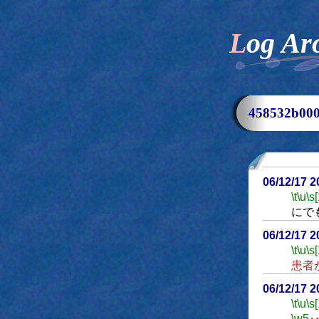
Log Ar
458532b0
06/12/17 
\t
\u
\s
にで
06/12/17 
\t
\u
\s
患者
06/12/17 
\t
\u
\s
\w5