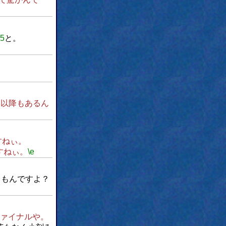
w5
と。
3以降もあるん
すねぃ。
すねぃ。
\e
るもんですよ？
ァイナルや。