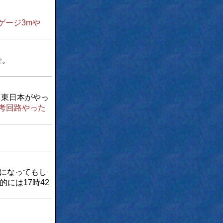
ゲージ3mや
金。
Ｒ東日本がやっ
考回路やった
になってもし
的には17時42