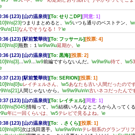
e
20:36 (123) [山の温泉街]
[To: せりこDP]
[同意: 1]
[10]
\h
\s[23]
つまりまとめると、
\w5
いつも通りのベストテン、
\
w9
\u
\s[11]
なんでそうなる！？
\e
20:36 (123) [駅前繁華街]
[To: フッサール]
[投票: 4]
[10]
\h
\s[0]
瓶数：１
\w9
\w9
\u
延期か。
\e
20:36 (123) [山の温泉街]
[To: 黒海]
[投票: 2]
[10]
\h
\s[3]
…
\w9
…
\w9
前編ですらないんだ。
\w9
\w9
\u
待て、
\w5
e
20:37 (123) [駅前繁華街]
[To: SERION]
[投票: 1]
[10]
\h
\s[0]
\u
レイチェルさん、
\w5
あなたも古い人間だったので
w9
\h
\s[21]
人間じゃないから。
\w9
\w9
\u
\n
\n
古いネコだったんで
20:37 (123) [山の温泉街]
[To: レイチェル]
[同意: 1]
[10]
\h
\s[5045]
情報って、
\w5
結構いろんなところから入ってく
w9
\u
年に一回くらいは、
\w5
テレビで見るよね。
\e
20:38 (123) [山の温泉街]
[To: ．さくら]
[投票: 1]
[10]
\h
\s[85]
次は浅田選手。
\u
\w9
\w9
\n
\n
テレ朝系のグランプリフ