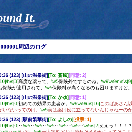
ound It.
00000001周辺のログ
20:36 (123) [山の温泉街]
[To: 蒼風]
[同意: 2]
[10]
\h
\s[3]
高度な薬って、
\w5
保険外ですものね。
\w9
\w9
\n
\n
\s[9]
も保険が適用されて、
\w5
保険料が高くなるのも困りますけど
20:36 (123) [山の温泉街]
[To: かゆ]
[同意: 1]
[10]
\h
\s[0]
初めての効果の患者か。
\w9
\w9
\u
\s[16]
このばあさん
がいないってのは、
\w5
実は薬は役に立ってないんじゃねーの
20:36 (123) [駅前繁華街]
[To: よしの]
[投票: 1]
[10]
\h
\s[0]
‥
\w5
‥
\w5
‥
\w5
‥
\w5
‥
\w5
‥
\w5
\s[2]
ええっ！！！
‥
\w5
‥
\w5
いや、
\w6
一応定刻どおり流れそうやからってそこま