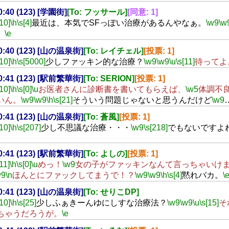
20:40 (123) [学園街]
[To: フッサール]
[同意: 1]
[10]
\h
\s[4]
最近は、本気でSFっぽい治療があるんやなぁ。
\w9
\w
。
\e
20:40 (123) [山の温泉街]
[To: レイチェル]
[投票: 1]
[10]
\h
\s[5000]
少しファッキン的な治療？
\w9
\w9
\u
\s[11]
待ってよ
20:41 (123) [駅前繁華街]
[To: SERION]
[投票: 1]
[10]
\h
\s[0]
\u
お医者さんに診断書を書いてもらえば、
\w5
体調不
いん。
\w9
\w9
\h
\s[21]
そういう問題じゃないと思うんだけど
\w9
20:41 (123) [山の温泉街]
[To: 蒼風]
[投票: 1]
[10]
\h
\s[207]
少し不思議な治療・・・
\w9
\s[218]
でもないですよ
20:41 (123) [駅前繁華街]
[To: よしの]
[投票: 1]
[11]
\h
\s[0]
\u
めっ！
\w9
女の子がファッキンなんて言っちゃいけ
w9
\n
ほんとにファックしてまうで！？
\w9
\w9
\h
\s[4]
黙れバカ。
\
20:41 (123) [山の温泉街]
[To: せりこDP]
[10]
\h
\s[25]
少しふぁきーんゆにしすな治療法？
\w9
\w9
\u
\s[15]
そ
ちゃうだろうが。
\e