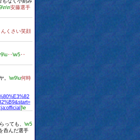
苦もなく小刻み
9
\n
\n
安藤選手
さんくさい笑顔
w9
\u
‥
\w5
‥
ヤ。
\w9
\u
何時
%80%E3%82
%B9&start=
a:official
]
\e
らっても、
\w5
を呑んだ選手