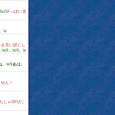
9
\u
SFっぽい言
。
\e
良を言い訳にし
…
\w9
…
\w9
。
\e
ね。
\w9
あは。
ません！
e
れじゃSFUに