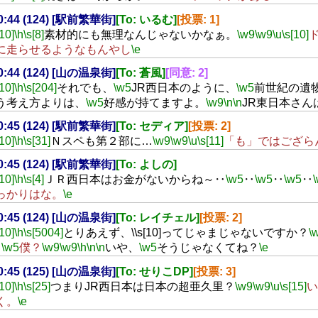
20:44 (124) [駅前繁華街]
[To: いるむ]
[投票: 1]
[10]
\h
\s[8]
素材的にも無理なんじゃないかなぁ。
\w9
\w9
\u
\s[10]
に走らせるようなもんやし
\e
20:44 (124) [山の温泉街]
[To: 蒼風]
[同意: 2]
[10]
\h
\s[204]
それでも、
\w5
JR西日本のように、
\w5
前世紀の遺
う考え方よりは、
\w5
好感が持てますよ。
\w9
\n
\n
JR東日本さん
20:45 (124) [駅前繁華街]
[To: セディア]
[投票: 2]
[10]
\h
\s[31]
Ｎスペも第２部に…
\w9
\w9
\u
\s[11]
「も」ではござら
20:45 (124) [駅前繁華街]
[To: よしの]
[10]
\h
\s[4]
ＪＲ西日本はお金がないからね～‥
\w5
‥
\w5
‥
\w5
‥
っかりはな。
\e
20:45 (124) [山の温泉街]
[To: レイチェル]
[投票: 2]
[10]
\h
\s[5004]
とりあえず、\\s[10]ってじゃまじゃないですか？
\
…
\w5
僕？
\w9
\w9
\h
\n
\n
いや、
\w5
そうじゃなくてね？
\e
20:45 (125) [山の温泉街]
[To: せりこDP]
[投票: 3]
[10]
\h
\s[25]
つまりJR西日本は日本の超亜久里？
\w9
\w9
\u
\s[15]
い
く。
\e