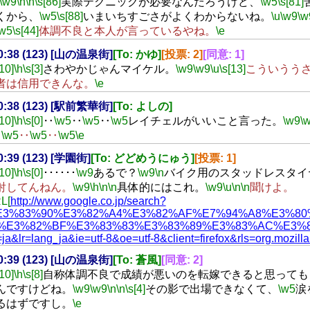
\w9
\n
\n
\s[86]
実際テクニックが必要なんだろうけど、
\w5
\s[81]
くから、
\w5
\s[88]
いまいちすごさがよくわからないね。
\u
\w9
\w
\w5
\s[44]
体調不良と本人が言っているやね。
\e
20:38 (123) [山の温泉街]
[To: かゆ]
[投票: 2]
[同意: 1]
[10]
\h
\s[3]
さわやかじゃんマイケル。
\w9
\w9
\u
\s[13]
こういうう
者は信用できんな。
\e
20:38 (123) [駅前繁華街]
[To: よしの]
[10]
\h
\s[0]
‥
\w5
‥
\w5
‥
\w5
レイチェルがいいこと言った。
\w9
\
‥
\w5
‥
\w5
‥
\w5
\e
20:39 (123) [学園街]
[To: どどめうにゅう]
[投票: 1]
[10]
\h
\s[0]
･･････
\w9
あるで？
\w9
\n
バイク用のスタッドレスタイ
射してんねん。
\w9
\h
\n
\n
具体的にはこれ。
\w9
\u
\n
\n
聞けよ。
L[
http://www.google.co.jp/search?
E3%83%90%E3%82%A4%E3%82%AF%E7%94%A8%E3%80
%E3%82%BF%E3%83%83%E3%83%89%E3%83%AC%E3%82
ja&lr=lang_ja&ie=utf-8&oe=utf-8&client=firefox&rls=org.mozilla:j
20:39 (123) [山の温泉街]
[To: 蒼風]
[同意: 2]
[10]
\h
\s[8]
自称体調不良で成績が悪いのを転嫁できると思っても
んですけどね。
\w9
\w9
\n
\n
\s[4]
その影で出場できなくて、
\w5
涙
るはずですし。
\e