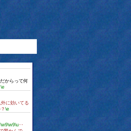
だからって何
。
\e
以外に効いてる
か？
\e
？
\w9
\w9
\u
‥
で驚かんで