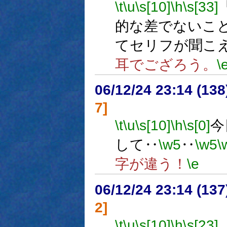
\t
\u
\s[10]
\h
\s[33]
的な差でないこ
てセリフが聞こ
耳でござろう。
\
06/12/24 23:14 (
7]
\t
\u
\s[10]
\h
\s[0]
今
して‥
\w5
‥
\w5
\
字が違う！
\e
06/12/24 23:14 (13
2]
\t
\u
\s[10]
\h
\s[23]