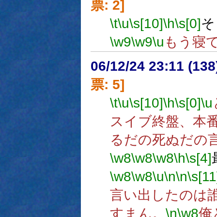
票: 2]
\t
\u
\s[10]
\h
\s[0]
そ
\w9
\w9
\u
もう寝
06/12/24 23:11 (
票: 5]
\t
\u
\s[10]
\h
\s[0]
\u
スイブ終盤、本
るだの死ぬだの
\w8
\w8
\w8
\h
\s[4]
\w8
\w8
\u
\n
\n
\s[11
言い出したのは誰
すまん。
\n
\w8
俺