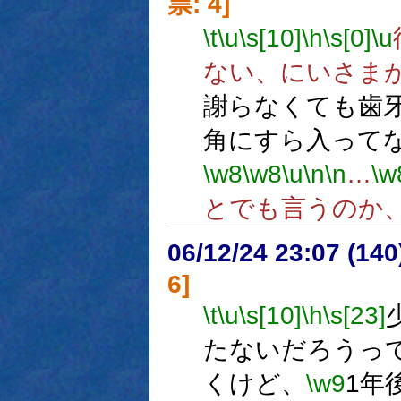
票: 4]
\t
\u
\s[10]
\h
\s[0]
\u
ない、にいさま
謝らなくても歯
角にすら入って
\w8
\w8
\u
\n
\n
…
\w
とでも言うのか
06/12/24 23:07 (14
6]
\t
\u
\s[10]
\h
\s[23]
たないだろうっ
くけど、
\w9
1年