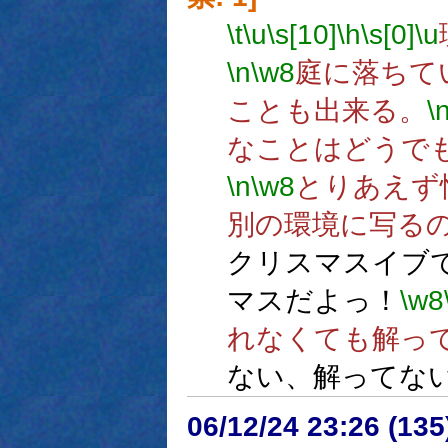
\t
\u
\s[10]
\h
\s[0]
\u
\n
\w8
庭に落ちて
ことも出来る。
\
なことはどうで
\n
\w8
とりあえず
別の環境に写る
クリスマスイブ
マスだよっ！
\w8
れなくても解っ
ない、解ってな
06/12/24 23:26 (