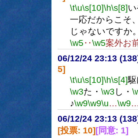
\t
\u
\s[10]
\h
\s[8]
い
一応だからこそ
じゃないですか
\w5
‥
\w5
案外お
06/12/24 23:13 (
5]
\t
\u
\s[10]
\h
\s[4]
駆
\w3
た・
\w3
し・
\
♪
\w9
\w9
\u
…
\w9
06/12/24 23:13 (
[投票: 10]
[同意: 1]