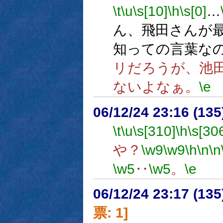
\t
\u
\s[10]
\h
\s[0]
…
ん、飛田さんが
知っての言葉な
リだろうが、池
ないよなぁ。
\e
06/12/24 23:16 (13
\t
\u
\s[310]
\h
\s[30
や？
\w9
\w9
\h
\n
\n
\w5
‥
\w5
。
\e
06/12/24 23:17 (
票: 1]