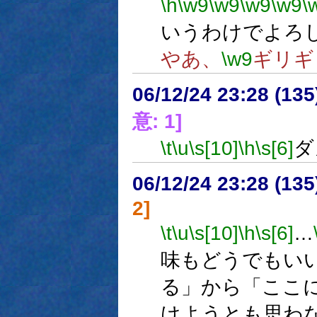
\h
\w9
\w9
\w9
\w9
\
いうわけでよろ
やあ、
\w9
ギリギ
06/12/24 23:28 (
意: 1]
\t
\u
\s[10]
\h
\s[6]
ダ
06/12/24 23:28 (13
2]
\t
\u
\s[10]
\h
\s[6]
…
味もどうでもい
る」から「ここ
けようとも思わ