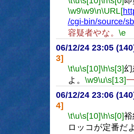
\t
\u
\s[10]
\h
\s[0]
即
\w9
\w9
\n
\URL[
htt
/cgi-bin/source/
容疑者やな。
\e
06/12/24 23:05 (14
3]
\t
\u
\s[10]
\h
\s[3]
幻
よ。
\w9
\u
\s[13]
06/12/24 23:06 (
4]
\t
\u
\s[10]
\h
\s[0]
裕
ロッコが定番だ