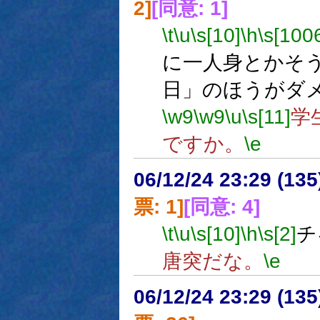
2]
[同意: 1]
\t
\u
\s[10]
\h
\s[100
に一人身とかそ
日」のほうがダ
\w9
\w9
\u
\s[11]
学
ですか。
\e
06/12/24 23:29 (
票: 1]
[同意: 4]
\t
\u
\s[10]
\h
\s[2]
チ
唐突だな。
\e
06/12/24 23:29 (