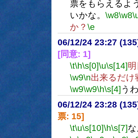
票をもらえるよ
いかな。
\w8
\w8
\
か？
\e
06/12/24 23:27 (13
[同意: 1]
\t
\h
\s[0]
\u
\s[14]
明
\w9
\n
出来るだけ
\w9
\w9
\h
\s[4]
う
06/12/24 23:28 (
票: 15]
\t
\u
\s[10]
\h
\s[7]
な