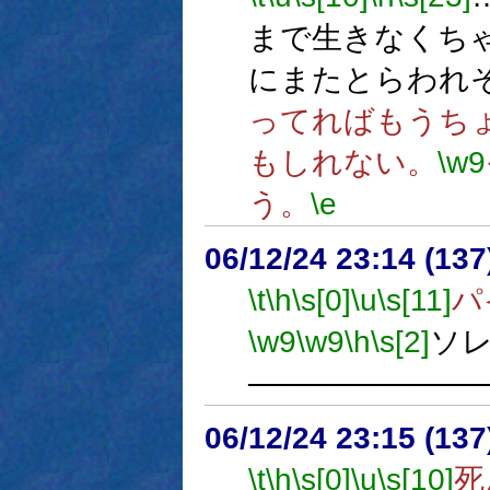
まで生きなくち
にまたとらわれ
ってればもうち
もしれない。
\w9
う。
\e
06/12/24 23:14 (13
\t
\h
\s[0]
\u
\s[11]
パ
\w9
\w9
\h
\s[2]
ソ
──────────
06/12/24 23:15 (
\t
\h
\s[0]
\u
\s[10]
死