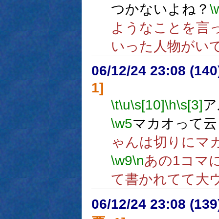
つかないよね？
\
ようなことを言
いった人物がい
06/12/24 23:08 (
1]
\t
\u
\s[10]
\h
\s[3]
ア
\w5
マカオって云
ゃんは切りにマ
\w9
\n
あの1コマ
て書かれてて大
06/12/24 23:08 (