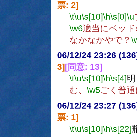
票: 2]
\t
\u
\s[10]
\h
\s[0]
\u
\w6
適当にベッド
なかなかやで？
\
06/12/24 23:26 (
3]
[同意: 13]
\t
\u
\s[10]
\h
\s[4]
明
む、
\w5
ごく普通
06/12/24 23:27 (
票: 1]
\t
\u
\s[10]
\h
\s[22]