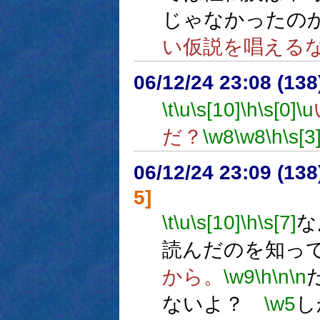
じゃなかったの
い仮説を唱える
06/12/24 23:08 (
\t
\u
\s[10]
\h
\s[0]
\u
だ？
\w8
\w8
\h
\s[3
06/12/24 23:09 (13
5]
\t
\u
\s[10]
\h
\s[7]
な
読んだのを知っ
から。
\w9
\h
\n
\n
ないよ？
\w5
し