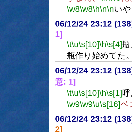
\w8
\w8
\h
\n
\n
いや
06/12/24 23:12 (13
1]
\t
\u
\s[10]
\h
\s[4]
瓶
瓶作り始めてた
06/12/24 23:12 (
意: 1]
\t
\u
\s[10]
\h
\s[1]
呼
\w9
\w9
\u
\s[16]
ベ
06/12/24 23:12 (
2]