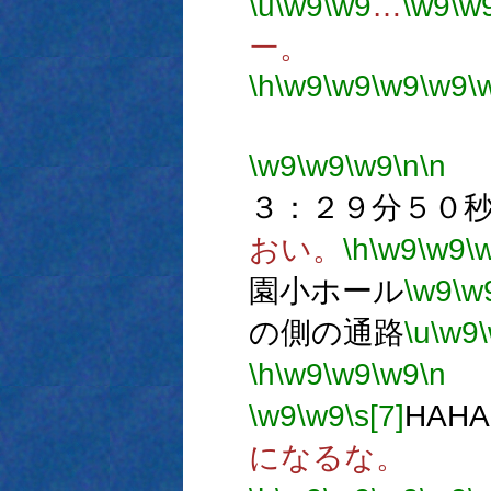
\u
\w9
\w9
…
\w9
\w
ー。
\h
\w9
\w9
\w9
\w9
\
使用許
\w9
\w9
\w9
\n
\n
３：２９分５０
おい。
\h
\w9
\w9
\
園小ホール
\w9
\w
の側の通路
\u
\w9
\h
\w9
\w9
\w9
\n
\w9
\w9
\s[7]
HAH
になるな。