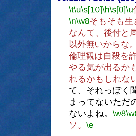
\t
\u
\s[10]
\h
\s[0]
\u
\n
\w8
そもそも生
なんて、後付と
以外無いからな
倫理観は自殺を
やる気が出るか
れるかもしれな
て、それっぽく
まってないただ
ないよね。
\w8
\w
ソ。
\e