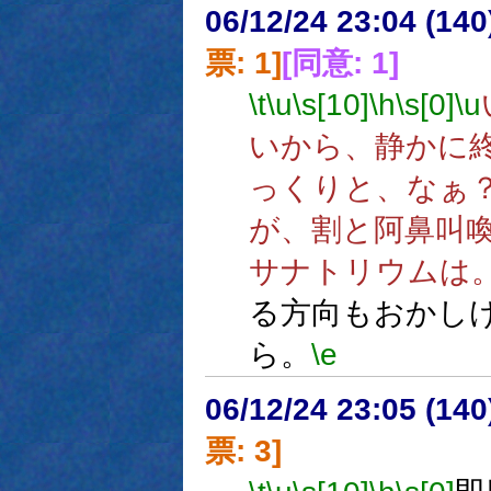
06/12/24 23:04 (
票: 1]
[同意: 1]
\t
\u
\s[10]
\h
\s[0]
\u
いから、静かに
っくりと、なぁ
が、割と阿鼻叫
サナトリウムは
る方向もおかし
ら。
\e
06/12/24 23:05 (
票: 3]