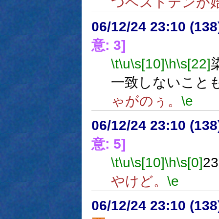
つベストテンが
06/12/24 23:10 (
意: 3]
\t
\u
\s[10]
\h
\s[22]
一致しないこと
ゃがのぅ。
\e
06/12/24 23:10 (
意: 5]
\t
\u
\s[10]
\h
\s[0]
2
やけど。
\e
06/12/24 23:10 (