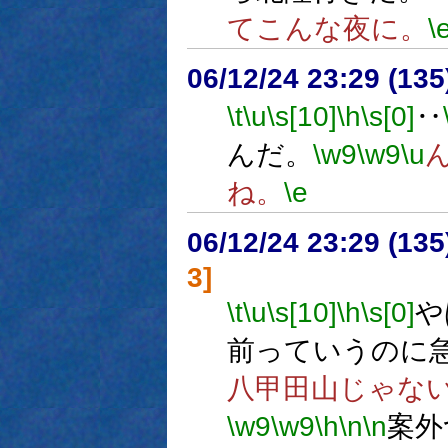
てこんな夜に。
\
06/12/24 23:29 (13
\t
\u
\s[10]
\h
\s[0]
‥
んだ。
\w9
\w9
\u
ね。
\e
06/12/24 23:29 (
3]
\t
\u
\s[10]
\h
\s[0]
や
前っていうのに
八甲田山じゃな
\w9
\w9
\h
\n
\n
案外