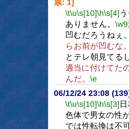
票: 1]
\t
\u
\s[10]
\h
\s[4]
う
ありません。
\w9
凹むだろうねぇ
らお前が凹むな
とテレ朝見てる
適当に付けてた
んだ。
\e
06/12/24 23:08 (
\t
\u
\s[10]
\h
\s[3]
日
色体で男女の性
では性転換は不