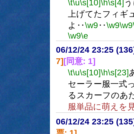
\t
\u
\s[10]
\h
\s[4]
う
上げてたフィギ
よ‥
\w9
‥
\w9
\w9
\w9
\e
06/12/24 23:25 (13
7]
[同意: 1]
\t
\u
\s[10]
\h
\s[23]
セーラー服一式
るスカーフのあ
服単品に萌えを
06/12/24 23:25 (
票: 1]