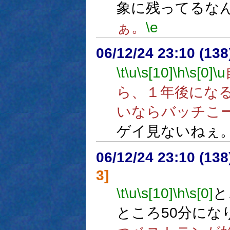
象に残ってるな
ぁ。
\e
06/12/24 23:10 (
\t
\u
\s[10]
\h
\s[0]
\u
ら、１年後にな
いならバッチこ
ゲイ見ないねぇ
06/12/24 23:10 (
3]
\t
\u
\s[10]
\h
\s[0]
と
ところ50分にな