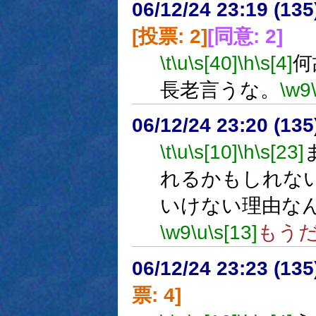
06/12/24 23:19 (
[投票: 2]
[同意: 2]
\t
\u
\s[40]
\h
\s[4]
何
長老言うな。
\w9
06/12/24 23:20 (13
\t
\u
\s[10]
\h
\s[23]
れるかもしれな
いけない理由な
\w9
\u
\s[13]
もう
06/12/24 23:23 (
票: 4]