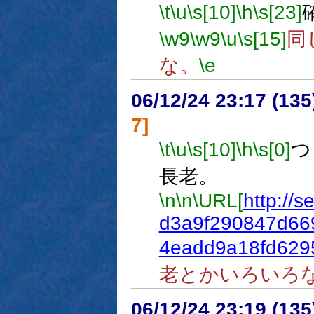
\t
\u
\s[10]
\h
\s[23]
\w9
\w9
\u
\s[15]
同
な。
\e
06/12/24 23:17 (
7]
\t
\u
\s[10]
\h
\s[0]
つ
長老。
\n
\n
\URL[
http://s
d3a9f290847d66
4eadd9a18fd629
老とかいろいろ
06/12/24 23:19 (