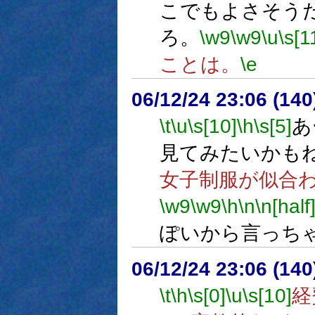
こでもよさそう
ろ。
\w9
\w9
\u
\s[1
ことは。
\e
06/12/24 23:06 (14
\t
\u
\s[10]
\h
\s[5]
あ
見てみたいかも
女子制服が似合
\w9
\w9
\h
\n
\n[half
ぽいから言っち
06/12/24 23:06 (14
\t
\h
\s[0]
\u
\s[10]
経