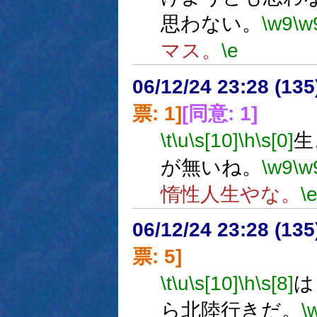
思わない。
\w9
\w
マス。
\e
06/12/24 23:28 (
票: 1]
[同意: 1]
\t
\u
\s[10]
\h
\s[0]
生
が無いね。
\w9
\w
惰性人生やな。
\
06/12/24 23:28 (
票: 5]
\t
\u
\s[10]
\h
\s[8]
は
ら北陸行きだ。
\