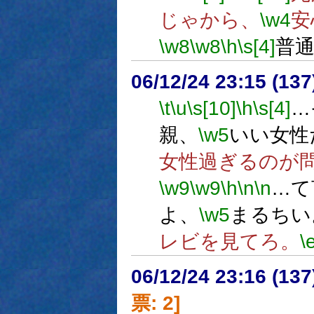
じゃから、
\w4
安
\w8
\w8
\h
\s[4]
普
06/12/24 23:15 (
\t
\u
\s[10]
\h
\s[4]
…
親、
\w5
いい女性
女性過ぎるのが
\w9
\w9
\h
\n
\n
…て
よ、
\w5
まるちい
レビを見てろ。
\
06/12/24 23:16 (
票: 2]