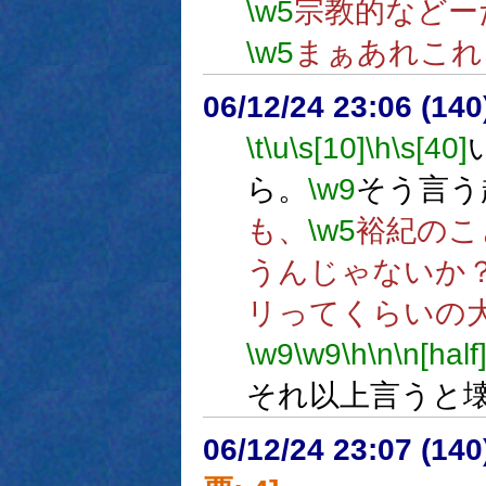
\w5
宗教的などー
\w5
まぁあれこれ
06/12/24 23:06 (
\t
\u
\s[10]
\h
\s[40]
ら。
\w9
そう言う
も、
\w5
裕紀のこ
うんじゃないか
リってくらいの
\w9
\w9
\h
\n
\n[half
それ以上言うと
06/12/24 23:07 (