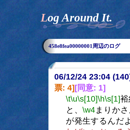
Log Around It.
458e8fea00000001周辺のログ
06/12/24 23:04 (
票: 4]
[同意: 1]
\t
\u
\s[10]
\h
\s[1]
裕
と、
\w4
まりかさ
が発生するんだ