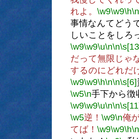
れよ。
\w9
\w9
\h
\
事情なんてどう
しいことをしろ
\w9
\w9
\u
\n
\n
\s[13
だって無限じゃ
するのにどれだ
\w9
\w9
\h
\n
\n
\s[6]
\w5
\n
手下から徴
\w9
\w9
\u
\n
\n
\s[11
\w5
逆！
\w9
\n
俺
てば！
\w9
\w9
\h
\