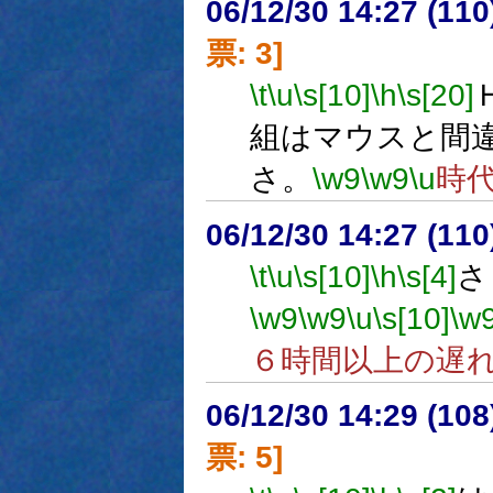
06/12/30 14:27 (
票: 3]
\t
\u
\s[10]
\h
\s[20]
組はマウスと間
さ。
\w9
\w9
\u
時
06/12/30 14:27 (
\t
\u
\s[10]
\h
\s[4]
さ
\w9
\w9
\u
\s[10]
\w
６時間以上の遅
06/12/30 14:29 (10
票: 5]