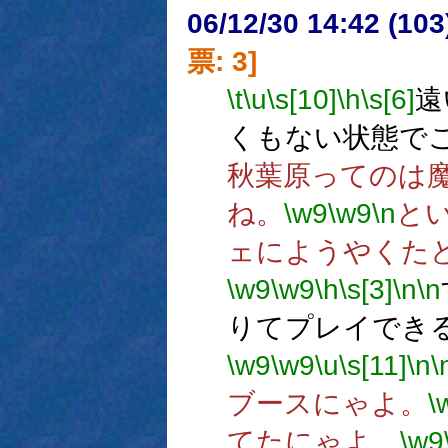
06/12/30 14:42 (
票: 3]
\t
\u
\s[10]
\h
\s[6]
遠
くもない状態で
秋葉原ってのは
ね。
\w9
\w9
\n
と
ェにようやくた
\w9
\w9
\h
\s[3]
\n
\n
りてプレイでき
\w9
\w9
\u
\s[11]
\n
\
ブースにゃよ。
\
てたにゃよ。
\w9