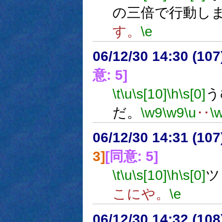
の三倍で行動し
す。
\e
06/12/30 14:30 (
意: 5]
\t
\u
\s[10]
\h
\s[0]
う
だ。
\w9
\w9
\u
‥
\
06/12/30 14:31 (
3]
[同意: 5]
\t
\u
\s[10]
\h
\s[0]
ツ
こにや。
\e
06/12/30 14:32 (