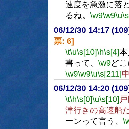
速度を急激に落
るね。
\w9
\w9
\u
\
06/12/30 14:17 (
票: 6]
\t
\u
\s[10]
\h
\s[4]
本
書って、
\w9
どこ
\w9
\w9
\u
\s[211]
06/12/30 14:20 (
\t
\h
\s[0]
\u
\s[10]
戸
津行きの高速船
ーンって言う、
\