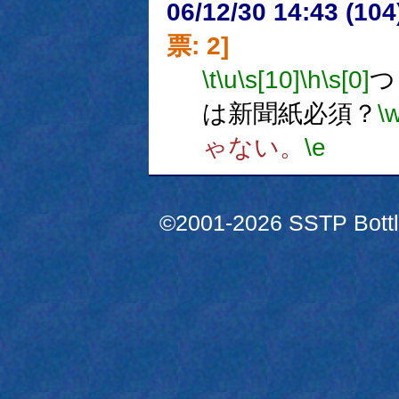
06/12/30 14:43 (
票: 2]
\t
\u
\s[10]
\h
\s[0]
つ
は新聞紙必須？
\
ゃない。
\e
©2001-2026 SSTP Bottle 