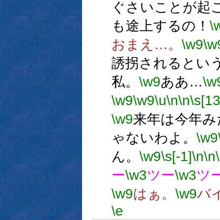
ぐさいことが起
も途上するの！
\
おまえ…。
\w9
\w
誘拐されるとい
私。
\w9
ああ…
\w
\w9
\w9
\u
\n
\n
\s[13
\w9
来年は今年み
ゃないわよ。
\w9
ん。
\w9
\s[-1]
\n
\n
ー
\w3
ツー
\w3
ツ
\w9
はぁ。
\w9
バ
\e