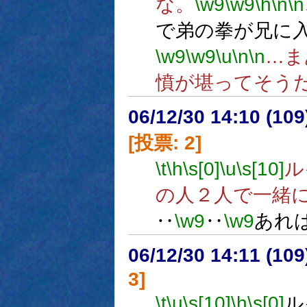
な。
\w9
\w9
\h
\n
\n
で弟の拳が兄に
\w9
\w9
\u
\n
\n
…ま
憤が堪ってそう
06/12/30 14:10 (
[投票: 2]
\t
\h
\s[0]
\u
\s[10]
ル
の人２人で一緒
‥
\w9
‥
\w9
あれ
06/12/30 14:11 (
3]
\t
\u
\s[10]
\h
\s[0]
ル