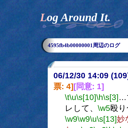
Log Around It.
4595fb4b00000001周辺のログ
06/12/30 14:09 (
票: 4]
[同意: 1]
\t
\u
\s[10]
\h
\s[3]
…
レして、
\w5
殴り
\w9
\w9
\u
\s[13]
妙