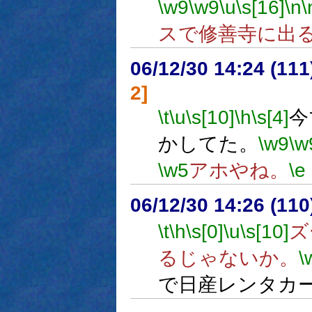
\w9
\w9
\u
\s[16]
\n
\
スで修善寺に出
06/12/30 14:24 (11
2]
\t
\u
\s[10]
\h
\s[4]
今
かしてた。
\w9
\w
\w5
アホやね。
\e
06/12/30 14:26 (
\t
\h
\s[0]
\u
\s[10]
ズ
るじゃないか。
\
で日産レンタカ