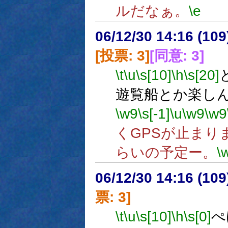
ルだなぁ。
\e
06/12/30 14:16 (
[投票: 3]
[同意: 3]
\t
\u
\s[10]
\h
\s[20]
遊覧船とか楽し
\w9
\s[-1]
\u
\w9
\w9
くGPSが止まり
らいの予定ー。
\
06/12/30 14:16 (
票: 3]
\t
\u
\s[10]
\h
\s[0]
ぺ