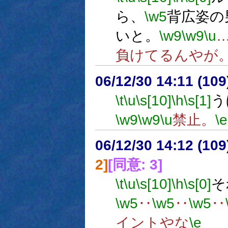
ら、
\w5
背広姿の
いと。
\w9
\w9
\u
負けてるんやが
06/12/30 14:11 (
\t
\u
\s[10]
\h
\s[1]
う
\w9
\w9
\u
禁止。
\e
06/12/30 14:12 (10
2]
[同意: 3]
\t
\u
\s[10]
\h
\s[0]
そ
\w5
‥
\w5
‥
\w5
‥
イントやな
\e