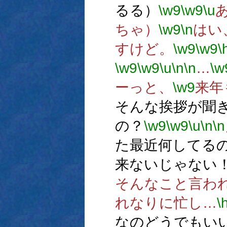
るる）
\w9
\w9
\u
ちゃ）
\w9
\n
はい
すけど。
\w9
\w9
\
\w9
\w9
\u
\n
\n
…
\w
ーっと、
\w9
来年
そんな挨拶が聞
の？
\w9
\w9
\u
\n
\n
た最近何してる
来ないじゃない
そんなこと言わ
れなりに忙し…
\
なのどうでもい