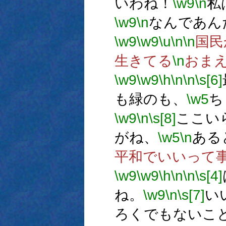
いわね！
\w9
\n
私
\w9
\n
なんであん
\w9
\w9
\u
\n
\n
国民
生きてる
\n
おま
\w9
\w9
\h
\n
\n
\s[6]
も緑のも、
\w5
ち
\w9
\n
\s[8]
ここい
がね、
\w5
\n
ある
平和でいいって
\w9
\w9
\h
\n
\n
\s[4]
ね。
\w9
\n
\s[7]
い
ろくでもないこ