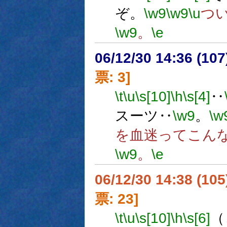
ぞ。
\w9
\w9
\u
つ
\w9
。
\e
06/12/30 14:36 (
票: 3]
\t
\u
\s[10]
\h
\s[4]
‥
スーツ‥
\w9
。
\w
を血迷ってこん
\w9
。
\e
06/12/30 14:38 (
票: 23]
\t
\u
\s[10]
\h
\s[6]
（