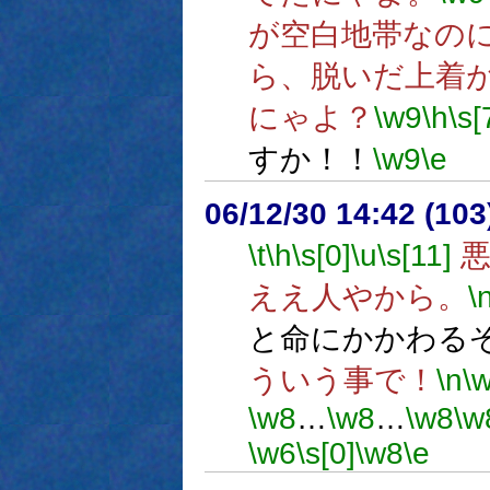
が空白地帯なの
ら、脱いだ上着
にゃよ？
\w9
\h
\s[
すか！！
\w9
\e
06/12/30 14:42 (
\t
\h
\s[0]
\u
\s[11]
悪
ええ人やから。
\
と命にかかわる
ういう事で！
\n
\
\w8
…
\w8
…
\w8
\w
\w6
\s[0]
\w8
\e