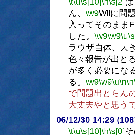
\t
\u
\s[10]
\h
\s[2]
は
ん、
\w9
Wiiに
入ってそのままF
した。
\w9
\w9
\u
\s
ラウザ自体、大
色々報告が出と
が多く必要にな
る。
\w9
\w9
\u
\n
\n
で問題出とらん
大丈夫やと思う
06/12/30 14:29 (
\t
\u
\s[10]
\h
\s[0]
そ