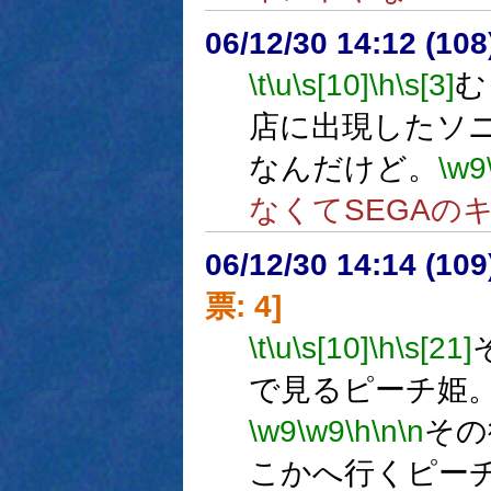
06/12/30 14:12 (
\t
\u
\s[10]
\h
\s[3]
む
店に出現したソ
なんだけど。
\w9
なくてSEGAの
06/12/30 14:14 (
票: 4]
\t
\u
\s[10]
\h
\s[21]
で見るピーチ姫
\w9
\w9
\h
\n
\n
その
こかへ行くピー