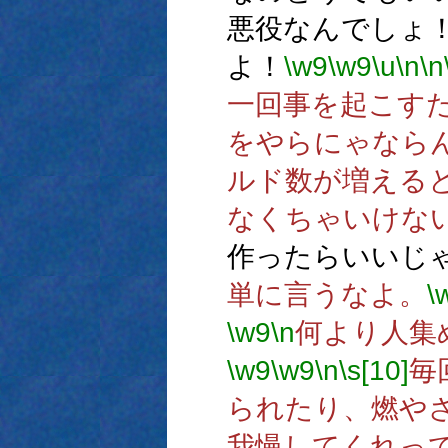
悪役なんでしょ
よ！
\w9
\w9
\u
\n
\n
一回事を起こす
をやらにゃなら
ルド数が増える
なくちゃいけな
作ったらいいじ
単に言うなよ。
\
\w9
\n
何より人集
\w9
\w9
\n
\s[10]
毎
られたり、燃や
我慢してくれっ