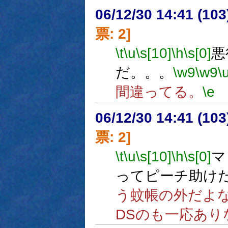
06/12/30 14:41 (
票: 2]
\t
\u
\s[10]
\h
\s[0]
悪
だ。。。
\w9
\w9
\
間違ってる。
\e
06/12/30 14:41 (
票: 2]
\t
\u
\s[10]
\h
\s[0]
マ
ってピーチ助け
う蚊帳の外だよ
DSのも一応あり