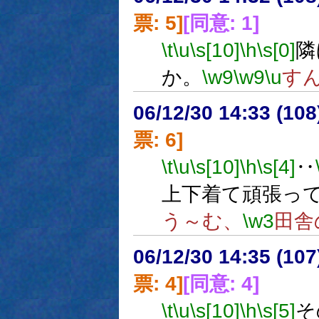
票: 5]
[同意: 1]
\t
\u
\s[10]
\h
\s[0]
隣
か。
\w9
\w9
\u
す
06/12/30 14:33 (
票: 6]
\t
\u
\s[10]
\h
\s[4]
‥
上下着て頑張っ
う～む、
\w3
田舎
06/12/30 14:35 (
票: 4]
[同意: 4]
\t
\u
\s[10]
\h
\s[5]
そ