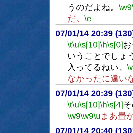
うのだよね。
\w9
だ。
\e
07/01/14 20:39 (13
\t
\u
\s[10]
\h
\s[0]
お
いうことでしょ
入ってるねい。
\
なかったに違い
07/01/14 20:39 (
\t
\u
\s[10]
\h
\s[4]
そ
\w9
\w9
\u
まあ畳
07/01/14 20:40 (13