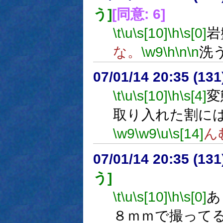
う]
[同意: 6]
\t
\u
\s[10]
\h
\s[0]
岩
な。
\w9
\h
\n
\n
洗
07/01/14 20:35 (13
\t
\u
\s[10]
\h
\s[4]
変
取り入れた割に
\w9
\w9
\u
\s[14]
ん
07/01/14 20:35 (13
う]
\t
\u
\s[10]
\h
\s[0]
あ
８ｍｍで撮って