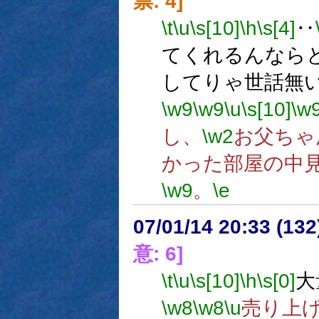
票: 4]
\t
\u
\s[10]
\h
\s[4]
‥
てくれるんなら
してりゃ世話無
\w9
\w9
\u
\s[10]
\w
し、
\w2
お父ちゃ
かった部屋の中
\w9
。
\e
07/01/14 20:33 (
意: 6]
\t
\u
\s[10]
\h
\s[0]
大
\w8
\w8
\u
売り上