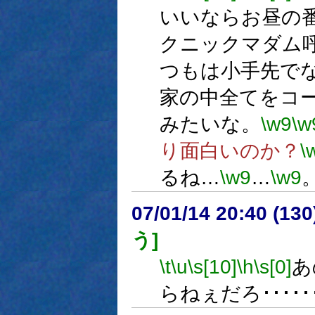
いいならお昼の
クニックマダム
つもは小手先で
家の中全てをコ
みたいな。
\w9
\w
り面白いのか？
\
るね…
\w9
…
\w9
07/01/14 20:40 (13
う]
\t
\u
\s[10]
\h
\s[0]
あ
らねぇだろ･････