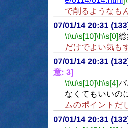
e/0114/014.html
]
で削るようなも
07/01/14 20:31 (
\t
\u
\s[10]
\h
\s[0]
総
だけでよい気も
07/01/14 20:31 (
意: 3]
\t
\u
\s[10]
\h
\s[4]
パ
なくてもいいの
ムのポイントだ
07/01/14 20:31 (13