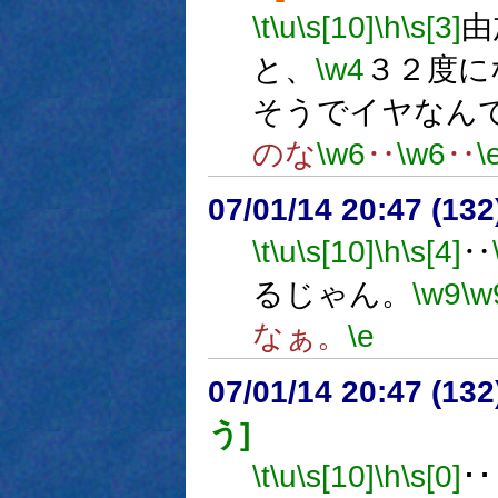
\t
\u
\s[10]
\h
\s[3]
由
と、
\w4
３２度に
そうでイヤなん
のな
\w6
‥
\w6
‥
\
07/01/14 20:47 (
\t
\u
\s[10]
\h
\s[4]
‥
るじゃん。
\w9
\w
なぁ。
\e
07/01/14 20:47 (13
う]
\t
\u
\s[10]
\h
\s[0]
･･