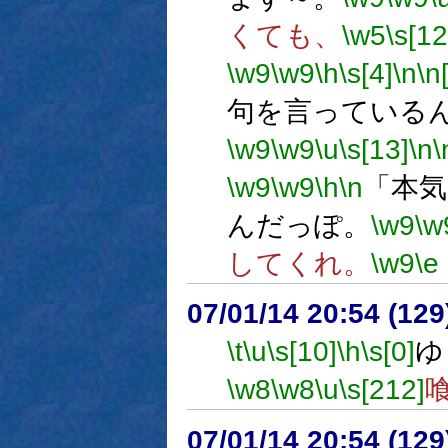
くても、
\w5
\s[12
\w9
\w9
\h
\s[4]
\n
\n
句を言っている
\w9
\w9
\u
\s[13]
\n
\
\w9
\w9
\h
\n
「本
んだっぽ。
\w9
\w
してくれ。
\w9
\e
07/01/14 20:54 (
\t
\u
\s[10]
\h
\s[0]
ゆ
\w8
\w8
\u
\s[212]
07/01/14 20:54 (