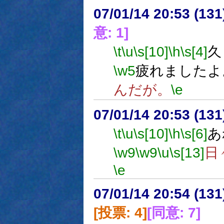
07/01/14 20:53 (
意: 1]
\t
\u
\s[10]
\h
\s[4]
久
\w5
疲れましたよ
んだが。
\e
07/01/14 20:53 (
\t
\u
\s[10]
\h
\s[6]
あ
\w9
\w9
\u
\s[13]
日
\e
07/01/14 20:54 (
[投票: 4]
[同意: 7]