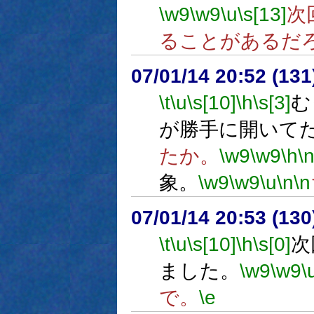
\w9
\w9
\u
\s[13]
次
ることがあるだ
07/01/14 20:52 (
\t
\u
\s[10]
\h
\s[3]
む
が勝手に開いて
たか。
\w9
\w9
\h
\
象。
\w9
\w9
\u
\n
\n
07/01/14 20:53 (
\t
\u
\s[10]
\h
\s[0]
次
ました。
\w9
\w9
\
で。
\e