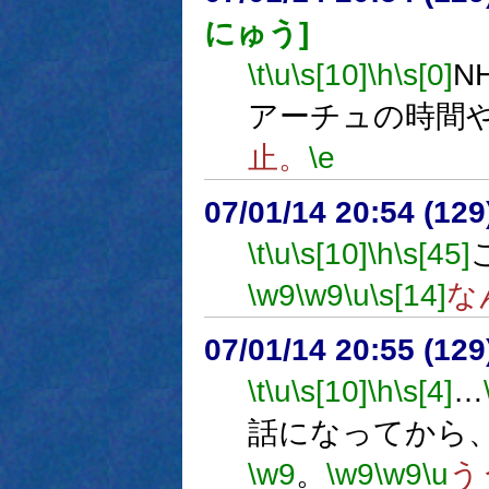
にゅう]
\t
\u
\s[10]
\h
\s[0]
N
アーチュの時間
止。
\e
07/01/14 20:54 (
\t
\u
\s[10]
\h
\s[45]
\w9
\w9
\u
\s[14]
な
07/01/14 20:55 (
\t
\u
\s[10]
\h
\s[4]
…
話になってから
\w9
。
\w9
\w9
\u
う