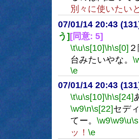
別々に使いたい
07/01/14 20:43 (13
う]
[同意: 5]
\t
\u
\s[10]
\h
\s[0]
２
台みたいやな。
\
\e
07/01/14 20:43 (13
\t
\u
\s[10]
\h
\s[24]
\w9
\n
\s[22]
セデ
てー。
\w9
\w9
\u
\s
ッ！
\e