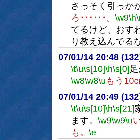
さっそく引っか
ろ･･････。
\w9
\h
\
てるけど、おす
り教え込んでる
07/01/14 20:48 (
\t
\u
\s[10]
\h
\s[0]
足
\w8
\w8
\u
もう10
07/01/14 20:49 (
\t
\u
\s[10]
\h
\s[21]
ます。
\w9
\w9
\u
も。
\e