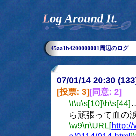
Log Around It.
45aa1b4200000001周辺のログ
07/01/14 20:30 (
[投票: 3]
[同意: 2]
\t
\u
\s[10]
\h
\s[44]
ら頑張って血の
\w9
\n
\URL[
http:/