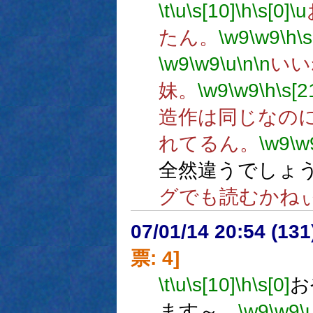
\t
\u
\s[10]
\h
\s[0]
\u
たん。
\w9
\w9
\h
\s
\w9
\w9
\u
\n
\n
いい
妹。
\w9
\w9
\h
\s[2
造作は同じなの
れてるん。
\w9
\w
全然違うでしょ
グでも読むかね
07/01/14 20:54 (
票: 4]
\t
\u
\s[10]
\h
\s[0]
お
ます～。
\w9
\w9
\