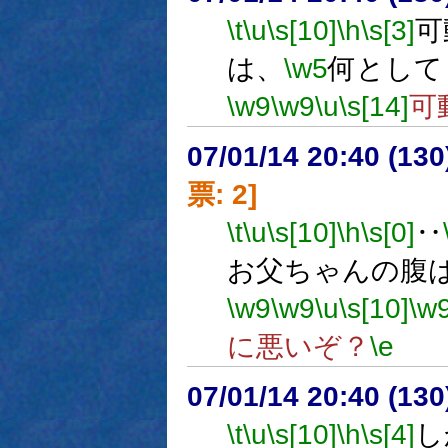
\t
\u
\s[10]
\h
\s[3]
可
は、
\w5
何として
\w9
\w9
\u
\s[14]
可
07/01/14 20:40 (
票: 2]
\t
\u
\s[10]
\h
\s[0]
‥
お父ちゃんの腹
\w9
\w9
\u
\s[10]
\w
に悪いぞ？
\e
07/01/14 20:40 (13
\t
\u
\s[10]
\h
\s[4]
し