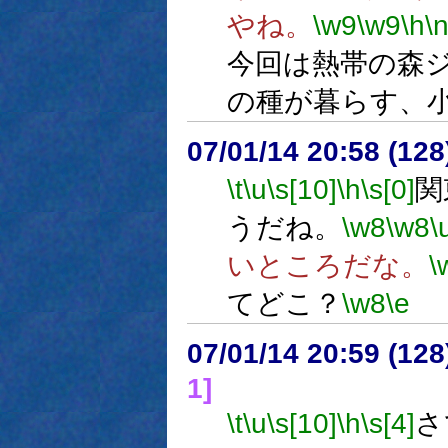
やね。
\w9
\w9
\h
\
今回は熱帯の森
の種が暮らす、
07/01/14 20:58 (
\t
\u
\s[10]
\h
\s[0]
関
うだね。
\w8
\w8
\
いところだな。
\
てどこ？
\w8
\e
07/01/14 20:59 (
1]
\t
\u
\s[10]
\h
\s[4]
さ