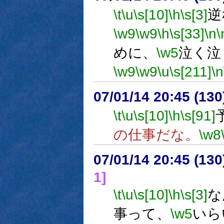
\t
\u
\s[10]
\h
\s[3]
逆
\w9
\w9
\h
\s[33]
\n
\
めに、
\w5
泣く泣
\w9
\w9
\u
\s[211]
\n
07/01/14 20:45 (
\t
\u
\s[10]
\h
\s[91]
の仕事だな。
\w8
07/01/14 20:45 (
1]
\t
\u
\s[10]
\h
\s[3]
な
事って、
\w5
いら