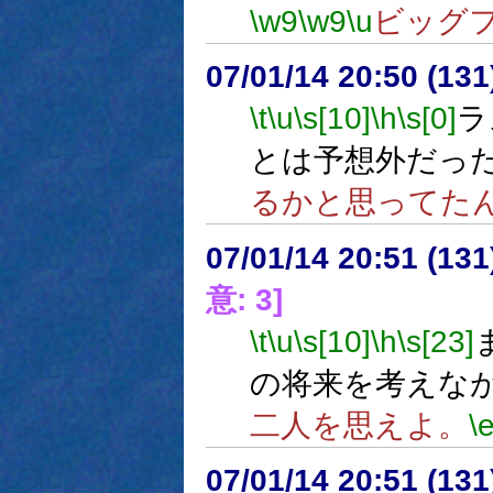
\w9
\w9
\u
ビッグ
07/01/14 20:50 (
\t
\u
\s[10]
\h
\s[0]
ラ
とは予想外だっ
るかと思ってた
07/01/14 20:51 (
意: 3]
\t
\u
\s[10]
\h
\s[23]
の将来を考えな
二人を思えよ。
\
07/01/14 20:51 (