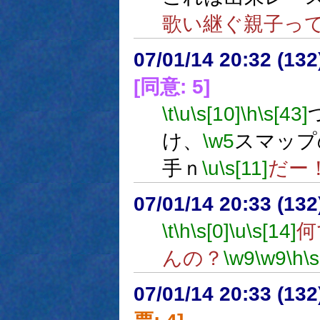
歌い継ぐ親子っ
07/01/14 20:32 (
[同意: 5]
\t
\u
\s[10]
\h
\s[43]
け、
\w5
スマップ
手ｎ
\u
\s[11]
だー
07/01/14 20:33 (13
\t
\h
\s[0]
\u
\s[14]
何
んの？
\w9
\w9
\h
\s
07/01/14 20:33 (