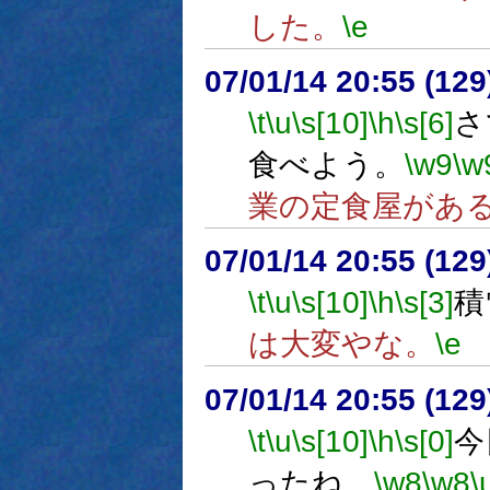
した。
\e
07/01/14 20:55 (12
\t
\u
\s[10]
\h
\s[6]
さ
食べよう。
\w9
\w
業の定食屋があ
07/01/14 20:55 (
\t
\u
\s[10]
\h
\s[3]
積
は大変やな。
\e
07/01/14 20:55 (
\t
\u
\s[10]
\h
\s[0]
今
ったね。
\w8
\w8
\