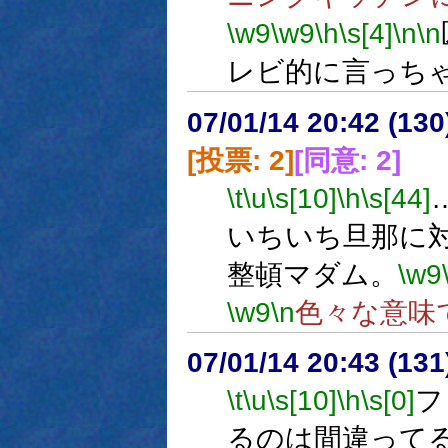
\w9
\w9
\h
\s[4]
\n
\n
レビ的に言っち
07/01/14 20:42 (
[投票: 2]
[同意: 2]
\t
\u
\s[10]
\h
\s[44]
いちいち旦那に
整頓マダム。
\w9
\w9
\n
色々な意味
07/01/14 20:43 (
\t
\u
\s[10]
\h
\s[0]
フ
るのは間違って