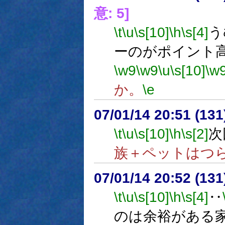
意: 5]
\t
\u
\s[10]
\h
\s[4]
う
ーのがポイント
\w9
\w9
\u
\s[10]
\w
か。
\e
07/01/14 20:51 (
\t
\u
\s[10]
\h
\s[2]
次
族＋ペットはつ
07/01/14 20:52 (13
\t
\u
\s[10]
\h
\s[4]
‥
のは余裕がある