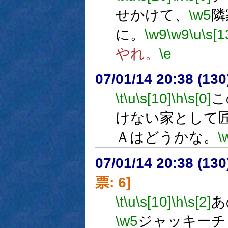
せかけて、
\w5
隣
に。
\w9
\w9
\u
\s[1
やれ。
\e
07/01/14 20:38 (
\t
\u
\s[10]
\h
\s[0]
こ
けない家として
Ａはどうかな。
\
07/01/14 20:38 (
票: 6]
\t
\u
\s[10]
\h
\s[2]
あ
\w5
ジャッキーチ