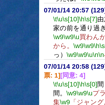
07/01/14 20:57 (
\t
\u
\s[10]
\h
\s[7]
家の前を通り過
\w9
\w9
\u
買わん
から。
\w9
\w9
\h
\s
っ）
\w9
\w9
\u
\n
\n
07/01/14 20:58 (12
票: 1]
[同意: 4]
\t
\u
\s[10]
\h
\s[0]
間
間。
\w9
\w9
\u
プ
集
\w9
「ジャング