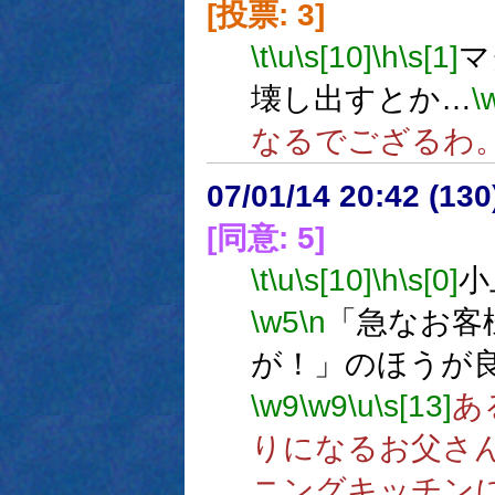
[投票: 3]
\t
\u
\s[10]
\h
\s[1]
マ
壊し出すとか…
\
なるでござるわ
07/01/14 20:42 (13
[同意: 5]
\t
\u
\s[10]
\h
\s[0]
小
\w5
\n
「急なお客
が！」のほうが
\w9
\w9
\u
\s[13]
あ
りになるお父さ
ニングキッチン