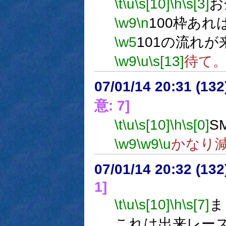
\t
\u
\s[10]
\h
\s[3]
お
\w9
\n
100枠あ
\w5
101の流れ
\w9
\u
\s[13]
待て
07/01/14 20:31 (
意: 7]
\t
\u
\s[10]
\h
\s[0]
S
\w9
\w9
\u
かなり
07/01/14 20:32 (13
1]
\t
\u
\s[10]
\h
\s[7]
ま
これは出来レー