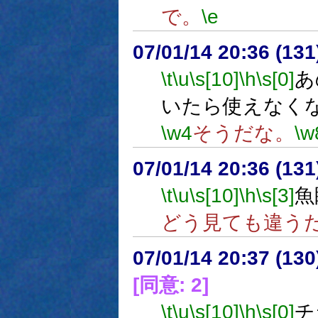
で。
\e
07/01/14 20:36 (
\t
\u
\s[10]
\h
\s[0]
あ
いたら使えなく
\w4
そうだな。
\w
07/01/14 20:36 (
\t
\u
\s[10]
\h
\s[3]
魚
どう見ても違う
07/01/14 20:37 (13
[同意: 2]
\t
\u
\s[10]
\h
\s[0]
チ