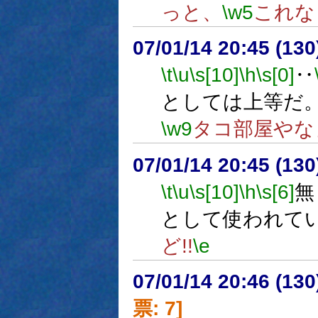
っと、
\w5
これな
07/01/14 20:45 (
\t
\u
\s[10]
\h
\s[0]
‥
としては上等だ
\w9
タコ部屋やな
07/01/14 20:45 (
\t
\u
\s[10]
\h
\s[6]
無
として使われて
ど!!
\e
07/01/14 20:46 (
票: 7]