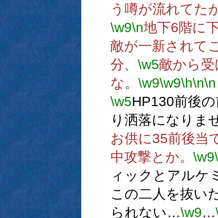
う噂が流れてた
\w9
\n
地下6階に
敵が一新されて
分、
\w5
敵から受
な。
\w9
\w9
\h
\n
\n
\w5
HP130前後
り洒落になりま
お供に35前後当
中攻撃とか。
\w9
ィックとアルケ
この二人を抜い
られない…
\w9
…