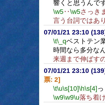
響くと思うんで
\w5
‥
\w5
さっき
言う台詞ではあ
07/01/21 23:10 (
\t
\_q
ベストテン
時間なら多分な
来週まで伸ばす
07/01/21 23:10 (
票: 2]
\t
\u
\s[10]
\h
\s[4]
っ
\w9
\w9
\u
落ち着