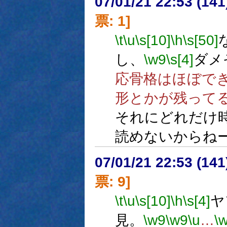
07/01/21 22:53 (
票: 1]
\t
\u
\s[10]
\h
\s[50]
し、
\w9
\s[4]
ダメ
応骨格はほぼで
形とかが残って
それにどれだけ
読めないからね
07/01/21 22:53 (
票: 9]
\t
\u
\s[10]
\h
\s[4]
ヤ
見。
\w9
\w9
\u
…
\