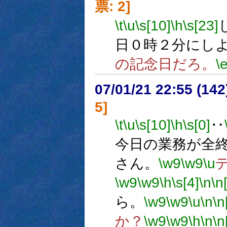
票: 2]
\t
\u
\s[10]
\h
\s[23]
日０時２分にし
の記念日だろ。
\
07/01/21 22:55 (
5]
\t
\u
\s[10]
\h
\s[0]
‥
今日の業務が全
さん。
\w9
\w9
\u
\w9
\w9
\h
\s[4]
\n
\n
ら。
\w9
\w9
\u
\n
\n
か？
\w9
\w9
\h
\n
\n