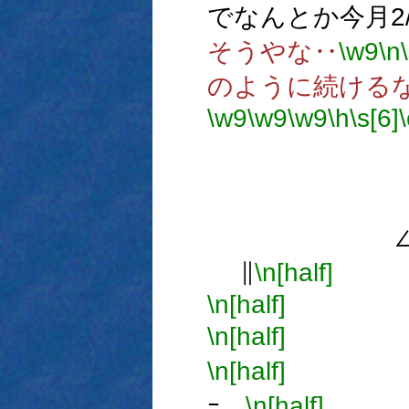
でなんとか今月2
そうやな‥
\w9
\n
のように続ける
\w9
\w9
\w9
\h
\s[6]
\
∠ 
∥
\n[half]
\n[half]
( 
\n[half]
､(
\n[half]
Ｙ
ｰ、
\n[half]