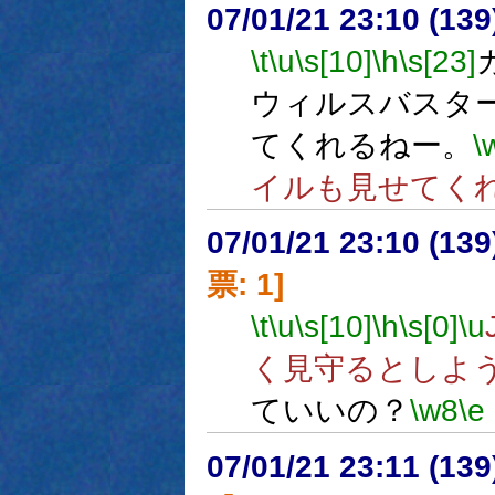
07/01/21 23:10 (
\t
\u
\s[10]
\h
\s[23]
ウィルスバスタ
てくれるねー。
\
イルも見せてく
07/01/21 23:10 (
票: 1]
\t
\u
\s[10]
\h
\s[0]
\u
く見守るとしよ
ていいの？
\w8
\e
07/01/21 23:11 (13