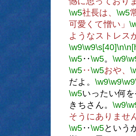
憾に思っており
\w5
社長は、
\w5
可愛くて憎い」
\
ようなストレス
\w9
\w9
\s[40]
\n
\n[
\w5
‥
\w5
。
\w9
\w
\w5
‥
\w5
おや、
\
だよ。
\w9
\w9
\w9
\w5
いったい何を
きちさん。
\w9
\w
そうにありませ
\w5
‥
\w5
という