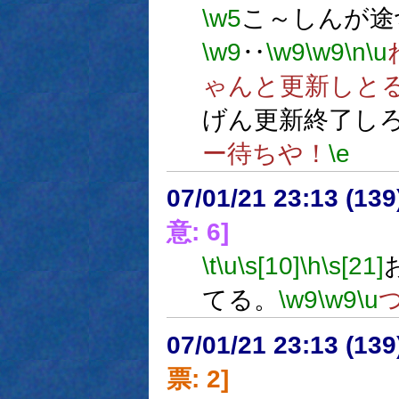
\w5
こ～しんが途
\w9
‥
\w9
\w9
\n
\u
ゃんと更新しと
げん更新終了し
ー待ちや！
\e
07/01/21 23:13 (
意: 6]
\t
\u
\s[10]
\h
\s[21]
てる。
\w9
\w9
\u
07/01/21 23:13 (
票: 2]