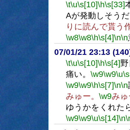
\t
\u
\s[10]
\h
\s[33]
Aが発動しそう
りに読んで貰う
\w8
\w8
\h
\s[4]
\n
\n
07/01/21 23:13 (
\t
\u
\s[10]
\h
\s[4]
野
痛い。
\w9
\w9
\u
\s
\w9
\w9
\h
\s[7]
\n
\n
みゅー。
\w9
みゅ
ゆうかをくれた
\w9
\w9
\u
\s[14]
\n
\