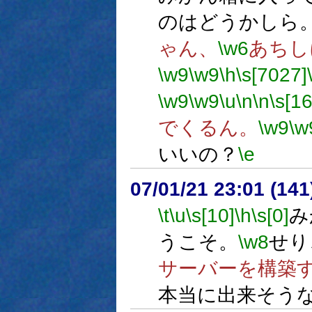
のはどうかしら
ゃん、
\w6
あちし
\w9
\w9
\h
\s[7027]
\w9
\w9
\u
\n
\n
\s[16
でくるん。
\w9
\w
いいの？
\e
07/01/21 23:01 (14
\t
\u
\s[10]
\h
\s[0]
み
うこそ。
\w8
せり
サーバーを構築
本当に出来そう