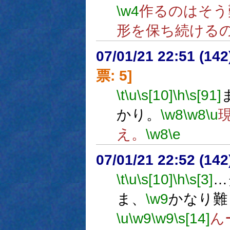
\w4
作るのはそう
形を保ち続ける
07/01/21 22:51 (
票: 5]
\t
\u
\s[10]
\h
\s[91]
かり。
\w8
\w8
\u
え。
\w8
\e
07/01/21 22:52 (
\t
\u
\s[10]
\h
\s[3]
…
ま、
\w9
かなり難
\u
\w9
\w9
\s[14]
ん