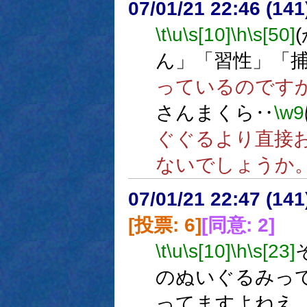
07/01/21 22:46 (14
\t
\u
\s[10]
\h
\s[50]
ん」「習性」「
っているのです
さんまくら‥
\w9
ぐぐるより直接
ないでしょうか
07/01/21 22:47 (
[投票: 6]
[同意: 2]
\t
\u
\s[10]
\h
\s[23]
のぬいぐるみっ
ってますよねえ