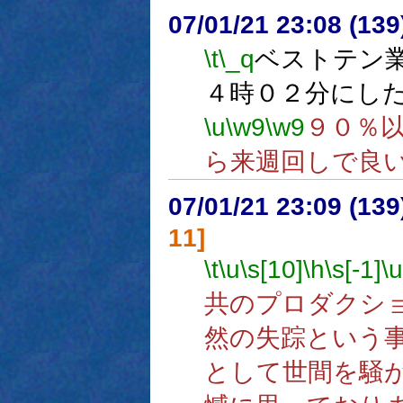
07/01/21 23:08 (
\t
\_q
ベストテン
４時０２分にし
\u
\w9
\w9
９０％
ら来週回しで良
07/01/21 23:09 (
11]
\t
\u
\s[10]
\h
\s[-1]
\u
共のプロダクシ
然の失踪という
として世間を騒