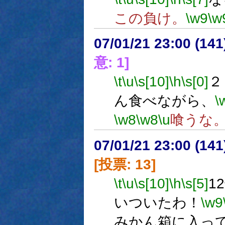
この負け。
\w9
\w
07/01/21 23:00 (
意: 1]
\t
\u
\s[10]
\h
\s[0]
２
ん食べながら、
\
\w8
\w8
\u
喰うな
07/01/21 23:00 (
[投票: 13]
\t
\u
\s[10]
\h
\s[5]
1
いついたわ！
\w9
みかん箱に入っ