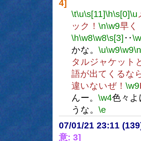
4]
\t
\u
\s[11]
\h
\s[0]
\u
ック！
\n
\w9
早く
\h
\w8
\w8
\s[3]
‥
\
かな。
\u
\w9
\w9
\
タルジャケット
語が出てくるな
違いないぜ！
\w9
んー。
\w4
色々よ
うな。
\e
07/01/21 23:11 (
意: 3]