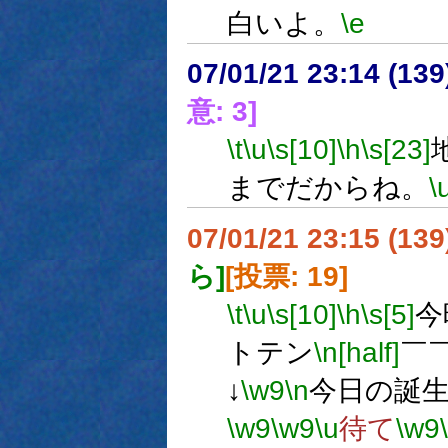
白いよ。
\e
07/01/21 23:14 (
意: 3]
\t
\u
\s[10]
\h
\s[23]
までだからね。
\
07/01/21 23:15 (
ら]
[投票: 19]
\t
\u
\s[10]
\h
\s[5]
今
トテン
\n[half]
￣
↓
\w9
\n
今日の誕
\w9
\w9
\u
待て
\w9