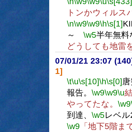
\n
\w9
\w9
\u
\s[433
トンかウィルス
\n
\w9
\w9
\h
\s[1]
K
～
\w5
半年無料
どうしても地雷
07/01/21 23:07 (
1]
\t
\u
\s[10]
\h
\s[0]
唐
報告。
\w9
\w9
\u
やってたな。
\w9
到達、
\w5
レベル
\w9
「地下5階ま