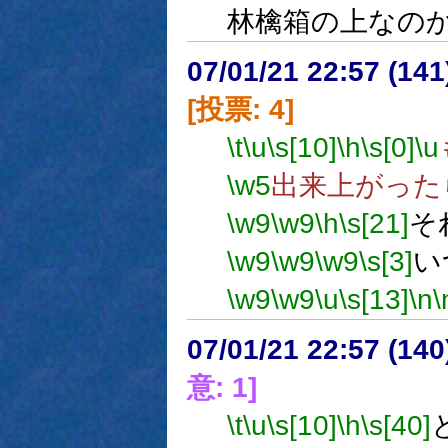
林檎箱の上なの
07/01/21 22:57 (
[投票: 4]
\t
\u
\s[10]
\h
\s[0]
\u
\w5
出来上がった
\w9
\w9
\h
\s[21]
そ
\w9
\w9
\w9
\s[3]
い
\w9
\w9
\u
\s[13]
\n
\
07/01/21 22:57 (
意: 1]
\t
\u
\s[10]
\h
\s[40]