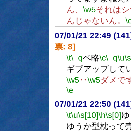
ん、
\w5
それはシ
んじゃないん。
\
07/01/21 22:49 (
票: 8]
\t
\_q
ベ略
\c
\_q
\u
\
ギブアップして
\w5
‥
\w5
ダメで
\e
07/01/21 22:50 (
\t
\u
\s[10]
\h
\s[0]
ゆ
ゆうか型枕って