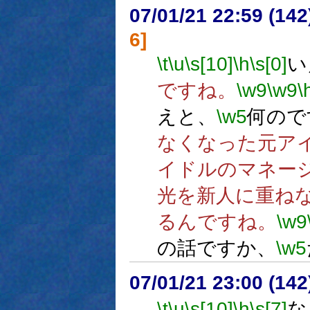
07/01/21 22:59 (
6]
\t
\u
\s[10]
\h
\s[0]
い
ですね。
\w9
\w9
\
えと、
\w5
何ので
なくなった元ア
イドルのマネー
光を新人に重ね
るんですね。
\w9
の話ですか、
\w5
07/01/21 23:00 (
\t
\u
\s[10]
\h
\s[7]
な