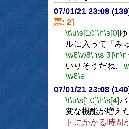
07/01/21 23:08 (
票: 2]
\t
\u
\s[10]
\h
\s[0]
ゆ
ルに入って「み
\w8
\w8
\h
\s[3]
\n
\n
いりそうだね。
\
\w8
\e
07/01/21 23:08 (
\t
\u
\s[10]
\h
\s[4]
バ
変な機能が増え
トにかかる時間