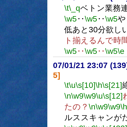
\t
\_q
ベトン業務
\w5
‥
\w5
‥
\w5
や
低あと30分欲し
ト揃えるんで時
\w5
‥
\w5
‥
\w5
\e
07/01/21 23:07 (13
5]
\t
\u
\s[10]
\h
\s[21]
\n
\w9
\w9
\u
\s[12]
たの？
\n
\w9
\w9
\
ルススキャンが