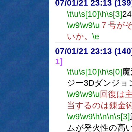
07/01/21 23:13 (13
\t
\u
\s[10]
\h
\s[3]
2
\w9
\w9
\u
７号が
いか。
\e
07/01/21 23:13 (
1]
\t
\u
\s[10]
\h
\s[0]
魔
ジー3Dダンジョ
\w9
\w9
\u
回復は
当するのは錬金
\w9
\w9
\h
\n
\n
\s[3]
ムが発火性の高