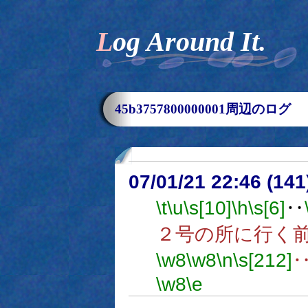
Log Around It.
45b3757800000001周辺のログ
07/01/21 22:46 (
\t
\u
\s[10]
\h
\s[6]
‥
２号の所に行く
\w8
\w8
\n
\s[212]
\w8
\e