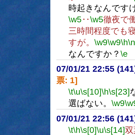
時起きなんです
\w5
‥
\w5
徹夜で
三時間程度でも
すが。
\w9
\w9
\h
\
なんですか？
\e
07/01/21 22:55 (
票: 1]
\t
\u
\s[10]
\h
\s[23]
選ばない。
\w9
\w
07/01/21 22:56 (
\t
\h
\s[0]
\u
\s[14]
双