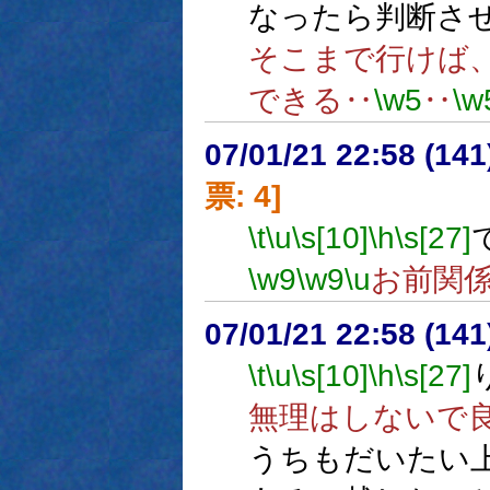
なったら判断さ
そこまで行けば
できる‥
\w5
‥
\w
07/01/21 22:58 (
票: 4]
\t
\u
\s[10]
\h
\s[27]
\w9
\w9
\u
お前関
07/01/21 22:58 (
\t
\u
\s[10]
\h
\s[27]
無理はしないで
うちもだいたい