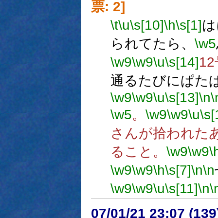
票: 2]
\t
\u
\s[10]
\h
\s[1]
は
られてたら、
\w5
\w9
\w9
\u
\s[14]
1
通るたびにぱた
\w9
\w9
\u
\s[13]
\n
\
\w5
。
\w9
\w9
\u
\s[
さんが拾われた
ること。
\w9
\w9
\
\w9
\w9
\h
\s[7]
\n
\n
\w9
\w9
\u
\s[11]
\n
\
07/01/21 23:07 (