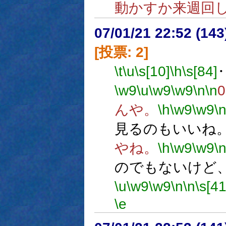
動かすか来週回
07/01/21 22:52 (
[投票: 2]
\t
\u
\s[10]
\h
\s[84]
\w9
\u
\w9
\w9
\n
\n
んや。
\h
\w9
\w9
\
見るのもいいね
やね。
\h
\w9
\w9
\
のでもないけど
\u
\w9
\w9
\n
\n
\s[41
\e