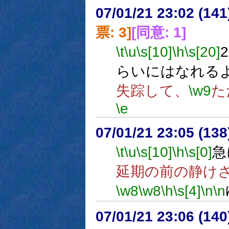
07/01/21 23:02 (
票: 3]
[同意: 1]
\t
\u
\s[10]
\h
\s[20]
らいにはなれる
失踪して、
\w9
た
\e
07/01/21 23:05 (
\t
\u
\s[10]
\h
\s[0]
急
延期の前の静け
\w8
\w8
\h
\s[4]
\n
\n
07/01/21 23:06 (