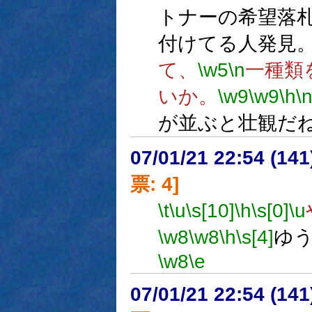
トナーの希望落
付けてる人発見
て、
\w5
\n
一種類
いか。
\w9
\w9
\h
\
が並ぶと壮観だ
07/01/21 22:54 (
票: 4]
\t
\u
\s[10]
\h
\s[0]
\u
\w8
\w8
\h
\s[4]
ゆ
\w8
\e
07/01/21 22:54 (