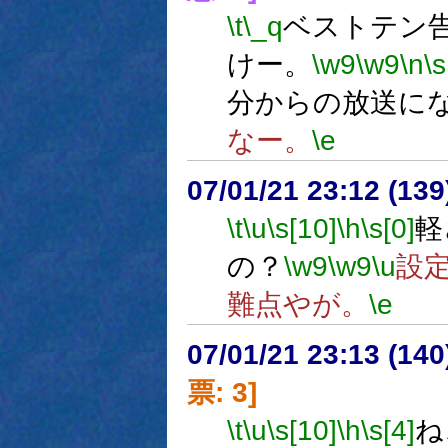
\t
\_q
ベストテン
けー。
\w9
\w9
\n
\s
分からの放送に
なー。
\e
07/01/21 23:12 (
\t
\u
\s[10]
\h
\s[0]
軽
の？
\w9
\w9
\u
設
難点やが。
\e
07/01/21 23:13 (
票: 3]
\t
\u
\s[10]
\h
\s[4]
ね