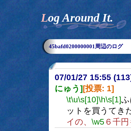
Log Around It.
45bafd0200000001周辺のログ
07/01/27 15:55 (
にゅう]
[投票: 1]
\t
\u
\s[10]
\h
\s[1]
ふ
ットを買うてき
イの、
\w5
６千円