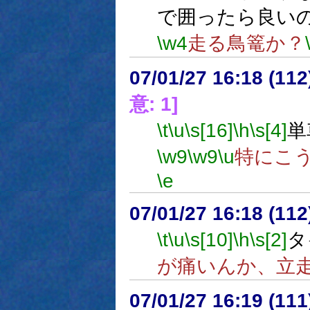
で囲ったら良い
\w4
走る鳥篭か？
07/01/27 16:18 (11
意: 1]
\t
\u
\s[16]
\h
\s[4]
単
\w9
\w9
\u
特にこ
\e
07/01/27 16:18 (
\t
\u
\s[10]
\h
\s[2]
タ
が痛いんか、立
07/01/27 16:19 (