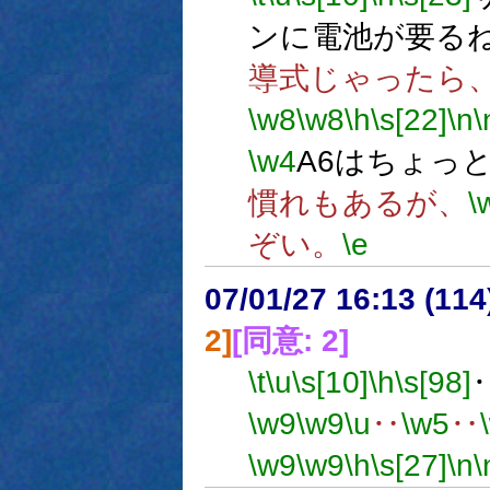
ンに電池が要る
導式じゃったら
\w8
\w8
\h
\s[22]
\n
\
\w4
A6はちょっ
慣れもあるが、
\
ぞい。
\e
07/01/27 16:13 (
2]
[同意: 2]
\t
\u
\s[10]
\h
\s[98]
\w9
\w9
\u
‥
\w5
‥
\w9
\w9
\h
\s[27]
\n
\