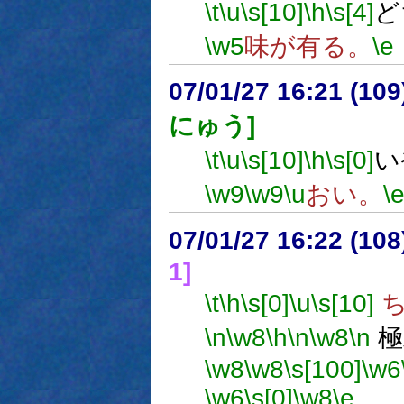
\t
\u
\s[10]
\h
\s[4]
ど
\w5
味が有る。
\e
07/01/27 16:21 (
にゅう]
\t
\u
\s[10]
\h
\s[0]
い
\w9
\w9
\u
おい。
\
07/01/27 16:22 (
1]
\t
\h
\s[0]
\u
\s[10]
ち
\n
\w8
\h
\n
\w8
\n
極
\w8
\w8
\s[100]
\w6
\w6
\s[0]
\w8
\e