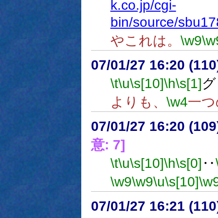
k.co.jp/cgi-
bin/source/sbu1
やこれは。
\w9
\w
07/01/27 16:20 (
\t
\u
\s[10]
\h
\s[1]
グ
よりも、
\w4
一つ
07/01/27 16:20 (
意: 7]
\t
\u
\s[10]
\h
\s[0]
‥
\w9
\w9
\u
\s[10]
\w
07/01/27 16:21 (