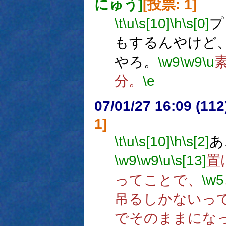
にゅう]
[投票: 1]
\t
\u
\s[10]
\h
\s[0]
プ
もするんやけど
やろ。
\w9
\w9
\u
分。
\e
07/01/27 16:09 (
1]
\t
\u
\s[10]
\h
\s[2]
あ
\w9
\w9
\u
\s[13]
置
ってことで、
\w5
吊るしかないっ
でそのままにな