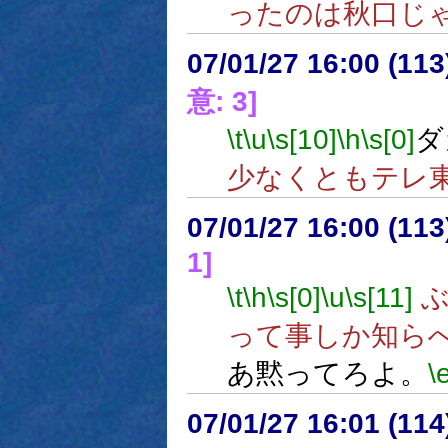
ったのは秋口じ
07/01/27 16:00 (11
意: 3]
\t
\u
\s[10]
\h
\s[0]
ダ
少なくともテレ
07/01/27 16:00 (
1]
\t
\h
\s[0]
\u
\s[11]
ぶ
って事しか知ら
あ黙ってろよ。
\
07/01/27 16:01 (