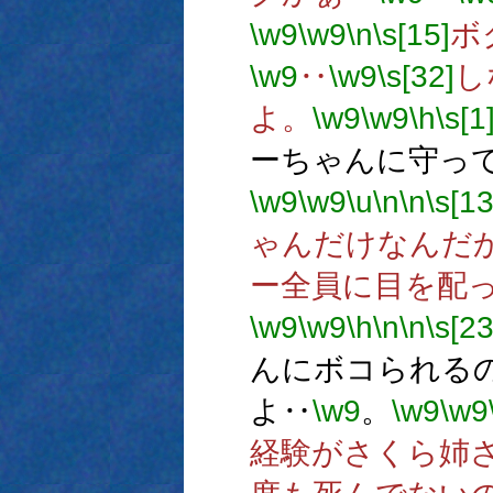
\w9
\w9
\n
\s[15]
ボ
\w9
‥
\w9
\s[32]
し
よ。
\w9
\w9
\h
\s[1
ーちゃんに守っ
\w9
\w9
\u
\n
\n
\s[13
ゃんだけなんだ
ー全員に目を配
\w9
\w9
\h
\n
\n
\s[23
んにボコられる
よ‥
\w9
。
\w9
\w9
経験がさくら姉