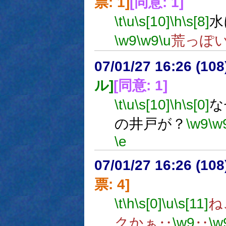
票: 1]
[同意: 1]
\t
\u
\s[10]
\h
\s[8]
水
\w9
\w9
\u
荒っぽ
07/01/27 16:26 (
ル]
[同意: 1]
\t
\u
\s[10]
\h
\s[0]
な
の井戸が？
\w9
\w
\e
07/01/27 16:26 (
票: 4]
\t
\h
\s[0]
\u
\s[11]
ね
クかぁ‥
\w9
‥
\w