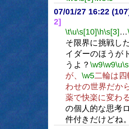
07/01/27 16:22 (
2]
\t
\u
\s[10]
\h
\s[3]
…
そ限界に挑戦し
イダーのほうが
うよ？
\w9
\w9
\u
\s
が、
\w5
二輪は四
わせの世界だか
薬で快楽に変わ
の個人的な思考
件付きだけどね