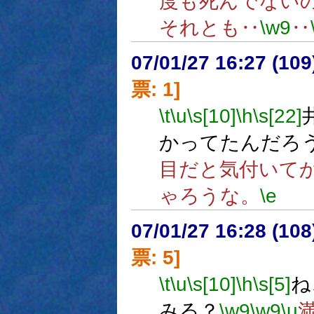
度も死んでない
それとも‥
\w9
‥
07/01/27 16:27 (
票: 1]
\t
\u
\s[10]
\h
\s[22]
かってたんだろ
目だと気付いて
ゃろうな。
\e
07/01/27 16:28 (
票: 5]
\t
\u
\s[10]
\h
\s[5]
ね
みる？
\w9
\w9
\u