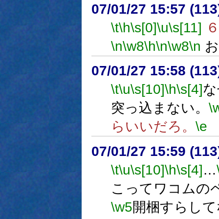
07/01/27 15:57 (
\t
\h
\s[0]
\u
\s[11]
６
\n
\w8
\h
\n
\w8
\n
お
07/01/27 15:58 (
\t
\u
\s[10]
\h
\s[4]
な
突っ込まない。
\
らいいだろ。
\e
07/01/27 15:59 (
\t
\u
\s[10]
\h
\s[4]
…
こってワコムの
\w5
開梱すらして