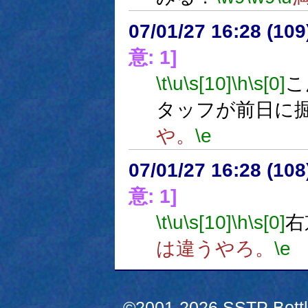
07/01/27 16:28 (
意: 1]
\t
\u
\s[10]
\h
\s[0]
こ
タッフが前日に
や。
\e
07/01/27 16:28 (10
意: 1]
\t
\u
\s[10]
\h
\s[0]
右
は違うやろ。
\e
©2001-2026 SSTP Bottle 