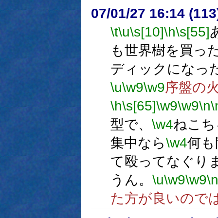
07/01/27 16:14 (11
\t
\u
\s[10]
\h
\s[55]
も世界樹を買っ
ディックになっ
\u
\w9
\w9
序盤の
\h
\s[65]
\w9
\w9
\n
\
型で、
\w4
ねこち
集中なら
\w4
何も
て殴ってなぐり
うん。
\u
\w9
\w9
\
た方が良いので