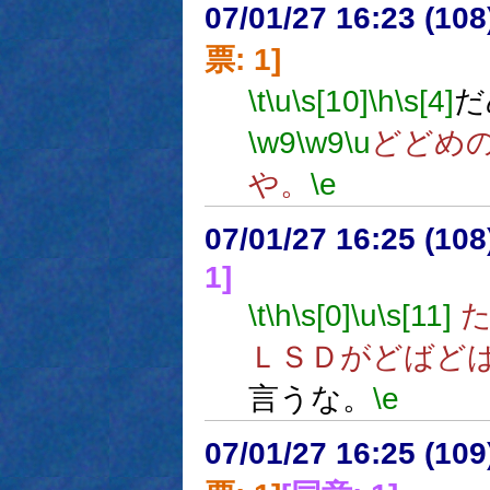
07/01/27 16:23 (
票: 1]
\t
\u
\s[10]
\h
\s[4]
だ
\w9
\w9
\u
どどめ
や。
\e
07/01/27 16:25 (
1]
\t
\h
\s[0]
\u
\s[11]
た
ＬＳＤがどばど
言うな。
\e
07/01/27 16:25 (