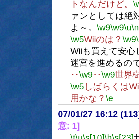
トなんだけど。
\
ァンとしては絶
よ～。
\w9
\w9
\u
\n
\w5
Wiiのは？
\w9
Wiiも買えて安
迷宮を進めるの
‥
\w9
‥
\w9
世界
\w5
しばらくはW
用かな？
\e
07/01/27 16:12 (
意: 1]
\t
\u
\s[10]
\h
\s[23]