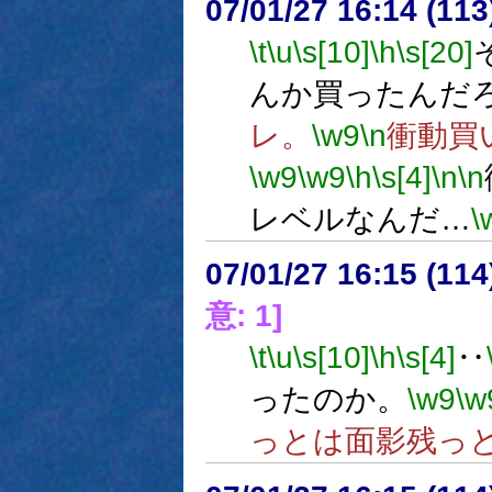
07/01/27 16:14 (
\t
\u
\s[10]
\h
\s[20]
んか買ったんだ
レ。
\w9
\n
衝動買
\w9
\w9
\h
\s[4]
\n
\n
レベルなんだ…
\
07/01/27 16:15 (
意: 1]
\t
\u
\s[10]
\h
\s[4]
‥
ったのか。
\w9
\w
っとは面影残っ