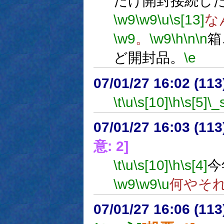
だけ開封接続し
\w9
\w9
\u
\s[13]
な
\w9
。
\w9
\h
\n
\n
箱
ど開封品。
\e
07/01/27 16:02 (11
\t
\u
\s[10]
\h
\s[5]
\_
07/01/27 16:03 (11
意: 2]
\t
\u
\s[10]
\h
\s[4]
今
\w9
\w9
\u
何やそ
07/01/27 16:06 (