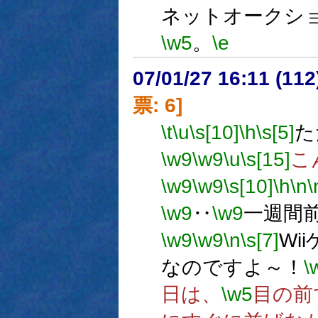
ネットオークシ
\w5
。
\e
07/01/27 16:11 (
票: 6]
\t
\u
\s[10]
\h
\s[5]
た
\w9
\w9
\u
\s[15]
こ
\w9
\w9
\s[10]
\h
\n
\
\w9
‥
\w9
一週間
\w9
\w9
\n
\s[7]
Wi
なのですよ～！
\
日は、
\w5
目の前