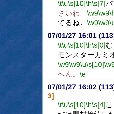
\t
\u
\s[10]
\h
\s[7]
パ
さいわ。
\w9
\w9
\
てるね。
\w9
\w9
\
07/01/27 16:01 (
\t
\u
\s[10]
\h
\s[0]
む
モンスターカミ
\w9
\w9
\u
\s[10]
\w
へん。
\e
07/01/27 16:02 (11
3]
\t
\u
\s[10]
\h
\s[4]
こ