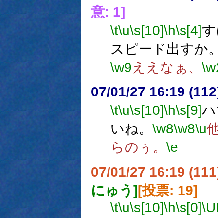
意: 1]
\t
\u
\s[10]
\h
\s[4]
す
スピード出すか
\w9
ええなぁ、
\w
07/01/27 16:19 (
\t
\u
\s[10]
\h
\s[9]
ハ
いね。
\w8
\w8
\u
らのぅ。
\e
07/01/27 16:19 (
にゅう]
[投票: 19]
\t
\u
\s[10]
\h
\s[0]
\U