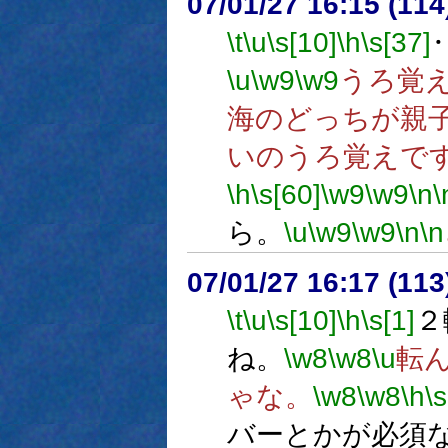
07/01/27 16:15 (11
\t
\u
\s[10]
\h
\s[37]
\u
\w9
\w9
うろ覚
海のどっちが親
いのうろ覚えで
\h
\s[60]
\w9
\w9
\n
\
ら。
\u
\w9
\w9
\n
\n
07/01/27 16:17 (
\t
\u
\s[10]
\h
\s[1]
２
ね。
\w8
\w8
\u
転
ゃな。
\w8
\w8
\h
\s
バーとかが必須