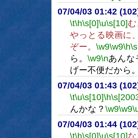
07/04/03 01:42 (10
\t
\h
\s[0]
\u
\s[10]
む
やっとる映画に
ぞー。
\w9
\w9
\h
\s
ら。
\w9
\n
あんな
げー不便だから
07/04/03 01:43 (
\t
\u
\s[10]
\h
\s[200
んかな？
\w9
\w9
\
07/04/03 01:44 (10
\t
\h
\s[0]
\u
\s[10]
な