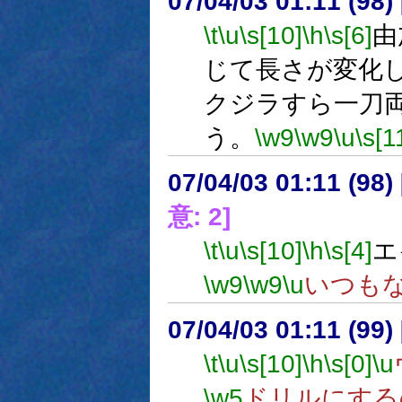
07/04/03 01:11 (
\t
\u
\s[10]
\h
\s[6]
由
じて長さが変化
クジラすら一刀
う。
\w9
\w9
\u
\s[1
07/04/03 01:11 (98
意: 2]
\t
\u
\s[10]
\h
\s[4]
エ
\w9
\w9
\u
いつも
07/04/03 01:11 (
\t
\u
\s[10]
\h
\s[0]
\u
\w5
ドリルにする