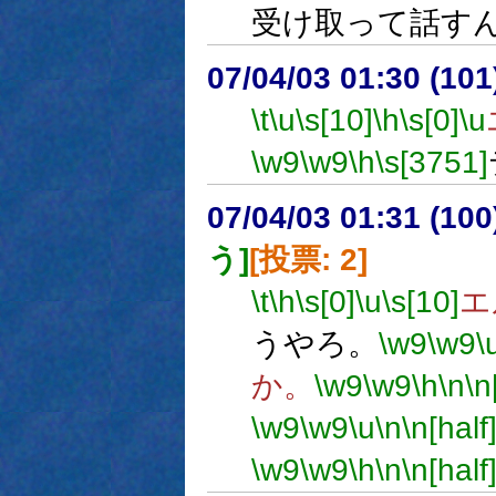
受け取って話す
07/04/03 01:30 (
\t
\u
\s[10]
\h
\s[0]
\u
\w9
\w9
\h
\s[3751]
07/04/03 01:31 (10
う]
[投票: 2]
\t
\h
\s[0]
\u
\s[10]
エ
うやろ。
\w9
\w9
\
か。
\w9
\w9
\h
\n
\n
\w9
\w9
\u
\n
\n[half
\w9
\w9
\h
\n
\n[half