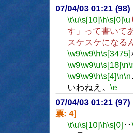
07/04/03 01:21 (
\t
\u
\s[10]
\h
\s[0]
\u
す」って書いて
スケスケになる
\w9
\w9
\h
\s[3475]
\w9
\w9
\u
\s[18]
\n
\
\w9
\w9
\h
\s[4]
\n
\n
いわねえ。
\e
07/04/03 01:21 (97
票: 4]
\t
\u
\s[10]
\h
\s[0]
‥