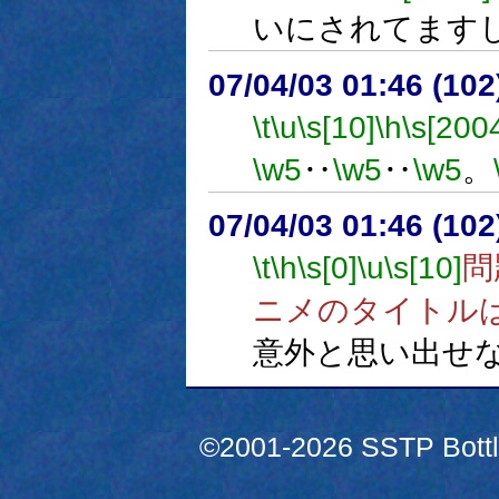
いにされてます
07/04/03 01:46 (
\t
\u
\s[10]
\h
\s[200
\w5
‥
\w5
‥
\w5
。
07/04/03 01:46 (10
\t
\h
\s[0]
\u
\s[10]
問
ニメのタイトル
意外と思い出せ
©2001-2026 SSTP Bottle 