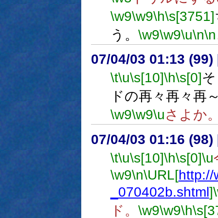
\w9
\w9
\h
\s[3751]
う。
\w9
\w9
\u
\n
\n
07/04/03 01:13 (
\t
\u
\s[10]
\h
\s[0]
そ
ドの再々再々再
\w9
\w9
\u
さよか
07/04/03 01:16 (
\t
\u
\s[10]
\h
\s[0]
\u
\w9
\n
\URL[
http:/
_070402b.shtml
]
ド。
\w9
\w9
\h
\s[3