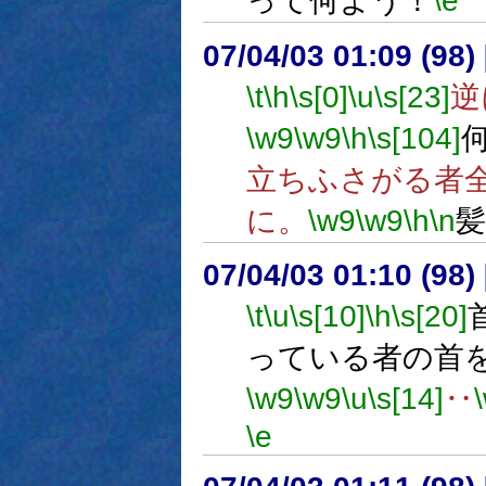
って何よう！
\e
07/04/03 01:09 (98
\t
\h
\s[0]
\u
\s[23]
逆
\w9
\w9
\h
\s[104]
立ちふさがる者
に。
\w9
\w9
\h
\n
07/04/03 01:10 (98
\t
\u
\s[10]
\h
\s[20]
っている者の首
\w9
\w9
\u
\s[14]
‥
\e