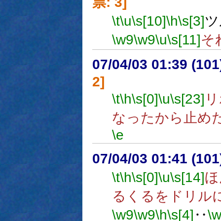
票: 3]
\t
\u
\s[10]
\h
\s[3]
ツ
\w9
\w9
\u
\s[11]
そ
07/04/03 01:39 (10
2]
\t
\h
\s[0]
\u
\s[23]
リ
なったから止め
\e
07/04/03 01:41 (10
\t
\h
\s[0]
\u
\s[14]
ほ
るくるをドリル
\w9
\w9
\h
\s[4]
‥
\