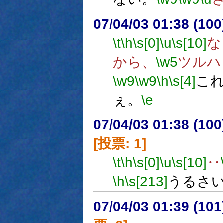
07/04/03 01:38 (10
\t
\h
\s[0]
\u
\s[10]
な
から、
\w5
ツルハ
\w9
\w9
\h
\s[4]
こ
ぇ。
\e
07/04/03 01:38 (
[投票: 1]
\t
\h
\s[0]
\u
\s[10]
‥
\h
\s[213]
うるさ
07/04/03 01:39 (