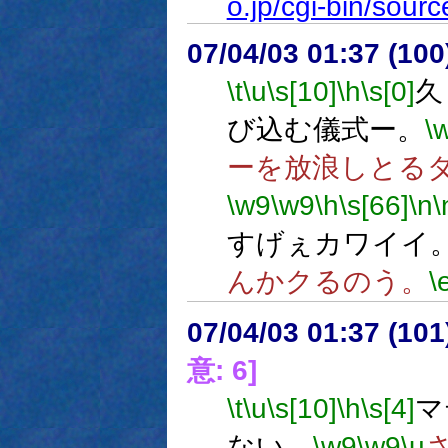
o.jp/cgi-bin/sou
07/04/03 01:37 (10
\t
\u
\s[10]
\h
\s[0]
久
び込む儀式ー。
\
ーを放浪しとる
\w9
\w9
\h
\s[66]
\n
\
すげぇカワイイ
んかクるのう。
\
07/04/03 01:37 (
意: 6]
\t
\u
\s[10]
\h
\s[4]
マ
ない。
\w9
\w9
\u