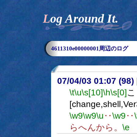
Log Around It.
4611310e00000001周辺のログ
07/04/03 01:07 (
\t
\u
\s[10]
\h
\s[0]
こ
[change,shel
\w9
\w9
\u
‥
\w9
‥
らへんから。
\e