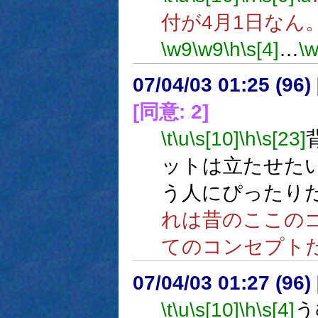
付が4月1日なん
\w9
\w9
\h
\s[4]
…
\
07/04/03 01:25 (
[同意: 2]
\t
\u
\s[10]
\h
\s[23]
ットは立たせた
う人にぴったり
れは昔のここの
てのコンセプト
07/04/03 01:27 (96
\t
\u
\s[10]
\h
\s[4]
う