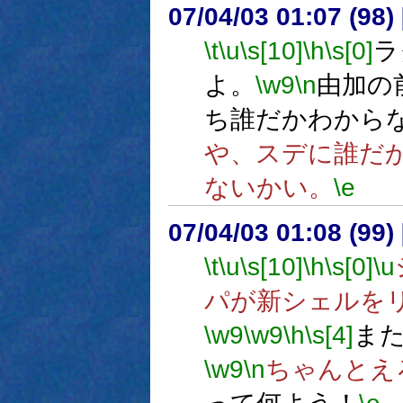
07/04/03 01:07 (98
\t
\u
\s[10]
\h
\s[0]
ラ
よ。
\w9
\n
由加の
ち誰だかわから
や、スデに誰だ
ないかい。
\e
07/04/03 01:08 (
\t
\u
\s[10]
\h
\s[0]
\u
パが新シェルを
\w9
\w9
\h
\s[4]
ま
\w9
\n
ちゃんとえ