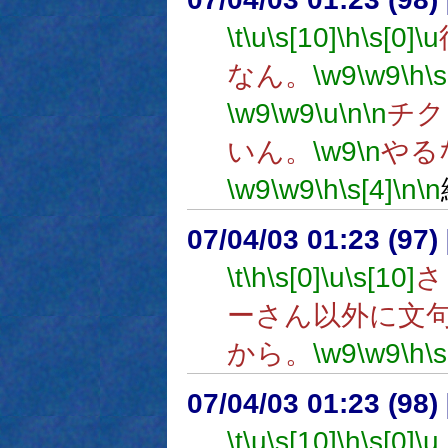
\t
\u
\s[10]
\h
\s[0]
\u
なん。
\w9
\w9
\h
\
\w9
\w9
\u
\n
\n
チク
いん。
\w9
\n
やる
\w9
\w9
\h
\s[4]
\n
\n
07/04/03 01:23 (
\t
\h
\s[0]
\u
\s[10]
さ
ーさん以外に文
から。
\w9
\w9
\h
\s
07/04/03 01:23 (
\t
\u
\s[10]
\h
\s[0]
\u