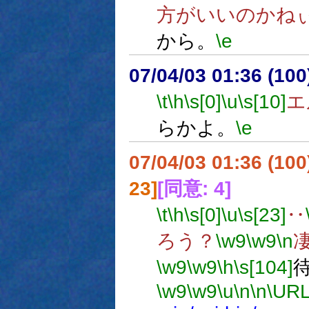
方がいいのかね
から。
\e
07/04/03 01:36 (
\t
\h
\s[0]
\u
\s[10]
エ
らかよ。
\e
07/04/03 01:36 (10
23]
[同意: 4]
\t
\h
\s[0]
\u
\s[23]
‥
ろう？
\w9
\w9
\n
\w9
\w9
\h
\s[104]
\w9
\w9
\u
\n
\n
\URL