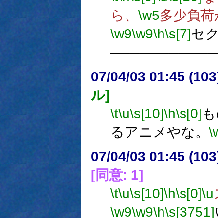
ら、
\w5
多少負荷
\w9
\w9
\h
\s[7]
セ
──────────
07/04/03 01:45 (
ル]
\t
\u
\s[10]
\h
\s[0]
も
るアニメやな。
\
07/04/03 01:45 (
[同意: 1]
\t
\u
\s[10]
\h
\s[0]
\u
\w9
\w9
\h
\s[3751]