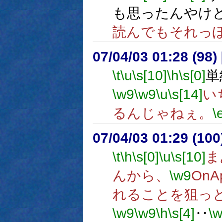
も思ったんやけ
読んでもそれっ
07/04/03 01:28 (98
\t
\u
\s[10]
\h
\s[0]
単
\w9
\w9
\u
\s[14]
い
るんじゃねぇ。
\
07/04/03 01:29 (
\t
\h
\s[0]
\u
\s[10]
ま
んから、
\w9
OnA
れることを狙っ
\w9
\w9
\h
\s[4]
‥
\