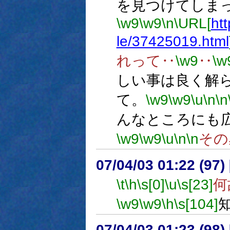
を見つけてしま
\w9
\w9
\n
\URL[
htt
le/37425019.html
れって‥
\w9
‥
\w
しい事は良く解
て。
\w9
\w9
\u
\n
\n
んなところにも
\w9
\w9
\u
\n
\n
その
07/04/03 01:22 (97
\t
\h
\s[0]
\u
\s[23]
何
\w9
\w9
\h
\s[104]
07/04/03 01:23 (