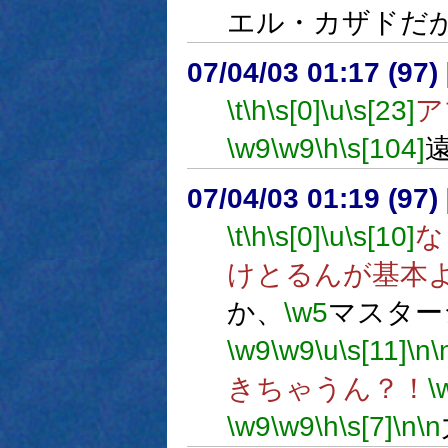
エル・カザドだ
07/04/03 01:17 (97
\t
\h
\s[0]
\u
\s[23]
ア
\w9
\w9
\h
\s[104]
07/04/03 01:19 (97
\t
\h
\s[0]
\u
\s[10]
な
けとるんが基本
か、
\w5
マスター
\w9
\w9
\u
\s[11]
\n
\
きちゃうん？！
\
\w9
\w9
\h
\s[7]
\n
\n