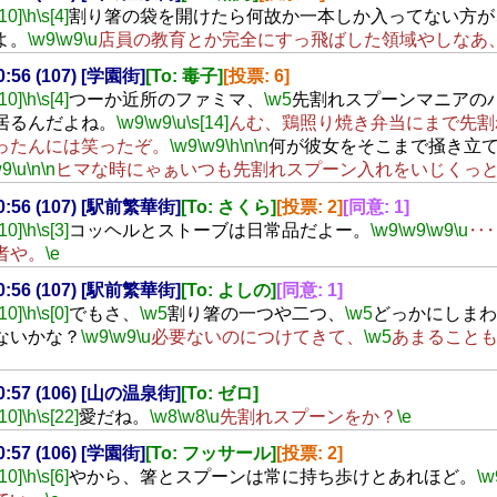
[10]
\h
\s[4]
割り箸の袋を開けたら何故か一本しか入ってない方が
よ。
\w9
\w9
\u
店員の教育とか完全にすっ飛ばした領域やしなあ
00:56 (107) [学園街]
[To: 毒子]
[投票: 6]
[10]
\h
\s[4]
つーか近所のファミマ、
\w5
先割れスプーンマニアの
居るんだよね。
\w9
\w9
\u
\s[14]
んむ、鶏照り焼き弁当にまで先割
ったんには笑ったぞ。
\w9
\w9
\h
\n
\n
何が彼女をそこまで掻き立
w9
\u
\n
\n
ヒマな時にゃぁいつも先割れスプーン入れをいじくっ
00:56 (107) [駅前繁華街]
[To: さくら]
[投票: 2]
[同意: 1]
[10]
\h
\s[3]
コッヘルとストーブは日常品だよー。
\w9
\w9
\w9
\u
‥
者や。
\e
00:56 (107) [駅前繁華街]
[To: よしの]
[同意: 1]
[10]
\h
\s[0]
でもさ、
\w5
割り箸の一つや二つ、
\w5
どっかにしまわ
ないかな？
\w9
\w9
\u
必要ないのにつけてきて、
\w5
あまること
00:57 (106) [山の温泉街]
[To: ゼロ]
[10]
\h
\s[22]
愛だね。
\w8
\w8
\u
先割れスプーンをか？
\e
00:57 (106) [学園街]
[To: フッサール]
[投票: 2]
[10]
\h
\s[6]
やから、箸とスプーンは常に持ち歩けとあれほど。
\w