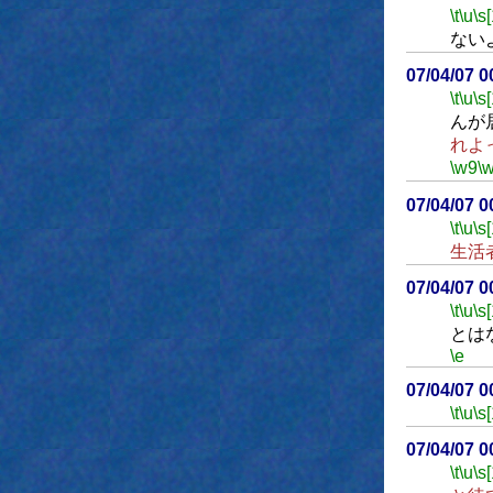
\t
\u
\s
ない
07/04/07 
\t
\u
\s
んが
れよ
\w9
\
07/04/07 
\t
\u
\s
生活
07/04/07 
\t
\u
\s
とは
\e
07/04/07 
\t
\u
\s
07/04/07 
\t
\u
\s