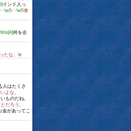
0]
インド人っ
‥
\w5
‥
\w5
食
9
\h
\s[4]
何を企
ったな。
\e
る人はたくさ
しいよな。
ないものだね。
ことだろう。
お金があってこ