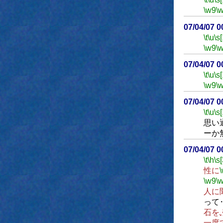
\w9
\
07/04/07 
\t
\u
\s
\w9
\
07/04/07 
\t
\u
\s
\w9
\
07/04/07 
\t
\u
\s
思い
ーか
07/04/07 
\t
\h
\s
性に
\w9
\
人に
って
石を
一度