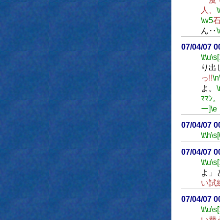
人、
\w5
ん‥
07/04/07 
\t
\u
\s
り出
っ!!
\n
よ。
\
ﾏﾏﾝ。
ー]
\e
07/04/07 
\t
\h
\s[
07/04/07 
\t
\u
\s
よ」
い試
07/04/07 
\t
\u
\s
い替