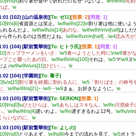
[10]
\h
\s[4]
割り箸が途中で折れたのもせつないよ。
\w9
\w9
\u
先割
れば。
\e
01:01 (102) [山の温泉街]
[To: ゼロ]
[投票: 2]
[同意: 1]
[10]
\h
\s[6]
省資源とは笑止。
\w8
\w8
\s[22]
\n
割り箸は他に使いよ
られるんだよ。
\w8
\w8
\u
\s[14]
あのな。
\w8
\w8
\h
\n
\n[half]
はしだ
から作られるのは当然だよね。
\w8
\w8
\u
\n
\n[half]
…
\w4
読み方が
01:01 (104) [駅前繁華街]
[To: ヒトラ氏]
[投票: 1]
[同意: 1]
[10]
カップラーメンをいざ、
\w5
食べようとした時に
\n
\w9
箸が
ープごと啜ったあの日。
\w9
\w9
\n
\h
\s[100]
それは、
\w5
マ
\w9
ヌ
\
だよ♪
\w9
\w9
\n
\u
\s[11]
ひどい…。
\e
01:02 (104) [学園街]
[To: 毒子]
0]
\u
\s[15]
割り箸を綺麗に割れる人に、
\w5
「割りば士」の称号
だ。
\w9
\w9
\h
\s[21]
‥
\w9
‥
\w9
まぁ、お好きなように。
\e
01:03 (105) [駅前繁華街]
[To: SERION]
[投票: 1]
[10]
\h
\s[0]
\u
ひとひらは、
\w5
あちしはスキなん。
\w9
\n
川澄綾子
ぃ。
\w9
\w9
\h
\s[4]
遅いわよ。
\w9
\n
遅すぎるわよ12号。
\w9
\u
\n
\n
くらいなのに。
\e
01:03 (105) [駅前繁華街]
[To: よしの]
[10]
\h
\s[0]
とりあえず、
\w9
\s[6]
今までの流れを見て、
\w5
ボトラ