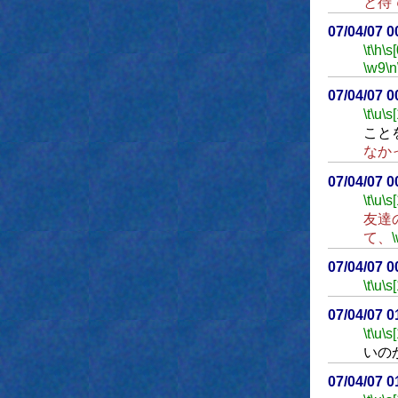
と待
07/04/07 
\t
\h
\s[
\w9
\n
07/04/07 
\t
\u
\s
こと
なか
07/04/07 
\t
\u
\s
友達
て、
07/04/07 
\t
\u
\s
07/04/07 
\t
\u
\s
いの
07/04/07 