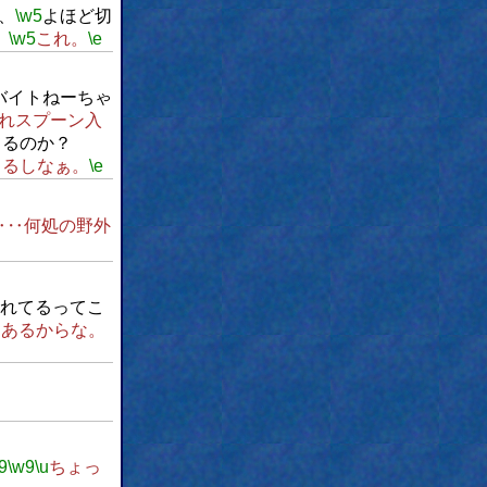
、
\w5
よほど切
、
\w5
これ。
\e
バイトねーちゃ
れスプーン入
てるのか？
とるしなぁ。
\e
‥‥何処の野外
れてるってこ
もあるからな。
9
\w9
\u
ちょっ