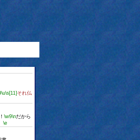
9
\u
\s[11]
それ仏
！
\w9
\n
だから
。
\e
聖書