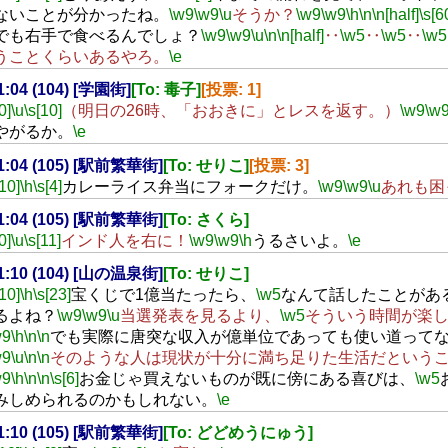
ないことが分かったね。
\w9
\w9
\u
そうか？
\w9
\w9
\h
\n
\n[half]
\s[6
でも右手で食べるんでしょ？
\w9
\w9
\u
\n
\n[half]
‥
\w5
‥
\w5
‥
\w5
うことくらいあるやろ。
\e
01:04 (104) [学園街]
[To: 毒子]
[投票: 1]
0]
\u
\s[10]
（明日の26時、「おおきに」とレスを返す。）
\w9
\w
やがるか。
\e
01:04 (105) [駅前繁華街]
[To: せりこ]
[投票: 3]
[10]
\h
\s[4]
カレーライス弁当にフォークだけ。
\w9
\w9
\u
あれも困
01:04 (105) [駅前繁華街]
[To: さくら]
0]
\u
\s[11]
インド人を右に！
\w9
\w9
\h
うるさいよ。
\e
01:10 (104) [山の温泉街]
[To: せりこ]
[10]
\h
\s[23]
宝くじで1億当たったら、
\w5
なんて話したことがあ
るよね？
\w9
\w9
\u
当選発表を見るより、
\w5
そういう時間が楽
w9
\h
\n
\n
でも実際に唐突な収入が億単位であっても使い道って
w9
\u
\n
\n
そのような人は現状が十分に満ち足りた生活だという
w9
\h
\n
\n
\s[6]
お金じゃ買えないものが既に傍にある喜びは、
\w5
みしめられるのかもしれない。
\e
01:10 (105) [駅前繁華街]
[To: どどめうにゅう]