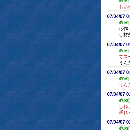
\t
\u
\s
もあ
07/04/07 
\t
\u
\s
ら作
し材
07/04/07 
\t
\u
\s
てス
うん
07/04/07 
\t
\h
\s[
うん
07/04/07 
\t
\u
\s
しね
遅れ
07/04/07 
\t
\u
\s