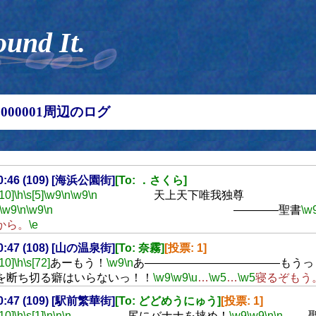
ound It.
00000001周辺のログ
00:46 (109) [海浜公園街]
[To: ．さくら]
[10]
\h
\s[5]
\w9
\n
\w9
\n
天上天下唯我独尊
\w9
\n
\w9
\n
――――聖書
\w
から。
\e
00:47 (108) [山の温泉街]
[To: 奈霧]
[投票: 1]
[10]
\h
\s[72]
あーもう！
\w9
\n
あ――――――――――――もうっ
を断ち切る癖はいらないっ！！
\w9
\w9
\u
…
\w5
…
\w5
寝るぞもう
00:47 (109) [駅前繁華街]
[To: どどめうにゅう]
[投票: 1]
[10]
\h
\s[1]
\n
\n
\n
尻にバナナを挟め！
\w9
\w9
\n
\n
――