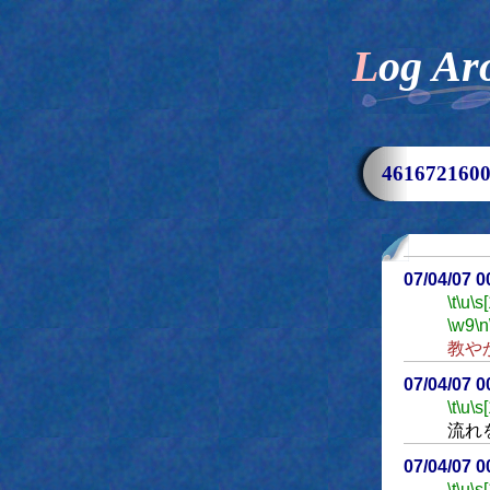
Log Ar
46167216
07/04/07 
\t
\u
\s
\w9
\n
教や
07/04/07 
\t
\u
\s
流れ
07/04/07 
\t
\u
\s