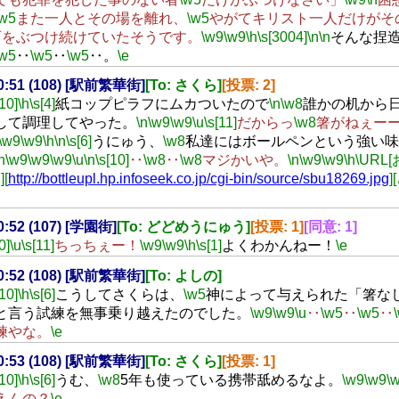
\w5
また一人とその場を離れ、
\w5
やがてキリスト一人だけがそ
石をぶつけ続けていたそうです。
\w9
\w9
\h
\s[3004]
\n
\n
そんな捏
\w5
‥
\w5
‥
\w5
‥。
\e
00:51 (108) [駅前繁華街]
[To: さくら]
[投票: 2]
[10]
\h
\s[4]
紙コップピラフにムカついたので
\n
\w8
誰かの机から
して調理してやった。
\n
\w9
\w9
\u
\s[11]
だからっ
\w8
箸がねぇー
\w9
\w9
\h
\n
\s[6]
うにゅう、
\w8
私達にはボールペンという強い味
n
\w9
\w9
\w9
\u
\n
\s[10]
‥
\w8
‥
\w8
マジかいや。
\n
\w9
\w9
\h
\UR
][
http://bottleupl.hp.infoseek.co.jp/cgi-bin/source/sbu18269.jpg
00:52 (107) [学園街]
[To: どどめうにゅう]
[投票: 1]
[同意: 1]
0]
\u
\s[11]
ちっちぇー！
\w9
\w9
\h
\s[1]
よくわかんねー！
\e
00:52 (108) [駅前繁華街]
[To: よしの]
[10]
\h
\s[6]
こうしてさくらは、
\w5
神によって与えられた「箸な
と言う試練を無事乗り越えたのでした。
\w9
\w9
\u
‥
\w5
‥
\w5
‥
練やな。
\e
00:53 (108) [駅前繁華街]
[To: さくら]
[投票: 1]
[10]
\h
\s[6]
うむ、
\w8
5年も使っている携帯舐めるなよ。
\w9
\w9
\
えんの？
\e