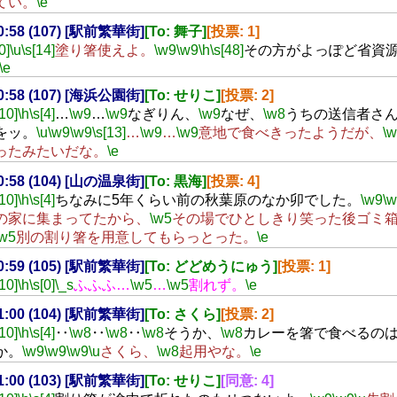
てい。
\e
00:58 (107) [駅前繁華街]
[To: 舞子]
[投票: 1]
0]
\u
\s[14]
塗り箸使えよ。
\w9
\w9
\h
\s[48]
その方がよっぽど省資
\e
00:58 (107) [海浜公園街]
[To: せりこ]
[投票: 2]
[10]
\h
\s[4]
…
\w9
…
\w9
なぎりん、
\w9
なぜ、
\w8
うちの送信者さ
をッ。
\u
\w9
\w9
\s[13]
…
\w9
…
\w9
意地で食べきったようだが、
\
ったみたいだな。
\e
00:58 (104) [山の温泉街]
[To: 黒海]
[投票: 4]
[10]
\h
\s[4]
ちなみに5年くらい前の秋葉原のなか卯でした。
\w9
\
の家に集まってたから、
\w5
その場でひとしきり笑った後ゴミ
\w5
別の割り箸を用意してもらっとった。
\e
00:59 (105) [駅前繁華街]
[To: どどめうにゅう]
[投票: 1]
[10]
\h
\s[0]
\_s
ふふふ…
\w5
…
\w5
割れず。
\e
01:00 (104) [駅前繁華街]
[To: さくら]
[投票: 2]
[10]
\h
\s[4]
‥
\w8
‥
\w8
‥
\w8
そうか、
\w8
カレーを箸で食べるの
か。
\w9
\w9
\w9
\u
さくら、
\w8
起用やな。
\e
01:00 (103) [駅前繁華街]
[To: せりこ]
[同意: 4]