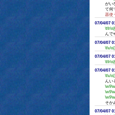
がい
て何
器使
07/04/07 
\t
\h
\s[
んで
07/04/07 
\t
\u
\s
07/04/07 
\t
\h
\s[
07/04/07 
\t
\u
\s
んい
\w9
\
\w9
\
\w9
\
そか
07/04/07 