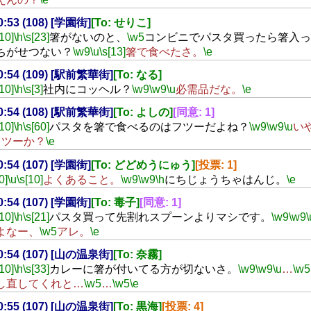
00:53 (108) [学園街]
[To: せりこ]
[10]
\h
\s[23]
箸がないのと、
\w5
コンビニでパスタ買ったら箸入っ
ちがせつない？
\w9
\u
\s[13]
箸で食べたさ。
\e
00:54 (109) [駅前繁華街]
[To: なる]
[10]
\h
\s[3]
社内にコッヘル？
\w9
\w9
\u
必需品だな。
\e
00:54 (108) [駅前繁華街]
[To: よしの]
[同意: 1]
[10]
\h
\s[60]
パスタを箸で食べるのはフツーだよね？
\w9
\w9
\u
い
フツーか？
\e
00:54 (107) [学園街]
[To: どどめうにゅう]
[投票: 1]
0]
\u
\s[10]
よくあること。
\w9
\w9
\h
にちじょうちゃはんじ。
\e
00:54 (107) [学園街]
[To: 毒子]
[同意: 1]
[10]
\h
\s[21]
パスタ買って先割れスプーンよりマシです。
\w9
\w9
\
よなー、
\w5
アレ。
\e
00:54 (107) [山の温泉街]
[To: 奈霧]
[10]
\h
\s[33]
カレーに箸が付いてる方が切ないさ。
\w9
\w9
\u
…
\w5
し直してくれと…
\w5
…
\w5
\e
00:55 (107) [山の温泉街]
[To: 黒海]
[投票: 4]