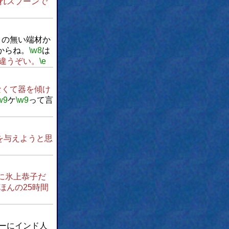
れスプーンで
うの無い端材か
からね。
\w8
は
違うぞい。
\e
なくて器を傾け
w9
ケ
\w9
って言
を与えようと思
に氷上恭子だ
ほんの25時間
ーにインド人