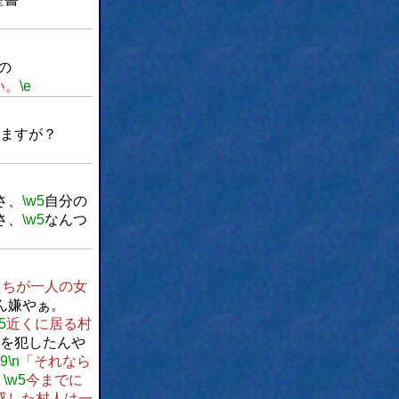
の
い。
\e
ますが？
さ、
\w5
自分の
さ、
\w5
なんつ
たちが一人の女
ん嫌やぁ。
5
近くに居る村
を犯したんや
w9
\n
「それなら
、
\w5
今までに
惑した村人は一