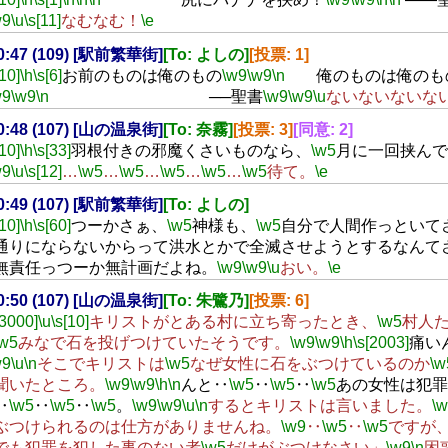
w9
\u
\s[11]
なむなむ！
\e
00:47 (109) [駅前繁華街]
[To: よしの]
[投票: 1]
[10]
\h
\s[6]
お前のものは俺のもの
\w9
\w9
\n
俺のものは俺のも
w9
\w9
\n
──聖書
\w9
\w9
\u
ないないないな
00:48 (107) [山の温泉街]
[To: 奈霧]
[投票: 3]
[同意: 2]
[10]
\h
\s[33]
羽根付きの邪魔くさいものなら、
\w5
月に一回挟んで
w9
\u
\s[12]
…
\w5
…
\w5
…
\w5
…
\w5
…
\w5
待て。
\e
00:49 (107) [駅前繁華街]
[To: よしの]
[10]
\h
\s[60]
つーかさぁ、
\w5
神様も、
\w5
自分で人間作っといて
通りにならないからって洪水とかで全滅させようとするなんて
無責任っつーか無計画だよね。
\w9
\w9
\u
おい。
\e
00:50 (107) [山の温泉街]
[To: 朱鷺乃]
[投票: 6]
[3000]
\u
\s[10]
キリストがとある村に立ち寄ったとき、
\w5
村人
\w5
みなで石を投げつけていたそうです。
\w9
\w9
\h
\s[2003]
痛い
w9
\u
\n
そこでキリストは
\w5
なぜ女性に石をぶつけているのか
\w
聞いたところ。
\w9
\w9
\h
\n
んと‥
\w5
‥
\w5
‥
\w5
あの女性は犯罪
‥
\w5
‥
\w5
‥
\w5
。
\w9
\w9
\u
\n
するとキリストは言いました。
\
ぶつけられるのは仕方がありませんね。
\w9
‥
\w5
‥
\w5
ですが
でも犯罪を犯した事のない者
\w5
だけがぶつけなさい」
\w9
\n
困