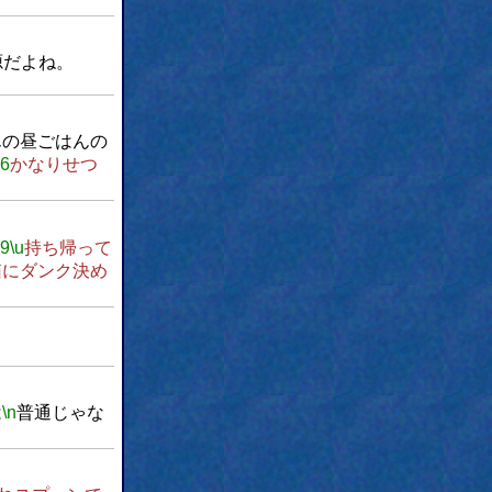
源だよね。
んの昼ごはんの
w6
かなりせつ
w9
\u
持ち帰って
箱にダンク決め
は
\n
普通じゃな