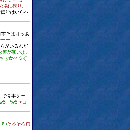
の場に残り、
造伝説はいらへ
日本そば引っ張
ーーー
方がいるんだ
L[お箸が無いよ、
][さぁ食べるぞ
しで食事をせ
\w5
‥
\w5
セコ
w9
\u
そろそろ買