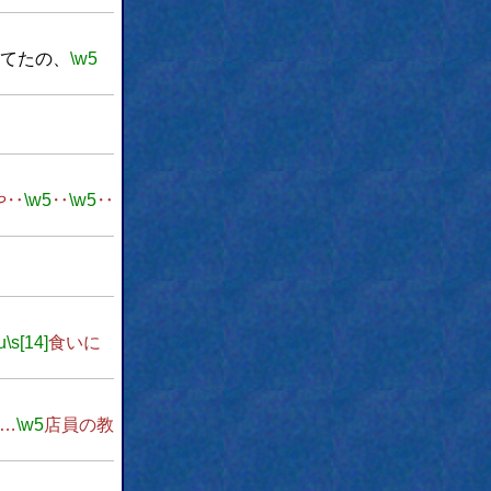
てたの、
\w5
や‥
\w5
‥
\w5
‥
u
\s[14]
食いに
…
\w5
店員の教