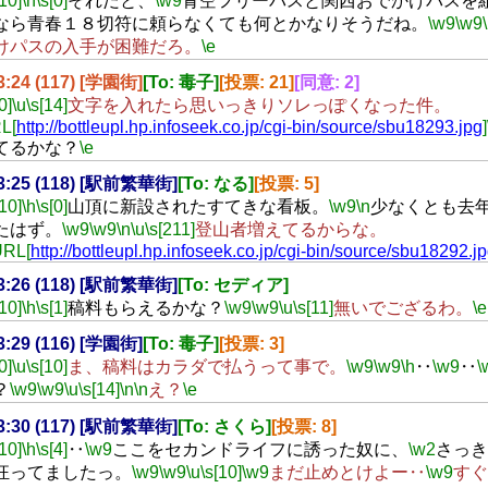
[10]
\h
\s[0]
それだと、
\w9
青空フリーパスと関西おでかけパスを
なら青春１８切符に頼らなくても何とかなりそうだね。
\w9
\w9
けパスの入手が困難だろ。
\e
23:24 (117) [学園街]
[To: 毒子]
[投票: 21]
[同意: 2]
0]
\u
\s[14]
文字を入れたら思いっきりソレっぽくなった件。
L[
http://bottleupl.hp.infoseek.co.jp/cgi-bin/source/sbu18293.jpg
]
てるかな？
\e
23:25 (118) [駅前繁華街]
[To: なる]
[投票: 5]
[10]
\h
\s[0]
山頂に新設されたすてきな看板。
\w9
\n
少なくとも去
たはず。
\w9
\w9
\n
\u
\s[211]
登山者増えてるからな。
URL[
http://bottleupl.hp.infoseek.co.jp/cgi-bin/source/sbu18292.j
23:26 (118) [駅前繁華街]
[To: セディア]
[10]
\h
\s[1]
稿料もらえるかな？
\w9
\w9
\u
\s[11]
無いでござるわ。
\e
23:29 (116) [学園街]
[To: 毒子]
[投票: 3]
0]
\u
\s[10]
ま、稿料はカラダで払うって事で。
\w9
\w9
\h
‥
\w9
‥
\
？
\w9
\w9
\u
\s[14]
\n
\n
え？
\e
23:30 (117) [駅前繁華街]
[To: さくら]
[投票: 8]
[10]
\h
\s[4]
‥
\w9
ここをセカンドライフに誘った奴に、
\w2
さっき
狂ってましたっ。
\w9
\w9
\u
\s[10]
\w9
まだ止めとけよー‥
\w9
すぐ