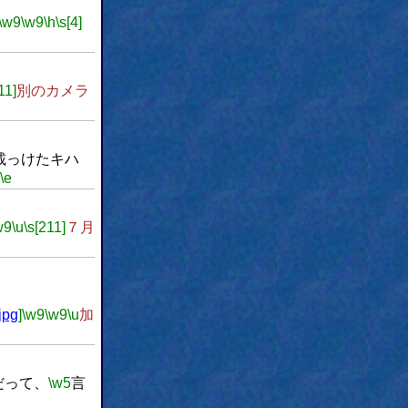
\w9
\w9
\h
\s[4]
11]
別のカメラ
載っけたキハ
\e
w9
\u
\s[211]
７月
jpg
]
\w9
\w9
\u
加
だって、
\w5
言