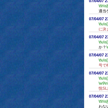
07/04/07 
\t
\h
\s[
適当
07/04/07 
\t
\u
\s
に決
07/04/07 
\t
\u
\s
か？
07/04/07 
\t
\u
\s
号で
07/04/07 
\t
\u
\s
\w9
\n
悦S
07/04/07 
\t
\h
\s[
わな