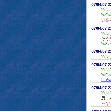
07/04/07 
\t
\u
\s
\w9
\
い高
07/04/07 
\t
\u
\s
そう
\w8
\e
07/04/07 
\t
\u
\s
07/04/07 
\t
\u
\s
\w9
\n
bin/s
07/04/07 
\t
\u
\s
思う
ゃな