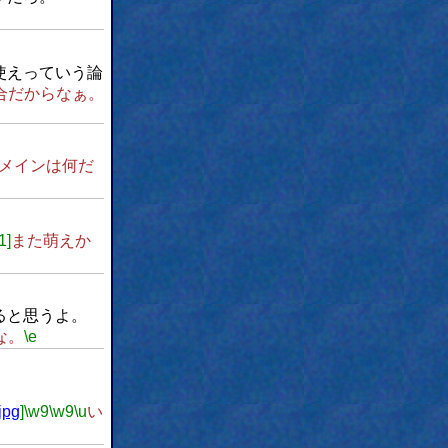
使えっていう論
合だからなぁ。
メインは何だ
1]
また萌えか
ると思うよ。
な。
\e
jpg
]
\w9
\w9
\u
い