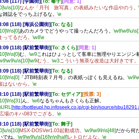
23:08 (117) [学園街]
[To: 毒子]
[同意: 1]
0]
\u
\s[10]
なんか「月刊 旅写真」の表紙みたいな作品やのう。
な雑誌をでっち上げるな。
\e
23:08 (118) [海浜公園街]
[To: なる]
[10]
\h
\s[0]
あのカメラでどうやって撮ったんだろう。
\w8
\w8
\u
\s[
まってるだろ。
\w8
\e
23:09 (118) [駅前繁華街]
[To: さくら]
[同意: 1]
[10]
\h
\s[0]
む、
\w9
これはひょっとして客車に無理やりエンジン
\w9
\w9
\u
\s[10]
\w9
むう、
\w3
こういう無茶な改造は大好きです。
23:09 (118) [駅前繁華街]
[To: なる]
[10]
\h
\s[0]
「JTB時刻表７月号」の表紙っぽくも見えるね。
\w9
\
桜はないから。
\e
23:10 (118) [駅前繁華街]
[To: セディア]
[投票: 3]
[10]
\h
\s[31]
ん、
\w6
なるちゃんもさくらも正解。
\URL[
http://bottleupl.hp.infoseek.co.jp/cgi-bin/source/sbu18291.
L広場のキハ083でござる。
\e
23:10 (118) [駅前繁華街]
[To: 舞子]
0]
\u
\s[10]
MSX-DOSVer1.03起動成功。
\w9
\w9
\h
\s[48]
だから何
いでね。
\w9
\w9
\u
\s[16]
\n
\n[half]
レトロだよな。
\e