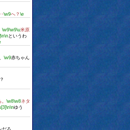
‥
\w9
へ？
\e
。
\w9
\w9
\u
米原
]
\n
\n
というわ
e
、
\w9
赤ちゃん
？
ろ。
\w8
\w8
ネタ
s[3]
\n
\n
ゆう
シだろ。