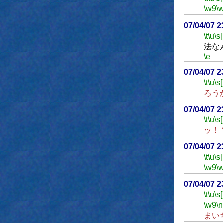
\w9
\
07/04/07 
\t
\u
\s
法な
\e
07/04/07 
\t
\u
\s
ろう
07/04/07 
\t
\u
\s
ッ！
07/04/07 
\t
\u
\s
\w9
\
07/04/07 
\t
\u
\s
\w9
\n
まい