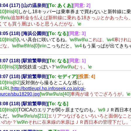
23:04 (117) [山の温泉街]
[To: あくあ]
[同意: 2]
[10]
\h
\s[4]
しかし18キッパーは乗車券まで買わないと新幹線に
w9
\n
\u
追加料金を払えば新幹線に乗れる18きっぷとかあったら
くても買う層はいると思うんだがな。
\e
23:05 (118) [海浜公園街]
[To: なる]
[同意: 3]
[10]
\h
\s[5]
いい具合に咲いてるね。
\w8
\w8
\u
これは、
\w4
寒けれ
だな。
\w8
\w8
\h
\s[0]
\n
\n
こっちだと、
\w4
もう葉っぱが出てきち
23:07 (118) [駅前繁華街]
[To: なる]
[同意: 1]
[10]
\h
\s[3]
加悦鉄道っぽい？
\w9
\w9
\u
むぅ。
\e
23:07 (118) [駅前繁華街]
[To: セディア]
[投票: 4]
[10]
\h
\s[82]
反対側から撮るとこんな感じ。
\URL[
http://bottleupl.hp.infoseek.co.jp/cgi-
ource/sbu18290.jpg
]
\w9
\w9
\u
\s[40]
車両が違うでござろうが。
\e
23:08 (118) [駅前繁華街]
[To: なる]
[10]
\h
\s[0]
TOICAのエリアが関ヶ原までなのも、
\w9
ＪＲ西日本
んだ。
\w9
\w9
\n
\u
\s[211]
エリアつなげるといろいろと面倒なこ
いのか？
\w9
\n
それに在来線の米原はＪＲ西日本の管理下だし。