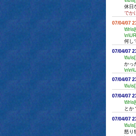
\t
\u
\s
休日
でか
07/04/07 
\t
\h
\s[
\n
\UR
何し
07/04/07 
\t
\u
\s
かっ
\n
\n
\
07/04/07 
\t
\u
\s
07/04/07 
\t
\h
\s[
とか
07/04/07 
\t
\u
\s
怒り