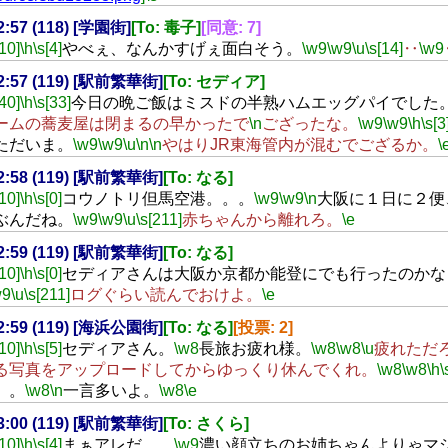
22:57 (118) [学園街]
[To: 毒子]
[同意: 7]
[10]
\h
\s[4]
やべぇ、なんかすげぇ面白そう。
\w9
\w9
\u
\s[14]
‥
\w9
22:57 (119) [駅前繁華街]
[To: セディア]
[40]
\h
\s[33]
今日の晩ご飯はミスドの半熟ハムエッグパイでした
ームの蕎麦屋は閉まるの早かったで
\n
ござったな。
\w9
\w9
\h
\s[3
ただいま。
\w9
\w9
\u
\n
\n
やはりJR東海管内が混むでござるか。
\
22:58 (119) [駅前繁華街]
[To: なる]
[10]
\h
\s[0]
コウノトリ但馬空港。。。
\w9
\w9
\n
大阪に１日に２便
ぶんだね。
\w9
\w9
\u
\s[211]
赤ちゃんから離れろ。
\e
22:59 (119) [駅前繁華街]
[To: なる]
[10]
\h
\s[0]
セディアさんは大阪か京都か能登にでも行ったのかな
w9
\u
\s[211]
ログぐらい読んでおけよ。
\e
22:59 (119) [海浜公園街]
[To: なる]
[投票: 2]
[10]
\h
\s[5]
セディアさん。
\w8
長旅お疲れ様。
\w8
\w8
\u
疲れただ
る写真をアップロードしてからゆっくり休んでくれ。
\w8
\w8
\h
\
。。
\w8
\n
一言多いよ。
\w8
\e
23:00 (119) [駅前繁華街]
[To: さくら]
[10]
\h
\s[4]
まぁアレだ。
\w9
濃い顔立ちのお姉ちゃんよりゃマ