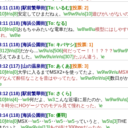
23:11 (118) [駅前繁華街]
[To: いるむ]
[投票: 2]
[10]
\h
\s[8]
安定してひまだねぇ。
\w9
\w9
\u
\s[10]
遊びがいがない
23:11 (118) [海浜公園街]
[To: なる]
[10]
\h
\s[0]
おもちゃみたいな電車だね。
\w8
\w8
\u
模型にはしやす
これ。
\w8
\e
23:11 (118) [海浜公園街]
[To: キバヤシ]
[投票: 1]
[312]
\h
\s[0]
だから…
\w9
\u
\s[506]
何だってー！！！？？？
\w9
\w9
応えてみました。
\w9
\w9
\u
\n
\n
\s[307]
たぶん違う。
\e
23:12 (117) [山の温泉街]
[To: あくあ]
[投票: 3]
[10]
\h
\s[0]
大学に入るまでMSX2+を使ってたよ。
\w9
\w9
\n
\u
MS
グなんて酔狂なことを昔はやってたな。
\w9
\w9
\n
\h
\s[4]
数日が
e
23:12 (118) [駅前繁華街]
[To: さくら]
[10]
\h
\s[4]
‥
\w9
何だよ、
\w3
こんな近場に居たのか。
\w9
\w9
\u
\s
ガキ時分にHOゲージでのモデル見て憧れとった。
\e
23:14 (118) [海浜公園街]
[To: 優羽]
[10]
\h
\s[0]
MSX‥
\w5
‥
\w5
‥
\w5
‥
\w5
っていうと、
\w5
\s[3]
THE
きないよ。
\w9
\w9
\u
\s[13]
あの頃は300bpsだったか。
\e