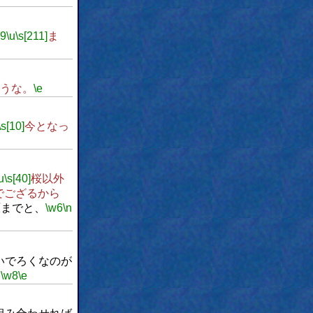
w9
\u
\s[211]
ま
うな。
\e
\s[10]
今となっ
u
\s[40]
桜以外
でござるから
原までと、
\w6
\n
いでろくなのが
。
\w8
\e