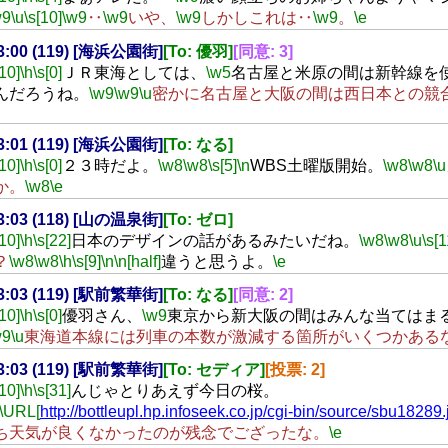
w9
\u
\s[10]
\w9
‥
\w9
いや、
\w9
しかしこれは‥
\w9
。
\e
23:00 (119) [海浜公園街]
[To: 優羽]
[同意: 3]
[10]
\h
\s[0]
ＪＲ東海としては、
\w5
名古屋と米原の間は新幹線を
んだろうね。
\w9
\w9
\u
密かに名古屋と大阪の間は西日本との競
23:01 (119) [海浜公園街]
[To: なる]
[10]
\h
\s[0]
２３時だよ。
\w8
\w8
\s[5]
\n
WBS土曜版開始。
\w8
\w8
\u
か。
\w8
\e
23:03 (118) [山の温泉街]
[To: ゼロ]
[10]
\h
\s[22]
日本のデザインの話があるみたいだね。
\w8
\w8
\u
\s[1
？
\w8
\w8
\h
\s[9]
\n
\n[half]
違うと思うよ。
\e
23:03 (119) [駅前繁華街]
[To: なる]
[同意: 2]
[10]
\h
\s[0]
優羽さん、
\w9
東京から新大阪の間はみんな当てはま
w9
\u
東海道本線には列車の本数が激減する箇所がいくつかある
23:03 (119) [駅前繁華街]
[To: セディア]
[投票: 2]
[10]
\h
\s[31]
んじゃとりあえず今日の桜。
\URL[
http://bottleupl.hp.infoseek.co.jp/cgi-bin/source/sbu18289.
ち天気が良くなかったのが残念でござったな。
\e