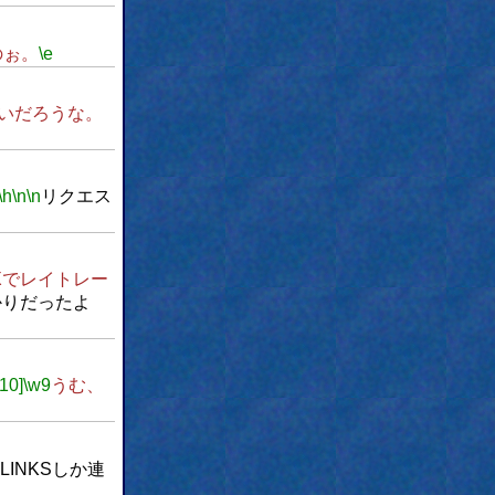
のぉ。
\e
いだろうな。
\h
\n
\n
リクエス
Xでレイトレー
かりだったよ
[10]
\w9
うむ、
 LINKSしか連