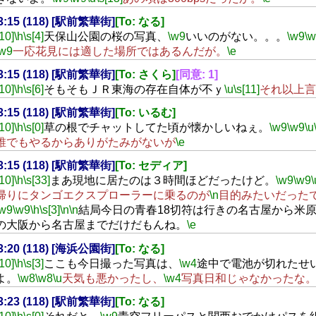
23:15 (118) [駅前繁華街]
[To: なる]
[10]
\h
\s[4]
天保山公園の桜の写真、
\w9
いいのがない。。。
\w9
\
\w9
一応花見には適した場所ではあるんだが。
\e
23:15 (118) [駅前繁華街]
[To: さくら]
[同意: 1]
[10]
\h
\s[6]
そもそもＪＲ東海の存在自体が不ｙ
\u
\s[11]
それ以上言
23:15 (118) [駅前繁華街]
[To: いるむ]
[10]
\h
\s[0]
草の根でチャットしてた頃が懐かしいねぇ。
\w9
\w9
\u
誰でもやるからありがたみがないが
\e
23:15 (118) [駅前繁華街]
[To: セディア]
[10]
\h
\s[33]
まあ現地に居たのは３時間ほどだったけど。
\w9
\w9
\
帰りにタンゴエクスプローラーに乗るのが
\n
目的みたいだった
\w9
\w9
\h
\s[3]
\n
\n
結局今日の青春18切符は行きの名古屋から米
の大阪から名古屋までだけだもんね。
\e
23:20 (118) [海浜公園街]
[To: なる]
[10]
\h
\s[3]
ここも今日撮った写真は、
\w4
途中で電池が切れたせ
よ。
\w8
\w8
\u
天気も悪かったし、
\w4
写真日和じゃなかったな
23:23 (118) [駅前繁華街]
[To: なる]