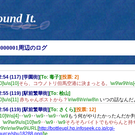
ound It.
00000001周辺のログ
22:54 (117) [学園街]
[To: 毒子]
[投票: 2]
0]
\u
\s[10]
そら、コウノトリ但馬空港に決まっとる。
\w9
\w9
\h
\s[
22:55 (119) [駅前繁華街]
[To: 桧山]
0]
\u
\s[11]
赤ちゃんポストから？
\n
\w8
\h
\n
\w8
\n
いつの話なんだ
22:56 (119) [駅前繁華街]
[To: さくら]
[投票: 12]
[10]
\h
\s[4]
‥
\w9
‥
\w9
‥
\w9
‥
\w9
もう何がやりたかったんだか
。
\w9
\w9
\u
\s[10]
\w9
‥
\w9
‥
\w9
そろそろバイトでもやらんと持
w9
\n
\n
\w9
\w9
\URL[
http://bottleupl.hp.infoseek.co.jp/cgi-
ource/sbu18288.png
]
\e