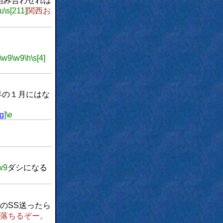
組み合わせれば
\u
\s[211]
関西お
\w9
\w9
\h
\s[4]
年の１月にはな
pg
]
\e
w9
ダシになる
のSS送ったら
落ちるぞー。