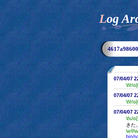
Log Ar
4617a986
07/04/07 
\t
\h
\s[
07/04/07 
\t
\h
\s[
07/04/07 
\t
\u
\s
きた
\w9
\
bin/s