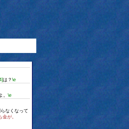
4]
は？
\e
よ。
\e
判らなくなって
ち金が。