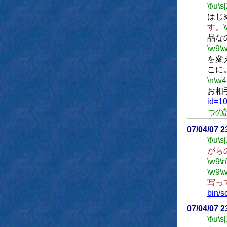
\t
\u
\s
はじ
す。
品な
\w9
\
を変
こに
\n
\w4
お相
id=1
つの
07/04/07 
\t
\u
\s
がら
\w9
\n
\w9
\
写っ
bin/s
07/04/07 
\t
\u
\s