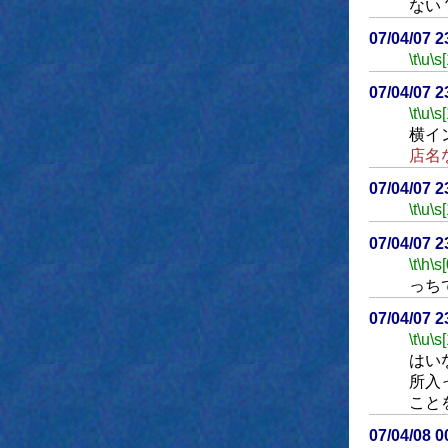
ない
07/04/07 
\t
\u
\s
07/04/07 
\t
\u
\s
横イ
店名
07/04/07 
\t
\u
\s
07/04/07 
\t
\h
\s[
っち
07/04/07 
\t
\u
\s
はい
所入
こと
07/04/08 