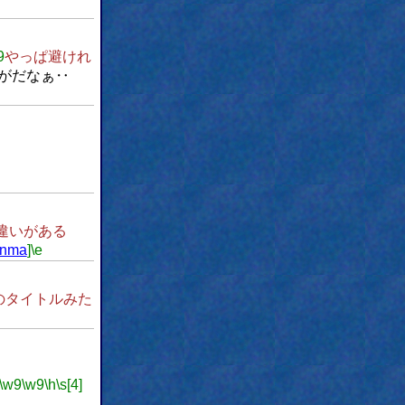
9
やっぱ避けれ
がだなぁ‥
違いがある
unma
]
\e
のタイトルみた
\w9
\w9
\h
\s[4]