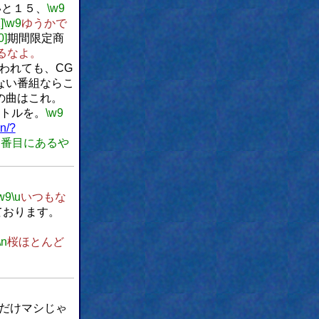
いと１５、
\w9
]
\w9
ゆうかで
0]
期間限定商
るなよ。
われても、CG
ない番組ならこ
の曲はこれ。
トルを。
\w9
en/?
２番目にあるや
w9
\u
いつもな
ております。
\n
桜ほとんど
だけマシじゃ