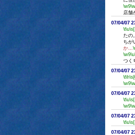
\w9
\
店舗
07/04/07 
\t
\u
\s
たの
ちが
か…
\w9
\u
つく
07/04/07 
\t
\h
\s[
\w9
\
07/04/07 
\t
\u
\s
\w9
\
07/04/07 
\t
\u
\s
07/04/07 