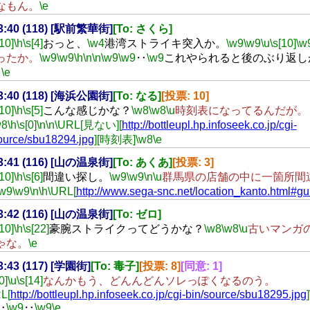
なもん。
\e
23:40 (118) [駅前繁華街]
[To: さくら]
[10]
\h
\s[4]
おっと、
\w4
港湾ストライキ突入か。
\w9
\w9
\u
\s[10]
\w
ったか。
\w9
\w9
\h
\n
\n
\w9
\w9
‥
\w9
これやられると後のぶり返し
。
\e
23:40 (118) [海浜公園街]
[To: なる]
[投票: 10]
[10]
\h
\s[5]
こんな感じかな？
\w8
\w8
\u
時刻表になってるんだが。
w8
\h
\s[0]
\n
\n
\URL[見ない][
http://bottleupl.hp.infoseek.co.jp/cgi-
ource/sbu18294.jpg
][時刻表]
\w8
\e
23:41 (116) [山の温泉街]
[To: あくあ]
[投票: 3]
[10]
\h
\s[6]
間違い探し。
\w9
\w9
\n
\u
群馬県の店舗の中に一箇所間
\w9
\w9
\n
\h
\URL[
http://www.sega-snc.net/location_kanto.html#g
23:42 (116) [山の温泉街]
[To: ゼロ]
[10]
\h
\s[22]
豪腕ストライクってどうかな？
\w8
\w8
\u
古いマンガ
ゃな。
\e
23:43 (117) [学園街]
[To: 毒子]
[投票: 8]
[同意: 1]
0]
\u
\s[14]
なんかもう、どんんどんソレっぽくなるのう。
L[
http://bottleupl.hp.infoseek.co.jp/cgi-bin/source/sbu18295.jpg
]
‥
\w9
‥
\w9
\e