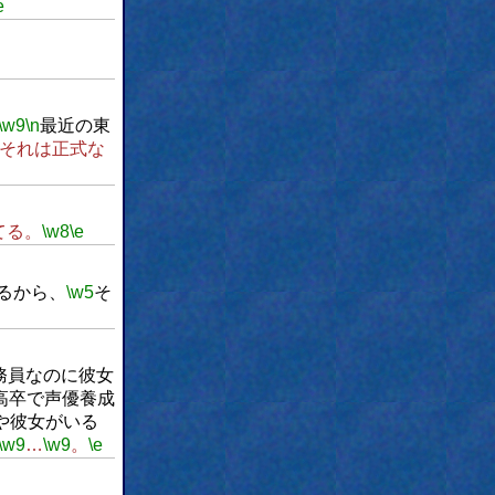
e
\w9
\n
最近の東
それは正式な
てる。
\w8
\e
やるから、
\w5
そ
務員なのに彼女
高卒で声優養成
や彼女がいる
\w9
…
\w9
。
\e