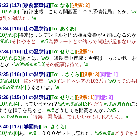
23:33 (117) [駅前繁華街]
[To: なる]
[投票: 3]
[10]
\h
\s[0]
「好評連載：こちら関西圏１０３系情報局」とか。
\w
は別の雑誌だ。
\e
23:34 (116) [山の温泉街]
[To: あくあ]
[10]
\h
\s[3]
将来はリンデンドルと円の相互変換が可能になるのか
w9
\n
\u
それやると、
\w5
為替レートとの絡みで問題が起きないか
23:34 (116) [山の温泉街]
[To: せりこ]
[投票: 6]
[10]
\h
\s[23]
あとは、
\w5
「短期集中連載：今年は「ちょい鉄」お
とか？
\w9
\w9
\u
\s[13]
その記事は待て。
\e
23:35 (116) [山の温泉街]
[To: ．さくら]
[投票: 3]
[同意: 1]
0]
\u
\s[10]
「海外特集：
\w5
インドネシアの103系」
\w9
ってのも
\w9
\w9
\h
\s[4]
うるさいよ。
\e
23:36 (115) [山の温泉街]
[To: せりこ]
[投票: 1]
[同意: 3]
[10]
\h
\s[4]
…っていうかね？
\w9
\w9
\u
\s[13]
何だ？
\w9
\w9
\h
\n
\n
こ
ような帽子を見ると、
\w5
どうしても開高さんが…
\w5
…
。
\w9
\w9
\u
\n
\n
「特集：開高健」でもいいかもしれないな。
\e
23:40 (117) [学園街]
[To: さくら]
[10]
\h
\s[0]
あ、
\w9
１０００ゲットし忘れた。
\w9
\w9
\u
どうでも