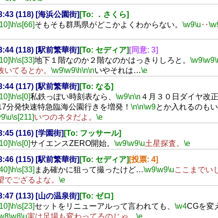
23:43 (118) [海浜公園街]
[To: ．さくら]
[10]
\h
\s[66]
そもそも群馬県がどこかよくわからない。
\w9
\u
‥
\w
23:44 (118) [駅前繁華街]
[To: セディア]
[同意: 3]
[10]
\h
\s[33]
地下１階なのか２階なのかはっきりしろと。
\w9
\w9
\
抜いてるとか。
\w9
\w9
\h
\n
\n
いやそれは…
\e
23:44 (117) [駅前繁華街]
[To: なる]
[10]
\h
\s[0]
私鉄っぽい時刻表なら、
\w9
\n
\n
４月３０日ダイヤ改
時17分発快速特急臨海公園行きを増発！
\n
\n
\w9
とか入れるのもい
w9
\u
\s[211]
いつのネタだよ。
\e
23:45 (116) [学園街]
[To: フッサール]
[10]
\h
\s[0]
サイエンスZERO開始。
\w9
\w9
\u
土星探査。
\e
23:46 (115) [駅前繁華街]
[To: セディア]
[投票: 4]
[40]
\h
\s[33]
まあ確かに狙って撮ったけど…
\w9
\w9
\u
ここまでい
望でござるよな。
\e
23:47 (113) [山の温泉街]
[To: ゼロ]
[10]
\h
\s[23]
セットをリニューアルって言われても、
\w4
CGを変
\w8
\w8
\u
実は足場も変わってるのじゃ。
\e