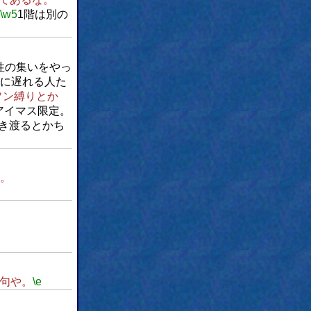
\w5
1階は別の
性の集いをやっ
に遅れる人た
ソン縛りとか
アイマス限定。
き渡るとかち
。
。
句や。
\e