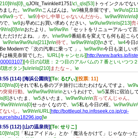
[210]
\h
\s[0]
\_q
JO\\t_Twinkle#1751
\c
\_q
\s[53]
トゥインクルでな
めました。
\w9
\w9
\n
こんばんは。
\w9
楠見奈留です。
\w9
\u
\s[211
\w9
\w9
って、
\w9
冷やし中華じゃないんだから。
\w9
\w9
\h
\n
\n
\s[
ので、
\w9
お早めにお買い求めください。
\w9
\u
\w9
\n
\n
\s[213]
売
w9
\h
\s[0]
\n
\n
おたより。
\w9
\w9
\n
「セットをリニューアルって言
えただけだよね。」か。
\n
\w9
\w9
番組名を変えても何も起こら
。
\w9
\n
\w9
\w9
\u
\s[211]
\n
\n
待て。
\w9
\w9
\h
\s[0]
\n
さて、
\w4
今日
Be Modernで「次の汽車に乗って 」。
\w9
\w9
\n
今日も楽しいボ
手は楠見奈留でした。
\URL[キャンセル][
http://www.barks.jp/list
000003107
][今日の試聴：２つ目のアルバムの７番といいつつ
試聴ボタン]
\u
\n
\n
\s[210]
またな～。
\e
23:55 (114) [海浜公園街]
[To: るびぃ]
[投票: 11]
[10]
\h
\s[0]
それで私も春のプチ旅行に出たわけなんですよ。
\w9
\
の突発行動。
\w9
\w9
\w9
\h
\n
\n
というわけで、
\w5
某所に宿泊し
\s[6]
さいたま、
\w5
さいたま。
\w9
\w9
\u
\n
\n
言ってんじゃん。
w9
\w9
\h
\n
\n
\s[0]
せっかくなので、
\w5
私も今日の桜。
\w9
\w9
\u
\n
てないし。
\w9
\h
\n
\URL[
http://bottleupl.hp.infoseek.co.jp/cgi-
ource/sbu18296.jpg
]
\e
23:55 (112) [山の温泉街]
[To: せりこ]
[10]
\h
\s[3]
「私はアイドル」とか「魔法をかけて」じゃなかった