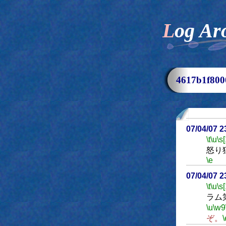
Log Ar
4617b1f8
07/04/07 
\t
\u
\s
怒り
\e
07/04/07 
\t
\u
\s
ラム
\u
\w9
ぞ。
\