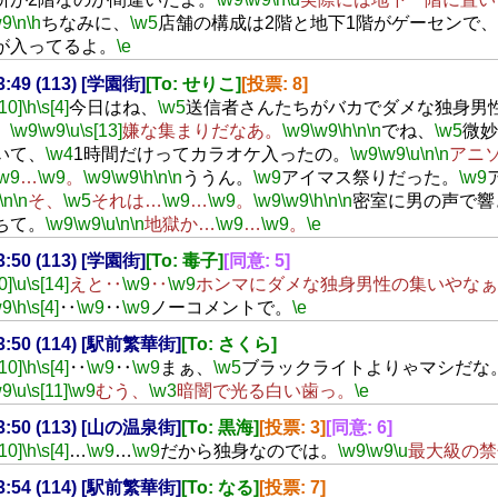
w9
\n
\h
ちなみに、
\w5
店舗の構成は2階と地下1階がゲーセンで、
が入ってるよ。
\e
23:49 (113) [学園街]
[To: せりこ]
[投票: 8]
[10]
\h
\s[4]
今日はね、
\w5
送信者さんたちがバカでダメな独身男
。
\w9
\w9
\u
\s[13]
嫌な集まりだなあ。
\w9
\w9
\h
\n
\n
でね、
\w5
微妙
いて、
\w4
1時間だけってカラオケ入ったの。
\w9
\w9
\u
\n
\n
アニ
\w9
…
\w9
。
\w9
\w9
\h
\n
\n
ううん。
\w9
アイマス祭りだった。
\w9
\n
\n
そ、
\w5
それは…
\w9
…
\w9
。
\w9
\w9
\h
\n
\n
密室に男の声で響
ちて。
\w9
\w9
\u
\n
\n
地獄か…
\w9
…
\w9
。
\e
23:50 (113) [学園街]
[To: 毒子]
[同意: 5]
0]
\u
\s[14]
えと‥
\w9
‥
\w9
ホンマにダメな独身男性の集いやなぁ
w9
\h
\s[4]
‥
\w9
‥
\w9
ノーコメントで。
\e
23:50 (114) [駅前繁華街]
[To: さくら]
[10]
\h
\s[4]
‥
\w9
‥
\w9
まぁ、
\w5
ブラックライトよりゃマシだな
w9
\u
\s[11]
\w9
むう、
\w3
暗闇で光る白い歯っ。
\e
23:50 (113) [山の温泉街]
[To: 黒海]
[投票: 3]
[同意: 6]
[10]
\h
\s[4]
…
\w9
…
\w9
だから独身なのでは。
\w9
\w9
\u
最大級の禁
23:54 (114) [駅前繁華街]
[To: なる]
[投票: 7]