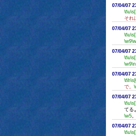
07/04/07 
\t
\u
\s
それ
07/04/07 
\t
\u
\s
\w9
\
07/04/07 
\t
\u
\s
\w9
\n
07/04/07 
\t
\h
\s[
で。
07/04/07 
\t
\u
\s
てる
\w5
07/04/07 
\t
\u
\s