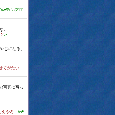
9
\w9
\u
\s[211]
な。
？
\e
やじになる」
捨てがたい
の写真に写っ
ええやろ、
\w5