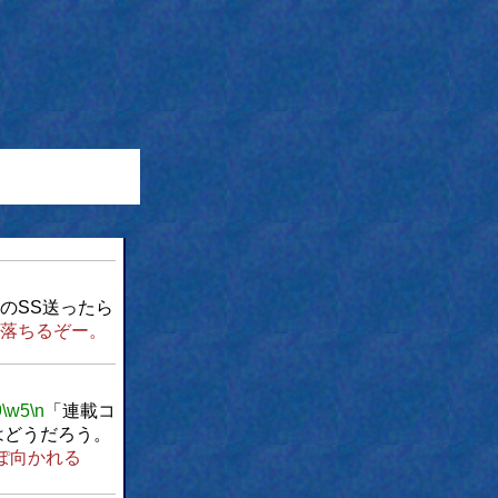
のSS送ったら
落ちるぞー。
9
\w5
\n
「連載コ
はどうだろう。
ぽ向かれる