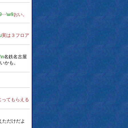
9
‥
\w9
おい。
u
実は３フロア
正
\n
名鉄名古屋
いかも。
じってもらえる
えただけだよ