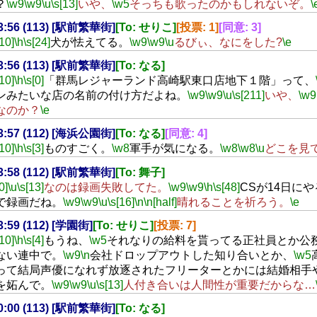
？
\w9
\w9
\u
\s[13]
いや、
\w5
そっちも歌ったのかもしれないぞ。
\
23:56 (113) [駅前繁華街]
[To: せりこ]
[投票: 1]
[同意: 3]
[10]
\h
\s[24]
犬が怯えてる。
\w9
\w9
\u
るびぃ、なにをした?
\e
23:56 (113) [駅前繁華街]
[To: なる]
[10]
\h
\s[0]
「群馬レジャーランド高崎駅東口店地下１階」って、
ンみたいな店の名前の付け方だよね。
\w9
\w9
\u
\s[211]
いや、
\w9
なのか？
\e
23:57 (112) [海浜公園街]
[To: なる]
[同意: 4]
[10]
\h
\s[3]
ものすごく。
\w8
軍手が気になる。
\w8
\w8
\u
どこを見
23:58 (112) [駅前繁華街]
[To: 舞子]
0]
\u
\s[13]
なのは録画失敗してた。
\w9
\w9
\h
\s[48]
CSが14日に
で録画だね。
\w9
\w9
\u
\s[16]
\n
\n[half]
晴れることを祈ろう。
\e
23:59 (112) [学園街]
[To: せりこ]
[投票: 7]
[10]
\h
\s[4]
もうね、
\w5
それなりの給料を貰ってる正社員とか公
ない連中で。
\w9
\n
会社ドロップアウトした知り合いとか、
\w5
って結局声優になれず放逐されたフリーターとかには結婚相手
を妬んで。
\w9
\w9
\u
\s[13]
人付き合いは人間性が重要だからな…
00:00 (113) [駅前繁華街]
[To: なる]