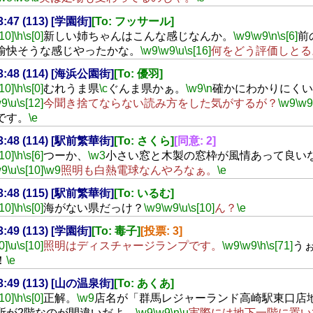
23:47 (113) [学園街]
[To: フッサール]
[10]
\h
\s[0]
新しい姉ちゃんはこんな感じなんか。
\w9
\w9
\n
\s[6]
前
愉快そうな感じやったかな。
\w9
\w9
\u
\s[16]
何をどう評価しとる
23:48 (114) [海浜公園街]
[To: 優羽]
[10]
\h
\s[0]
むれうま県
\c
ぐんま県かぁ。
\w9
\n
確かにわかりにくい
w9
\u
\s[12]
今聞き捨てならない読み方をした気がするが？
\w9
\w9
です。
\e
23:48 (114) [駅前繁華街]
[To: さくら]
[同意: 2]
[10]
\h
\s[6]
つーか、
\w3
小さい窓と木製の窓枠が風情あって良い
w9
\u
\s[10]
\w9
照明も白熱電球なんやろなぁ。
\e
23:48 (115) [駅前繁華街]
[To: いるむ]
[10]
\h
\s[0]
海がない県だっけ？
\w9
\w9
\u
\s[10]
ん？
\e
23:49 (113) [学園街]
[To: 毒子]
[投票: 3]
0]
\u
\s[10]
照明はディスチャージランプです。
\w9
\w9
\h
\s[71]
う
！
\e
23:49 (113) [山の温泉街]
[To: あくあ]
[10]
\h
\s[0]
正解。
\w9
店名が「群馬レジャーランド高崎駅東口店
所が2階なのが間違いだよ。
\w9
\w9
\n
\u
実際には地下一階に置い