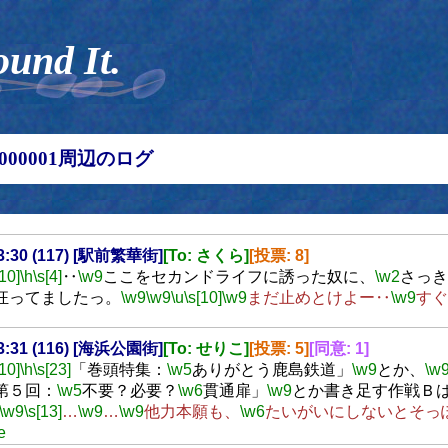
ound It.
00000001周辺のログ
23:30 (117) [駅前繁華街]
[To: さくら]
[投票: 8]
[10]
\h
\s[4]
‥
\w9
ここをセカンドライフに誘った奴に、
\w2
さっき
狂ってましたっ。
\w9
\w9
\u
\s[10]
\w9
まだ止めとけよー‥
\w9
すぐ
23:31 (116) [海浜公園街]
[To: せりこ]
[投票: 5]
[同意: 1]
[10]
\h
\s[23]
「巻頭特集：
\w5
ありがとう鹿島鉄道」
\w9
とか、
\w
第５回：
\w5
不要？必要？
\w6
貫通扉」
\w9
とか書き足す作戦Ｂ
\w9
\s[13]
…
\w9
…
\w9
他力本願も、
\w6
たいがいにしないとそっ
e