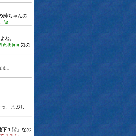
の姉ちゃんの
。
\e
よね。
\h
\s[6]
\n
\n
気の
なぁ。
ぉっ、まぶし
地下１階」なの
てあるな。