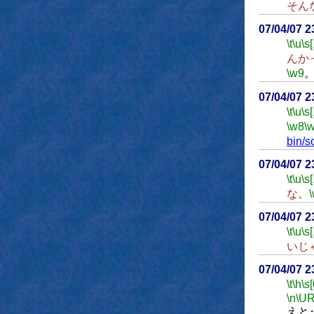
そん
07/04/07 
\t
\u
\s
んか
\w9
07/04/07 
\t
\u
\s
\w8
\
bin/s
07/04/07 
\t
\u
\s
な。
07/04/07 
\t
\u
\s
いじ
07/04/07 
\t
\h
\s[
\n
\UR
えと