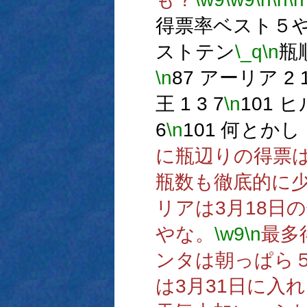
得票率ベスト５
ストテン
\_q
\n
瓶順
\n
87 アーリア 2 1
王 1 3 7
\n
101 ヒ
6
\n
101 何とかし 1
に瓶辺りの得票は高
瓶数も徹底的に
リアは3月18日
やな。
\w9
\n
最多
ンタは朝っぱら
は3月31日に入