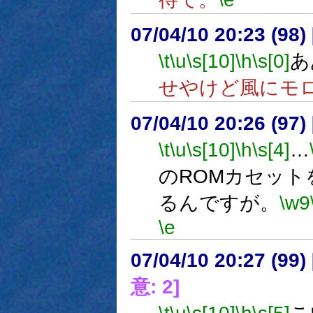
07/04/10 20:23 (
\t
\u
\s[10]
\h
\s[0]
あ
せやけど風にモ
07/04/10 20:26 (
\t
\u
\s[10]
\h
\s[4]
…
のROMカセッ
るんですが。
\w9
\e
07/04/10 20:27 (
意: 2]