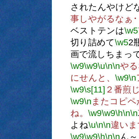
されたんやけど
事しやがるなぁ･･
ベストテンは
\w5
切り詰めて
\w5
2
画で流しちまっ
\w9
\w9
\u
\n
\n
やる
にせんと、
\w9
\n
\w9
\s[11]
２番煎
\w9
\n
またコピペ
ね。
\w9
\w9
\h
\n
\n
よね
\u
\n
\n
違いま
\w9
\w9
\h
\n
\n
ん～