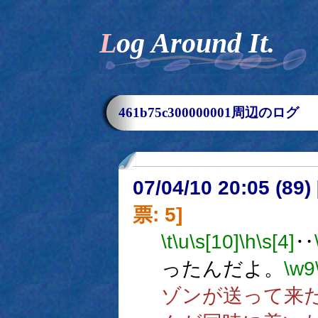
Log Around It.
461b75c300000001周辺のログ
07/04/10 20:05 (
票: 5]
\t
\u
\s[10]
\h
\s[4]
‥
ったんだよ。
\w9
ゾンが送って来