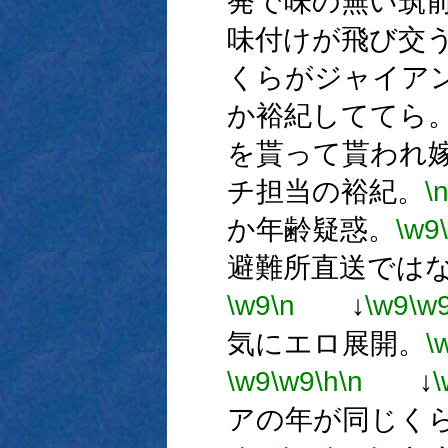
発で味の無い筑
味付けが飛び交
くらがジャイア
か裕紀しててら
を貰って貰われ
チ担当の裕紀。
\
か年齢疑惑。
\w9
避難所直送では
\w9
\n
↓
\w9
\w
気にエロ展開。
\
\w9
\w9
\h
\n
↓
\
アの年が同じく