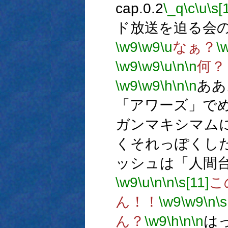
cap.0.2
\_q
\c
\u
\s[
ド放送を迫る会
\w9
\w9
\u
なぁ？
\
\w9
\w9
\u
\n
\n
何？
\w9
\w9
\h
\n
\n
ああ
「アワーズ」で
ガンマキシマム
くそれっぽくし
ッシュは「人間
\w9
\u
\n
\n
\s[11]
こ
ん！！
\w9
\w9
\n
\s
ん？
\w9
\h
\n
\n
は