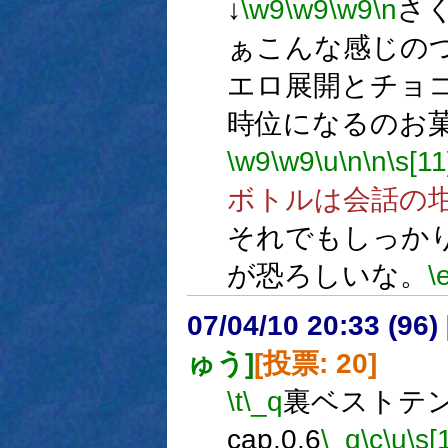
↓
\w9
\w9
\w9
\n
さ
ぁこんな感じの
エロ展開とチョコ
時位になるのお
\w9
\w9
\u
\n
\n
\s[11
ボトルは会話の坩堝
それでもしっか
が恐ろしいな。
\
07/04/10 20:33 (
ゅう]
[投票: 20]
\t
\_q
裏ベストテン 
cap.0.6
\_q
\c
\u
\s[