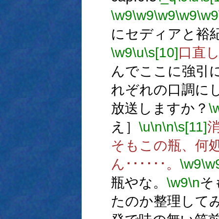
\w9
\w9
\w9
\w9
\w9
にセディアと裕
\w9
\u
\s[10]
口直し
んでここに強引
れぞれの口調に
放送しますか？
\
え］
\u
\n
\n
\s[11]
そもこの瓶、何
ん･･････。
\w9
\w
瓶やな。
\w9
\n
そ
たのか整理して