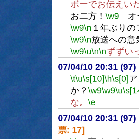
ボーでお伝えい
お二方！
\w9
オー
\w9
\n
１年ぶりの
\w9
\n
放送への意
\w9
\u
\n
\n
ずずい
07/04/10 20:31 (97
\t
\u
\s[10]
\h
\s[0]
ア
か？
\w9
\w9
\u
\s[1
な。
\e
07/04/10 20:31 (
票: 17]