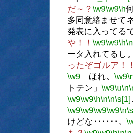
だ～？
\w9
\w9
\h
多同意絡ませて
発表に入ってる
や！！
\w9
\w9
\h
\n
ータ入れてるし
ったぞゴルア！
\w9
ほれ。
\w9
\
トテン」
\w9
\u
\n
\
\w9
\w9
\h
\n
\n
\s[1]
\w9
\w9
\w9
\w9
\n
\
けどな･･････。
\
も？
\w9
\w9
\h
\n
\n