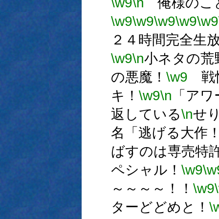
\w9
\n
俺様のこ
\w9
\w9
\w9
\w9
\w9
２４時間完全生
\w9
\n
小ネタの荒
の悪魔！
\w9
戦慄
キ！
\w9
\n
「アワ
返している
\n
せ
名「逃げる大作
ばすのは専売特
ペシャル！
\w9
\w
～～～～！！
\w9
ターどどめと！
\