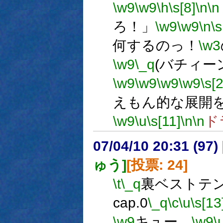
\w9
\w9
\h
\s[8]
\n
\n
ろ！」
\w9
\w9
\n
\s
何するのっ！
\w3
\w9
\_q
(バチィー
\w9
\w9
\w9
\w9
\s[
えもん的な展開
\w9
\u
\s[11]
\n
\n
ド
07/04/10 20:31 (
ゅう]
[投票: 24]
\t
\_q
裏ベストテン 
cap.0
\_q
\c
\u
\s[13
\w9
キュー。
\w9
\