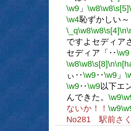
\w9
」
\w8
\w8
\s[5]
\w4
恥ずかしい～
\_q
\w8
\w8
\s[4]
\n
\
ですよセディア
セディア「‥
\w9
\w8
\w8
\s[8]
\n
\n[ha
ぃ‥
\w9
‥
\w9
」
\
\w9
‥
\w9
以下エ
んできた。
\w9
\w
ないか！！
\w9
\w
No281 駅前さ