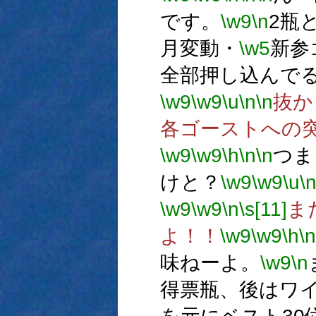
です。
\w9
\n
2瓶
月変動・
\w5
新参
全部押し込んで
\w9
\w9
\u
\n
\n
抜か
各ゴーストへの
\w9
\w9
\h
\n
\n
つま
けと？
\w9
\w9
\u
\
\w9
\w9
\n
\s[11]
ま
よ！！
\w9
\w9
\h
\n
味ねーよ。
\w9
\n
得票瓶、後はワ