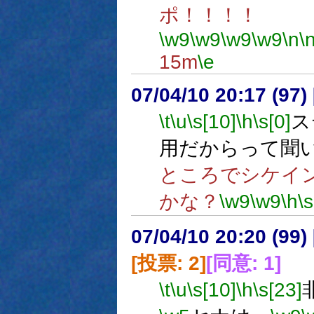
ポ！！！！
\w9
\w9
\w9
\w9
\n
\
15m
\e
07/04/10 20:17 (
\t
\u
\s[10]
\h
\s[0]
ス
用だからって聞
ところでシケイ
かな？
\w9
\w9
\h
\s
07/04/10 20:20 (
[投票: 2]
[同意: 1]
\t
\u
\s[10]
\h
\s[23]