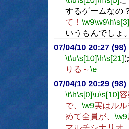
\t
\u
\s[10]
\h
\s[5]
こ
するゲームなの
て！
\w9
\w9
\h
\s[3
いうもんでしょ
07/04/10 20:27 (
\t
\u
\s[10]
\h
\s[21]
りる～
\e
07/04/10 20:29 (
\t
\h
\s[0]
\u
\s[10]
容
で、
\w9
実はルル
めて全員が、
\w9
マルチシナリオ