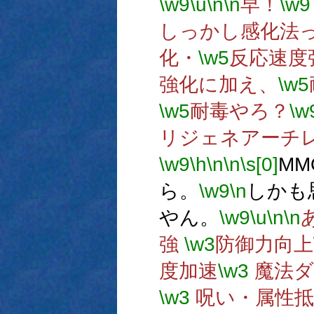
\w9
\u
\n
\n
早！
\w9
しっかし感化法
化・
\w5
反応速度
強化に加え、
\w5
\w5
耐毒やろ？
\w
リジェネアーチ
\w9
\h
\n
\n
\s[0]
M
ら。
\w9
\n
しかも
やん。
\w9
\u
\n
\n
強
\w3
防御力向上
度加速
\w3
魔法ダ
\w3
呪い・属性抵