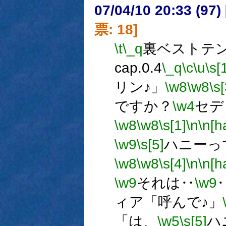
07/04/10 20:33 (
票: 18]
\t
\_q
裏ベストテン 
cap.0.4
\_q
\c
\u
\s[
リン♪」
\w8
\w8
\s[
ですか？
\w4
セデ
\w8
\w8
\s[1]
\n
\n[ha
\w9
\s[5]
ハニーっ
\w8
\w8
\s[4]
\n
\n[ha
\w9
それは‥
\w9
ィア「呼んで♪」
「は、
\w5
\s[5]
ハ