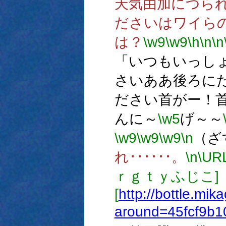
天気由加につら
ださいはワイら
は？
\w9
\w9
\h
\n
\n
「いつもいっし
さいああ後ろに
ださい首がー！
んに～
\w5
げ～～
\w9
\w9
\w9
\n
（ざ
れ･･････。
\n
\U
ｒｇｔｙふじこ]
[
http://bottle.mik
around=45fcf9b