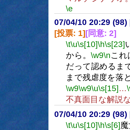
\e
07/04/10 20:29 (
[投票: 1]
[同意: 2]
\t
\u
\s[10]
\h
\s[23]
から。
\w9
\n
これ
だって認めるま
まで残虐度を落
\w9
\w9
\u
\s[15]
…
不真面目な解説
07/04/10 20:29 (98
\t
\u
\s[10]
\h
\s[6]
魔