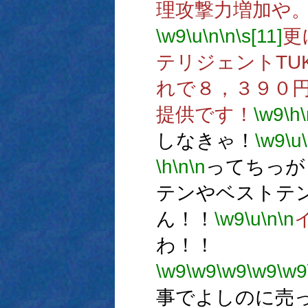
理攻撃力増加や
\w9
\u
\n
\n
\s[11]
更
テリジェントTU
れで８，３９０
提供です！
\w9
\h
しなきゃ！
\w9
\u
\h
\n
\n
ってちっが
テンやベストテ
ん！！
\w9
\u
\n
\n
わ！！
\w9
\w9
\w9
\w9
\w9
事でよしのに売