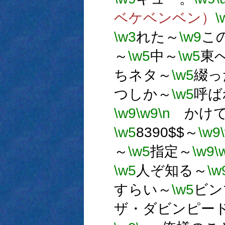
ベケベンベン）
\
\w3
れた～
\w9
こ
～
\w5
中～
\w5
東
ちネタ～
\w5
綴っ
つしか～
\w5
呼ば
\w9
\w9
\n
かけて
\w5
8390$$～
\w9
～
\w5
指定～
\w9
\
\w5
人ぞ知る～
\w
すらい～
\w5
ビン
ザ・ダビンピー