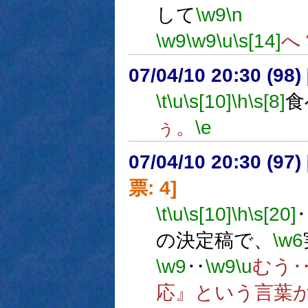
して
\w9
\n
直
\w9
\w9
\u
\s[14]
へ
07/04/10 20:30 (
\t
\u
\s[10]
\h
\s[8]
食
ぅ。
\e
07/04/10 20:30 (
票: 4]
\t
\u
\s[10]
\h
\s[20]
の決定稿で、
\w6
\w9
‥
\w9
\u
むう
応』という言葉