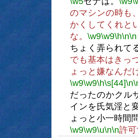
\w5
セナは。
\w9
\
のマシンの時も
かくしてくれと
な。
\w9
\w9
\h
\n
\n
ちょく弄られて
でも基本はきっ
ょっと嫌なんだ
\w9
\w9
\h
\s[44]
\n
\
だったのかクル
インを氏気淫と変
ょっと小一時間
\w9
\w9
\u
\n
\n
許可