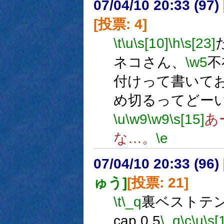
07/04/10 20:33 (
[投票: 4]
\t
\u
\s[10]
\h
\s[23]
ネコさん、
\w5
不
付けって書いて
め切るってどー
\u
\w9
\w9
\s[15]
あ
な…。
\e
07/04/10 20:33 (
ゅう]
[投票: 21]
\t
\_q
裏ベストテン 
cap.0.5
\_q
\c
\u
\s[