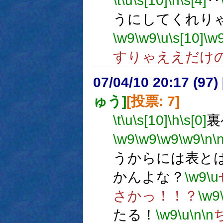
\t
\u
\s[10]
\h
\s[4]
‥
うにしてくれり
\w9
\w9
\u
\s[10]
\w
すりゃええだけ
07/04/10 20:17 (
ゅう]
[投票: 7]
\t
\u
\s[10]
\h
\s[0]
裏
\w9
\w9
\w9
\w9
\n
\
うからには表と
かんよな？
\w9
\u
さかっ！！？
\w9
たる！
\w9
\u
\n
\n