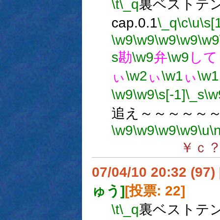
\t
\_q
裏ベストテン 
cap.0.1
\_q
\c
\u
\s[
\w9
\w9
\w9
\w9
\w9
s
勘
\w9
弁
\w9
して
ぃ
\w2
ぃ
\w1
ぃ
\w1
\w9
\w9
\s[-1]
\_s
\w
追え～～～～～
\w9
\w9
\w9
\w9
\u
\
￥ｃ
07/04/10 20:32 (
ゅう]
[投票: 22]
\t
\_q
裏ベストテン 