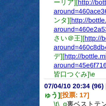
ーリア][
http://bo
around=460ace3
ンタ][
http://bottl
around=460e2a5
さい＠王][
http://
around=460c8db
デ][
http://bottle.
around=45e6f71
皆口つぐみ]
\e
07/04/10 20:34 (
ゅう]
[投票: 17]
\t
\_q
裏ベストテン 