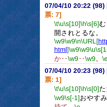
07/04/10 20:22 (98
票: 7]
\t
\u
\s[10]
\h
\s[6]
む
開されとるな。
\w9
\w9
\n
\URL[
ht
html
]
\w9
\w9
\u
\s[1
か‥
\w9
‥
\w9
。
\
07/04/10 20:23 (
票: 1]
\t
\u
\s[10]
\h
\s[0]
た
\w9
\s[-1]
おやす
待て。
\e