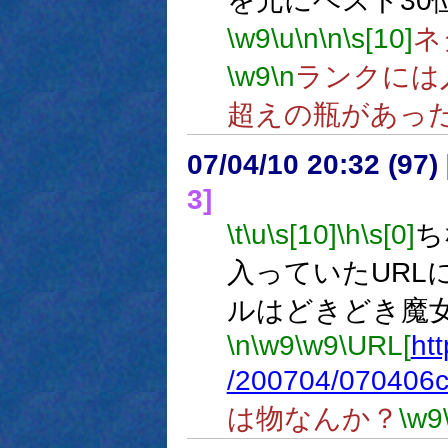
を元にベスト30
\w9
\u
\n
\n
\s[10]
ネ
\w9
\n
ランクには
超えの瓶があっ
07/04/10 20:32 (
3]
\t
\u
\s[10]
\h
\s[0]
ち
入っていたURL
ルはどきどき魔
\n
\w9
\w9
\URL[
ht
/200704/070406c
は物なんか？
\w9