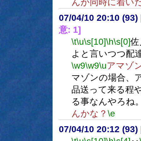
んが同時に着い
07/04/10 20:10 (93
意: 1]
\t
\u
\s[10]
\h
\s[0]
佐
よと言いつつ配
\w9
\w9
\u
アマゾ
マゾンの場合、
品送って来る程
る事なんやろね
んかな？
\e
07/04/10 20:12 (