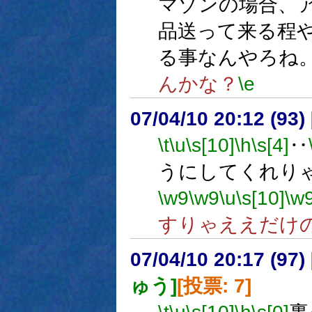
マゾンの場合、
品送って来る程
る事なんやろね
んかな？
\e
07/04/10 20:12 (
\t
\u
\s[10]
\h
\s[4]
‥
うにしてくれり
\w9
\w9
\u
\s[10]
\w
すりゃええだけ
07/04/10 20:17 (
ゅう]
[投票: 7]