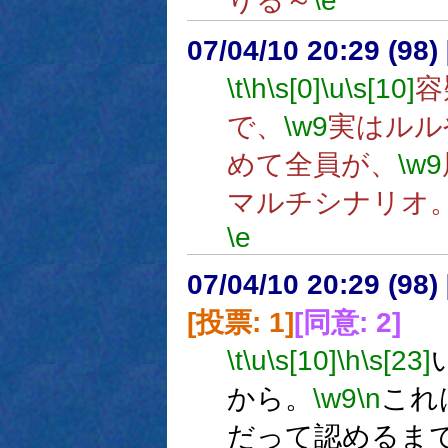
りる～
\e
07/04/10 20:29 (
\t
\h
\s[0]
\u
\s[10]
容
で、
\w9
実はルル
めて全員が、
\w9
マルチシナリオ
\e
07/04/10 20:29 (
[投票: 1]
[同意: 2]
\t
\u
\s[10]
\h
\s[23]
から。
\w9
\n
これ
だって認めるま