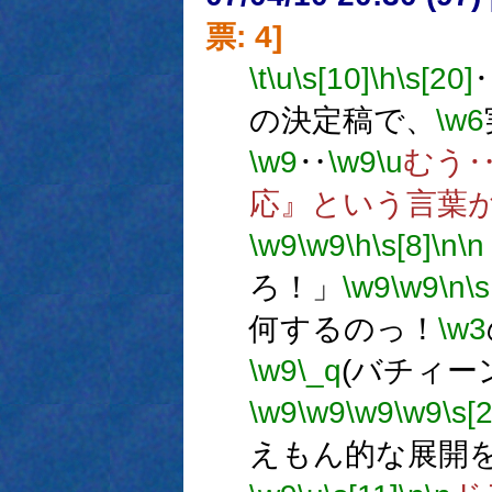
票: 4]
\t
\u
\s[10]
\h
\s[20]
の決定稿で、
\w6
\w9
‥
\w9
\u
むう
応』という言葉
\w9
\w9
\h
\s[8]
\n
\n
ろ！」
\w9
\w9
\n
\s
何するのっ！
\w3
\w9
\_q
(バチィー
\w9
\w9
\w9
\w9
\s[
えもん的な展開