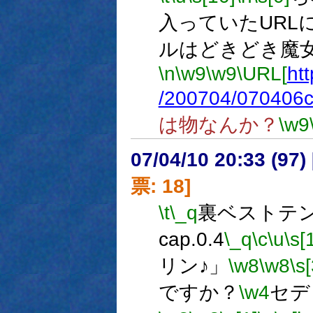
入っていたURL
ルはどきどき魔
\n
\w9
\w9
\URL[
ht
/200704/070406c
は物なんか？
\w9
07/04/10 20:33 (
票: 18]
\t
\_q
裏ベストテン 
cap.0.4
\_q
\c
\u
\s[
リン♪」
\w8
\w8
\s[
ですか？
\w4
セデ