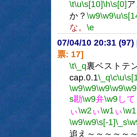
\t
\u
\s[10]
\h
\s[0]
ア
か？
\w9
\w9
\u
\s[1
な。
\e
07/04/10 20:31 (
票: 17]
\t
\_q
裏ベストテン 
cap.0.1
\_q
\c
\u
\s[
\w9
\w9
\w9
\w9
\w9
s
勘
\w9
弁
\w9
して
ぃ
\w2
ぃ
\w1
ぃ
\w1
\w9
\w9
\s[-1]
\_s
\w
追え～～～～～