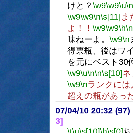
けと？
\w9
\w9
\u
\
\w9
\w9
\n
\s[11]
ま
よ！！
\w9
\w9
\h
\n
味ねーよ。
\w9
\n
得票瓶、後はワ
を元にベスト30
\w9
\u
\n
\n
\s[10]
ネ
\w9
\n
ランクには
超えの瓶があっ
07/04/10 20:32 (
3]
\t
\u
\s[10]
\h
\s[0]
ち