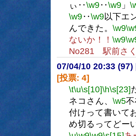
ぃ‥
\w9
‥
\w9
」
\
\w9
‥
\w9
以下エ
んできた。
\w9
\w
ないか！！
\w9
\w
No281 駅前さ
07/04/10 20:33 (
[投票: 4]
\t
\u
\s[10]
\h
\s[23]
ネコさん、
\w5
不
付けって書いて
め切るってどー
\u
\w9
\w9
\s[15]
あ