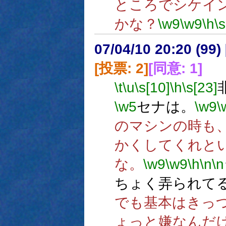
ところでシケイ
かな？
\w9
\w9
\h
\s
07/04/10 20:20 (
[投票: 2]
[同意: 1]
\t
\u
\s[10]
\h
\s[23]
\w5
セナは。
\w9
\
のマシンの時も
かくしてくれと
な。
\w9
\w9
\h
\n
\n
ちょく弄られて
でも基本はきっ
ょっと嫌なんだ