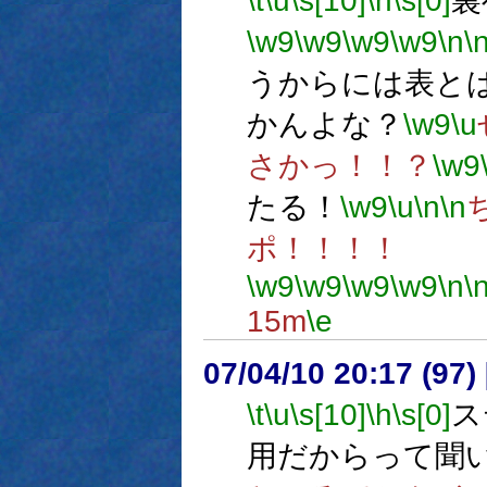
\t
\u
\s[10]
\h
\s[0]
裏
\w9
\w9
\w9
\w9
\n
\
うからには表と
かんよな？
\w9
\u
さかっ！！？
\w9
たる！
\w9
\u
\n
\n
ポ！！！！
\w9
\w9
\w9
\w9
\n
\
15m
\e
07/04/10 20:17 (
\t
\u
\s[10]
\h
\s[0]
ス
用だからって聞