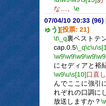
な…。
\e
07/04/10 20:33 (
ゅう]
[投票: 21]
\t
\_q
裏ベストテン 
cap.0.5
\_q
\c
\u
\s[
\w9
\w9
\w9
\w9
\w9
にセディアと裕
\w9
\u
\s[10]
口直し
んでここに強引
れぞれの口調に
放送しますか？
\