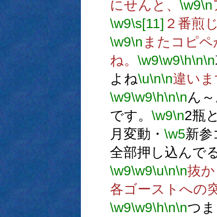
にせんと、
\w9
\n
\w9
\s[11]
２番煎
\w9
\n
またコピペ
ね。
\w9
\w9
\h
\n
\n
よね
\u
\n
\n
違いま
\w9
\w9
\h
\n
\n
ん～
です。
\w9
\n
2瓶
月変動・
\w5
新参
全部押し込んで
\w9
\w9
\u
\n
\n
抜か
各ゴーストへの
\w9
\w9
\h
\n
\n
つま