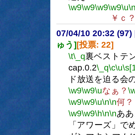
\w9
\w9
\w9
\w9
\u
\
￥ｃ
07/04/10 20:32 (
ゅう]
[投票: 22]
\t
\_q
裏ベストテン 
cap.0.2
\_q
\c
\u
\s[
ド放送を迫る会
\w9
\w9
\u
なぁ？
\
\w9
\w9
\u
\n
\n
何？
\w9
\w9
\h
\n
\n
ああ
「アワーズ」で