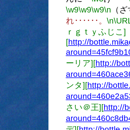
\w9
\w9
\w9
\n
（ざ
れ･･････。
\n
\U
ｒｇｔｙふじこ]
[
http://bottle.mik
around=45fcf9b
ーリア][
http://bo
around=460ace3
ンタ][
http://bottl
around=460e2a5
さい＠王][
http://
around=460c8db
デ][
http://bottle.