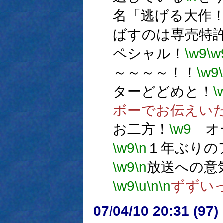
名「逃げる大作
ばすのは専売特
ペシャル！
\w9
\w
～～～～！！
\w9
ターどどめと！
\
ボーでお伝えい
お二方！
\w9
オー
\w9
\n
１年ぶりの
\w9
\n
放送への意
\w9
\u
\n
\n
ずずい
07/04/10 20:31 (97