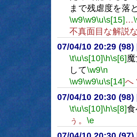
まで残虐度を落
\w9
\w9
\u
\s[15]
…
不真面目な解説
07/04/10 20:29 (98
\t
\u
\s[10]
\h
\s[6]
魔
して
\w9
\n
直
\w9
\w9
\u
\s[14]
へ
07/04/10 20:30 (
\t
\u
\s[10]
\h
\s[8]
食
ぅ。
\e
07/04/10 20:30 (