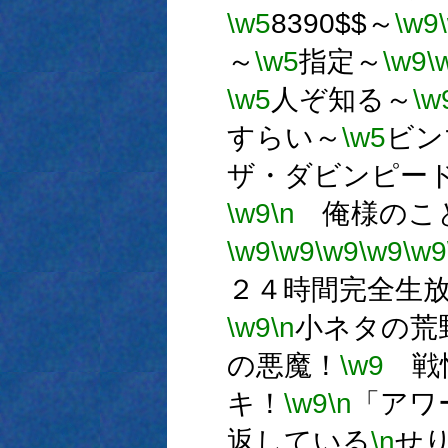
\w5
8390$$～
\w9
～
\w5
指定～
\w9
\
\w5
人ぞ知る～
\w
すらい～
\w5
ビン
ザ・ダビンピー
\w9
\n
俺様のこ
\w9
\w9
\w9
\w9
\w9
２４時間完全生
\w9
\n
小ネタの荒
の悪魔！
\w9
戦慄
キ！
\w9
\n
「アワ
返している
\n
せ