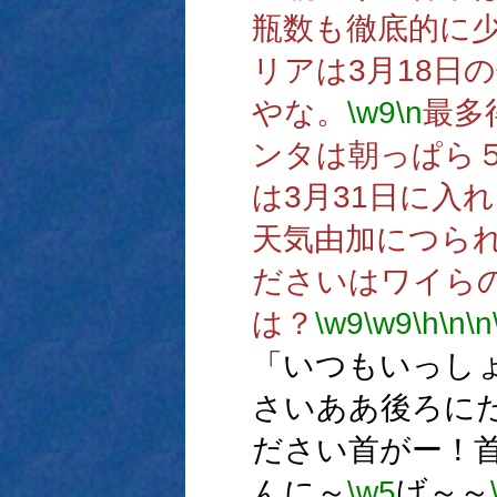
瓶数も徹底的に
リアは3月18日
やな。
\w9
\n
最多
ンタは朝っぱら
は3月31日に入
天気由加につら
ださいはワイら
は？
\w9
\w9
\h
\n
\n
「いつもいっし
さいああ後ろに
ださい首がー！
んに～
\w5
げ～～