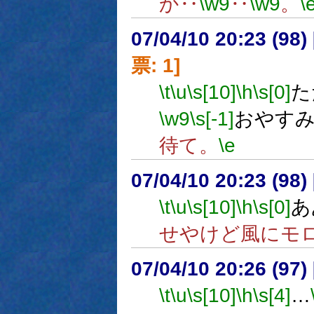
か‥
\w9
‥
\w9
。
\
07/04/10 20:23 (
票: 1]
\t
\u
\s[10]
\h
\s[0]
た
\w9
\s[-1]
おやす
待て。
\e
07/04/10 20:23 (
\t
\u
\s[10]
\h
\s[0]
あ
せやけど風にモ
07/04/10 20:26 (
\t
\u
\s[10]
\h
\s[4]
…