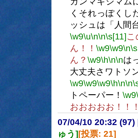
ガンマキシマム
くそれっぽくし
ッシュは「人間
\w9
\u
\n
\n
\s[11]
こ
ん！！
\w9
\w9
\n
\s
ん？
\w9
\h
\n
\n
は
大丈夫さワトソ
\w9
\w9
\w9
\h
\n
\n
\
トペーパー！
\w9
おおおおお！！
07/04/10 20:32 (
ゅう]
[投票: 21]