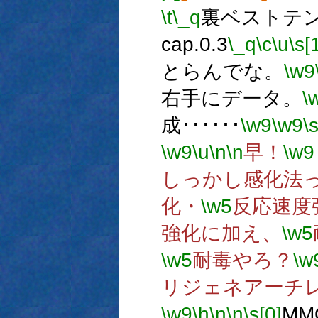
\t
\_q
裏ベストテン 
cap.0.3
\_q
\c
\u
\s[
とらんでな。
\w9
右手にデータ。
\
成･･････
\w9
\w9
\
\w9
\u
\n
\n
早！
\w9
しっかし感化法
化・
\w5
反応速度
強化に加え、
\w5
\w5
耐毒やろ？
\w
リジェネアーチ
\w9
\h
\n
\n
\s[0]
M