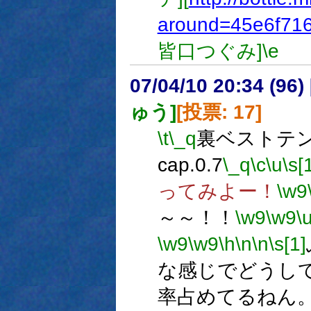
around=45e6f71
皆口つぐみ]
\e
07/04/10 20:34 (
ゅう]
[投票: 17]
\t
\_q
裏ベストテン 
cap.0.7
\_q
\c
\u
\s[
ってみよー！
\w9
～～！！
\w9
\w9
\
\w9
\w9
\h
\n
\n
\s[1]
な感じでどうし
率占めてるねん