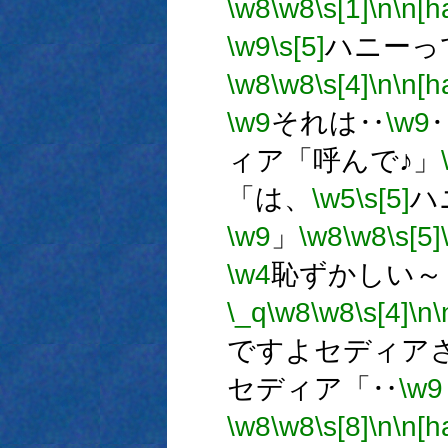
\w8
\w8
\s[1]
\n
\n[ha
\w9
\s[5]
ハニーっ
\w8
\w8
\s[4]
\n
\n[ha
\w9
それは‥
\w9
ィア「呼んで♪」
「は、
\w5
\s[5]
ハ
\w9
」
\w8
\w8
\s[5]
\w4
恥ずかしい～
\_q
\w8
\w8
\s[4]
\n
\
ですよセディア
セディア「‥
\w9
\w8
\w8
\s[8]
\n
\n[ha