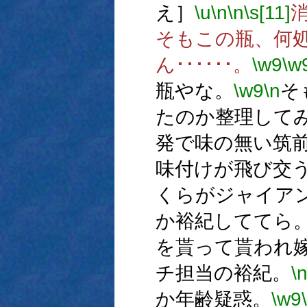
え］
\u
\n
\n
\s[11]
そもこの瓶、何
ん･･････。
\w9
\w
瓶やな。
\w9
\n
そ
たのか整理して
発で味の無い筑
味付けが飛び交
くらがジャイア
か裕紀しててら
を貰って貰われ
チ担当の裕紀。
\
か年齢疑惑。
\w9