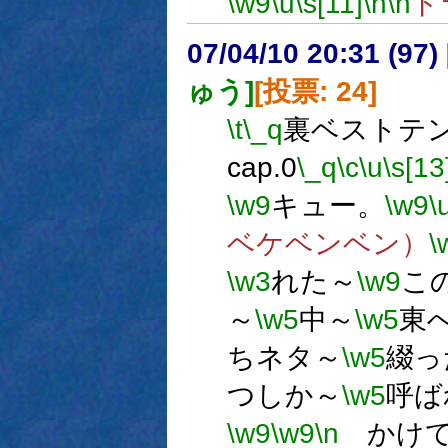
\w9
\u
\s[11]
\n
\n
ド
07/04/10 20:31 (
ゅう]
[投票: 24]
\t
\_q
裏ベストテン 
cap.0
\_q
\c
\u
\s[13
\w9
キュー。
\w9
\
ベケベンベン）
\
\w3
れた～
\w9
こ
～
\w5
中～
\w5
東
ちネタ～
\w5
綴っ
つしか～
\w5
呼ば
\w9
\w9
\n
かけて