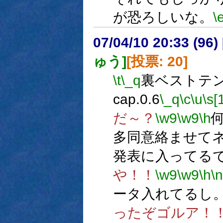
が恐ろしいな。
\
07/04/10 20:33 (
ゅう]
[投票: 20]
\t
\_q
裏ベストテン 
cap.0.6
\_q
\c
\u
\s[
だ～？
\w9
\w9
\h
多同意絡ませて
発表に入ってる
や！！
\w9
\w9
\h
\n
ータ入れてるし
ったぞゴルア！