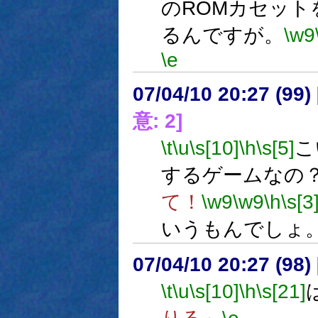
のROMカセッ
るんですが。
\w9
\e
07/04/10 20:27 (
意: 2]
\t
\u
\s[10]
\h
\s[5]
こ
するゲームなの
て！
\w9
\w9
\h
\s[3
いうもんでしょ
07/04/10 20:27 (
\t
\u
\s[10]
\h
\s[21]