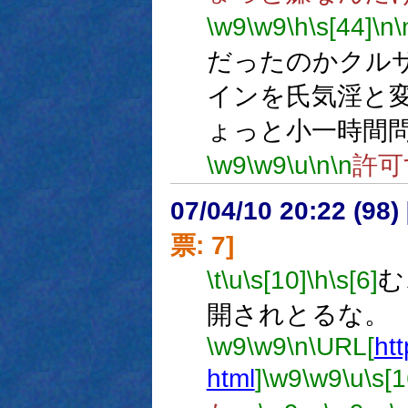
\w9
\w9
\h
\s[44]
\n
\
だったのかクル
インを氏気淫と変
ょっと小一時間
\w9
\w9
\u
\n
\n
許可
07/04/10 20:22 (98
票: 7]
\t
\u
\s[10]
\h
\s[6]
む
開されとるな。
\w9
\w9
\n
\URL[
ht
html
]
\w9
\w9
\u
\s[1