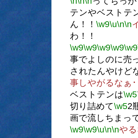
\h
\n
\n
ってちっが
テンやベストテ
ん！！
\w9
\u
\n
\n
わ！！
\w9
\w9
\w9
\w9
\w9
事でよしのに売
されたんやけど
事しやがるなぁ･･
ベストテンは
\w5
切り詰めて
\w5
2
画で流しちまっ
\w9
\w9
\u
\n
\n
やる