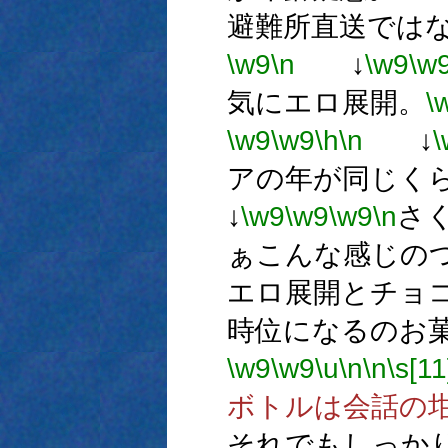
避難所直送では
\w9
\n
↓
\w9
\w
気にエロ展開。
\
\w9
\w9
\h
\n
↓
\
アの年が同じく
↓
\w9
\w9
\w9
\n
さ
ぁこんな感じの
エロ展開とチョコ
時位になるのお
\w9
\w9
\u
\n
\n
\s[11
ボトルは会話の坩堝
それでもしっか