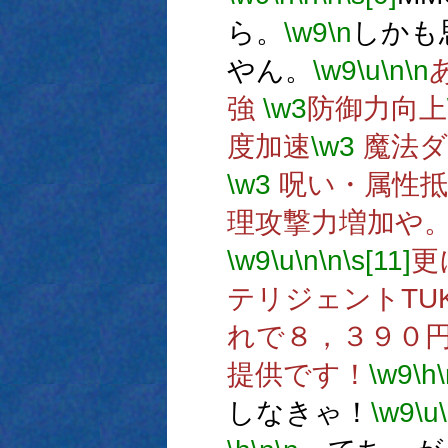
ら。
\w9
\n
しかも
やん。
\w9
\u
\n
\n
強
\w3
防御力向上
度加速
\w3
魔法ダ
\w3
呪い・属性抵
理攻撃力増加や
\w9
\u
\n
\n
\s[11]
更
テリジェントTU
れで８，３９０
提供です！
\w9
\h
しなきゃ！
\w9
\u