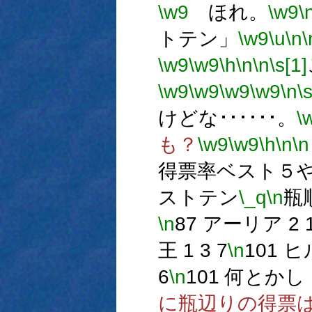
\w9
ほれ。
\w9
\
トテン」
\w9
\u
\n
\
\w9
\w9
\h
\n
\n
\s[1]
\w9
\w9
\w9
\w9
\n
\
けどな･･････。
\
も？
\w9
\w9
\h
\n
\n
得票率ベスト５
ストテン
\_q
\n
瓶順
\n
87 アーリア 2 1
王 1 3 7
\n
101 ヒ
6
\n
101 何とかし 1
に瓶辺りの得票は高