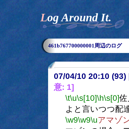
Log Around It.
461b767700000001周辺のログ
07/04/10 20:10 (93
意: 1]
\t
\u
\s[10]
\h
\s[0]
佐
よと言いつつ配
\w9
\w9
\u
アマゾ