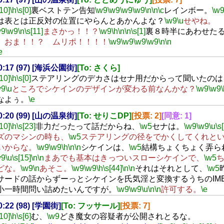
[10]
\h
\s[0]
裏ベストテン告知
\w9
\w9
\w9
\w9
\n
\n
\c
レインボー。
\w
は表とは正反対の位置にやらんとあかんよな？
\w9
\u
せやね。
w9
\w9
\n
\s[11]
まさかっ！！？
\w9
\h
\n
\n
\s[1]
裏８時半にあわせた
 おま！！？ ムリポ！！！！
\w9
\w9
\w9
\w9
\n
\n
T
e
20:17 (97) [海浜公園街]
[To: さくら]
[10]
\h
\s[0]
ステアリングのデカさはセナ用だからって聞いたのは
w9
\u
ところでシケインのデザインが変わる前なんかな？
\w9
\w9
なよぅ。
\e
20:20 (99) [山の温泉街]
[To: せりこDP]
[投票: 2]
[同意: 1]
[10]
\h
\s[23]
非力だったって話だからね、
\w5
セナは。
\w9
\w9
\u
\s
ズのマシンの時も、
\w5
ステアリングの径をでかくしてくれと
いからな。
\w9
\w9
\h
\n
\n
シケインは、
\w5
結構ちょくちょく弄ら
w9
\u
\s[15]
\n
\n
まあでも基本はきっついスローシケインで、
\w5
どな。
\w9
\n
あそこ。
\w9
\w9
\h
\s[44]
\n
\n
それはそれとして、
\w5
サードの話からずーっとシケインを氏気淫と変換するうちのIM
小一時間問い詰めたいんですが。
\w9
\w9
\u
\n
\n
許可する。
\e
20:22 (98) [学園街]
[To: フッサール]
[投票: 7]
[10]
\h
\s[6]
む、
\w9
どき魔女の容疑者が公開されとるな。