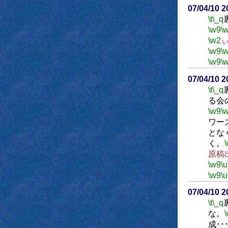
07/04/10 
\t
\_q
\w9
\
\w2
\w9
\
\w9
\
07/04/10 
\t
\_q
る会
\w9
\
ワー
とな
く。
原稿
\w9
\u
\w9
\u
07/04/10 
\t
\_q
な。
成･･･