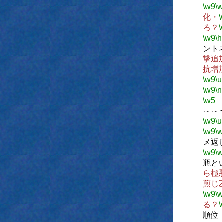
\w9
\
化・
ろ？
\w9
\h
ント
撃追
抗増
\w9
\u
\w9
\n
\w5
～～
\w9
\u
\w9
\
メ返
\w9
\
瓶と
ら極
煎じ
\w9
\
る？
順位