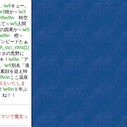
．
\w9
キュー。
w3
焼か～
\w3
w9
\w9
\n
時空
れて～
\w5
人間
の因果か～
\w5
\w9
\n
橙～
ンピードたぁ
9
\_s
\c
\_s
\h
\s[1]
ネタの荒野に
キ！
\w9
\n
「ア
、
\w9
別名「逃
の素顔を追え特
w9
\n
\n
ここ温泉
伝えいたしま
！
\w9
\n
１年ぶ
ね！！
はマジで魔女っ