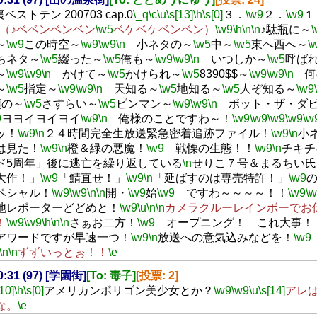
裏ベストテン 200703 cap.0
\_q
\c
\u
\s[13]
\h
\s[0]
３．
\w9
２．
\w9
１
（♪ベベンベンベン
\w5
ベケベケベンベン）
\w9
\h
\n
\n
♪駄瓶に～
\
～
\w9
この時空～
\w9
\w9
\n
小ネタの～
\w5
中～
\w5
東へ西へ～
\
ちネタ～
\w5
綴った～
\w5
俺も～
\w9
\w9
\n
いつしか～
\w5
呼ば
～
\w9
\w9
\n
かけて～
\w5
かけられ～
\w5
8390$$～
\w9
\w9
\n
何
～
\w5
指定～
\w9
\w9
\n
天知る～
\w5
地知る～
\w5
人ぞ知る～
\w9
頭の～
\w5
さすらい～
\w5
ビンマン～
\w9
\w9
\n
ボット・ザ・ダビ
9
ヨヨイヨイヨイ
\w9
\n
俺様のことですわ～！
\w9
\w9
\w9
\w9
\w
ッ！
\w9
\n
２４時間完全生放送緊急密着追跡ファイル！
\w9
\n
小
は見た！
\w9
\n
橙＆緑の悪魔！
\w9
戦慄の生態！！
\w9
\n
チキチ
ド5周年」後に逃亡を繰り返している
\n
せりこ７号＆まるちい氏
大作！」
\w9
「鯖直せ！」
\w9
\n
「延ばすのは専売特許！」
\w9
ペシャル！
\w9
\w9
\n
\n
開・
\w9
始
\w9
ですわ～～～～！！
\w9
\
地レポーターどどめと！
\w9
\u
\n
\n
カメラクルーレインボーでお
！
\w9
\w9
\h
\n
\n
さぁお二方！
\w9
オープニング！ これ大事！
アワードですが早速一つ！
\w9
\n
放送への意気込みなどを！
\w9
\n
\n
ずずいっとぉ！！
\e
20:31 (97) [学園街]
[To: 毒子]
[投票: 2]
[10]
\h
\s[0]
アメリカンポリゴン美少女とか？
\w9
\w9
\u
\s[14]
アレ
な。
\e