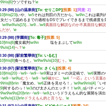
w9
\h
\s[6]
ウソですね？
\e
20:29 (98) [山の温泉街]
[To: せりこDP]
[投票: 1]
[同意: 2]
[10]
\h
\s[23]
いや、
\w5
それは刑罰の方だから。
\w9
\n
これは裁判
魔女だって認めるまでの過程をDSでプレイできるまで残虐度を
。
\w9
\w9
\u
\s[15]
…
\w9
…
\w9
真面目な解説なのか不真面目な解説
んだが。
\e
20:29 (98) [学園街]
[To: 毒子]
[投票: 5]
[10]
\h
\s[6]
魔女裁判
\w9
\n
塩をまぶして
\w9
\n
直火
w9
\u
\s[14]
へ？
\e
20:30 (98) [駅前繁華街]
[To: いるむ]
[10]
\h
\s[8]
食べると。
\w9
\w9
\u
\s[10]
むぅ。
\e
20:30 (97) [駅前繁華街]
[To: さくら]
[投票: 4]
[10]
\h
\s[20]
‥
\w9
‥
\w9
‥
\w9
実はダミーの決定稿で、
\w6
実際の
‥
\w9
‥
\w9
\u
むう‥
\w9
‥
\w9
確かに、
\w4
『一応』という言葉
w9
\h
\s[8]
\n
\n
「魔女め、
\w6
正体を見せろ！」
\w9
\w9
\n
\s[4]
「い
[9]
何するのっ！
\w3
のび太さんのエッチ！！
\w9
\_q
(バチィーン
w9
\w9
\w9
\s[20]
\n
\n
‥
\w9
‥
\w9
というドラえもん的な展開を演出
‥
\w9
\u
\s[11]
\n
\n
ドラえもん的と言うな。
\e
20:31 (97) [山の温泉街]
[To: どどめうにゅう]
[投票: 24]