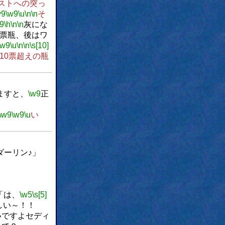
ストへの突っ
w9
\w9
\u
\n
\n
そ
9
\h
\n
\n
灰にな
票瓶、後はワ
\w9
\u
\n
\n
\s[10]
10票超えの瓶
ますと、
\w9
正
\w9
\w9
\u
い
ダーリン♪」
」
「は、
\w5
\s[5]
しい～！！
いですよセディ