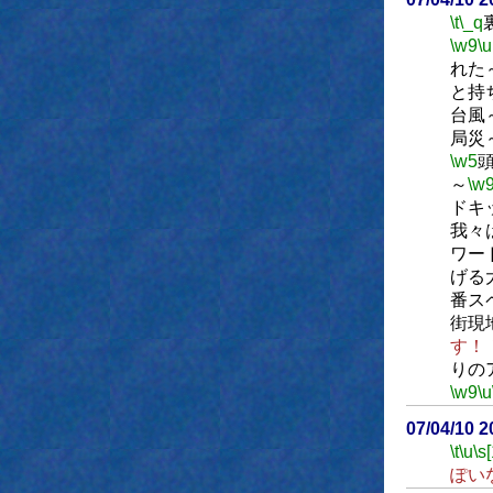
\t
\_q
\w9
\u
れた
と持
台風
局災
\w5
～
\w
ドキ
我々
ワー
げる
番ス
街現
す！
りの
\w9
\u
07/04/10 
\t
\u
\s
ぽい