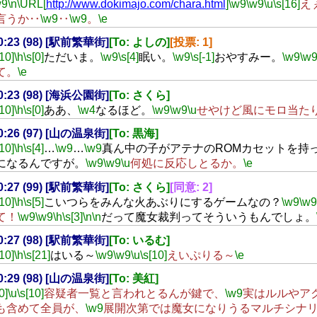
w9
\n
\URL[
http://www.dokimajo.com/chara.html
]
\w9
\w9
\u
\s[16]
え
言うか‥
\w9
‥
\w9
。
\e
20:23 (98) [駅前繁華街]
[To: よしの]
[投票: 1]
[10]
\h
\s[0]
ただいま。
\w9
\s[4]
眠い。
\w9
\s[-1]
おやすみー。
\w9
\w
て。
\e
20:23 (98) [海浜公園街]
[To: さくら]
[10]
\h
\s[0]
ああ、
\w4
なるほど。
\w9
\w9
\u
せやけど風にモロ当た
20:26 (97) [山の温泉街]
[To: 黒海]
[10]
\h
\s[4]
…
\w9
…
\w9
真ん中の子がアテナのROMカセットを持
になるんですが。
\w9
\w9
\u
何処に反応しとるか。
\e
20:27 (99) [駅前繁華街]
[To: さくら]
[同意: 2]
[10]
\h
\s[5]
こいつらをみんな火あぶりにするゲームなの？
\w9
\w9
て！
\w9
\w9
\h
\s[3]
\n
\n
だって魔女裁判ってそういうもんでしょ。
20:27 (98) [駅前繁華街]
[To: いるむ]
[10]
\h
\s[21]
はいる～
\w9
\w9
\u
\s[10]
えいぷりる～
\e
20:29 (98) [山の温泉街]
[To: 美紅]
0]
\u
\s[10]
容疑者一覧と言われとるんが鍵で、
\w9
実はルルやア
も含めて全員が、
\w9
展開次第では魔女になりうるマルチシナ