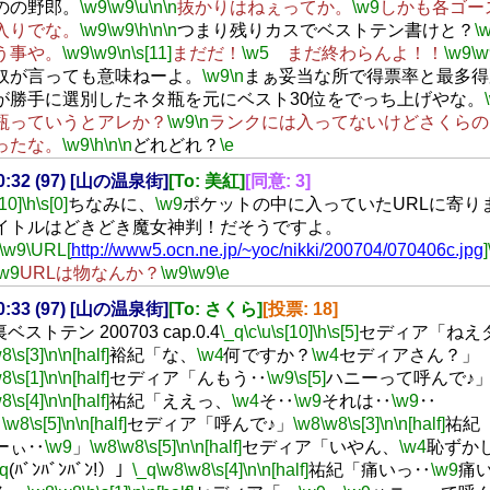
のの野郎。
\w9
\w9
\u
\n
\n
抜かりはねぇってか。
\w9
しかも各ゴー
入りでな。
\w9
\w9
\h
\n
\n
つまり残りカスでベストテン書けと？
\
う事や。
\w9
\w9
\n
\s[11]
まだだ！
\w5
まだ終わらんよ！！
\w9
\w
奴が言っても意味ねーよ。
\w9
\n
まぁ妥当な所で得票率と最多得
が勝手に選別したネタ瓶を元にベスト30位をでっち上げやな。
瓶っていうとアレか？
\w9
\n
ランクには入ってないけどさくらの
ったな。
\w9
\h
\n
\n
どれどれ？
\e
20:32 (97) [山の温泉街]
[To: 美紅]
[同意: 3]
[10]
\h
\s[0]
ちなみに、
\w9
ポケットの中に入っていたURLに寄り
イトルはどきどき魔女神判！だそうですよ。
\w9
\URL[
http://www5.ocn.ne.jp/~yoc/nikki/200704/070406c.jpg
]
\w9
URLは物なんか？
\w9
\w9
\e
20:33 (97) [山の温泉街]
[To: さくら]
[投票: 18]
裏ベストテン 200703 cap.0.4
\_q
\c
\u
\s[10]
\h
\s[5]
セディア「ねえ
w8
\s[3]
\n
\n[half]
裕紀「な、
\w4
何ですか？
\w4
セディアさん？」
w8
\s[1]
\n
\n[half]
セディア「んもう‥
\w9
\s[5]
ハニーって呼んで♪
w8
\s[4]
\n
\n[half]
祐紀「ええっ、
\w4
そ‥
\w9
それは‥
\w9
‥
」
\w8
\s[5]
\n
\n[half]
セディア「呼んで♪」
\w8
\w8
\s[3]
\n
\n[half]
祐紀
ーぃ‥
\w9
」
\w8
\w8
\s[5]
\n
\n[half]
セディア「いやん、
\w4
恥ずか
_q
(ﾊﾞﾝﾊﾞﾝﾊﾞﾝ!）」
\_q
\w8
\w8
\s[4]
\n
\n[half]
祐紀「痛いっ‥
\w9
痛