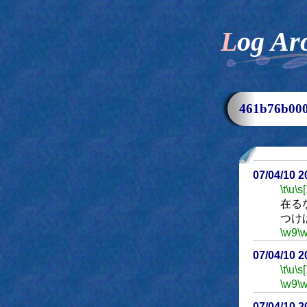
Log Ar
461b76b0
07/04/10 
\t
\u
\s
在る
つけ
\w9
\
07/04/10 
\t
\u
\s
\w9
\
07/04/10 