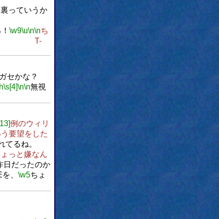
9
裏っていうか
る！
\w9
\u
\n
\n
ち
-
ガセかな？
\h
\s[4]
\n
\n
無視
[13]
例のウィリ
いう要望をした
れてるね。
ちょっと嫌なん
昨日だったのか
Eを、
\w5
ちょ