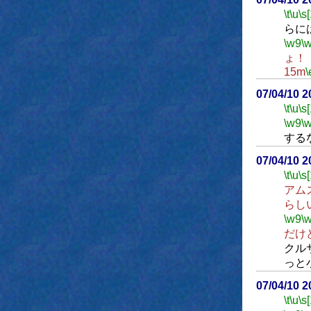
\t
\u
\s
らに
\w9
\
ょ！
15m
\
07/04/10 
\t
\u
\s
\w9
\
する
07/04/10 
\t
\u
\s
アム
らし
\w9
\
だけ
クル
っと
07/04/10 
\t
\u
\s