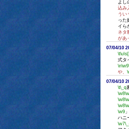
よし
込み
うい
った
イら
ネタ
があ
07/04/10 
\t
\u
\s
式タ
\n
\w9
や、
07/04/10 
\t
\_q
\w8
\
\w8
\
\w8
\
\w9
ハニ
\w7
\