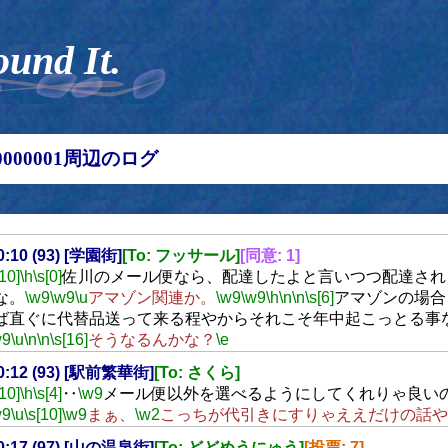
ound It.
00000001周辺のログ
20:10 (93) [学園街]
[To: フッサール]
[同意: 1]
[10]
\h
\s[0]
佐川のメール便なら、配達したよと言いつつ配達され
な。
\w9
\w9
\u
アマゾン関連か。
\w9
\w9
\h
\n
\n
\s[6]
アマゾンの場合
ば直ぐに代替品送って来る程やからそれこそ年中起こっとる事
w9
\u
\n
\n
\s[16]
そうなるんかな？
\e
20:12 (93) [駅前繁華街]
[To: さくら]
[10]
\h
\s[4]
‥
\w9
メール便以外を選べるようにしてくれりゃ良い
w9
\u
\s[10]
\w9
まぁ、
\w2
こっちが代引きにすりゃええだけの話や
20:17 (97) [山の温泉街]
[To: どどめうにゅう]
[投票: 7]