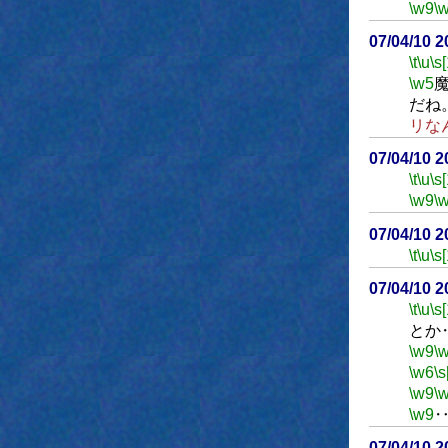
\w9
\
07/04/10 
\t
\u
\s
\w5
だね
リな
07/04/10 
\t
\u
\s
\w9
\
07/04/10 
\t
\u
\s
07/04/10 
\t
\u
\s
とか
\w9
\
\w6
\s
\w9
\
\w9
07/04/10 