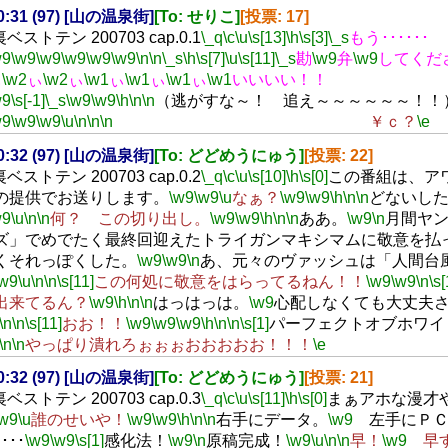
20:31 (97) [山の温泉街]
[To: せりこ]
[投票: 17]
裏ベストテン 200703 cap.0.1
\_q
\c
\u
\s[13]
\h
\s[3]
\_s
もう･･････
w9
\w9
\w9
\w9
\w9
\w9
\n
\n
\_s
\h
\s[7]
\u
\s[11]
\_s
勘
\w9
弁
\w9
してくだ
ぃ
\w2
ぃ
\w2
ぃ
\w1
ぃ
\w1
ぃ
\w1
ぃ
\w1
いいいい！！
w9
\s[-1]
\_s
\w9
\w9
\h
\n
\n
（逃がすな～！ 追え～～～～～～！！
w9
\w9
\w9
\u
\n
\n
\n
￥ｃ？
\e
20:32 (97) [山の温泉街]
[To: どどめうにゅう]
[投票: 22]
裏ベストテン 200703 cap.0.2
\_q
\c
\u
\s[10]
\h
\s[0]
この番組は、ア
の提供でお送りします。
\w9
\w9
\u
なぁ？
\w9
\w9
\h
\n
\n
どないし
w9
\u
\n
\n
何？ この切り出し。
\w9
\w9
\h
\n
\n
ああ。
\w9
\n
月間ヤ
ズ」でめでたく最終回迎えたトライガンマキシマムに敬意を払
くそれっぽくした。
\w9
\w9
\n
あ、元々のヴァッシュは「人間台
\w9
\u
\n
\n
\s[11]
この何処に敬意をはらってるねん！！
\w9
\w9
\n
\s[
出来てるん？
\w9
\h
\n
\n
はっはっは。
\w9
心配しなくても大丈夫
\n
\n
\s[11]
おお！！
\w9
\w9
\w9
\h
\n
\n
\s[1]
パーフェクトオブホワイ
\n
\n
やっぱり潰れろぉぉぉおおおおお！！！
\e
20:32 (97) [山の温泉街]
[To: どどめうにゅう]
[投票: 21]
裏ベストテン 200703 cap.0.3
\_q
\c
\u
\s[11]
\h
\s[0]
まぁアホな漫才
\w9
\u
誰のせいや！
\w9
\w9
\h
\n
\n
右手にデータ。
\w9
左手にＰＣ
･･･
\w9
\w9
\s[1]
感化法！
\w9
\n
原稿完成！
\w9
\u
\n
\n
早！
\w9
早す