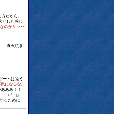
の方だから、
落とした感じ
なのかサッパ
焼き
ゲームは違う
が気になるな。
やあああ！！
！！）
\_q
」
するために‥