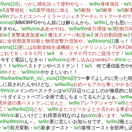
w9
\n
\s[10]
しっかし感化法って便利やな～。
\w9
\n
身体強化・
\w5
\w5
攻撃強化・
\w5
装甲強化に加え、
\w5
耐熱・
\w5
耐寒・
\w5
耐
\w9
\n
ブレエビエンヘイミラーリジェネアーチレストマーチやで
\n
\n
\s[0]
MMORPGやらん奴には解らんから。
\w9
\n
しかも思い
ネタやん。
\w9
\u
\n
\n
ああせやね。
\w9
\w9
\n
体力増強
\w3
防御力
加
\w3
攻撃速度加速
\w3
魔法ダメージ転送
\w3
体力自動回復
\w3
加に全状態異常回復と物理攻撃力増加や。
\w9
\h
\n
\n
\s[1]
長っ！
\n
\n
\s[11]
更には自動原稿生成機能とインテリジェントTUKKOM
これで８，３９０円！
\w9
８，３９０円でのご提供です！
\w
今すぐ電話しなきゃ！
\w9
\u
\n
\n
お申し込みはseriko7へ
\h
\n
\n
っ
う！！
\w9
\n
ベストテンやベストテン！！
\w5
何で通信販売や
\n
\n
イヒ。
\w9
\h
\n
\n
やかましいわ！！
w9
\w9
\w9
\w9
\w9
\_s
\c
\_s
\u
\s[10]
\h
\s[0]
つー事でよしのに売った
しに戻されたんやけどな。
\w9
\w9
\u
おめーもアホな事しやがるなぁ
w9
\h
\n
\n
メインのベストテンは
\w5
7日辺りによしのが徹底的に
いうダイエットペプシ企画で流しちまってるんだよなぁ。
\w9
\
悪外道の裏ベストテンにせんと、
\w9
\n
アレ？デジャヴ？
\w9
と
乙！
\w9
\w9
\s[10]
とか、
\w9
\n
またコピペかよとか言われる事必
w9
\h
\n
\n
哀しいけどこれ得票合戦なのよね
\u
\n
\n
違います。
\w9
\
\w9
\w9
\h
\n
\n
ん～。
\w9
\n
更に悲しいお知らせです。
\w9
\n
2瓶と
・
\w5
前月変動・
\w5
新参ゴースト・
\w5
復帰ゴースト全部押し