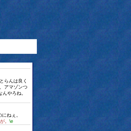
とらんは良く
、アマゾンつ
なんやろね。
のにねぇ。
が。
\e