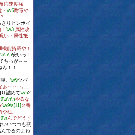
反応速度強
電・
\w5
耐毒や
？
っきりピンポイ
向上
\w3
属性攻
呪い・属性抵
！
I機能搭載や！
9
\h
\n
\n
安いっ！
てちっが～～
ねん！！
喧嘩、
\w9
ツバ
･･････。
切り詰めて
\w5
2
w9
\u
\n
\n
やるな
か
\w9
\s[11]
２番
須やね。
w9
\n
んでどうす
はいいつつも瓶
込んでるのよね