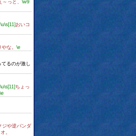
ぇ～っと、
\w9
9
\u
\s[11]
おいコ
りやな。
\e
ってるのが激し
\u
\s[11]
ちょっ
\e
クジや逆パンダ
リオ。