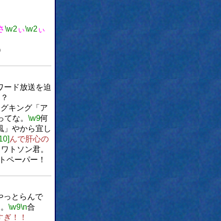
さ
\w2
ぃ
\w2
ぃ
）
ワード放送を迫
た？
ングキング「ア
ってな。
\w9
何
風」やから宜し
10]
んで肝心の
さワトソン君。
トペーパー！
やっとらんで
。
\w9
\n
合
ぎ！！