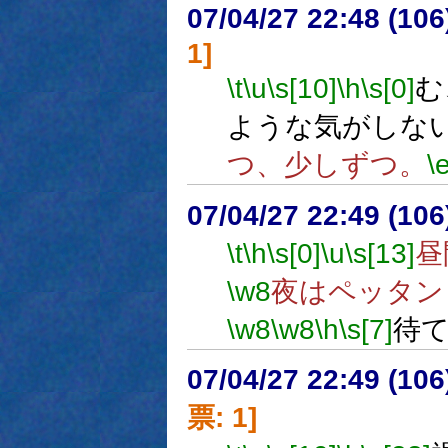
07/04/27 22:48 (
1]
\t
\u
\s[10]
\h
\s[0]
む
ような気がしな
つ、少しずつ。
\
07/04/27 22:49 (
\t
\h
\s[0]
\u
\s[13]
昼
\w8
夜はペッタン
\w8
\w8
\h
\s[7]
待
07/04/27 22:49 (
票: 1]