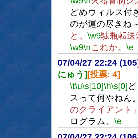
\w9
\n
火器管制シ
どめウィルス付
のが運の尽きね
と。
\w9
駄瓶転送
\w9
\n
これか。
\e
07/04/27 22:24 (
にゅう]
[投票: 4]
\t
\u
\s[10]
\h
\s[0]
ど
スって何やねん
のクライアント
ログラム。
\e
07/04/27 22:24 (