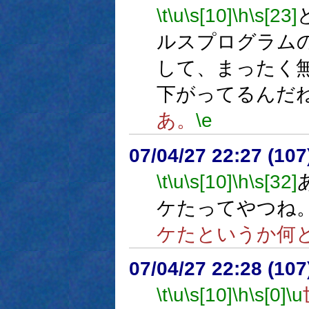
\t
\u
\s[10]
\h
\s[23]
ルスプログラム
して、まったく
下がってるんだ
あ。
\e
07/04/27 22:27 (
\t
\u
\s[10]
\h
\s[32]
ケたってやつね
ケたというか何
07/04/27 22:28 (
\t
\u
\s[10]
\h
\s[0]
\u