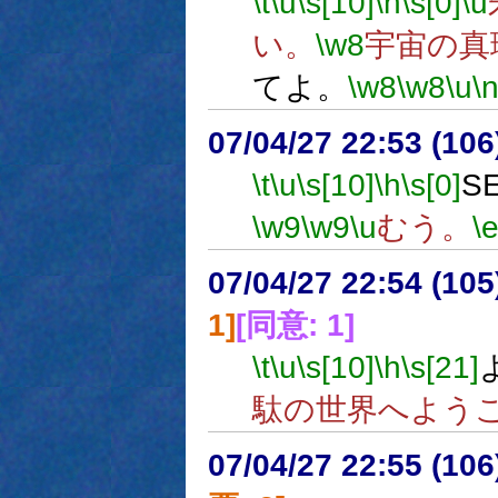
\t
\u
\s[10]
\h
\s[0]
\u
い。
\w8
宇宙の真
てよ。
\w8
\w8
\u
\
07/04/27 22:53 (
\t
\u
\s[10]
\h
\s[0]
S
\w9
\w9
\u
むう。
\
07/04/27 22:54 (
1]
[同意: 1]
\t
\u
\s[10]
\h
\s[21]
駄の世界へよう
07/04/27 22:55 (