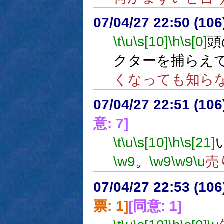
07/04/27 22:50 (
\t
\u
\s[10]
\h
\s[0]
頭
クターを捕らえ
くなっても知ら
07/04/27 22:51 (
意: 7]
\t
\u
\s[10]
\h
\s[21]
\w9
。
\w9
\w9
\u
売
07/04/27 22:53 (
票: 1]
[同意: 1]