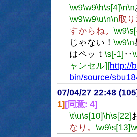
\w9
\w9
\h
\s[4]
\n
\n
\w9
\w9
\u
\n
\n
取り
すからね。
\w9
\s[
じゃない！
\w9
\n
はペッｔ
\s[-1]
‥
\
ャンセル][
http://
bin/source/sbu18
07/04/27 22:48 (10
1]
[同意: 4]
\t
\u
\s[10]
\h
\s[22]
なり。
\w9
\s[13]
\