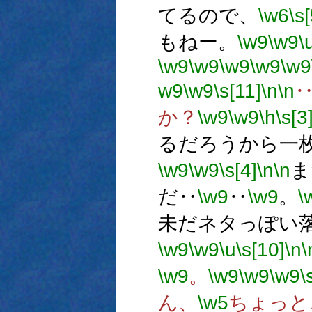
てるので、
\w6
\s[
もねー。
\w9
\w9
\
\w9
\w9
\w9
\w9
\w9
w9
\w9
\s[11]
\n
\n
か？
\w9
\w9
\h
\s[3
るだろうから一
\w9
\w9
\s[4]
\n
\n
ま
だ‥
\w9
‥
\w9
。
\
未だネタっぽい
\w9
\w9
\u
\s[10]
\n
\
\w9
。
\w9
\w9
\w9
\
ん、
\w5
ちょっと