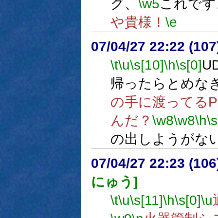
グ、
\w5
これです
や貴様！
\e
07/04/27 22:22 (
\t
\u
\s[10]
\h
\s[0]
U
帰ったらとめな
の手に渡ってる
んだ？
\w8
\w8
\h
\s
の出しようがな
07/04/27 22:23 (
にゅう]
\t
\u
\s[11]
\h
\s[0]
\u