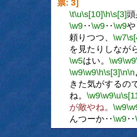
票: 3]
\t
\u
\s[10]
\h
\s[3]
頭
\w9
‥
\w9
‥
\w9
や
頼りつつ、
\w7
\s[
を見たりしなが
\w5
はい。
\w9
\w9
\w9
\w9
\h
\s[3]
\n
\n
きた気がするの
ね。
\w9
\w9
\u
\s[1
が敵やね。
\w9
\w
んつーか‥
\w9
‥