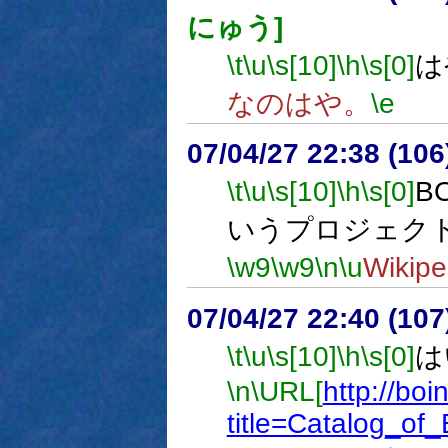
にゅう]
\t
\u
\s[10]
\h
\s[0]
は
なのはや。
\e
07/04/27 22:38 (
\t
\u
\s[10]
\h
\s[0]
B
いうプロジェク
\w9
\w9
\n
\u
Wiki
07/04/27 22:40 (
\t
\u
\s[10]
\h
\s[0]
は
\n
\URL[
http://boi
title=Catalog_o