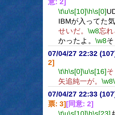
意: 2]
\t
\u
\s[10]
\h
\s[0]
U
IBMが入ってた
せいだ。
\w8
忘れ
かったよ。
\w8
そ
07/04/27 22:32 (
2]
\t
\h
\s[0]
\u
\s[16]
そ
矢追純一が。
\w8
07/04/27 22:33 (
票: 3]
[同意: 2]
\t
\u
\s[10]
\h
\s[23]