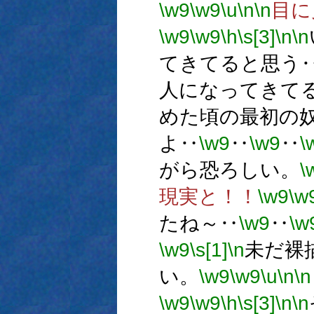
\w9
\w9
\u
\n
\n
目に
\w9
\w9
\h
\s[3]
\n
\n
てきてると思う
人になってきて
めた頃の最初の
よ‥
\w9
‥
\w9
‥
\
がら恐ろしい。
\
現実と！！
\w9
\w
たね～‥
\w9
‥
\w
\w9
\s[1]
\n
未だ裸
い。
\w9
\w9
\u
\n
\n
\w9
\w9
\h
\s[3]
\n
\n