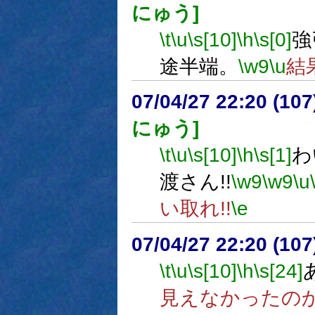
にゅう]
\t
\u
\s[10]
\h
\s[0]
強
途半端。
\w9
\u
結
07/04/27 22:20 (
にゅう]
\t
\u
\s[10]
\h
\s[1]
わ
渡さん!!
\w9
\w9
\u
い取れ!!
\e
07/04/27 22:20 (
\t
\u
\s[10]
\h
\s[24]
見えなかったの