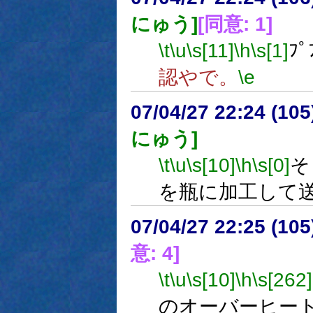
にゅう]
[同意: 1]
\t
\u
\s[11]
\h
\s[1]
ﾌﾟ
認やで。
\e
07/04/27 22:24 (
にゅう]
\t
\u
\s[10]
\h
\s[0]
そ
を瓶に加工して
07/04/27 22:25 (
意: 4]
\t
\u
\s[10]
\h
\s[262]
のオーバーヒー