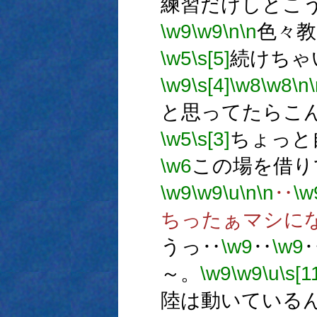
練習だけしとこ
\w9
\w9
\n
\n
色々
\w5
\s[5]
続けちゃ
\w9
\s[4]
\w8
\w8
\n
と思ってたらこ
\w5
\s[3]
ちょっと
\w6
この場を借り
\w9
\w9
\u
\n
\n
‥
\w
ちったぁマシに
うっ‥
\w9
‥
\w9
～。
\w9
\w9
\u
\s[1
陸は動いている