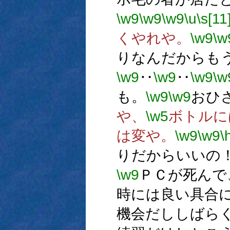
\w9
\w9
\w9
\u
\s[11
くやれや。
\w9
\w
りなんだからも
\w9
‥
\w9
‥
\w9
\w
も。
\w9
\w9
おひ
や、
\w5
ボトルに
は変や。
\w9
\w9
\
りだからいいの
\w9
ＰＣが死んで
時には良い具合
機会だししばら