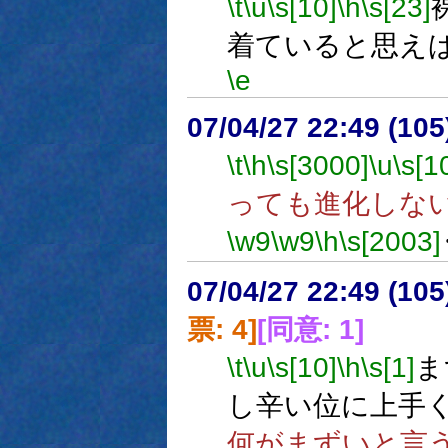
\t
\u
\s[10]
\h
\s[23]
着ていると思え
\e
07/04/27 22:49 (
\t
\h
\s[3000]
\u
\s[1
っても進化しな
\w9
\w9
\h
\s[2003]
07/04/27 22:49 (
票: 4]
[同意: 1]
\t
\u
\s[10]
\h
\s[1]
ま
し辛い位に上手
何がまずいと言