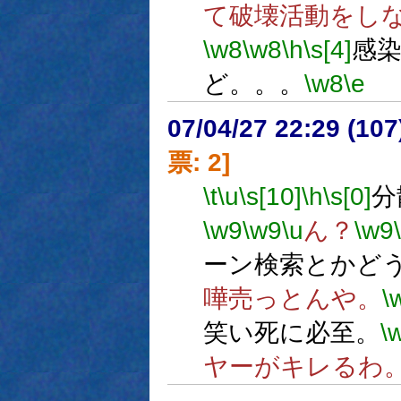
て破壊活動をし
\w8
\w8
\h
\s[4]
感
ど。。。
\w8
\e
07/04/27 22:29 (
票: 2]
\t
\u
\s[10]
\h
\s[0]
分
\w9
\w9
\u
ん？
\w9
ーン検索とかど
嘩売っとんや。
\
笑い死に必至。
\
ヤーがキレるわ