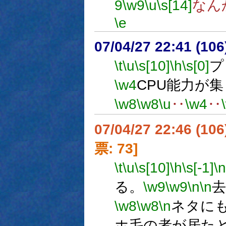
9
\w9
\u
\s[14]
なん
\e
07/04/27 22:41 (
\t
\u
\s[10]
\h
\s[0]
プ
\w4
CPU能力が
\w8
\w8
\u
‥
\w4
‥
07/04/27 22:46 (
票: 73]
\t
\u
\s[10]
\h
\s[-1]
\n
る。
\w9
\w9
\n
\n
去
\w8
\w8
\n
ネタに
ホ毛の者が居た