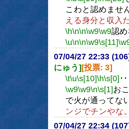
こわと認めませ
える身分と収入
\h
\n
\n
\w9
\w9
認め
\u
\n
\n
\w9
\s[11]
\w
07/04/27 22:33 (
にゅう]
[投票: 3]
\t
\u
\s[10]
\h
\s[0]
･･
\w9
\w9
\n
\s[1]
お
で火が通ってな
ンジでチンやな
07/04/27 22:34 (