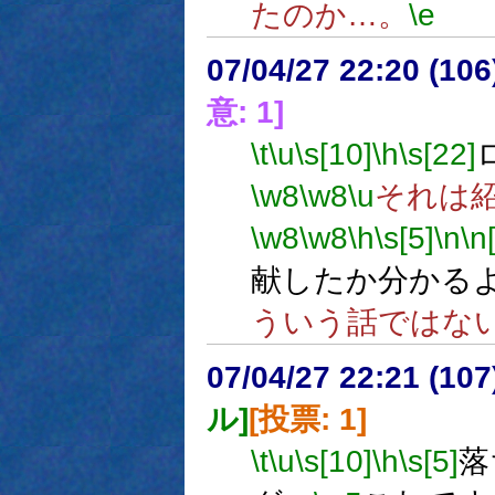
たのか…。
\e
07/04/27 22:20 (
意: 1]
\t
\u
\s[10]
\h
\s[22]
\w8
\w8
\u
それは
\w8
\w8
\h
\s[5]
\n
\n
献したか分かる
ういう話ではな
07/04/27 22:21 (
ル]
[投票: 1]
\t
\u
\s[10]
\h
\s[5]
落