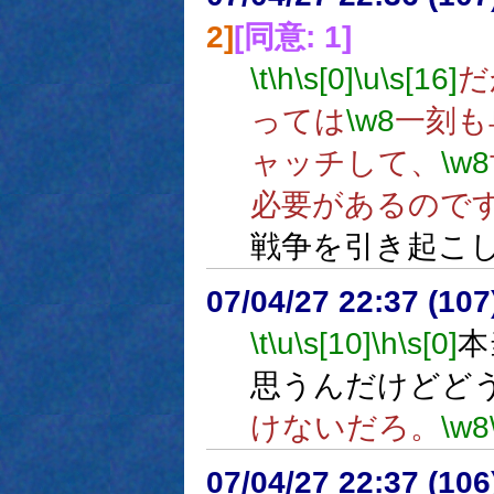
2]
[同意: 1]
\t
\h
\s[0]
\u
\s[16]
だ
っては
\w8
一刻も
ャッチして、
\w8
必要があるので
戦争を引き起こ
07/04/27 22:37 (
\t
\u
\s[10]
\h
\s[0]
本
思うんだけどど
けないだろ。
\w8
07/04/27 22:37 (