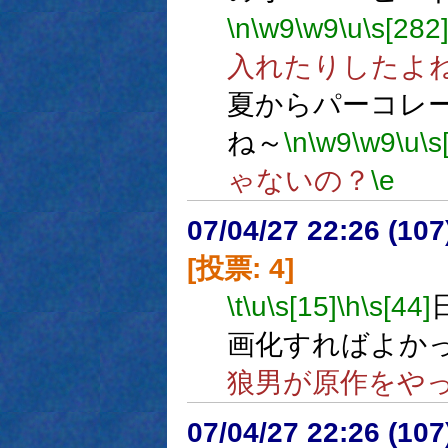
\n
\w9
\w9
\u
\s[282
入れたりしたよ
夏からパーコレ
ね～
\n
\w9
\w9
\u
\s
ゃないの？
\e
07/04/27 22:26 (
[投票: 4]
\t
\u
\s[15]
\h
\s[44]
画化すればよか
狼男が原作をや
07/04/27 22:26 (