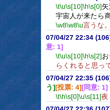
\t
\u
\s[10]
\h
\s[0]
矢
宇宙人が来たら
\w8
\w8
\u
言うな
07/04/27 22:34 (
意: 1]
\t
\u
\s[10]
\h
\s[2]
お
らくれると思っ
07/04/27 22:35 (10
う]
[投票: 4]
[同意: 1]
\t
\h
\s[0]
\u
\s[11]
夜
07/04/27 22:36 (