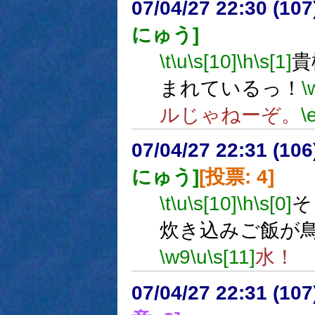
07/04/27 22:30 (
にゅう]
\t
\u
\s[10]
\h
\s[1]
貴
まれているっ！
\
ルじゃねーぞ。
\
07/04/27 22:31 (
にゅう]
[投票: 4]
\t
\u
\s[10]
\h
\s[0]
そ
炊き込みご飯が
\w9
\u
\s[11]
水！
07/04/27 22:31 (