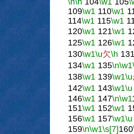
\n
\h
104
\w1
105
\
109
\w1
110
\w1
1
114
\w1
115
\w1
1
120
\w1
121
\w1
1
125
\w1
126
\w1
1
130
\w1
\u
欠
\h
13
134
\w1
135
\n
\w1
138
\w1
139
\w1
\u
142
\w1
143
\w1
\u
146
\w1
147
\n
\w1
151
\w1
152
\w1
1
156
\w1
157
\w1
\u
159
\n
\w1
\s[7]
160