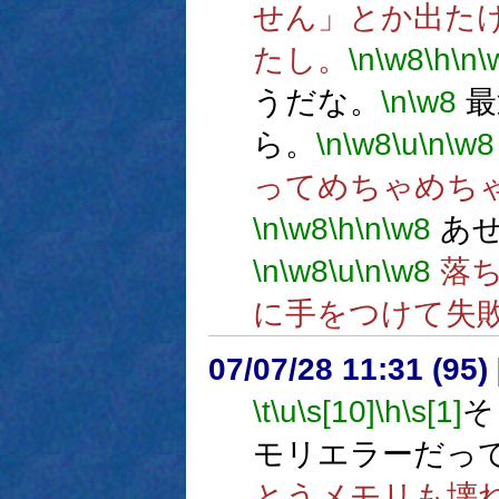
せん」とか出た
たし。
\n
\w8
\h
\n
\
うだな。
\n
\w8
最
ら。
\n
\w8
\u
\n
\w8
ってめちゃめち
\n
\w8
\h
\n
\w8
あせ
\n
\w8
\u
\n
\w8
落ち
に手をつけて失
07/07/28 11:31 (95
\t
\u
\s[10]
\h
\s[1]
そ
モリエラーだっ
とうメモリも壊