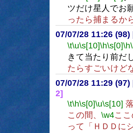
ツだけ星人でお
ったら捕まるか
07/07/28 11:26 (
\t
\u
\s[10]
\h
\s[0]
\h
きて当たり前だ
たらすごいけど
07/07/28 11:29 (
2]
\t
\h
\s[0]
\u
\s[10]
落
この間、
\w4
ここ
って「ＨＤＤに