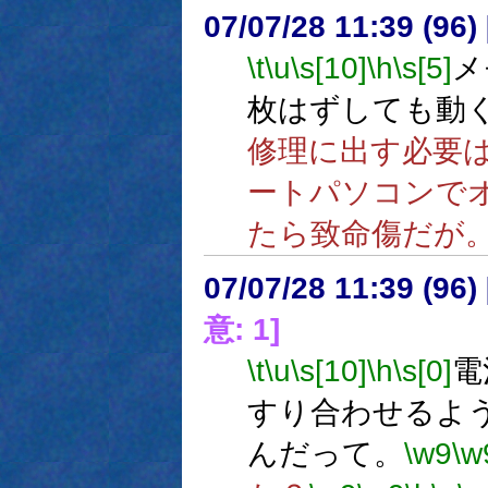
07/07/28 11:39 (96
\t
\u
\s[10]
\h
\s[5]
メ
枚はずしても動
修理に出す必要
ートパソコンで
たら致命傷だが
07/07/28 11:39 (96
意: 1]
\t
\u
\s[10]
\h
\s[0]
電
すり合わせるよ
んだって。
\w9
\w