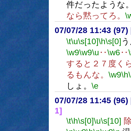
件だったような
なら黙ってろ。
\
07/07/28 11:43 (
\t
\u
\s[10]
\h
\s[0]
う
\w9
\w9
\u
‥
\w6
‥
すると２７度く
るもんな。
\w9
\h
しょ。
\e
07/07/28 11:45 (
1]
\t
\h
\s[0]
\u
\s[10]
除