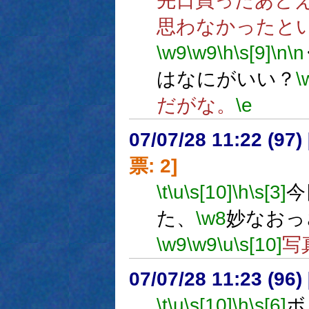
先日買ったあど
思わなかったと
\w9
\w9
\h
\s[9]
\n
\n
はなにがいい？
\
だがな。
\e
07/07/28 11:22 (
票: 2]
\t
\u
\s[10]
\h
\s[3]
今
た、
\w8
妙なおっ
\w9
\w9
\u
\s[10]
写
07/07/28 11:23 (96
\t
\u
\s[10]
\h
\s[6]
ボ