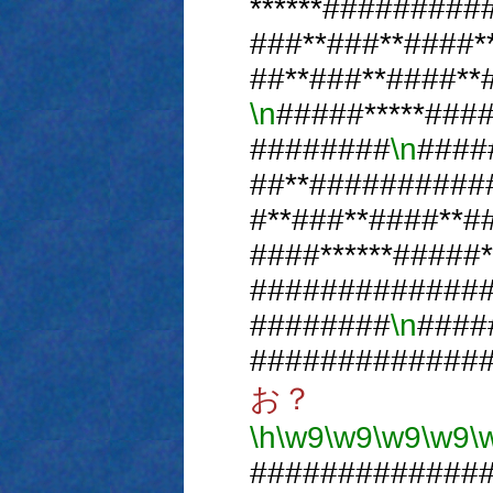
******#########
###**###**####
##**###**####**
\n
#####*****###
########
\n
####
##**##########
#**###**####**
####******#####
#############
########
\n
####
#############
お？
\h
\w9
\w9
\w9
\w9
\
#############