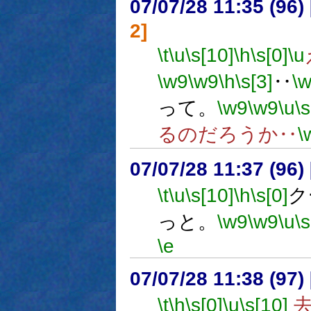
07/07/28 11:35 (
2]
\t
\u
\s[10]
\h
\s[0]
\u
\w9
\w9
\h
\s[3]
‥
\
って。
\w9
\w9
\u
\s
るのだろうか‥
\
07/07/28 11:37 (96
\t
\u
\s[10]
\h
\s[0]
ク
っと。
\w9
\w9
\u
\
\e
07/07/28 11:38 (
\t
\h
\s[0]
\u
\s[10]
去