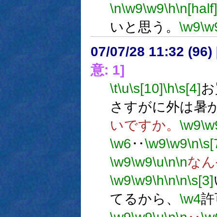
\n
\w9
\w9
\h
\n[half
いと思う。
\w9
\w
07/07/28 11:32 (
意: 1]
\t
\u
\s[10]
\h
\s[4]
お
さすがに外は暑
いですか。
\w9
\w
\w6
‥
\w9
\w9
\n
\s[
\w9
\w9
\u
\n
\n
なん
\w9
\w9
\h
\n
\n
\s[3]
てるから、
\w4
許