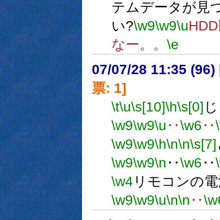
テムデータが見
い?
\w9
\w9
\u
HD
なー。。
\e
07/07/28 11:35 (
票: 1]
\t
\u
\s[10]
\h
\s[0]
じ
\w9
\w9
\u
‥
\w6
‥
\w9
\w9
\h
\n
\n
\s[7]
\w9
\w9
\n
‥
\w6
‥
\w4
リモコンの電
\w9
\w9
\u
\n
\n
‥
\w