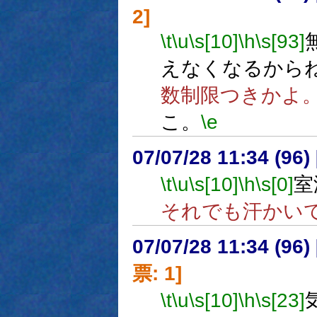
2]
\t
\u
\s[10]
\h
\s[93]
えなくなるから
数制限つきかよ
こ。
\e
07/07/28 11:34 (
\t
\u
\s[10]
\h
\s[0]
室
それでも汗かい
07/07/28 11:34 (
票: 1]
\t
\u
\s[10]
\h
\s[23]