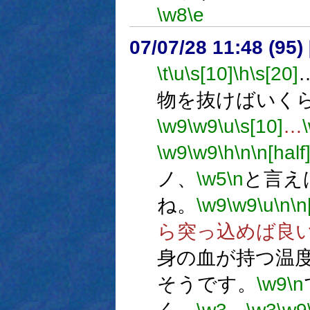
\w8
\e
07/07/28 11:48 (95
\t
\u
\s[10]
\h
\s[20]
物を抜けばいく
\w9
\w9
\u
\s[10]
…
\w9
\w9
\h
\n
\n[half
ノ、
\w5
\n
と言え
ね。
\w9
\w9
\u
\n
\n
ら突っ込めば良
身の血が持つ温
そうです。
\w9
\n