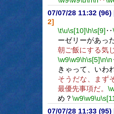
\w9
\w9
\u
\n
\n
‥
\w
07/07/28 11:32 (
2]
\t
\u
\s[10]
\h
\s[9]
‥
ーゼリーがあっ
朝ご飯にする気
\w9
\w9
\h
\s[5]
\n
\n
きゃって、いわ
そうだな、まず
最優先事項だ。
\
め？
\w9
\w9
\u
\s[1
07/07/28 11:33 (