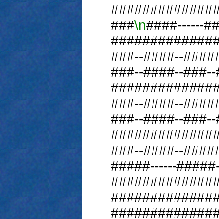
#############
###
\n
####------##
#############
###--####--###
###--####--###--
#############
###--####--###
###--####--###--
#############
###--####--###
#####------#####--
#############
#############
#############