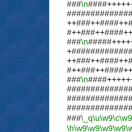
###
\n
####+++++
#############
++###++####++
#++###++####+
###
\n
#####++++
+############
++###++####++
#++###++####+
###
\n
####+++++
#############
#############
#############
###
\_q
\u
\w9
\c
\w
\h
\w9
\w9
\w9
\w9
\