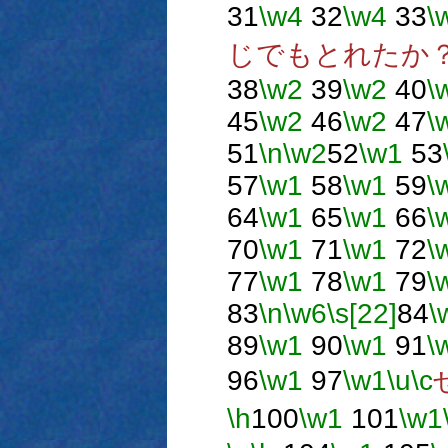
31
\w4
32
\w4
33
\
じでもとれたか
38
\w2
39
\w2
40
\
45
\w2
46
\w2
47
\
51
\n
\w2
52
\w1
53
57
\w1
58
\w1
59
\
64
\w1
65
\w1
66
\
70
\w1
71
\w1
72
\
77
\w1
78
\w1
79
\
83
\n
\w6
\s[22]
84
\
89
\w1
90
\w1
91
\
96
\w1
97
\w1
\u
\c
\h
100
\w1
101
\w1