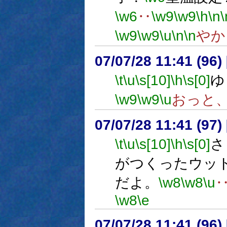
\w6
‥
\w9
\w9
\h
\n
\
\w9
\w9
\u
\n
\n
やか
07/07/28 11:41 (96
\t
\u
\s[10]
\h
\s[0]
ゆ
\w9
\w9
\u
おっと
07/07/28 11:41 (
\t
\u
\s[10]
\h
\s[0]
さ
がつくったウッ
だよ。
\w8
\w8
\u
\w8
\e
07/07/28 11:41 (