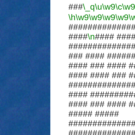
###
\_q
\u
\w9
\c
\w
\h
\w9
\w9
\w9
\w9
\
#############
####
\n
#### ###
#############
### #### #####
#### ### #### 
#### #### ### #
#############
#### #########
#### ### #### 
##### #####
#############
#############