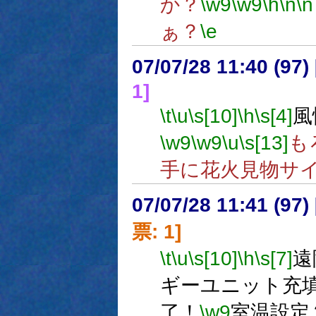
か？
\w9
\w9
\h
\n
\n
ぁ？
\e
07/07/28 11:40 (
1]
\t
\u
\s[10]
\h
\s[4]
風
\w9
\w9
\u
\s[13]
も
手に花火見物サ
07/07/28 11:41 (
票: 1]
\t
\u
\s[10]
\h
\s[7]
遠
ギーユニット充
了！
\w9
室温設定