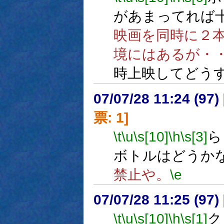
があまってれば
映画を同時に２
境にはあるが・
時上映してどう
07/07/28 11:24 (
票: 1]
\t
\u
\s[10]
\h
\s[3]
ら
ボトルはどうか
禁止や。
\e
07/07/28 11:25 (97
\t
\u
\s[10]
\h
\s[1]
ク