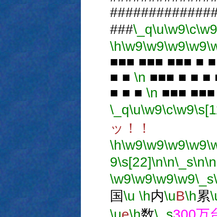
#############
###
\_q
\u
\w9
\c
\w
\h
\w9
\w9
\w9
\w9
\
■■■ ■■■ ■■■ ■ 
■ ■
\n
■■■ ■ ■ ■ 
■ ■ ■
\n
■■■ ■■■
\_q
\u
\w9
\c
\w9
\s[1
ッ！！
\h
\w9
\w9
\w9
\w9
\
9
\s[22]
\n
\n
\_s
\n
\n
\w9
\w9
\w9
\w9
\_s
国
\u
\h
内
\u
B
\h
累
\
\u
e
\h
数
\_s
300万