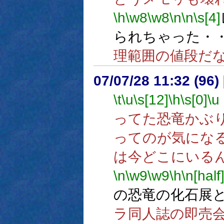
\h
\w8
\w8
\n
\n
\s[4]
られちゃった・
理範囲の値段だ
07/07/28 11:32 (
\t
\u
\s[12]
\h
\s[0]
\u
ってた恐竜かぶ
ってのが気にな
は今どこにいる
\n
\w9
\w9
\h
\n[half
の恐竜の化石展
ラ同人誌の即売