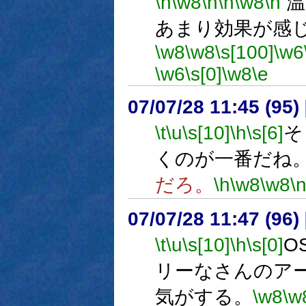
\n
\w8
\h
\n
\w8
\n
温
あまり効果が感
\w8
\w8
\s[100]
\w6
\w6
\s[0]
\w8
\e
07/07/28 11:45 (95
\t
\u
\s[10]
\h
\s[6]
そ
くのが一番だね
だろ。
\h
\w8
\w8
\
07/07/28 11:47 (
\t
\u
\s[10]
\h
\s[0]
O
リーなさんのア
気がする。
\w8
\w