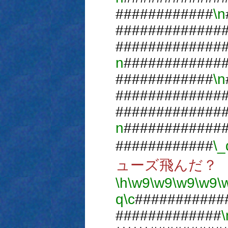
############
\n
#############
#############
n
############
############
\n
#############
#############
n
############
############
\_
ューズ飛んだ？
\h
\w9
\w9
\w9
\w9
\
q
\c
###########
#############
\