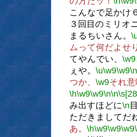
の方だッ！
\h
\w9
こんなで足かけ
３回目のミリオ
まるちいさん。
\
ムって何だよせ
てやんでい、
\w9
ぇや。
\u
\w9
\w9
\
つか、
\w9
それ意
\h
\w9
\w9
\n
\n
\s[28
み出すほどに
\n
ただきましてだ
あ。
\h
\w9
\w9
\w9