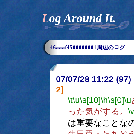
Log Around It.
46aaaf4500000001周辺のログ
07/07/28 11:22 (
2]
\t
\u
\s[10]
\h
\s[0]
\u
った気がする。
\
は重要なことな