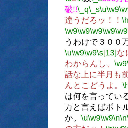
破!!
\_q
\_s
\u
\w9
\w
違うだろッ！！
\
\w9
\w9
\w9
\w9
\w9
うわけで３００
\u
\w9
\w9
\s[13]
な
わからんし、
\w9
話な上に半月も
んとこどうよ。
\
は何を言ってい
万と言えばボト
か。
\u
\w9
\w9
\n
\n