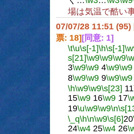
く…
\w3
…
\w3
\w9
場は気温で酷い
07/07/28 11:51 (
票: 18]
[同意: 1]
\t
\u
\s[-1]
\h
\s[-1]
\w
s[21]
\w9
\w9
\w9
\
3
\w9
\w9
4
\w9
\w9
8
\w9
\w9
9
\w9
\w9
\h
\w9
\w9
\s[23]
11
15
\w9
16
\w9
17
\
19
\u
\w9
\w9
\n
\s[1
\_q
\h
\n
\w9
\s[6]
20
24
\w4
25
\w4
26
\