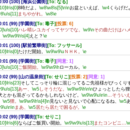
20:00 (100) [海浜公園街]
[To: なる]
[10]
\h
\s[0]
8時だよ。
\w8
\w8
\s[5]
\n
\n
お盆といえば、
\w4
くらげだ
w8
\u
\s[11]
まちやがれ。
\w8
\e
20:01 (99) [学園街]
[To: 毒子]
[投票: 6]
0]
\u
\s[10]
ハレ晴レユカイってヤツでな。
\w9
\n
その曲だけはハ
。
\w9
\w9
\h
\s[4]
えと？
\e
20:01 (100) [駅前繁華街]
[To: フッサール]
[10]
\h
\s[0]
たけだ開始。
\w9
\w9
\u
ＮＨＫ。
\e
20:01 (99) [学園街]
[To: 毒子]
[同意: 1]
0]
\u
\s[10]
ご飯開始。
\w9
\w9
\h
ローカル。
\e
20:02 (99) [山の温泉街]
[To: せりこ]
[投票: 2]
[同意: 1]
[10]
\h
\s[23]
そしてこっそり輪に混じってるご先祖様がびっくり
w9
\u
\s[13]
あー、
\w5
しそうだな。
\w9
\w9
\h
\n
\n
ひょっとしたら狸
犬とかも混ざってるかもしれないけど。
\w9
\w9
\u
\n
\n
…そうい
、
\w5
狸。
\w9
\w9
\h
\s[4]
\n
見ないと見ないで心配になるね、
\w5
w9
\u
\n
\n
まあ、
\w5
居たら居たで困るが。
\e
20:02 (99) [学園街]
[To: せりこ]
[10]
\h
\s[6]
ならばご飯買い開始。
\w9
\w9
\u
\s[13]
またコンビニ…
\