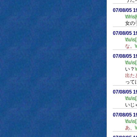
07/08/05 
\t
\h
\s[
女の
07/08/05 
\t
\u
\s
な。
07/08/05 
\t
\u
\s
い？
出た
って
07/08/05 
\t
\u
\s
いじ
07/08/05 
\t
\u
\s
あ、