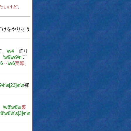
たいけど、
てけをやりそう
て、
\w4
「踊り
。
\w9
\w9
\n
デ
w6
‥
\w6
実際、
9
\h
\s[23]
\n
\n
褌
。
\w8
\w8
\u
裏
w8
\w8
\h
\s[3]
\n
\n