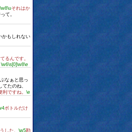
\w8
\u
それはか
持って。
いかもしれない
てるんです。
\w6
\s[0]
\w8
\e
ぶなぁと思っ
してたのね、
便利ですね。
\e
w4
ボトルだけ
うした、
\w5
勘