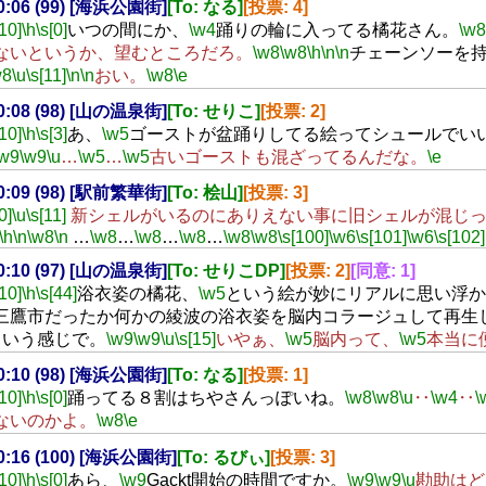
20:06 (99) [海浜公園街]
[To: なる]
[投票: 4]
[10]
\h
\s[0]
いつの間にか、
\w4
踊りの輪に入ってる橘花さん。
\w8
ないというか、望むところだろ。
\w8
\w8
\h
\n
\n
チェーンソーを
w8
\u
\s[11]
\n
\n
おい。
\w8
\e
20:08 (98) [山の温泉街]
[To: せりこ]
[投票: 2]
[10]
\h
\s[3]
あ、
\w5
ゴーストが盆踊りしてる絵ってシュールでい
\w9
\w9
\u
…
\w5
…
\w5
古いゴーストも混ざってるんだな。
\e
20:09 (98) [駅前繁華街]
[To: 桧山]
[投票: 3]
0]
\u
\s[11]
新シェルがいるのにありえない事に旧シェルが混じっ
\h
\n
\w8
\n
…
\w8
…
\w8
…
\w8
…
\w8
\w8
\s[100]
\w6
\s[101]
\w6
\s[102]
20:10 (97) [山の温泉街]
[To: せりこDP]
[投票: 2]
[同意: 1]
[10]
\h
\s[44]
浴衣姿の橘花、
\w5
という絵が妙にリアルに思い浮か
三鷹市だったか何かの綾波の浴衣姿を脳内コラージュして再生
という感じで。
\w9
\w9
\u
\s[15]
いやぁ、
\w5
脳内って、
\w5
本当に
20:10 (98) [海浜公園街]
[To: なる]
[投票: 1]
[10]
\h
\s[0]
踊ってる８割はちやさんっぽいね。
\w8
\w8
\u
‥
\w4
‥
\
ないのかよ。
\w8
\e
20:16 (100) [海浜公園街]
[To: るびぃ]
[投票: 3]
[10]
\h
\s[0]
あら、
\w9
Gackt開始の時間ですか。
\w9
\w9
\u
勘助はど