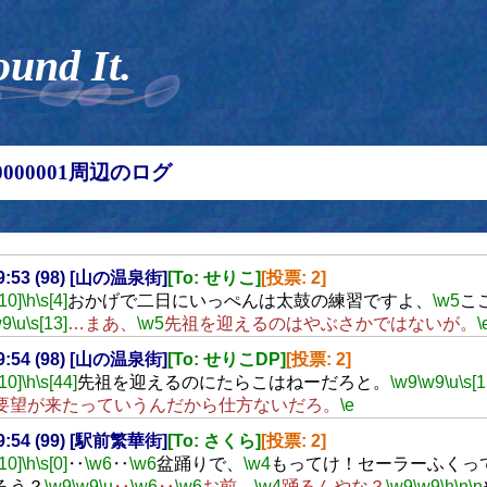
ound It.
00000001周辺のログ
19:53 (98) [山の温泉街]
[To: せりこ]
[投票: 2]
[10]
\h
\s[4]
おかげで二日にいっぺんは太鼓の練習ですよ、
\w5
こ
w9
\u
\s[13]
…まあ、
\w5
先祖を迎えるのはやぶさかではないが。
\
19:54 (98) [山の温泉街]
[To: せりこDP]
[投票: 2]
[10]
\h
\s[44]
先祖を迎えるのにたらこはねーだろと。
\w9
\w9
\u
\s[1
要望が来たっていうんだから仕方ないだろ。
\e
19:54 (99) [駅前繁華街]
[To: さくら]
[投票: 2]
[10]
\h
\s[0]
‥
\w6
‥
\w6
盆踊りで、
\w4
もってけ！セーラーふくっ
ろう？
\w9
\w9
\u
‥
\w6
‥
\w6
お前、
\w4
踊るんやな？
\w9
\w9
\h
\n
\n