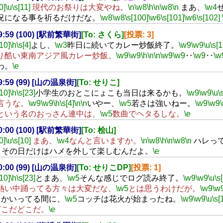
0]
\u
\s[11]
現代のお祭りは大変やね。
\n
\w8
\h
\n
\w8
\n
まあ、
\w4
況になる事を祈るだけだな。
\w8
\w8
\s[100]
\w6
\s[101]
\w6
\s[102]
19:59 (100) [駅前繁華街]
[To: さくら]
[投票: 3]
[10]
\h
\s[4]
よし、
\w3
昨日に続いてカレー炒飯終了。
\w9
\w9
\u
\s[1
り酷い東南アジア風カレー炒飯。
\w9
\w9
\h
\n
\n
\w9
\w9
‥
\w9
‥
\w
わ。
\e
19:59 (99) [山の温泉街]
[To: せりこ]
[10]
\h
\s[23]
小学生のおとこにょこも当日は来るかも。
\w9
\w9
\u
\
言うな。
\w9
\w9
\h
\s[4]
\n
\n
いやー、
\w5
若さは強いねー。
\w9
\w9
という名のおっさん連中は、
\w5
数曲でヘタるしな。
\e
20:00 (100) [駅前繁華街]
[To: 桧山]
0]
\u
\s[10]
まあ、
\w4
なんと言いますか。
\n
\w8
\h
\n
\w8
\n
ハレっ
その日だけはハメを外して楽しむんだよ。
\e
20:00 (99) [山の温泉街]
[To: せりこDP]
[投票: 1]
[10]
\h
\s[23]
とまあ、
\w5
そんな感じでログ読み終了。
\w9
\w9
\u
\s
熱い中踊ってる方々は大変だな、
\w5
とは思うわけだが。
\w9
\w
とかいってる間に、
\w5
コッチは花火が始まったね。
\w9
\w9
\u
\s[
どこだどこだ。
\e