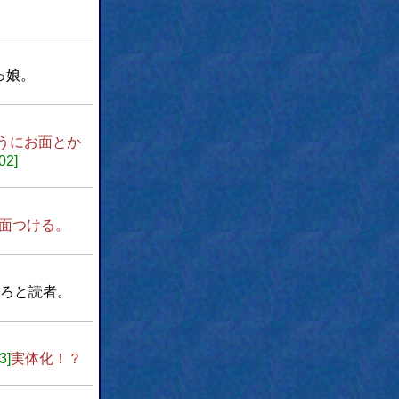
っ娘。
うにお面とか
02]
面つける。
ろと読者。
3]
実体化！？