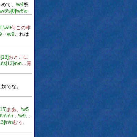
せめて、
\w4
祭
\w6
\s[0]
\w8
\e
1]
\w9
何この昨
9
‥
\w9
これは
s[13]
おとこに
\u
\s[13]
\n
\n
…青
て奴でな。
[15]
まあ、
\w5
9
\h
\n
\n
…
\w9
…
13]
\n
\n
むぅ、