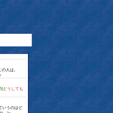
この人は。
e
5]
どうしても
ていうのはど
や。
\e