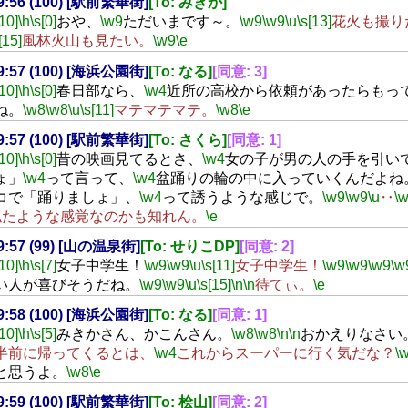
19:56 (100) [駅前繁華街]
[To: みきか]
[10]
\h
\s[0]
おや、
\w9
ただいまです～。
\w9
\w9
\u
\s[13]
花火も撮り
[15]
風林火山も見たい。
\w9
\e
19:57 (100) [海浜公園街]
[To: なる]
[同意: 3]
[10]
\h
\s[0]
春日部なら、
\w4
近所の高校から依頼があったらもっ
ね。
\w8
\w8
\u
\s[11]
マテマテマテ。
\w8
\e
19:57 (100) [駅前繁華街]
[To: さくら]
[同意: 1]
[10]
\h
\s[0]
昔の映画見てるとさ、
\w4
女の子が男の人の手を引い
ょ」
\w4
って言って、
\w4
盆踊りの輪の中に入っていくんだよね
コで「踊りましょ」、
\w4
って誘うような感じで。
\w9
\w9
\u
‥
\
似たような感覚なのかも知れん。
\e
19:57 (99) [山の温泉街]
[To: せりこDP]
[同意: 2]
[10]
\h
\s[7]
女子中学生！
\w9
\w9
\u
\s[11]
女子中学生！
\w9
\w9
\w9
\w
い人が喜びそうだね。
\w9
\w9
\u
\s[15]
\n
\n
待てぃ。
\e
19:58 (100) [海浜公園街]
[To: なる]
[同意: 1]
[10]
\h
\s[5]
みきかさん、かこんさん。
\w8
\w8
\n
\n
おかえりなさい
半前に帰ってくるとは、
\w4
これからスーパーに行く気だな？
\
と思うよ。
\w8
\e
19:59 (100) [駅前繁華街]
[To: 桧山]
[同意: 2]