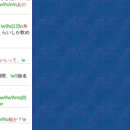
\w9
\u
\n
\n
あの
♪
\w9
\s[13]
\n
寿
くらいしか飲め
？
からって。
\e
瞬間、
\w5
除名
\w9
\w9
\n
\s[8]
\e
w9
\u
核か？
\e