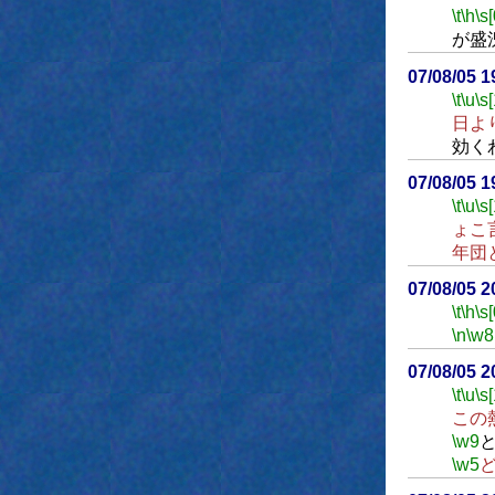
\t
\h
\s[
が盛
07/08/05 
\t
\u
\s
日よ
効く
07/08/05 
\t
\u
\s
ょこ
年団
07/08/05 
\t
\h
\s[
\n
\w8
07/08/05 
\t
\u
\s
この
\w9
\w5