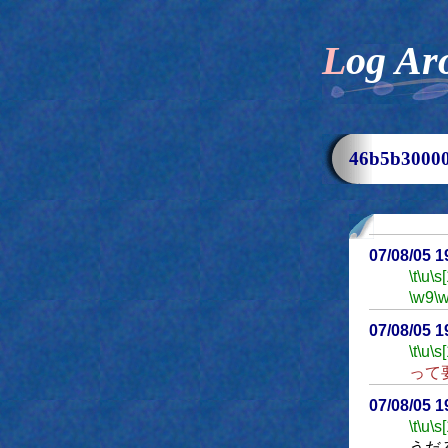
Log Ar
46b5b300
07/08/05 
\t
\u
\s
\w9
\
07/08/05 
\t
\u
\s
って
07/08/05 
\t
\u
\s
うだ