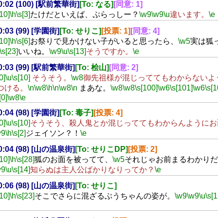
20:02 (100) [駅前繁華街]
[To: なる]
[同意: 1]
[10]
\h
\s[3]
たけだといえば、ぷらっしー？
\w9
\w9
\u
違います。
\e
20:03 (99) [学園街]
[To: せりこ]
[投票: 1]
[同意: 4]
[10]
\h
\s[6]
お祭りで見かけない子がいると思ったら、
\w5
実は狐
\s[23]
いいね。
\w9
\u
\s[13]
そうですか。
\e
20:03 (99) [駅前繁華街]
[To: 桧山]
[同意: 2]
0]
\u
\s[10]
そうそう。
\w8
御先祖様が混じっててもわからないよ
つける。
\n
\w8
\h
\n
\w8
\n
まあな。
\w8
\w8
\s[100]
\w6
\s[101]
\w6
\s[1
[0]
\w8
\e
20:04 (98) [学園街]
[To: 毒子]
[投票: 4]
0]
\u
\s[10]
そうそう、殺人鬼とか混じっててもわからんようにお
w9
\h
\s[2]
ジェイソン？！
\e
20:04 (98) [山の温泉街]
[To: せりこDP]
[投票: 2]
[10]
\h
\s[28]
狐のお面を被ってて、
\w5
それじゃお前まるわかりだ
w9
\u
\s[14]
知らぬは主人公ばかりなりってか？
\e
20:06 (98) [山の温泉街]
[To: せりこ]
[10]
\h
\s[23]
そこでさらに混ざるぶうちゃんの姿が。
\w9
\w9
\u
\s[1