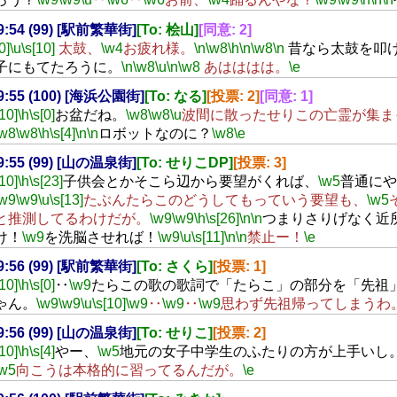
19:54 (99) [駅前繁華街]
[To: 桧山]
[同意: 2]
0]
\u
\s[10]
太鼓、
\w4
お疲れ様。
\n
\w8
\h
\n
\w8
\n
昔なら太鼓を叩
子にもてたろうに。
\n
\w8
\u
\n
\w8
あはははは。
\e
19:55 (100) [海浜公園街]
[To: なる]
[投票: 2]
[同意: 1]
[10]
\h
\s[0]
お盆だね。
\w8
\w8
\u
波間に散ったせりこの亡霊が集ま
\w8
\w8
\h
\s[4]
\n
\n
ロボットなのに？
\w8
\e
19:55 (99) [山の温泉街]
[To: せりこDP]
[投票: 3]
[10]
\h
\s[23]
子供会とかそこら辺から要望がくれば、
\w5
普通にや
\w9
\w9
\u
\s[13]
たぶんたらこのどうしてもっていう要望も、
\w5
と推測してるわけだが。
\w9
\w9
\h
\s[26]
\n
\n
つまりさりげなく近
け！
\w9
を洗脳させれば！
\w9
\u
\s[11]
\n
\n
禁止ー！
\e
19:56 (99) [駅前繁華街]
[To: さくら]
[投票: 1]
[10]
\h
\s[0]
‥
\w9
たらこの歌の歌詞で「たらこ」の部分を「先祖
ゃん。
\w9
\w9
\u
\s[10]
\w9
‥
\w9
‥
\w9
思わず先祖帰ってしまうわ
19:56 (99) [山の温泉街]
[To: せりこ]
[投票: 2]
[10]
\h
\s[4]
やー、
\w5
地元の女子中学生のふたりの方が上手いし
\w5
向こうは本格的に習ってるんだが。
\e