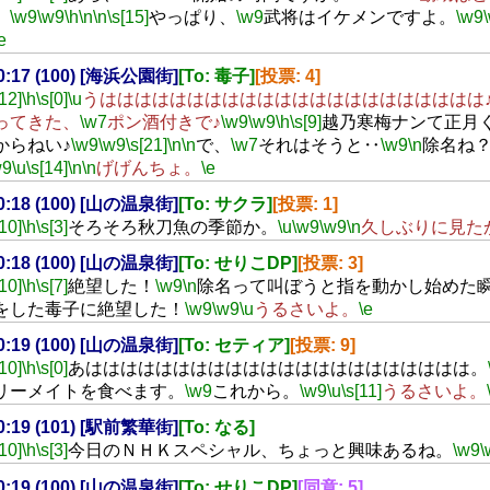
。
\w9
\w9
\h
\n
\n
\s[15]
やっぱり、
\w9
武将はイケメンですよ。
\w9
e
20:17 (100) [海浜公園街]
[To: 毒子]
[投票: 4]
[12]
\h
\s[0]
\u
うはははははははははははははははははははははは
ってきた、
\w7
ポン酒付きで♪
\w9
\w9
\h
\s[9]
越乃寒梅ナンて正月
からねい♪
\w9
\w9
\s[21]
\n
\n
で、
\w7
それはそうと‥
\w9
\n
除名ね
w9
\u
\s[14]
\n
\n
げげんちょ。
\e
20:18 (100) [山の温泉街]
[To: サクラ]
[投票: 1]
[10]
\h
\s[3]
そろそろ秋刀魚の季節か。
\u
\w9
\w9
\n
久しぶりに見た
20:18 (100) [山の温泉街]
[To: せりこDP]
[投票: 3]
[10]
\h
\s[7]
絶望した！
\w9
\n
除名って叫ぼうと指を動かし始めた
をした毒子に絶望した！
\w9
\w9
\u
うるさいよ。
\e
20:19 (100) [山の温泉街]
[To: セティア]
[投票: 9]
[10]
\h
\s[0]
あはははははははははははははははははははははは。
リーメイトを食べます。
\w9
これから。
\w9
\u
\s[11]
うるさいよ。
20:19 (101) [駅前繁華街]
[To: なる]
[10]
\h
\s[3]
今日のＮＨＫスペシャル、ちょっと興味あるね。
\w9
\
20:19 (100) [山の温泉街]
[To: せりこDP]
[同意: 5]