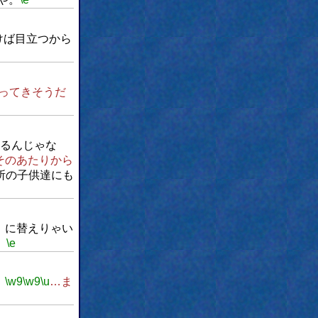
けば目立つから
ってきそうだ
るんじゃな
そのあたりから
所の子供達にも
」に替えりゃい
。
\e
。
\w9
\w9
\u
…ま