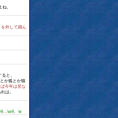
よね。
メを外して踊ん
すると。
とか狐とか猫
えば今年は見な
あれは。
w9
…
\w9
。
\e