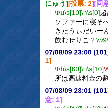
にゅう]
[投票: 2]
[同意
\t
\u
\s[10]
\h
\s[0]
超
ソファーに寝そ
きたうぃだいー
飲むせりこ？
\w9
07/08/09 23:00 (
1]
\t
\h
\s[60]
\u
\s[10]
所は高速料金の
07/08/09 23:01 (
意: 1]