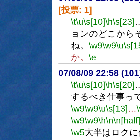
[投票: 1]
\t
\u
\s[10]
\h
\s[23]
ョンのどこから
ね。
\w9
\w9
\u
\s[1
か。
\e
07/08/09 22:58 (10
\t
\u
\s[10]
\h
\s[20]
するべき仕事っ
\w9
\w9
\u
\s[13]
…
\w9
\w9
\h
\n
\n[half
\w5
大半はロクに