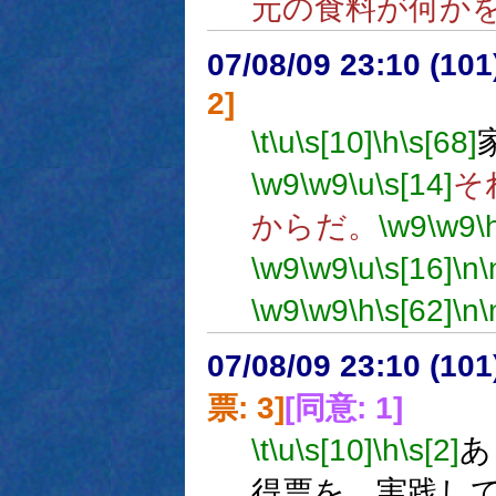
元の食料が何か
07/08/09 23:10 (
2]
\t
\u
\s[10]
\h
\s[68]
\w9
\w9
\u
\s[14]
そ
からだ。
\w9
\w9
\
\w9
\w9
\u
\s[16]
\n
\
\w9
\w9
\h
\s[62]
\n
\
07/08/09 23:10 (
票: 3]
[同意: 1]
\t
\u
\s[10]
\h
\s[2]
あ
得票を、実践し