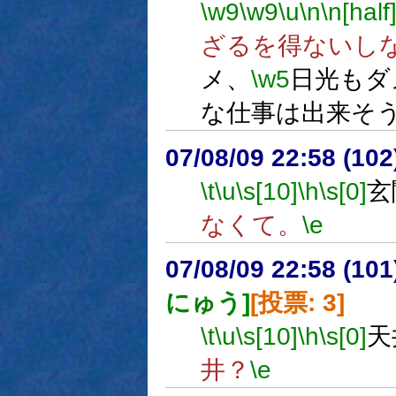
\w9
\w9
\u
\n
\n[half
ざるを得ないし
メ、
\w5
日光もダ
な仕事は出来そ
07/08/09 22:58 (
\t
\u
\s[10]
\h
\s[0]
玄
なくて。
\e
07/08/09 22:58 (
にゅう]
[投票: 3]
\t
\u
\s[10]
\h
\s[0]
天
井？
\e