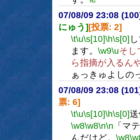
07/08/09 23:08 (
にゅう]
[投票: 2]
\t
\u
\s[10]
\h
\s[0]
し
ます。
\w9
\u
そし
ら指摘が入るん
ぁっきゅよしの
07/08/09 23:08 (
票: 6]
\t
\u
\s[10]
\h
\s[0]
送
\w8
\w8
\n
\n
「マ
んだけど。
\w8
\w