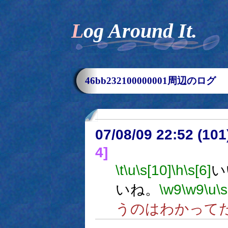
Log Around It.
46bb232100000001周辺のログ
07/08/09 22:52 (10
4]
\t
\u
\s[10]
\h
\s[6]
い
いね。
\w9
\w9
\u
\s
うのはわかって