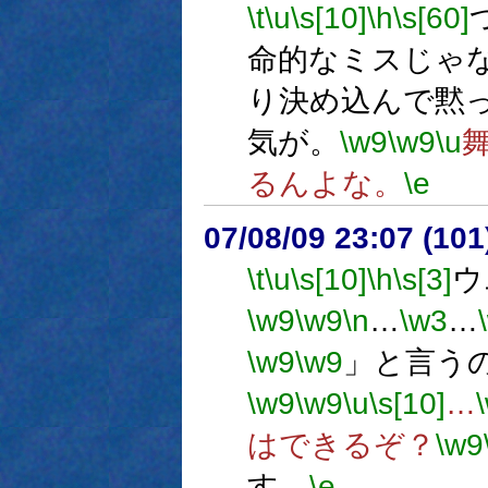
\t
\u
\s[10]
\h
\s[60]
命的なミスじゃ
り決め込んで黙
気が。
\w9
\w9
\u
るんよな。
\e
07/08/09 23:07 (10
\t
\u
\s[10]
\h
\s[3]
ウ
\w9
\w9
\n
…
\w3
…
\w9
\w9
」と言う
\w9
\w9
\u
\s[10]
…
はできるぞ？
\w9
す。
\e