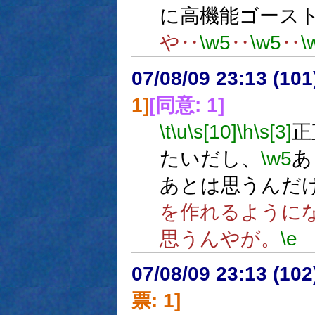
に高機能ゴース
や‥
\w5
‥
\w5
‥
\
07/08/09 23:13 (
1]
[同意: 1]
\t
\u
\s[10]
\h
\s[3]
正
たいだし、
\w5
あ
あとは思うんだ
を作れるように
思うんやが。
\e
07/08/09 23:13 (
票: 1]