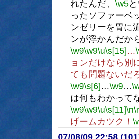
れたんだ、
\w5
と
ったソファーベ
ンゼリーを胃に
ンが浮かんだか
\w9
\w9
\u
\s[15]
…
ョンだけなら別
ても問題ないだ
\w9
\s[6]
…
\w9
…
\
は何もわかって
\w9
\w9
\u
\s[11]
\n
\
げームカツク！
\
07/08/09 22:58 (