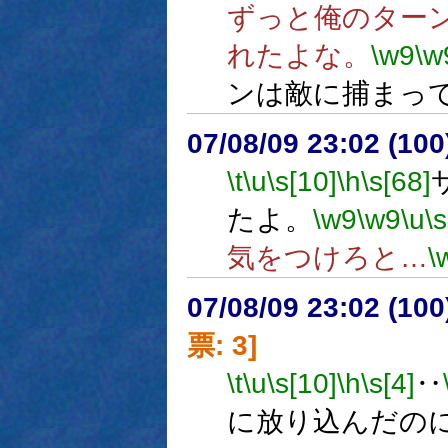
ずっと俺のター
れたよな。
\w9
\w
ンは敵に捕まっ
07/08/09 23:02 (
\t
\u
\s[10]
\h
\s[68]
たよ。
\w9
\w9
\u
\s
気をつけろと…
\
07/08/09 23:02 (
票: 3]
\t
\u
\s[10]
\h
\s[4]
‥
に放り込んだの