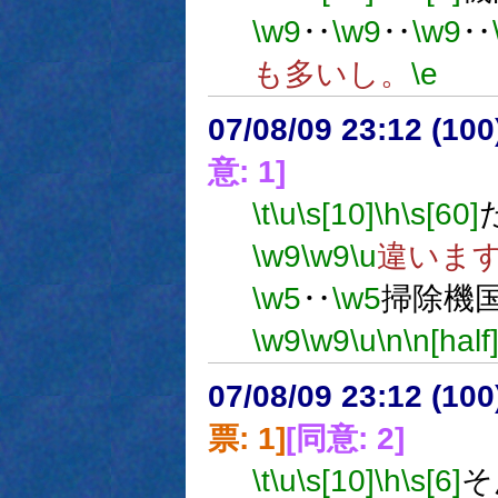
\w9
‥
\w9
‥
\w9
‥
も多いし。
\e
07/08/09 23:12 (
意: 1]
\t
\u
\s[10]
\h
\s[60]
\w9
\w9
\u
違いま
\w5
‥
\w5
掃除機
\w9
\w9
\u
\n
\n[half
07/08/09 23:12 (
票: 1]
[同意: 2]
\t
\u
\s[10]
\h
\s[6]
そ