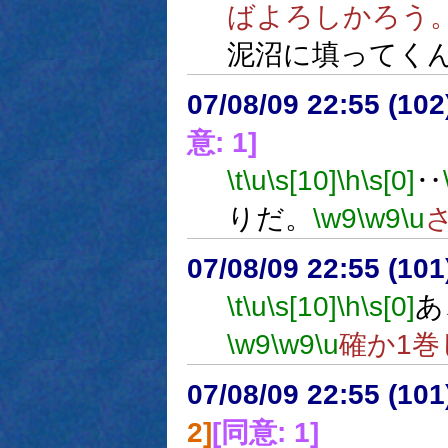
ばよろしかろう
泥沼に填ってく
07/08/09 22:55 (
意: 1]
\t
\u
\s[10]
\h
\s[0]
‥
りだ。
\w9
\w9
\u
07/08/09 22:55 (
\t
\u
\s[10]
\h
\s[0]
あ
\w9
\w9
\u
確か1
07/08/09 22:55 (10
2]
[同意: 1]