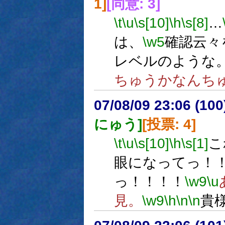
1]
[同意: 3]
\t
\u
\s[10]
\h
\s[8]
…
は、
\w5
確認云々
レベルのような
ちゅうかなんち
07/08/09 23:06 (
にゅう]
[投票: 4]
\t
\u
\s[10]
\h
\s[1]
こ
眼になってっ！
っ！！！！
\w9
\u
見。
\w9
\h
\n
\n
貴