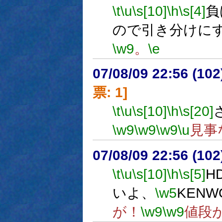
\t
\u
\s[10]
\h
\s[4]
負
ので引き分けに
\w9
。
\e
07/08/09 22:56 (
票: 1]
\t
\u
\s[10]
\h
\s[20]
\w9
\w9
\w9
\u
見事
07/08/09 22:56 (
\t
\u
\s[10]
\h
\s[5]
H
いよ、
\w5
KENW
が！
\w9
\w9
値段