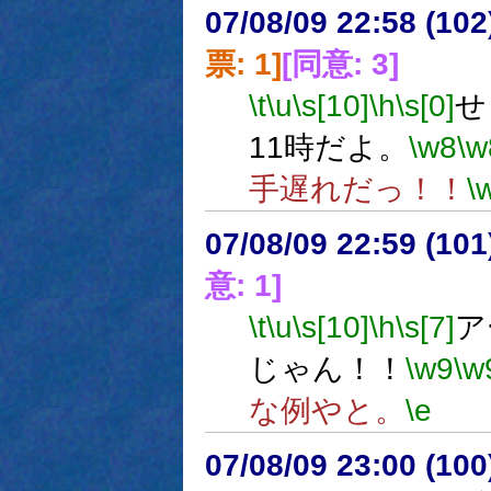
07/08/09 22:58 (
票: 1]
[同意: 3]
\t
\u
\s[10]
\h
\s[0]
せ
11時だよ。
\w8
\w
手遅れだっ！！
\
07/08/09 22:59 (
意: 1]
\t
\u
\s[10]
\h
\s[7]
ア
じゃん！！
\w9
\w
な例やと。
\e
07/08/09 23:00 (