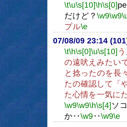
\t
\u
\s[10]
\h
\s[0]
p
だけど？
\w9
\w9
\
プル
\e
07/08/09 23:14 (10
\t
\h
\s[0]
\u
\s[10]
う
の遠吠えみたい
と捻ったのを長
たの確認して「
た心情を一気に
\w9
\w9
\h
\s[4]
ソ
か‥
\w9
‥
\w9
\e