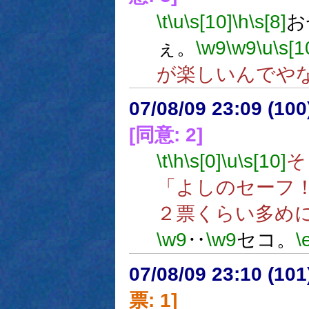
\t
\u
\s[10]
\h
\s[8]
お
ぇ。
\w9
\w9
\u
\s[1
が楽しいんでや
07/08/09 23:09 (10
[同意: 2]
\t
\h
\s[0]
\u
\s[10]
そ
「よしのセーフ
２票くらい多め
\w9
‥
\w9
セコ。
\
07/08/09 23:10 (
票: 1]