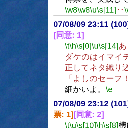
\w8
\w8
\u
\s[11]
‥
07/08/09 23:11 (10
[同意: 1]
\t
\h
\s[0]
\u
\s[14]
あ
ダケのはイマイ
正してネタ織り
「よしのセーフ
細かいよ。
\e
07/08/09 23:12 (
票: 1]
[同意: 2]
\t
\u
\s[10]
\h
\s[8]
機