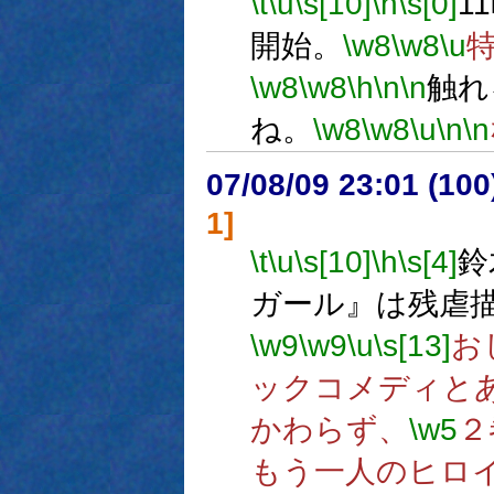
\t
\u
\s[10]
\h
\s[0]
1
開始。
\w8
\w8
\u
\w8
\w8
\h
\n
\n
触れ
ね。
\w8
\w8
\u
\n
\n
07/08/09 23:01 (10
1]
\t
\u
\s[10]
\h
\s[4]
鈴
ガール』は残虐
\w9
\w9
\u
\s[13]
お
ックコメディと
かわらず、
\w5
２
もう一人のヒロ