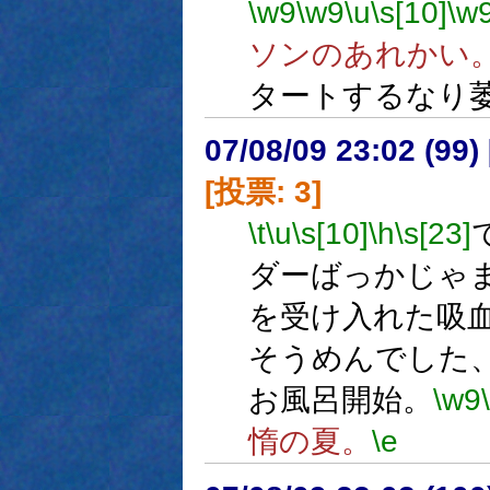
\w9
\w9
\u
\s[10]
\w
ソンのあれかい
タートするなり
07/08/09 23:02 (
[投票: 3]
\t
\u
\s[10]
\h
\s[23]
ダーばっかじゃ
を受け入れた吸
そうめんでした
お風呂開始。
\w9
惰の夏。
\e