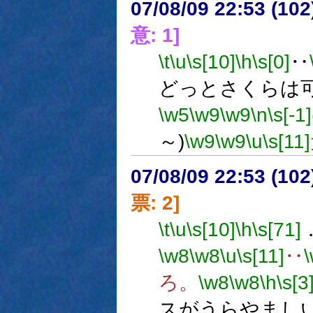
07/08/09 22:53 (
意: 1]
\t
\u
\s[10]
\h
\s[0]
‥
どっとさくらは
\w5
\w9
\w9
\n
\s[-1]
～)
\w9
\w9
\u
\s[11]
07/08/09 22:53 (
票: 2]
\t
\u
\s[10]
\h
\s[71]
\w8
\w8
\u
\s[11]
‥
ろ。
\w8
\w8
\h
\s[3
スがうらやまし