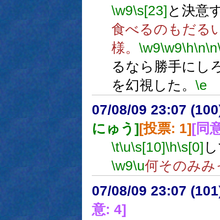
\w9
\s[23]
と決意
食べるのもだる
様。
\w9
\w9
\h
\n
\n
るなら勝手にし
を幻視した。
\e
07/08/09 23:07 (
にゅう]
[投票: 1]
[同意
\t
\u
\s[10]
\h
\s[0]
し
\w9
\u
何そのみみ
07/08/09 23:07 (
意: 4]