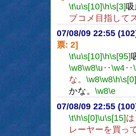
\t
\u
\s[10]
\h
\s[3]
吸
ブコメ目指して
07/08/09 22:55 (
票: 2]
\t
\u
\s[10]
\h
\s[95]
\w8
\w8
\u
‥
\w4
‥
な。
\w8
\w8
\h
\s[0
かな。
\w8
\e
07/08/09 22:55 (10
\t
\h
\s[0]
\u
\s[15]
は
レーヤーを買っ