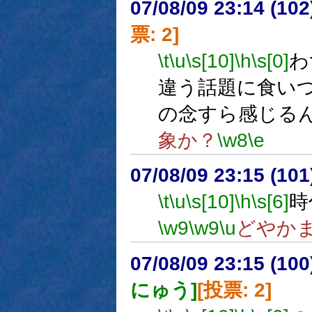
07/08/09 23:14 (
票: 2]
\t
\u
\s[10]
\h
\s[0]
わ
違う話題に食い
の念すら感じる
象か？
\w8
\e
07/08/09 23:15 (
\t
\u
\s[10]
\h
\s[6]
時
\w9
\w9
\u
どやか
07/08/09 23:15 (
にゅう]
[投票: 2]