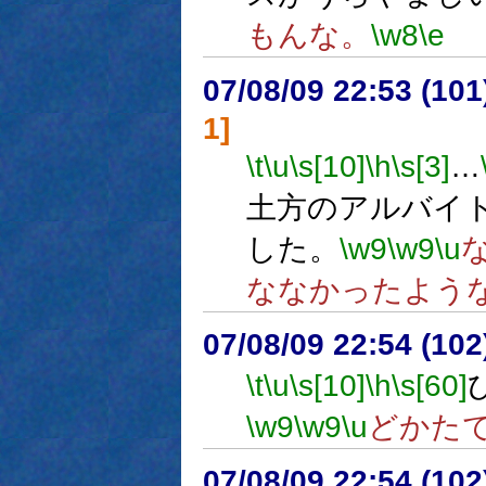
もんな。
\w8
\e
07/08/09 22:53 (
1]
\t
\u
\s[10]
\h
\s[3]
…
土方のアルバイ
した。
\w9
\w9
\u
ななかったよう
07/08/09 22:54 (
\t
\u
\s[10]
\h
\s[60]
\w9
\w9
\u
どかた
07/08/09 22:54 (