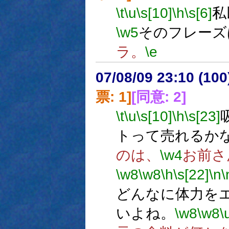
\t
\u
\s[10]
\h
\s[6]
私
\w5
そのフレーズ
ラ。
\e
07/08/09 23:10 (
票: 1]
[同意: 2]
\t
\u
\s[10]
\h
\s[23]
トって売れるか
のは、
\w4
お前さ
\w8
\w8
\h
\s[22]
\n
\
どんなに体力を
いよね。
\w8
\w8
\