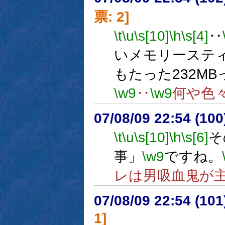
票: 2]
\t
\u
\s[10]
\h
\s[4]
‥
いメモリーステ
もたった232M
\w9
‥
\w9
何や色
07/08/09 22:54 (10
\t
\u
\s[10]
\h
\s[6]
そ
事」
\w9
ですね。
レは男吸血鬼が
07/08/09 22:54 (10
1]