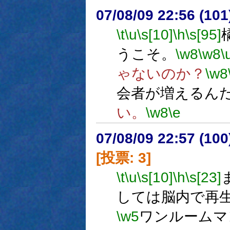
07/08/09 22:56 (
\t
\u
\s[10]
\h
\s[95]
うこそ。
\w8
\w8
\
ゃないのか？
\w8
会者が増えるん
い。
\w8
\e
07/08/09 22:57 (
[投票: 3]
\t
\u
\s[10]
\h
\s[23]
しては脳内で再
\w5
ワンルームマ