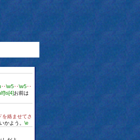
u
‥
\w5
‥
\w5
‥
lf]
\s[4]
お前は
ドを絡ませてさ
ないかよう。
\e
なしだよ。