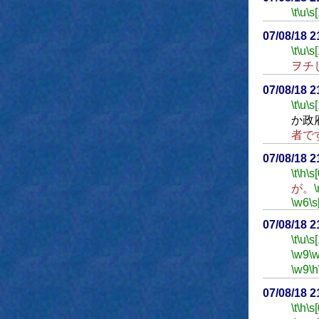
\t
\u
\s
07/08/18 
\t
\u
\s
ヲチ
07/08/18 
\t
\u
\s
か政
者で
07/08/18 
\t
\h
\s[
が。
\
\w6
\s
07/08/18 
\t
\u
\s
\w9
\
\w9
\h
07/08/18 
\t
\h
\s[