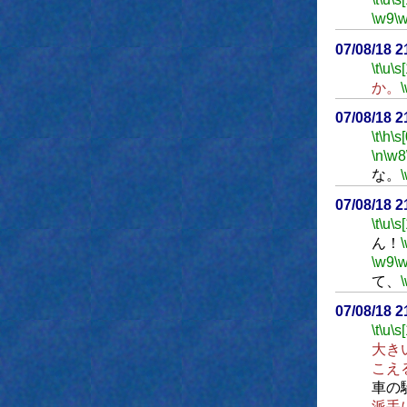
\w9
\
07/08/18 
\t
\u
\s
か。
07/08/18 
\t
\h
\s[
\n
\w8
な。
07/08/18 
\t
\u
\s
ん！
\w9
\
て、
07/08/18 
\t
\u
\s
大き
こえ
車の
派手