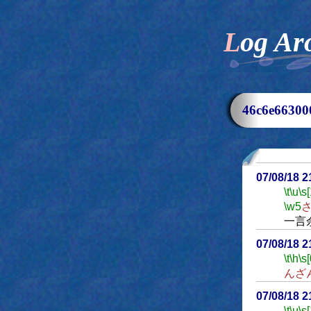
Log Ar
46c6e663
07/08/18 
\t
\u
\s
\w5
一言
07/08/18 
\t
\h
\s[
んざ
07/08/18 
\t
\u
\s