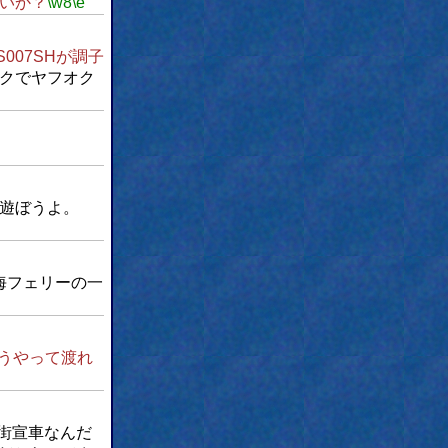
いか？
\w8
\e
S007SHが調子
ンクでヤフオク
遊ぼうよ。
海フェリーの一
うやって渡れ
街宣車なんだ