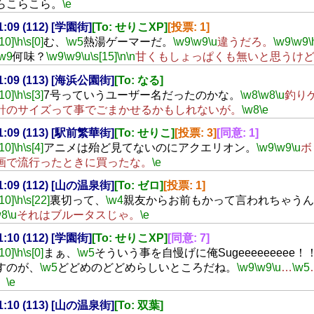
らこらこら。
\e
21:09 (112) [学園街]
[To: せりこXP]
[投票: 1]
[10]
\h
\s[0]
む、
\w5
熱湯ゲーマーだ。
\w9
\w9
\u
違うだろ。
\w9
\w9
\
\w9
何味？
\w9
\w9
\u
\s[15]
\n
\n
甘くもしょっぱくも無いと思うけ
21:09 (113) [海浜公園街]
[To: なる]
[10]
\h
\s[3]
7号っていうユーザー名だったのかな。
\w8
\w8
\u
釣り
針のサイズって事でごまかせるかもしれないが。
\w8
\e
21:09 (113) [駅前繁華街]
[To: せりこ]
[投票: 3]
[同意: 1]
[10]
\h
\s[4]
アニメは殆ど見てないのにアクエリオン。
\w9
\w9
\u
ボ
画で流行ったときに買ったな。
\e
21:09 (112) [山の温泉街]
[To: ゼロ]
[投票: 1]
[10]
\h
\s[22]
裏切って、
\w4
親友からお前もかって言われちゃうん
w8
\u
それはブルータスじゃ。
\e
21:10 (112) [学園街]
[To: せりこXP]
[同意: 7]
[10]
\h
\s[0]
まぁ、
\w5
そういう事を自慢げに俺Sugeeeeeeeee！
すのが、
\w5
どどめのどどめらしいところだね。
\w9
\w9
\u
…
\w5
。
\e
21:10 (113) [山の温泉街]
[To: 双葉]