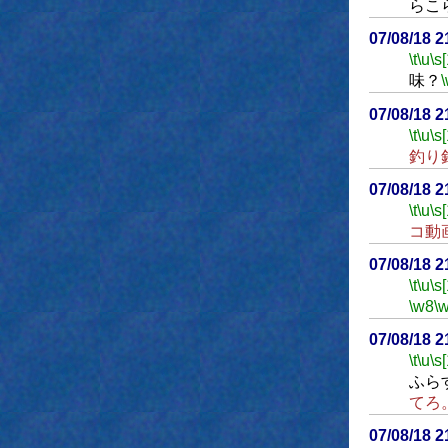
らこ
07/08/18 
\t
\u
\s
味？
07/08/18 
\t
\u
\s
釣り
07/08/18 
\t
\u
\s
コ動
07/08/18 
\t
\u
\s
\w8
\
07/08/18 
\t
\u
\s
ふら
てろ
07/08/18 