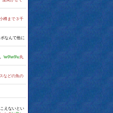
小樽まで３千
ロボなんて他に
。
\w9
\w9
\u
丸
スなどの魚の
こえないとい