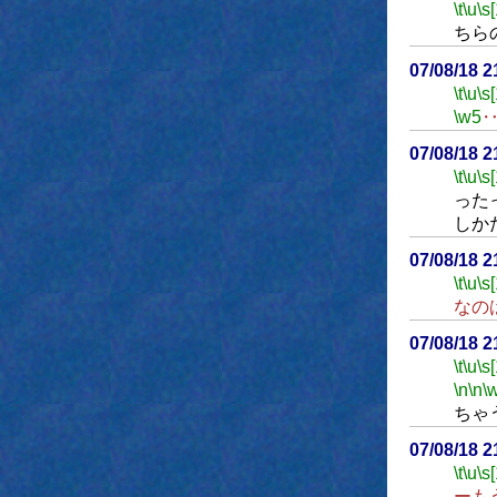
\t
\u
\s
ちら
07/08/18 
\t
\u
\s
\w5
07/08/18 
\t
\u
\s
った
しか
07/08/18 
\t
\u
\s
なの
07/08/18 
\t
\u
\s
\n
\n
\
ちゃ
07/08/18 
\t
\u
\s
ーも