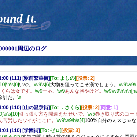
ound It.
00000001周辺のログ
21:00 (111) [駅前繁華街]
[To: よしの]
[投票: 2]
[10]
\h
\s[0]
いや。
\w9
\s[6]
大物を狙ってこそ漢でしょう。
\w9
\w9
\
さくらは女です。
\w9
一応。
\w9
あんな胸やけど。
\w9
\w9
\h
\n
\n[ha
余計だ。
\e
21:00 (110) [山の温泉街]
[To: ．さくら]
[投票: 2]
[同意: 1]
0]
\u
\s[10]
引っ張り方を間違えたせいで、
\w5
巻き取り式のコー
ん苦労したワイがここに。
\w9
\w9
\h
\s[4]
100%自分のミスじゃ
21:01 (110) [学園街]
[To: ゼロ]
[投票: 3]
[10]
\h
\s[23]
本気で聞く時は首の後ろのジャックにさすから問題