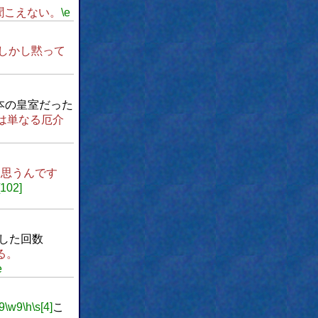
聞こえない。
\e
しかし黙って
本の皇室だった
は単なる厄介
思うんです
[102]
した回数
る。
e
9
\w9
\h
\s[4]
こ