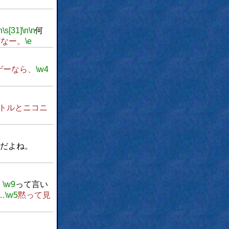
h
\s[31]
\n
\n
何
どなー。
\e
ゲーなら、
\w4
トルとニコニ
だよね。
！
\w9
って言い
…
\w5
黙って見