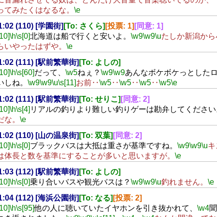
ってみたくはなるな。
\e
21:02 (110) [学園街]
[To: さくら]
[投票: 1]
[同意: 1]
[10]
\h
\s[0]
北海道は船で行くと安いよ。
\w9
\w9
\u
たしか新潟から
らいやったはずや。
\e
21:02 (111) [駅前繁華街]
[To: よしの]
[10]
\h
\s[60]
だって、
\w5
ねぇ？
\w9
\w9
あんなボケボケっとした
いしね。
\w9
\w9
\u
\s[11]
お前‥
\w5
‥
\w5
‥
\w5
‥
\w5
\e
21:02 (111) [駅前繁華街]
[To: せりこ]
[同意: 2]
[10]
\h
\s[4]
リアルの釣りより難しい釣りゲーは勘弁してください
だな。
\e
21:02 (110) [山の温泉街]
[To: 双葉]
[同意: 2]
[10]
\h
\s[0]
ブラックバスは大抵は重さが基準ですね。
\w9
\w9
\u
キ
は体長と数を基準にすることが多いと思いますが。
\e
21:03 (112) [駅前繁華街]
[To: よしの]
[10]
\h
\s[0]
乗り合いバスや観光バスは？
\w9
\w9
\u
釣れません。
\e
21:04 (112) [海浜公園街]
[To: なる]
[投票: 2]
[10]
\h
\s[95]
他の人に聴いていたイヤホンを引き抜かれて、
\w4
聞