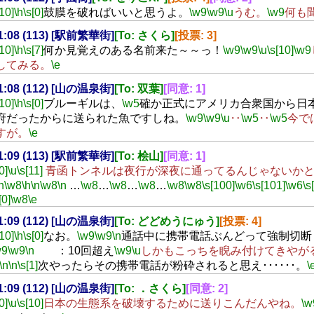
[10]
\h
\s[0]
鼓膜を破ればいいと思うよ。
\w9
\w9
\u
うむ。
\w9
何も
21:08 (113) [駅前繁華街]
[To: さくら]
[投票: 3]
[10]
\h
\s[7]
何か見覚えのある名前来た～～っ！
\w9
\w9
\u
\s[10]
\w9
してみる。
\e
21:08 (112) [山の温泉街]
[To: 双葉]
[同意: 1]
[10]
\h
\s[0]
ブルーギルは、
\w5
確か正式にアメリカ合衆国から日
府だったからに送られた魚ですしね。
\w9
\w9
\u
‥
\w5
‥
\w5
今で
すが。
\e
21:09 (113) [駅前繁華街]
[To: 桧山]
[同意: 1]
0]
\u
\s[11]
青函トンネルは夜行が深夜に通ってるんじゃないかと
n
\w8
\h
\n
\w8
\n
…
\w8
…
\w8
…
\w8
…
\w8
\w8
\s[100]
\w6
\s[101]
\w6
\s
[0]
\w8
\e
21:09 (112) [山の温泉街]
[To: どどめうにゅう]
[投票: 4]
[10]
\h
\s[0]
なお。
\w9
\w9
\n
通話中に携帯電話ぶんどって強制切断
w9
\w9
\n
：10回超え
\w9
\u
しかもこっちを睨み付けてきやが
\n
\n
\s[1]
次やったらその携帯電話が粉砕されると思え･･････。
\
21:09 (112) [山の温泉街]
[To: ．さくら]
[同意: 2]
0]
\u
\s[10]
日本の生態系を破壊するために送りこんだんやね。
\w