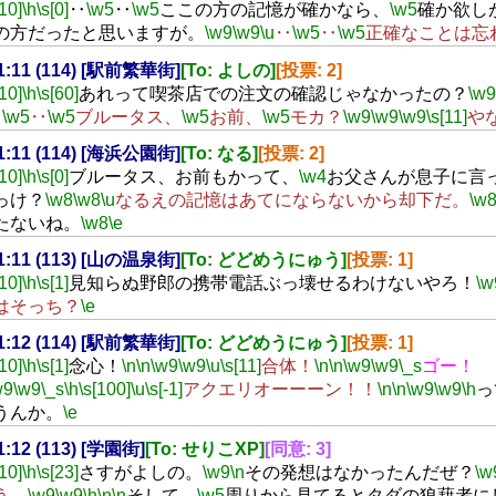
[10]
\h
\s[0]
‥
\w5
‥
\w5
ここの方の記憶が確かなら、
\w5
確か欲し
の方だったと思いますが。
\w9
\w9
\u
‥
\w5
‥
\w5
正確なことは忘
21:11 (114) [駅前繁華街]
[To: よしの]
[投票: 2]
[10]
\h
\s[60]
あれって喫茶店での注文の確認じゃなかったの？
\w9
‥
\w5
‥
\w5
ブルータス、
\w5
お前、
\w5
モカ？
\w9
\w9
\w9
\s[11]
や
21:11 (114) [海浜公園街]
[To: なる]
[投票: 2]
[10]
\h
\s[0]
ブルータス、お前もかって、
\w4
お父さんが息子に言
っけ？
\w8
\w8
\u
なるえの記憶はあてにならないから却下だ。
\w
たないね。
\w8
\e
21:11 (113) [山の温泉街]
[To: どどめうにゅう]
[投票: 1]
[10]
\h
\s[1]
見知らぬ野郎の携帯電話ぶっ壊せるわけないやろ！
\w
はそっち？
\e
21:12 (114) [駅前繁華街]
[To: どどめうにゅう]
[投票: 1]
[10]
\h
\s[1]
念心！
\n
\n
\w9
\w9
\u
\s[11]
合体！
\n
\n
\w9
\w9
\_s
ゴー！
w9
\w9
\_s
\h
\s[100]
\u
\s[-1]
アクエリオーーーン！！
\n
\n
\w9
\w9
\h
っ
うんか。
\e
21:12 (113) [学園街]
[To: せりこXP]
[同意: 3]
[10]
\h
\s[23]
さすがよしの。
\w9
\n
その発想はなかったんだぜ？
\w
う。
\w9
\w9
\h
\n
\n
そして、
\w5
周りから見てるとタダの狼藉者に