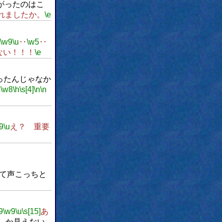
がったのはこ
れましたか。
\e
\w9
\u
‥
\w5
‥
ない！！！
\e
ったんじゃなか
8
\w8
\h
\s[4]
\n
\n
9
\u
え？ 重要
て声こっちと
9
\w9
\u
\s[15]
あ
しか見えない