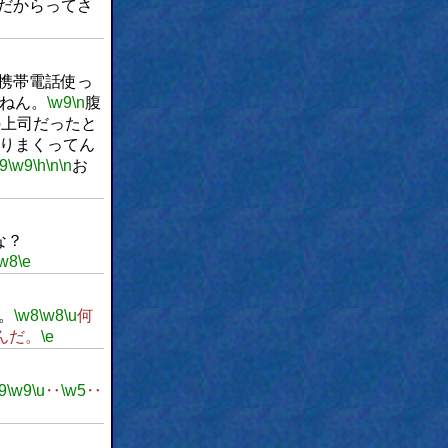
だからってさ
携帯電話使っ
ねん。
\w9
\n
腹
の上司だったと
りまくってん
9
\w9
\h
\n
\n
お
な？
\w8
\e
。
\w8
\w8
\u
何
んだ。
\e
9
\w9
\u
‥
\w5
‥