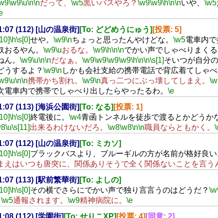
\w9
\w9
\u
\n
\n
だって、
\w5
黒いバスやろ？
\w9
\w9
\h
\n
\n
いや、
\w5
e
21:07 (112) [山の温泉街]
[To: どどめうにゅう]
[投票: 5]
[10]
\h
\s[0]
せや。
\w9
\n
ちょっと思ったんやけどな。
\w5
電車内で
奴おるやん。
\w9
\u
おるな。
\w9
\h
\n
\n
でかい声でしゃべりまくる
ねん。
\w9
\u
\n
\n
だなぁ。
\w9
\w9
\w9
\w9
\h
\n
\n
\s[1]
そいつが自分
どうするよ？
\w9
\n
しかも会社支給の携帯電話で背広着てしゃべ
\w9
\u
\n
\n
携帯かち割れ。
\w9
\n
真っ二つにぶっ壊してしまえ。
\w
次電車内で携帯でしゃべり出したらやったるわ。
\e
21:07 (113) [海浜公園街]
[To: なる]
[投票: 1]
[10]
\h
\s[0]
終電後に。
\w4
青函トンネルを徒歩で渡るとかどうか
w8
\u
\s[11]
出来るわけないだろ。
\w8
\w8
\n
\n
職員ならともかく。
21:07 (112) [山の温泉街]
[To: ミカソ]
[10]
\h
\s[0]
ブラックバスより、ブルーギルの方が名前が格好良い
まえはいつも唐突に、関係ありそうで全く関係ないことを言う
21:07 (113) [駅前繁華街]
[To: よしの]
[10]
\h
\s[0]
その横でさらにでかい声で独り言言うのはどうだ？
\w
‥
\w5
通報されます。
\w9
精神病院に。
\e
21:08 (112) [学園街]
[To: せりこXP]
[投票: 4]
[同意: 2]