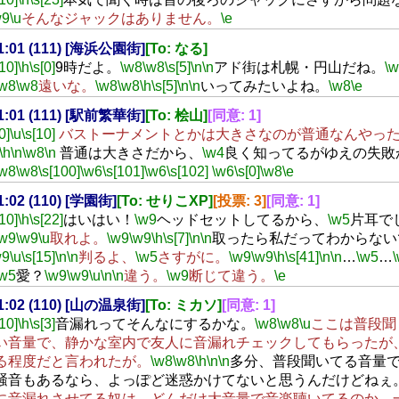
w9
\u
そんなジャックはありません。
\e
21:01 (111) [海浜公園街]
[To: なる]
[10]
\h
\s[0]
9時だよ。
\w8
\w8
\s[5]
\n
\n
アド街は札幌・円山だね。
\
\w8
\w8
遠いな。
\w8
\w8
\h
\s[5]
\n
\n
いってみたいよね。
\w8
\e
21:01 (111) [駅前繁華街]
[To: 桧山]
[同意: 1]
0]
\u
\s[10]
バストーナメントとかは大きさなのが普通なんやっ
\h
\n
\w8
\n
普通は大きさだから、
\w4
良く知ってるがゆえの失敗
\w8
\w8
\s[100]
\w6
\s[101]
\w6
\s[102]
\w6
\s[0]
\w8
\e
21:02 (110) [学園街]
[To: せりこXP]
[投票: 3]
[同意: 1]
[10]
\h
\s[22]
はいはい！
\w9
ヘッドセットしてるから、
\w5
片耳で
\w9
\w9
\u
取れよ。
\w9
\w9
\h
\s[7]
\n
\n
取ったら私だってわからない
w9
\u
\s[15]
\n
\n
判るよ、
\w5
さすがに。
\w9
\w9
\h
\s[41]
\n
\n
…
\w5
…
\w5
愛？
\w9
\w9
\u
\n
\n
違う。
\w9
断じて違う。
\e
21:02 (110) [山の温泉街]
[To: ミカソ]
[同意: 1]
[10]
\h
\s[3]
音漏れってそんなにするかな。
\w8
\w8
\u
ここは普段聞
い音量で、静かな室内で友人に音漏れチェックしてもらったが
る程度だと言われたが。
\w8
\w8
\h
\n
\n
多分、普段聞いてる音量
騒音もあるなら、よっぽど迷惑かけてないと思うんだけどねぇ
に音漏れさせてる奴は、どんだけ大音量で音楽聴いてるのか、