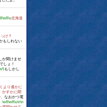
w8
\w8
\u
北海道
たっけ？
かもしれない
しか聞けませ
でしょ！
\w5
もしかし
くより遙かに
、かすかに聞
で、なおかつ電
。
\w8
\w8
\u
\n
\n
一度聞かせて