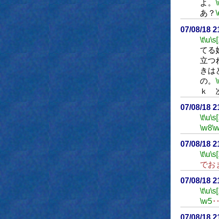
よ。
あ？
\
07/08/18 
\t
\u
\s
てる
立つ
きは
の。
ｋ 
07/08/18 
\t
\u
\s
\w8
\
07/08/18 
\t
\u
\s
でお
07/08/18 
\t
\u
\s
\w5
07/08/18 