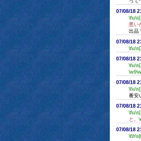
って
07/08/18 
\t
\u
\s
悪い
出品
07/08/18 
\t
\u
\s
07/08/18 
\t
\u
\s
\w9
\
07/08/18 
\t
\u
\s
番安
07/08/18 
\t
\u
\s
と。
\
07/08/18 
\t
\h
\s[