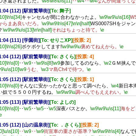
つき返されました。
\w8
\w8
\u
\s[11]
‥
\w4
‥
\w4
なんか間違ってな
21:04 (112) [駅前繁華街]
[To: 舞子]
[10]
\h
\s[34]
キャンセルが間に合わなかったよ。
\w9
\w9
\u
\s[16]
W
からまあ良いだろ。
\w9
\w9
\h
\s[47]
\n
\n[half]
WS0007SHをジャ
？
\w9
\w9
\u
\s[13]
\n
\n[half]
それはちょっと待て。
\e
21:04 (111) [学園街]
[To: せりこXP]
[投票: 2]
[10]
\h
\s[26]
ボケボケしてます!
\w9
\w9
\u
褒めてねえから。
\e
21:04 (112) [駅前繁華街]
[To: さくら]
[投票: 4]
[10]
\h
\s[0]
‥
\w9
‥
\w9
\s[8]
\w9
参加してるのなら、
\w2
ＧＭ挟んで
w9
\u
\s[10]
\w9
うむ、
\w3
マ島Ch4で待つ。
\e
21:05 (112) [駅前繁華街]
[To: さくら]
[投票: 1]
[10]
\h
\s[0]
そんなに安かったかなと思って調べたら、
\w4
新日本
い奴で５５００円するね。
\w9
\w9
\u
調べんでもええわい。
\e
21:05 (113) [駅前繁華街]
[To: よしの]
[10]
\h
\s[0]
‥
\w5
‥
\w5
‥
\w5
深夜バスとか。
\w9
\w9
\u
\s[11]
海をど
e
21:05 (112) [山の温泉街]
[To: ．さくら]
[投票: 2]
0]
\u
\s[10]
‥
\w9
‥
\w9
街宣車の重さが基準？
\w9
\w9
\h
\s[4]
なんで