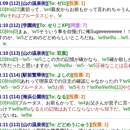
21:09 (112) [山の温泉街]
[To: ゼロ]
[投票: 1]
[10]
\h
\s[22]
裏切って、
\w4
親友からお前もかって言われちゃうん
w8
\u
それはブルータスじゃ。
\e
21:10 (112) [学園街]
[To: せりこXP]
[同意: 7]
[10]
\h
\s[0]
まぁ、
\w5
そういう事を自慢げに俺Sugeeeeeeeee！
すのが、
\w5
どどめのどどめらしいところだね。
\w9
\w9
\u
…
\w5
。
\e
21:10 (113) [山の温泉街]
[To: 双葉]
[10]
\h
\s[0]
‥
\w5
‥
\w5
ここの方の記憶が確かなら、
\w5
確か欲し
の方だったと思いますが。
\w9
\w9
\u
‥
\w5
‥
\w5
正確なことは忘
21:11 (114) [駅前繁華街]
[To: よしの]
[投票: 2]
[10]
\h
\s[60]
あれって喫茶店での注文の確認じゃなかったの？
\w9
‥
\w5
‥
\w5
ブルータス、
\w5
お前、
\w5
モカ？
\w9
\w9
\w9
\s[11]
や
21:11 (114) [海浜公園街]
[To: なる]
[投票: 2]
[10]
\h
\s[0]
ブルータス、お前もかって、
\w4
お父さんが息子に言
っけ？
\w8
\w8
\u
なるえの記憶はあてにならないから却下だ。
\w
たないね。
\w8
\e
21:11 (113) [山の温泉街]
[To: どどめうにゅう]
[投票: 1]