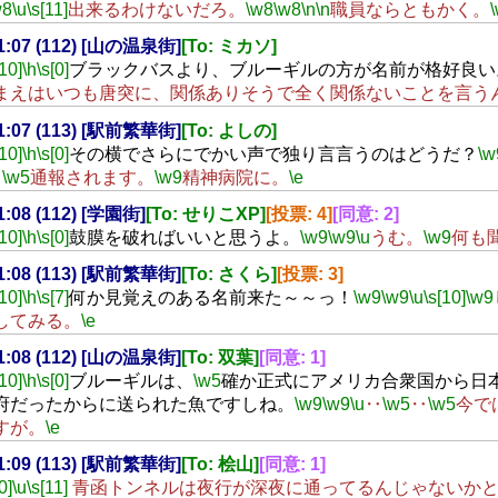
w8
\u
\s[11]
出来るわけないだろ。
\w8
\w8
\n
\n
職員ならともかく。
21:07 (112) [山の温泉街]
[To: ミカソ]
[10]
\h
\s[0]
ブラックバスより、ブルーギルの方が名前が格好良い
まえはいつも唐突に、関係ありそうで全く関係ないことを言う
21:07 (113) [駅前繁華街]
[To: よしの]
[10]
\h
\s[0]
その横でさらにでかい声で独り言言うのはどうだ？
\w
‥
\w5
通報されます。
\w9
精神病院に。
\e
21:08 (112) [学園街]
[To: せりこXP]
[投票: 4]
[同意: 2]
[10]
\h
\s[0]
鼓膜を破ればいいと思うよ。
\w9
\w9
\u
うむ。
\w9
何も
21:08 (113) [駅前繁華街]
[To: さくら]
[投票: 3]
[10]
\h
\s[7]
何か見覚えのある名前来た～～っ！
\w9
\w9
\u
\s[10]
\w9
してみる。
\e
21:08 (112) [山の温泉街]
[To: 双葉]
[同意: 1]
[10]
\h
\s[0]
ブルーギルは、
\w5
確か正式にアメリカ合衆国から日
府だったからに送られた魚ですしね。
\w9
\w9
\u
‥
\w5
‥
\w5
今で
すが。
\e
21:09 (113) [駅前繁華街]
[To: 桧山]
[同意: 1]
0]
\u
\s[11]
青函トンネルは夜行が深夜に通ってるんじゃないかと