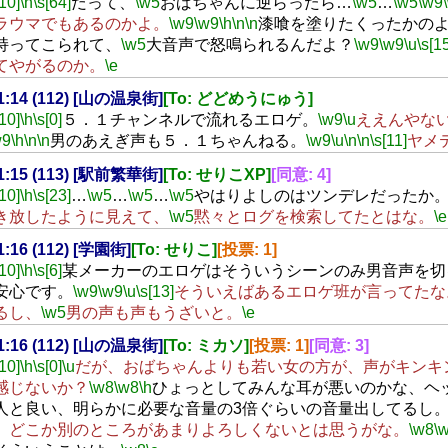
[10]
\h
\s[64]
だって、
\w5
おばちゃんに逆らったら…
\w5
…
\w5
\w9
ラウマでもあるのかよ。
\w9
\w9
\h
\n
\n
漆喰を塗りたくったかの
持ってこられて、
\w5
大音声で怒鳴られるんだよ？
\w9
\w9
\u
\s[1
てやがるのか。
\e
21:14 (112) [山の温泉街]
[To: どどめうにゅう]
[10]
\h
\s[0]
５．１チャンネルで流れるエロゲ。
\w9
\u
ええんやな
w9
\h
\n
\n
男のあえぎ声も５．１ちゃんねる。
\w9
\u
\n
\n
\s[11]
ヤメテ
21:15 (113) [駅前繁華街]
[To: せりこXP]
[同意: 4]
[10]
\h
\s[23]
…
\w5
…
\w5
…
\w5
やはりよしのはツンデレだったか
き放したように見えて、
\w5
黙々とログを検索してたとはな。
\e
21:16 (112) [学園街]
[To: せりこ]
[投票: 1]
[10]
\h
\s[6]
某メーカーのエロゲはそういうシーンのみ男音声を切
安心です。
\w9
\w9
\u
\s[13]
そういえばあるエロゲ班が言ってたな
るし、
\w5
男の声も声もうざいと。
\e
21:16 (112) [山の温泉街]
[To: ミカソ]
[投票: 1]
[同意: 3]
[10]
\h
\s[0]
\u
だが、おばちゃんよりも若い女の方が、声がキンキ
感じないか？
\w8
\w8
\h
ひょっとしてみんな耳が悪いのかな、ヘ
人と良い、明らかに必要な音量の3倍ぐらいの音量出してるし
、どこか別のところがあまりよろしくないとは思うがな。
\w8
\