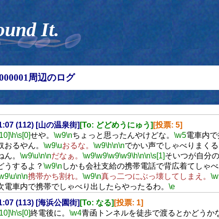
ound It.
00000001周辺のログ
21:07 (112) [山の温泉街]
[To: どどめうにゅう]
[投票: 5]
[10]
\h
\s[0]
せや。
\w9
\n
ちょっと思ったんやけどな。
\w5
電車内で
奴おるやん。
\w9
\u
おるな。
\w9
\h
\n
\n
でかい声でしゃべりまくる
ねん。
\w9
\u
\n
\n
だなぁ。
\w9
\w9
\w9
\w9
\h
\n
\n
\s[1]
そいつが自分
どうするよ？
\w9
\n
しかも会社支給の携帯電話で背広着てしゃべ
\w9
\u
\n
\n
携帯かち割れ。
\w9
\n
真っ二つにぶっ壊してしまえ。
\w
次電車内で携帯でしゃべり出したらやったるわ。
\e
21:07 (113) [海浜公園街]
[To: なる]
[投票: 1]
[10]
\h
\s[0]
終電後に。
\w4
青函トンネルを徒歩で渡るとかどうか