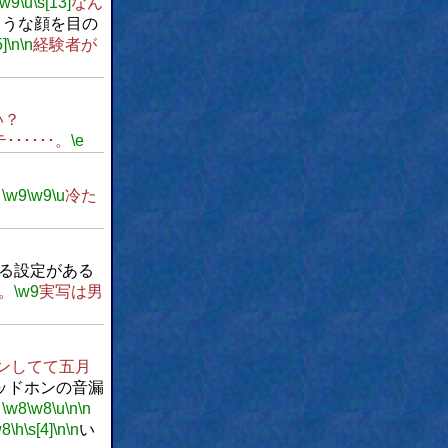
\w9
\u
\s[13]
なん
ような顔を目の
5]
\n
\n
経験者が
い？
･･････。
\e
。
\w9
\w9
\u
冷た
る設定がある
。
\w9
実写は男
ンしてて五月
ッドホンの音漏
。
\w8
\w8
\u
\n
\n
w8
\h
\s[4]
\n
\n
い