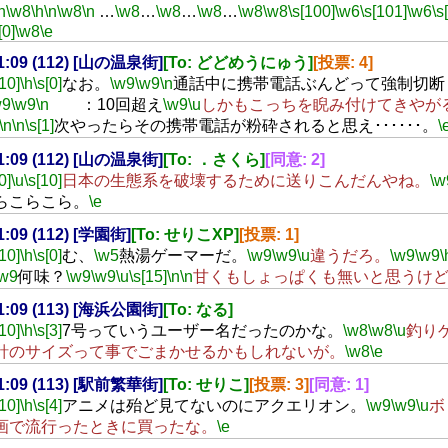
n
\w8
\h
\n
\w8
\n
…
\w8
…
\w8
…
\w8
…
\w8
\w8
\s[100]
\w6
\s[101]
\w6
\s
[0]
\w8
\e
21:09 (112) [山の温泉街]
[To: どどめうにゅう]
[投票: 4]
[10]
\h
\s[0]
なお。
\w9
\w9
\n
通話中に携帯電話ぶんどって強制切断
w9
\w9
\n
：10回超え
\w9
\u
しかもこっちを睨み付けてきやが
\n
\n
\s[1]
次やったらその携帯電話が粉砕されると思え･･････。
\
21:09 (112) [山の温泉街]
[To: ．さくら]
[同意: 2]
0]
\u
\s[10]
日本の生態系を破壊するために送りこんだんやね。
\w
らこらこら。
\e
21:09 (112) [学園街]
[To: せりこXP]
[投票: 1]
[10]
\h
\s[0]
む、
\w5
熱湯ゲーマーだ。
\w9
\w9
\u
違うだろ。
\w9
\w9
\
\w9
何味？
\w9
\w9
\u
\s[15]
\n
\n
甘くもしょっぱくも無いと思うけ
21:09 (113) [海浜公園街]
[To: なる]
[10]
\h
\s[3]
7号っていうユーザー名だったのかな。
\w8
\w8
\u
釣り
針のサイズって事でごまかせるかもしれないが。
\w8
\e
21:09 (113) [駅前繁華街]
[To: せりこ]
[投票: 3]
[同意: 1]
[10]
\h
\s[4]
アニメは殆ど見てないのにアクエリオン。
\w9
\w9
\u
ボ
画で流行ったときに買ったな。
\e