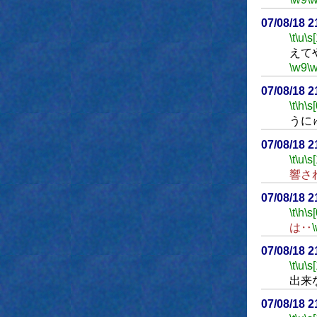
07/08/18 
\t
\u
\s
えて
\w9
\
07/08/18 
\t
\h
\s[
うに
07/08/18 
\t
\u
\s
響さ
07/08/18 
\t
\h
\s[
は‥
07/08/18 
\t
\u
\s
出来
07/08/18 