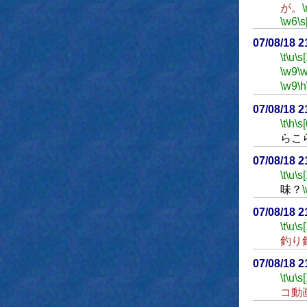
が。
\
\w6
\s
07/08/18 
\t
\u
\s
\w9
\
\w9
\h
07/08/18 
\t
\h
\s[
らこ
07/08/18 
\t
\u
\s
味？
07/08/18 
\t
\u
\s
釣り
07/08/18 
\t
\u
\s
コ動