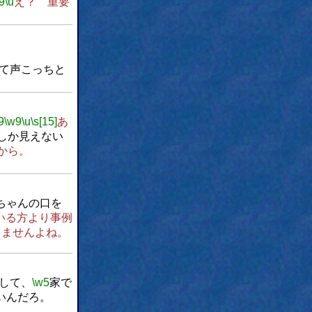
9
\u
え？ 重要
て声こっちと
9
\w9
\u
\s[15]
あ
しか見えない
から。
ちゃんの口を
いる方より事例
しませんよね。
して、
\w5
家で
いんだろ。