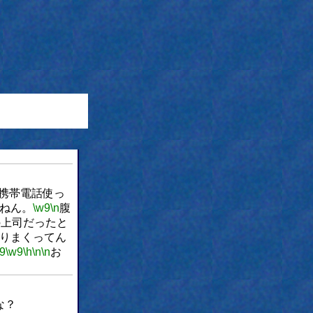
携帯電話使っ
ねん。
\w9
\n
腹
の上司だったと
りまくってん
9
\w9
\h
\n
\n
お
な？