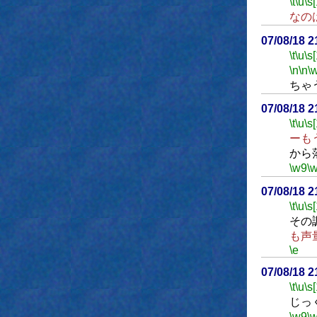
\t
\u
\s
なの
07/08/18 
\t
\u
\s
\n
\n
\
ちゃ
07/08/18 
\t
\u
\s
ーも
から
\w9
\
07/08/18 
\t
\u
\s
その
も声
\e
07/08/18 
\t
\u
\s
じっ
\w9
\