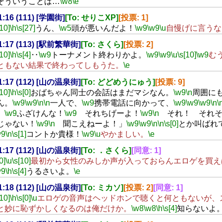
そういうことは…
\w8
\e
21:16 (111) [学園街]
[To: せりこXP]
[投票: 1]
[10]
\h
\s[27]
うん、
\w5
頭が悪いんだよ！
\w9
\w9
\u
自慢げに言うな
21:17 (113) [駅前繁華街]
[To: さくら]
[投票: 2]
[10]
\h
\s[4]
‥
\w9
トーナメント終わりかよ。
\w9
\w9
\u
\s[10]
\w9
む
ともない結果で終わってしもうた。
\e
21:17 (112) [山の温泉街]
[To: どどめうにゅう]
[投票: 9]
[10]
\h
\s[0]
おばちゃん同士の会話はまだマシなん。
\w9
\n
周囲に
ん。
\w9
\w9
\n
\n
一人で、
\w9
携帯電話に向かって、
\w9
\w9
\w9
\n
\
！
\w9
ふざけんな！
\w9
それちげーよ！
\w9
\n
それ！ それ
じゃない！
\w9
\n
聞こえねーよ！」
\w9
\w9
\n
\n
\s[0]
とか叫ばれ
w9
\n
\s[1]
コントか貴様！
\w9
\u
やかましい。
\e
21:17 (112) [山の温泉街]
[To: ．さくら]
[同意: 1]
0]
\u
\s[10]
最初から女性のみしか声が入っておらんエロゲを買え
w9
\h
\s[4]
うるさいよ。
\e
21:18 (112) [山の温泉街]
[To: ミカソ]
[投票: 2]
[同意: 1]
[10]
\h
\s[0]
\u
エロゲの音声はヘッドホンで聴くと何ともないが、
と妙に恥ずかしくなるのは俺だけか。
\w8
\w8
\h
\s[4]
知らないよ