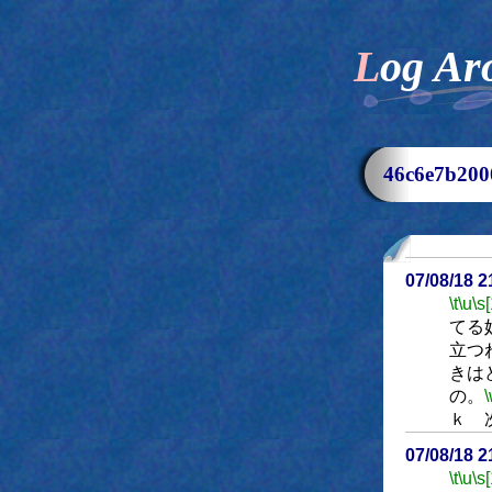
Log Ar
46c6e7b2
07/08/18 
\t
\u
\s
てる
立つ
きは
の。
ｋ 
07/08/18 
\t
\u
\s