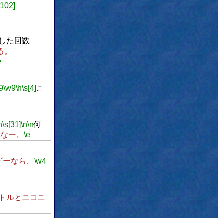
[102]
した回数
る。
e
9
\w9
\h
\s[4]
こ
h
\s[31]
\n
\n
何
どなー。
\e
ゲーなら、
\w4
トルとニコニ