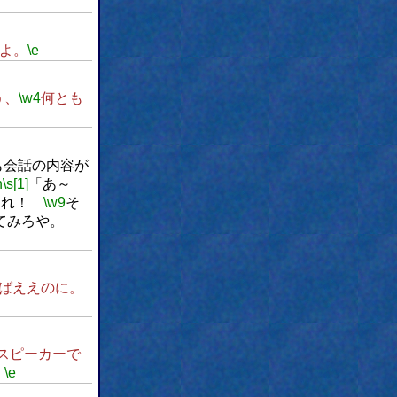
よ。
\e
う、
\w4
何とも
も会話の内容が
n
\s[1]
「あ～
それ！
\w9
そ
てみろや。
ばええのに。
スピーカーで
。
\e