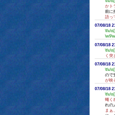
\t
\u
\s
かト
前に
語っ
07/08/18 
\t
\u
\s
\w9
\
07/08/18 
\t
\u
\s
く突
07/08/18 
\t
\u
\s
ので
が映
07/08/18 
\t
\u
\s
蠅く
れの
まぁ