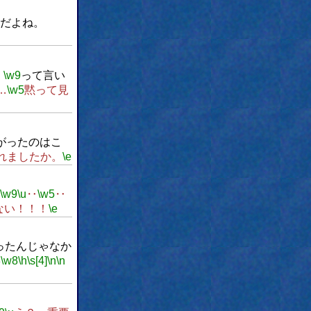
だよね。
！
\w9
って言い
…
\w5
黙って見
がったのはこ
れましたか。
\e
\w9
\u
‥
\w5
‥
ない！！！
\e
ったんじゃなか
8
\w8
\h
\s[4]
\n
\n