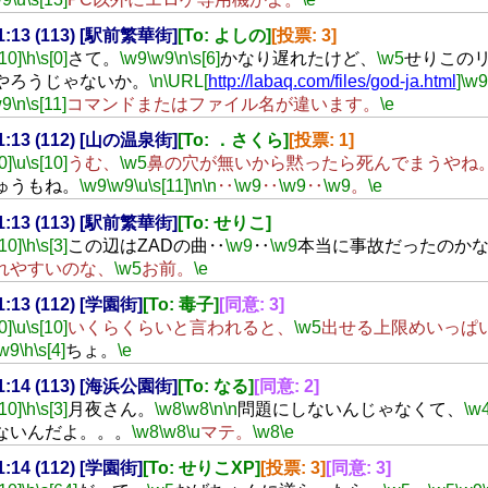
21:13 (113) [駅前繁華街]
[To: よしの]
[投票: 3]
[10]
\h
\s[0]
さて。
\w9
\w9
\n
\s[6]
かなり遅れたけど、
\w5
せりこの
やろうじゃないか。
\n
\URL[
http://labaq.com/files/god-ja.html
]
\w9
w9
\n
\s[11]
コマンドまたはファイル名が違います。
\e
21:13 (112) [山の温泉街]
[To: ．さくら]
[投票: 1]
0]
\u
\s[10]
うむ、
\w5
鼻の穴が無いから黙ったら死んでまうやね
ゅうもね。
\w9
\w9
\u
\s[11]
\n
\n
‥
\w9
‥
\w9
‥
\w9
。
\e
21:13 (113) [駅前繁華街]
[To: せりこ]
[10]
\h
\s[3]
この辺はZADの曲‥
\w9
‥
\w9
本当に事故だったのか
れやすいのな、
\w5
お前。
\e
21:13 (112) [学園街]
[To: 毒子]
[同意: 3]
0]
\u
\s[10]
いくらくらいと言われると、
\w5
出せる上限めいっぱ
\w9
\h
\s[4]
ちょ。
\e
21:14 (113) [海浜公園街]
[To: なる]
[同意: 2]
[10]
\h
\s[3]
月夜さん。
\w8
\w8
\n
\n
問題にしないんじゃなくて、
\w
ないんだよ。。。
\w8
\w8
\u
マテ。
\w8
\e
21:14 (112) [学園街]
[To: せりこXP]
[投票: 3]
[同意: 3]