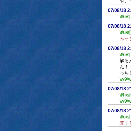
や、
07/08/18 
\t
\u
\s
07/08/18 
\t
\u
\s
みっ
07/08/18 
\t
\u
\s
解る
ん
っち
\w9
\
07/08/18 
\t
\h
\s[
\w9
\
07/08/18 
\t
\u
\s
聞く