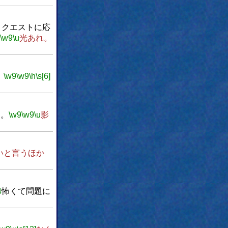
リクエストに応
\w9
\u
光あれ。
。
\w9
\w9
\h
\s[6]
な。
\w9
\w9
\u
影
いと言うほか
4
怖くて問題に