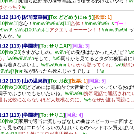
[10]
\h
\s[1]
見知らぬ野郎の携帯電話ぶっ壊せるわけないやろ！
\w
はそっち？
\e
21:12 (114) [駅前繁華街]
[To: どどめうにゅう]
[投票: 1]
[10]
\h
\s[1]
念心！
\n
\n
\w9
\w9
\u
\s[11]
合体！
\n
\n
\w9
\w9
\_s
ゴー！
w9
\w9
\_s
\h
\s[100]
\u
\s[-1]
アクエリオーーーン！！
\n
\n
\w9
\w9
\h
っ
うんか。
\e
21:12 (113) [学園街]
[To: せりこXP]
[同意: 3]
[10]
\h
\s[23]
さすがよしの。
\w9
\n
その発想はなかったんだぜ？
\w
う。
\w9
\w9
\h
\n
\n
そして、
\w5
周りから見てるとタダの狼藉者に
落ち着きなさいよ。
\w9
\w9
\u
\n
\n
いいから黙ってくれ。
\w9
頼む
w9
\h
\s[7]
\n
\n
私が黙ったら死んじゃうでしょ！！
\e
21:12 (113) [山の温泉街]
[To: 月夜]
[投票: 1]
[同意: 5]
[10]
\h
\s[1006]
どどめには電車内で大音量でしゃべっているおば
調子でふさいでもらいたいね。
\w9
\w9
\u
携帯電話で通話されて
量も比較にならないほど大規模なのに、
\w5
なぜか誰も問題に
21:13 (113) [学園街]
[To: せりこ]
[同意: 4]
[10]
\h
\s[3]
家用で適当に流しっぱなしの曲はスピーカーに回すと
くり見るのはエロゲくらいの人はいくらのヘッドホン買えばい
w9
\u
\s[13]
PC以外にエロゲ専用機かよ。
\e