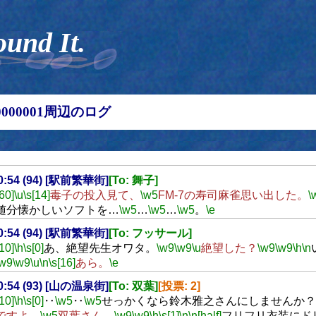
ound It.
00000001周辺のログ
00:54 (94) [駅前繁華街]
[To: 舞子]
[60]
\u
\s[14]
毒子の投入見て、
\w5
FM-7の寿司麻雀思い出した。
\
随分懐かしいソフトを…
\w5
…
\w5
…
\w5
。
\e
00:54 (94) [駅前繁華街]
[To: フッサール]
[10]
\h
\s[0]
あ、絶望先生オワタ。
\w9
\w9
\u
絶望した？
\w9
\w9
\h
\n
\w9
\w9
\u
\n
\s[16]
あら。
\e
00:54 (93) [山の温泉街]
[To: 双葉]
[投票: 2]
[10]
\h
\s[0]
‥
\w5
‥
\w5
せっかくなら鈴木雅之さんにしませんか？
ですよ、
\w5
双葉さん。
\w9
\w9
\h
\s[1]
\n
\n[half]
フリフリ衣装にド