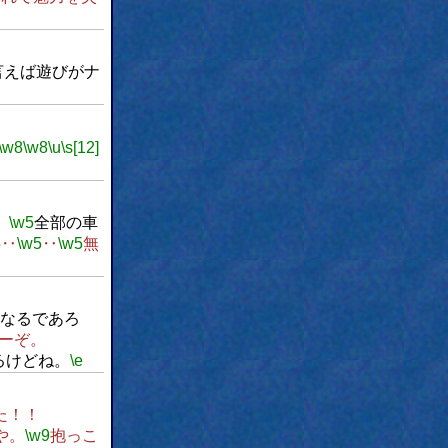
言えば遊びがナ
\w8
\w8
\u
\s[12]
、
\w5
全部の車
5
‥
\w5
‥
\w5
無
なるであろ
ーぞ。
るけどね。
\e
た！！
や。
\w9
抱っこ