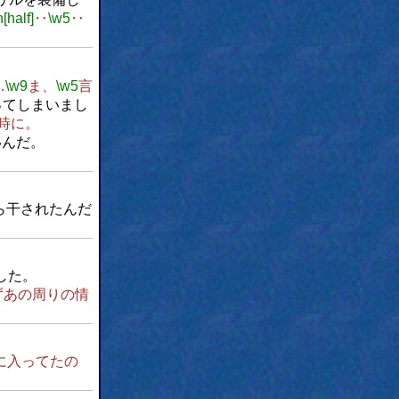
n[half]
‥
\w5
‥
…
\w9
ま、
\w5
言
ってしまいまし
時に。
いんだ。
ら干されたんだ
した。
ずあの周りの情
に入ってたの