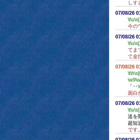
しす
07/08/26 
\t
\u
\s
今の
07/08/26 
\t
\u
\s
てま
て金
07/08/26 
\t
\h
\s[
\w9
\
「‥
面白
07/08/26 
\t
\u
\s
送を
超短
です
07/08/26 