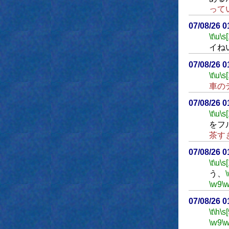
って
07/08/26 
\t
\u
\s
イね
07/08/26 
\t
\u
\s
車の
07/08/26 
\t
\u
\s
をフ
茶す
07/08/26 
\t
\u
\s
う、
\w9
\
07/08/26 
\t
\h
\s[
\w9
\