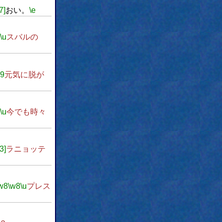
7]
おい。
\e
\u
スバルの
w9
元気に脱が
\u
今でも時々
3]
ラニョッテ
w8
\w8
\u
プレス