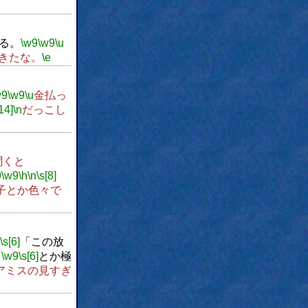
る。
\w9
\w9
\u
きたな。
\e
w9
\w9
\u
金払っ
14]
\n
だっこし
聞くと
9
\w9
\h
\n
\s[8]
子とか色々で
\s[6]
「この放
」
\w9
\s[6]
とか極
アミスの見すぎ