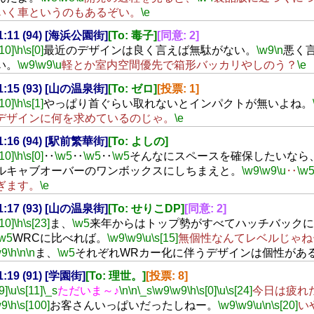
いく車というのもあるぞい。
\e
01:11 (94) [海浜公園街]
[To: 毒子]
[同意: 2]
[10]
\h
\s[0]
最近のデザインは良く言えば無駄がない。
\w9
\n
悪く
い。
\w9
\w9
\u
軽とか室内空間優先で箱形バッカリやしのう？
\e
01:15 (93) [山の温泉街]
[To: ゼロ]
[投票: 1]
[10]
\h
\s[1]
やっぱり首ぐらい取れないとインパクトが無いよね。
デザインに何を求めているのじゃ。
\e
01:16 (94) [駅前繁華街]
[To: よしの]
[10]
\h
\s[0]
‥
\w5
‥
\w5
‥
\w5
そんなにスペースを確保したいなら
ルキャブオーバーのワンボックスにしちまえと。
\w9
\w9
\u
‥
\w
ぎます。
\e
01:17 (93) [山の温泉街]
[To: せりこDP]
[同意: 2]
[10]
\h
\s[23]
ま、
\w5
来年からはトップ勢がすべてハッチバックに
\w5
WRCに比べれば。
\w9
\w9
\u
\s[15]
無個性なんてレベルじゃね
w9
\h
\n
\n
ま、
\w5
それぞれWRカー化に伴うデザインは個性があ
01:19 (91) [学園街]
[To: 理世。]
[投票: 8]
9]
\u
\s[11]
\_s
ただいま～♪
\n
\n
\_s
\w9
\w9
\h
\s[0]
\u
\s[24]
今日は疲れ
w9
\h
\s[100]
お客さんいっぱいだったしねー。
\w9
\w9
\u
\n
\s[20]
い