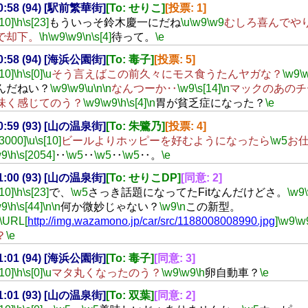
00:58 (94) [駅前繁華街]
[To: せりこ]
[投票: 1]
[10]
\h
\s[23]
もういっそ鈴木慶一にだね
\u
\w9
\w9
むしろ喜んでや
で却下。
\h
\w9
\w9
\n
\s[4]
待って。
\e
00:58 (94) [海浜公園街]
[To: 毒子]
[投票: 5]
[10]
\h
\s[0]
\u
そう言えばこの前久々にモス食うたんヤガな？
\w9
\
んだねい？
\w9
\w9
\u
\n
\n
なんつーか‥
\w9
\s[14]
\n
マックのあのチ
味く感じてのう？
\w9
\w9
\h
\s[4]
\n
胃が貧乏症になった？
\e
00:59 (93) [山の温泉街]
[To: 朱鷺乃]
[投票: 4]
[3000]
\u
\s[10]
ビールよりホッピーを好むようになったら
\w5
お
w9
\h
\s[2054]
‥
\w5
‥
\w5
‥
\w5
‥。
\e
01:00 (93) [山の温泉街]
[To: せりこDP]
[同意: 2]
[10]
\h
\s[23]
で、
\w5
さっき話題になってたFitなんだけどさ。
\w9
w9
\h
\s[44]
\n
\n
何か微妙じゃない？
\w9
\n
この新型。
\URL[
http://img.wazamono.jp/car/src/1188008008990.jpg
]
\w9
\w
？
\e
01:01 (94) [海浜公園街]
[To: 毒子]
[同意: 3]
[10]
\h
\s[0]
\u
マタ丸くなったのう？
\w9
\w9
\h
卵自動車？
\e
01:01 (93) [山の温泉街]
[To: 双葉]
[同意: 2]