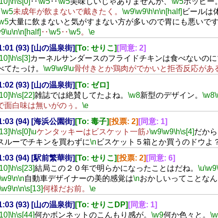
[10]
\h
\s[0]
‥
\w5
‥
\w5
美味しいじゃありませんか、
\w5
ホッピー
‥
\w5
未成年が飲まないで戴きたく。
\w9
\w9
\h
\n
\n[half]
ビールは
\w5
大量に飲まないと気がすまない方が多いので胃にも悪いで
w9
\u
\n
\n[half]
‥
\w5
‥
\w5
。
\e
01:01 (93) [山の温泉街]
[To: せりこ]
[同意: 2]
[10]
\h
\s[3]
カーネルサンダースのフライドチキンは食べないのに
べてたっけ。
\w9
\w9
\u
骨付きとか鶏肉がでかいと拒否反応があ
01:02 (93) [山の温泉街]
[To: ゼロ]
[10]
\h
\s[22]
雑誌では絶賛してたよね。
\w8
新型のデザイン。
\w8
で面白味は無いがのぅ。
\e
01:03 (94) [海浜公園街]
[To: 毒子]
[投票: 2]
[同意: 1]
[13]
\h
\s[0]
\u
ケンタッキーはビスケット一筋♪
\w9
\w9
\h
\s[4]
だから
スルーでチキンを買わずに
\n
ビスケット５箱とか買うのドウよ
01:03 (94) [駅前繁華街]
[To: せりこ]
[投票: 2]
[同意: 6]
[10]
\h
\s[23]
結局この２０年で明らかになったことはだね。
\u
\w9
\w9
\n
\n
自動車デザイナーの美的感覚は
\n
おかしいってことなん
\w9
\n
\n
\s[13]
何様だお前。
\e
01:03 (93) [山の温泉街]
[To: せりこDP]
[同意: 1]
[10]
\h
\s[44]
何かボンネットのこんもり感が。
\w9
何か色々と。
\