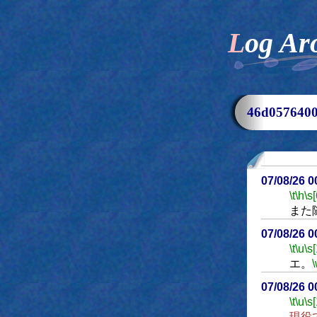
Log Ar
46d05764
07/08/26 
\t
\h
\s
また
07/08/26 
\t
\u
\s
エ。
07/08/26 
\t
\u
\s
現役