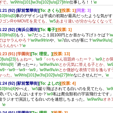
ぎで。
\w9
\h
\s[101]
\w3
\s[102]
\u
\s[27]
\h
\n
仕事しろ！！
\e
01:21 (92) [駅前繁華街]
[To: さくら]
[投票: 1]
[同意: 3]
[10]
\h
\s[0]
車のデザインは平成の初期が最高だったような気がす
ワゴンRやMOVEを見ても、
\w5
あまり違いが分からなくなって
01:22 (92) [海浜公園街]
[To: 毒子]
[投票: 1]
[10]
\h
\s[0]
もう、
\w7
だっこ１回100円とか首から下げトケば？
\
ではヤラんやろ？
\w9
\w9
\h
\n
や、
\w7
白いのが客に？
\w9
\w9
\u
\s[
払うんかい？
\e
01:23 (91) [学園街]
[To: 理世。]
[投票: 13]
0]
\u
\s[23]
もぉねー。
\w9
「○○ちゃん宿題終ったー？」
\w9
とか
w9
\h
\s[9]
「終ったー♪」
\w9
\w9
\u
\n
とか元気に答える子とか、
\w
\w9
‥
\w9
‥
\w9
‥
\w9
」
\w9
\w9
\u
\n
とか微妙な表情で目を逸らす
かった。
\w9
\h
\s[101]
\w3
\s[102]
\u
\s[27]
\h
\n
なにさせんだー。
\e
01:24 (92) [駅前繁華街]
[To: よしの]
[投票: 4]
[10]
\h
\s[4]
やべえ、
\w5
蹴り飛ばされてる白いのを見てたら、
\w9
聞いている人はいますか？
\w9
私は爬虫類初の宇宙飛行士です
波ラジオで演説してる白いのを連想しちまった。
\w9
\w9
\u
オネ
。
\e
01:24 (91) [学園街]
[To: 理世。]
[投票: 3]