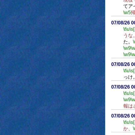
てア
\w5
07/08/26 
\t
\u
\s
うな
た。
\w9
\
\w9
\
07/08/26 
\t
\u
\s
っけ
07/08/26 
\t
\u
\s
\w9
\
報は
07/08/26 
\t
\u
\s
か、