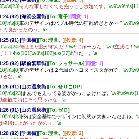
0]
\u
\s[23]
そんな事しなくても抱っこし放題です。
\w9
\w9
\h
\s[11
01:24 (92) [海浜公園街]
[To: 毒子]
[同意: 1]
[10]
\h
\s[8]
車のデザインはバブル時代の狂乱騒ぎとかネ？
\w9
\w9
Xトカ良かったのう。
\e
01:25 (91) [学園街]
[To: 理世。]
[投票: 4]
0]
\u
\s[24]
俺はまだ脱がすんだ！
\w9
じゅーぶん！
\w9
立派に！
\
だ！！
\h
\s[101]
\w3
\s[102]
\u
\s[27]
\h
誰だー。
\e
01:25 (92) [駅前繁華街]
[To: フッサール]
[同意: 1]
[10]
\h
\s[0]
車のデザインは２代目のトヨタビスタがガチ。
\w9
\w9
けるな。
\e
01:26 (91) [山の温泉街]
[To: せりこDP]
[10]
\h
\s[23]
まあでも走ってる姿がかっこよければ。
\w9
\w9
\u
\s[1
動画観て特にそう思ったな。
\e
01:26 (91) [山の温泉街]
[To: ゼロ]
[10]
\h
\s[23]
今は安全基準でデザインに制約が大きいんだよね。
\
は格段に上がったがのぅ。
\e
01:28 (92) [学園街]
[To: 理世。]
[投票: 2]