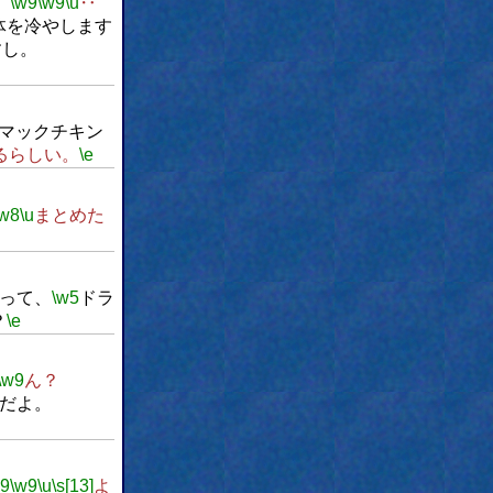
。
\w9
\w9
\u
‥
体を冷やします
すし。
マックチキン
るらしい。
\e
\w8
\u
まとめた
って、
\w5
ドラ
？
\e
\w9
ん？
だよ。
w9
\w9
\u
\s[13]
よ