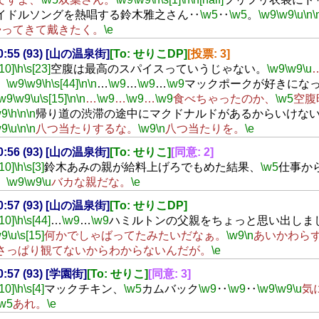
イドルソングを熱唱する鈴木雅之さん‥
\w5
‥
\w5
。
\w9
\w9
\u
\n
\
帰ってきて戴きたく。
\e
00:55 (93) [山の温泉街]
[To: せりこDP]
[投票: 3]
[10]
\h
\s[23]
空腹は最高のスパイスっていうじゃない。
\w9
\w9
\u
。
\w9
\w9
\h
\s[44]
\n
\n
…
\w9
…
\w9
…
\w9
マックポークが好きにな
\w9
\w9
\u
\s[15]
\n
\n
…
\w9
…
\w9
…
\w9
食べちゃったのか、
\w5
空腹
w9
\h
\n
\n
帰り道の渋滞の途中にマクドナルドがあるからいけな
w9
\u
\n
\n
八つ当たりするな。
\w9
\n
八つ当たりを。
\e
00:56 (93) [山の温泉街]
[To: せりこ]
[同意: 2]
[10]
\h
\s[3]
鈴木あみの親が給料上げろでもめた結果、
\w5
仕事か
。
\w9
\w9
\u
バカな親だな。
\e
00:57 (93) [山の温泉街]
[To: せりこDP]
[10]
\h
\s[44]
…
\w9
…
\w9
ハミルトンの父親をちょっと思い出しま
w9
\u
\s[15]
何かでしゃばってたみたいだなぁ。
\w9
\n
あいかわら
さっぱり観てないからわからないんだが。
\e
00:57 (93) [学園街]
[To: せりこ]
[同意: 3]
[10]
\h
\s[4]
マックチキン、
\w5
カムバック
\w9
‥
\w9
‥
\w9
\w9
\u
気
\w5
あれ。
\e