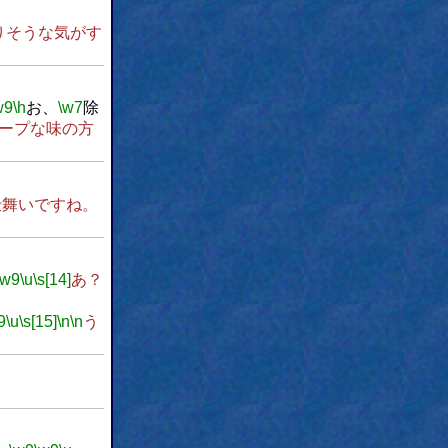
りそうな気がす
w9
\h
お、
\w7
除
ープな味の方
仕舞いですね。
\w9
\u
\s[14]
あ？
9
\u
\s[15]
\n
\n
う