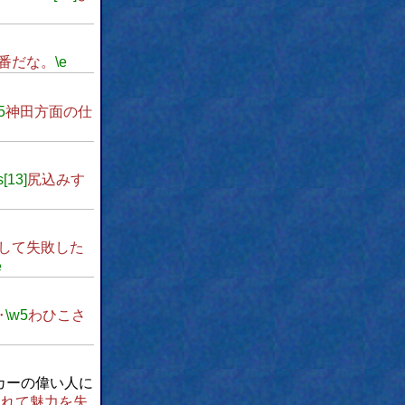
番だな。
\e
5
神田方面の仕
s[13]
尻込みす
して失敗した
e
‥
\w5
わひこさ
カーの偉い人に
つれて魅力を失