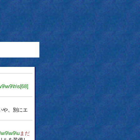
w9
\w9
\h
\s[68]
いや、別にエ
\w9
\w9
\u
まだ
リルを装備し