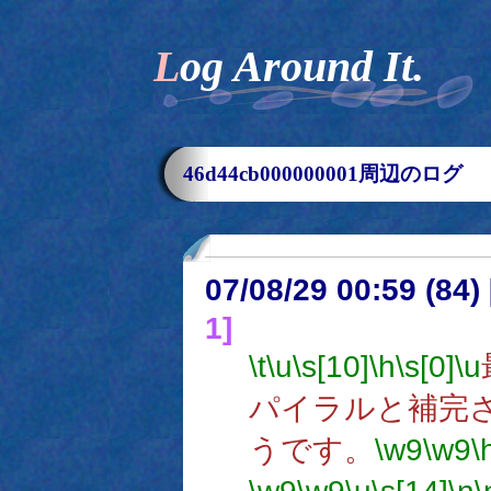
Log Around It.
46d44cb000000001周辺のログ
07/08/29 00:59 (
1]
\t
\u
\s[10]
\h
\s[0]
\u
パイラルと補完
うです。
\w9
\w9
\