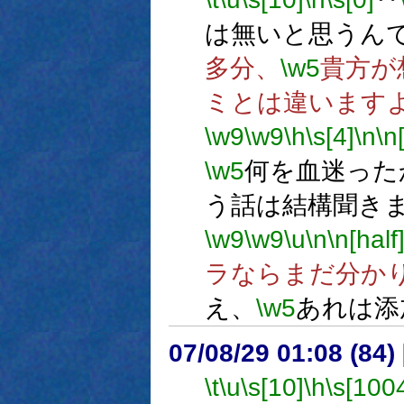
は無いと思うん
多分、
\w5
貴方が
ミとは違います
\w9
\w9
\h
\s[4]
\n
\n
\w5
何を血迷った
う話は結構聞き
\w9
\w9
\u
\n
\n[half
ラならまだ分か
え、
\w5
あれは添
07/08/29 01:08 (
\t
\u
\s[10]
\h
\s[100