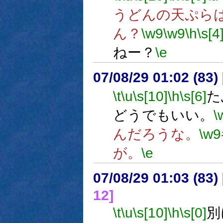
うどんの天ぷら
ん？
\w9
\w9
\h
\s[4
ねー？
\e
07/08/29 01:02 (83
\t
\u
\s[10]
\h
\s[6]
た
どうでもいい。
\
んだろうな。
\w9
が。
\e
07/08/29 01:03 (
12]
\t
\u
\s[10]
\h
\s[0]
別