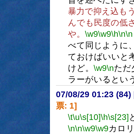
暴力で抑え込も
んでも民度の低
や。
\w9
\w9
\h
\n
\n
べて同じように
ておけばいいと
けど。
\w9
\n
ただ
ラーがいるとい
07/08/29 01:23 (
票: 1]
\t
\u
\s[10]
\h
\s[23]
\n
\n
\w9
\w9
カロ