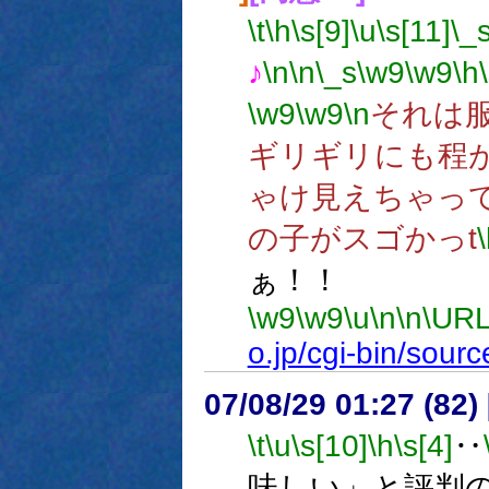
\t
\h
\s[9]
\u
\s[11]
\_
♪
\n
\n
\_s
\w9
\w9
\h
\w9
\w9
\n
それは
ギリギリにも程
ゃけ見えちゃっ
の子がスゴかっt
ぁ！！
\w9
\w9
\u
\n
\n
\URL
o.jp/cgi-bin/sou
07/08/29 01:27 (
\t
\u
\s[10]
\h
\s[4]
‥
味しい」と評判