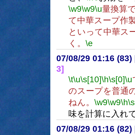
\w9
\w9
\u
量換算
て中華スープ作
といって中華ス
く。
\e
07/08/29 01:16 (
3]
\t
\u
\s[10]
\h
\s[0]
\u
のスープを普通
ねん。
\w9
\w9
\h
\s
味を計算に入れ
07/08/29 01:16 (