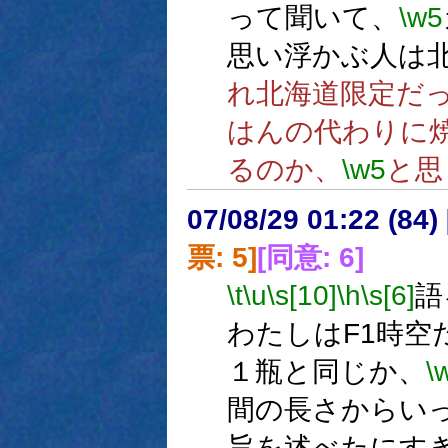
って聞いて、
\w5
思い浮かぶ人は
れ北海道限定だ
はんの代わりに
るのか、
\w5
と思
07/08/29 01:22 (
票: 5]
[同意: 6]
\t
\u
\s[10]
\h
\s[6]
語
わたしはF1時空
１瓶と同じか、
\
間の長さからい
旨を述べたにす