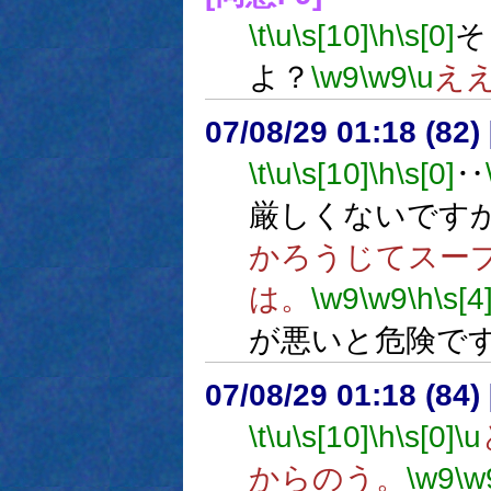
\t
\u
\s[10]
\h
\s[0]
そ
よ？
\w9
\w9
\u
え
07/08/29 01:18 (
\t
\u
\s[10]
\h
\s[0]
‥
厳しくないです
かろうじてスー
は。
\w9
\w9
\h
\s[4
が悪いと危険で
07/08/29 01:18 (
\t
\u
\s[10]
\h
\s[0]
\u
からのう。
\w9
\w