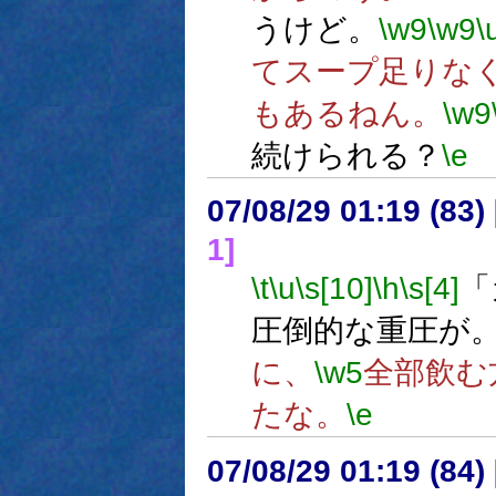
うけど。
\w9
\w9
\
てスープ足りな
もあるねん。
\w9
続けられる？
\e
07/08/29 01:19 (
1]
\t
\u
\s[10]
\h
\s[4]
「
圧倒的な重圧が
に、
\w5
全部飲む
たな。
\e
07/08/29 01:19 (