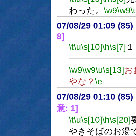
わった。
\w9
\w9
\
07/08/29 01:09 (
8]
\t
\u
\s[10]
\h
\s[7]
１
―――――――
\w9
\w9
\u
\s[13]
お
やな？
\e
07/08/29 01:10 (
意: 1]
\t
\u
\s[10]
\h
\s[20]
やきそばのお湯