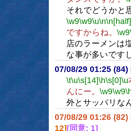
それでどうかと
\w9
\w9
\u
\n
\n[half
ですからね。
\w9
店のラーメンは
な事が多いです
07/08/29 01:25 (
\t
\u
\s[14]
\h
\s[0]
\u
んにー。
\w9
\w9
\
外とサッパリな
07/08/29 01:26 (82
12]
[同意: 1]