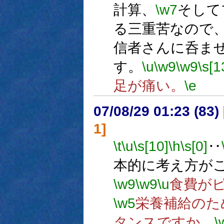
計算、
\w7
そして
る三重苦なので
信者さんに呑ま
す。
\u
\w9
\w9
\s[1
足が痛い。
\e
07/08/29 01:23 (
1]
\t
\u
\s[10]
\h
\s[0]
‥
本的に考え方が
\w9
\w9
\u
食費が
\w5
栄養補給のた
タンスですか。
\