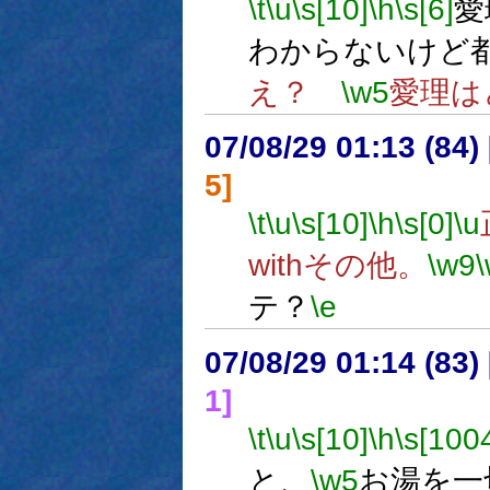
\t
\u
\s[10]
\h
\s[6]
愛
わからないけど
え？
\w5
愛理は
07/08/29 01:13 (
5]
\t
\u
\s[10]
\h
\s[0]
\u
withその他。
\w9
テ？
\e
07/08/29 01:14 (
1]
\t
\u
\s[10]
\h
\s[100
と、
\w5
お湯を一