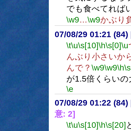
でも食べてれば
\w9
…
\w9
かぶり
07/08/29 01:21 (
\t
\u
\s[10]
\h
\s[0]
\u
んぶり小さいか
んで？
\w9
\w9
\h
\s
が1.5倍くらい
\e
07/08/29 01:22 (
意: 2]
\t
\u
\s[10]
\h
\s[20]