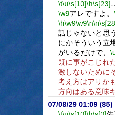
\t
\u
\s[10]
\h
\s[23]
\w9
アレですよ。
\h
\w9
\w9
\n
\n
\s[28
話じゃないと思
にかそういう立
がいるだけで。
\
既に事がこじれ
激しないために
考え方はアリか
方向はある意味
07/08/29 01:09 (
\t
\u
\s[10]
\h
\s[0]
先