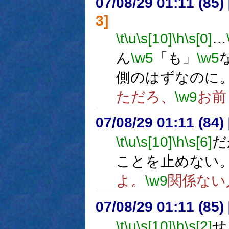
07/08/29 01:11 (
3]
\t
\u
\s[10]
\h
\s[0]
…
ん
\w5
「も」
\w5
側のはずなのに
ただろ、
\w9
お前
07/08/29 01:11 (84
\t
\u
\s[10]
\h
\s[6]
だ
ことを止めない
よ。
\w9
関係ない
07/08/29 01:11 (
\t
\u
\s[10]
\h
\s[2]
せ