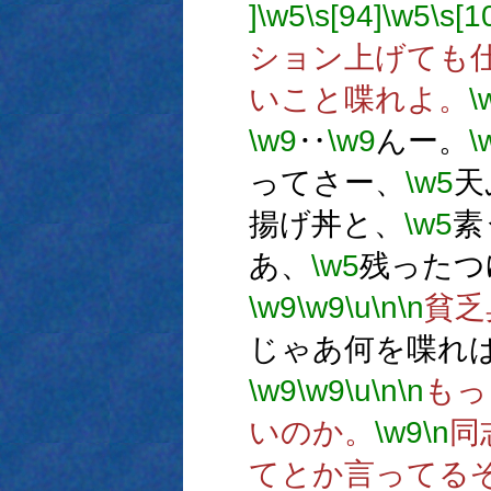
]
\w5
\s[94]
\w5
\s[1
ション上げても
いこと喋れよ。
\
\w9
‥
\w9
んー。
\
ってさー、
\w5
天
揚げ丼と、
\w5
素
あ、
\w5
残ったつ
\w9
\w9
\u
\n
\n
貧乏
じゃあ何を喋れ
\w9
\w9
\u
\n
\n
もっ
いのか。
\w9
\n
同
てとか言ってる