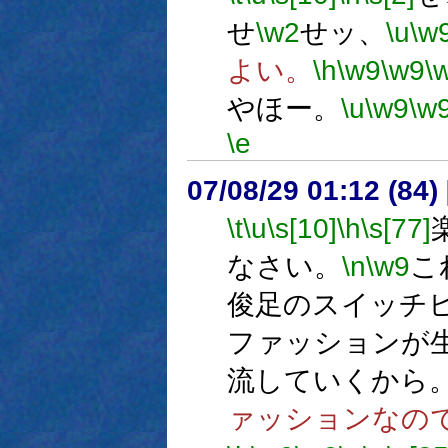
せ
\w2
せッ、
\u
\w
よい。
\h
\w9
\w9
\
やほー。
\u
\w9
\w
\e
07/08/29 01:12 (84
\t
\u
\s[10]
\h
\s[77]
なさい。
\n
\w9
こ
俊足のスイッチ
ファッションが
流していくから
ァッションなの