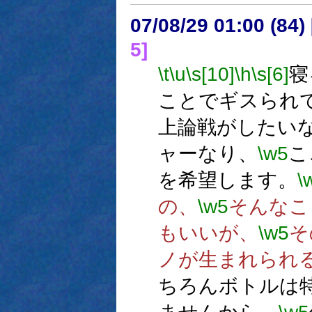
07/08/29 01:00 (
5]
\t
\u
\s[10]
\h
\s[6]
寝
ことでギスられ
上論戦がしたいな
ャーなり、
\w5
こ
を希望します。
\
の、
\w5
そんなこ
もいいが、
\w5
そ
ノが生まれられ
ちろんボトルは