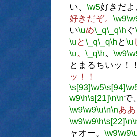
い、
\w5
好きだよ
好きだぞ。
\w9
\w
い
\u
め
\_q
\_q
\h
ぐ
\u
と
\_q
\_q
\h
と
\u
\u
。
\_q
\h
。
\w9
\w
とまるちいッ！
ッ！！
\s[93]
\w5
\s[94]
\w
w9
\h
\s[21]
\n
\n
で
\w9
\w9
\u
\n
\n
ああ
\w9
\w9
\h
\s[22]
\n
\
ャオー。
\w9
\w9
\