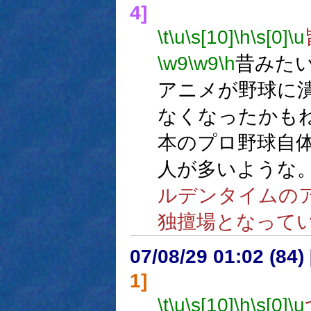
4]
\t
\u
\s[10]
\h
\s[0]
\u
\w9
\w9
\h
昔みた
アニメが野球に
なくなったかも
本のプロ野球自
人が多いような
ルデンタイムの
独擅場となって
07/08/29 01:02 (
1]
\t
\u
\s[10]
\h
\s[0]
\u