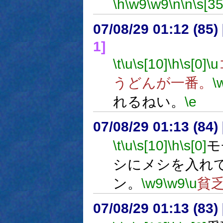
\h
\w9
\w9
\n
\n
\s[35
07/08/29 01:12 (
1]
\t
\u
\s[10]
\h
\s[0]
\u
うどんが一番。
\
れるねい。
\e
07/08/29 01:13 (
\t
\u
\s[10]
\h
\s[0]
モ
シにメシを入れ
ン。
\w9
\w9
\u
貧
07/08/29 01:13 (83