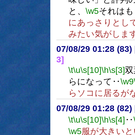
と、
\w5
それはも
にあっさりとし
みたい気がしま
07/08/29 01:28 (
3]
\t
\u
\s[10]
\h
\s[3]
双
らになって‥
\w9
らソコに居るが
07/08/29 01:28 (
\t
\u
\s[10]
\h
\s[4]
‥
\w5
服が大きいと