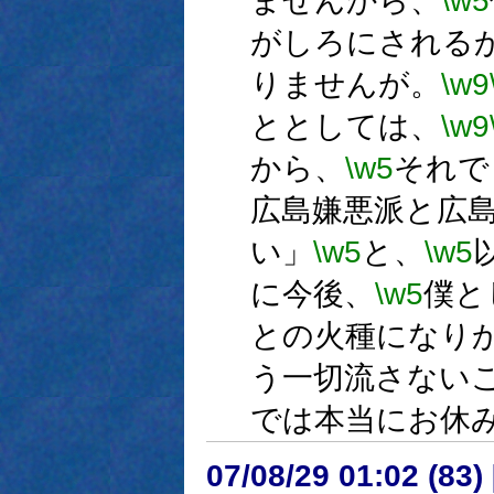
ませんから、
\w5
がしろにされる
りませんが。
\w9
ととしては、
\w9
から、
\w5
それで
広島嫌悪派と広
い」
\w5
と、
\w5
に今後、
\w5
僕と
との火種になり
う一切流さない
では本当にお休
07/08/29 01:02 (