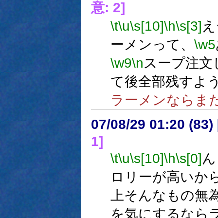
意: 2]
\t
\u
\s[10]
\h
\s[3]
え
ーメンって、
\w5
\w9
\n
スープ注文
て後全部残すよ
ラーメンならま
07/08/29 01:20 (
1]
\t
\u
\s[10]
\h
\s[0]
ん
ロリーが高いか
上そんなもの無
を気にするなら