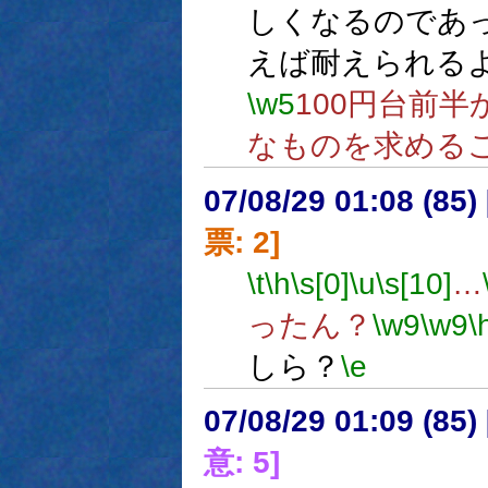
しくなるのであ
えば耐えられる
\w5
100円台前
なものを求める
07/08/29 01:08 (
票: 2]
\t
\h
\s[0]
\u
\s[10]
…
ったん？
\w9
\w9
\
しら？
\e
07/08/29 01:09 (
意: 5]