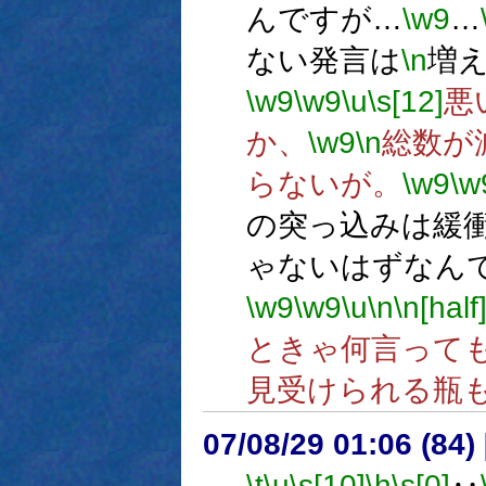
んですが…
\w9
…
ない発言は
\n
増
\w9
\w9
\u
\s[12]
悪
か、
\w9
\n
総数が
らないが。
\w9
\w
の突っ込みは緩
ゃないはずなん
\w9
\w9
\u
\n
\n[half
ときゃ何言って
見受けられる瓶
07/08/29 01:06 (
\t
\u
\s[10]
\h
\s[0]
‥