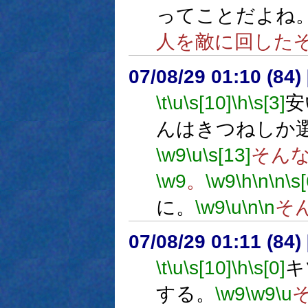
ってことだよね
人を敵に回した
07/08/29 01:10 (84
\t
\u
\s[10]
\h
\s[3]
安
んはきつねしか
\w9
\u
\s[13]
そん
\w9
。
\w9
\h
\n
\n
\s[
に。
\w9
\u
\n
\n
そ
07/08/29 01:11 (
\t
\u
\s[10]
\h
\s[0]
キ
する。
\w9
\w9
\u