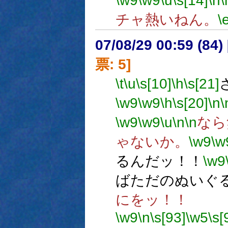
\w9
\w9
\u
\s[14]
\n
\
チャ熱いねん。
\
07/08/29 00:59 (
票: 5]
\t
\u
\s[10]
\h
\s[21]
\w9
\w9
\h
\s[20]
\n
\
\w9
\w9
\u
\n
\n
なら
ゃないか。
\w9
\w
るんだッ！！
\w9
ばただのぬいぐ
にをッ！！
\w9
\n
\s[93]
\w5
\s[