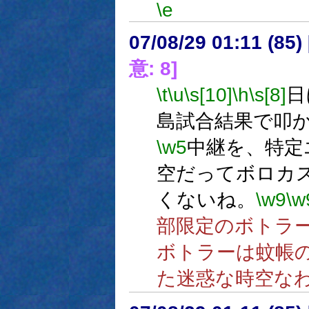
\e
07/08/29 01:11 (
意: 8]
\t
\u
\s[10]
\h
\s[8]
日
島試合結果で叩
\w5
中継を、特定
空だってボロカ
くないね。
\w9
\w
部限定のボトラ
ボトラーは蚊帳
た迷惑な時空な