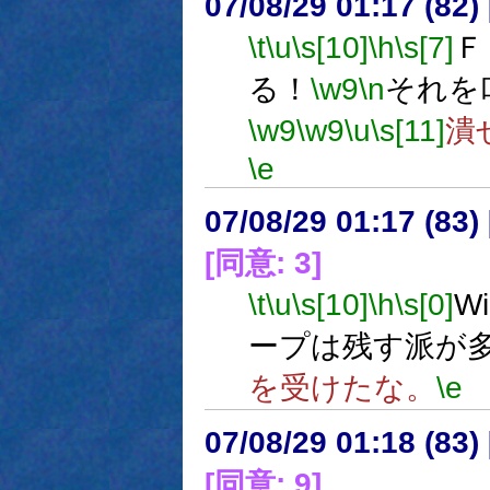
07/08/29 01:17 (82
\t
\u
\s[10]
\h
\s[7]
Ｆ
る！
\w9
\n
それを
\w9
\w9
\u
\s[11]
潰
\e
07/08/29 01:17 (
[同意: 3]
\t
\u
\s[10]
\h
\s[0]
W
ープは残す派が
を受けたな。
\e
07/08/29 01:18 (
[同意: 9]