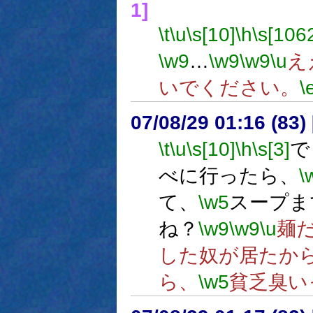
1]
\t
\u
\s[10]
\h
\s[106
\w9
…
\w9
\w9
\u
え
いでください。
\
07/08/29 01:16 (
\t
\u
\s[10]
\h
\s[3]
で
べに行ったら、
\
て、
\w5
スープま
ね？
\w9
\w9
\u
麺
した奴が居たか
ら、
\w5
貧乏臭い