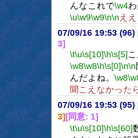
んなこれで
\w4
わ
\u
\w9
\w9
\n
\n
ええ
07/09/16 19:53 (
3]
\t
\u
\s[10]
\h
\s[5]
こ
\w8
\w8
\h
\s[0]
\n
\n
んだよね。
\w8
\w
聞こえなかった
07/09/16 19:53 (
3]
[同意: 1]
\t
\u
\s[10]
\h
\s[60]