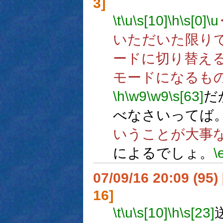
3]
\t
\u
\s[10]
\h
\s[0]
\u
いただいた限り
ードに切り替え
モードになるも
\h
\w9
\w9
\s[63]
だ
べなさいってば
いうことが大事
によるでしょ。
\
07/09/16 20:09 (95
16]
\t
\u
\s[10]
\h
\s[23]