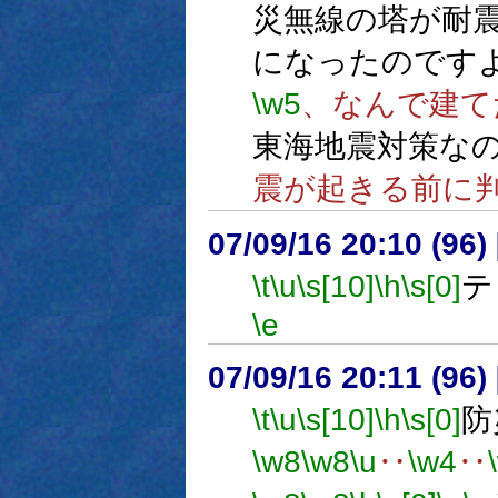
災無線の塔が耐
になったのです
\w5
、なんで建て
東海地震対策な
震が起きる前に
07/09/16 20:10 (
\t
\u
\s[10]
\h
\s[0]
テ
\e
07/09/16 20:11 (
\t
\u
\s[10]
\h
\s[0]
防
\w8
\w8
\u
‥
\w4
‥