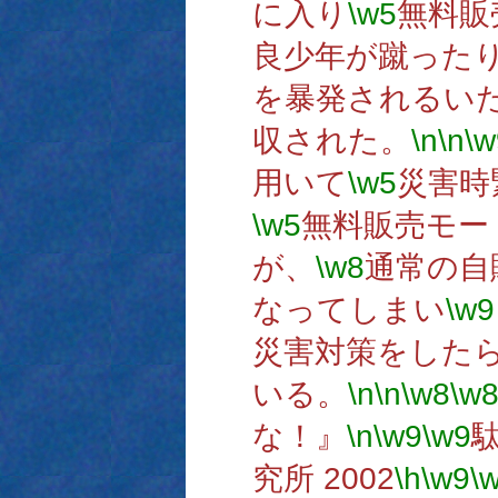
に入り
\w5
無料販
良少年が蹴った
を暴発されるい
収された。
\n
\n
\w
用いて
\w5
災害時
\w5
無料販売モー
が、
\w8
通常の自
なってしまい
\w9
災害対策をした
いる。
\n
\n
\w8
\w
な！』
\n
\w9
\w9
究所 2002
\h
\w9
\