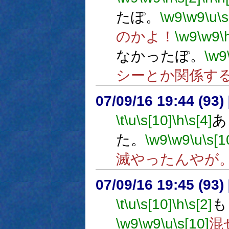
たぽ。
\w9
\w9
\u
\s
のかよ！
\w9
\w9
\
なかったぽ。
\w9
シーとか関係す
07/09/16 19:44 (
\t
\u
\s[10]
\h
\s[4]
あ
た。
\w9
\w9
\u
\s[1
滅やったんやが
07/09/16 19:45 (
\t
\u
\s[10]
\h
\s[2]
も
\w9
\w9
\u
\s[10]
混