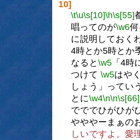
10]
\t
\u
\s[10]
\h
\s[55]
唱ってのが
\w6
何
に説明しておく
4時とか5時とか
なると
\w5
「4時
つけて
\w5
はや
しょう」ってい
とに
\w4
\n
\n
\s[66]
でででひがひが
やややーまぁの
しいですよ。愛