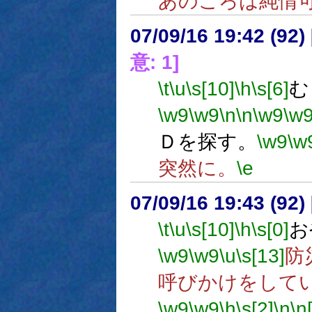
あのころは純情
07/09/16 19:42 (
意: 1]
\t
\u
\s[10]
\h
\s[6]
む
\w9
\w9
\n
\n
\w9
\w
Ｄを探す。
\w9
\w
突然に。
\e
07/09/16 19:43 (
\t
\u
\s[10]
\h
\s[0]
お
\w9
\w9
\u
\s[13]
防
呼びかけをして
\w9
\w9
\h
\s[2]
\n
\n