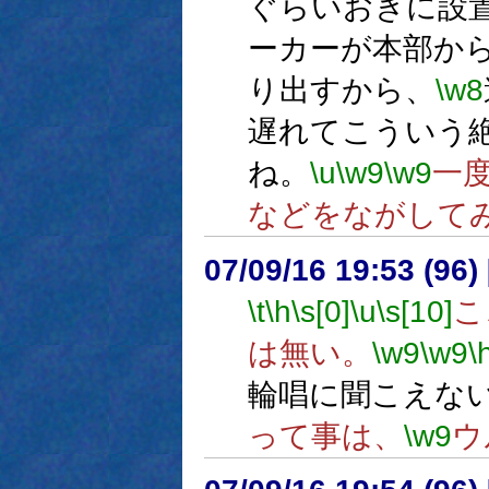
ぐらいおきに設
ーカーが本部か
り出すから、
\w8
遅れてこういう
ね。
\u
\w9
\w9
一
などをながして
07/09/16 19:53 (
\t
\h
\s[0]
\u
\s[10]
こ
は無い。
\w9
\w9
\
輪唱に聞こえな
って事は、
\w9
ウ