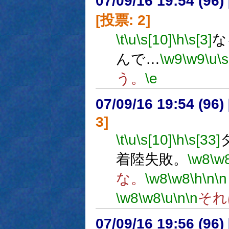
07/09/16 19:54 (
[投票: 2]
\t
\u
\s[10]
\h
\s[3]
な
んで…
\w9
\w9
\u
\s
う。
\e
07/09/16 19:54 (
3]
\t
\u
\s[10]
\h
\s[33]
着陸失敗。
\w8
\w
な。
\w8
\w8
\h
\n
\n
\w8
\w8
\u
\n
\n
それ
07/09/16 19:56 (