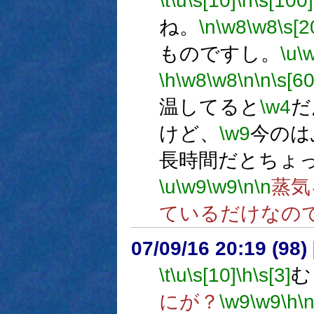
\t
\u
\s[10]
\h
\s[100]
ね。
\n
\w8
\w8
\s[2
ものですし。
\u
\
\h
\w8
\w8
\n
\n
\s[60
温してると
\w4
だ
けど、
\w9
今のは
長時間だとちょ
\u
\w9
\w9
\n
\n
蒸気
ているだけなの
07/09/16 20:19 (
\t
\u
\s[10]
\h
\s[3]
む
にが？
\w9
\w9
\h
\