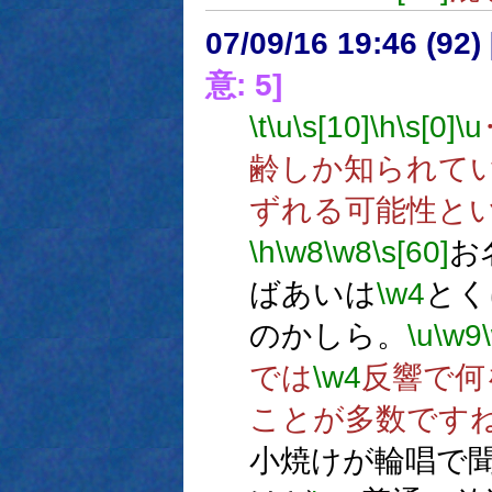
07/09/16 19:46 (92
意: 5]
\t
\u
\s[10]
\h
\s[0]
\u
齢しか知られて
ずれる可能性と
\h
\w8
\w8
\s[60]
お
ばあいは
\w4
とく
のかしら。
\u
\w9
では
\w4
反響で何
ことが多数です
小焼けが輪唱で