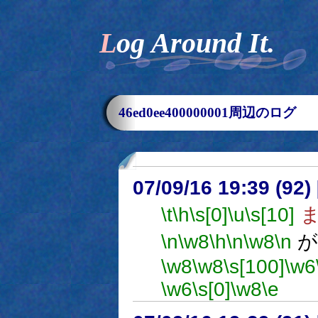
Log Around It.
46ed0ee400000001周辺のログ
07/09/16 19:39 (
\t
\h
\s[0]
\u
\s[10]
ま
\n
\w8
\h
\n
\w8
\n
が
\w8
\w8
\s[100]
\w6
\w6
\s[0]
\w8
\e