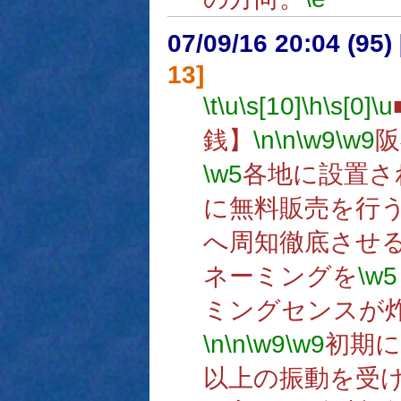
07/09/16 20:04 (
13]
\t
\u
\s[10]
\h
\s[0]
\u
銭】
\n
\n
\w9
\w9
阪
\w5
各地に設置さ
に無料販売を行
へ周知徹底させ
ネーミングを
\w5
ミングセンスが
\n
\n
\w9
\w9
初期に
以上の振動を受