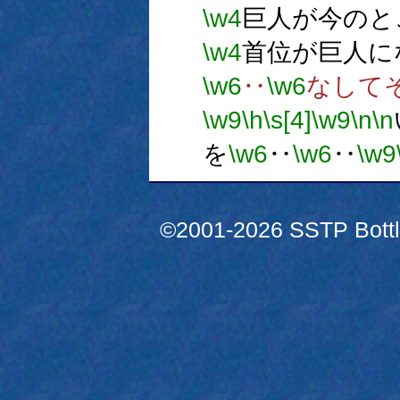
\w4
巨人が今のと
\w4
首位が巨人に
\w6
‥
\w6
なして
\w9
\h
\s[4]
\w9
\n
\n
を
\w6
‥
\w6
‥
\w9
©2001-2026 SSTP Bottle 