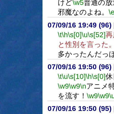
けど
\w5
普通の放
邪魔なのよね。
\
07/09/16 19:49 (
\t
\h
\s[0]
\u
\s[52]
再
と性別を言った
多かったんだっ
07/09/16 19:50 (
\t
\u
\s[10]
\h
\s[0]
休
\w9
\w9
\n
アニメ
を流す！
\w9
\w9
\
07/09/16 19:50 (