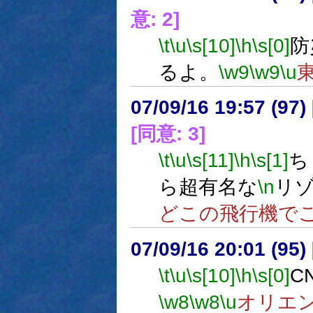
意: 2]
\t
\u
\s[10]
\h
\s[0]
防
るよ。
\w9
\w9
\u
07/09/16 19:57 (
[同意: 3]
\t
\u
\s[11]
\h
\s[1]
ち
ら超有名な
\n
リ
どこの飛行機で
07/09/16 20:01 (
\t
\u
\s[10]
\h
\s[0]
C
\w8
\w8
\u
オリエ