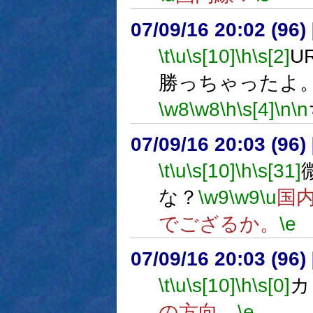
07/09/16 20:02 (
\t
\u
\s[10]
\h
\s[2]
U
勝っちゃったよ
\w8
\w8
\h
\s[4]
\n
\n
07/09/16 20:03 (
\t
\u
\s[10]
\h
\s[31]
な？
\w9
\w9
\u
国
でござるか。
\e
07/09/16 20:03 (
\t
\u
\s[10]
\h
\s[0]
カ
の方向。
\e