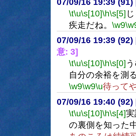
07/09/16 19:39 (91
\t
\u
\s[10]
\h
\s[5]
じ
疾走だね。
\w9
\w
07/09/16 19:39 (
意: 3]
\t
\u
\s[10]
\h
\s[0]
う
自分の余裕を測
\w9
\w9
\u
待って
07/09/16 19:40 (
\t
\u
\s[10]
\h
\s[4]
実
の裏側を知った