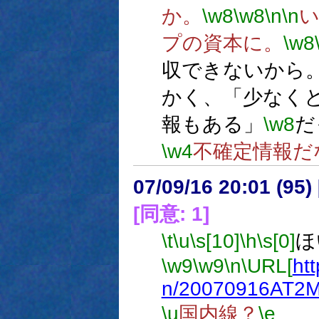
か。
\w8
\w8
\n
\n
プの資本に。
\w8
収できないから
かく、「少なくと
報もある」
\w8
だ
\w4
不確定情報だ
07/09/16 20:01 (
[同意: 1]
\t
\u
\s[10]
\h
\s[0]
ほ
\w9
\w9
\n
\URL[
ht
n/20070916AT2M
\u
国内線？
\e