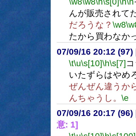
\w8
\w8
\h
\s[0]
\n
\n
んが販売されて
だろうな？
\w8
\w
たから買わなか
07/09/16 20:12 (
\t
\u
\s[10]
\h
\s[7]
コ
いたずらはやめ
ぜんぜん違うか
んちゃうし。
\e
07/09/16 20:17 (96
意: 1]