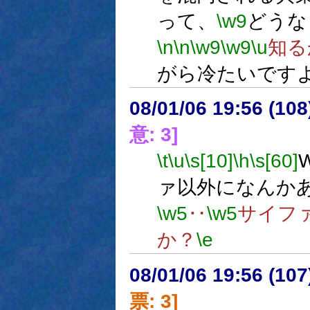
って、
\w9
どうな
\n
\n
\w9
\w9
\u
知る
がら冷たいです
08/01/06 19:56 (
意: 3]
\t
\u
\s[10]
\h
\s[60]
ァ以外になんか
\w5
‥
\w5
サイフ
か？
\e
08/01/06 19:56 (
票: 3]