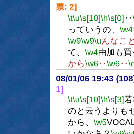
票: 2]
\t
\u
\s[10]
\h
\s[0]
‥
っていうの、
\w4
\w9
\w9
\u
んなこ
て、
\w4
由加も買
から
\w6
‥
\w6
‥
\
08/01/06 19:43 (
1]
\t
\u
\s[10]
\h
\s[3]
若
のと云うよりも
から、
\w5
VOC
いかなあ？
\w9
\w