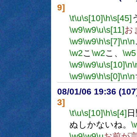
9]
\t
\u
\s[10]
\h
\s[45]
\w9
\w9
\u
\s[11]
お
\w9
\w9
\h
\s[7]
\n
\n
\w2
こ
\w2
こ、
\w5
\w9
\w9
\u
\s[10]
\n
\
\w9
\w9
\h
\s[0]
\n
\n
08/01/06 19:36 (10
3]
\t
\u
\s[10]
\h
\s[4]
日
ぬしかないね。
\
\w9
\w9
\u
お前が