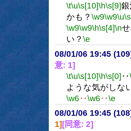
\t
\u
\s[10]
\h
\s[9]
銀
かも？
\w9
\w9
\u
\s
\w9
\w9
\h
\s[4]
\n
せ
い？
\e
08/01/06 19:45 (
意: 1]
\t
\u
\s[10]
\h
\s[0]
‥
ような気がしな
\w6
‥
\w6
‥
\e
08/01/06 19:45 (
1]
[同意: 2]