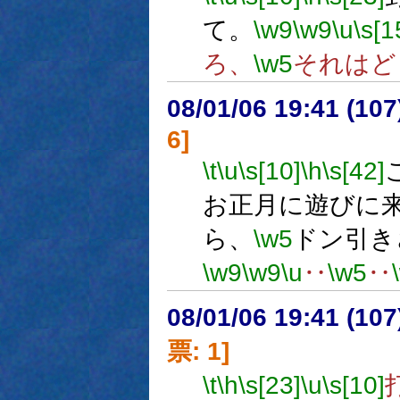
て。
\w9
\w9
\u
\s[1
ろ、
\w5
それはど
08/01/06 19:41 (
6]
\t
\u
\s[10]
\h
\s[42]
お正月に遊びに
ら、
\w5
ドン引き
\w9
\w9
\u
‥
\w5
‥
08/01/06 19:41 (
票: 1]
\t
\h
\s[23]
\u
\s[10]