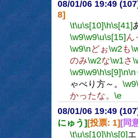
08/01/06 19:49 (
8]
\t
\u
\s[10]
\h
\s[41]
\w9
\w9
\u
\s[15]
ん
\w9
\n
どぉ
\w2
も
\
のみ
\w2
な
\w1
さ
\
\w9
\w9
\h
\s[9]
\n
\n
ゃべり方～。
\w9
かったな。
\e
08/01/06 19:49 (
にゅう]
[投票: 1]
[同意
\t
\u
\s[10]
\h
\s[0]
エ