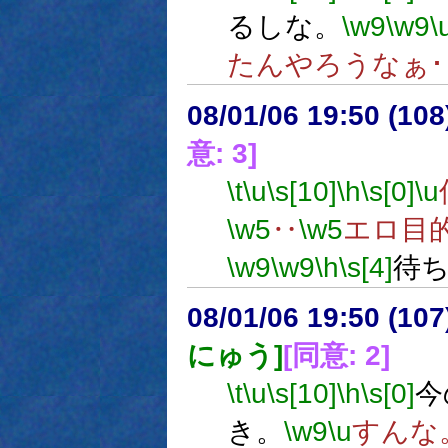
るしな。
\w9
\w9
\
たんやろうなぁ･･
08/01/06 19:50 (
意: 3]
\t
\u
\s[10]
\h
\s[0]
\u
\w5
‥
\w5
エロ目
\w9
\w9
\h
\s[4]
待
08/01/06 19:50 (
にゅう]
[同意: 2]
\t
\u
\s[10]
\h
\s[0]
今
き。
\w9
\u
すんな