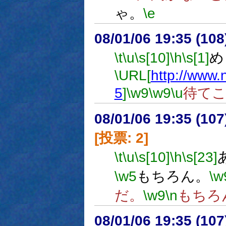
ゃ。
\e
08/01/06 19:35 (
\t
\u
\s[10]
\h
\s[1]
め
\URL[
http://www.
5
]
\w9
\w9
\u
待て
08/01/06 19:35 (
[投票: 2]
\t
\u
\s[10]
\h
\s[23]
\w5
もちろん。
\w
だ。
\w9
\n
もちろ
08/01/06 19:35 (