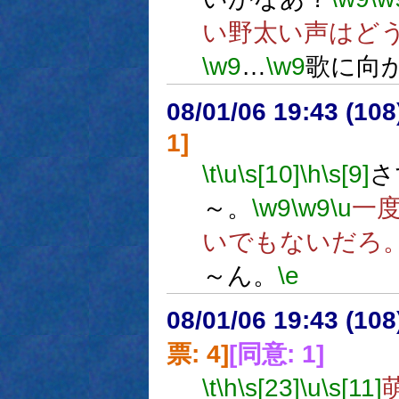
い野太い声はど
\w9
…
\w9
歌に向
08/01/06 19:43 (
1]
\t
\u
\s[10]
\h
\s[9]
さ
～。
\w9
\w9
\u
一
いでもないだろ
～ん。
\e
08/01/06 19:43 (
票: 4]
[同意: 1]
\t
\h
\s[23]
\u
\s[11]