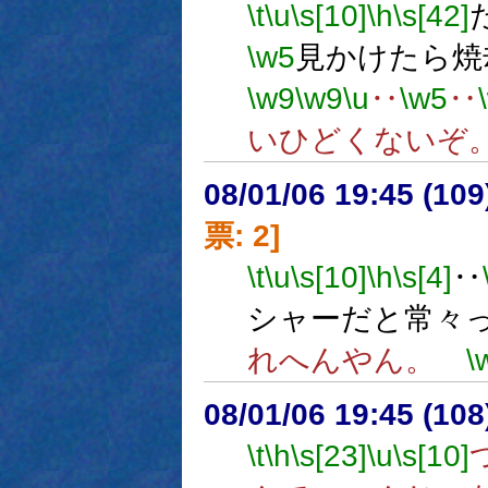
\t
\u
\s[10]
\h
\s[42]
\w5
見かけたら焼
\w9
\w9
\u
‥
\w5
‥
いひどくないぞ
08/01/06 19:45 (
票: 2]
\t
\u
\s[10]
\h
\s[4]
‥
シャーだと常々
れへんやん。
\
08/01/06 19:45 (
\t
\h
\s[23]
\u
\s[10]