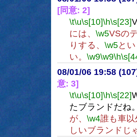
[同意: 2]
\t
\u
\s[10]
\h
\s[23]
には、
\w5
VSの
りする、
\w5
とい
い。
\w9
\w9
\h
\s[4
08/01/06 19:58 (
意: 3]
\t
\u
\s[10]
\h
\s[22]
たブランドだね
が、
\w4
誰も車以
しいブランドじ