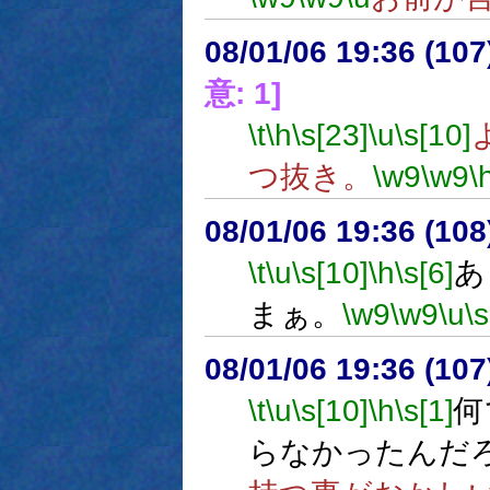
08/01/06 19:36 (
意: 1]
\t
\h
\s[23]
\u
\s[10]
つ抜き。
\w9
\w9
\
08/01/06 19:36 (
\t
\u
\s[10]
\h
\s[6]
あ
まぁ。
\w9
\w9
\u
\s
08/01/06 19:36 (
\t
\u
\s[10]
\h
\s[1]
何
らなかったんだ