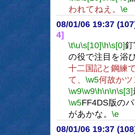
われてねえ。
\e
08/01/06 19:37 (
4]
\t
\u
\s[10]
\h
\s[0]
釘
の役で注目を浴
十二国記と鋼練
て、
\w5
何故かツ
\w9
\w9
\h
\n
\n
\s[3]
\w5
FF4DS版
があかな。
\e
08/01/06 19:37 (