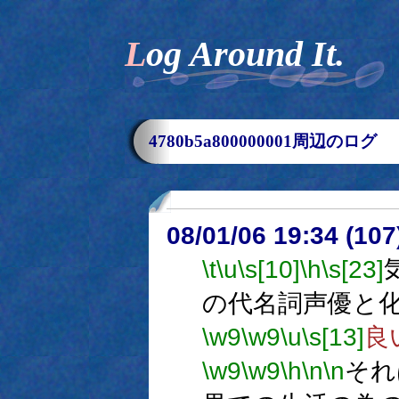
Log Around It.
4780b5a800000001周辺のログ
08/01/06 19:34 (
\t
\u
\s[10]
\h
\s[23]
の代名詞声優と
\w9
\w9
\u
\s[13]
良
\w9
\w9
\h
\n
\n
それ