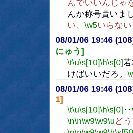
んでいいんじゃ
んか称号貰いま
い、
\w5
いらない
08/01/06 19:46 (
にゅう]
\t
\u
\s[10]
\h
\s[0]
若
けばいいだろ。
\
08/01/06 19:46 (
1]
\t
\u
\s[10]
\h
\s[0]
‥
\n
\n
\w9
\w9
\u
どう
\n
\n
\w9
\w9
\h
\s[50