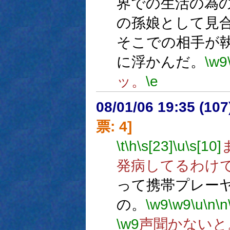
界での生活の為
の孫娘として見
そこでの相手が
に浮かんだ。
\w9
ッ。
\e
08/01/06 19:35 (
票: 4]
\t
\h
\s[23]
\u
\s[10]
発病してるわけ
って携帯プレー
の。
\w9
\w9
\u
\n
\n
\w9
声聞かないと