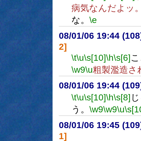
病気なんだよッ
な。
\e
08/01/06 19:44 (10
2]
\t
\u
\s[10]
\h
\s[6]
こ
\w9
\u
粗製濫造さ
08/01/06 19:44 (
\t
\u
\s[10]
\h
\s[8]
じ
う。
\w9
\w9
\u
\s[1
08/01/06 19:45 (
1]