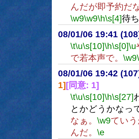
んだが即予約だ
\w9
\w9
\h
\s[4]
待
08/01/06 19:41 (
\t
\u
\s[10]
\h
\s[0]
\u
で若本声で。
\w9
08/01/06 19:42 (
1]
[同意: 1]
\t
\u
\s[10]
\h
\s[27]
とかどうかなっ
なぁ。
\w9
ていう
んだ。
\e