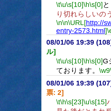
\t
\u
\s[10]
\h
\s[0]
と
り切れらしいの
\n
\n
\URL[
http://s
entry-2573.html
]
\
08/01/06 19:39 (
ル]
\t
\u
\s[10]
\h
\s[0]
G
ております。
\w9
08/01/06 19:39 (
票: 2]
\t
\h
\s[23]
\u
\s[15]