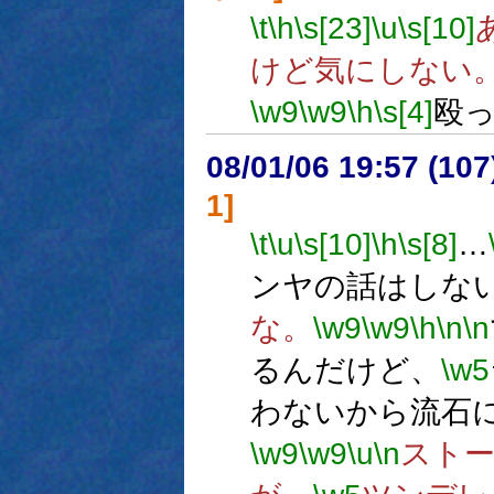
\t
\h
\s[23]
\u
\s[10]
けど気にしない
\w9
\w9
\h
\s[4]
殴
08/01/06 19:57 (
1]
\t
\u
\s[10]
\h
\s[8]
…
ンヤの話はしな
な。
\w9
\w9
\h
\n
\n
るんだけど、
\w5
わないから流石
\w9
\w9
\u
\n
スト