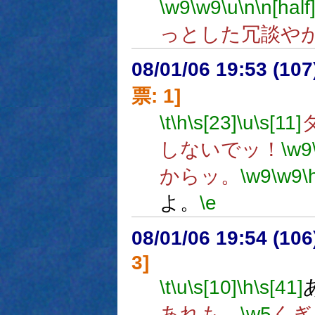
\w9
\w9
\u
\n
\n[half
っとした冗談や
08/01/06 19:53 (
票: 1]
\t
\h
\s[23]
\u
\s[11]
しないでッ！
\w9
からッ。
\w9
\w9
\
よ。
\e
08/01/06 19:54 (
3]
\t
\u
\s[10]
\h
\s[41]
あれも、
\w5
くぎ