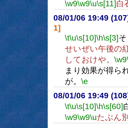
\w9
\w9
\u
\s[11]
白
08/01/06 19:49 (
1]
\t
\u
\s[10]
\h
\s[3]
そ
せいぜい午後の
しておけや。
\w9
まり効果が得ら
が。
\e
08/01/06 19:49 (
\t
\u
\s[10]
\h
\s[60]
\w9
\w9
\u
たぶん