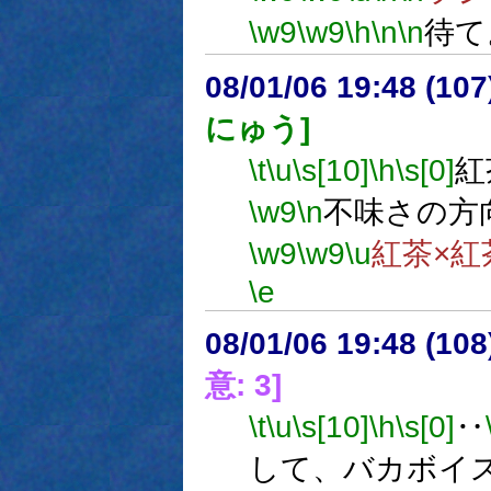
\w9
\w9
\h
\n
\n
待て
08/01/06 19:48 (
にゅう]
\t
\u
\s[10]
\h
\s[0]
紅
\w9
\n
不味さの方
\w9
\w9
\u
紅茶×紅
\e
08/01/06 19:48 (
意: 3]
\t
\u
\s[10]
\h
\s[0]
‥
して、バカボイ