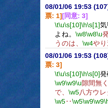
08/01/06 19:53 (
票: 1]
[同意: 3]
\t
\u
\s[10]
\h
\s[1]
気
よね。
\w8
\w8
\u
うのは、
\w4
やり
08/01/06 19:53 (
票: 3]
\t
\u
\s[10]
\h
\s[0]
発
\w9
\w9
\u
隙間無
で、
\w5
八方ウレ
\w5
‥
\w5
\w9
\w9
\