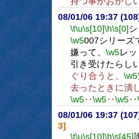
持つ事がおかし
08/01/06 19:37 (
\t
\u
\s[10]
\h
\s[0]
シ
\w5
007シリー
嫌って、
\w5
レッ
引き受けたらし
ぐり合うと、
\w5
去ったときに潰
\w5
‥
\w5
‥
\w5
‥
08/01/06 19:37 (
3]
\t
\u
\s[10]
\h
\s[45]