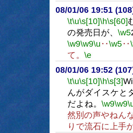
08/01/06 19:51 (
\t
\u
\s[10]
\h
\s[60]
の発売日が、
\w5
\w9
\w9
\u
‥
\w5
‥
て。
\e
08/01/06 19:52 (
\t
\u
\s[10]
\h
\s[3]
W
んがダイスケと
だよね。
\w9
\w9
\
然別の声やねん
りで流石に上手