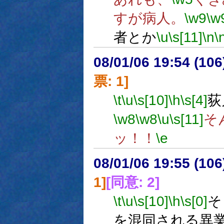
すが病人。
\w9
\w
者とか
\u
\s[11]
\n
\
08/01/06 19:54 (
票: 1]
\t
\u
\s[10]
\h
\s[4]
荻
\w8
\w8
\u
\s[11]
そ
ッ！！
\e
08/01/06 19:55 (
1]
[同意: 2]
\t
\u
\s[10]
\h
\s[0]
そ
を混同される異業