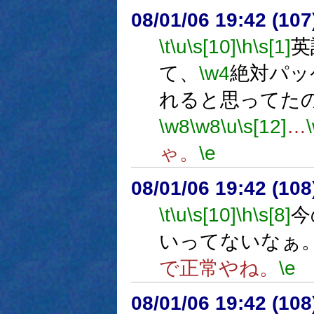
08/01/06 19:42 (
\t
\u
\s[10]
\h
\s[1]
英
て、
\w4
絶対パッ
れると思ってた
\w8
\w8
\u
\s[12]
…
ゃ。
\e
08/01/06 19:42 (
\t
\u
\s[10]
\h
\s[8]
今
いってないなぁ
で正常やね。
\e
08/01/06 19:42 (