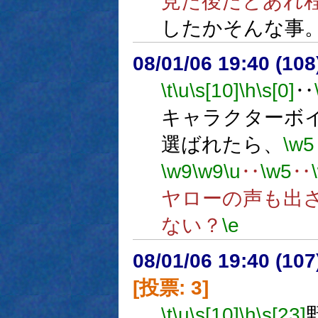
見た後だとあれ
したかそんな事
08/01/06 19:40 (
\t
\u
\s[10]
\h
\s[0]
‥
キャラクターボ
選ばれたら、
\w5
\w9
\w9
\u
‥
\w5
‥
ヤローの声も出
ない？
\e
08/01/06 19:40 (
[投票: 3]
\t
\u
\s[10]
\h
\s[23]