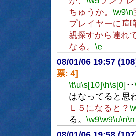
が、
\w5
ツンデレ
ちゅうか。
\w9
\n
プレイヤーに喧
親探すから連れ
なる。
\e
08/01/06 19:57 (
票: 4]
\t
\u
\s[10]
\h
\s[0]
‥
はなってると思
Ｌ５になると？
\
る。
\w9
\w9
\u
\n
\n
08/01/06 19:58 (