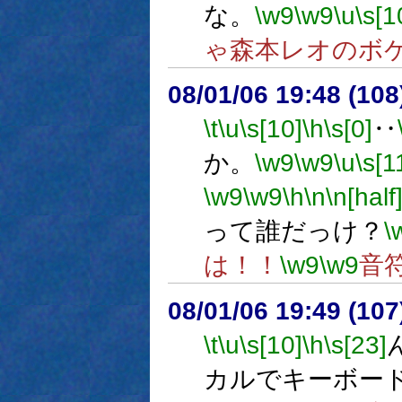
な。
\w9
\w9
\u
\s[1
ゃ森本レオのボ
08/01/06 19:48 (
\t
\u
\s[10]
\h
\s[0]
‥
か。
\w9
\w9
\u
\s[1
\w9
\w9
\h
\n
\n[half
って誰だっけ？
\
は！！
\w9
\w9
音
08/01/06 19:49 (
\t
\u
\s[10]
\h
\s[23]
カルでキーボー