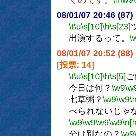
08/01/07 20:46 (
\t
\u
\s[10]
\h
\s[23]
出演するって。
\
08/01/07 20:52 (
[投票: 14]
\t
\u
\s[10]
\h
\s[5]
ご
今日は何？
\w9
\w
七草粥？
\w9
\w9
\
べられないじゃ
\w9
\w9
\w9
\w9
\n[h
分は別なの？
\w9