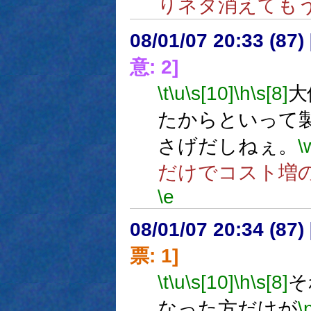
りネタ消えても
08/01/07 20:33 (
意: 2]
\t
\u
\s[10]
\h
\s[8]
大
たからといって
さげだしねぇ。
\
だけでコスト増
\e
08/01/07 20:34 (
票: 1]
\t
\u
\s[10]
\h
\s[8]
そ
なった方だけが
\