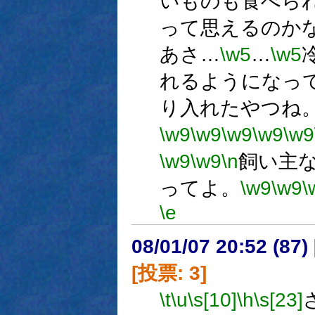
いものも食べら
って思えるのか
あさ…
\w5
…
\w5
れるようになっ
り入れたやつね
\w9
\w9
\w9
\w9
\w9
\w9
\w9
\n
飼い主
ってよ。
\w9
\w9
\
\e
08/01/07 20:52 (
[投票: 3]
\t
\u
\s[10]
\h
\s[23]