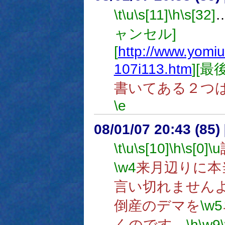
\t
\u
\s[11]
\h
\s[32]
ャンセル]
[
http://www.yomi
107i113.htm
][最
書いてある２つ
\e
08/01/07 20:43 (85
\t
\u
\s[10]
\h
\s[0]
\u
\w4
来月辺りに本
言い切れません
倒産のデマを
\w5
くのです。
\h
\w9