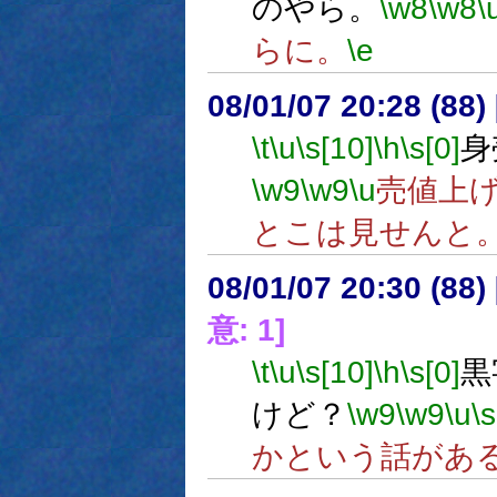
のやら。
\w8
\w8
\
らに。
\e
08/01/07 20:28 (
\t
\u
\s[10]
\h
\s[0]
身
\w9
\w9
\u
売値上
とこは見せんと
08/01/07 20:30 (
意: 1]
\t
\u
\s[10]
\h
\s[0]
黒
けど？
\w9
\w9
\u
\s
かという話があ