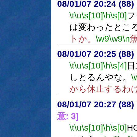
08/01/07 20:24 (
\t
\u
\s[10]
\h
\s[0]
フ
は変わったとこ
トか。
\w9
\w9
\n
08/01/07 20:25 (
\t
\u
\s[10]
\h
\s[4]
日
しとるんやな。
\
から休止するわ
08/01/07 20:27 (
意: 3]
\t
\u
\s[10]
\h
\s[0]
H