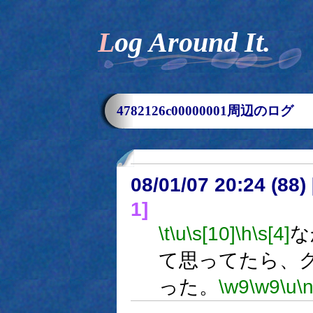
Log Around It.
4782126c00000001周辺のログ
08/01/07 20:24 (
1]
\t
\u
\s[10]
\h
\s[4]
な
て思ってたら、
った。
\w9
\w9
\u
\