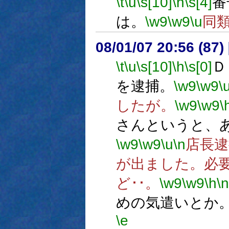
\t
\u
\s[10]
\h
\s[4]
番
は。
\w9
\w9
\u
同
08/01/07 20:56 (
\t
\u
\s[10]
\h
\s[0]
Ｄ
を逮捕。
\w9
\w9
\
したが。
\w9
\w9
\
さんというと、
\w9
\w9
\u
\n
店長逮
が出ました。必
ど･･。
\w9
\w9
\h
\n
めの気遣いとか
\e