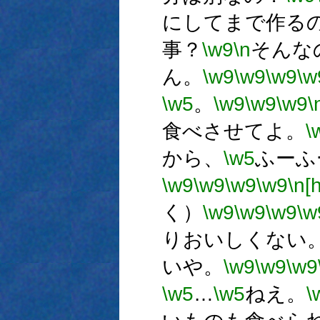
にしてまで作る
事？
\w9
\n
そんな
ん。
\w9
\w9
\w9
\w
\w5
。
\w9
\w9
\w9
\
食べさせてよ。
\
から、
\w5
ふーふ
\w9
\w9
\w9
\w9
\n[h
く）
\w9
\w9
\w9
\w
りおいしくない
いや。
\w9
\w9
\w9
\w5
…
\w5
ねえ。
\