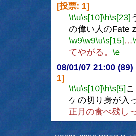
[投票: 1]
\t
\u
\s[10]
\h
\s[23]
の偉い人のFate
\w9
\w9
\u
\s[15]
…
てやがる。
\e
08/01/07 21:00 (
1]
\t
\u
\s[10]
\h
\s[5]
こ
ケの切り身が入
正月の食べ残し