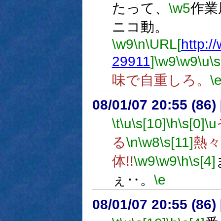
たって、
\w5
作業
ニコ動。
\w9
\n
\URL[
http:/
29911
]
\w9
\w9
\u
\s
味で自重しろ。
\
08/01/07 20:55 (
\t
\u
\s[10]
\h
\s[0]
\u
る
\n
\w8
\s[11]
熱
体!!
\w9
\w9
\h
\s[4]
ぇ‥。
\e
08/01/07 20:55 (