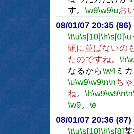
す。
\w9
\w9
\u
お
08/01/07 20:35 (86
\t
\u
\s[10]
\h
\s[0]
\u
頭に並ばないの
たのですね。
\h
\
なるから
\w4
ミカ
\u
\w9
\w9
\n
\n
ちゃ
ね。
\h
\w9
\w9
\n
\n
\w9
。
\e
08/01/07 20:36 (
\t
\u
\s[10]
\h
\s[8]
某