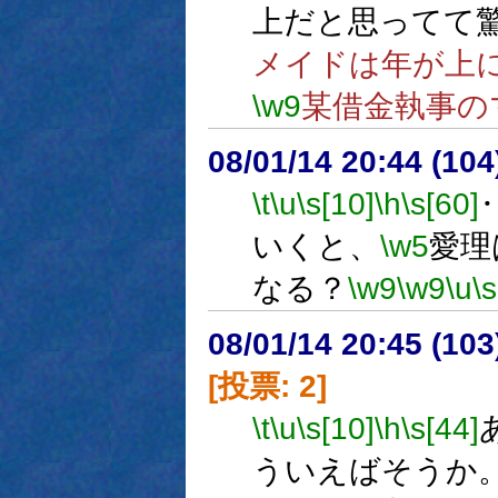
上だと思ってて
メイドは年が上
\w9
某借金執事の
08/01/14 20:44 (
\t
\u
\s[10]
\h
\s[60]
いくと、
\w5
愛理
なる？
\w9
\w9
\u
\s
08/01/14 20:45 (
[投票: 2]
\t
\u
\s[10]
\h
\s[44]
ういえばそうか