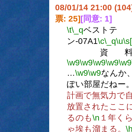
08/01/14 21:00 (
票: 25]
[同意: 1]
\t
\_q
ベストテ
ン-07A1
\c
\_q
\u
\s
資 料
\w9
\w9
\w9
\w9
\w9
…
\w9
\w9
なんか
ぽい部屋だねー
計画で無気力で
放置されたここ
るのも
\n
１年く
ゃ埃も溜まる。
\