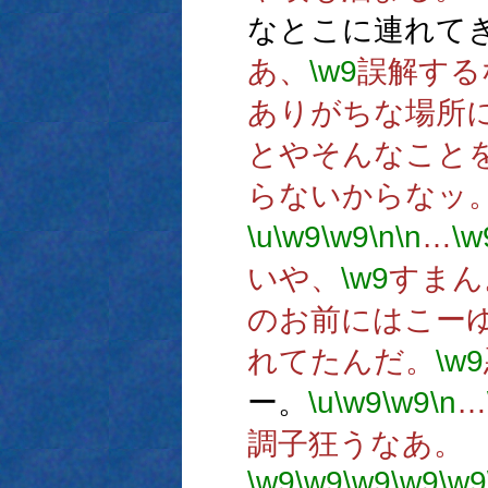
なとこに連れて
あ、
\w9
誤解する
ありがちな場所
とやそんなこと
らないからなッ
\u
\w9
\w9
\n
\n
…
\w
いや、
\w9
すまん
のお前にはこー
れてたんだ。
\w9
ー。
\u
\w9
\w9
\n
…
調子狂うなあ。
\w9
\w9
\w9
\w9
\w9