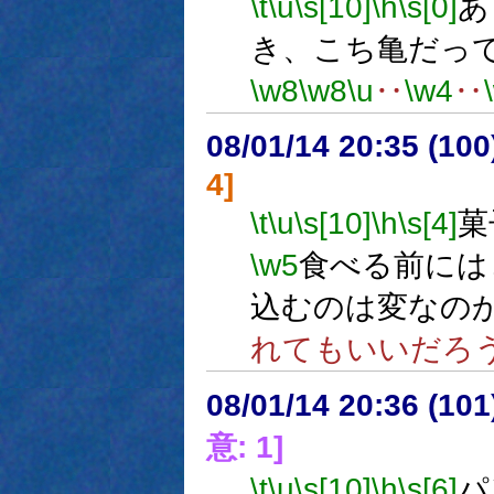
\t
\u
\s[10]
\h
\s[0]
あ
き、こち亀だっ
\w8
\w8
\u
‥
\w4
‥
08/01/14 20:35 (10
4]
\t
\u
\s[10]
\h
\s[4]
菓
\w5
食べる前には
込むのは変なの
れてもいいだろ
08/01/14 20:36 (
意: 1]
\t
\u
\s[10]
\h
\s[6]
パ