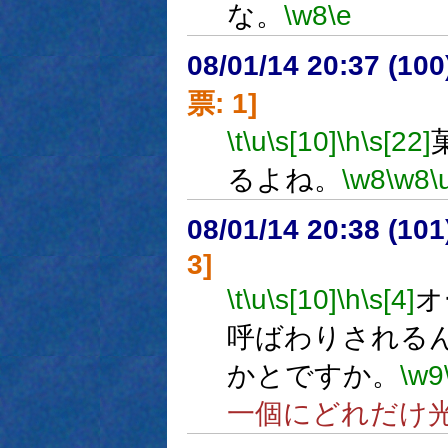
な。
\w8
\e
08/01/14 20:37 (
票: 1]
\t
\u
\s[10]
\h
\s[22]
るよね。
\w8
\w8
\
08/01/14 20:38 (10
3]
\t
\u
\s[10]
\h
\s[4]
オ
呼ばわりされる
かとですか。
\w9
一個にどれだけ