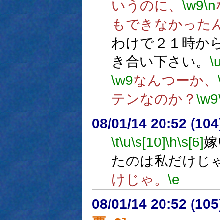
いうのに、
\w9
\n
もできなかった
わけで２１時か
き合い下さい。
\
\w9
なんつーか、
テンなのか？
\w9
08/01/14 20:52 (
\t
\u
\s[10]
\h
\s[6]
嫁
たのは私だけじ
けじゃ。
\e
08/01/14 20:52 (