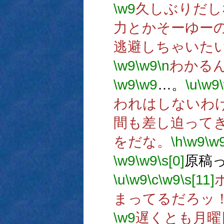
\w9
久しぶりだし
力とかそーゆー
逃避しちゃいた
\w9
\w9
\n
わかる
\w9
\w9
…。
\u
\w9
われはしないわ
間も差し迫って
をだな。
\h
\w9
\w
\w9
\w9
\s[0]
原稿
\u
\w9
\c
\w9
\s[11]
まってるだろッ
\w9
遅くとも月曜