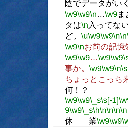
陰でデータがい
\w9
\w9
\n
…
\w9
ま
タは
\n
入ってな
ど。
\u
\w9
\w9
\n
\n
\w9
\n
お前の記憶
\w9
\w9
…
\w9
\w9
\
事か。
\w9
\w9
\n
\s
ちょっとこっち
何！？
\w9
\w9
\_s
\s[-1]
\w
9
\w9
\_s
\h
\n
\n
\n
\n
休 業
\w9
\w9
\