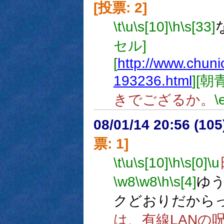
[投票: 2]
\t
\u
\s[10]
\h
\s[33]
セル]
[
http://www.chuni
193236.html
][朝
きでござるか。
\
08/01/14 20:56 (
票: 1]
\t
\u
\s[10]
\h
\s[0]
\u
\w8
\w8
\h
\s[4]
ゆ
クどおりだから
は、有線LANの