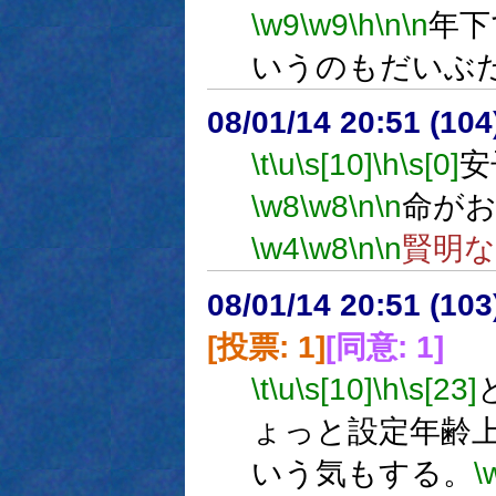
\w9
\w9
\h
\n
\n
年下
いうのもだいぶ
08/01/14 20:51 (
\t
\u
\s[10]
\h
\s[0]
安
\w8
\w8
\n
\n
命が
\w4
\w8
\n
\n
賢明な
08/01/14 20:51 (
[投票: 1]
[同意: 1]
\t
\u
\s[10]
\h
\s[23]
ょっと設定年齢
いう気もする。
\