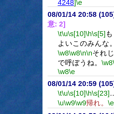
4248
]
\e
08/01/14 20:58 (
意: 2]
\t
\u
\s[10]
\h
\s[5]
も
よいこのみんな
\w8
\w8
\n
\n
それ
で呼ぼうね。
\w8
\w8
\e
08/01/14 20:59 (
\t
\u
\s[10]
\h
\s[23]
\u
\w9
\w9
帰れ。
\e