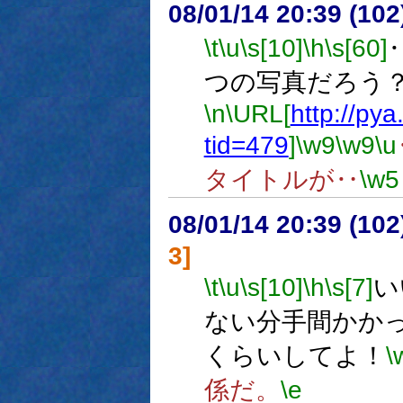
08/01/14 20:39 (
\t
\u
\s[10]
\h
\s[60]
つの写真だろう
\n
\URL[
http://py
tid=479
]
\w9
\w9
\u
タイトルが‥
\w5
08/01/14 20:39 (10
3]
\t
\u
\s[10]
\h
\s[7]
い
ない分手間かか
くらいしてよ！
\
係だ。
\e