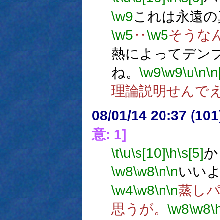
\w9
これは永遠の
\w5
‥
\w5
そうな
熱によってデン
ね。
\w9
\w9
\u
\n
\n
理論説明せんで
08/01/14 20:37 (
意: 1]
\t
\u
\s[10]
\h
\s[5]
か
\w8
\w8
\n
\n
いい
\w4
\w8
\n
\n
蒸し
思うが。
\w8
\w8
\