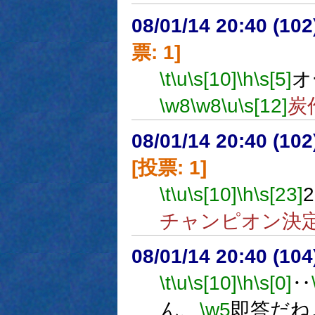
08/01/14 20:40 (
票: 1]
\t
\u
\s[10]
\h
\s[5]
オ
\w8
\w8
\u
\s[12]
炭
08/01/14 20:40 (
[投票: 1]
\t
\u
\s[10]
\h
\s[23]
チャンピオン決定
08/01/14 20:40 (
\t
\u
\s[10]
\h
\s[0]
‥
ん、
\w5
即答だね