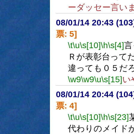
ーダッセー言い
08/01/14 20:43 (
票: 5]
\t
\u
\s[10]
\h
\s[4]
言
Ｒが表彰台って
違っても０５だ
\w9
\w9
\u
\s[15]
い
08/01/14 20:44 (
票: 4]
\t
\u
\s[10]
\h
\s[23]
代わりのメイドが