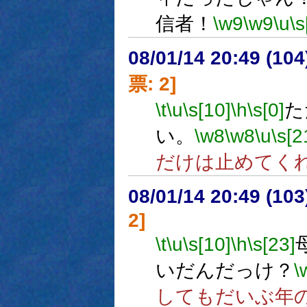
信者！
\w9
\w9
\u
\s
08/01/14 20:49 (
票: 2]
\t
\u
\s[10]
\h
\s[0]
た
い。
\w8
\w8
\u
\s[2
だけは止めてく
08/01/14 20:49 (10
2]
\t
\u
\s[10]
\h
\s[23]
いだんだっけ？
\
してもだいぶ年