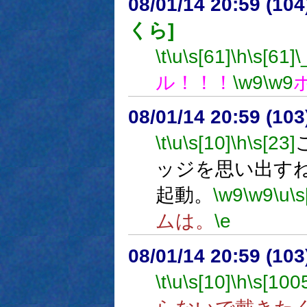
08/01/14 20:59 (
くら]
\t
\u
\s[61]
\h
\s[61]
\
ル！！！
\w9
\w9
08/01/14 20:59 (
\t
\u
\s[10]
\h
\s[23]
ッジを思い出す
起動。
\w9
\w9
\u
\s
ムは。
\e
08/01/14 20:59 (
\t
\u
\s[10]
\h
\s[100