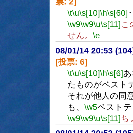
票: 2]
\t
\u
\s[10]
\h
\s[60]
\w9
\w9
\u
\s[11]
こ
せん。
\e
08/01/14 20:53 (
[投票: 6]
\t
\u
\s[10]
\h
\s[6]
あ
たものがベスト
それが他人の同
も、
\w5
ベストテ
\w9
\w9
\u
\s[11]
ち