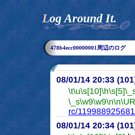
Log Around It.
478b4ecc00000001周辺のログ
08/01/14 20:33 (
\t
\u
\s[10]
\h
\s[5]
\_
\_s
\w9
\w9
\n
\n
\UR
rc/119988925681
08/01/14 20:34 (