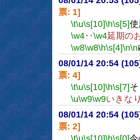
08/01/14 20:53 (
票: 1]
\t
\u
\s[10]
\h
\s[5]
使
\w4
‥
\w4
延期の
\w8
\w8
\h
\s[4]
\n
\n
08/01/14 20:54 (
票: 4]
\t
\u
\s[10]
\h
\s[7]
そ
\u
\w9
\w9
いきな
08/01/14 20:54 (
票: 2]
\t
\u
\s[10]
\h
\s[0]
今