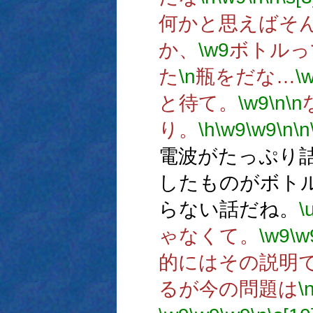
何かと思えばそ
か、
\w9
ボトルっ
た
\n
瓶をだな…
\
と待て。
\w9
\n
\n
り。
\h
\w9
\w9
\n
\n
電波がたっぷり
したものがボト
らない話だね。
\
ゃなくて。
\w9
\w
的にはその説明
るが今の問題は
\