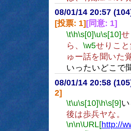
08/01/14 20:57 (
[投票: 1]
[同意: 1]
\t
\h
\s[0]
\u
\s[10]
せ
ら、
\w5
せりこと
ゅー話を聞いた
いったいどこで
08/01/14 20:58 (
2]
\t
\u
\s[10]
\h
\s[9]
い
後は歩兵ヤな。
\n
\n
\URL[
http://