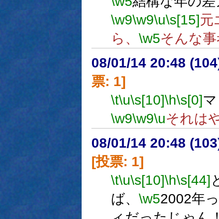
\w5
結構な年の差
\w9
\w9
\u
\s[15]
元
ら、
\w5
そんな事
08/01/14 20:48 (
票: 1]
\t
\u
\s[10]
\h
\s[0]
マ
\w9
\w9
\u
それは
08/01/14 20:48 (
[投票: 1]
\t
\u
\s[10]
\h
\s[44]
ば、
\w5
2002
ィだったじゃん