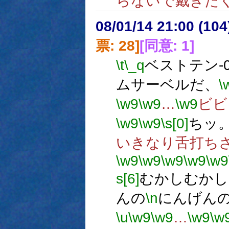
らないで戴きた
08/01/14 21:00 (
票: 28]
[同意: 1]
\t
\_q
ベストテン-0
ムサーベルだ、
\
\w9
\w9
…
\w9
ビビ
\w9
\w9
\s[0]
ちッ
いきなり舌打ち
\w9
\w9
\w9
\w9
\w9
s[6]
むかしむかし
んの
\n
にんげん
\u
\w9
\w9
…
\w9
\w