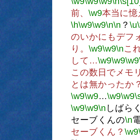
\w9
\w9
\w9
\n
\s[10
前、
\w9
本当に憶
\h
\w9
\w9
\n
\n
？
\u
のいかにもデフ
り。
\w9
\w9
\n
こ
して…
\w9
\w9
\w9
この数日でメモ
とは無かったか
\w9
\w9
…
\w9
\w9
\
\w9
\w9
\n
しばら
セーブくんの
\n
セーブくん？
\w9