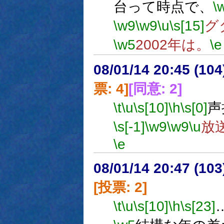
台って時点で、
\
\w9
\w9
\u
\s[15]
グ
\w5
2002年は。
\e
08/01/14 20:45 (
票: 4]
[同意: 2]
\t
\u
\s[10]
\h
\s[0]
声
\s[-1]
\w9
\w9
\u
放
\e
08/01/14 20:47 (
[投票: 2]
\t
\u
\s[10]
\h
\s[23]