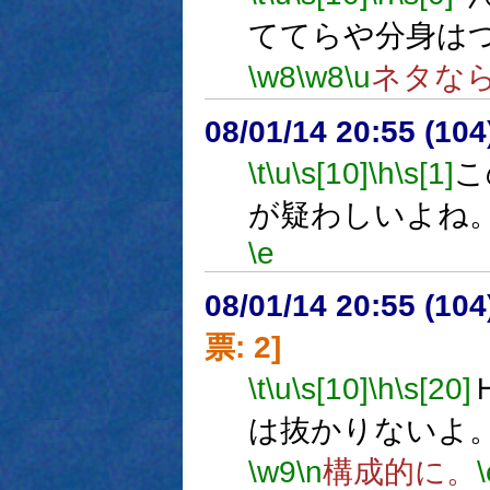
ててらや分身は
\w8
\w8
\u
ネタな
08/01/14 20:55 (
\t
\u
\s[10]
\h
\s[1]
こ
が疑わしいよね
\e
08/01/14 20:55 (
票: 2]
\t
\u
\s[10]
\h
\s[20]
は抜かりないよ
\w9
\n
構成的に。
\