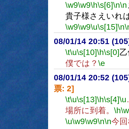
\w9
\w9
\h
\s[6]
\n
\n
貴子様さえいれ
\w9
\w9
\u
\s[15]
\n
\
08/01/14 20:51 (
\t
\u
\s[10]
\h
\s[0]
乙
僕では？
\e
08/01/14 20:52 (
票: 2]
\t
\u
\s[13]
\h
\s[4]
\u
場所に到着。
\h
\
\u
\w9
\w9
\n
\n
今回