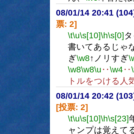
08/01/14 20:41 (
票: 2]
\t
\u
\s[10]
\h
\s[0]
タ
書いてあるじゃ
ぎ
\w8
↑ノリすぎ
\
\w8
\w8
\u
‥
\w4
‥
トルをつける人
08/01/14 20:42 (
[投票: 2]
\t
\u
\s[10]
\h
\s[23]
ャンプは覚えて