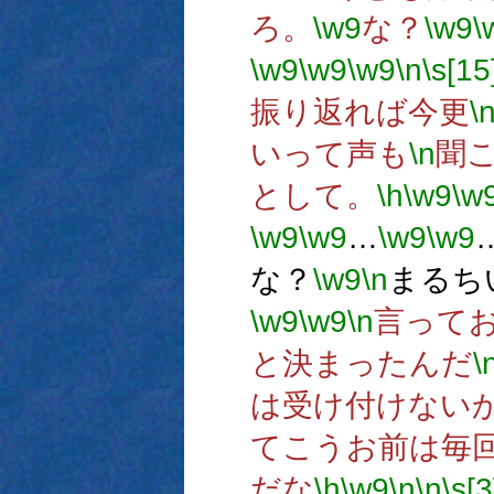
ろ。
\w9
な？
\w9
\
\w9
\w9
\w9
\n
\s[15
振り返れば今更
\
いって声も
\n
聞
として。
\h
\w9
\w
\w9
\w9
…
\w9
\w9
な？
\w9
\n
まるち
\w9
\w9
\n
言って
と決まったんだ
\
は受け付けない
てこうお前は毎
だな
\h
\w9
\n
\n
\s[3