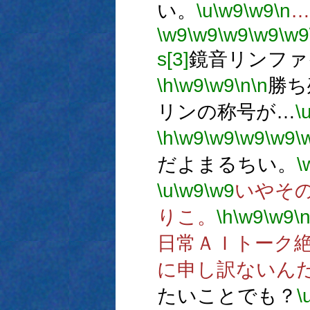
い。
\u
\w9
\w9
\n
…
\w9
\w9
\w9
\w9
\w9
s[3]
鏡音リンファ
\h
\w9
\w9
\n
\n
勝ち
リンの称号が…
\
\h
\w9
\w9
\w9
\w9
\
だよまるちい。
\
\u
\w9
\w9
いやそ
りこ。
\h
\w9
\w9
\
日常ＡＩトーク
に申し訳ないん
たいことでも？
\