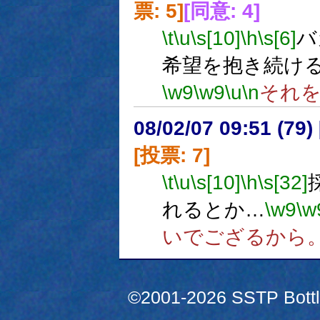
票: 5]
[同意: 4]
\t
\u
\s[10]
\h
\s[6]
バ
希望を抱き続け
\w9
\w9
\u
\n
それ
08/02/07 09:51 (
[投票: 7]
\t
\u
\s[10]
\h
\s[32]
れるとか…
\w9
\w
いでござるから
©2001-2026 SSTP Bottle 