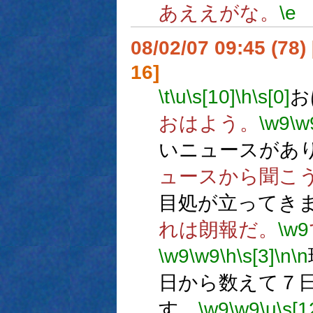
あええがな。
\e
08/02/07 09:45 (
16]
\t
\u
\s[10]
\h
\s[0]
お
おはよう。
\w9
\w
いニュースがあ
ュースから聞こ
目処が立ってき
れは朗報だ。
\w9
\w9
\w9
\h
\s[3]
\n
\n
日から数えて７
す。
\w9
\w9
\u
\s[1