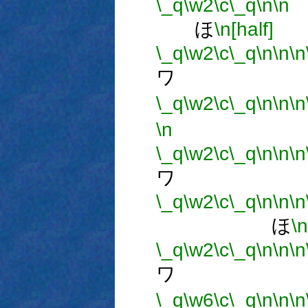
\_q
\w2
\c
\_q
\n
\n
ほ
\n[half]
\_q
\w2
\c
\_q
\n
\n
\n
ワ 
\_q
\w2
\c
\_q
\n
\n
\n
\n
\_q
\w2
\c
\_q
\n
\n
\n
ワ 
\_q
\w2
\c
\_q
\n
\n
\n
ほ
\n
\_q
\w2
\c
\_q
\n
\n
\n
ワ 
\_q
\w6
\c
\_q
\n
\n
\n