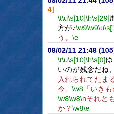
08/02/11 21:44 (
4]
\t
\u
\s[10]
\h
\s[29]
方が♪
\w9
\w9
\u
\s[
う。
\e
08/02/11 21:48 (
\t
\u
\s[10]
\h
\s[0]
ゆ
いのが残念だね
入れられてたま
今。
\w8
「いきも
\w8
\w8
\n
それと
か？
\w8
\e