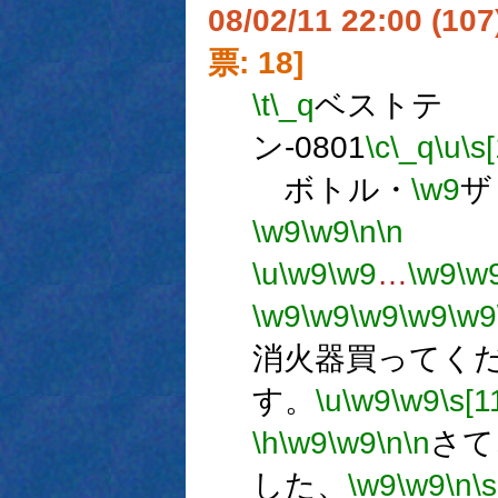
08/02/11 22:00 (
票: 18]
\t
\_q
ベストテ
ン-0801
\c
\_q
\u
\s
ボトル・
\w9
ザ
\w9
\w9
\n
\n
エ
\u
\w9
\w9
…
\w9
\w
\w9
\w9
\w9
\w9
\w9
消火器買ってく
す。
\u
\w9
\w9
\s[1
\h
\w9
\w9
\n
\n
さて
した、
\w9
\w9
\n
\s