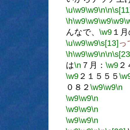
\u
\w9
\w9
\n
\n
\s[11
\h
\w9
\w9
\w9
\w9
\
んなで、
\w9
１月
\u
\w9
\w9
\s[13]
っ
\h
\w9
\w9
\n
\n
\s[23
は
\n
７月：
\w9
２
\w9
２１５５５
\w
０８２
\w9
\w9
\n
\w9
\w9
\n
→1
\w9
\w9
\n
→1
\w9
\w9
\n
→