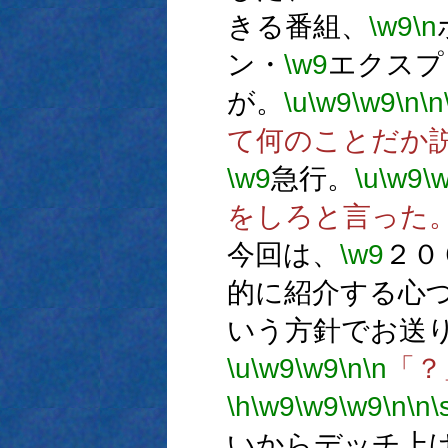
きる番組、
\w9
\n
ン・
\w9
エクスプ
が。
\u
\w9
\w9
\n
\n
て何のことだか
\w9
急行。
\u
\w9
\
をしろと言った
今回は、
\w9
２０
的に紹介する心
いう方針でお送
\u
\w9
\w9
\n
\n
「？
\h
\w9
\w9
\w9
\n
\n
\
いからデッチ上