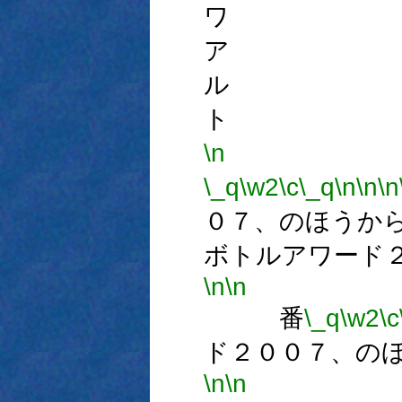
ワ 
ア 
ル 
ト 
\n
\_q
\w2
\c
\_q
\n
\n
\n
０７、のほうか
ボトルアワード
\n
\n
番
\_q
\w2
\c
ド２００７、の
\n
\n