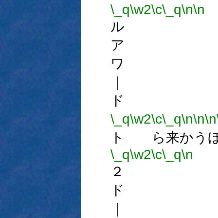
\_q
\w2
\c
\_q
\n
\n
ル 
ア 
ワ 
｜ 
ド 
\_q
\w2
\c
\_q
\n
\n
\n
ト ら来かうほ
\_q
\w2
\c
\_q
\n
２ 
ド 
｜ 