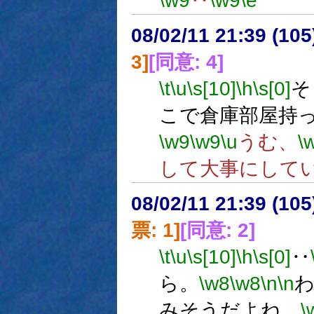
\w9
‥
\w9
\e
08/02/11 21:39 (
3]
[同意: 4]
\t
\u
\s[10]
\h
\s[0]
そ
こで倉庫部屋持
\w9
\w9
\u
うむ、
\
して大事にして
08/02/11 21:39 (
票: 1]
[同意: 2]
\t
\u
\s[10]
\h
\s[0]
‥
ら。
\w8
\w8
\n
\n
みそうだよね。
\