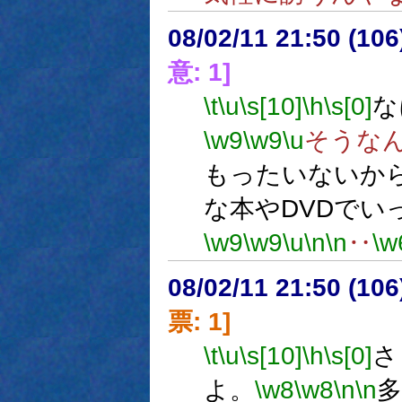
08/02/11 21:50 (
意: 1]
\t
\u
\s[10]
\h
\s[0]
な
\w9
\w9
\u
そうな
もったいないか
な本やDVDでい
\w9
\w9
\u
\n
\n
‥
\w
08/02/11 21:50 (
票: 1]
\t
\u
\s[10]
\h
\s[0]
さ
よ。
\w8
\w8
\n
\n
多