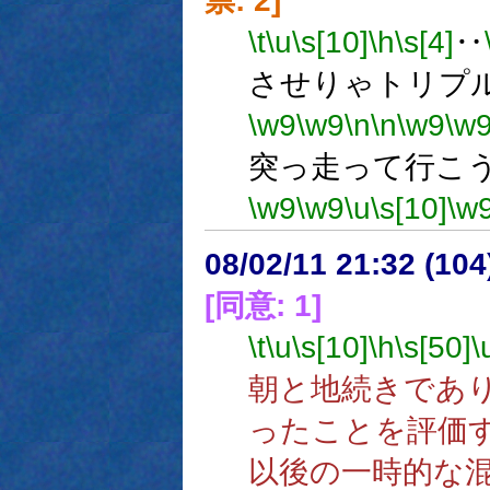
票: 2]
\t
\u
\s[10]
\h
\s[4]
‥
させりゃトリプ
\w9
\w9
\n
\n
\w9
\w
突っ走って行こ
\w9
\w9
\u
\s[10]
\w
08/02/11 21:32 (10
[同意: 1]
\t
\u
\s[10]
\h
\s[50]
\
朝と地続きであ
ったことを評価
以後の一時的な