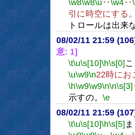
\w8
\w8
\u
‥
\w4
‥
引に時空にする
トロールは出来
08/02/11 21:59 (
意: 1]
\t
\u
\s[10]
\h
\s[0]
こ
\u
\w9
\n
22時に
\h
\w9
\w9
\n
\n
\s[3]
示すの。
\e
08/02/11 21:59 (
\t
\u
\s[10]
\h
\s[5]
ま