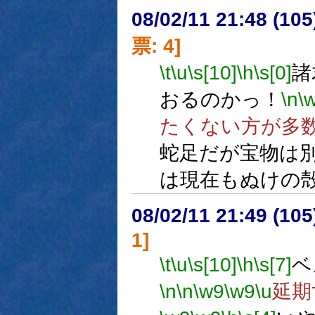
08/02/11 21:48 (10
票: 4]
\t
\u
\s[10]
\h
\s[0]
諸
おるのかっ！
\n
\
たくない方が多
蛇足だが宝物は
は現在もぬけの
08/02/11 21:49 (10
1]
\t
\u
\s[10]
\h
\s[7]
ベ
\n
\n
\w9
\w9
\u
延期