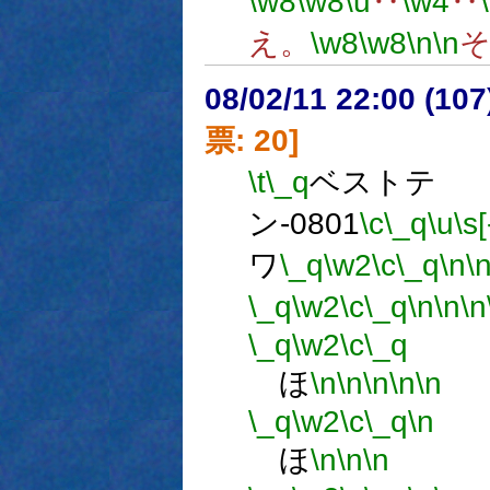
\w8
\w8
\u
‥
\w4
‥
え。
\w8
\w8
\n
\n
08/02/11 22:00 (
票: 20]
\t
\_q
ベストテ
ン-0801
\c
\_q
\u
\s[
ワ
\_q
\w2
\c
\_q
\n
\
\_q
\w2
\c
\_q
\n
\n
\n
\_q
\w2
\c
\_q
ほ
\n
\n
\n
\n
\n
\_q
\w2
\c
\_q
\n
ほ
\n
\n
\n