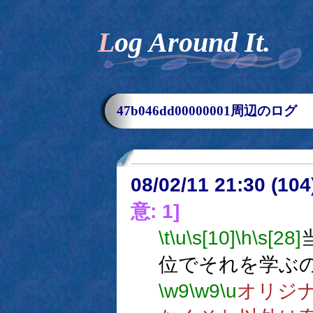
Log Around It.
47b046dd00000001周辺のログ
08/02/11 21:30 (
意: 1]
\t
\u
\s[10]
\h
\s[28]
位でそれを学ぶ
\w9
\w9
\u
オリジ