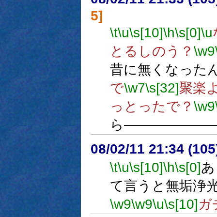
5]
\t
\u
\s[10]
\h
\s[0]
\u
とるしのう？
\w9
昔に無くなった
で
\w7
\s[32]
聚楽よ
っとったで？
\w9
ら――――――
08/02/11 21:34 (
\t
\u
\s[10]
\h
\s[0]
あ
て言うと無垢浄
\w9
\w9
\u
\s[10]
ガ