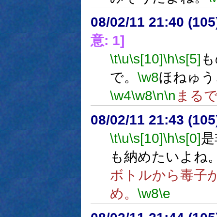
08/02/11 21:40 (
意: 1]
\t
\u
\s[10]
\h
\s[5]
も
で。
\w8
ほねゅう
\w4
\w8
\n
\n
まる
08/02/11 21:43 (
\t
\u
\s[10]
\h
\s[0]
是
も納めたいよね
ボトルから毒子
め。
\w8
\e