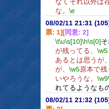
なくそれ以外は
な。
\e
08/02/11 21:31 (
票: 1]
[同意: 2]
\t
\u
\s[10]
\h
\s[0]
そ
が残ってる、
\w5
あるとは思うが
が、
\w5
原本で残
いやろうな。
\w9
れてるようなも
08/02/11 21:32 (