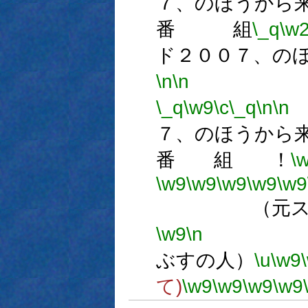
７、のほうから
番 組
\_q
\w
ド２００７、の
\n
\n
番
\_q
\w9
\c
\_q
\n
\n
７、のほうから
番 組 ！
\
\w9
\w9
\w9
\w9
\w9
（元スクリ
\w9
\n
数
ぶすの人）
\u
\w9
て)
\w9
\w9
\w9
\w9