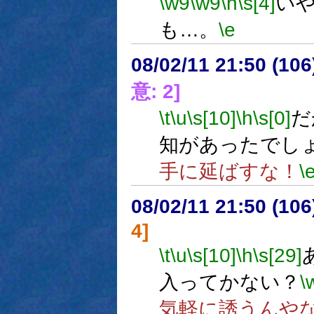
\w9
\w9
\h
\s[4]
い
も…。
\e
08/02/11 21:50 (
意: 2]
\t
\u
\s[10]
\h
\s[0]
だ
知があったでし
手に延ばすな！
\
08/02/11 21:50 (
4]
\t
\u
\s[10]
\h
\s[29]
入ってかない？
\
気軽に誘うんや