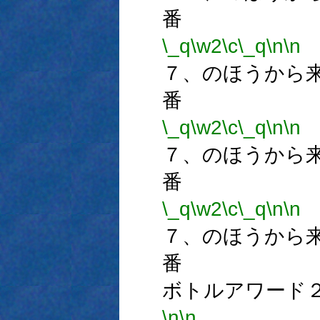
番
\_q
\w2
\c
\_q
\n
\n
７、のほうから
番
\_q
\w2
\c
\_q
\n
\n
７、のほうから
番
\_q
\w2
\c
\_q
\n
\n
７、のほうから
番 
ボトルアワード
\n
\n