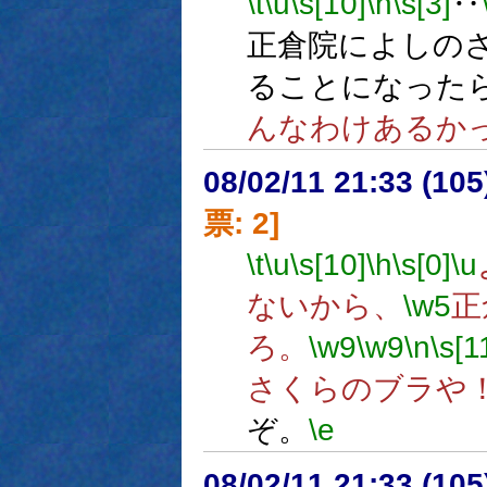
\t
\u
\s[10]
\h
\s[3]
‥
正倉院によしの
ることになった
んなわけあるか
08/02/11 21:33 (
票: 2]
\t
\u
\s[10]
\h
\s[0]
\u
ないから、
\w5
正
ろ。
\w9
\w9
\n
\s[1
さくらのブラや
ぞ。
\e
08/02/11 21:33 (