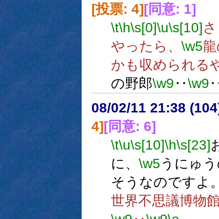
[投票: 4]
[同意: 1]
\t
\h
\s[0]
\u
\s[10]
さ
やったら、
\w5
龍
かも収められる
の野郎
\w9
‥
\w9
08/02/11 21:38 (10
4]
[同意: 6]
\t
\u
\s[10]
\h
\s[23]
に、
\w5
うにゅう
そうなのですよ
世界不思議博物