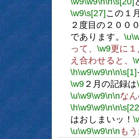
\w9
\w9
\n
\n
\s[20]
\w9
\s[27]
この１
２度目の２００
であります。
\u
\
って、
\w9
更に１
え合わせると、
\
\h
\w9
\w9
\n
\n
\s[1]
\w9
２月の記録は
\u
\w9
\w9
\n
\n
なん
\h
\w9
\w9
\n
\n
\s[22
はおしまいッ！
\
\u
\w9
\w9
\n
\n
もう