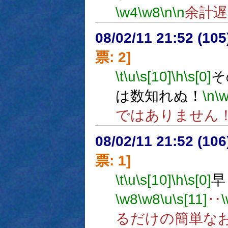
\w4
\w8
\n
\n
余計
08/02/11 21:52 (10
票: 2]
\t
\u
\s[10]
\h
\s[0]
そ
は数知れぬ！
\n
\
ではありません
08/02/11 21:52 (
票: 1]
\t
\u
\s[10]
\h
\s[0]
早
\w8
\w8
\u
\s[11]
‥
るだけの簡単な