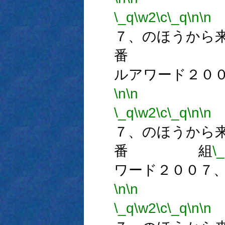
\_q
\w2
\c
\_q
\n
\n
７、のほうから
番 
ルアワード２０
\n
\n
番
\_q
\w2
\c
\_q
\n
\n
７、のほうから
番 組
\
ワード２００７
\n
\n
番
\_q
\w2
\c
\_q
\n
\n