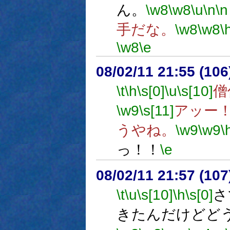
ん。
\w8
\w8
\u
\n
\n
手だな。
\w8
\w8
\
\w8
\e
08/02/11 21:55 (
\t
\h
\s[0]
\u
\s[10]
僧
\w9
\s[11]
アッー
うやね。
\w9
\w9
\
っ！！
\e
08/02/11 21:57 (
\t
\u
\s[10]
\h
\s[0]
さ
きたんだけどど