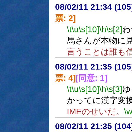
08/02/11 21:34 (
票: 2]
\t
\u
\s[10]
\h
\s[2]
わ
馬さんが本物に
言うことは誰も
08/02/11 21:35 (
票: 4]
[同意: 1]
\t
\u
\s[10]
\h
\s[3]
ゆ
かってに漢字変
IMEのせいだ。
\
08/02/11 21:35 (