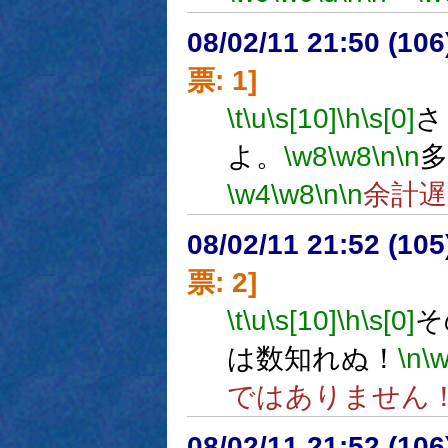
08/02/11 21:50 (
票: 1]
\t
\u
\s[10]
\h
\s[0]
さ
よ。
\w8
\w8
\n
\n
多
\w4
\w8
\n
\n
余計
08/02/11 21:52 (10
票: 2]
\t
\u
\s[10]
\h
\s[0]
そ
は数知れぬ！
\n
\
ではありません
08/02/11 21:52 (