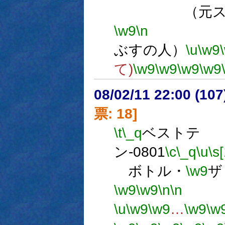
（元スクリ
\w9
\n
数
ぶすの人）
\u
\w9
て)
\w9
\w9
\w9
\w9
08/02/11 22:00 (
票: 18]
\t
\_q
ベストテ
ン-0801
\c
\_q
\u
\s
ボトル・
\w9
ザ
\w9
\w9
\n
\n
エ
\u
\w9
\w9
…
\w9
\w