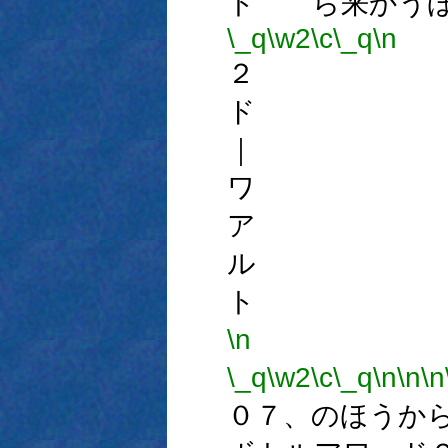
ト ら来かうほ
\_q
\w2
\c
\_q
\n
２ 
ド 
｜ 
ワ 
ア 
ル 
ト 
\n
\_q
\w2
\c
\_q
\n
\n
\n
０７、のほうか