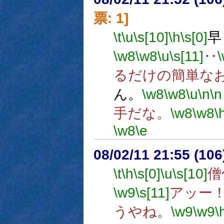
票: 1]
\t
\u
\s[10]
\h
\s[0]
早
\w8
\w8
\u
\s[11]
‥
るだけの簡単な
ん。
\w8
\w8
\u
\n
\n
手だな。
\w8
\w8
\
\w8
\e
08/02/11 21:55 (
\t
\h
\s[0]
\u
\s[10]
僧
\w9
\s[11]
アッー
うやね。
\w9
\w9
\