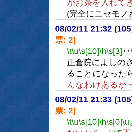
がお茶を入れて
(完全にニセモノ
08/02/11 21:32 (
票: 2]
\t
\u
\s[10]
\h
\s[3]
‥
正倉院によしの
ることになった
んなわけあるか
08/02/11 21:33 (
票: 2]
\t
\u
\s[10]
\h
\s[0]
\u