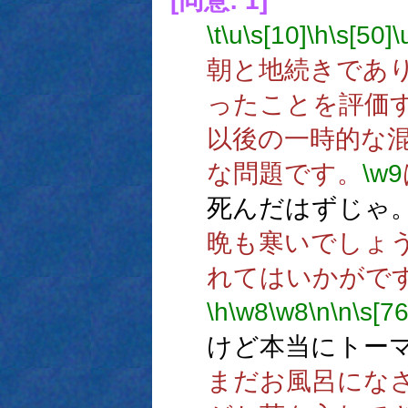
[同意: 1]
\t
\u
\s[10]
\h
\s[50]
\
朝と地続きであ
ったことを評価
以後の一時的な
な問題です。
\w9
死んだはずじゃ
晩も寒いでしょ
れてはいかがで
\h
\w8
\w8
\n
\n
\s[76
けど本当にトーマ
まだお風呂にな