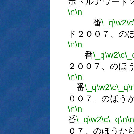
ボトルアワード
\n
\n
番
\_q
\w2
\c
ド２００７、の
\n
\n
番
\_q
\w2
\c
\_
２００７、のほ
\n
\n
番
\_q
\w2
\c
\_q
\
００７、のほう
\n
\n
番
\_q
\w2
\c
\_q
\n
\
０７、のほうか