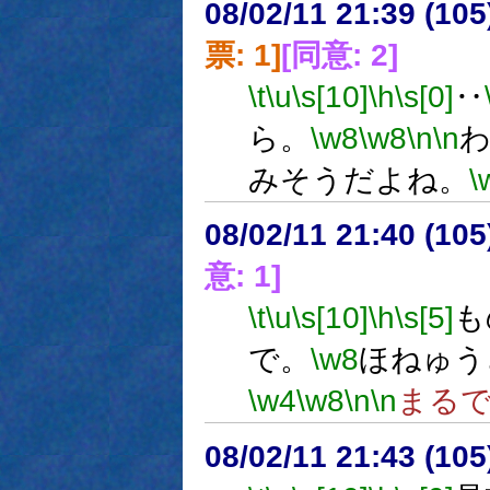
08/02/11 21:39 (
票: 1]
[同意: 2]
\t
\u
\s[10]
\h
\s[0]
‥
ら。
\w8
\w8
\n
\n
みそうだよね。
\
08/02/11 21:40 (
意: 1]
\t
\u
\s[10]
\h
\s[5]
も
で。
\w8
ほねゅう
\w4
\w8
\n
\n
まる
08/02/11 21:43 (