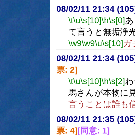
08/02/11 21:34 (
\t
\u
\s[10]
\h
\s[0]
あ
て言うと無垢浄
\w9
\w9
\u
\s[10]
ガ
08/02/11 21:34 (
票: 2]
\t
\u
\s[10]
\h
\s[2]
わ
馬さんが本物に
言うことは誰も
08/02/11 21:35 (
票: 4]
[同意: 1]