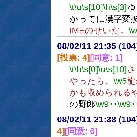
\t
\u
\s[10]
\h
\s[3]
ゆ
かってに漢字変
IMEのせいだ。
\
08/02/11 21:35 (
[投票: 4]
[同意: 1]
\t
\h
\s[0]
\u
\s[10]
さ
やったら、
\w5
龍
かも収められる
の野郎
\w9
‥
\w9
08/02/11 21:38 (10
4]
[同意: 6]