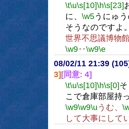
\t
\u
\s[10]
\h
\s[23]
に、
\w5
うにゅう
そうなのですよ
世界不思議博物
\w9
‥
\w9
\e
08/02/11 21:39 (
3]
[同意: 4]
\t
\u
\s[10]
\h
\s[0]
そ
こで倉庫部屋持
\w9
\w9
\u
うむ、
\
して大事にして