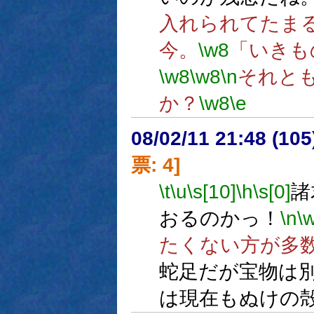
入れられてたま
今。
\w8
「いきも
\w8
\w8
\n
それと
か？
\w8
\e
08/02/11 21:48 (10
票: 4]
\t
\u
\s[10]
\h
\s[0]
諸
おるのかっ！
\n
\
たくない方が多
蛇足だが宝物は
は現在もぬけの