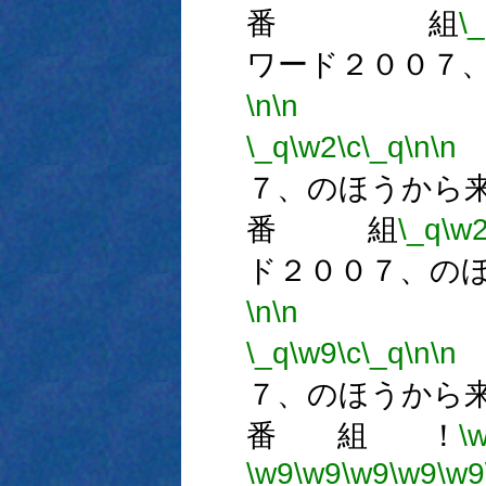
番 組
\
ワード２００７
\n
\n
番
\_q
\w2
\c
\_q
\n
\n
７、のほうから
番 組
\_q
\w
ド２００７、の
\n
\n
番
\_q
\w9
\c
\_q
\n
\n
７、のほうから
番 組 ！
\
\w9
\w9
\w9
\w9
\w9