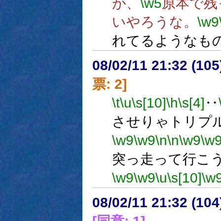
が、
\w5
原本で残
いやろうな。
\w9
れてるようなも
08/02/11 21:32 (
票: 2]
\t
\u
\s[10]
\h
\s[4]
‥
させりゃトリプ
\w9
\w9
\n
\n
\w9
\w
突っ走って行こ
\w9
\w9
\u
\s[10]
\w
08/02/11 21:32 (10