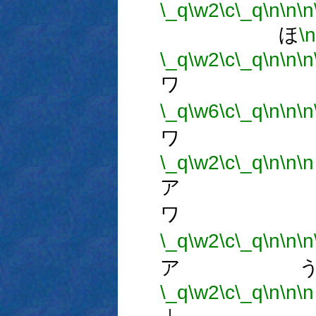
\_q
\w2
\c
\_q
\n
\n
\n
ほ
\n
\_q
\w2
\c
\_q
\n
\n
\n
ワ 
\_q
\w6
\c
\_q
\n
\n
\n
ワ 
\_q
\w2
\c
\_q
\n
\n
\n
ア 
ワ 
\_q
\w2
\c
\_q
\n
\n
\n
ア う
\_q
\w2
\c
\_q
\n
\n
\n