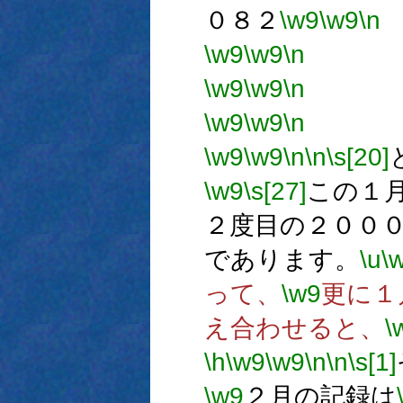
０８２
\w9
\w9
\n
\w9
\w9
\n
→1
\w9
\w9
\n
→1
\w9
\w9
\n
→
\w9
\w9
\n
\n
\s[20]
\w9
\s[27]
この１
２度目の２００
であります。
\u
\
って、
\w9
更に１
え合わせると、
\
\h
\w9
\w9
\n
\n
\s[1]
\w9
２月の記録は