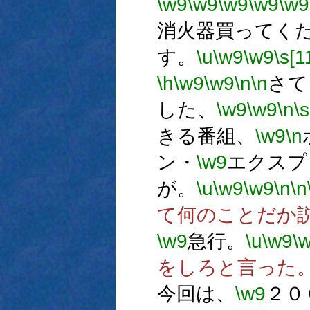
\w9
\w9
\w9
\w9
\w9
消火器買ってく
す。
\u
\w9
\w9
\s[1
\h
\w9
\w9
\n
\n
さて
した、
\w9
\w9
\n
\s
きる番組、
\w9
\n
ン・
\w9
エクスプ
が。
\u
\w9
\w9
\n
\n
て何のことだか
\w9
急行。
\u
\w9
\
をしろと言った
今回は、
\w9
２０