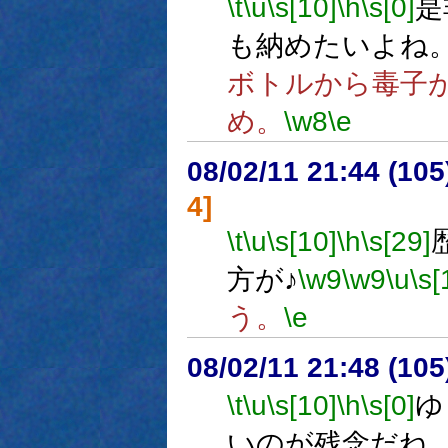
\t
\u
\s[10]
\h
\s[0]
是
も納めたいよね
ボトルから毒子
め。
\w8
\e
08/02/11 21:44 (
4]
\t
\u
\s[10]
\h
\s[29]
方が♪
\w9
\w9
\u
\s[
う。
\e
08/02/11 21:48 (
\t
\u
\s[10]
\h
\s[0]
ゆ
いのが残念だね