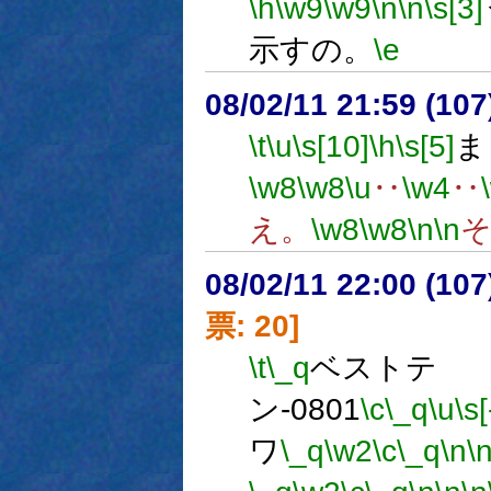
\h
\w9
\w9
\n
\n
\s[3]
示すの。
\e
08/02/11 21:59 (
\t
\u
\s[10]
\h
\s[5]
ま
\w8
\w8
\u
‥
\w4
‥
え。
\w8
\w8
\n
\n
08/02/11 22:00 (
票: 20]
\t
\_q
ベストテ
ン-0801
\c
\_q
\u
\s[
ワ
\_q
\w2
\c
\_q
\n
\