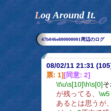
Log Around It.
47b046e800000001周辺のログ
08/02/11 21:31 (
票: 1]
[同意: 2]
\t
\u
\s[10]
\h
\s[0]
そ
が残ってる、
\w5
あるとは思うが