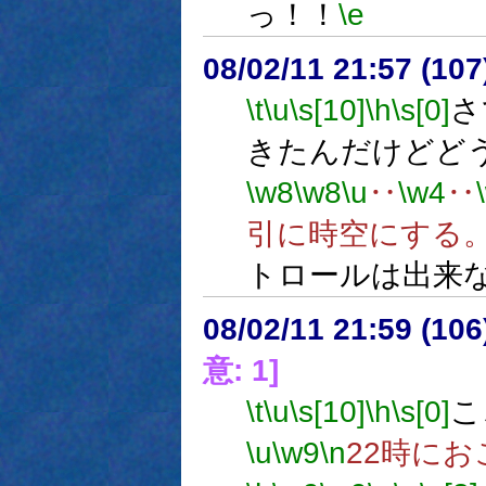
っ！！
\e
08/02/11 21:57 (
\t
\u
\s[10]
\h
\s[0]
さ
きたんだけどど
\w8
\w8
\u
‥
\w4
‥
引に時空にする
トロールは出来
08/02/11 21:59 (
意: 1]
\t
\u
\s[10]
\h
\s[0]
こ
\u
\w9
\n
22時に