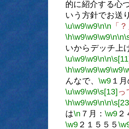
的に紹介する心
いう方針でお送
\u
\w9
\w9
\n
\n
「？
\h
\w9
\w9
\w9
\n
\n
\
いからデッチ上
\u
\w9
\w9
\n
\n
\s[11
\h
\w9
\w9
\w9
\w9
\
んなで、
\w9
１月
\u
\w9
\w9
\s[13]
っ
\h
\w9
\w9
\n
\n
\s[23
は
\n
７月：
\w9
２
\w9
２１５５５
\w