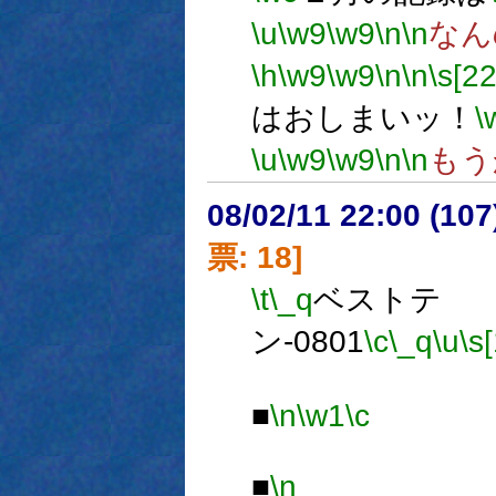
\u
\w9
\w9
\n
\n
なん
\h
\w9
\w9
\n
\n
\s[22
はおしまいッ！
\
\u
\w9
\w9
\n
\n
もう
08/02/11 22:00 (
票: 18]
\t
\_q
ベストテ
ン-0801
\c
\_q
\u
\s
■
\n
\w1
\c
■
\n