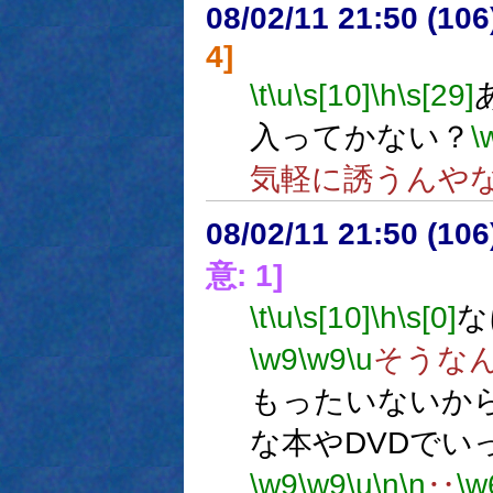
08/02/11 21:50 (
4]
\t
\u
\s[10]
\h
\s[29]
入ってかない？
\
気軽に誘うんや
08/02/11 21:50 (
意: 1]
\t
\u
\s[10]
\h
\s[0]
な
\w9
\w9
\u
そうな
もったいないか
な本やDVDでい
\w9
\w9
\u
\n
\n
‥
\w