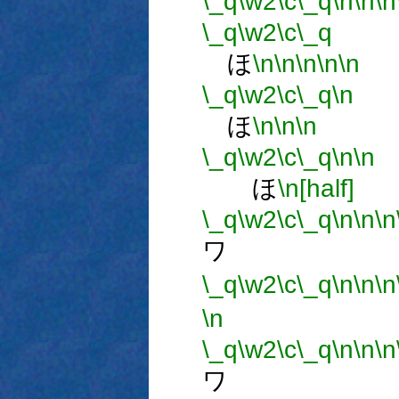
\_q
\w2
\c
\_q
\n
\n
\n
\_q
\w2
\c
\_q
ほ
\n
\n
\n
\n
\n
\_q
\w2
\c
\_q
\n
ほ
\n
\n
\n
\_q
\w2
\c
\_q
\n
\n
ほ
\n[half]
\_q
\w2
\c
\_q
\n
\n
\n
ワ 
\_q
\w2
\c
\_q
\n
\n
\n
\n
\_q
\w2
\c
\_q
\n
\n
\n
ワ 