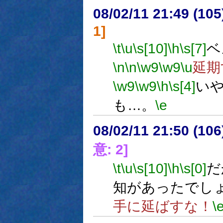
08/02/11 21:49 (10
1]
\t
\u
\s[10]
\h
\s[7]
ベ
\n
\n
\w9
\w9
\u
延期
\w9
\w9
\h
\s[4]
い
も…。
\e
08/02/11 21:50 (
意: 2]
\t
\u
\s[10]
\h
\s[0]
だ
知があったでし
手に延ばすな！
\