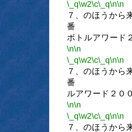
\_q
\w2
\c
\_q
\n
\n
７、のほうから
番 
ボトルアワード
\n
\n
\_q
\w2
\c
\_q
\n
\n
７、のほうから
番 
ルアワード２０
\n
\n
番
\_q
\w2
\c
\_q
\n
\n
７、のほうから