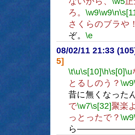
ないから、
\w5
正
ろ。
\w9
\w9
\n
\s[1
さくらのブラや
ぞ。
\e
08/02/11 21:33 (
5]
\t
\u
\s[10]
\h
\s[0]
\u
とるしのう？
\w9
昔に無くなった
で
\w7
\s[32]
聚楽よ
っとったで？
\w9
ら――――――