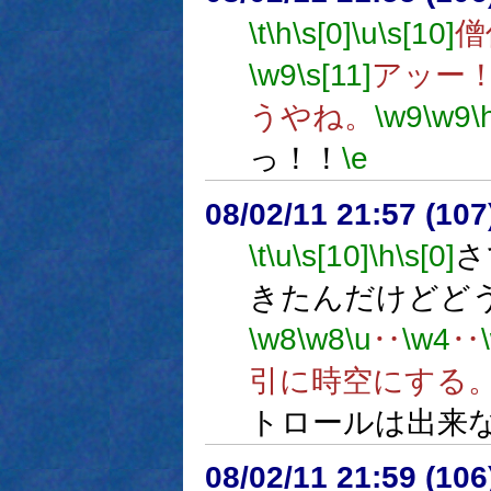
\t
\h
\s[0]
\u
\s[10]
僧
\w9
\s[11]
アッー
うやね。
\w9
\w9
\
っ！！
\e
08/02/11 21:57 (
\t
\u
\s[10]
\h
\s[0]
さ
きたんだけどど
\w8
\w8
\u
‥
\w4
‥
引に時空にする
トロールは出来
08/02/11 21:59 (