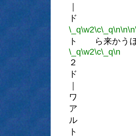
｜ 
ド 
\_q
\w2
\c
\_q
\n
\n
\n
ト ら来かうほ
\_q
\w2
\c
\_q
\n
２ 
ド 
｜ 
ワ 
ア 
ル 
ト 