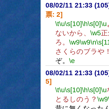
08/02/11 21:33 (
票: 2]
\t
\u
\s[10]
\h
\s[0]
\u
ないから、
\w5
正
ろ。
\w9
\w9
\n
\s[1
さくらのブラや
ぞ。
\e
08/02/11 21:33 (
5]
\t
\u
\s[10]
\h
\s[0]
\u
とるしのう？
\w9
昔に無くなった