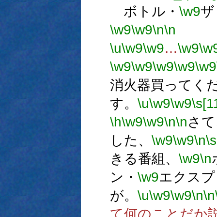
ボトル・
\w9
ザ
\w9
\w9
\n
\n
エ
\u
\w9
\w9
…
\w9
\w
\w9
\w9
\w9
\w9
\w9
消火器買ってく
す。
\u
\w9
\w9
\s[1
\h
\w9
\w9
\n
\n
さて
した、
\w9
\w9
\n
\s
きる番組、
\w9
\n
ン・
\w9
エクスプ
が。
\u
\w9
\w9
\n
\n
て何のことだか