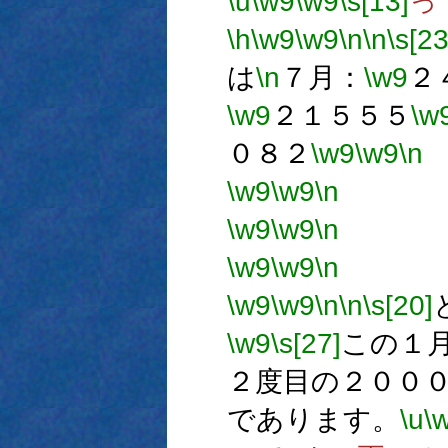
\u
\w9
\w9
\s[13]
っ
\h
\w9
\w9
\n
\n
\s[23
は
\n
７月：
\w9
２
\w9
２１５５５
\w
０８２
\w9
\w9
\n
\w9
\w9
\n
→1
\w9
\w9
\n
→1
\w9
\w9
\n
→
\w9
\w9
\n
\n
\s[20]
\w9
\s[27]
この１
２度目の２００
であります。
\u
\