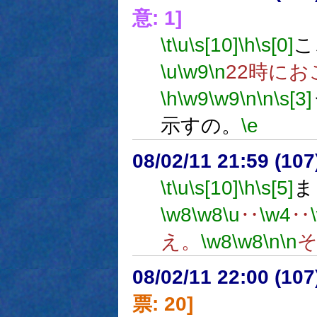
意: 1]
\t
\u
\s[10]
\h
\s[0]
こ
\u
\w9
\n
22時に
\h
\w9
\w9
\n
\n
\s[3]
示すの。
\e
08/02/11 21:59 (
\t
\u
\s[10]
\h
\s[5]
ま
\w8
\w8
\u
‥
\w4
‥
え。
\w8
\w8
\n
\n
08/02/11 22:00 (
票: 20]