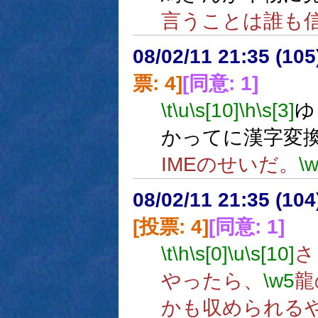
言うことは誰も
08/02/11 21:35 (
票: 4]
[同意: 1]
\t
\u
\s[10]
\h
\s[3]
ゆ
かってに漢字変
IMEのせいだ。
\
08/02/11 21:35 (
[投票: 4]
[同意: 1]
\t
\h
\s[0]
\u
\s[10]
さ
やったら、
\w5
龍
かも収められる