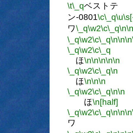
\t
\_q
ベストテ
ン-0801
\c
\_q
\u
\s[
ワ
\_q
\w2
\c
\_q
\n
\
\_q
\w2
\c
\_q
\n
\n
\n
\_q
\w2
\c
\_q
ほ
\n
\n
\n
\n
\n
\_q
\w2
\c
\_q
\n
ほ
\n
\n
\n
\_q
\w2
\c
\_q
\n
\n
ほ
\n[half]
\_q
\w2
\c
\_q
\n
\n
\n
ワ 