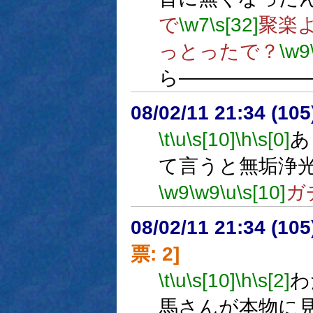
で
\w7
\s[32]
聚楽よ
っとったで？
\w9
ら――――――
08/02/11 21:34 (
\t
\u
\s[10]
\h
\s[0]
あ
て言うと無垢浄
\w9
\w9
\u
\s[10]
ガ
08/02/11 21:34 (
票: 2]
\t
\u
\s[10]
\h
\s[2]
わ
馬さんが本物に