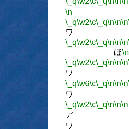
\_q
\w2
\c
\_q
\n
\n
\n
\n
\_q
\w2
\c
\_q
\n
\n
\n
ワ 
\_q
\w2
\c
\_q
\n
\n
\n
ほ
\n
\_q
\w2
\c
\_q
\n
\n
\n
ワ 
\_q
\w6
\c
\_q
\n
\n
\n
ワ 
\_q
\w2
\c
\_q
\n
\n
\n
ア 
ワ 