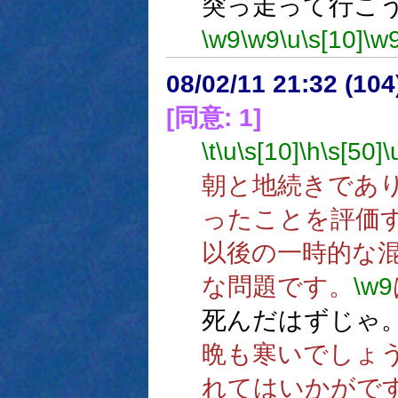
突っ走って行こ
\w9
\w9
\u
\s[10]
\w
08/02/11 21:32 (10
[同意: 1]
\t
\u
\s[10]
\h
\s[50]
\
朝と地続きであ
ったことを評価
以後の一時的な
な問題です。
\w9
死んだはずじゃ
晩も寒いでしょ
れてはいかがで