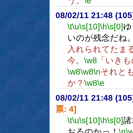
う。
\e
08/02/11 21:48 (
\t
\u
\s[10]
\h
\s[0]
ゆ
いのが残念だね
入れられてたま
今。
\w8
「いきも
\w8
\w8
\n
それと
か？
\w8
\e
08/02/11 21:48 (10
票: 4]
\t
\u
\s[10]
\h
\s[0]
諸
おるのかっ！
\n
\