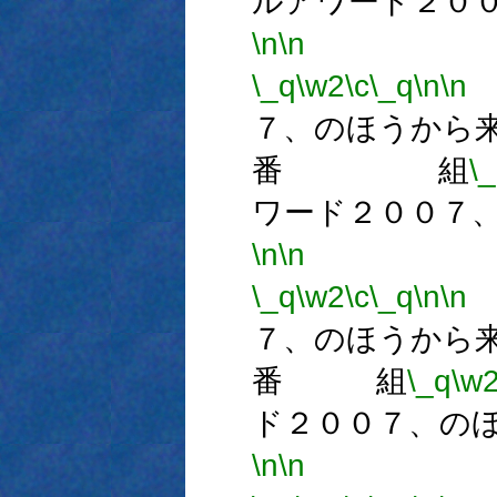
ルアワード２０
\n
\n
番
\_q
\w2
\c
\_q
\n
\n
７、のほうから
番 組
\
ワード２００７
\n
\n
番
\_q
\w2
\c
\_q
\n
\n
７、のほうから
番 組
\_q
\w
ド２００７、の
\n
\n
番