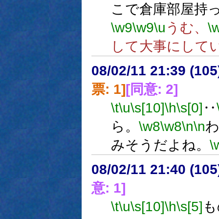
こで倉庫部屋持
\w9
\w9
\u
うむ、
\
して大事にして
08/02/11 21:39 (
票: 1]
[同意: 2]
\t
\u
\s[10]
\h
\s[0]
‥
ら。
\w8
\w8
\n
\n
みそうだよね。
\
08/02/11 21:40 (
意: 1]
\t
\u
\s[10]
\h
\s[5]
も