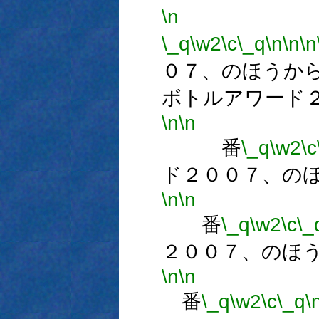
\n
\_q
\w2
\c
\_q
\n
\n
\n
０７、のほうか
ボトルアワード
\n
\n
番
\_q
\w2
\c
ド２００７、の
\n
\n
番
\_q
\w2
\c
\_
２００７、のほ
\n
\n
番
\_q
\w2
\c
\_q
\