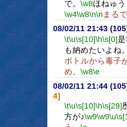
で。
\w8
ほねゅう
\w4
\w8
\n
\n
まる
08/02/11 21:43 (
\t
\u
\s[10]
\h
\s[0]
是
も納めたいよね
ボトルから毒子
め。
\w8
\e
08/02/11 21:44 (
4]
\t
\u
\s[10]
\h
\s[29]
方が♪
\w9
\w9
\u
\s[