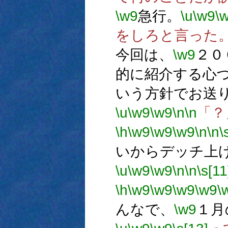
\w9
急行。
\u
\w9
\
をしろと言った
今回は、
\w9
２０
的に紹介する心
いう方針でお送
\u
\w9
\w9
\n
\n
「？
\h
\w9
\w9
\w9
\n
\n
\
いからデッチ上
\u
\w9
\w9
\n
\n
\s[11
\h
\w9
\w9
\w9
\w9
\
んなで、
\w9
１月