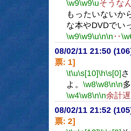
\w9
\w9
\u
そうな
もったいないか
な本やDVDでい
\w9
\w9
\u
\n
\n
‥
\w
08/02/11 21:50 (
票: 1]
\t
\u
\s[10]
\h
\s[0]
さ
よ。
\w8
\w8
\n
\n
多
\w4
\w8
\n
\n
余計
08/02/11 21:52 (10
票: 2]