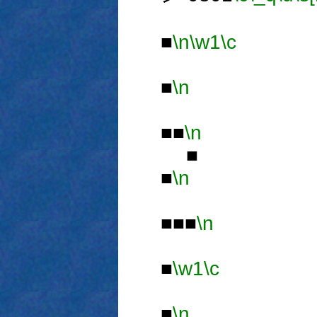
■
\n
\w1
\c
■
\n
■■
\n
■
■
\n
■■■
\n
■
\w1
\c
■
\n