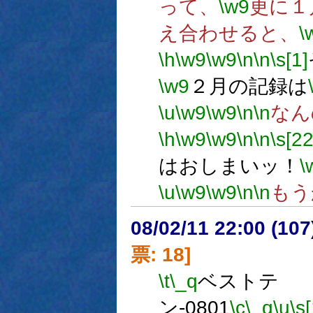
って、
\w9
更に１
え合わせると、
\
\h
\w9
\w9
\n
\n
\s[1]
\w9
２月の記録は
\u
\w9
\w9
\n
\n
なん
\h
\w9
\w9
\n
\n
\s[22
はおしまいッ！
\
\u
\w9
\w9
\n
\n
もう
08/02/11 22:00 (
票: 18]
\t
\_q
ベストテ
ン-0801
\c
\_q
\u
\s