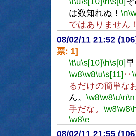
\t
\u
\s[10]
\h
\s[0]
そ
は数知れぬ！
\n
\
ではありません
08/02/11 21:52 (
票: 1]
\t
\u
\s[10]
\h
\s[0]
早
\w8
\w8
\u
\s[11]
‥
るだけの簡単な
ん。
\w8
\w8
\u
\n
\n
手だな。
\w8
\w8
\
\w8
\e
08/02/11 21:55 (