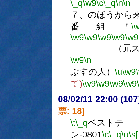
\_q
\w9
\c
\_q
\n
\n
７、のほうから
番 組 ！
\
\w9
\w9
\w9
\w9
\w9
（元スクリ
\w9
\n
数
ぶすの人）
\u
\w9
て)
\w9
\w9
\w9
\w9
08/02/11 22:00 (
票: 18]
\t
\_q
ベストテ
ン-0801
\c
\_q
\u
\s