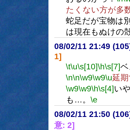
たくない方が多
蛇足だが宝物は
は現在もぬけの
08/02/11 21:49 (10
1]
\t
\u
\s[10]
\h
\s[7]
ベ
\n
\n
\w9
\w9
\u
延期
\w9
\w9
\h
\s[4]
い
も…。
\e
08/02/11 21:50 (
意: 2]