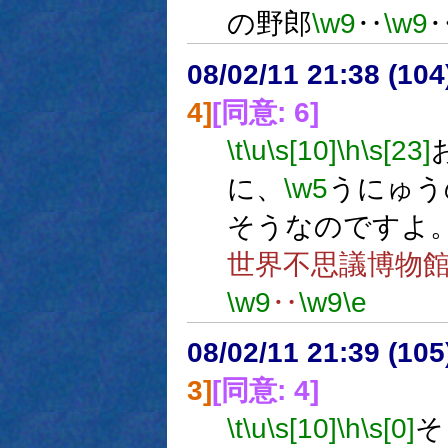
の野郎
\w9
‥
\w9
08/02/11 21:38 (10
4]
[同意: 6]
\t
\u
\s[10]
\h
\s[23]
に、
\w5
うにゅう
そうなのですよ
世界不思議博物
\w9
‥
\w9
\e
08/02/11 21:39 (
3]
[同意: 4]
\t
\u
\s[10]
\h
\s[0]
そ