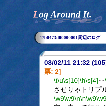
Log Around It.
47b0473d00000001周辺のログ
08/02/11 21:32 (
票: 2]
\t
\u
\s[10]
\h
\s[4]
‥
させりゃトリプ
\w9
\w9
\n
\n
\w9
\w