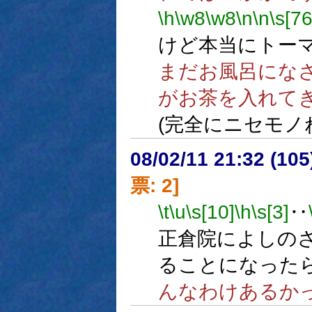
\h
\w8
\w8
\n
\n
\s[76
けど本当にトーマ
まだお風呂にな
がお茶を入れて
(完全にニセモノ
08/02/11 21:32 (
票: 2]
\t
\u
\s[10]
\h
\s[3]
‥
正倉院によしの
ることになった
んなわけあるか