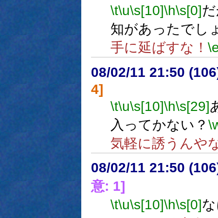
\t
\u
\s[10]
\h
\s[0]
だ
知があったでし
手に延ばすな！
\
08/02/11 21:50 (
4]
\t
\u
\s[10]
\h
\s[29]
入ってかない？
\
気軽に誘うんや
08/02/11 21:50 (
意: 1]
\t
\u
\s[10]
\h
\s[0]
な