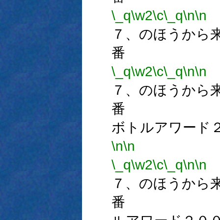
\_q
\w2
\c
\_q
\n
\n
７、のほうから
番
\_q
\w2
\c
\_q
\n
\n
７、のほうから
番 
ボトルアワード
\n
\n
\_q
\w2
\c
\_q
\n
\n
７、のほうから
番 