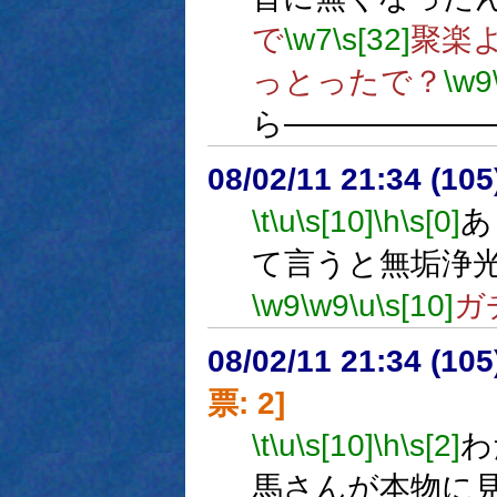
で
\w7
\s[32]
聚楽よ
っとったで？
\w9
ら――――――
08/02/11 21:34 (
\t
\u
\s[10]
\h
\s[0]
あ
て言うと無垢浄
\w9
\w9
\u
\s[10]
ガ
08/02/11 21:34 (
票: 2]
\t
\u
\s[10]
\h
\s[2]
わ
馬さんが本物に