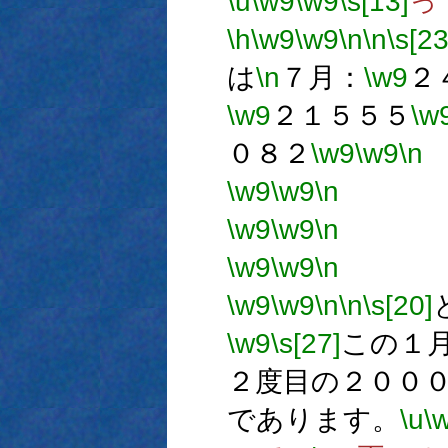
\u
\w9
\w9
\s[13]
っ
\h
\w9
\w9
\n
\n
\s[23
は
\n
７月：
\w9
２
\w9
２１５５５
\w
０８２
\w9
\w9
\n
\w9
\w9
\n
→1
\w9
\w9
\n
→1
\w9
\w9
\n
→
\w9
\w9
\n
\n
\s[20]
\w9
\s[27]
この１
２度目の２００
であります。
\u
\