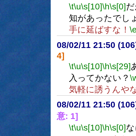
\t
\u
\s[10]
\h
\s[0]
だ
知があったでし
手に延ばすな！
\
08/02/11 21:50 (
4]
\t
\u
\s[10]
\h
\s[29]
入ってかない？
\
気軽に誘うんや
08/02/11 21:50 (
意: 1]
\t
\u
\s[10]
\h
\s[0]
な