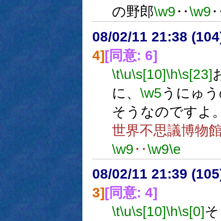
の野郎
\w9
‥
\w9
08/02/11 21:38 (10
4]
[同意: 6]
\t
\u
\s[10]
\h
\s[23]
に、
\w5
うにゅう
そうなのですよ
世界不思議博物
\w9
‥
\w9
\e
08/02/11 21:39 (
3]
[同意: 4]
\t
\u
\s[10]
\h
\s[0]
そ