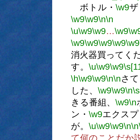
ボトル・
\w9
ザ
\w9
\w9
\n
\n
エ
\u
\w9
\w9
…
\w9
\w
\w9
\w9
\w9
\w9
\w9
消火器買ってく
す。
\u
\w9
\w9
\s[1
\h
\w9
\w9
\n
\n
さて
した、
\w9
\w9
\n
\s
きる番組、
\w9
\n
ン・
\w9
エクスプ
が。
\u
\w9
\w9
\n
\n
て何のことだか