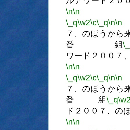
ルアワード２０
\n
\n
番
\_q
\w2
\c
\_q
\n
\n
７、のほうから
番 組
\
ワード２００７
\n
\n
番
\_q
\w2
\c
\_q
\n
\n
７、のほうから
番 組
\_q
\w
ド２００７、の
\n
\n
番