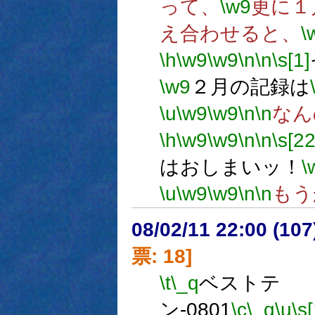
って、
\w9
更に１
え合わせると、
\
\h
\w9
\w9
\n
\n
\s[1]
\w9
２月の記録は
\u
\w9
\w9
\n
\n
なん
\h
\w9
\w9
\n
\n
\s[22
はおしまいッ！
\
\u
\w9
\w9
\n
\n
もう
08/02/11 22:00 (
票: 18]
\t
\_q
ベストテ
ン-0801
\c
\_q
\u
\s