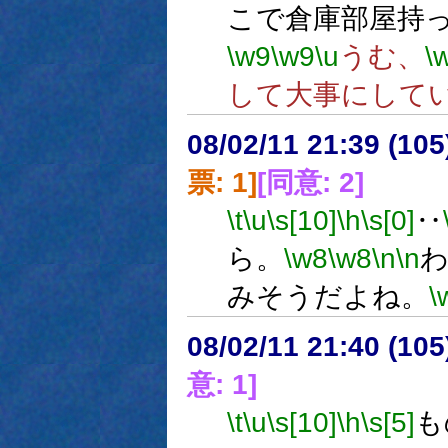
こで倉庫部屋持
\w9
\w9
\u
うむ、
\
して大事にして
08/02/11 21:39 (
票: 1]
[同意: 2]
\t
\u
\s[10]
\h
\s[0]
‥
ら。
\w8
\w8
\n
\n
みそうだよね。
\
08/02/11 21:40 (
意: 1]
\t
\u
\s[10]
\h
\s[5]
も