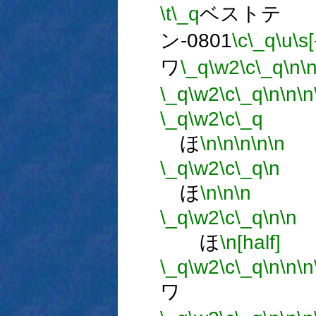
\t
\_q
ベストテ
ン-0801
\c
\_q
\u
\s[
ワ
\_q
\w2
\c
\_q
\n
\
\_q
\w2
\c
\_q
\n
\n
\n
\_q
\w2
\c
\_q
ほ
\n
\n
\n
\n
\n
\_q
\w2
\c
\_q
\n
ほ
\n
\n
\n
\_q
\w2
\c
\_q
\n
\n
ほ
\n[half]
\_q
\w2
\c
\_q
\n
\n
\n
ワ 