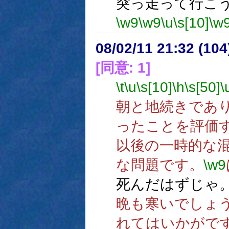
突っ走って行こ
\w9
\w9
\u
\s[10]
\w
08/02/11 21:32 (10
[同意: 1]
\t
\u
\s[10]
\h
\s[50]
\
朝と地続きであ
ったことを評価
以後の一時的な
な問題です。
\w9
死んだはずじゃ
晩も寒いでしょ
れてはいかがで