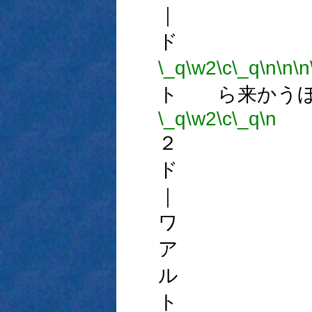
｜ 
ド 
\_q
\w2
\c
\_q
\n
\n
\n
ト ら来かうほ
\_q
\w2
\c
\_q
\n
２ 
ド 
｜ 
ワ 
ア 
ル 
ト 