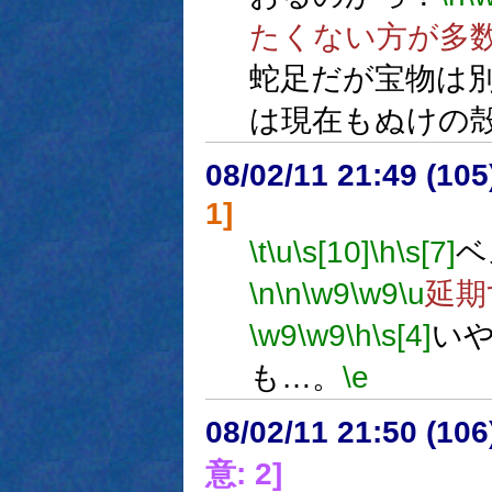
たくない方が多
蛇足だが宝物は
は現在もぬけの
08/02/11 21:49 (10
1]
\t
\u
\s[10]
\h
\s[7]
ベ
\n
\n
\w9
\w9
\u
延期
\w9
\w9
\h
\s[4]
い
も…。
\e
08/02/11 21:50 (
意: 2]