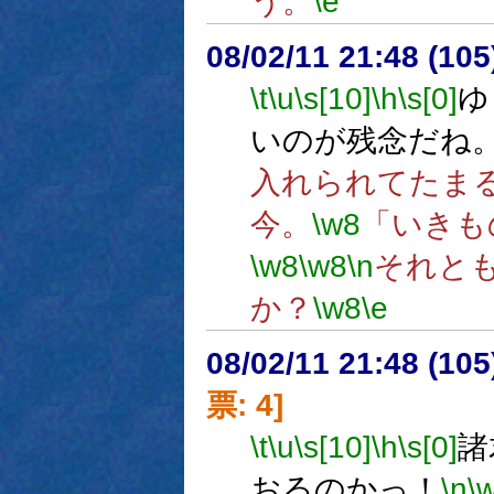
う。
\e
08/02/11 21:48 (
\t
\u
\s[10]
\h
\s[0]
ゆ
いのが残念だね
入れられてたま
今。
\w8
「いきも
\w8
\w8
\n
それと
か？
\w8
\e
08/02/11 21:48 (10
票: 4]
\t
\u
\s[10]
\h
\s[0]
諸
おるのかっ！
\n
\