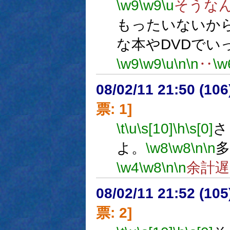
\w9
\w9
\u
そうな
もったいないか
な本やDVDでい
\w9
\w9
\u
\n
\n
‥
\w
08/02/11 21:50 (
票: 1]
\t
\u
\s[10]
\h
\s[0]
さ
よ。
\w8
\w8
\n
\n
多
\w4
\w8
\n
\n
余計
08/02/11 21:52 (10
票: 2]