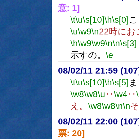
意: 1]
\t
\u
\s[10]
\h
\s[0]
こ
\u
\w9
\n
22時に
\h
\w9
\w9
\n
\n
\s[3]
示すの。
\e
08/02/11 21:59 (
\t
\u
\s[10]
\h
\s[5]
ま
\w8
\w8
\u
‥
\w4
‥
え。
\w8
\w8
\n
\n
08/02/11 22:00 (
票: 20]