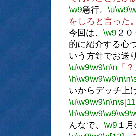
\w9
急行。
\u
\w9
\
をしろと言った
今回は、
\w9
２０
的に紹介する心
いう方針でお送
\u
\w9
\w9
\n
\n
「？
\h
\w9
\w9
\w9
\n
\n
\
いからデッチ上
\u
\w9
\w9
\n
\n
\s[11
\h
\w9
\w9
\w9
\w9
\
んなで、
\w9
１月