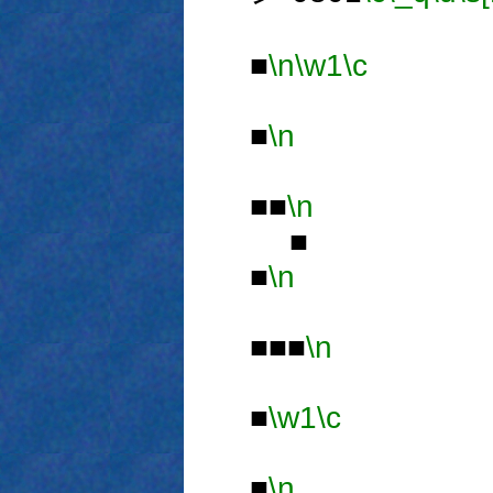
■
\n
\w1
\c
■
\n
■■
\n
■
■
\n
■■■
\n
■
\w1
\c
■
\n