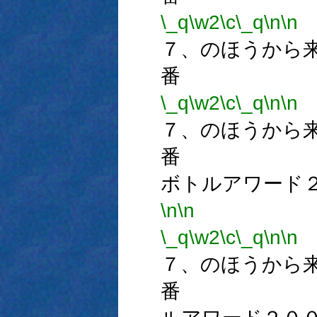
\_q
\w2
\c
\_q
\n
\n
７、のほうから
番
\_q
\w2
\c
\_q
\n
\n
７、のほうから
番 
ボトルアワード
\n
\n
\_q
\w2
\c
\_q
\n
\n
７、のほうから
番 