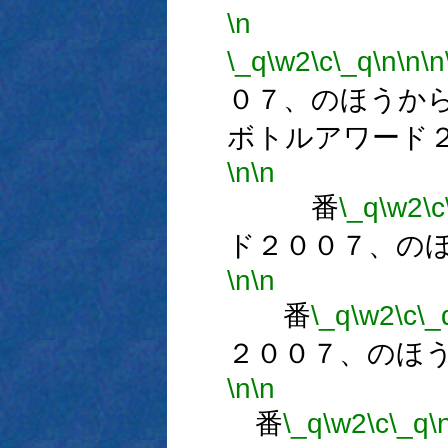
\n
\_q
\w2
\c
\_q
\n
\n
\n
０７、のほうか
ボトルアワード
\n
\n
番
\_q
\w2
\c
ド２００７、の
\n
\n
番
\_q
\w2
\c
\_
２００７、のほ
\n
\n
番
\_q
\w2
\c
\_q
\