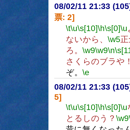
08/02/11 21:33 (
票: 2]
\t
\u
\s[10]
\h
\s[0]
\u
ないから、
\w5
正
ろ。
\w9
\w9
\n
\s[1
さくらのブラや
ぞ。
\e
08/02/11 21:33 (
5]
\t
\u
\s[10]
\h
\s[0]
\u
とるしのう？
\w9
昔に無くなった