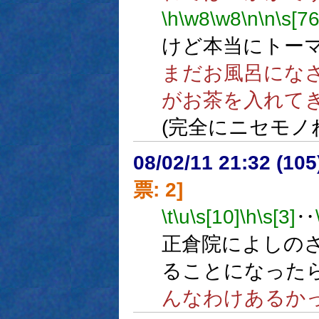
\h
\w8
\w8
\n
\n
\s[76
けど本当にトーマ
まだお風呂にな
がお茶を入れて
(完全にニセモノ
08/02/11 21:32 (
票: 2]
\t
\u
\s[10]
\h
\s[3]
‥
正倉院によしの
ることになった
んなわけあるか