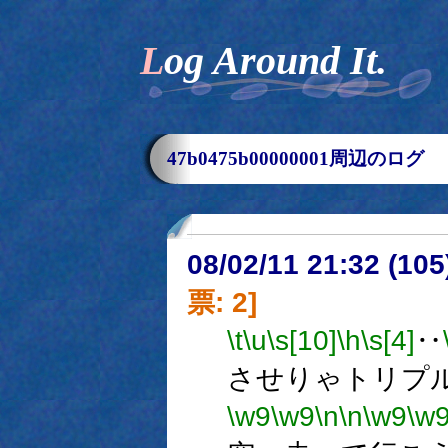
Log Around It.
47b0475b00000001周辺のログ
08/02/11 21:32 (
票: 2]
\t
\u
\s[10]
\h
\s[4]
‥
させりゃトリプ
\w9
\w9
\n
\n
\w9
\w