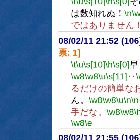
\t
\u
\s[10]
\h
\s[0]
そ
は数知れぬ！
\n
\
ではありません
08/02/11 21:52 (
票: 1]
\t
\u
\s[10]
\h
\s[0]
早
\w8
\w8
\u
\s[11]
‥
るだけの簡単な
ん。
\w8
\w8
\u
\n
\n
手だな。
\w8
\w8
\
\w8
\e
08/02/11 21:55 (