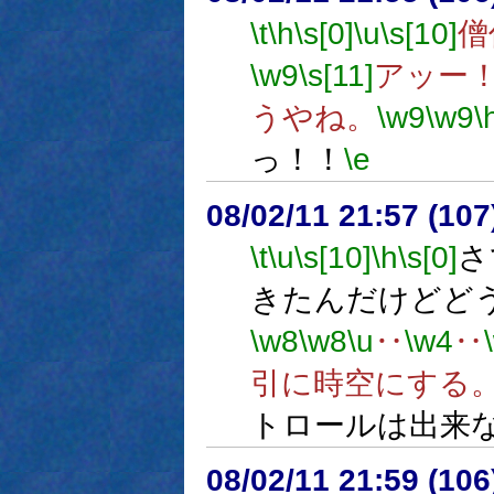
\t
\h
\s[0]
\u
\s[10]
僧
\w9
\s[11]
アッー
うやね。
\w9
\w9
\
っ！！
\e
08/02/11 21:57 (
\t
\u
\s[10]
\h
\s[0]
さ
きたんだけどど
\w8
\w8
\u
‥
\w4
‥
引に時空にする
トロールは出来
08/02/11 21:59 (