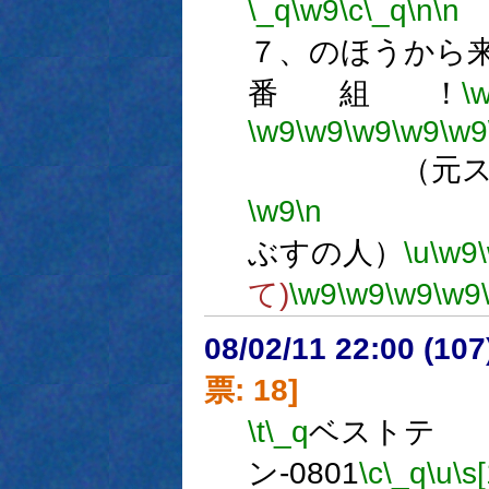
\_q
\w9
\c
\_q
\n
\n
７、のほうから
番 組 ！
\
\w9
\w9
\w9
\w9
\w9
（元スクリ
\w9
\n
数
ぶすの人）
\u
\w9
て)
\w9
\w9
\w9
\w9
08/02/11 22:00 (
票: 18]
\t
\_q
ベストテ
ン-0801
\c
\_q
\u
\s