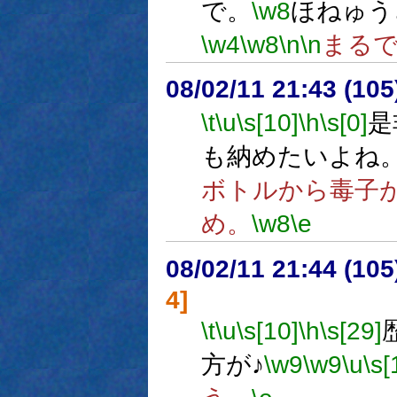
で。
\w8
ほねゅう
\w4
\w8
\n
\n
まる
08/02/11 21:43 (
\t
\u
\s[10]
\h
\s[0]
是
も納めたいよね
ボトルから毒子
め。
\w8
\e
08/02/11 21:44 (
4]
\t
\u
\s[10]
\h
\s[29]
方が♪
\w9
\w9
\u
\s[