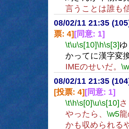
言うことは誰も
08/02/11 21:35 (
票: 4]
[同意: 1]
\t
\u
\s[10]
\h
\s[3]
ゆ
かってに漢字変
IMEのせいだ。
\
08/02/11 21:35 (
[投票: 4]
[同意: 1]
\t
\h
\s[0]
\u
\s[10]
さ
やったら、
\w5
龍
かも収められる