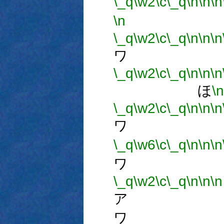
\_q
\w2
\c
\_q
\n
\n
\n
\n
\_q
\w2
\c
\_q
\n
\n
\n
ワ 
\_q
\w2
\c
\_q
\n
\n
\n
ほ
\n
\_q
\w2
\c
\_q
\n
\n
\n
ワ 
\_q
\w6
\c
\_q
\n
\n
\n
ワ 
\_q
\w2
\c
\_q
\n
\n
\n
ア 
ワ 