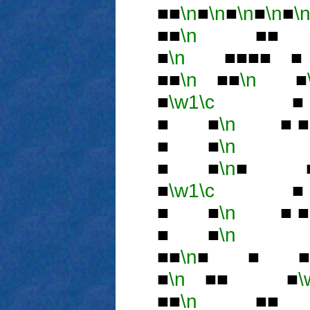
■■
\n
■
\n
■
\n
■
\n
■
\
■■
\n
■■ 
■
\n
■■■■ 
■■
\n
■■
\n
■
■
\w1
\c
■ 
■ ■
\n
■ 
■ ■
\n
■
■ ■
\n
■ 
■
\w1
\c
■ 
■ ■
\n
■ 
■ ■
\n
■
■■
\n
■ ■ ■
■
\n
■■ ■
\
■■
\n
■■ 