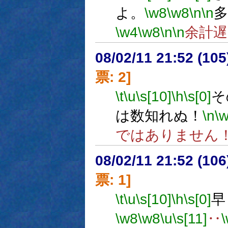
よ。
\w8
\w8
\n
\n
多
\w4
\w8
\n
\n
余計
08/02/11 21:52 (10
票: 2]
\t
\u
\s[10]
\h
\s[0]
そ
は数知れぬ！
\n
\
ではありません
08/02/11 21:52 (
票: 1]
\t
\u
\s[10]
\h
\s[0]
早
\w8
\w8
\u
\s[11]
‥