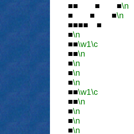
■■ ■ ■
\n
■ ■ ■
\n
■■■■ ■
■
\n
■■
\w1
\c
■■
\n
■
■
\n
■
■
\n
■■
■
\n
■■
\w1
\c
■■
\n
■
■
\n
■ 
■
\n
■■
■
\n