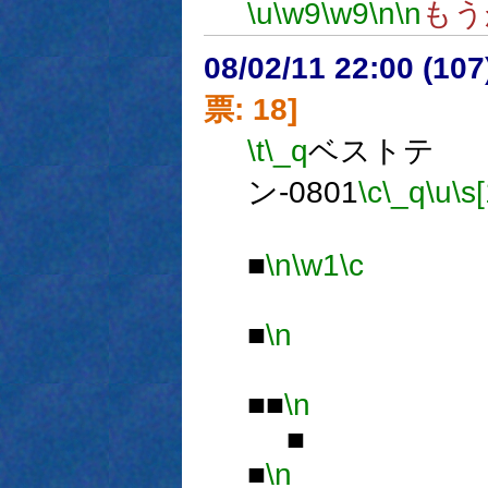
\u
\w9
\w9
\n
\n
もう
08/02/11 22:00 (
票: 18]
\t
\_q
ベストテ
ン-0801
\c
\_q
\u
\s
■
\n
\w1
\c
■
\n
■■
\n
■
■
\n