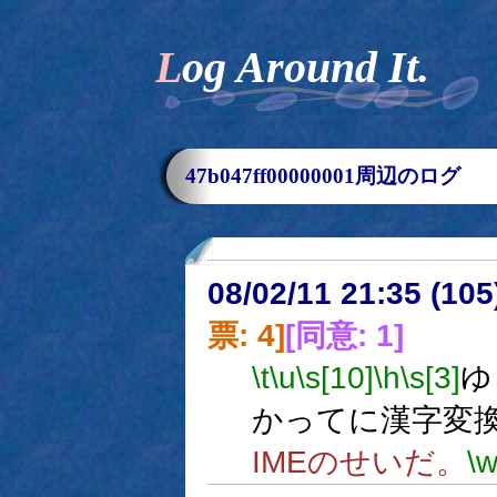
Log Around It.
47b047ff00000001周辺のログ
08/02/11 21:35 (
票: 4]
[同意: 1]
\t
\u
\s[10]
\h
\s[3]
ゆ
かってに漢字変
IMEのせいだ。
\