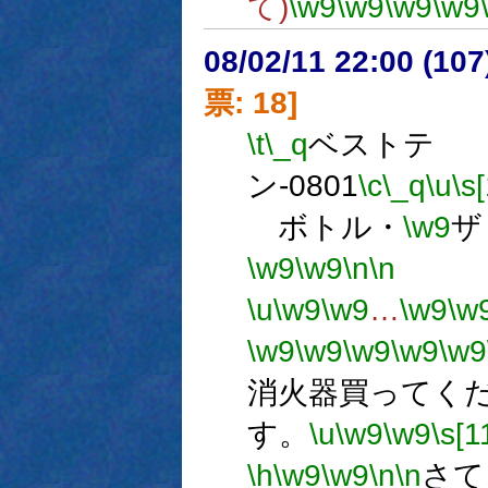
て)
\w9
\w9
\w9
\w9
08/02/11 22:00 (
票: 18]
\t
\_q
ベストテ
ン-0801
\c
\_q
\u
\s
ボトル・
\w9
ザ
\w9
\w9
\n
\n
エ
\u
\w9
\w9
…
\w9
\w
\w9
\w9
\w9
\w9
\w9
消火器買ってく
す。
\u
\w9
\w9
\s[1
\h
\w9
\w9
\n
\n
さて