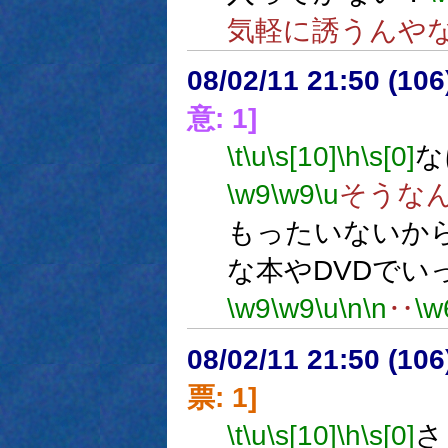
気軽に誘うんや
08/02/11 21:50 (
意: 1]
\t
\u
\s[10]
\h
\s[0]
な
\w9
\w9
\u
そうな
もったいないか
な本やDVDでい
\w9
\w9
\u
\n
\n
‥
\w
08/02/11 21:50 (
票: 1]
\t
\u
\s[10]
\h
\s[0]
さ