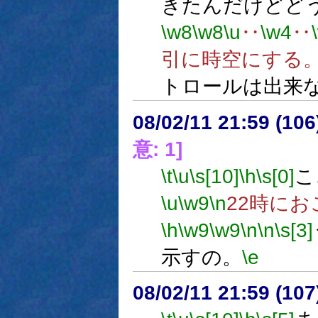
きたんだけどど
\w8
\w8
\u
‥
\w4
‥
引に時空にする
トロールは出来
08/02/11 21:59 (
意: 1]
\t
\u
\s[10]
\h
\s[0]
こ
\u
\w9
\n
22時に
\h
\w9
\w9
\n
\n
\s[3]
示すの。
\e
08/02/11 21:59 (