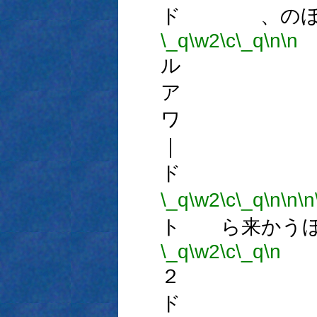
ド 、のほ
\_q
\w2
\c
\_q
\n
\n
ル 
ア 
ワ 
｜ 
ド 
\_q
\w2
\c
\_q
\n
\n
\n
ト ら来かうほ
\_q
\w2
\c
\_q
\n
２ 
ド 