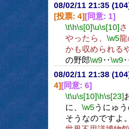
08/02/11 21:35 (
[投票: 4]
[同意: 1]
\t
\h
\s[0]
\u
\s[10]
さ
やったら、
\w5
龍
かも収められる
の野郎
\w9
‥
\w9
08/02/11 21:38 (10
4]
[同意: 6]
\t
\u
\s[10]
\h
\s[23]
に、
\w5
うにゅう
そうなのですよ