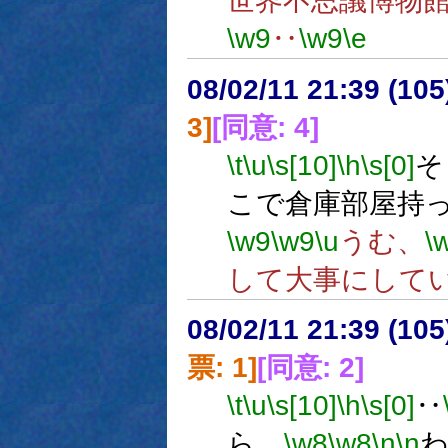
世界不思議博物
\w9
‥
\w9
\e
08/02/11 21:39 (
3]
[同意: 4]
\t
\u
\s[10]
\h
\s[0]
そ
こで倉庫部屋持
\w9
\w9
\u
うむ、
\
して大事にして
08/02/11 21:39 (
票: 1]
[同意: 2]
\t
\u
\s[10]
\h
\s[0]
‥
ら。
\w8
\w8
\n
\n