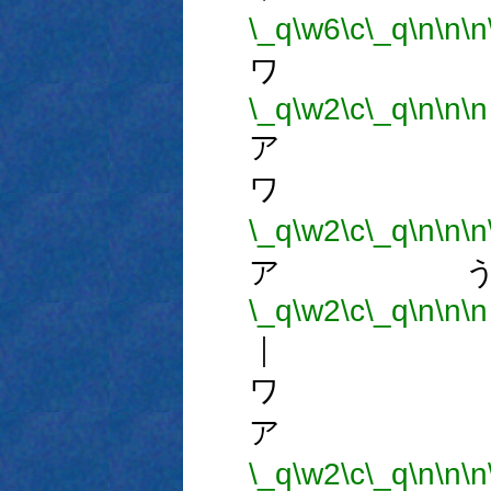
\_q
\w6
\c
\_q
\n
\n
\n
ワ 
\_q
\w2
\c
\_q
\n
\n
\n
ア 
ワ 
\_q
\w2
\c
\_q
\n
\n
\n
ア う
\_q
\w2
\c
\_q
\n
\n
\n
｜ 
ワ 
ア 
\_q
\w2
\c
\_q
\n
\n
\n