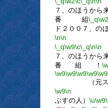
\_q
\w2
\c
\_q
\n
\n
７、のほうから
番 組
\_q
\w
ド２００７、の
\n
\n
番
\_q
\w9
\c
\_q
\n
\n
７、のほうから
番 組 ！
\
\w9
\w9
\w9
\w9
\w9
（元スクリ
\w9
\n
数
ぶすの人）
\u
\w9