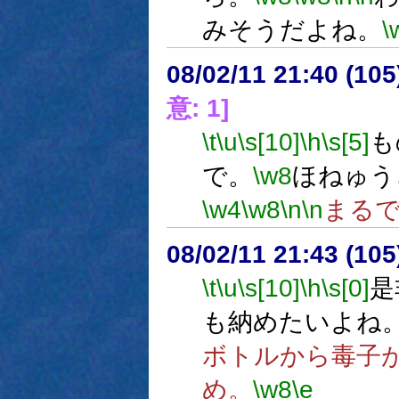
みそうだよね。
\
08/02/11 21:40 (
意: 1]
\t
\u
\s[10]
\h
\s[5]
も
で。
\w8
ほねゅう
\w4
\w8
\n
\n
まる
08/02/11 21:43 (
\t
\u
\s[10]
\h
\s[0]
是
も納めたいよね
ボトルから毒子
め。
\w8
\e