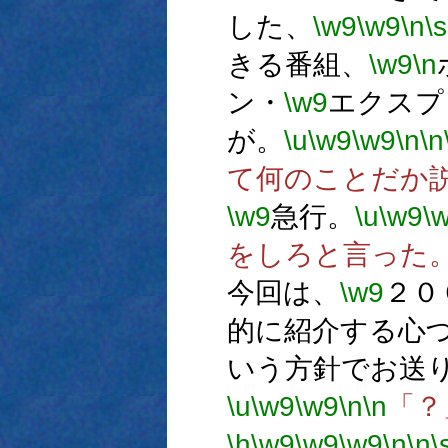
した、
\w9
\w9
\n
\s
きる番組、
\w9
\n
ン・
\w9
エクスプ
が。
\u
\w9
\w9
\n
\n
て何のことだか
\w9
急行。
\u
\w9
\
をしろと言った
今回は、
\w9
２０
的に紹介する心
いう方針でお送
\u
\w9
\w9
\n
\n
「？
\h
\w9
\w9
\w9
\n
\n
\