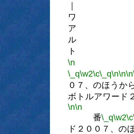
｜ 
ワ 
ア 
ル 
ト 
\n
\_q
\w2
\c
\_q
\n
\n
\n
０７、のほうか
ボトルアワード
\n
\n
番
\_q
\w2
\c
ド２００７、の