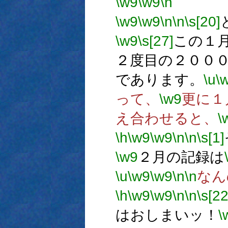
\w9
\w9
\n
→
\w9
\w9
\n
\n
\s[20]
\w9
\s[27]
この１
２度目の２００
であります。
\u
\
って、
\w9
更に１
え合わせると、
\
\h
\w9
\w9
\n
\n
\s[1]
\w9
２月の記録は
\u
\w9
\w9
\n
\n
なん
\h
\w9
\w9
\n
\n
\s[22
はおしまいッ！
\