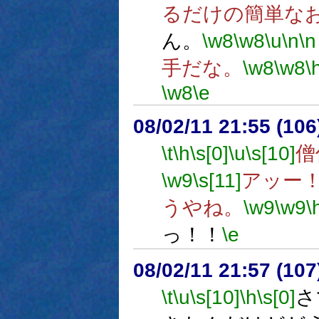
るだけの簡単な
ん。
\w8
\w8
\u
\n
\n
手だな。
\w8
\w8
\
\w8
\e
08/02/11 21:55 (
\t
\h
\s[0]
\u
\s[10]
僧
\w9
\s[11]
アッー
うやね。
\w9
\w9
\
っ！！
\e
08/02/11 21:57 (
\t
\u
\s[10]
\h
\s[0]
さ