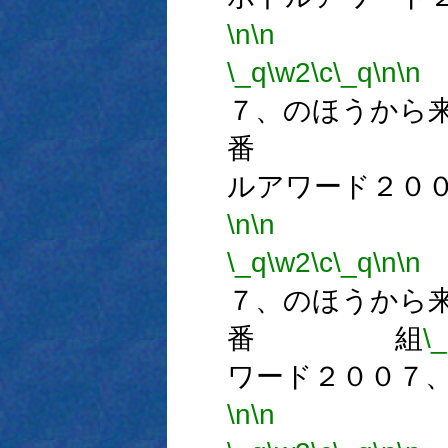
\n
\n
\_q
\w2
\c
\_q
\n
\n
７、のほうから
番 
ルアワード２０
\n
\n
番
\_q
\w2
\c
\_q
\n
\n
７、のほうから
番 組
\
ワード２００７
\n
\n
番