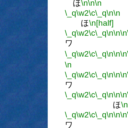
ほ
\n
\n
\n
\_q
\w2
\c
\_q
\n
\n
ほ
\n[half]
\_q
\w2
\c
\_q
\n
\n
\n
ワ 
\_q
\w2
\c
\_q
\n
\n
\n
\n
\_q
\w2
\c
\_q
\n
\n
\n
ワ 
\_q
\w2
\c
\_q
\n
\n
\n
ほ
\n
\_q
\w2
\c
\_q
\n
\n
\n
ワ 