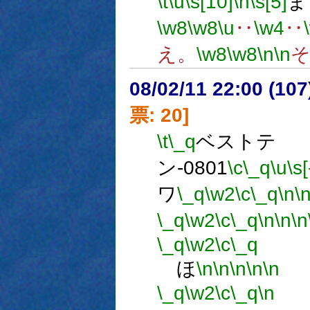
\t
\u
\s[10]
\h
\s[5]
ま
\w8
\w8
\u
‥
\w4
‥
え。
\w8
\w8
\n
\n
08/02/11 22:00 (
票: 20]
\t
\_q
ベストテ
ン-0801
\c
\_q
\u
\s[
ワ
\_q
\w2
\c
\_q
\n
\
\_q
\w2
\c
\_q
\n
\n
\n
\_q
\w2
\c
\_q
ほ
\n
\n
\n
\n
\n
\_q
\w2
\c
\_q
\n