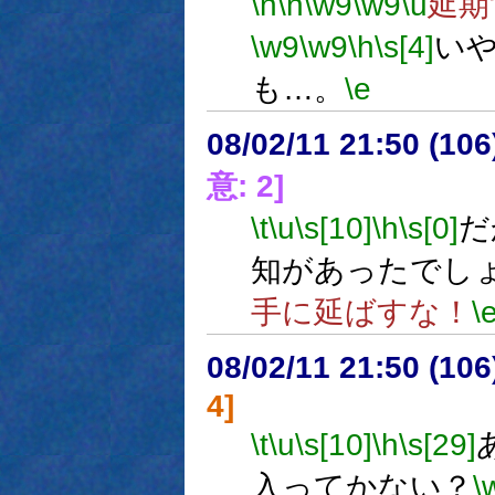
\n
\n
\w9
\w9
\u
延期
\w9
\w9
\h
\s[4]
い
も…。
\e
08/02/11 21:50 (
意: 2]
\t
\u
\s[10]
\h
\s[0]
だ
知があったでし
手に延ばすな！
\
08/02/11 21:50 (
4]
\t
\u
\s[10]
\h
\s[29]
入ってかない？
\