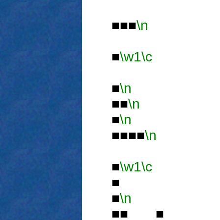
■■■
\n
■
\w1
\c
■
\n
■■
\n
■
\n
■■■■
\n
■
\w1
\c
■
■
\n
■■ ■