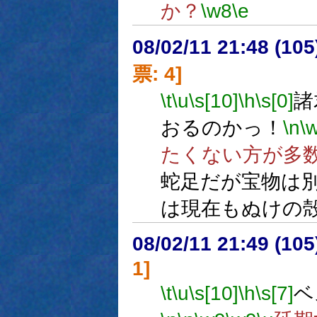
か？
\w8
\e
08/02/11 21:48 (10
票: 4]
\t
\u
\s[10]
\h
\s[0]
諸
おるのかっ！
\n
\
たくない方が多
蛇足だが宝物は
は現在もぬけの
08/02/11 21:49 (10
1]
\t
\u
\s[10]
\h
\s[7]
ベ