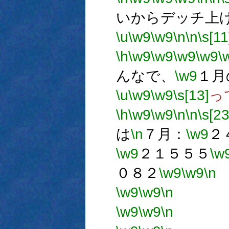
いからデッチ上
\u
\w9
\w9
\n
\n
\s[11
\h
\w9
\w9
\w9
\w9
\
んなで、
\w9
１月
\u
\w9
\w9
\s[13]
っ
\h
\w9
\w9
\n
\n
\s[23
は
\n
７月：
\w9
２
\w9
２１５５５
\w
０８２
\w9
\w9
\n
\w9
\w9
\n
→1
\w9
\w9
\n
→1