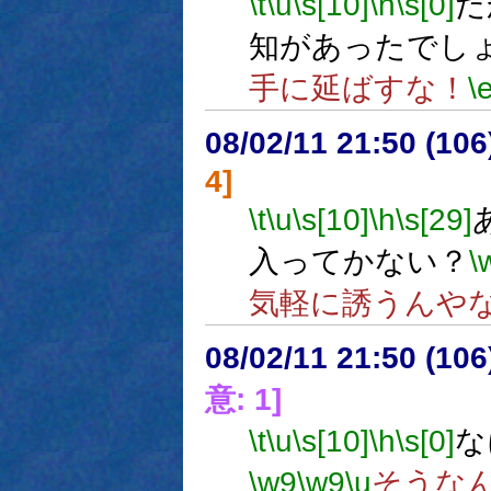
\t
\u
\s[10]
\h
\s[0]
だ
知があったでし
手に延ばすな！
\
08/02/11 21:50 (
4]
\t
\u
\s[10]
\h
\s[29]
入ってかない？
\
気軽に誘うんや
08/02/11 21:50 (
意: 1]
\t
\u
\s[10]
\h
\s[0]
な
\w9
\w9
\u
そうな