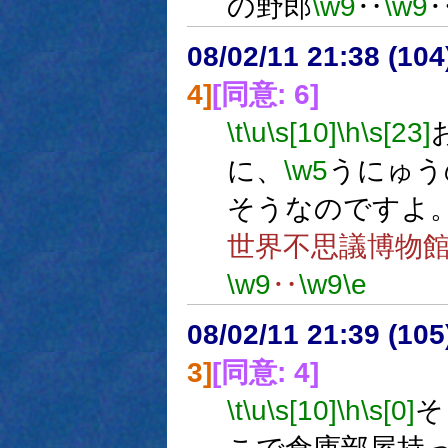
の野郎
\w9
‥
\w9
08/02/11 21:38 (10
4]
[同意: 6]
\t
\u
\s[10]
\h
\s[23]
に、
\w5
うにゅう
そうなのですよ
世界不思議博物
\w9
‥
\w9
\e
08/02/11 21:39 (
3]
[同意: 4]
\t
\u
\s[10]
\h
\s[0]
そ