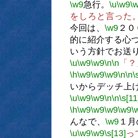
\w9
急行。
\u
\w9
\
をしろと言った
今回は、
\w9
２０
的に紹介する心
いう方針でお送
\u
\w9
\w9
\n
\n
「？
\h
\w9
\w9
\w9
\n
\n
\
いからデッチ上
\u
\w9
\w9
\n
\n
\s[11
\h
\w9
\w9
\w9
\w9
\
んなで、
\w9
１月
\u
\w9
\w9
\s[13]
っ