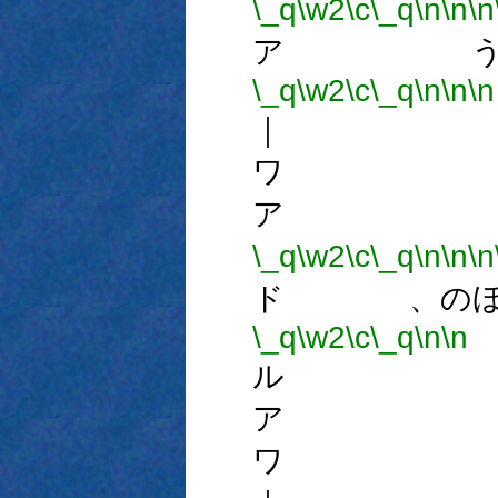
\_q
\w2
\c
\_q
\n
\n
\n
ア う
\_q
\w2
\c
\_q
\n
\n
\n
｜ 
ワ 
ア 
\_q
\w2
\c
\_q
\n
\n
\n
ド 、のほ
\_q
\w2
\c
\_q
\n
\n
ル 
ア 
ワ 