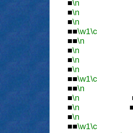
■
\n
■
■
\n
■■
■
\n
■■
\w1
\c
■■
\n
■
■
\n
■ 
■
\n
■■
■
\n
■■
\w1
\c
■■
\n
■
■
\n
■ 
■
\n
■■■
■
\n
■■
\w1
\c
■