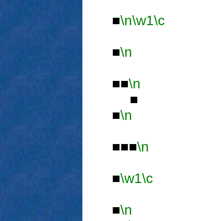
■
\n
\w1
\c
■
\n
■■
\n
■
■
\n
■■■
\n
■
\w1
\c
■
\n