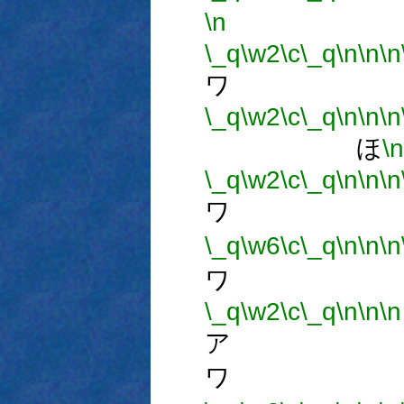
\n
\_q
\w2
\c
\_q
\n
\n
\n
ワ 
\_q
\w2
\c
\_q
\n
\n
\n
ほ
\n
\_q
\w2
\c
\_q
\n
\n
\n
ワ 
\_q
\w6
\c
\_q
\n
\n
\n
ワ 
\_q
\w2
\c
\_q
\n
\n
\n
ア 
ワ 