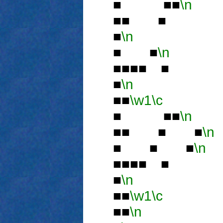
■ ■■
\n
■■ ■
■
\n
■
■ ■
\n
■■■■ ■
■
\n
■■
\w1
\c
■ ■■
\n
■■ ■ ■
\n
■ ■ ■
\n
■■■■ ■
■
\n
■■
\w1
\c
■■
\n
■