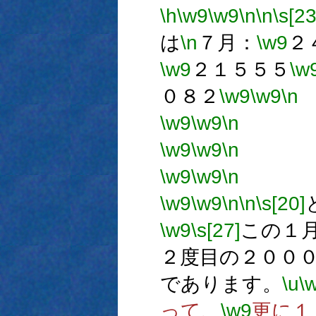
\h
\w9
\w9
\n
\n
\s[23
は
\n
７月：
\w9
２
\w9
２１５５５
\w
０８２
\w9
\w9
\n
\w9
\w9
\n
→1
\w9
\w9
\n
→1
\w9
\w9
\n
→
\w9
\w9
\n
\n
\s[20]
\w9
\s[27]
この１
２度目の２００
であります。
\u
\
って、
\w9
更に１