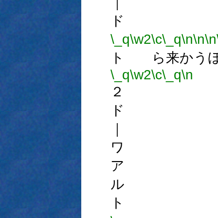
｜ 
ド 
\_q
\w2
\c
\_q
\n
\n
\n
ト ら来かうほ
\_q
\w2
\c
\_q
\n
２ 
ド 
｜ 
ワ 
ア 
ル 
ト 