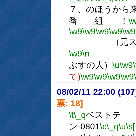
７、のほうから
番 組 ！
\
\w9
\w9
\w9
\w9
\w9
（元スクリ
\w9
\n
数
ぶすの人）
\u
\w9
て)
\w9
\w9
\w9
\w9
08/02/11 22:00 (
票: 18]
\t
\_q
ベストテ
ン-0801
\c
\_q
\u
\s