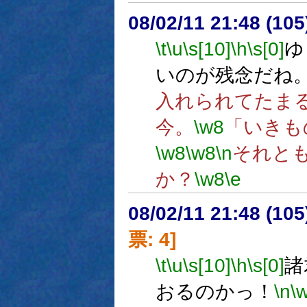
08/02/11 21:48 (
\t
\u
\s[10]
\h
\s[0]
ゆ
いのが残念だね
入れられてたま
今。
\w8
「いきも
\w8
\w8
\n
それと
か？
\w8
\e
08/02/11 21:48 (10
票: 4]
\t
\u
\s[10]
\h
\s[0]
諸
おるのかっ！
\n
\