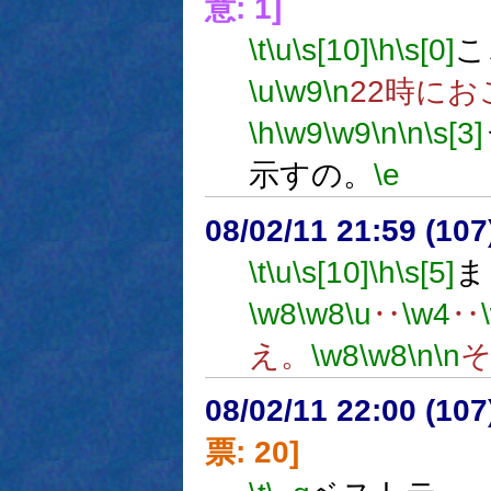
意: 1]
\t
\u
\s[10]
\h
\s[0]
こ
\u
\w9
\n
22時に
\h
\w9
\w9
\n
\n
\s[3]
示すの。
\e
08/02/11 21:59 (
\t
\u
\s[10]
\h
\s[5]
ま
\w8
\w8
\u
‥
\w4
‥
え。
\w8
\w8
\n
\n
08/02/11 22:00 (
票: 20]