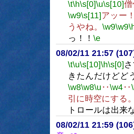
\t
\h
\s[0]
\u
\s[10]
僧
\w9
\s[11]
アッー
うやね。
\w9
\w9
\
っ！！
\e
08/02/11 21:57 (
\t
\u
\s[10]
\h
\s[0]
さ
きたんだけどど
\w8
\w8
\u
‥
\w4
‥
引に時空にする
トロールは出来
08/02/11 21:59 (