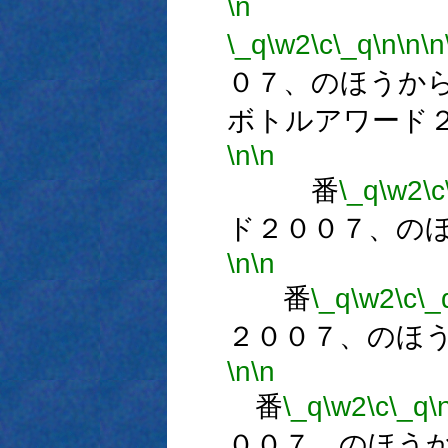
\n
\_q
\w2
\c
\_q
\n
\n
\n
０７、のほうか
ボトルアワード
\n
\n
番
\_q
\w2
\c
ド２００７、の
\n
\n
番
\_q
\w2
\c
\_
２００７、のほ
\n
\n
番
\_q
\w2
\c
\_q
\
００７、のほう