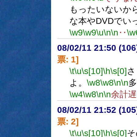
もったいないか
な本やDVDでい
\w9
\w9
\u
\n
\n
‥
\w
08/02/11 21:50 (
票: 1]
\t
\u
\s[10]
\h
\s[0]
さ
よ。
\w8
\w8
\n
\n
多
\w4
\w8
\n
\n
余計
08/02/11 21:52 (10
票: 2]
\t
\u
\s[10]
\h
\s[0]
そ