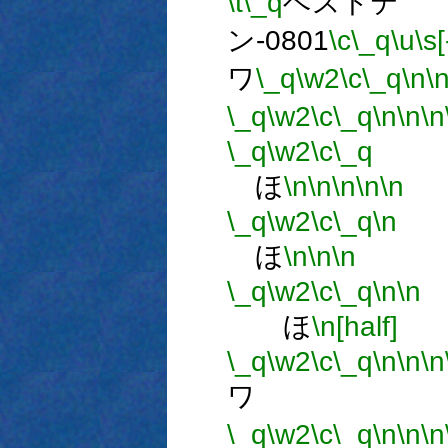
\t
\_q
ベストテ
ン-0801
\c
\_q
\u
\s[
ワ
\_q
\w2
\c
\_q
\n
\
\_q
\w2
\c
\_q
\n
\n
\n
\_q
\w2
\c
\_q
ほ
\n
\n
\n
\n
\n
\_q
\w2
\c
\_q
\n
ほ
\n
\n
\n
\_q
\w2
\c
\_q
\n
\n
ほ
\n[half]
\_q
\w2
\c
\_q
\n
\n
\n
ワ 
\_q
\w2
\c
\_q
\n
\n
\n