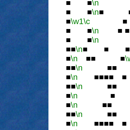
■ ■
\n
■
■ ■
\n
■ 
■
\w1
\c
■ 
■ ■
\n
■ 
■ ■
\n
■
■■
\n
■ ■ ■
■
\n
■■ ■
\
■■
\n
■■ 
■
\n
■■■■ 
■■
\n
■■ 
■
\n
■ 
■
\n
■■ 
■■
\n
■■ 
■
\n
■■■■ 