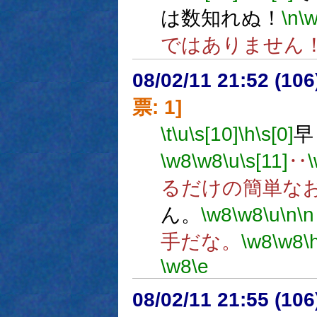
は数知れぬ！
\n
\
ではありません
08/02/11 21:52 (
票: 1]
\t
\u
\s[10]
\h
\s[0]
早
\w8
\w8
\u
\s[11]
‥
るだけの簡単な
ん。
\w8
\w8
\u
\n
\n
手だな。
\w8
\w8
\
\w8
\e
08/02/11 21:55 (