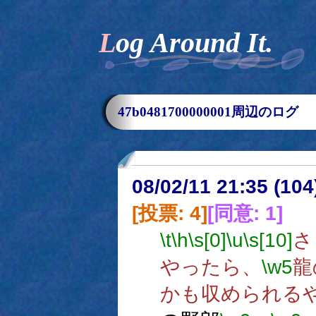
Log Around It.
47b0481700000001周辺のログ
08/02/11 21:35 (
[投票: 4]
[同意: 1]
\t
\h
\s[0]
\u
\s[10]
さ
やったら、
\w5
龍
かも収められる