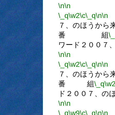
\n
\n
番
\_q
\w2
\c
\_q
\n
\n
７、のほうから
番 組
\
ワード２００７
\n
\n
番
\_q
\w2
\c
\_q
\n
\n
７、のほうから
番 組
\_q
\w
ド２００７、の
\n
\n
番
\_q
\w9
\c
\_q
\n
\n