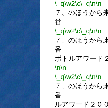
\_q
\w2
\c
\_q
\n
\n
７、のほうから
番
\_q
\w2
\c
\_q
\n
\n
７、のほうから
番 
ボトルアワード
\n
\n
\_q
\w2
\c
\_q
\n
\n
７、のほうから
番 
ルアワード２０