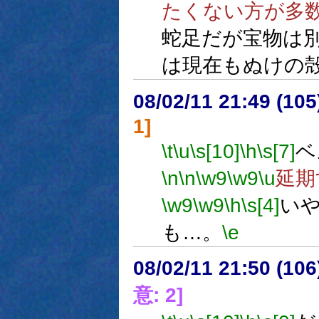
たくない方が多
蛇足だが宝物は
は現在もぬけの
08/02/11 21:49 (10
1]
\t
\u
\s[10]
\h
\s[7]
ベ
\n
\n
\w9
\w9
\u
延期
\w9
\w9
\h
\s[4]
い
も…。
\e
08/02/11 21:50 (
意: 2]