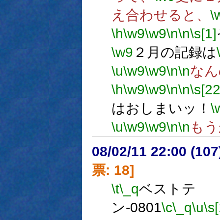
え合わせると、
\
\h
\w9
\w9
\n
\n
\s[1]
\w9
２月の記録は
\u
\w9
\w9
\n
\n
なん
\h
\w9
\w9
\n
\n
\s[22
はおしまいッ！
\
\u
\w9
\w9
\n
\n
もう
08/02/11 22:00 (
票: 18]
\t
\_q
ベストテ
ン-0801
\c
\_q
\u
\s