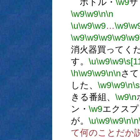
ボトル・
\w9
ザ
\w9
\w9
\n
\n
エ
\u
\w9
\w9
…
\w9
\w
\w9
\w9
\w9
\w9
\w9
消火器買ってく
す。
\u
\w9
\w9
\s[1
\h
\w9
\w9
\n
\n
さて
した、
\w9
\w9
\n
\s
きる番組、
\w9
\n
ン・
\w9
エクスプ
が。
\u
\w9
\w9
\n
\n
て何のことだか