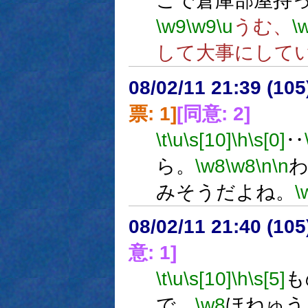
こで倉庫部屋持
\w9
\w9
\u
うむ、
\
して大事にして
08/02/11 21:39 (
票: 1]
[同意: 2]
\t
\u
\s[10]
\h
\s[0]
‥
ら。
\w8
\w8
\n
\n
みそうだよね。
\
08/02/11 21:40 (
意: 1]
\t
\u
\s[10]
\h
\s[5]
も
で。
\w8
ほねゅう