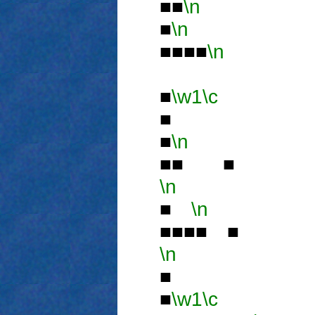
■■
\n
■
\n
■■■■
\n
■
\w1
\c
■
■
\n
■■ ■
\n
■
■
\n
■■■■ ■
\n
■
■
\w1
\c