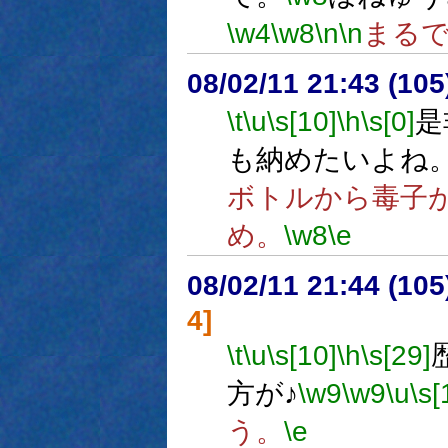
\w4
\w8
\n
\n
まる
08/02/11 21:43 (
\t
\u
\s[10]
\h
\s[0]
是
も納めたいよね
ボトルから毒子
め。
\w8
\e
08/02/11 21:44 (
4]
\t
\u
\s[10]
\h
\s[29]
方が♪
\w9
\w9
\u
\s[
う。
\e