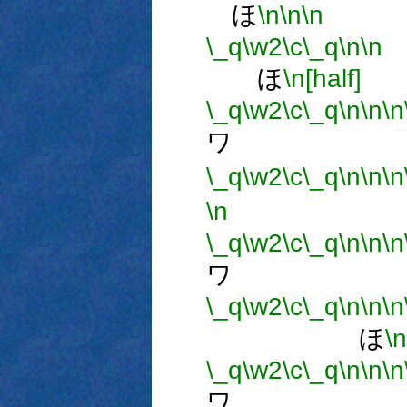
ほ
\n
\n
\n
\_q
\w2
\c
\_q
\n
\n
ほ
\n[half]
\_q
\w2
\c
\_q
\n
\n
\n
ワ 
\_q
\w2
\c
\_q
\n
\n
\n
\n
\_q
\w2
\c
\_q
\n
\n
\n
ワ 
\_q
\w2
\c
\_q
\n
\n
\n
ほ
\n
\_q
\w2
\c
\_q
\n
\n
\n
ワ 