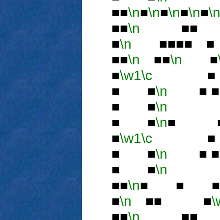
■■
\n
■
\n
■
\n
■
\n
■
\
■■
\n
■■ 
■
\n
■■■■ 
■■
\n
■■
\n
■
■
\w1
\c
■ 
■ ■
\n
■ 
■ ■
\n
■
■ ■
\n
■ 
■
\w1
\c
■ 
■ ■
\n
■ 
■ ■
\n
■
■■
\n
■ ■ ■
■
\n
■■ ■
\
■■
\n
■■ 