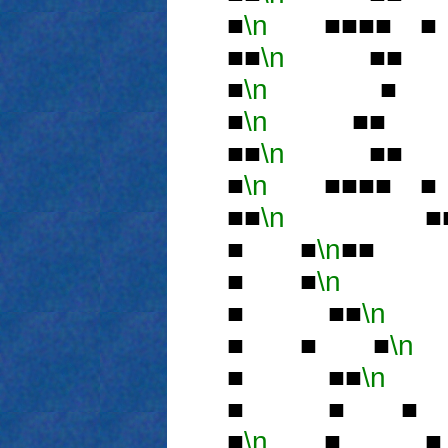
■
\n
■■■■ 
■■
\n
■■ 
■
\n
■ 
■
\n
■■ 
■■
\n
■■ 
■
\n
■■■■ 
■■
\n
■■ 
■ ■
\n
■■
■ ■
\n
■
■ ■■
\n
■
■ ■ ■
\n
■
■ ■■
\n
■ ■ ■
■
\n
■ ■