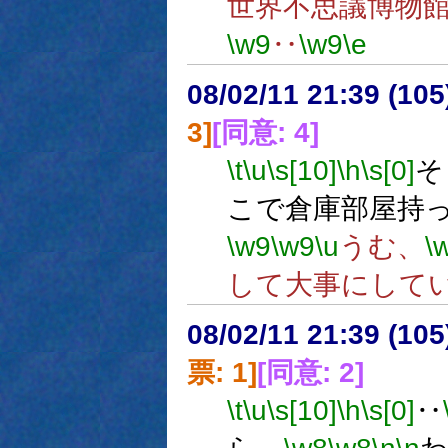
世界不思議博物
\w9
‥
\w9
\e
08/02/11 21:39 (
3]
[同意: 4]
\t
\u
\s[10]
\h
\s[0]
そ
こで倉庫部屋持
\w9
\w9
\u
うむ、
\
して大事にして
08/02/11 21:39 (
票: 1]
[同意: 2]
\t
\u
\s[10]
\h
\s[0]
‥