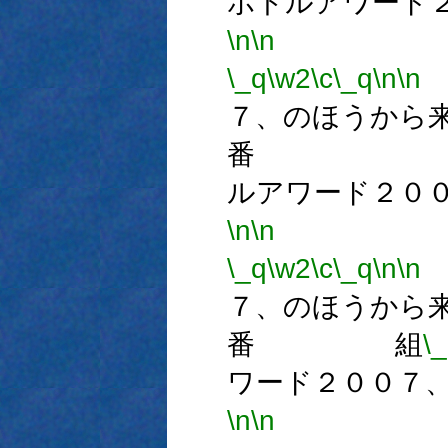
ボトルアワード
\n
\n
\_q
\w2
\c
\_q
\n
\n
７、のほうから
番 
ルアワード２０
\n
\n
番
\_q
\w2
\c
\_q
\n
\n
７、のほうから
番 組
\
ワード２００７
\n
\n
番