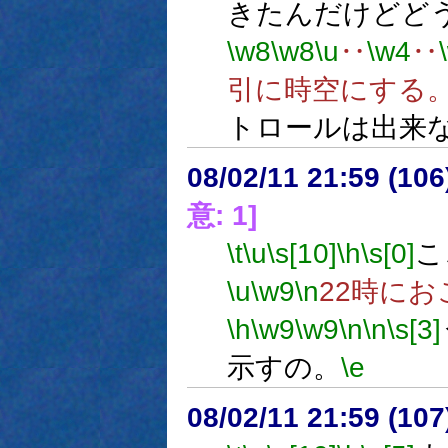
きたんだけどど
\w8
\w8
\u
‥
\w4
‥
引に時空にする
トロールは出来
08/02/11 21:59 (
意: 1]
\t
\u
\s[10]
\h
\s[0]
こ
\u
\w9
\n
22時に
\h
\w9
\w9
\n
\n
\s[3]
示すの。
\e
08/02/11 21:59 (