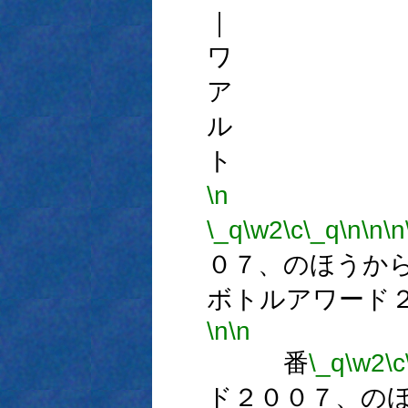
｜ 
ワ 
ア 
ル 
ト 
\n
\_q
\w2
\c
\_q
\n
\n
\n
０７、のほうか
ボトルアワード
\n
\n
番
\_q
\w2
\c
ド２００７、の