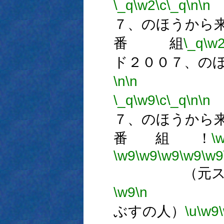
\_q
\w2
\c
\_q
\n
\n
７、のほうから
番 組
\_q
\w
ド２００７、の
\n
\n
番
\_q
\w9
\c
\_q
\n
\n
７、のほうから
番 組 ！
\
\w9
\w9
\w9
\w9
\w9
（元スクリ
\w9
\n
数
ぶすの人）
\u
\w9