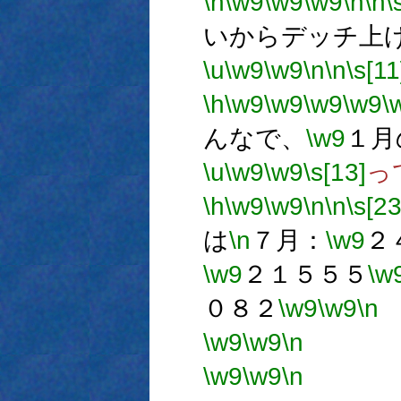
\h
\w9
\w9
\w9
\n
\n
\
いからデッチ上
\u
\w9
\w9
\n
\n
\s[11
\h
\w9
\w9
\w9
\w9
\
んなで、
\w9
１月
\u
\w9
\w9
\s[13]
っ
\h
\w9
\w9
\n
\n
\s[23
は
\n
７月：
\w9
２
\w9
２１５５５
\w
０８２
\w9
\w9
\n
\w9
\w9
\n
→1
\w9
\w9
\n
→1