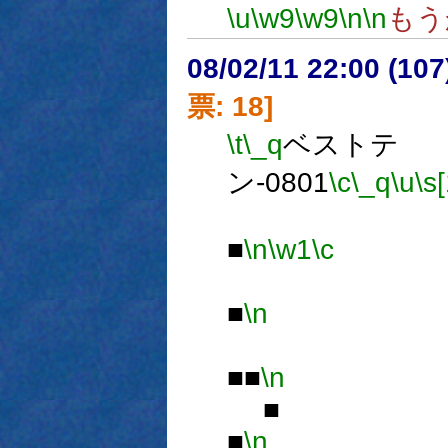
\u
\w9
\w9
\n
\n
もう
08/02/11 22:00 (
票: 18]
\t
\_q
ベストテ
ン-0801
\c
\_q
\u
\s
■
\n
\w1
\c
■
\n
■■
\n
■
■
\n