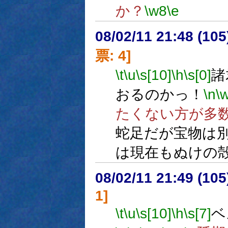
か？
\w8
\e
08/02/11 21:48 (10
票: 4]
\t
\u
\s[10]
\h
\s[0]
諸
おるのかっ！
\n
\
たくない方が多
蛇足だが宝物は
は現在もぬけの
08/02/11 21:49 (10
1]
\t
\u
\s[10]
\h
\s[7]
ベ