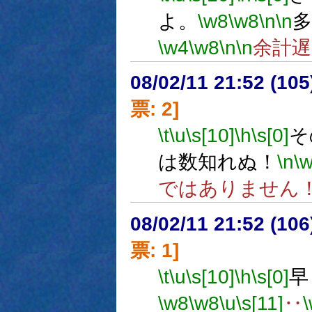
よ。
\w8
\w8
\n
\n
多
\w4
\w8
\n
\n
余計
08/02/11 21:52 (10
票: 2]
\t
\u
\s[10]
\h
\s[0]
そ
は数知れぬ！
\n
\
ではありません
08/02/11 21:52 (
票: 1]
\t
\u
\s[10]
\h
\s[0]
早
\w8
\w8
\u
\s[11]
‥