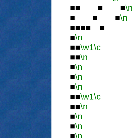
■■ ■ ■
\n
■ ■ ■
\n
■■■■ ■
■
\n
■■
\w1
\c
■■
\n
■
■
\n
■
■
\n
■■
■
\n
■■
\w1
\c
■■
\n
■
■
\n
■ 
■
\n
■■
■
\n