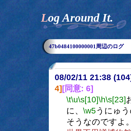
Log Around It.
47b0484100000001周辺のログ
08/02/11 21:38 (10
4]
[同意: 6]
\t
\u
\s[10]
\h
\s[23]
に、
\w5
うにゅう
そうなのですよ