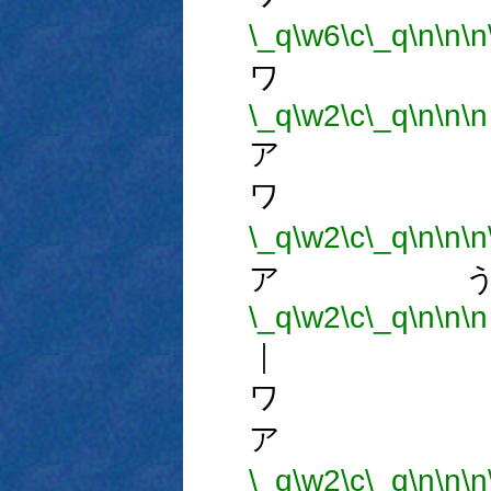
\_q
\w6
\c
\_q
\n
\n
\n
ワ 
\_q
\w2
\c
\_q
\n
\n
\n
ア 
ワ 
\_q
\w2
\c
\_q
\n
\n
\n
ア う
\_q
\w2
\c
\_q
\n
\n
\n
｜ 
ワ 
ア 
\_q
\w2
\c
\_q
\n
\n
\n