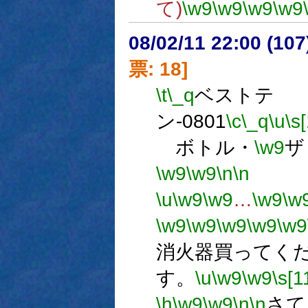
て)
\w9
\w9
\w9
\w9
08/02/11 22:00 (
票: 18]
\t
\_q
ベストテ
ン-0801
\c
\_q
\u
\s
ボトル・
\w9
ザ
\w9
\w9
\n
\n
エ
\u
\w9
\w9
…
\w9
\w
\w9
\w9
\w9
\w9
\w9
消火器買ってく
す。
\u
\w9
\w9
\s[1
\h
\w9
\w9
\n
\n
さて