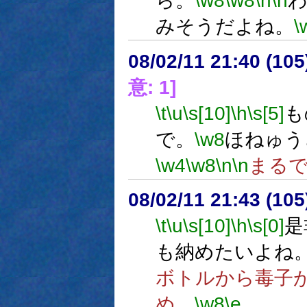
ら。
\w8
\w8
\n
\n
みそうだよね。
\
08/02/11 21:40 (
意: 1]
\t
\u
\s[10]
\h
\s[5]
も
で。
\w8
ほねゅう
\w4
\w8
\n
\n
まる
08/02/11 21:43 (
\t
\u
\s[10]
\h
\s[0]
是
も納めたいよね
ボトルから毒子
め。
\w8
\e