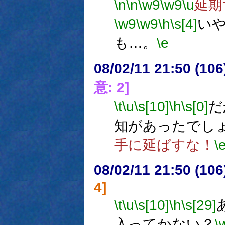
\n
\n
\w9
\w9
\u
延期
\w9
\w9
\h
\s[4]
い
も…。
\e
08/02/11 21:50 (
意: 2]
\t
\u
\s[10]
\h
\s[0]
だ
知があったでし
手に延ばすな！
\
08/02/11 21:50 (
4]
\t
\u
\s[10]
\h
\s[29]
入ってかない？
\