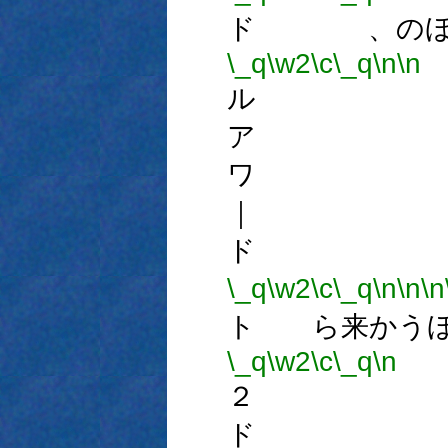
ド 、のほ
\_q
\w2
\c
\_q
\n
\n
ル 
ア 
ワ 
｜ 
ド 
\_q
\w2
\c
\_q
\n
\n
\n
ト ら来かうほ
\_q
\w2
\c
\_q
\n
２ 
ド 