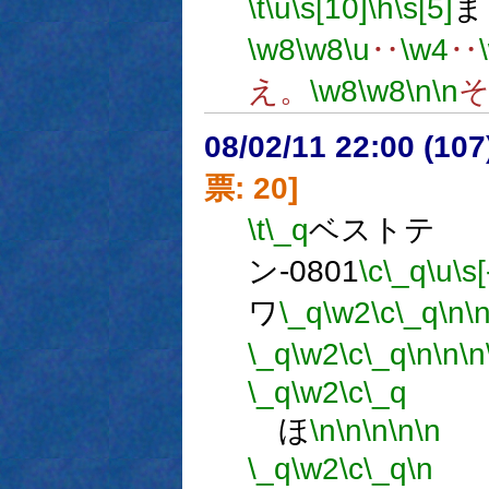
\t
\u
\s[10]
\h
\s[5]
ま
\w8
\w8
\u
‥
\w4
‥
え。
\w8
\w8
\n
\n
08/02/11 22:00 (
票: 20]
\t
\_q
ベストテ
ン-0801
\c
\_q
\u
\s[
ワ
\_q
\w2
\c
\_q
\n
\
\_q
\w2
\c
\_q
\n
\n
\n
\_q
\w2
\c
\_q
ほ
\n
\n
\n
\n
\n
\_q
\w2
\c
\_q
\n