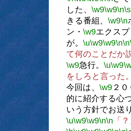
した、
\w9
\w9
\n
\s
きる番組、
\w9
\n
ン・
\w9
エクスプ
が。
\u
\w9
\w9
\n
\n
て何のことだか
\w9
急行。
\u
\w9
\
をしろと言った
今回は、
\w9
２０
的に紹介する心
いう方針でお送
\u
\w9
\w9
\n
\n
「？