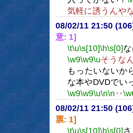
気軽に誘うんや
08/02/11 21:50 (
意: 1]
\t
\u
\s[10]
\h
\s[0]
な
\w9
\w9
\u
そうな
もったいないか
な本やDVDでい
\w9
\w9
\u
\n
\n
‥
\w
08/02/11 21:50 (
票: 1]
\t
\u
\s[10]
\h
\s[0]
さ