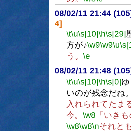
08/02/11 21:44 (
4]
\t
\u
\s[10]
\h
\s[29]
方が♪
\w9
\w9
\u
\s[
う。
\e
08/02/11 21:48 (
\t
\u
\s[10]
\h
\s[0]
ゆ
いのが残念だね
入れられてたま
今。
\w8
「いきも
\w8
\w8
\n
それと