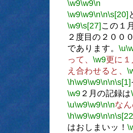
\w9
\w9
\n
→
\w9
\w9
\n
\n
\s[20]
\w9
\s[27]
この１
２度目の２００
であります。
\u
\
って、
\w9
更に１
え合わせると、
\
\h
\w9
\w9
\n
\n
\s[1]
\w9
２月の記録は
\u
\w9
\w9
\n
\n
なん
\h
\w9
\w9
\n
\n
\s[22
はおしまいッ！
\