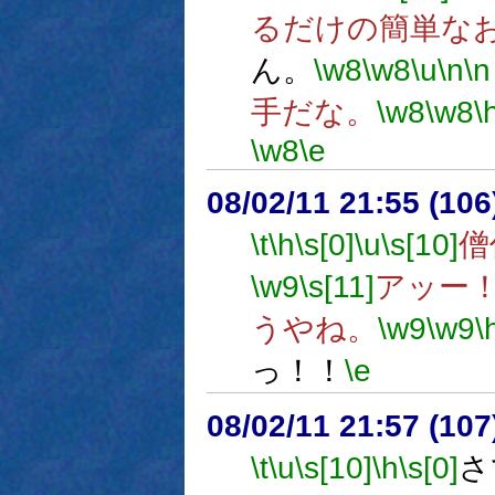
るだけの簡単な
ん。
\w8
\w8
\u
\n
\n
手だな。
\w8
\w8
\
\w8
\e
08/02/11 21:55 (
\t
\h
\s[0]
\u
\s[10]
僧
\w9
\s[11]
アッー
うやね。
\w9
\w9
\
っ！！
\e
08/02/11 21:57 (
\t
\u
\s[10]
\h
\s[0]
さ