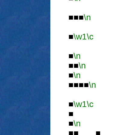
■■■
\n
■
\w1
\c
■
\n
■■
\n
■
\n
■■■■
\n
■
\w1
\c
■
■
\n
■■ ■