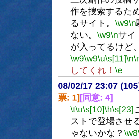
作を捜索するた
るサイト。
\w9
\n
ない。
\w9
\n
サイ
が入ってるけど
\w9
\w9
\u
\s[11]
\n
\
してくれ！
\e
08/02/17 23:07 (
票: 1]
[同意: 4]
\t
\u
\s[10]
\h
\s[23]
ストで登場させ
ゃないかな？
\w8