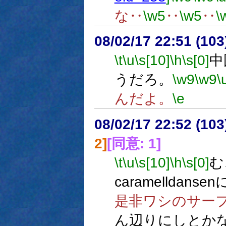
な‥
\w5
‥
\w5
‥
\
08/02/17 22:51 (
\t
\u
\s[10]
\h
\s[0]
中
うだろ。
\w9
\w9
\
んだよ。
\e
08/02/17 22:52 (
2]
[同意: 1]
\t
\u
\s[10]
\h
\s[0]
む
caramelldan
是非ワシのサーフ
ん辺りにしとか