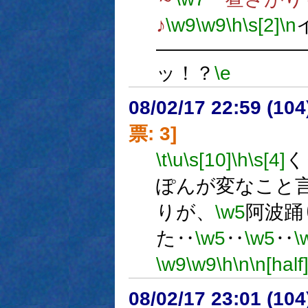
♪
\w9
\w9
\h
\s[2]
\n
―――――――
ッ！？
\e
08/02/17 22:59 (
票: 3]
\t
\u
\s[10]
\h
\s[4]
く
ぽんが変なこと
りが、
\w5
阿波踊
た‥
\w5
‥
\w5
‥
\
\w9
\w9
\h
\n
\n[half
08/02/17 23:01 (