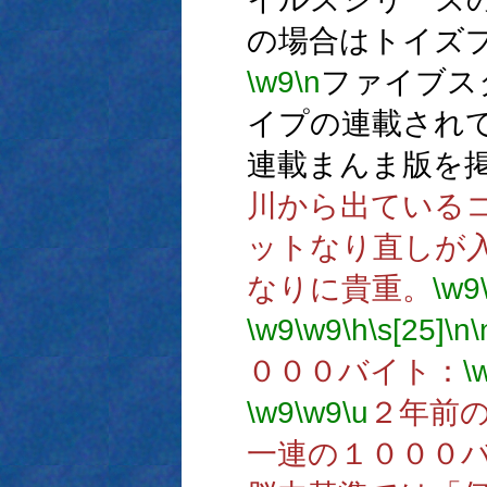
の場合はトイズ
\w9
\n
ファイブス
イプの連載され
連載まんま版を
川から出ている
ットなり直しが
なりに貴重。
\w9
\w9
\w9
\h
\s[25]
\n
\
０００バイト：
\
\w9
\w9
\u
２年前
一連の１０００