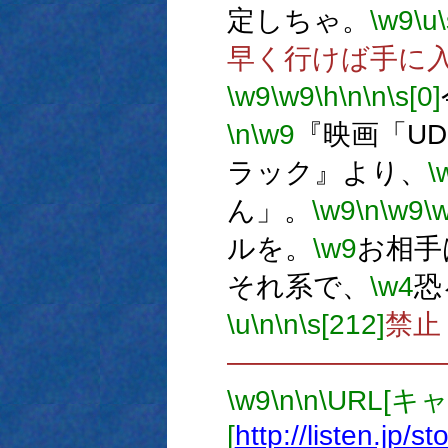
定しちゃ。
\w9
\u
早く行けば手に
\w9
\w9
\h
\n
\n
\s[0]
\n
\w9
『映画「U
ラック』より、
\
ん」。
\w9
\n
\w9
\
ルを。
\w9
お相手
それ系で、
\w4
恐
\u
\n
\n
\s[212]
禁止
―――――――
\w9
\n
\n
\URL[キ
[
http://listen.jp