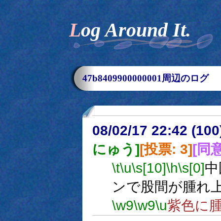
Log Around It.
47b8409900000001周辺のログ
08/02/17 22:42 (
にゅう]
[投票: 3]
[同意
\t
\u
\s[10]
\h
\s[0]
中
ンで股間が腫れ
\w9
\w9
\u
紫色に