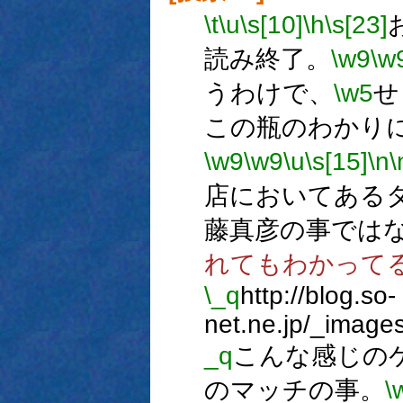
\t
\u
\s[10]
\h
\s[23]
読み終了。
\w9
\w
うわけで、
\w5
せ
この瓶のわかり
\w9
\w9
\u
\s[15]
\n
\
店においてある
藤真彦の事では
れてもわかって
\_q
http://blog.so-
net.ne.jp/_image
_q
こんな感じの
のマッチの事。
\