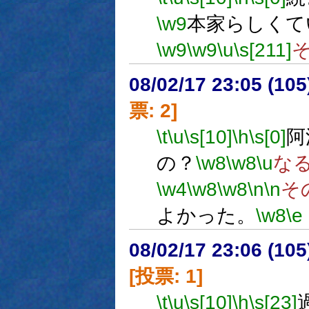
\w9
本家らしくて
\w9
\w9
\u
\s[211]
08/02/17 23:05 (
票: 2]
\t
\u
\s[10]
\h
\s[0]
阿
の？
\w8
\w8
\u
な
\w4
\w8
\w8
\n
\n
そ
よかった。
\w8
\e
08/02/17 23:06 (
[投票: 1]
\t
\u
\s[10]
\h
\s[23]