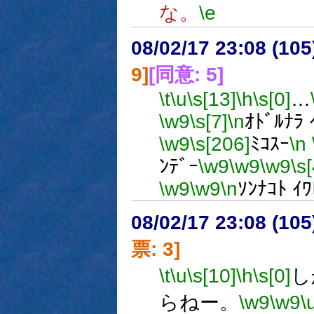
な。
\e
08/02/17 23:08 (10
9]
[同意: 5]
\t
\u
\s[13]
\h
\s[0]
…
\w9
\s[7]
\n
ｵﾄﾞﾙﾅﾗ 
\w9
\s[206]
ﾐｺｽｰ
\n
ﾝﾃﾞｰ
\w9
\w9
\w9
\s[
\w9
\w9
\n
ｿﾝﾅｺﾄ ｲ
08/02/17 23:08 (
票: 3]
\t
\u
\s[10]
\h
\s[0]
し
らねー。
\w9
\w9
\