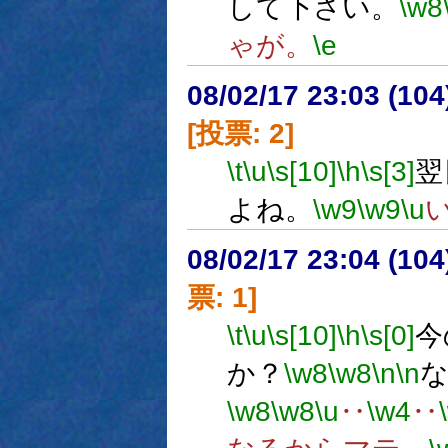
して下さい。
\w8
ゃが。
\e
08/02/17 23:03 (
[投票: 2]
\t
\u
\s[10]
\h
\s[3]
翌
よね。
\w9
\w9
\u
08/02/17 23:04 (
票: 1]
\t
\u
\s[10]
\h
\s[0]
今
か？
\w8
\w8
\n
\n
\w8
\w8
\u
‥
\w4
‥