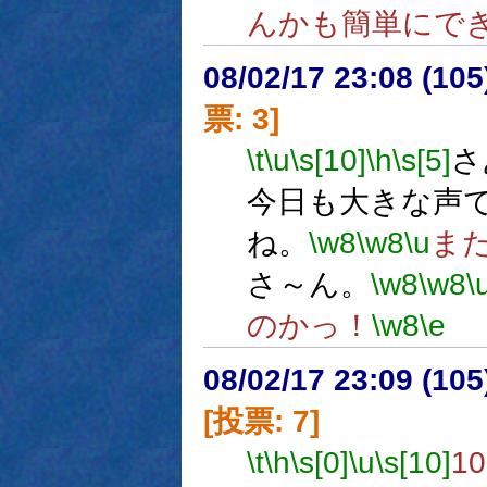
んかも簡単にで
08/02/17 23:08 (
票: 3]
\t
\u
\s[10]
\h
\s[5]
さ
今日も大きな声
ね。
\w8
\w8
\u
ま
さ～ん。
\w8
\w8
\
のかっ！
\w8
\e
08/02/17 23:09 (
[投票: 7]
\t
\h
\s[0]
\u
\s[10]
1