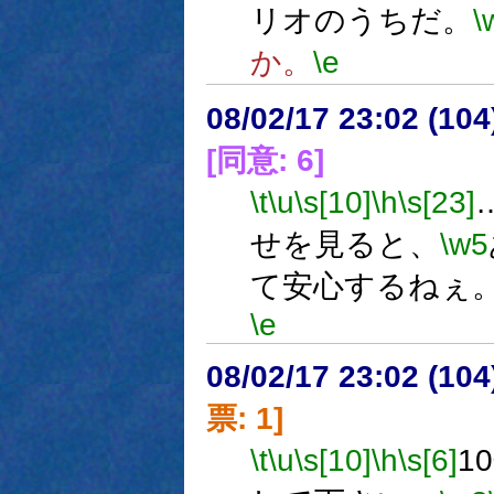
リオのうちだ。
\
か。
\e
08/02/17 23:02 (
[同意: 6]
\t
\u
\s[10]
\h
\s[23]
せを見ると、
\w5
て安心するねぇ
\e
08/02/17 23:02 (
票: 1]
\t
\u
\s[10]
\h
\s[6]
1