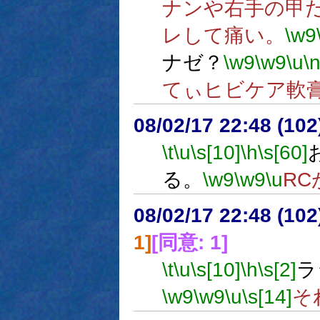
ナンや右手の甲
レして痛い。
\w9
ナゼ？
\w9
\w9
\u
\
てぃヒビケア軟
08/02/17 22:48 (
\t
\u
\s[10]
\h
\s[60]
る。
\w9
\w9
\u
R
08/02/17 22:48 (
1]
[同意: 1]
\t
\u
\s[10]
\h
\s[2]
ラ
\w9
\w9
\u
\s[14]
そ