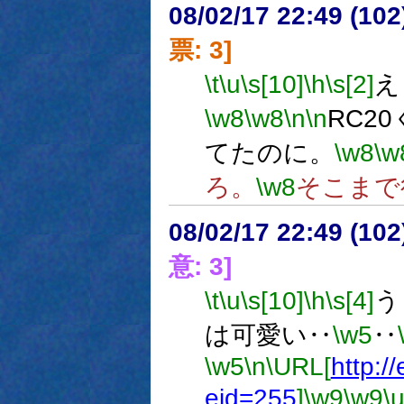
08/02/17 22:49 (
票: 3]
\t
\u
\s[10]
\h
\s[2]
え
\w8
\w8
\n
\n
RC2
てたのに。
\w8
\w
ろ。
\w8
そこまで
08/02/17 22:49 (
意: 3]
\t
\u
\s[10]
\h
\s[4]
う
は可愛い‥
\w5
‥
\w5
\n
\URL[
http:/
eid=255
]
\w9
\w9
\