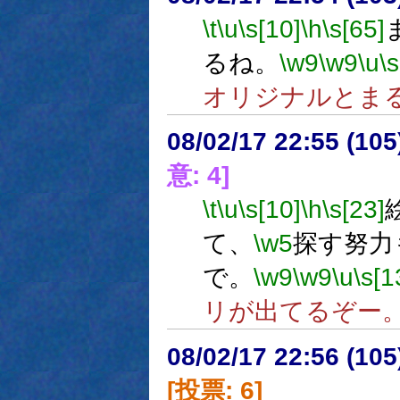
\t
\u
\s[10]
\h
\s[65]
るね。
\w9
\w9
\u
\s
オリジナルとま
08/02/17 22:55 (
意: 4]
\t
\u
\s[10]
\h
\s[23]
て、
\w5
探す努力
で。
\w9
\w9
\u
\s[1
リが出てるぞー
08/02/17 22:56 (
[投票: 6]