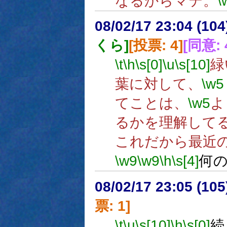
なるからマテ。
\
08/02/17 23:04 (
くら]
[投票: 4]
[同意: 
\t
\h
\s[0]
\u
\s[10]
緑
葉に対して、
\w5
てことは、
\w5
よ
るかを理解して
これだから最近
\w9
\w9
\h
\s[4]
何
08/02/17 23:05 (
票: 1]
\t
\u
\s[10]
\h
\s[0]
続