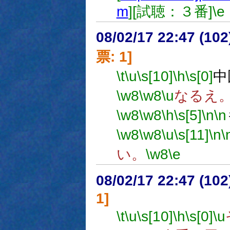
m
][試聴：３番]
\e
08/02/17 22:47 (
票: 1]
\t
\u
\s[10]
\h
\s[0]
中
\w8
\w8
\u
なるえ
\w8
\w8
\h
\s[5]
\n
\n
\w8
\w8
\u
\s[11]
\n
\
い。
\w8
\e
08/02/17 22:47 (
1]
\t
\u
\s[10]
\h
\s[0]
\u