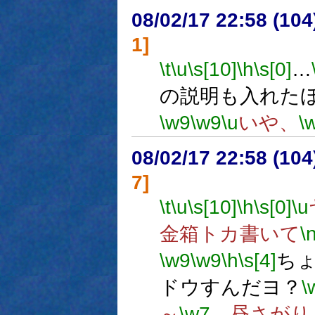
08/02/17 22:58 (
1]
\t
\u
\s[10]
\h
\s[0]
…
の説明も入れた
\w9
\w9
\u
いや、
\
08/02/17 22:58 (
7]
\t
\u
\s[10]
\h
\s[0]
\u
金箱トカ書いて
\
\w9
\w9
\h
\s[4]
ち
ドウすんだヨ？
\
～
\w7
昼さがり