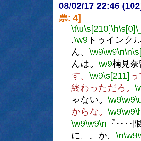
08/02/17 22:46 (
票: 4]
\t
\u
\s[210]
\h
\s[0]
\
.
\w9
トゥインク
ん。
\w9
\w9
\n
\n
\s
んは。
\w9
楠見奈
す。
\w9
\s[211]
っ
終わっただろ。
\
ゃない。
\w9
\w9
\
からな。
\w9
\w9
\
\w9
\w9
\n
『‥‥
に。』か。
\n
\w9