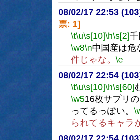
08/02/17 22:53 (
票: 1]
\t
\u
\s[10]
\h
\s[2]
千
\w8
\n
中国産は危
件じゃな。
\e
08/02/17 22:54 (
\t
\u
\s[10]
\h
\s[60]
\w5
16枚サプリ
ってるっぽい。
\
られてるキャラ
08/02/17 22:54 (