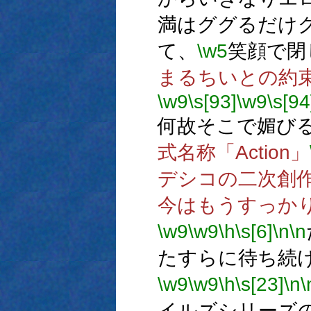
満はググるだけ
て、
\w5
笑顔で閉
まるちいとの約
\w9
\s[93]
\w9
\s[94
何故そこで媚び
式名称「Action」
デシコの二次創
今はもうすっか
\w9
\w9
\h
\s[6]
\n
\n
たすらに待ち続
\w9
\w9
\h
\s[23]
\n
\
イルズシリーズ