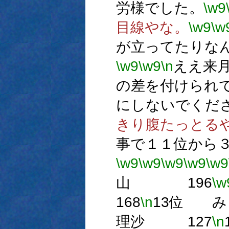
労様でした。
\w9
目線やな。
\w9
\w
が立ってたりな
\w9
\w9
\n
ええ来
の差を付けられ
にしないでくだ
きり腹たっとる
事で１１位から
\w9
\w9
\w9
\w9
\w9
山 196
\w
168
\n
13位 
理沙 127
\n