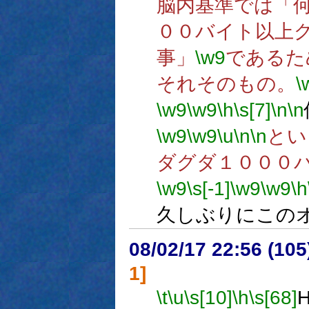
脳内基準では「
００バイト以上
事」
\w9
であるた
それそのもの。
\
\w9
\w9
\h
\s[7]
\n
\n
\w9
\w9
\u
\n
\n
とい
ダグダ１０００
\w9
\s[-1]
\w9
\w9
\h
久しぶりにこの
08/02/17 22:56 (
1]
\t
\u
\s[10]
\h
\s[68]