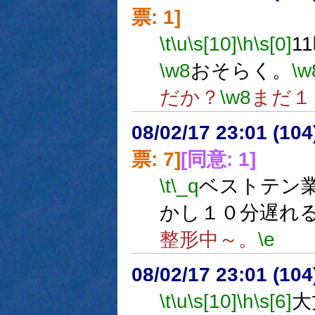
票: 1]
\t
\u
\s[10]
\h
\s[0]
1
\w8
おそらく。
\w
だか？
\w8
まだ１
08/02/17 23:01 (
票: 7]
[同意: 1]
\t
\_q
ベストテン
かし１０分遅れ
整形中～。
\e
08/02/17 23:01 (
\t
\u
\s[10]
\h
\s[6]
大