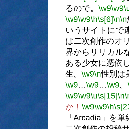
るので。
\w9
\w9
\
\w9
\w9
\h
\s[6]
\n
\n
いうサイトにで
は二次創作のオ
界からリリカル
ある少女に憑依
生。
\w9
\n
性別は
\w9
…
\w9
…
\w9
。
\w9
\w9
\u
\s[15]
\n
\
か！
\w9
\w9
\h
\s[2
「Arcadia」
二次創作の投稿