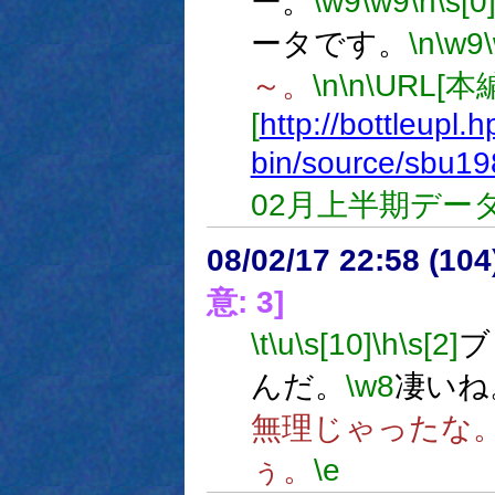
ー。
\w9
\w9
\n
\s[0
ータです。
\n
\w9
～。
\n
\n
\URL[
[
http://bottleupl.h
bin/source/sbu19
02月上半期データ
08/02/17 22:58 (
意: 3]
\t
\u
\s[10]
\h
\s[2]
ブ
んだ。
\w8
凄いね
無理じゃったな
ぅ。
\e