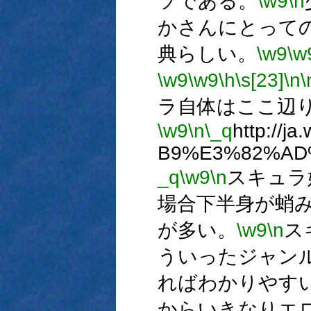
ソである。
\w9
\n
かさんにとって
典らしい。
\w9
\w
\w9
\w9
\h
\s[23]
\n
\
ラ自体はここ辺
\w9
\n
\_q
http://j
B9%E3%82%AD
_q
\w9
\n
スキュラ
場合下半身が蛸
が多い。
\w9
\n
ス
ういったジャン
ればわかりやす
からいきなりエ