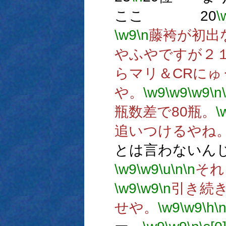
ここ 20
\
\w9
\n
藤袴が初出
やふやですが２
らマリ＆CRに
や。
\w9
\w9
\w9
\n
瓶数差で80瓶。
\
追いつけるやね
とは言わないん
\w9
\w9
\u
\n
\n
それ
\w9
\w9
\n
引き続
せや。
\w9
\w9
\h
\