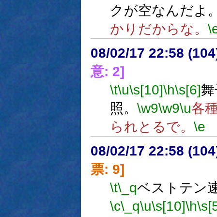
クが空なんだよ
かりだからな。
\
08/02/17 22:58 (
意: 2]
\t
\u
\s[10]
\h
\s[6]
舞
照。
\w9
\w9
\u
各
られとるで。
\e
08/02/17 22:58 (
票: 9]
\t
\_q
ベストテン速
\c
\_q
\u
\s[10]
\h
\s[