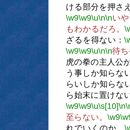
ける部分を押さ
\w9
\w9
\u
\n
\n
いや
もわかるだろ。
\
ざるを得ない：
\
\w9
\w9
\u
\n
\n
待ち
虎の拳の主人公
う事しか知らな
らいしか知らな
ら始末に置けな
\w9
\w9
\u
\s[10]
\n
\
至らない。
\w9
\w
れでいくのか。
\