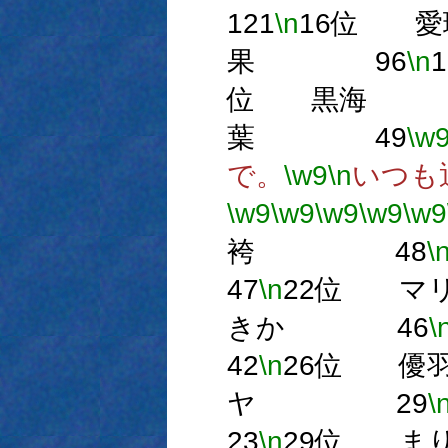
121
\n
16位 
果 96
\n
位 黒海 
葉 49
\w
で。
\w9
\n
いつも
\w9
\w9
\w9
\w9
\w9
袴 48
\
47
\n
22位 
きか 46
\
42
\n
26位 
ヤ 29
\
23
\n
29位 