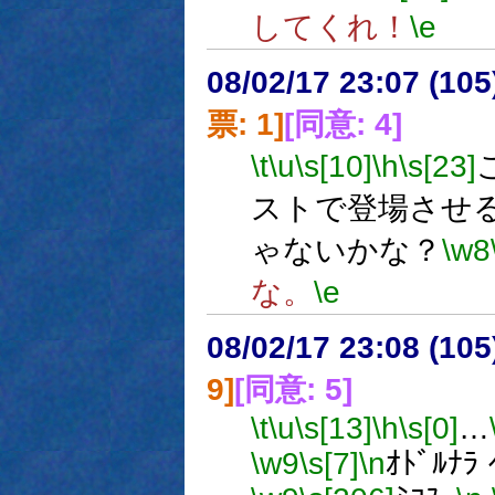
してくれ！
\e
08/02/17 23:07 (
票: 1]
[同意: 4]
\t
\u
\s[10]
\h
\s[23]
ストで登場させ
ゃないかな？
\w8
な。
\e
08/02/17 23:08 (10
9]
[同意: 5]
\t
\u
\s[13]
\h
\s[0]
…
\w9
\s[7]
\n
ｵﾄﾞﾙﾅﾗ 