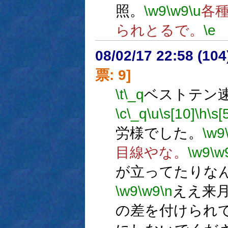
照。
\w9
\w9
\u
各
られとるで。
\e
08/02/17 22:58 (
票: 9]
\t
\_q
ベストテン速
\c
\_q
\u
\s[10]
\h
\s[
労様でした。
\w9
目線やな。
\w9
\w
が立ってたりな
\w9
\w9
\n
ええ来
の差を付けられ