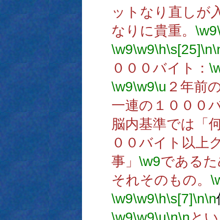
ットなり直しが
なりに貴重。
\w9
\w9
\w9
\h
\s[25]
\n
\
０００バイト：
\
\w9
\w9
\u
２年前
一連の１０００
脳内基準では「
００バイト以上
事」
\w9
であるた
それそのもの。
\
\w9
\w9
\h
\s[7]
\n
\n
\w9
\w9
\u
\n
\n
とい