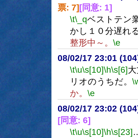
票: 7]
[同意: 1]
\t
\_q
ベストテン
かし１０分遅れ
整形中～。
\e
08/02/17 23:01 (
\t
\u
\s[10]
\h
\s[6]
大
リオのうちだ。
\
か。
\e
08/02/17 23:02 (
[同意: 6]
\t
\u
\s[10]
\h
\s[23]