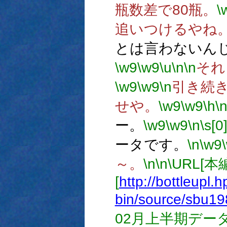
瓶数差で80瓶。
\
追いつけるやね
とは言わないん
\w9
\w9
\u
\n
\n
それ
\w9
\w9
\n
引き続
せや。
\w9
\w9
\h
\
ー。
\w9
\w9
\n
\s[0
ータです。
\n
\w9
～。
\n
\n
\URL[
[
http://bottleupl.h
bin/source/sbu19
02月上半期データ