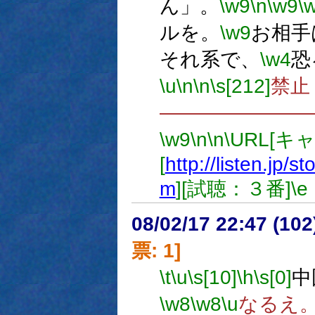
ん」。
\w9
\n
\w9
\
ルを。
\w9
お相手
それ系で、
\w4
恐
\u
\n
\n
\s[212]
禁止
―――――――
\w9
\n
\n
\URL[キ
[
http://listen.jp
m
][試聴：３番]
\e
08/02/17 22:47 (
票: 1]
\t
\u
\s[10]
\h
\s[0]
中
\w8
\w8
\u
なるえ