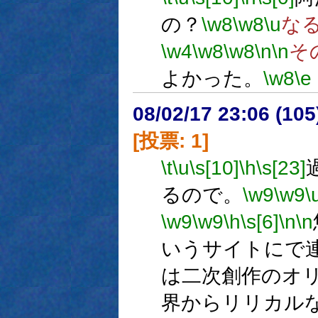
の？
\w8
\w8
\u
な
\w4
\w8
\w8
\n
\n
そ
よかった。
\w8
\e
08/02/17 23:06 (
[投票: 1]
\t
\u
\s[10]
\h
\s[23]
るので。
\w9
\w9
\
\w9
\w9
\h
\s[6]
\n
\n
いうサイトにで
は二次創作のオ
界からリリカル