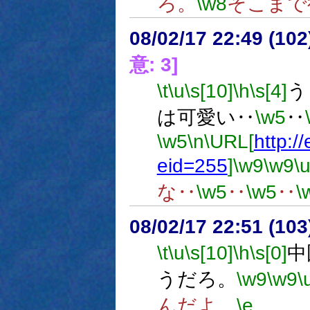
ろ。
\w8
そこまで
08/02/17 22:49 (
意: 3]
\t
\u
\s[10]
\h
\s[4]
う
は可愛い‥
\w5
‥
\w5
\n
\URL[
http:/
eid=255
]
\w9
\w9
\
な‥
\w5
‥
\w5
‥
\
08/02/17 22:51 (
\t
\u
\s[10]
\h
\s[0]
中
うだろ。
\w9
\w9
\
んだよ。
\e