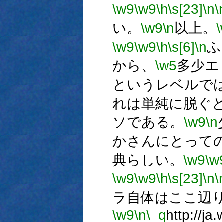
\w9
\w9
\h
\s[23]
\n
\
い。
\w9
\n
以上。
\w9
\w9
\h
\s[6]
\n
ふ
から、
\w5
多少エ
というレベルで
れは単純に脱ぐ
ソである。
\w9
\n
かさんにとって
典らしい。
\w9
\w
\w9
\w9
\h
\s[23]
\n
\
ラ自体はここ辺
\w9
\n
\_q
http://j