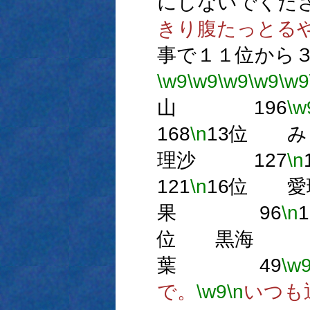
にしないでくだ
きり腹たっとる
事で１１位から
\w9
\w9
\w9
\w9
\w9
山 196
\w
168
\n
13位 
理沙 127
\n
121
\n
16位 
果 96
\n
位 黒海 
葉 49
\w
で。
\w9
\n
いつも