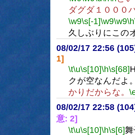
ダグダ１０００
\w9
\s[-1]
\w9
\w9
\h
久しぶりにこの
08/02/17 22:56 (
1]
\t
\u
\s[10]
\h
\s[68]
クが空なんだよ
かりだからな。
\
08/02/17 22:58 (
意: 2]
\t
\u
\s[10]
\h
\s[6]
舞