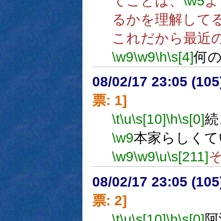
てことは、
\w5
よ
るかを理解して
これだから最近
\w9
\w9
\h
\s[4]
何
08/02/17 23:05 (
票: 1]
\t
\u
\s[10]
\h
\s[0]
続
\w9
本家らしくて
\w9
\w9
\u
\s[211]
08/02/17 23:05 (
票: 2]
\t
\u
\s[10]
\h
\s[0]
阿