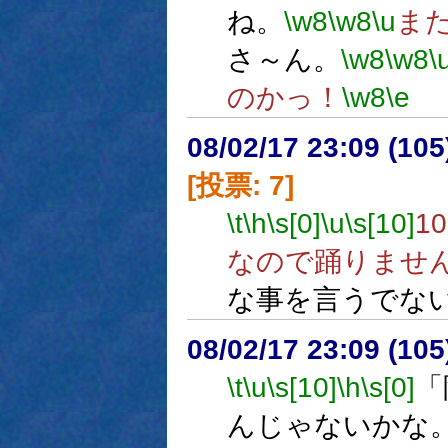
ね。
\w8
\w8
\u
ま
さ～ん。
\w8
\w8
\
のかっ！
\w8
\e
08/02/17 23:09 (
[投票: 7]
\t
\h
\s[0]
\u
\s[10]
1
なので踊りませ
な事を言うでな
08/02/17 23:09 (
\t
\u
\s[10]
\h
\s[0]
「
んじゃないかな