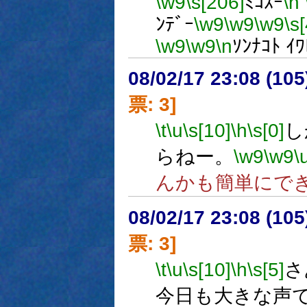
\w9
\s[206]
ﾐｺｽｰ
\n
ﾝﾃﾞｰ
\w9
\w9
\w9
\s[
\w9
\w9
\n
ｿﾝﾅｺﾄ ｲ
08/02/17 23:08 (
票: 3]
\t
\u
\s[10]
\h
\s[0]
し
らねー。
\w9
\w9
\
んかも簡単にで
08/02/17 23:08 (
票: 3]
\t
\u
\s[10]
\h
\s[5]
さ
今日も大きな声