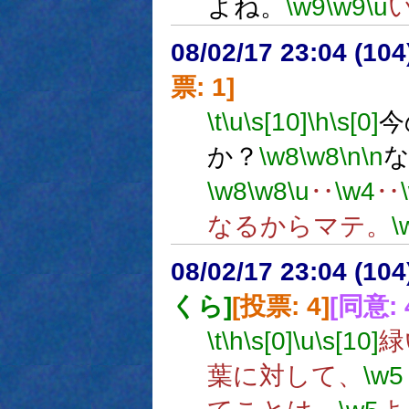
よね。
\w9
\w9
\u
08/02/17 23:04 (
票: 1]
\t
\u
\s[10]
\h
\s[0]
今
か？
\w8
\w8
\n
\n
\w8
\w8
\u
‥
\w4
‥
なるからマテ。
\
08/02/17 23:04 (
くら]
[投票: 4]
[同意: 
\t
\h
\s[0]
\u
\s[10]
緑
葉に対して、
\w5