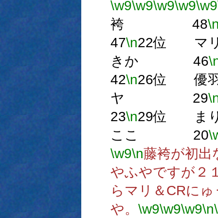
\w9
\w9
\w9
\w9
\w9
袴 48
\
47
\n
22位 
きか 46
\
42
\n
26位 
ヤ 29
\
23
\n
29位 
ここ 20
\
\w9
\n
藤袴が初出
やふやですが２
らマリ＆CRに
や。
\w9
\w9
\w9
\n