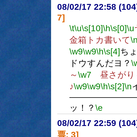
08/02/17 22:58 (
7]
\t
\u
\s[10]
\h
\s[0]
\u
金箱トカ書いて
\
\w9
\w9
\h
\s[4]
ち
ドウすんだヨ？
\
～
\w7
昼さがり
♪
\w9
\w9
\h
\s[2]
\n
―――――――
ッ！？
\e
08/02/17 22:59 (
票: 3]