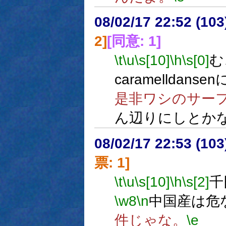
08/02/17 22:52 (
2]
[同意: 1]
\t
\u
\s[10]
\h
\s[0]
む
caramelldan
是非ワシのサーフ
ん辺りにしとか
08/02/17 22:53 (
票: 1]
\t
\u
\s[10]
\h
\s[2]
千
\w8
\n
中国産は危
件じゃな。
\e