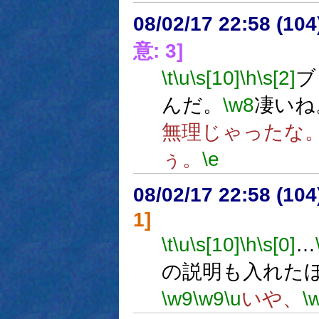
08/02/17 22:58 (
意: 3]
\t
\u
\s[10]
\h
\s[2]
ブ
んだ。
\w8
凄いね
無理じゃったな
ぅ。
\e
08/02/17 22:58 (
1]
\t
\u
\s[10]
\h
\s[0]
…
の説明も入れた
\w9
\w9
\u
いや、
\