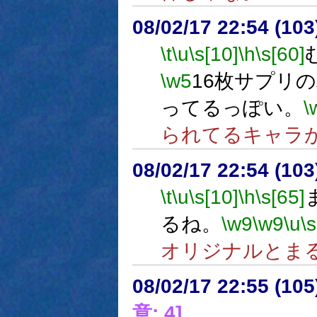
08/02/17 22:54 (
\t
\u
\s[10]
\h
\s[60]
\w5
16枚サプリ
ってるっぽい。
\
られてるキャラ
08/02/17 22:54 (
\t
\u
\s[10]
\h
\s[65]
るね。
\w9
\w9
\u
\s
オリジナルとま
08/02/17 22:55 (
意: 4]