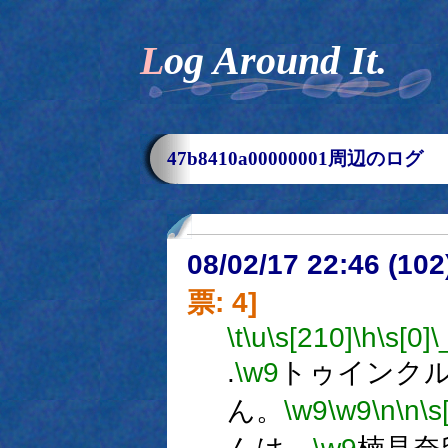
Log Around It.
47b8410a00000001周辺のログ
08/02/17 22:46 (
票: 4]
\t
\u
\s[210]
\h
\s[0]
\
.
\w9
トゥインク
ん。
\w9
\w9
\n
\n
\s