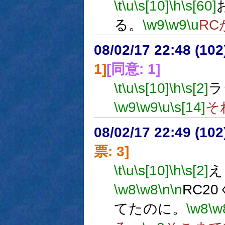
\t
\u
\s[10]
\h
\s[60]
る。
\w9
\w9
\u
R
08/02/17 22:48 (
1]
[同意: 1]
\t
\u
\s[10]
\h
\s[2]
ラ
\w9
\w9
\u
\s[14]
そ
08/02/17 22:49 (
票: 3]
\t
\u
\s[10]
\h
\s[2]
え
\w8
\w8
\n
\n
RC2
てたのに。
\w8
\w