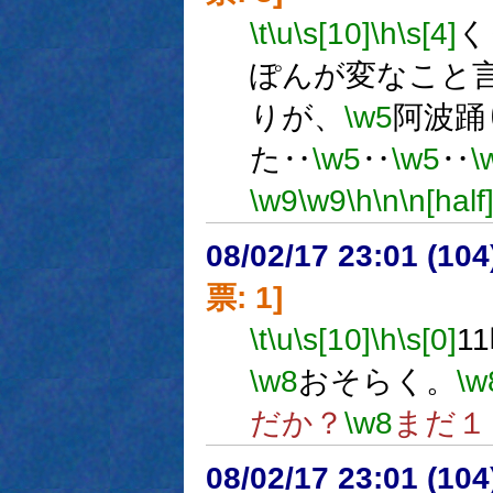
\t
\u
\s[10]
\h
\s[4]
く
ぽんが変なこと
りが、
\w5
阿波踊
た‥
\w5
‥
\w5
‥
\
\w9
\w9
\h
\n
\n[half
08/02/17 23:01 (
票: 1]
\t
\u
\s[10]
\h
\s[0]
1
\w8
おそらく。
\w
だか？
\w8
まだ１
08/02/17 23:01 (