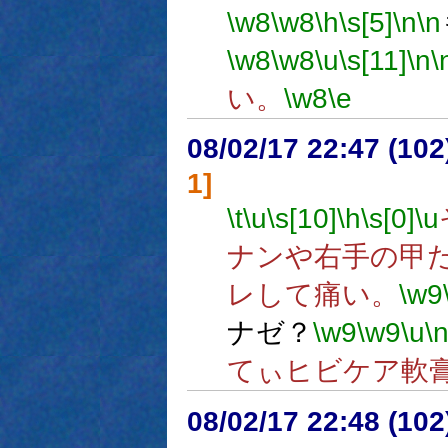
\w8
\w8
\h
\s[5]
\n
\n
\w8
\w8
\u
\s[11]
\n
\
い。
\w8
\e
08/02/17 22:47 (
1]
\t
\u
\s[10]
\h
\s[0]
\u
ナンや右手の甲
レして痛い。
\w9
ナゼ？
\w9
\w9
\u
\
てぃヒビケア軟
08/02/17 22:48 (