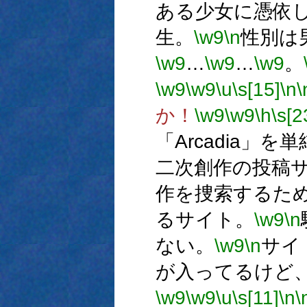
ある少女に憑依
生。
\w9
\n
性別は
\w9
…
\w9
…
\w9
。
\w9
\w9
\u
\s[15]
\n
\
か！
\w9
\w9
\h
\s[2
「Arcadia」
二次創作の投稿
作を捜索するた
るサイト。
\w9
\n
ない。
\w9
\n
サイ
が入ってるけど
\w9
\w9
\u
\s[11]
\n
\