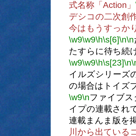
式名称「Action」
デシコの二次創
今はもうすっか
\w9
\w9
\h
\s[6]
\n
\n
たすらに待ち続
\w9
\w9
\h
\s[23]
\n
\
イルズシリーズ
の場合はトイズ
\w9
\n
ファイブス
イプの連載され
連載まんま版を
川から出ている