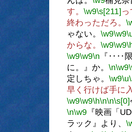
んは。
\w9
楠見奈
す。
\w9
\s[211]
っ
終わっただろ。
\
ゃない。
\w9
\w9
\
からな。
\w9
\w9
\
\w9
\w9
\n
『‥‥
に。』か。
\n
\w9
定しちゃ。
\w9
\u
早く行けば手に
\w9
\w9
\h
\n
\n
\s[0]
\n
\w9
『映画「U
ラック』より、
\