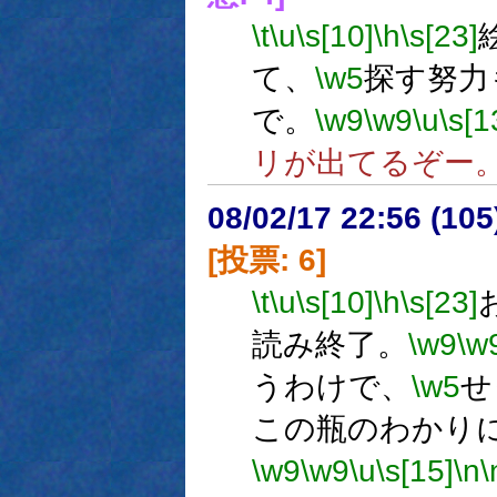
\t
\u
\s[10]
\h
\s[23]
て、
\w5
探す努力
で。
\w9
\w9
\u
\s[1
リが出てるぞー
08/02/17 22:56 (
[投票: 6]
\t
\u
\s[10]
\h
\s[23]
読み終了。
\w9
\w
うわけで、
\w5
せ
この瓶のわかり
\w9
\w9
\u
\s[15]
\n
\