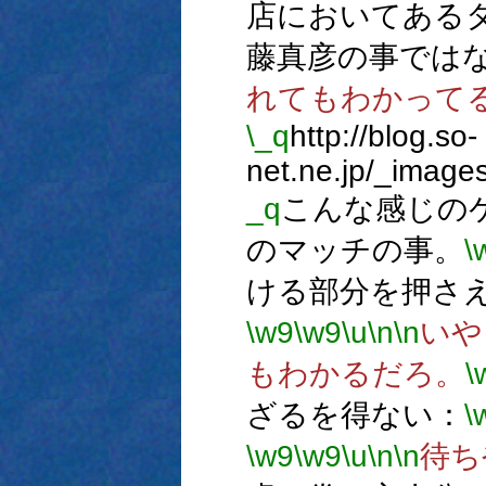
店においてある
藤真彦の事では
れてもわかって
\_q
http://blog.so-
net.ne.jp/_image
_q
こんな感じの
のマッチの事。
\
ける部分を押さ
\w9
\w9
\u
\n
\n
いや
もわかるだろ。
\
ざるを得ない：
\
\w9
\w9
\u
\n
\n
待ち