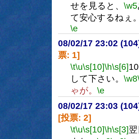
せを見ると、
\w5
て安心するねぇ
\e
08/02/17 23:02 (
票: 1]
\t
\u
\s[10]
\h
\s[6]
1
して下さい。
\w8
ゃが。
\e
08/02/17 23:03 (
[投票: 2]
\t
\u
\s[10]
\h
\s[3]
翌