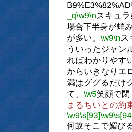
B9%E3%82%AD
_q
\w9
\n
スキュラ
場合下半身が蛸
が多い。
\w9
\n
ス
ういったジャン
ればわかりやす
からいきなりエ
満はググるだけ
て、
\w5
笑顔で閉
まるちいとの約
\w9
\s[93]
\w9
\s[94
何故そこで媚び