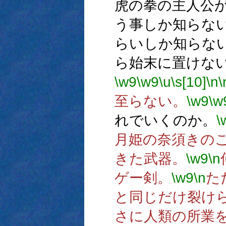
虎の拳の主人公
う事しか知らな
らいしか知らな
ら始末に置けな
\w9
\w9
\u
\s[10]
\n
\
至らない。
\w9
\w
れでいくのか。
\
月姫の奈須きの
きた武器。
\w9
\n
ゲー剣。
\w9
\n
た
と同じだけ裂け
さに人類の所業