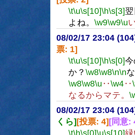
\t
\u
\s[10]
\h
\s[3]
翌
よね。
\w9
\w9
\u
08/02/17 23:04 (
票: 1]
\t
\u
\s[10]
\h
\s[0]
今
か？
\w8
\w8
\n
\n
\w8
\w8
\u
‥
\w4
‥
なるからマテ。
\
08/02/17 23:04 (
くら]
[投票: 4]
[同意: 
\t
\h
\s[0]
\u
\s[10]
緑