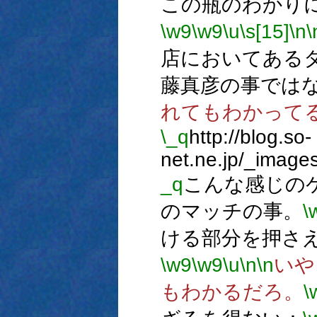
この瓶のわかり
\w9
\w9
\u
\s[15]
\n
\
店においてある
藤真彦の事では
れてもわかって
\_q
http://blog.so-
net.ne.jp/_image
_q
こんな感じの
のマッチの事。
\
ける部分を押さ
\w9
\w9
\u
\n
\n
いや
もわかるだろ。
\