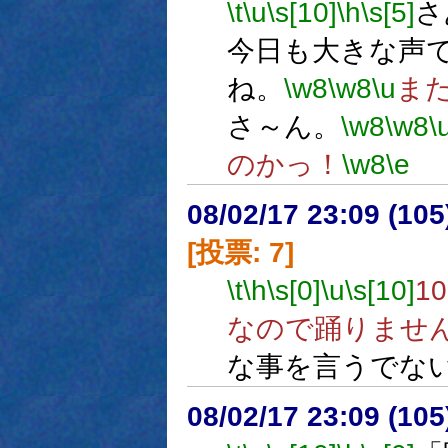
\t
\u
\s[10]
\h
\s[5]
さ
今日も大きな声
ね。
\w8
\w8
\u
ま
さ～ん。
\w8
\w8
\
のかっ！
\w8
\e
08/02/17 23:09 (
[投票: 7]
\t
\h
\s[0]
\u
\s[10]
1
なので踊りませ
な事を言うでな
08/02/17 23:09 (