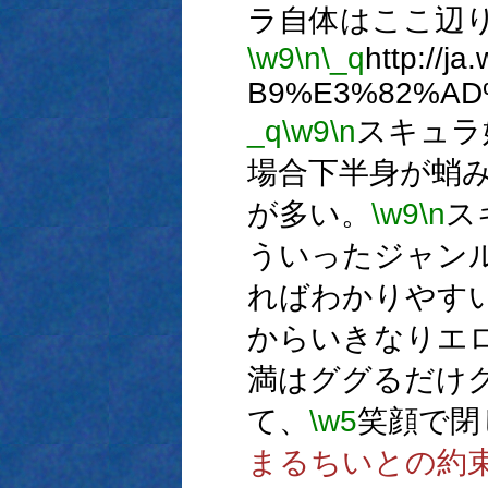
ラ自体はここ辺
\w9
\n
\_q
http://j
B9%E3%82%AD
_q
\w9
\n
スキュラ
場合下半身が蛸
が多い。
\w9
\n
ス
ういったジャン
ればわかりやす
からいきなりエ
満はググるだけ
て、
\w5
笑顔で閉
まるちいとの約