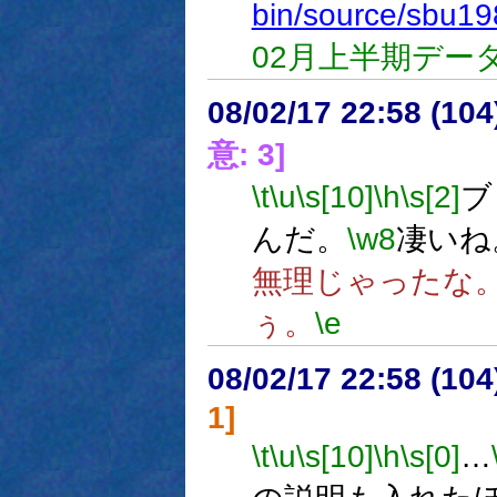
bin/source/sbu19
02月上半期データ
08/02/17 22:58 (
意: 3]
\t
\u
\s[10]
\h
\s[2]
ブ
んだ。
\w8
凄いね
無理じゃったな
ぅ。
\e
08/02/17 22:58 (
1]
\t
\u
\s[10]
\h
\s[0]
…