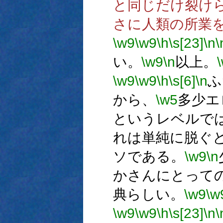
と同じだけ裂け
さに人類の所業
\w9
\w9
\h
\s[23]
\n
\
い。
\w9
\n
以上。
\w9
\w9
\h
\s[6]
\n
ふ
から、
\w5
多少エ
というレベルで
れは単純に脱ぐ
ソである。
\w9
\n
かさんにとって
典らしい。
\w9
\w
\w9
\w9
\h
\s[23]
\n
\