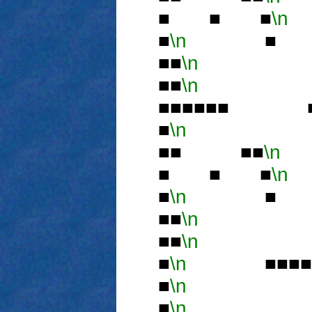
■ ■ ■
\n
■
\n
■■
\n
■■
\n
■
■■■■■■ 
■
\n
■■ ■■
\n
■ ■ ■
\n
■
\n
■■
\n
■■
\n
■
\n
■■■
■
\n
■
\n