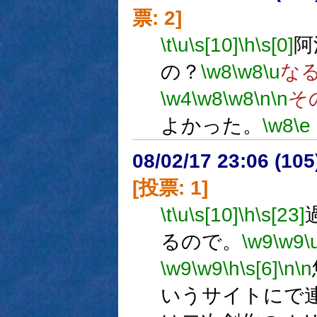
票: 2]
\t
\u
\s[10]
\h
\s[0]
阿
の？
\w8
\w8
\u
な
\w4
\w8
\w8
\n
\n
そ
よかった。
\w8
\e
08/02/17 23:06 (
[投票: 1]
\t
\u
\s[10]
\h
\s[23]
るので。
\w9
\w9
\
\w9
\w9
\h
\s[6]
\n
\n
いうサイトにで