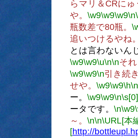
らマリ＆CRに
や。
\w9
\w9
\w9
\n
瓶数差で80瓶。
\
追いつけるやね
とは言わないん
\w9
\w9
\u
\n
\n
それ
\w9
\w9
\n
引き続
せや。
\w9
\w9
\h
\
ー。
\w9
\w9
\n
\s[0
ータです。
\n
\w9
～。
\n
\n
\URL[
[
http://bottleupl.h