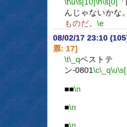
\t
\u
\s[10]
\h
\s[0]
「
んじゃないかな
ものだ。
\e
08/02/17 23:10 (
票: 17]
\t
\_q
ベストテ
ン-0801
\c
\_q
\u
\s
■■
\n
■
\n
■
\n