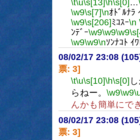
\t
\u
\s[13]
\h
\s[0]
…
\w9
\s[7]
\n
ｵﾄﾞﾙﾅﾗ 
\w9
\s[206]
ﾐｺｽｰ
\n
ﾝﾃﾞｰ
\w9
\w9
\w9
\s[
\w9
\w9
\n
ｿﾝﾅｺﾄ ｲ
08/02/17 23:08 (
票: 3]
\t
\u
\s[10]
\h
\s[0]
し
らねー。
\w9
\w9
\
んかも簡単にで
08/02/17 23:08 (
票: 3]