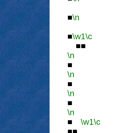
■
\n
■
\w1
\c
■■
\n
■
\n
■
\n
■
\n
■
\w1
\c
■■