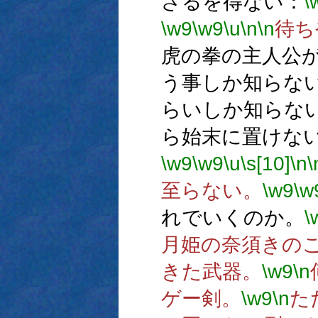
ざるを得ない：
\
\w9
\w9
\u
\n
\n
待ち
虎の拳の主人公
う事しか知らな
らいしか知らな
ら始末に置けな
\w9
\w9
\u
\s[10]
\n
\
至らない。
\w9
\w
れでいくのか。
\
月姫の奈須きの
きた武器。
\w9
\n
ゲー剣。
\w9
\n
た