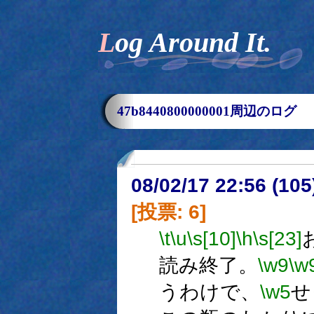
Log Around It.
47b8440800000001周辺のログ
08/02/17 22:56 (
[投票: 6]
\t
\u
\s[10]
\h
\s[23]
読み終了。
\w9
\w
うわけで、
\w5
せ