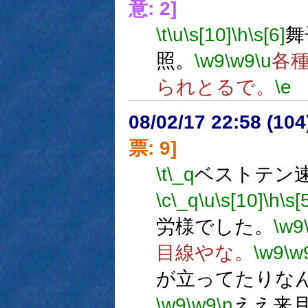
意: 2]
\t
\u
\s[10]
\h
\s[6]
舞
照。
\w9
\w9
\u
各
られとるで。
\e
08/02/17 22:58 (
票: 9]
\t
\_q
ベストテン速
\c
\_q
\u
\s[10]
\h
\s[
労様でした。
\w9
目線やな。
\w9
\w
が立ってたりな
\w9
\w9
\n
ええ来