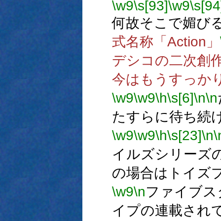
\w9
\s[93]
\w9
\s[94
何故そこで媚び
式名称「Action」
デシコの二次創
今はもうすっか
\w9
\w9
\h
\s[6]
\n
\n
たすらに待ち続
\w9
\w9
\h
\s[23]
\n
\
イルズシリーズ
の場合はトイズ
\w9
\n
ファイブス
イプの連載され