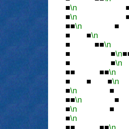
■
\n
■
\n
■■
\n
■ 
■ ■
\n
■
■ ■■
\n
■ ■
\n
■ ■
\n
■■ ■■
\n
■ ■ ■
\n
■
\n
■ 
■■
\n
■
■
\n
■
\n
■■ ■■
\n