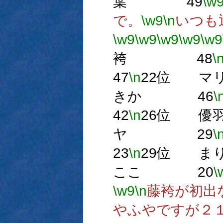
葉 49
\w
で。
\w9
\n
いつも
\w9
\w9
\w9
\w9
\w9
袴 48
\
47
\n
22位 
きか 46
\
42
\n
26位 
ヤ 29
\
23
\n
29位 
ここ 20
\
\w9
\n
藤袴が初出
やふやですが２