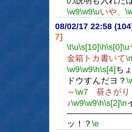
の説明も入れた
\w9
\w9
\u
いや、
\
08/02/17 22:58 (
7]
\t
\u
\s[10]
\h
\s[0]
\u
金箱トカ書いて
\
\w9
\w9
\h
\s[4]
ち
ドウすんだヨ？
\
～
\w7
昼さがり
♪
\w9
\w9
\h
\s[2]
\n
―――――――
ッ！？
\e