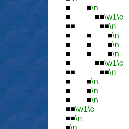
■ ■
\n
■ ■■
\w1
\c
■■ ■■
\n
■ ■ ■
\n
■ ■ ■
\n
■ ■ ■
\n
■ ■■
\w1
\c
■■ ■■
\n
■ ■
\n
■ ■
\n
■ ■
\n
■■
\w1
\c
■■
\n
■
■
\n
■