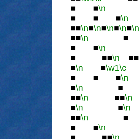
■ ■
\n
■
■ ■ ■
\n
■■
\n
■
\n
■
\n
■
\n
■
\
■■
\n
■ 
■ ■
\n
■
■ ■■
\n
■■
■
\n
■
\w1
\c
■ ■ ■
\n
■
\n
■ ■
■■
\n
■■
\n
■
\n
■
\n
■■
\n
■ 
■ ■
\n
■
■ ■■
\n