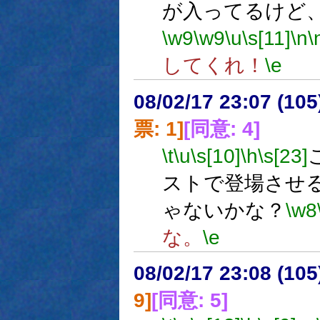
が入ってるけど
\w9
\w9
\u
\s[11]
\n
\
してくれ！
\e
08/02/17 23:07 (
票: 1]
[同意: 4]
\t
\u
\s[10]
\h
\s[23]
ストで登場させ
ゃないかな？
\w8
な。
\e
08/02/17 23:08 (10
9]
[同意: 5]