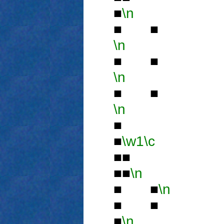
■
\n
■ ■
\n
■ ■
\n
■ ■
\n
■
■
\w1
\c
■■
■■
\n
■ ■
\n
■ ■
■
\n