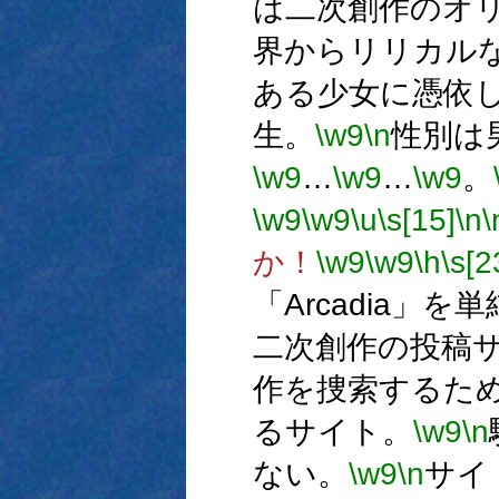
は二次創作のオ
界からリリカル
ある少女に憑依
生。
\w9
\n
性別は
\w9
…
\w9
…
\w9
。
\w9
\w9
\u
\s[15]
\n
\
か！
\w9
\w9
\h
\s[2
「Arcadia」
二次創作の投稿
作を捜索するた
るサイト。
\w9
\n
ない。
\w9
\n
サイ