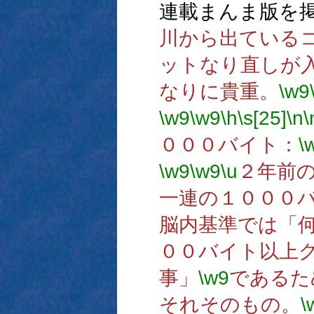
連載まんま版を
川から出ている
ットなり直しが
なりに貴重。
\w9
\w9
\w9
\h
\s[25]
\n
\
０００バイト：
\
\w9
\w9
\u
２年前
一連の１０００
脳内基準では「
００バイト以上
事」
\w9
であるた
それそのもの。
\