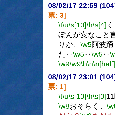
08/02/17 22:59 (
票: 3]
\t
\u
\s[10]
\h
\s[4]
く
ぽんが変なこと
りが、
\w5
阿波踊
た‥
\w5
‥
\w5
‥
\
\w9
\w9
\h
\n
\n[half
08/02/17 23:01 (
票: 1]
\t
\u
\s[10]
\h
\s[0]
1
\w8
おそらく。
\w