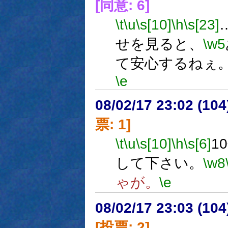
[同意: 6]
\t
\u
\s[10]
\h
\s[23]
せを見ると、
\w5
て安心するねぇ
\e
08/02/17 23:02 (
票: 1]
\t
\u
\s[10]
\h
\s[6]
1
して下さい。
\w8
ゃが。
\e
08/02/17 23:03 (
[投票: 2]