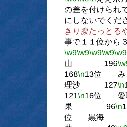
の差を付けられ
にしないでくだ
きり腹たっとる
事で１１位から
\w9
\w9
\w9
\w9
\w9
山 196
\w
168
\n
13位 
理沙 127
\n
121
\n
16位 
果 96
\n
位 黒海 