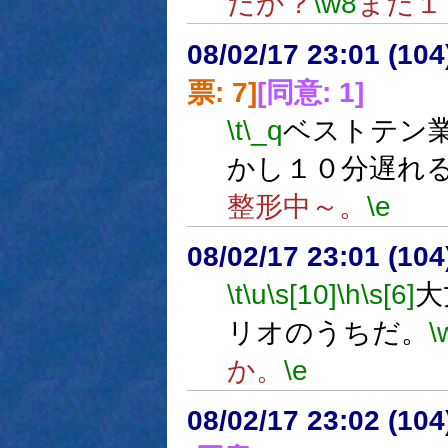
だか？
\w8
まだ１
08/02/17 23:01 (
票: 7]
[同意: 1]
\t
\_q
ベストテン
かし１０分遅れ
整形中～。
\e
08/02/17 23:01 (
\t
\u
\s[10]
\h
\s[6]
大
リオのうちだ。
\
か。
\e
08/02/17 23:02 (