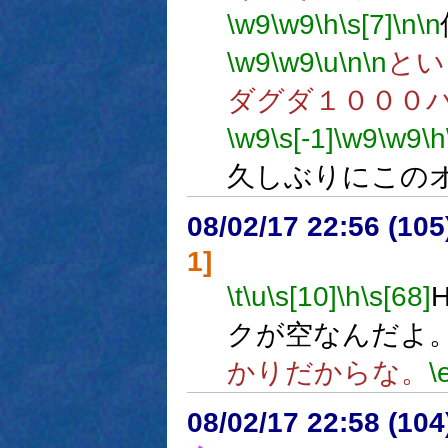
\w9
\w9
\h
\s[7]
\n
\n
\w9
\w9
\u
\n
\n
とい
ダグダ１０００
\w9
\s[-1]
\w9
\w9
\h
久しぶりにこの
08/02/17 22:56 (
1]
\t
\u
\s[10]
\h
\s[68]
クが空なんだよ
かりだからな。
\
08/02/17 22:58 (