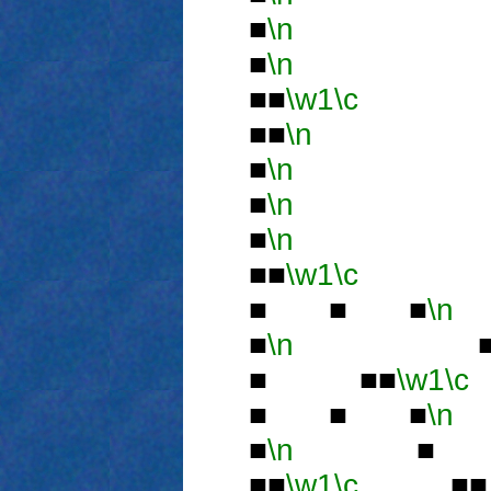
■
\n
■
■
\n
■■
\w1
\c
■■
\n
■
■
\n
■
■
\n
■
■
\n
■■
\w1
\c
■■
■ ■ ■
\n
■
\n
■ 
■ ■■
\w1
\c
■ ■ ■
\n
■
\n
■ ■
■■
\w1
\c
■■