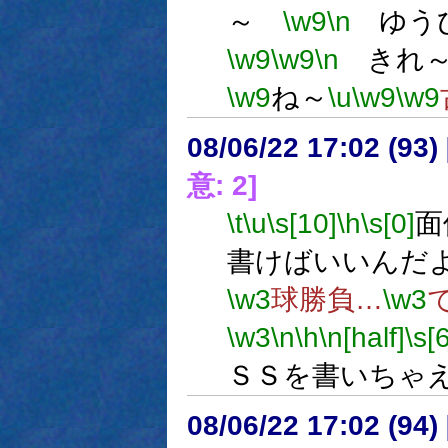
～
\w9
\n
ゆう
\w9
\w9
\n
きれ
\w9
ね～
\u
\w9
\w9
08/06/22 17:02 (
意: 2]
\t
\u
\s[10]
\h
\s[0]
面
書けばいいんだ
\w3
球勝負…
\w3
\w3
\n
\h
\n[half]
\s[6
ＳＳを書いちゃ
08/06/22 17:02 (