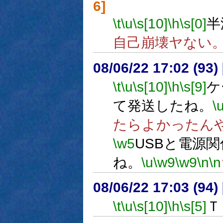
6]
\t
\u
\s[10]
\h
\s[0]
半
自己崩壊ヤない
08/06/22 17:02 (
\t
\u
\s[10]
\h
\s[9]
ケ
て発送したね。
\
たらよかったん
\w5
USBと電源
ね。
\u
\w9
\w9
\n
\n
08/06/22 17:03 (
\t
\u
\s[10]
\h
\s[5]
Ｔ