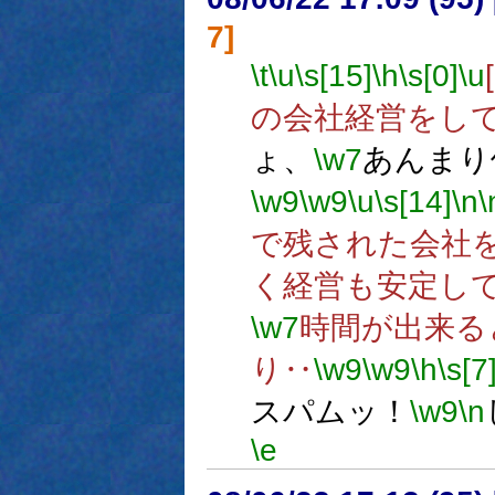
7]
\t
\u
\s[15]
\h
\s[0]
\u
の会社経営をし
ょ、
\w7
あんまり
\w9
\w9
\u
\s[14]
\n
\
で残された会社
く経営も安定し
\w7
時間が出来る
り‥
\w9
\w9
\h
\s[7
スパムッ！
\w9
\n
\e