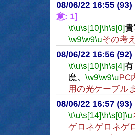
08/06/22 16:55 (
意: 1]
\t
\u
\s[10]
\h
\s[0]
貴
\w9
\w9
\u
その考
08/06/22 16:56 (92
\t
\u
\s[10]
\h
\s[4]
有
魔。
\w9
\w9
\u
PC
用の光ケーブル
08/06/22 16:57 (
\t
\u
\s[14]
\h
\s[0]
\u
ゲロネゲロネゲ