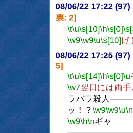
08/06/22 17:22 (
票: 2]
\t
\u
\s[10]
\h
\s[0]
\s[
\w9
\w9
\u
\s[10]
げ
08/06/22 17:25 (
5]
\t
\u
\s[14]
\h
\s[0]
\u
\w7
翌日には両手
ラバラ殺人――
ッ！？
\w9
\w9
\u
\n
\w9
\h
\n
ギャ
―――――――