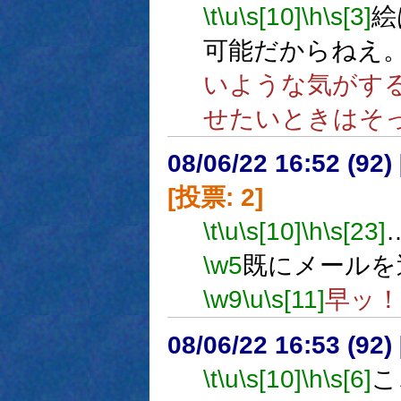
\t
\u
\s[10]
\h
\s[3]
絵
可能だからねえ
いような気がす
せたいときはそ
08/06/22 16:52 (
[投票: 2]
\t
\u
\s[10]
\h
\s[23]
\w5
既にメールを
\w9
\u
\s[11]
早ッ！
08/06/22 16:53 (
\t
\u
\s[10]
\h
\s[6]
こ