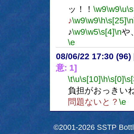
ッ！！
\w9
\w9
\u
\s
♪
\w9
\w9
\h
\s[25]
\n
♪
\w9
\w5
\s[4]
\n
や
\e
08/06/22 17:30 (
意: 1]
\t
\u
\s[10]
\h
\s[0]
\s[
負担がおっきい
問題ないと？
\e
©2001-2026 SSTP Bottle 