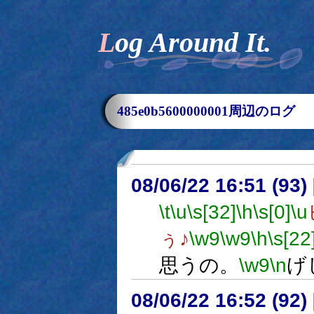
Log Around It.
485e0b5600000001周辺のログ
08/06/22 16:51 (
\t
\u
\s[32]
\h
\s[0]
\u
ぅ♪
\w9
\w9
\h
\s[22
思うの。
\w9
\n
げ
08/06/22 16:52 (92