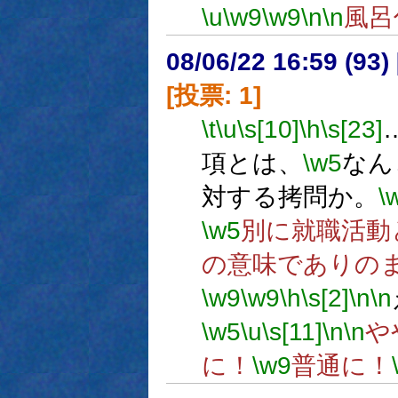
\u
\w9
\w9
\n
\n
風呂
08/06/22 16:59 (
[投票: 1]
\t
\u
\s[10]
\h
\s[23]
項とは、
\w5
なん
対する拷問か。
\
\w5
別に就職活動
の意味でありの
\w9
\w9
\h
\s[2]
\n
\n
\w5
\u
\s[11]
\n
\n
や
に！
\w9
普通に！