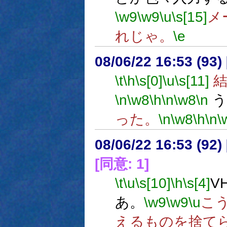
\w9
\w9
\u
\s[15]
メ
れじゃ。
\e
08/06/22 16:53 (
\t
\h
\s[0]
\u
\s[11]
結
\n
\w8
\h
\n
\w8
\n
う
った。
\n
\w8
\h
\n
\
08/06/22 16:53 (92
[同意: 1]
\t
\u
\s[10]
\h
\s[4]
V
あ。
\w9
\w9
\u
こ
えるものを捨て