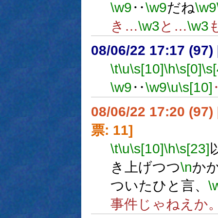
\w9
‥
\w9
だね
\w9
き…
\w3
と…
\w3
08/06/22 17:17 (
\t
\u
\s[10]
\h
\s[0]
\s[
\w9
‥
\w9
\u
\s[10]
08/06/22 17:20 (
票: 11]
\t
\u
\s[10]
\h
\s[23]
き上げつつ
\n
か
ついたひと言、
\
事件じゃねえか