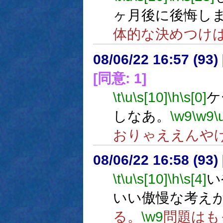
ヶ月後に後悔し
体的な決めつけ
08/06/22 16:57 (
[同意: 1]
\t
\u
\s[10]
\h
\s[0]
ケ
しなあ。
\w9
\w9
\
おりゃええんや
08/06/22 16:58 (93
\t
\u
\s[10]
\h
\s[4]
い
いい傲慢な考え
る。
\w9
問題はも