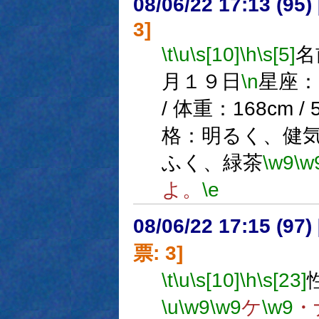
08/06/22 17:13 (
3]
\t
\u
\s[10]
\h
\s[5]
名
月１９日
\n
星座：
/ 体重：168cm / 
格：明るく、健
ふく、緑茶
\w9
\w
よ。
\e
08/06/22 17:15 (
票: 3]
\t
\u
\s[10]
\h
\s[23]
\u
\w9
\w9
ケ
\w9
・