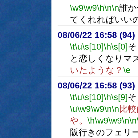
\w9
\w9
\h
\n
\n
誰か
てくれればいい
08/06/22 16:58 (
\t
\u
\s[10]
\h
\s[0]
そ
と恋しくなりマ
いたような？
\e
08/06/22 16:58 (
\t
\u
\s[10]
\h
\s[9]
そ
\u
\w9
\w9
\n
\n
比較
や。
\h
\w9
\w9
\n
\n
阪行きのフェリ