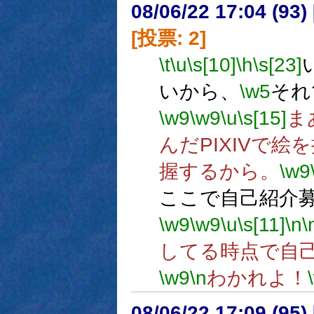
08/06/22 17:04 (
[投票: 2]
\t
\u
\s[10]
\h
\s[23]
いから、
\w5
それ
\w9
\w9
\u
\s[15]
ま
んだPIXIVで
握するから。
\w9
ここで自己紹介
\w9
\w9
\u
\s[11]
\n
\
してる時点で自
\w9
\n
わかれよ！
08/06/22 17:09 (