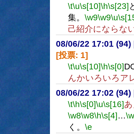
\t
\u
\s[10]
\h
\s[23]
集。
\w9
\w9
\u
\s[1
己紹介にならな
08/06/22 17:01 (
[投票: 1]
\t
\u
\s[10]
\h
\s[0]
D
んかいろいろア
08/06/22 17:02 (
\t
\h
\s[0]
\u
\s[16]
あ
\w8
\w8
\h
\s[4]
…
\
く。
\e