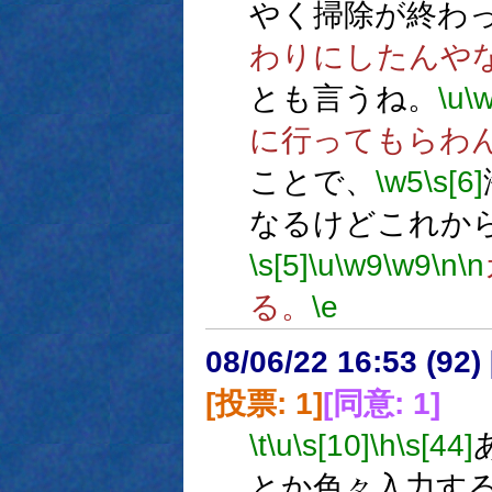
やく掃除が終わ
わりにしたんや
とも言うね。
\u
\
に行ってもらわ
ことで、
\w5
\s[6]
なるけどこれか
\s[5]
\u
\w9
\w9
\n
\n
る。
\e
08/06/22 16:53 (
[投票: 1]
[同意: 1]
\t
\u
\s[10]
\h
\s[44]
とか色々入力す