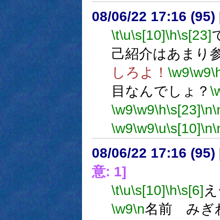
08/06/22 17:16 (
\t
\u
\s[10]
\h
\s[23]
己紹介はあまり
しろよ！
\w9
\w9
\
目なんでしょ？
\
\w9
\w9
\h
\s[23]
\n
\
\w9
\w9
\u
\s[10]
\n
\
08/06/22 17:16 (
意: 1]
\t
\u
\s[10]
\h
\s[6]
え
\w9
\n
名前 みぎ