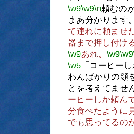
\w9
\w9
\n
頼むの
まあ分かります
て連れに頼ませ
器まで押し付け
\w9
あれ。
\w9
\w9
\w5
「コーヒーし
わんばかりの顔
とを考えてませ
ーヒーしか頼ん
分食べたように
でも思ってるの