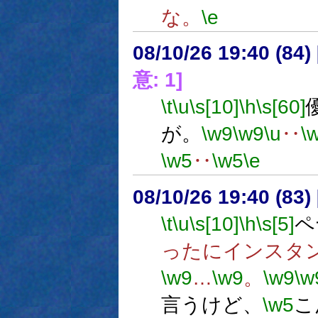
な。
\e
08/10/26 19:40 (
意: 1]
\t
\u
\s[10]
\h
\s[60]
が。
\w9
\w9
\u
‥
\
\w5
‥
\w5
\e
08/10/26 19:40 (83
\t
\u
\s[10]
\h
\s[5]
ペ
ったにインスタ
\w9
…
\w9
。
\w9
\w
言うけど、
\w5
こ