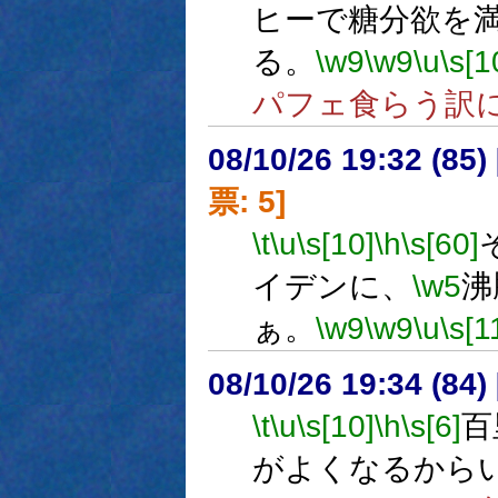
ヒーで糖分欲を
る。
\w9
\w9
\u
\s[1
パフェ食らう訳
08/10/26 19:32 (
票: 5]
\t
\u
\s[10]
\h
\s[60]
イデンに、
\w5
沸
ぁ。
\w9
\w9
\u
\s[1
08/10/26 19:34 (
\t
\u
\s[10]
\h
\s[6]
百
がよくなるから