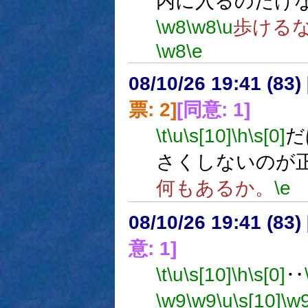
内に入るのだけ
\w8
\w8
\u
歩ける
\w8
\e
08/10/26 19:41 (
票: 2]
[同意: 1]
\t
\u
\s[10]
\h
\s[0]
だ
さくしないのが
何もあるか。
\e
08/10/26 19:41 (
意: 1]
\t
\u
\s[10]
\h
\s[0]
‥
\w9
\w9
\u
\s[10]
\w