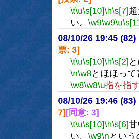
\t
\u
\s[10]
\h
\s[7]
超
い。
\w9
\w9
\u
\s[1
08/10/26 19:45 (
票: 3]
\t
\u
\s[10]
\h
\s[2]
と
\n
\w8
とほほって
\w8
\w8
\u
指を指
08/10/26 19:46 (
7]
[同意: 3]
\t
\u
\s[10]
\h
\s[6]
甘
い、
\w9
\n
という