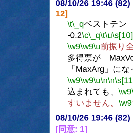
08/10/26 19:46 (82
12]
\t
\_q
ベストテン 2
-0.2
\c
\_q
\t
\u
\s[10]
\w9
\w9
\u
前振り
多得票が「MaxV
「MaxArg」に
\w9
\w9
\u
\n
\n
\s[11
込まれても、
\w9
すいません。
\w9
08/10/26 19:46 (82
[同意: 1]