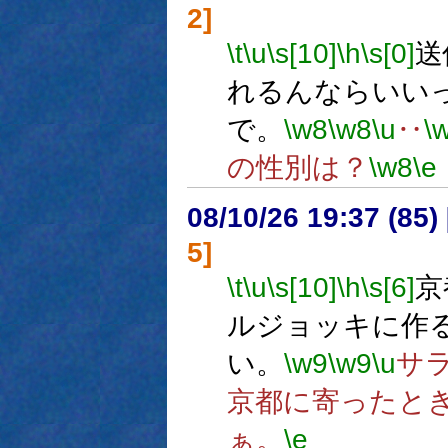
2]
\t
\u
\s[10]
\h
\s[0]
送
れるんならいい
で。
\w8
\w8
\u
‥
\
の性別は？
\w8
\e
08/10/26 19:37 (
5]
\t
\u
\s[10]
\h
\s[6]
京
ルジョッキに作
い。
\w9
\w9
\u
サ
京都に寄ったと
ぁ。
\e