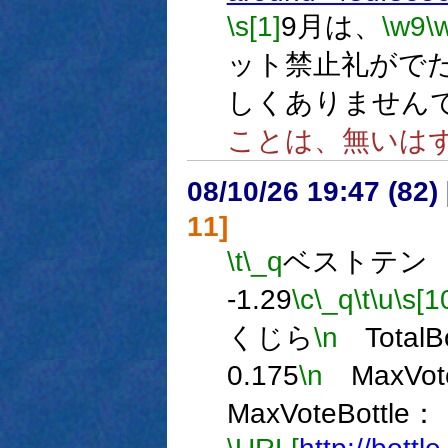
\s[1]
9月は、
\w9
\
ット禁止礼がで
しくありません
ことは、無いは
08/10/26 19:47 (82
11]
\t
\_q
ベストテン 2
-1.29
\c
\_q
\t
\u
\s[1
くじら
\n
TotalB
0.175
\n
MaxVo
MaxVoteBottle：