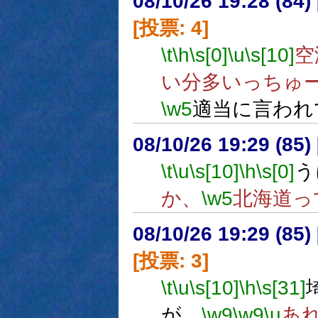
08/10/26 19:28 (
[投票: 4]
\t
\h
\s[0]
\u
\s[10]
空
い分多いっちゅ
\w5
適当に言われ
08/10/26 19:29 (
\t
\u
\s[10]
\h
\s[0]
う
か、
\w5
北海道っ
08/10/26 19:29 (
[投票: 3]
\t
\u
\s[10]
\h
\s[31]
が…
\w9
\w9
\u
あ