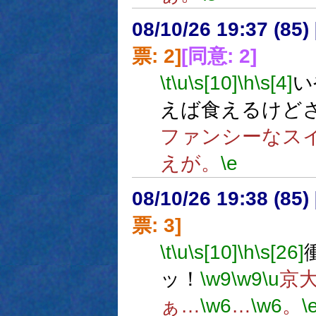
08/10/26 19:37 (
票: 2]
[同意: 2]
\t
\u
\s[10]
\h
\s[4]
い
えば食えるけど
ファンシーなス
えが。
\e
08/10/26 19:38 (
票: 3]
\t
\u
\s[10]
\h
\s[26]
ッ！
\w9
\w9
\u
京
ぁ…
\w6
…
\w6
。
\