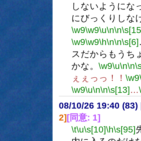
しないようにな
にびっくりしな
\w9
\w9
\u
\n
\n
\s[15
\w9
\w9
\h
\n
\n
\s[6]
スだからもうち
かな。
\w9
\u
\n
\n
\
ぇぇっっ！！
\w9
\w9
\u
\n
\n
\s[13]
…
08/10/26 19:40 (
2]
[同意: 1]
\t
\u
\s[10]
\h
\s[95]