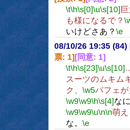
\t
\h
\s[0]
\u
\s[10]
巨
も様になるで？
\
いけどさあ？
\e
08/10/26 19:35 (
票: 1]
[同意: 1]
\t
\h
\s[23]
\u
\s[10]
スーツのムキム
ク、
\w5
パフェが
\w9
\w9
\h
\s[4]
な
\w9
\w9
\u
\n
\n
萌え
な。
\e