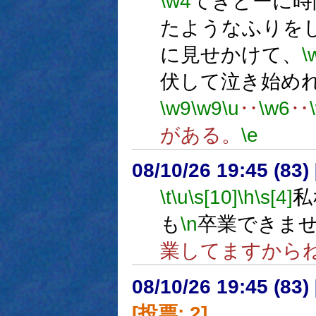
\w4
てきとーに時
たようなふりを
に見せかけて、
\
伏して泣き始め
\w9
\w9
\u
‥
\w6
‥
がある。
\e
08/10/26 19:45 (
\t
\u
\s[10]
\h
\s[4]
私
も
\n
卒業できま
業してますから
08/10/26 19:45 (
[投票: 2]