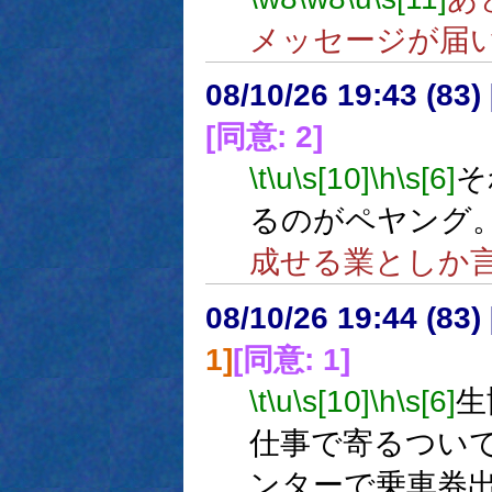
メッセージが届
08/10/26 19:43 (
[同意: 2]
\t
\u
\s[10]
\h
\s[6]
そ
るのがペヤング
成せる業としか
08/10/26 19:44 (
1]
[同意: 1]
\t
\u
\s[10]
\h
\s[6]
生
仕事で寄るつい
ンターで乗車券