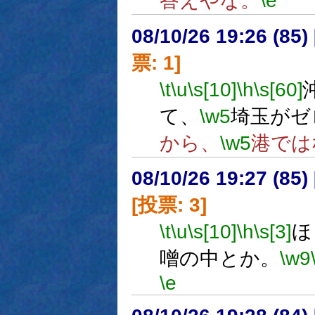
答えやな。
\e
08/10/26 19:26 (
票: 1]
\t
\u
\s[10]
\h
\s[60]
て、
\w5
埼玉がゼ
から、
\w5
港では
08/10/26 19:27 (
[投票: 3]
\t
\u
\s[10]
\h
\s[3]
ほ
噌の中とか。
\w9
\e