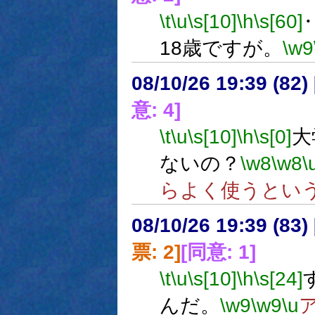
\t
\u
\s[10]
\h
\s[60]
18歳ですが。
\w9
08/10/26 19:39 (
意: 4]
\t
\u
\s[10]
\h
\s[0]
大
ないの？
\w8
\w8
\
らよく使うとい
08/10/26 19:39 (
票: 2]
[同意: 1]
\t
\u
\s[10]
\h
\s[24]
んだ。
\w9
\w9
\u