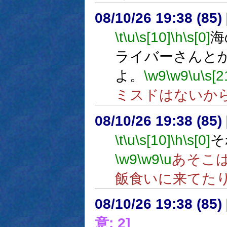
08/10/26 19:38 (
\t
\u
\s[10]
\h
\s[0]
海
ライバーさんと
よ。
\w9
\w9
\u
\s[2
ミスドはないか
08/10/26 19:38 (
\t
\u
\s[10]
\h
\s[0]
そ
\w9
\w9
\u
あそこ
飯食いに来てた
08/10/26 19:38 (
意: 2]