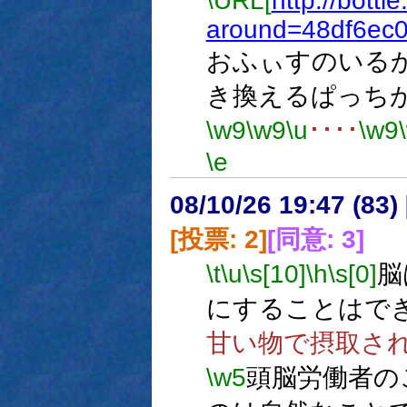
\URL[
http://bottl
around=48df6ec
おふぃすのいる
き換えるぱっち
\w9
\w9
\u
････
\w9
\e
08/10/26 19:47 (
[投票: 2]
[同意: 3]
\t
\u
\s[10]
\h
\s[0]
脳
にすることはで
甘い物で摂取さ
\w5
頭脳労働者の