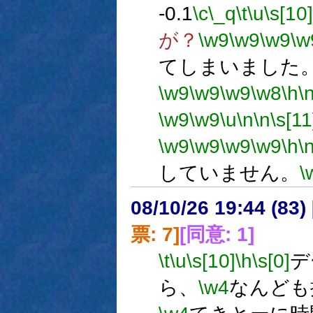
-0.1
\c
\_q
\t
\u
\s[10]
が？
\w9
\w9
\w9
\w
てしまいました
\w9
\w9
\w9
\w8
\h
\
\w9
\w9
\u
\n
\n
\s[11
\w9
\w9
\w9
\w9
\h
\
していません。
\
08/10/26 19:44 (
票: 7]
[同意: 1]
\t
\u
\s[10]
\h
\s[0]
デ
ら、
\w4
なんども