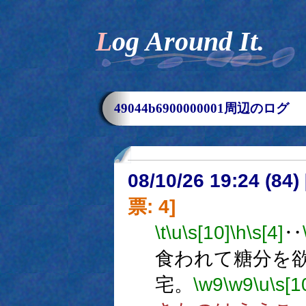
Log Around It.
49044b6900000001周辺のログ
08/10/26 19:24 (
票: 4]
\t
\u
\s[10]
\h
\s[4]
‥
食われて糖分を
宅。
\w9
\w9
\u
\s[1