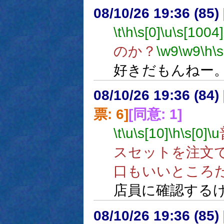
08/10/26 19:36 (
\t
\h
\s[0]
\u
\s[1004]
のか？
\w9
\w9
\h
\s
好きだもんねー
08/10/26 19:36 (
票: 6]
[同意: 1]
\t
\u
\s[10]
\h
\s[0]
\u
スセットを注文
口もいいところ
店員に確認する
08/10/26 19:36 (