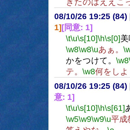
きたのはええこ
08/10/26 19:25 (
1]
[同意: 1]
\t
\u
\s[10]
\h
\s[0]
美
\w8
\w8
\u
あぁ。
\
かをつけて。
\w8
テ。
\w8
何をしよ
08/10/26 19:25 (
意: 1]
\t
\u
\s[10]
\h
\s[61]
\w5
\w9
\w9
\u
平成