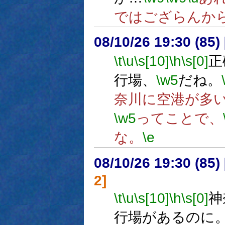
ではござらんか
08/10/26 19:30 (
\t
\u
\s[10]
\h
\s[0]
正
行場、
\w5
だね。
奈川に空港が多
\w5
ってことで、
な。
\e
08/10/26 19:30 (
2]
\t
\u
\s[10]
\h
\s[0]
神
行場があるのに