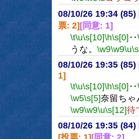
08/10/26 19:34 (
票: 2]
[同意: 1]
\t
\u
\s[10]
\h
\s[0]
‥
うな。
\w9
\w9
\u
\s
08/10/26 19:35 (
1]
\t
\u
\s[10]
\h
\s[0]
‥
\w5
\s[5]
奈留ちゃ
\w9
\w9
\u
\s[12]
待
08/10/26 19:35 (
[投票: 1]
[同意: 2]