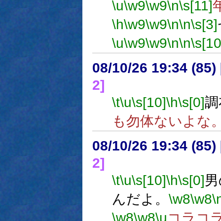
\u
\w9
\w9
\n
\s[11]
\h
\w9
\w9
\n
\n
\s[3]
\u
\w9
\w9
\n
\n
\s[10
08/10/26 19:34 (
2]
\t
\u
\s[10]
\h
\s[0]
調
も勿体ないよな
08/10/26 19:34 (
2]
\t
\u
\s[10]
\h
\s[0]
男
んだよ。
\w8
\w8
\
\w8
\w8
\u
コラコ