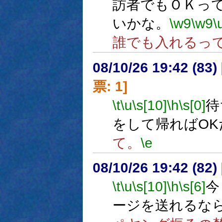
訪者でもＯＫっ
いかな。
\w9
\w9
\
誰でも入れるっ
08/10/26 19:42 (
票: 1]
\t
\u
\s[10]
\h
\s[0]
待
をして帰ればOK
て。
\e
08/10/26 19:42 (82
\t
\u
\s[10]
\h
\s[6]
今
ージを送れるな