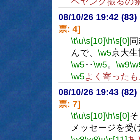
ペヤング振るの
08/10/26 19:42 (
票: 4]
\t
\u
\s[10]
\h
\s[0]
同
んで、
\w5
京大生
\w5
‥
\w5
。
\w9
\w
\w5
よく寄ったも
08/10/26 19:43 (
票: 7]
\t
\u
\s[10]
\h
\s[0]
そ
メッセージを受
\w8
\w8
\u
\s[11]
あ