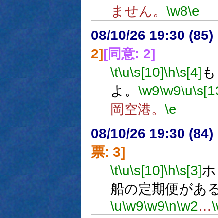
ません。
\w8
\e
08/10/26 19:30 (
2]
[同意: 2]
\t
\u
\s[10]
\h
\s[4]
も
よ。
\w9
\w9
\u
\s[1
岡空港。
\e
08/10/26 19:30 (
票: 3]
\t
\u
\s[10]
\h
\s[3]
ホ
船の定期便があ
\u
\w9
\w9
\n
\w2
…