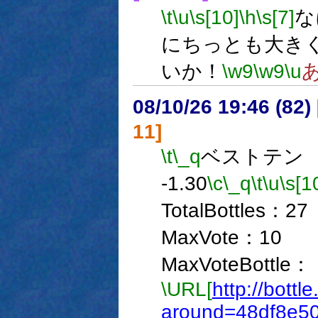
\t
\u
\s[10]
\h
\s[7]
な
にちっとも大き
いか！
\w9
\w9
\u
08/10/26 19:46 (82
11]
\t
\_q
ベストテン 2
-1.30
\c
\_q
\t
\u
\s[1
TotalBottles：
MaxVote：1
MaxVoteBottle：
\URL[
http://bottl
around=48df8e5