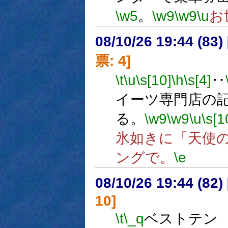
\w5
。
\w9
\w9
\u
お
08/10/26 19:44 (
票: 4]
\t
\u
\s[10]
\h
\s[4]
‥
イーツ専門店の
る。
\w9
\w9
\u
\s[1
氷如きに「天使
ングで。
\e
08/10/26 19:44 (82
10]
\t
\_q
ベストテン 2