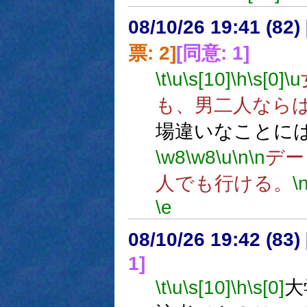
08/10/26 19:41 (
票: 2]
[同意: 1]
\t
\u
\s[10]
\h
\s[0]
\u
も、男二人なら
場違いなことに
\w8
\w8
\u
\n
\n
デー
人でも行ける。
\
\e
08/10/26 19:42 (
1]
\t
\u
\s[10]
\h
\s[0]
大