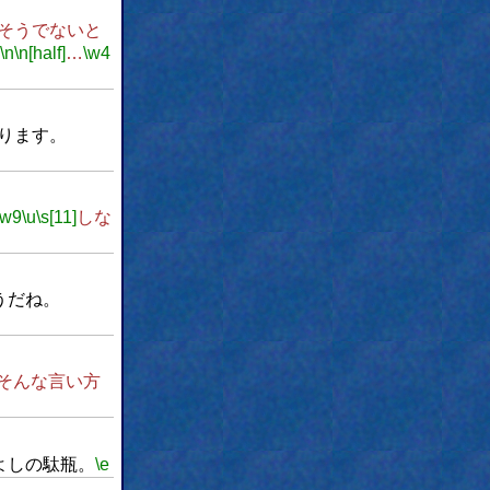
そうでないと
\n
\n[half]
…
\w4
ります。
\w9
\u
\s[11]
しな
うだね。
そんな言い方
よしの駄瓶。
\e