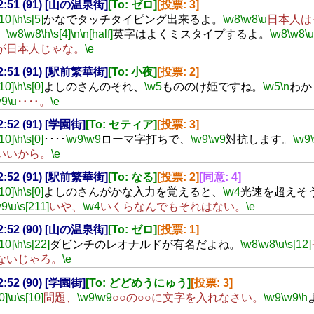
22:51 (91) [山の温泉街]
[To: ゼロ]
[投票: 3]
[10]
\h
\s[5]
かなでタッチタイピング出来るよ。
\w8
\w8
\u
日本人は
。
\w8
\w8
\h
\s[4]
\n
\n[half]
英字はよくミスタイプするよ。
\w8
\w8
\u
が日本人じゃな。
\e
22:51 (91) [駅前繁華街]
[To: 小夜]
[投票: 2]
[10]
\h
\s[0]
よしのさんのそれ、
\w5
もののけ姫ですね。
\w5
\n
わか
w9
\u
‥‥。
\e
22:52 (91) [学園街]
[To: セティア]
[投票: 3]
[10]
\h
\s[0]
････
\w9
\w9
ローマ字打ちで、
\w9
\w9
対抗します。
\w9
いいから。
\e
22:52 (91) [駅前繁華街]
[To: なる]
[投票: 2]
[同意: 4]
[10]
\h
\s[0]
よしのさんがかな入力を覚えると、
\w4
光速を超えそ
w9
\u
\s[211]
いや、
\w4
いくらなんでもそれはない。
\e
22:52 (90) [山の温泉街]
[To: ゼロ]
[投票: 1]
[10]
\h
\s[22]
ダビンチのレオナルドが有名だよね。
\w8
\w8
\u
\s[12]
ないじゃろ。
\e
22:52 (90) [学園街]
[To: どどめうにゅう]
[投票: 3]
0]
\u
\s[10]
問題、
\w9
\w9
○○の○○に文字を入れなさい。
\w9
\w9
\h