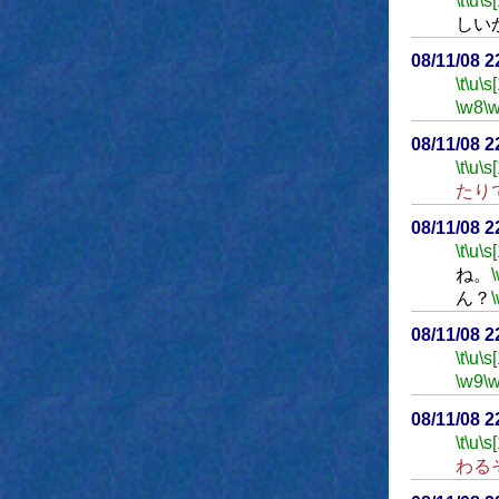
\t
\u
\s
しい
08/11/08 
\t
\u
\s
\w8
\
08/11/08 
\t
\u
\s
たり
08/11/08 
\t
\u
\s
ね。
ん？
08/11/08 
\t
\u
\s
\w9
\
08/11/08 
\t
\u
\s
わる