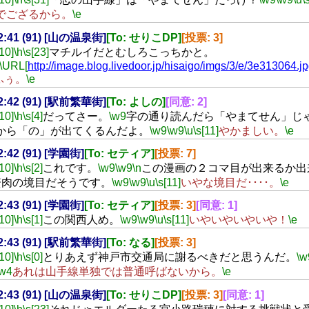
でござるから。
\e
22:41 (91) [山の温泉街]
[To: せりこDP]
[投票: 3]
[10]
\h
\s[23]
マチルイだとむしろこっちかと。
\URL[
http://image.blog.livedoor.jp/hisaigo/imgs/3/e/3e313064.j
ふぅ。
\e
22:42 (91) [駅前繁華街]
[To: よしの]
[同意: 2]
[10]
\h
\s[4]
だってさー。
\w9
字の通り読んだら「やまてせん」じ
から「の」が出てくるんだよ。
\w9
\w9
\u
\s[11]
やかましい。
\e
22:42 (91) [学園街]
[To: セティア]
[投票: 7]
[10]
\h
\s[2]
これです。
\w9
\w9
\n
この漫画の２コマ目が出来るか出
贅肉の境目だそうです。
\w9
\w9
\u
\s[11]
いやな境目だ････。
\e
22:43 (91) [学園街]
[To: セティア]
[投票: 3]
[同意: 1]
[10]
\h
\s[1]
この関西人め。
\w9
\w9
\u
\s[11]
いやいやいやいや！
\e
22:43 (91) [駅前繁華街]
[To: なる]
[投票: 3]
[10]
\h
\s[0]
とりあえず神戸市交通局に謝るべきだと思うんだ。
\w
\w4
あれは山手線単独では普通呼ばないから。
\e
22:43 (91) [山の温泉街]
[To: せりこDP]
[投票: 3]
[同意: 1]