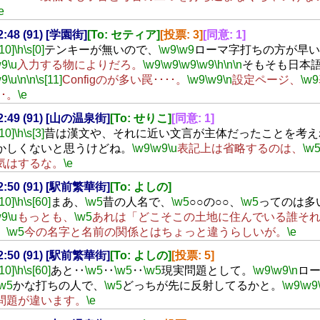
e
22:48 (91) [学園街]
[To: セティア]
[投票: 3]
[同意: 1]
[10]
\h
\s[0]
テンキーが無いので、
\w9
\w9
ローマ字打ちの方が早い
w9
\u
入力する物によりだろ。
\w9
\w9
\w9
\w9
\h
\n
\n
そもそも日本
w9
\u
\n
\n
\s[11]
Configのが多い罠････。
\w9
\w9
\n
設定ページ、
\w9
･･。
\e
22:49 (91) [山の温泉街]
[To: せりこ]
[同意: 1]
[10]
\h
\s[3]
昔は漢文や、それに近い文言が主体だったことを考え
かしくないと思うけどね。
\w9
\w9
\u
表記上は省略するのは、
\w
気はするな。
\e
22:50 (91) [駅前繁華街]
[To: よしの]
[10]
\h
\s[60]
まあ、
\w5
昔の人名で、
\w5
○○の○○、
\w5
ってのは多
w9
\u
もっとも、
\w5
あれは「どこそこの土地に住んでいる誰そ
、
\w5
今の名字と名前の関係とはちょっと違うらしいが。
\e
22:50 (91) [駅前繁華街]
[To: よしの]
[投票: 5]
[10]
\h
\s[60]
あと‥
\w5
‥
\w5
‥
\w5
現実問題として。
\w9
\w9
\n
ロ
\w5
かな打ちの人で、
\w5
どっちが先に反射してるかと。
\w9
\w9
問題が違います。
\e