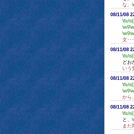
な。
\
08/11/08 
\t
\u
\s
\w9
\
\w9
\
文･･
08/11/08 
\t
\u
\s
どお
いう
08/11/08 
\t
\u
\s
\w9
\
から
08/11/08 
\t
\u
\s
と、
また