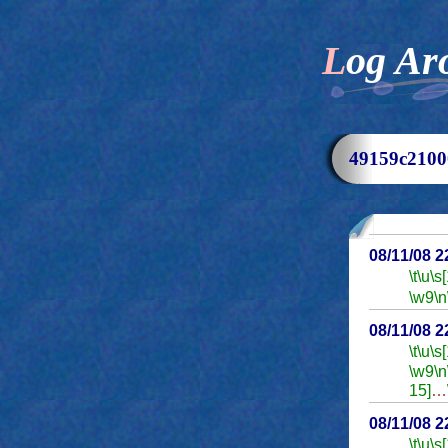
Log Ar
49159c21
08/11/08 
\t
\u
\s
\w9
\n
08/11/08 
\t
\u
\s
\w9
\n
15]
…
08/11/08 
\t
\u
\s