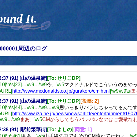
ound It.
00000001周辺のログ
22:37 (91) [山の温泉街]
[To: せりこDP]
[10]
\h
\s[23]
…
\w9
…
\w9
今、
\w5
マクドナルドでこういうのをや
\URL[
http://www.mcdonalds.co.jp/gurakoro/cm.html
]
\w9
\w9
\u
ほ
22:37 (91) [山の温泉街]
[To: せりこDP]
[投票: 2]
[10]
\h
\s[44]
…
\w9
…
\w9
…
\w9
思いっきりバラしちゃってるんで
\URL[
http://www.iza.ne.jp/news/newsarticle/entertainment/1907
\w9
…
\w9
まあ、
\w5
CMからしてもうバレバレなのはご愛敬な
22:38 (91) [駅前繁華街]
[To: よしの]
[同意: 1]
[10]
\h
\s[61]
ああ、
\w5
山手線の中でもそのCM流れてたねぇ。
\w