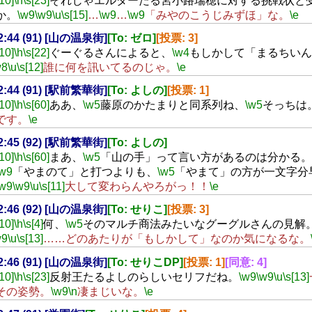
[10]
\h
\s[23]
それじゃエルダーたる宮小路瑞穂に対する挑戦状と
か。
\w9
\w9
\u
\s[15]
…
\w9
…
\w9
「みやのこうじみずほ」な。
\e
22:44 (91) [山の温泉街]
[To: ゼロ]
[投票: 3]
[10]
\h
\s[22]
ぐーぐるさんによると、
\w4
もしかして「まるちいん
w8
\u
\s[12]
誰に何を訊いてるのじゃ。
\e
22:44 (91) [駅前繁華街]
[To: よしの]
[投票: 1]
[10]
\h
\s[60]
ああ、
\w5
藤原のかたまりと同系列ね、
\w5
そっちは
です。
\e
22:45 (92) [駅前繁華街]
[To: よしの]
[10]
\h
\s[60]
まあ、
\w5
「山の手」って言い方があるのは分かる。
\w9
「やまのて」と打つよりも、
\w5
「やまて」の方が一文字分
\w9
\w9
\u
\s[11]
大して変わらんやろがっ！！
\e
22:46 (92) [山の温泉街]
[To: せりこ]
[投票: 3]
[10]
\h
\s[4]
何、
\w5
そのマルチ商法みたいなグーグルさんの見解
w9
\u
\s[13]
……どのあたりが「もしかして」なのか気になるな。
22:46 (91) [山の温泉街]
[To: せりこDP]
[投票: 1]
[同意: 4]
[10]
\h
\s[23]
反射王たるよしのらしいセリフだね。
\w9
\w9
\u
\s[13]
その姿勢。
\w9
\n
凄まじいな。
\e