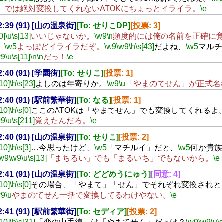
」では絶対変換してくれないATOKにちょっとイライラ。
\e
22:39 (91) [山の温泉街]
[To: せりこDP]
[投票: 3]
0]
\u
\s[13]
いいじゃないか。
\w9
\n
頻度的には俺の名前を正確に
、
\w5
よっぽどイライラだぞ。
\w9
\w9
\h
\s[43]
だよね、
\w5
マルチ
w9
\u
\s[11]
\n
\n
だっ！
\e
22:40 (91) [学園街]
[To: せりこ]
[投票: 1]
[10]
\h
\s[23]
よしのは年寄りか。
\w9
\u
「やまのてせん」が正式名
22:40 (91) [駅前繁華街]
[To: なる]
[投票: 1]
[10]
\h
\s[0]
ここのATOKは「やまてせん」でも変換してくれるよ
w9
\u
\s[211]
覚えたんだろ。
\e
22:40 (91) [山の温泉街]
[To: せりこ]
[投票: 2]
[10]
\h
\s[3]
…今思ったけど、
\w5
「マチルイ」だと、
\w5
何か貴族
\w9
\w9
\u
\s[13]
「まちるい」でも「まるいち」でもないから。
\e
22:41 (91) [山の温泉街]
[To: どどめうにゅう]
[同意: 4]
[10]
\h
\s[0]
その場合、「やまて」「せん」でそれぞれ変換されと
w9
\u
やまのてせん一括で変換してるわけやない。
\e
22:41 (91) [駅前繁華街]
[To: セディア]
[投票: 2]
[10]
\h
\s[31]
「恋の山手線」は「やまてせん」だっけ？
\w9
\w9
\u
\