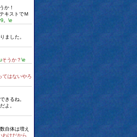
うか！
テキストでＭ
w9
。
\e
りました。
u
そうか？
\e
ってはないやろ
できるね。
だよ。
数自体は増え
いわけだから