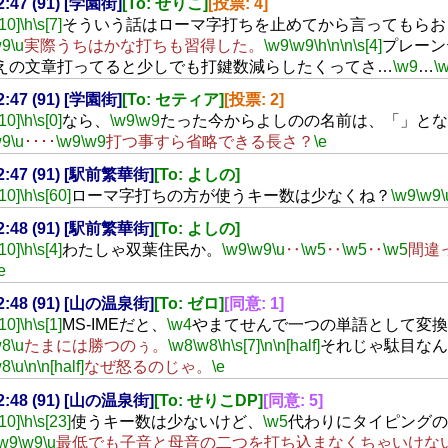
22:47 (91) [学園街]
[To: せりこ]
[投票: 4]
[10]
\h
\s[7]
そういう話はローマ字打ちを止めてから言ってもらお
w9
\u
実際うちはかな打ちも習得した。
\w9
\w9
\h
\n
\n
\s[4]
プレーン
えの文章打ってると少しでも打鍵数減らしたくってさ…
\w9
…
\
22:47 (91) [学園街]
[To: セティア]
[投票: 2]
[10]
\h
\s[0]
なら、
\w9
\w9
たった今からよしのの名前は、「」とな
w9
\u
････
\w9
\w9
打つ事すら省略できる長さ？
\e
22:47 (91) [駅前繁華街]
[To: よしの]
[10]
\h
\s[60]
ローマ字打ちの方が使うキー数は少なくね？
\w9
\w9
\
22:48 (91) [駅前繁華街]
[To: よしの]
[10]
\h
\s[4]
わたしゃ双葉住民か。
\w9
\w9
\u
‥
\w5
‥
\w5
‥
\w5
間違
e
22:48 (91) [山の温泉街]
[To: ゼロ]
[同意: 1]
[10]
\h
\s[1]
MS-IMEだと、
\w4
やまてせんで一つの単語として変換
w8
\u
たまには勝つのぅ。
\w8
\w8
\h
\s[7]
\n
\n[half]
それじゃ駄目なん
w8
\u
\n
\n[half]
なぜ怒るのじゃ。
\e
22:48 (91) [山の温泉街]
[To: せりこDP]
[同意: 5]
[10]
\h
\s[23]
使うキー数は少ないけど、
\w5
代わりにタイピングの
\w9
\w9
\u
最低でも子音と母音の二つを打ち込まなくちゃいけな