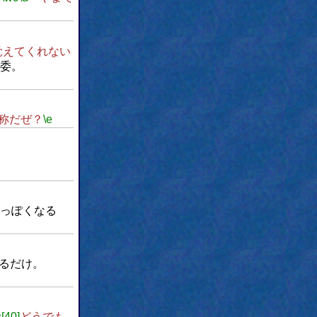
覚えてくれない
委。
称だぜ？
\e
。
っぽくなる
るだけ。
s[40]
どうでも