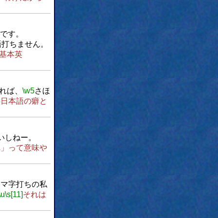
です。
語打ちません。
基本英
れば、
\w5
さほ
5
日本語の癖と
いしねー。
れ」って意味や
ーマ字打ちの私
\u
\s[11]
それは