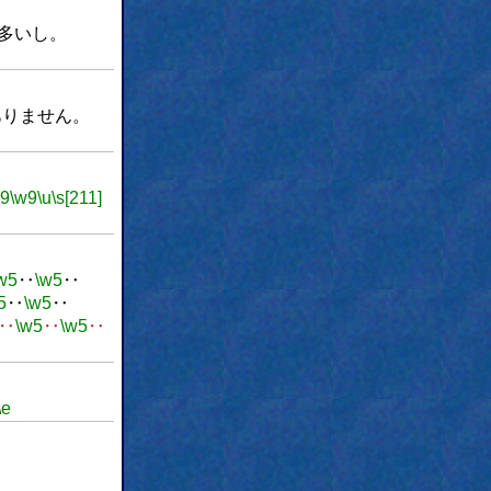
多いし。
ありません。
w9
\w9
\u
\s[211]
w5
‥
\w5
‥
5
‥
\w5
‥
‥
\w5
‥
\w5
‥
\e