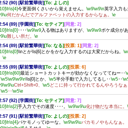
22:52 (90) [駅前繁華街]
[To: よしの]
[10]
\h
\s[4]
今更面倒くさいから覚えません。
\w9
\w9
\n
英字入力も
w9
\u
何だかんだでアルファベットの入力するからなぁ。
\e
22:54 (89) [学園街]
[To: セティア]
[同意: 2]
[10]
\h
\s[0]
････
\w9
\w9
入る物はありますが、
\w9
\w9
ボケ成分が
w9
\u
難しい所だ。
\e
22:54 (89) [駅前繁華街]
[To: なる]
[投票: 1]
[同意: 2]
[10]
\h
\s[0]
\\nとか\\s[6]とかをかな入力するのは大変だからね。
\
。
\e
22:55 (89) [駅前繁華街]
[To: よしの]
[投票: 6]
[10]
\h
\s[60]
最近ショートカットキーが効かなくなっててねー‥
\
‥
\w5
\w9
\w9
\n
\\s[0]とか、
\w5
半分手動で入力してるし‥
\w5
‥
\w
w9
\w9
\u
Ctrl+Shift+0、
\w5
どこに持って行かれてるんやろうなぁ
‥
\w5
‥
\w5
\e
22:57 (92) [学園街]
[To: セティア]
[同意: 7]
[10]
\h
\s[2]
手入力でその速度････。
\w9
\w9
\u
化け物だな本当に。
22:57 (91) [駅前繁華街]
[To: よしの]
[投票: 2]
[10]
\h
\s[4]
バケモノってゆーな。
\w9
\w9
\u
バカモノやもんなぁ。