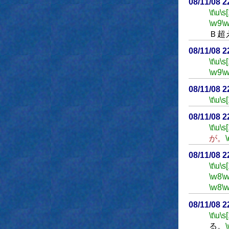
08/11/08 
\t
\u
\s
\w9
\
Ｂ超
08/11/08 
\t
\u
\s
\w9
\
08/11/08 
\t
\u
\s
08/11/08 
\t
\u
\s
が。
\
08/11/08 
\t
\u
\s
\w8
\
\w8
\
08/11/08 
\t
\u
\s
る。