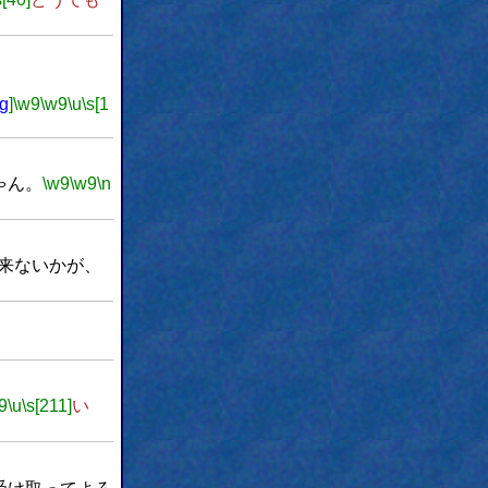
pg
]
\w9
\w9
\u
\s[1
ゃん。
\w9
\w9
\n
来ないかが、
9
\u
\s[211]
い