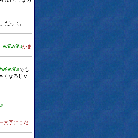
受け取ってよろ
」だって。
。
\w9
\w9
\u
かま
\w9
\w9
\n
でも
早くなるじゃ
。
\e
一文字にこだ