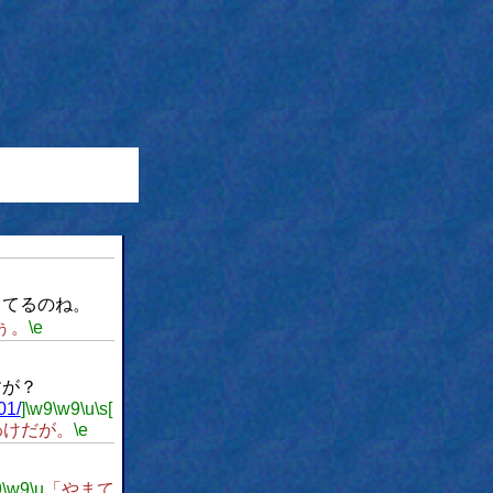
ってるのね。
ぅ。
\e
すが？
01/
]
\w9
\w9
\u
\s[
わけだが。
\e
9
\w9
\u
「やまて