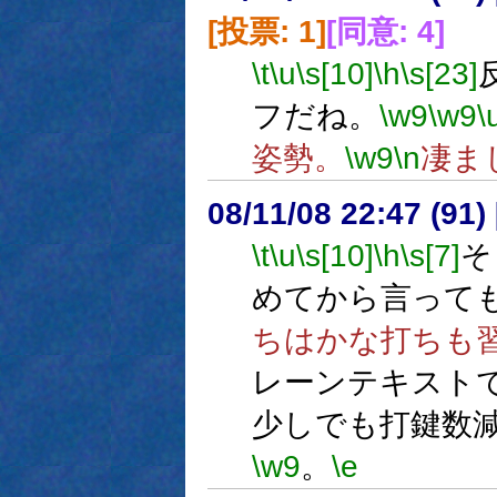
[投票: 1]
[同意: 4]
\t
\u
\s[10]
\h
\s[23]
フだね。
\w9
\w9
\
姿勢。
\w9
\n
凄ま
08/11/08 22:47 (91
\t
\u
\s[10]
\h
\s[7]
そ
めてから言って
ちはかな打ちも
レーンテキスト
少しでも打鍵数
\w9
。
\e