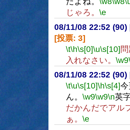
だよね。
\w8
\w8
\
じゃろ。
\e
08/11/08 22:52 (90
[投票: 3]
\t
\h
\s[0]
\u
\s[10]
問
入れなさい。
\w9
08/11/08 22:52 (
\t
\u
\s[10]
\h
\s[4]
今
ん。
\w9
\w9
\n
英
だかんだでアル
ぁ。
\e