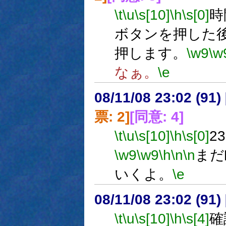
\t
\u
\s[10]
\h
\s[0]
時
ボタンを押した
押します。
\w9
\w
なぁ。
\e
08/11/08 23:02 (
票: 2]
[同意: 4]
\t
\u
\s[10]
\h
\s[0]
2
\w9
\w9
\h
\n
\n
まだ
いくよ。
\e
08/11/08 23:02 (91
\t
\u
\s[10]
\h
\s[4]
確