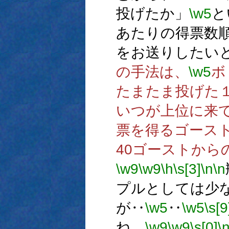
投げたか」
\w5
と
あたりの得票数
をお送りしたい
の手法は、
\w5
ボ
たまたま投げた
いつが上位に来
票を得るゴース
40ゴーストから
\w9
\w9
\h
\s[3]
\n
\n
プルとしては少
が‥
\w5
‥
\w5
\s[9
ね。
\w9
\w9
\s[0]
\