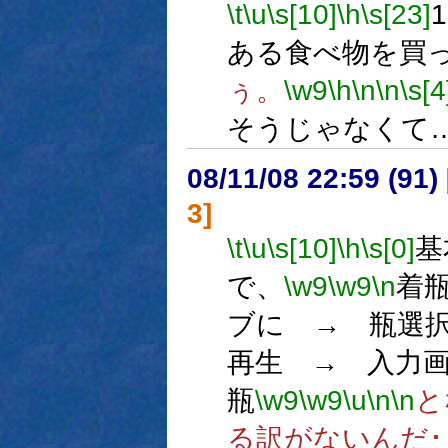
\t
\u
\s[10]
\h
\s[23]
ある食べ物を買
ぅ。
\w9
\h
\n
\n
\s[4
そうじゃなくて
08/11/08 22:59 (91
3]
\t
\u
\s[10]
\h
\s[0]
基
で、
\w9
\w9
\n
着
ブに → 瓶選
再生 → 入力
瓶
\w9
\w9
\u
\n
\n
と
る訳がないんだ･･