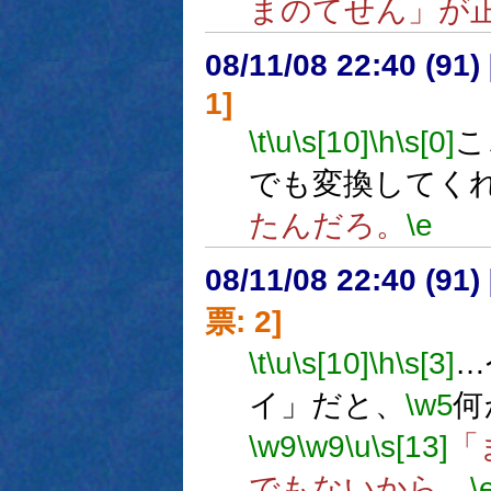
まのてせん」が
08/11/08 22:40 (
1]
\t
\u
\s[10]
\h
\s[0]
こ
でも変換してく
たんだろ。
\e
08/11/08 22:40 (
票: 2]
\t
\u
\s[10]
\h
\s[3]
…
イ」だと、
\w5
何
\w9
\w9
\u
\s[13]
「
でもないから。
\