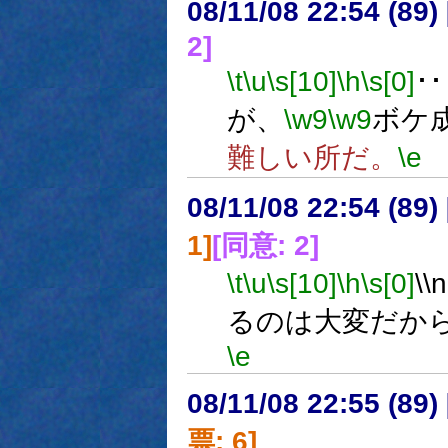
08/11/08 22:54 (89
2]
\t
\u
\s[10]
\h
\s[0]
･･
が、
\w9
\w9
ボケ
難しい所だ。
\e
08/11/08 22:54 (
1]
[同意: 2]
\t
\u
\s[10]
\h
\s[0]
\
るのは大変だか
\e
08/11/08 22:55 (
票: 6]