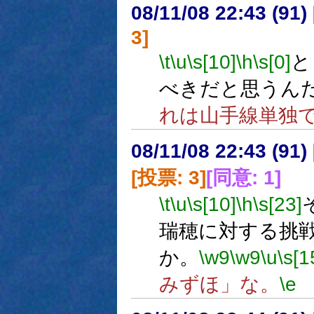
08/11/08 22:43 (
3]
\t
\u
\s[10]
\h
\s[0]
と
べきだと思うん
れは山手線単独
08/11/08 22:43 (
[投票: 3]
[同意: 1]
\t
\u
\s[10]
\h
\s[23]
瑞穂に対する挑
か。
\w9
\w9
\u
\s[1
みずほ」な。
\e