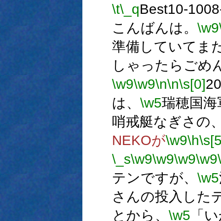
\t
\_q
Best10-1008
こんばんは。
\w9
準備していてま
しゃったらごめ
\w9
\w9
\n
\n
\s[0]
2
は、
\w5
瑞穂国海
哨戒艇なぎさの
NEKOが
\w9
\h
\s[5
\_s
\w9
\w9
\w9
\w9
テンですが、
\w5
さんの投入した
とから、
\w5
「い