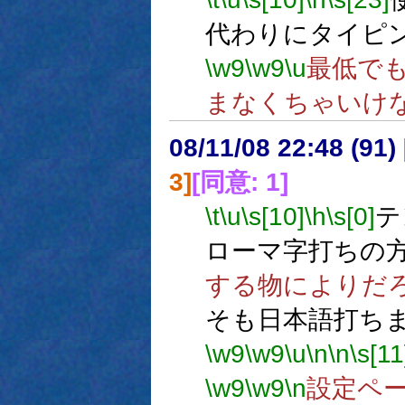
代わりにタイピ
\w9
\w9
\u
最低で
まなくちゃいけ
08/11/08 22:48 (91
3]
[同意: 1]
\t
\u
\s[10]
\h
\s[0]
テ
ローマ字打ちの
する物によりだ
そも日本語打ち
\w9
\w9
\u
\n
\n
\s[11
\w9
\w9
\n
設定ペ