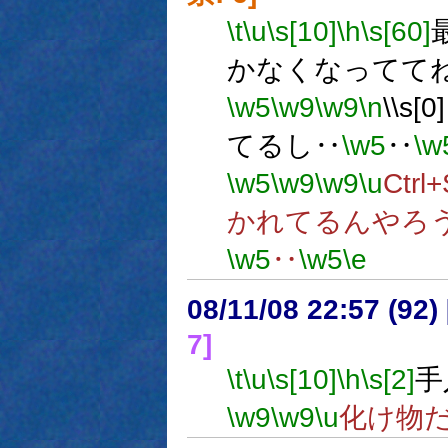
\t
\u
\s[10]
\h
\s[60]
かなくなってて
\w5
\w9
\w9
\n
\\s
てるし‥
\w5
‥
\w
\w5
\w9
\w9
\u
Ctrl
かれてるんやろ
\w5
‥
\w5
\e
08/11/08 22:57 (92
7]
\t
\u
\s[10]
\h
\s[2]
手
\w9
\w9
\u
化け物