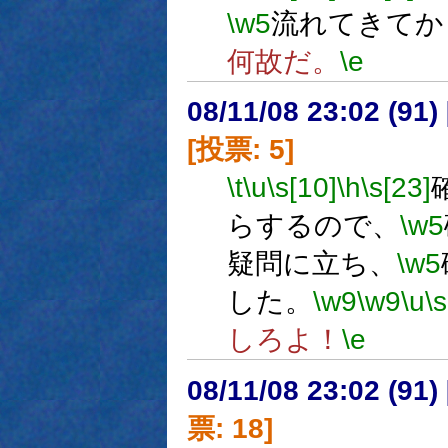
\w5
流れてきてか
何故だ。
\e
08/11/08 23:02 (
[投票: 5]
\t
\u
\s[10]
\h
\s[23]
らするので、
\w5
疑問に立ち、
\w5
した。
\w9
\w9
\u
\s
しろよ！
\e
08/11/08 23:02 (
票: 18]