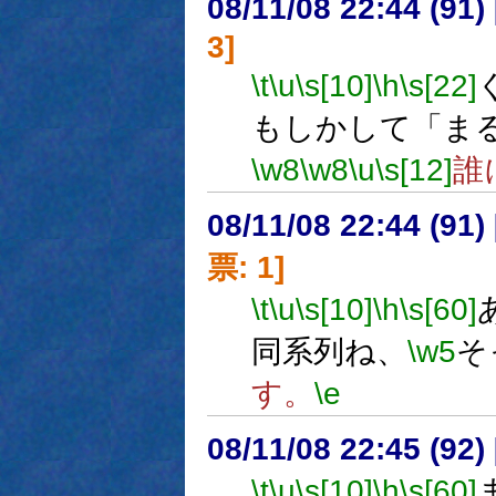
08/11/08 22:44 (
3]
\t
\u
\s[10]
\h
\s[22]
もしかして「ま
\w8
\w8
\u
\s[12]
誰
08/11/08 22:44 (
票: 1]
\t
\u
\s[10]
\h
\s[60]
同系列ね、
\w5
そ
す。
\e
08/11/08 22:45 (
\t
\u
\s[10]
\h
\s[60]