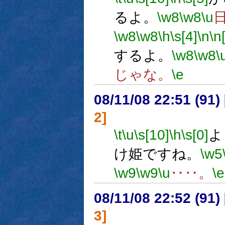
るよ。
\w8
\w8
\u
\w8
\w8
\h
\s[4]
\n
\n
するよ。
\w8
\w8
\
じゃな。
\e
08/11/08 22:51 (
2]
\t
\u
\s[10]
\h
\s[0]
よ
け姫ですね。
\w5
\w9
\w9
\u
‥‥。
\e
08/11/08 22:52 (91
3]