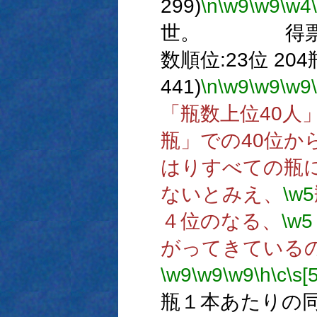
299)
\n
\w9
\w9
\w4
世。 得票/瓶x
数順位:23位 204
441)
\n
\w9
\w9
\w9
「瓶数上位40人
瓶」での40位か
はりすべての瓶
ないとみえ、
\w5
４位のなる、
\w5
がってきている
\w9
\w9
\w9
\h
\c
\s[5
瓶１本あたりの