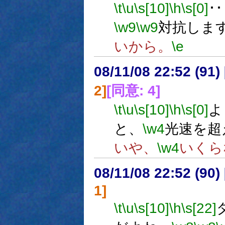
\t
\u
\s[10]
\h
\s[0]
･･
\w9
\w9
対抗しま
いから。
\e
08/11/08 22:52 (
2]
[同意: 4]
\t
\u
\s[10]
\h
\s[0]
よ
と、
\w4
光速を超
いや、
\w4
いくら
08/11/08 22:52 (
1]
\t
\u
\s[10]
\h
\s[22]