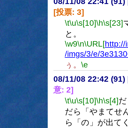
08/11/08 22:41 (
[投票: 3]
\t
\u
\s[10]
\h
\s[23]
と。
\w9
\n
\URL[
http:/
/imgs/3/e/3e3130
ぅ。
\e
08/11/08 22:42 (
意: 2]
\t
\u
\s[10]
\h
\s[4]
だ
だら「やまてせ
ら「の」が出て