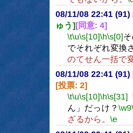
08/11/08 22:41 (
ゅう]
[同意: 4]
\t
\u
\s[10]
\h
\s[0]
そ
でそれぞれ変換
のてせん一括で
08/11/08 22:41 (
[投票: 2]
\t
\u
\s[10]
\h
\s[31]
ん」だっけ？
\w9
ざるから。
\e