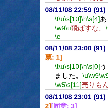
08/11/08 22:59 (91
\t
\u
\s[10]
\h
\s[4]
あ
\w9
\u
飛ばすな。
\e
08/11/08 23:00 (
票: 1]
\t
\u
\s[10]
\h
\s[0]
う
ました。
\u
\w9
\w
\w5
\s[11]
売りも
08/11/08 23:01 (91
2]
[同意: 3]