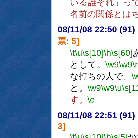
いる誰それ」っ
名前の関係とは
08/11/08 22:50 (
票: 5]
\t
\u
\s[10]
\h
\s[60]
として。
\w9
\w9
\
な打ちの人で、
\
と。
\w9
\w9
\u
\s[1
す。
\e
08/11/08 22:51 (
3]
\t
\u
\s[10]
\h
\s[5]
か