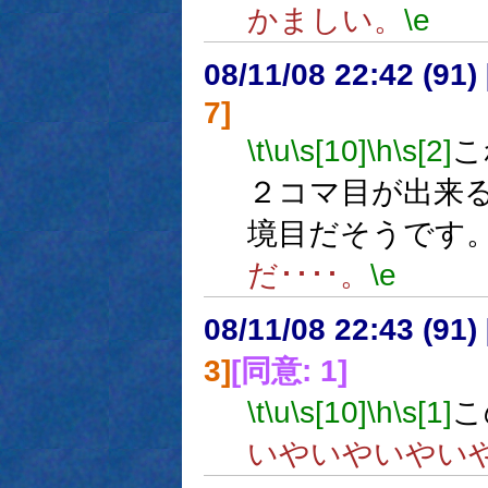
かましい。
\e
08/11/08 22:42 (91
7]
\t
\u
\s[10]
\h
\s[2]
こ
２コマ目が出来
境目だそうです
だ････。
\e
08/11/08 22:43 (91
3]
[同意: 1]
\t
\u
\s[10]
\h
\s[1]
こ
いやいやいやい