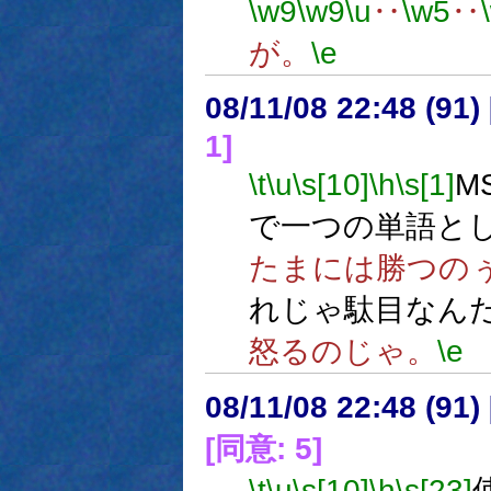
\w9
\w9
\u
‥
\w5
‥
が。
\e
08/11/08 22:48 (
1]
\t
\u
\s[10]
\h
\s[1]
M
で一つの単語と
たまには勝つの
れじゃ駄目なん
怒るのじゃ。
\e
08/11/08 22:48 (
[同意: 5]
\t
\u
\s[10]
\h
\s[23]