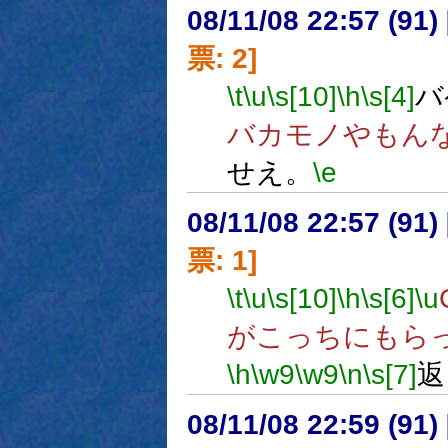
08/11/08 22:57 (
票: 2]
\t
\u
\s[10]
\h
\s[4]
バ
バカモノやもん
せえ。
\e
08/11/08 22:57 (
票: 1]
\t
\u
\s[10]
\h
\s[6]
\u
がこっちにもら
\h
\w9
\w9
\n
\s[7]
返
08/11/08 22:59 (91