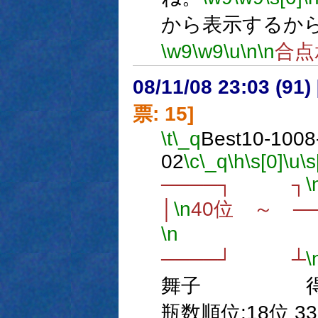
から表示するか
\w9
\w9
\u
\n
\n
合点
08/11/08 23:03 (
票: 15]
\t
\_q
Best10-1008
02
\c
\_q
\h
\s[0]
\u
\s
────┐ ┐
\
│
\n
40位 ～ 
\n
│
────┘ ┴
\
舞子 得票/瓶x
瓶数順位:18位 33