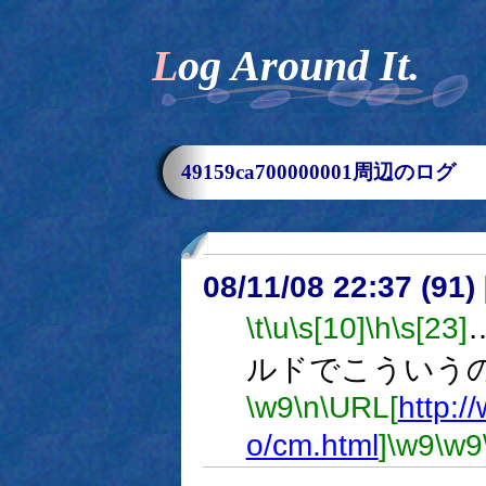
Log Around It.
49159ca700000001周辺のログ
08/11/08 22:37 (
\t
\u
\s[10]
\h
\s[23]
ルドでこういう
\w9
\n
\URL[
http:/
o/cm.html
]
\w9
\w9