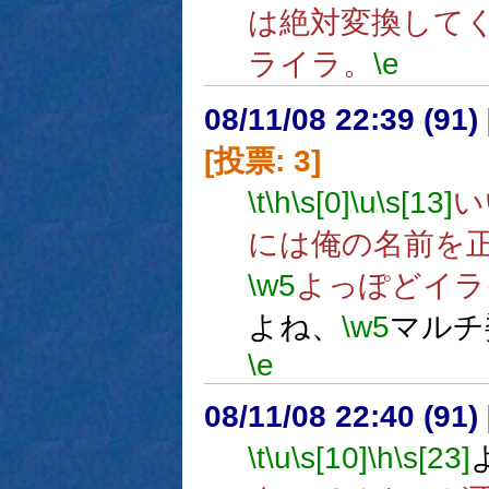
は絶対変換してく
ライラ。
\e
08/11/08 22:39 (
[投票: 3]
\t
\h
\s[0]
\u
\s[13]
い
には俺の名前を
\w5
よっぽどイラ
よね、
\w5
マルチ
\e
08/11/08 22:40 (91
\t
\u
\s[10]
\h
\s[23]