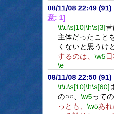
08/11/08 22:49 (
意: 1]
\t
\u
\s[10]
\h
\s[3]
昔
主体だったこと
くないと思うけ
するのは、
\w5
日
\e
08/11/08 22:50 (
\t
\u
\s[10]
\h
\s[60]
の○○、
\w5
っての
っとも、
\w5
あれ