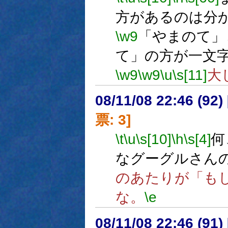
方があるのは分
\w9
「やまのて」
て」の方が一文
\w9
\w9
\u
\s[11]
大
08/11/08 22:46 (
票: 3]
\t
\u
\s[10]
\h
\s[4]
何
なグーグルさん
のあたりが「も
な。
\e
08/11/08 22:46 (