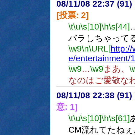
08/11/08 22:37 (
[投票: 2]
\t
\u
\s[10]
\h
\s[44]
バラしちゃって
\w9
\n
\URL[
http:/
e/entertainment/
\w9
…
\w9
まあ、
\
なのはご愛敬な
08/11/08 22:38 (
意: 1]
\t
\u
\s[10]
\h
\s[61]
CM流れてたねぇ