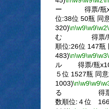
45)
\n
\w9
\w9
\w2
\n
ー 得票/瓶x10
位:38位 50瓶 同
320)
\n
\w9
\w9
\w2
む 得票/瓶x1
順位:26位 147瓶
483)
\n
\w9
\w9
\w3
ル 得票/瓶x100
５位 1527瓶 同意
1003)
\n
\w9
\w9
\w
る 得票/瓶x1
数順位:４位 166