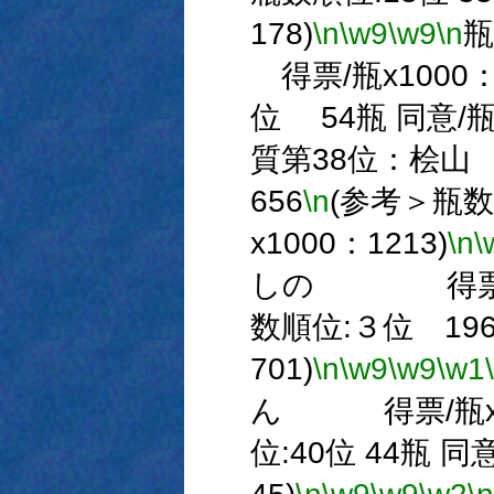
178)
\n
\w9
\w9
\n
得票/瓶x1000：
位 54瓶 同意/瓶x
質第38位：桧
656
\n
(参考＞瓶数
x1000：1213)
\n
\
しの 得票/瓶x
数順位:３位 196
701)
\n
\w9
\w9
\w1
ん 得票/瓶x10
位:40位 44瓶 同