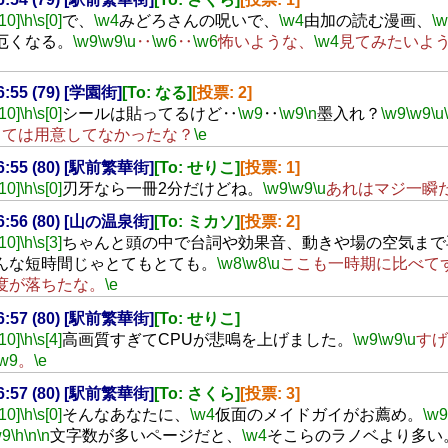
[10]
\h
\s[0]
で、
\w4
みどろさんの呪いで、
\w4
由加の読む漫画、
\
厄くなる。
\w9
\w9
\u
‥
\w6
‥
\w6
怖いような、
\w4
見てみたいよ
16:55 (79) [学園街]
[To: なる]
[投票: 2]
[10]
\h
\s[0]
シールは貼ってるけど‥
\w9
‥
\w9
\n
墨入れ？
\w9
\w9
\u
さては用意してなかったな？
\e
16:55 (80) [駅前繁華街]
[To: せりこ]
[投票: 1]
[10]
\h
\s[0]
刃牙なら一冊2分だけどね。
\w9
\w9
\u
あれはマジ一瞬
16:56 (80) [山の温泉街]
[To: ミカソ]
[投票: 2]
[10]
\h
\s[3]
ちゃんと頭の中で台詞や効果音、動きや場の空気まで
んな短時間じゃとてもとても。
\w8
\w8
\u
ここも一時期に比べて
度が落ちたな。
\e
16:57 (80) [駅前繁華街]
[To: せりこ]
[10]
\h
\s[4]
高画質すぎてCPUが悲鳴を上げました。
\w9
\w9
\u
すげ
\w9
。
\e
16:57 (80) [駅前繁華街]
[To: さくら]
[投票: 3]
[10]
\h
\s[0]
そんなあなたに、
\w4
仮面のメイドガイがお薦め。
\w9
w9
\h
\n
\n
文字数が多いページだと、
\w4
そこらのラノベより多い