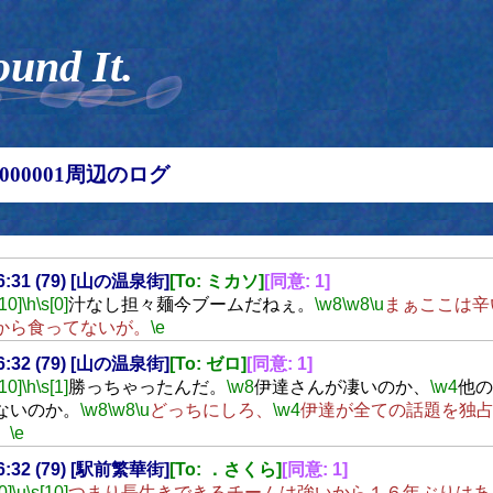
ound It.
00000001周辺のログ
16:31 (79) [山の温泉街]
[To: ミカソ]
[同意: 1]
[10]
\h
\s[0]
汁なし担々麺今ブームだねぇ。
\w8
\w8
\u
まぁここは辛
から食ってないが。
\e
16:32 (79) [山の温泉街]
[To: ゼロ]
[同意: 1]
[10]
\h
\s[1]
勝っちゃったんだ。
\w8
伊達さんが凄いのか、
\w4
他の
ないのか。
\w8
\w8
\u
どっちにしろ、
\w4
伊達が全ての話題を独
。
\e
16:32 (79) [駅前繁華街]
[To: ．さくら]
[同意: 1]
0]
\u
\s[10]
つまり長生きできるチームは強いから１６年ぶりはあ