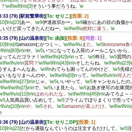
と？
\w8
\w8
\h
\s[3]
そういう事だろうね。
\e
16:33 (79) [駅前繁華街]
[To: せりこ]
[投票: 2]
[10]
\h
\s[23]
あー、
\w9
伊達政宗かー。
\w9
確かにあの目の負傷か
しいけど戻ってきたんだねー。
\w9
\w9
\u
絶対に違う。
\e
16:35 (79) [山の温泉街]
[To: 由加]
[投票: 8]
[同意: 1]
[10]
\h
\s[4]
amazonむかつく～。
\w9
\w9
\u
また、
\w5
konozam
w9
\h
\s[93]
\n
\n
や、
\w5
いつになっても入荷のメールこないから
なってんだゴラァ！
\w9
\w9
\s[42]
\n
\n
って、
\w5
昨日、
\w5
質問の
\w9
\w9
\u
\n
\n
質問？
\w9
\w9
\h
\s[43]
\n
\n
そしたらね、
\w9
\w9
\s[23]
\
うすんまへんなあ。
\w9
\n
わてらも困ってんのやけど、
\w5
先様
ないもなりまへんのや。
\w9
\w9
\s[0]
\n
って。
\w9
\w9
\u
\n
\n
何人だ
\w9
\w9
\h
\s[27]
\n
\n
じゃ、
\w5
いいやって、
\w5
キャンセルしたの
w9
\w9
\w9
\s[7]
\n
\n
で、
\w5
いま見たら、
\w5
お急ぎ便可の在庫潤
\w9
\w9
\u
\s[11]
\n
\n
はめられたな。
\w9
\w9
\h
\s[45]
\n
\n
みてろよ～
\w5
人気商品買い占めして、
\w5
プライムでぼりまくりで売って
w9
\u
\s[10]
\n
\n
や、
\w5
それ、
\w5
amazonが喜ぶだけ。
\w9
\w9
\h
\s
e
16:36 (79) [山の温泉街]
[To: せりこDP]
[投票: 1]
[10]
\h
\s[23]
だから通販なんていうのは注文するだけして、
\w5
注