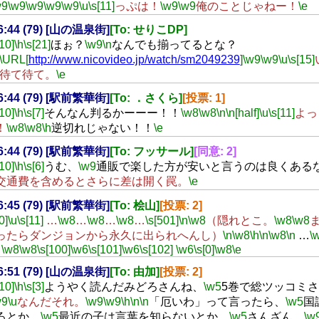
w9
\w9
\w9
\w9
\w9
\u
\s[11]
っぷは！
\w9
\w9
俺のことじゃねー！
\e
16:44 (79) [山の温泉街]
[To: せりこDP]
[10]
\h
\s[21]
ほぉ？
\w9
\n
なんでも揃ってるとな？
\URL[
http://www.nicovideo.jp/watch/sm2049239
]
\w9
\w9
\u
\s[15]
待て待て。
\e
16:44 (79) [駅前繁華街]
[To: ．さくら]
[投票: 1]
[10]
\h
\s[7]
そんなん判るかーーー！！
\w8
\w8
\n
\n[half]
\u
\s[11]
よっ
！
\w8
\w8
\h
逆切れじゃない！！
\e
16:44 (79) [駅前繁華街]
[To: フッサール]
[同意: 2]
[10]
\h
\s[6]
うむ、
\w9
通販で楽した方が安いと言うのは良くある
交通費を含めるとさらに差は開く罠。
\e
16:45 (79) [駅前繁華街]
[To: 桧山]
[投票: 2]
0]
\u
\s[11]
…
\w8
…
\w8
…
\w8
…
\s[501]
\n
\w8
（隠れとこ。
\w8
\w8
ったらダンジョンから永久に出られへんし）
\n
\w8
\h
\n
\w8
\n
…
\
…
\w8
\w8
\s[100]
\w6
\s[101]
\w6
\s[102]
\w6
\s[0]
\w8
\e
16:51 (79) [山の温泉街]
[To: 由加]
[投票: 2]
[10]
\h
\s[3]
ようやく読んだみどろさんね、
\w5
5巻で総ツッコミ
w9
\u
なんだそれ。
\w9
\w9
\h
\n
\n
「厄いわ」って言ったら、
\w5
国
ろとか、
\w5
最近の子は言葉を知らないとか、
\w5
さんざん。
\w