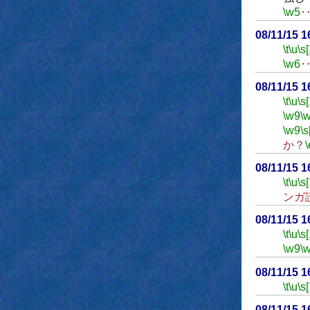
\w5
08/11/15 
\t
\u
\s
\w6
08/11/15 
\t
\u
\s
\w9
\
\w9
\s
か？
\
08/11/15 
\t
\u
\s
ンガ
08/11/15 
\t
\u
\s
\w9
\
08/11/15 
\t
\u
\s
08/11/15 