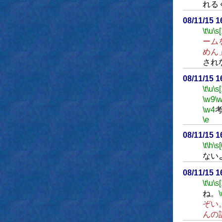
れる
08/11/15 
\t
\u
\s
ーム
めん
され
08/11/15 
\t
\u
\s
\w9
\
\w4
\e
08/11/15 
\t
\h
\s[
ない
08/11/15 
\t
\u
\s
ね。
ぞい
んの