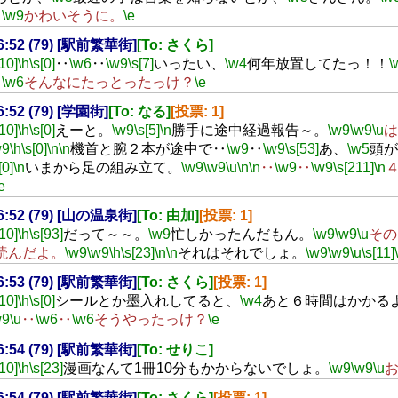
‥
\w9
かわいそうに。
\e
16:52 (79) [駅前繁華街]
[To: さくら]
[10]
\h
\s[0]
‥
\w6
‥
\w9
\s[7]
いったい、
\w4
何年放置してたっ！！
\
‥
\w6
そんなにたっとったっけ？
\e
16:52 (79) [学園街]
[To: なる]
[投票: 1]
[10]
\h
\s[0]
えーと。
\w9
\s[5]
\n
勝手に途中経過報告～。
\w9
\w9
\u
は
w9
\h
\s[0]
\n
\n
機首と腕２本が途中で‥
\w9
‥
\w9
\s[53]
あ、
\w5
頭が
[0]
\n
いまから足の組み立て。
\w9
\w9
\u
\n
\n
‥
\w9
‥
\w9
\s[211]
\n
e
16:52 (79) [山の温泉街]
[To: 由加]
[投票: 1]
[10]
\h
\s[93]
だって～～。
\w9
忙しかったんだもん。
\w9
\w9
\u
その
読んだよ。
\w9
\w9
\h
\s[23]
\n
\n
それはそれでしょ。
\w9
\w9
\u
\s[11]
16:53 (79) [駅前繁華街]
[To: さくら]
[投票: 1]
[10]
\h
\s[0]
シールとか墨入れしてると、
\w4
あと６時間はかかる
w9
\u
‥
\w6
‥
\w6
そうやったっけ？
\e
16:54 (79) [駅前繁華街]
[To: せりこ]
[10]
\h
\s[23]
漫画なんて1冊10分もかからないでしょ。
\w9
\w9
\u
16:54 (79) [駅前繁華街]
[To: さくら]
[投票: 1]