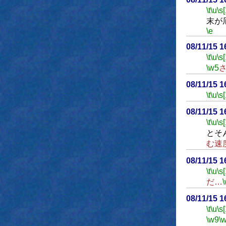
\t
\u
\s
末が
\e
08/11/15 
\t
\u
\s
\w5
08/11/15 
\t
\u
\s
08/11/15 
\t
\u
\s
とそ
む速
08/11/15 
\t
\u
\s
だ…
08/11/15 
\t
\u
\s
\w9
\