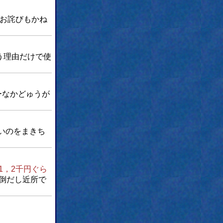
お詫びもかね
う理由だけで使
ーなかどゅうが
いのをまきち
1，2千円ぐら
面倒だし近所で