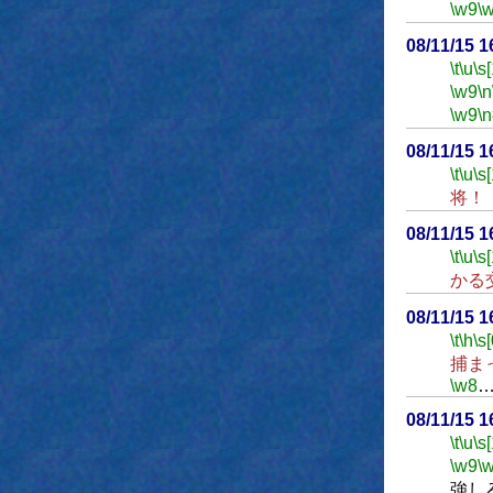
\w9
\
08/11/15 
\t
\u
\s
\w9
\n
\w9
\n
08/11/15 
\t
\u
\s
将！
08/11/15 
\t
\u
\s
かる
08/11/15 
\t
\h
\s[
捕ま
\w8
08/11/15 
\t
\u
\s
\w9
\
強し