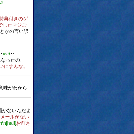
\e
特典付きのゲ
でしたマジご
とかの言い訳
‥
\w6
‥
になったの、
いにすんな。
意味がわから
届かないんだよ
メールがない
\n
\n[half]
お前さ