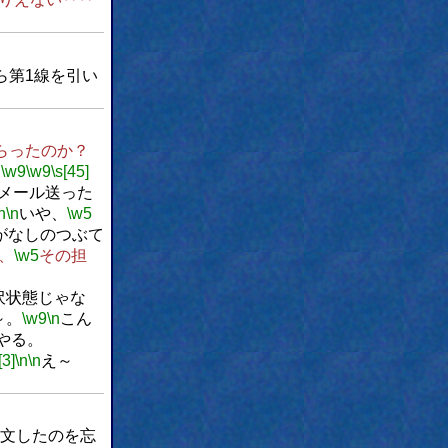
ら第1線を引い
a食らったのか？
、
\w9
\w9
\s[45]
メール送った
n
\n
いや、
\w5
がなしのつぶて
、
\w5
その担
。
沢状態じゃな
～。
\w9
\n
こん
やる。
[3]
\n
\n
え～
文したのを忘