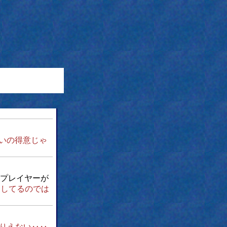
いの得意じゃ
プレイヤーが
占してるのでは
りえない‥‥