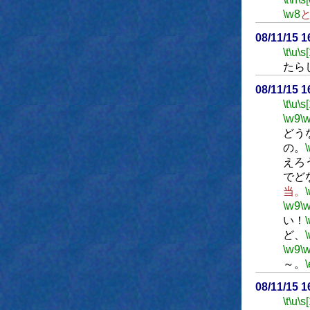
\w8
08/11/15 
\t
\u
\s
たら
08/11/15 
\t
\u
\s
\w9
\
どう
の。
えろ
でど
当。
\w9
\
い！
ど、
\w9
\
～。
\
08/11/15 
\t
\u
\s