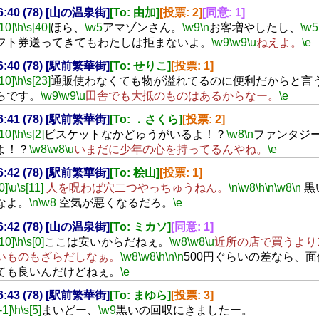
16:40 (78) [山の温泉街]
[To: 由加]
[投票: 2]
[同意: 1]
[10]
\h
\s[40]
ほら、
\w5
アマゾンさん。
\w9
\n
お客増やしたし、
\w5
フト券送ってきてもわたしは拒まないよ。
\w9
\w9
\u
ねえよ。
\e
16:40 (78) [駅前繁華街]
[To: せりこ]
[投票: 1]
[10]
\h
\s[23]
通販使わなくても物が溢れてるのに便利だからと言
らです。
\w9
\w9
\u
田舎でも大抵のものはあるからなー。
\e
16:41 (78) [駅前繁華街]
[To: ．さくら]
[投票: 2]
[10]
\h
\s[2]
ビスケットなかどゅうがいるよ！？
\w8
\n
ファンタジ
よ！？
\w8
\w8
\u
いまだに少年の心を持ってるんやね。
\e
16:42 (78) [駅前繁華街]
[To: 桧山]
[投票: 1]
0]
\u
\s[11]
人を呪わば穴二つやっちゅうねん。
\n
\w8
\h
\n
\w8
\n
黒
なよ。
\n
\w8
空気が悪くなるだろ。
\e
16:42 (78) [山の温泉街]
[To: ミカソ]
[同意: 1]
[10]
\h
\s[0]
ここは安いからだねぇ。
\w8
\w8
\u
近所の店で買うより
いものもざらだしなぁ。
\w8
\w8
\h
\n
\n
500円ぐらいの差なら、
ても良いんだけどねぇ。
\e
16:43 (78) [駅前繁華街]
[To: まゆら]
[投票: 3]
-1]
\h
\s[5]
まいどー、
\w9
黒いの回収にきましたー。