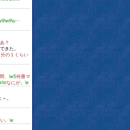
w9
\w9
\u
‥
あ？
できた。
４分の１くらい
間、
\w5
何冊マ
\n
\n
なにが。
\e
よ～。
おい。
\e