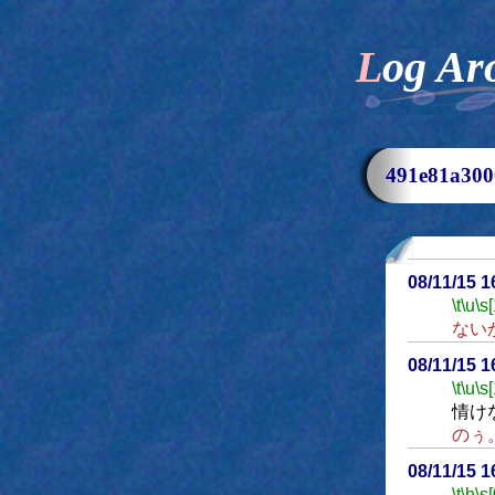
Log Ar
491e81a3
08/11/15 
\t
\u
\s
ない
08/11/15 
\t
\u
\s
情け
のぅ
08/11/15 
\t
\h
\s[