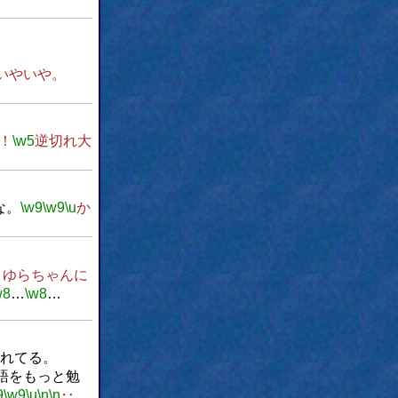
いやいや。
！
\w5
逆切れ大
な。
\w9
\w9
\u
か
まゆらちゃんに
w8
…
\w8
…
されてる。
語をもっと勉
9
\w9
\u
\n
\n
‥