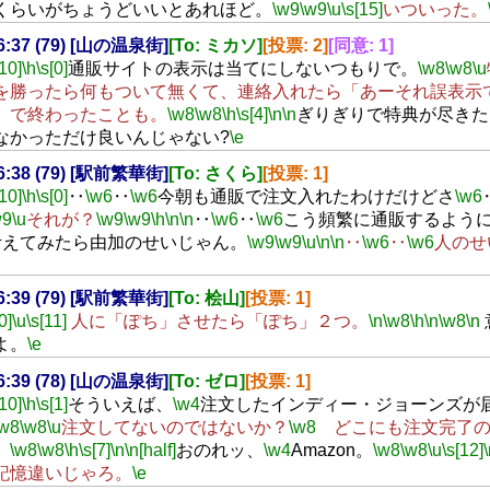
くらいがちょうどいいとあれほど。
\w9
\w9
\u
\s[15]
いついった。
16:37 (79) [山の温泉街]
[To: ミカソ]
[投票: 2]
[同意: 1]
[10]
\h
\s[0]
通販サイトの表示は当てにしないつもりで。
\w8
\w8
\u
を勝ったら何もついて無くて、連絡入れたら「あーそれ誤表示
」で終わったことも。
\w8
\w8
\h
\s[4]
\n
\n
ぎりぎりで特典が尽きた
なかっただけ良いんじゃない?
\e
16:38 (79) [駅前繁華街]
[To: さくら]
[投票: 1]
[10]
\h
\s[0]
‥
\w6
‥
\w6
今朝も通販で注文入れたわけだけどさ
\w6
w9
\u
それが？
\w9
\w9
\h
\n
\n
‥
\w6
‥
\w6
こう頻繁に通販するよう
考えてみたら由加のせいじゃん。
\w9
\w9
\u
\n
\n
‥
\w6
‥
\w6
人のせ
16:39 (79) [駅前繁華街]
[To: 桧山]
[投票: 1]
0]
\u
\s[11]
人に「ぽち」させたら「ぽち」２つ。
\n
\w8
\h
\n
\w8
\n
よ。
\e
16:39 (78) [山の温泉街]
[To: ゼロ]
[投票: 1]
[10]
\h
\s[1]
そういえば、
\w4
注文したインディー・ジョーンズが
\w8
\w8
\u
注文してないのではないか？
\w8
どこにも注文完了の
。
\w8
\w8
\h
\s[7]
\n
\n[half]
おのれッ、
\w4
Amazon。
\w8
\w8
\u
\s[12]
記憶違いじゃろ。
\e