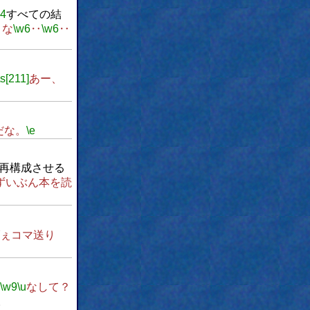
w4
すべての結
うな
\w6
‥
\w6
‥
\s[211]
あー、
だな。
\e
再構成させる
ずいぶん本を読
ぇコマ送り
\w9
\u
なして？
。