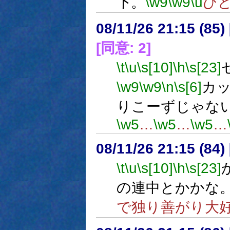
下。
\w9
\w9
\u
ひ
08/11/26 21:15 (
[同意: 2]
\t
\u
\s[10]
\h
\s[23]
\w9
\w9
\n
\s[6]
カ
りこーずじゃな
\w5
…
\w5
…
\w5
…
08/11/26 21:15 (84
\t
\u
\s[10]
\h
\s[23]
の連中とかかな
で独り善がり大