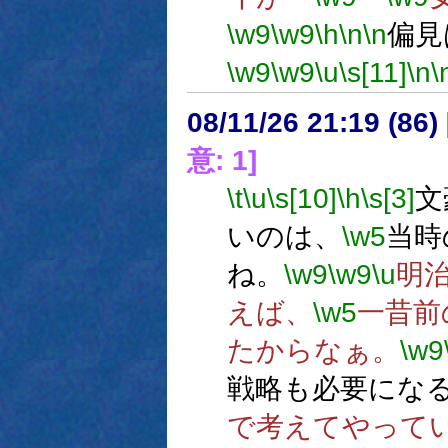
\w9
\w9
\h
\n
\n
偏見
\w9
\w9
\u
\s[11]
\n
\
08/11/26 21:19 (
意: 1]
\t
\u
\s[10]
\h
\s[3]
文
いのは、
\w5
当時
ね。
\w9
\w9
\u
明
えば、
\w5
一昔前
たからなぁ。
\w9
戦略も必要にな
で考えてやって