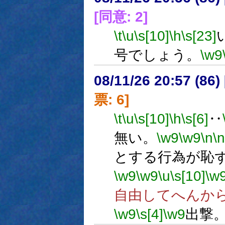
[同意: 2]
\t
\u
\s[10]
\h
\s[23]
号でしょう。
\w9
08/11/26 20:57 (
票: 6]
\t
\u
\s[10]
\h
\s[6]
‥
無い。
\w9
\w9
\n
\n
とする行為が恥
\w9
\w9
\u
\s[10]
\w
自由してへんか
\w9
\s[4]
\w9
出撃