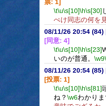
票: 1]
\t
\u
\s[10]
\h
\s[30]
ぺけ同志の何を
08/11/26 20:54 (
[同意: 4]
\t
\u
\s[10]
\h
\s[23]
いのが普通。
\w9
08/11/26 20:54 (
[投票: 1]
\t
\u
\s[10]
\h
\s[81]
ね？
\w6
わかりま