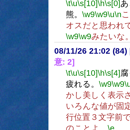
\t
\u
\s[10]
\h
\s[0]
あ
熊。
\w9
\w9
\u
\n
こ
オスだと思われ
\w9
\w9
みたいな
08/11/26 21:02 (
意: 2]
\t
\u
\s[10]
\h
\s[4]
腐
疲れる。
\w9
\w9
\
かし美しく表示
いろんな値が固
行位置３文字前
のことよ。
\e