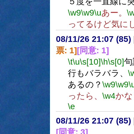
５度を一直線に
\w9
\w9
\u
あー。
\
ってるけど気に
08/11/26 21:07 (
票: 1]
[同意: 1]
\t
\u
\s[10]
\h
\s[0]
句
行もバラバラ、
\
あるの？
\w9
\w9
\
ったら、
\w4
かな
\e
08/11/26 21:07 (
[同意: 3]