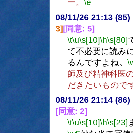
ー。
\e
08/11/26 21:13 (
3]
[同意: 5]
\t
\u
\s[10]
\h
\s[80]
て不必要に読み
るんですよね。
\
師及び精神科医
だきたいもので
08/11/26 21:14 (
[同意: 2]
\t
\u
\s[10]
\h
\s[23]