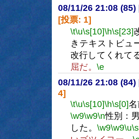
08/11/26 21:08 (
[投票: 1]
\t
\u
\s[10]
\h
\s[23]
きテキストビュ
改行してくれて
屈だ。
\e
08/11/26 21:08 (84
4]
\t
\u
\s[10]
\h
\s[0]
名
\w9
\w9
\n
性別：
した。
\w9
\w9
\u
\s