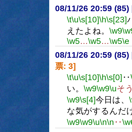
08/11/26 20:59 (
\t
\u
\s[10]
\h
\s[23]
えたよね。
\w9
\w
\w5
…
\w5
…
\w5
\e
08/11/26 20:59 (
票: 3]
\t
\u
\s[10]
\h
\s[0]
‥
い。
\w9
\w9
\u
そ
\w9
\s[4]
今日は、
な気がするんだ
\w9
\w9
\u
\n
\n
‥
\w