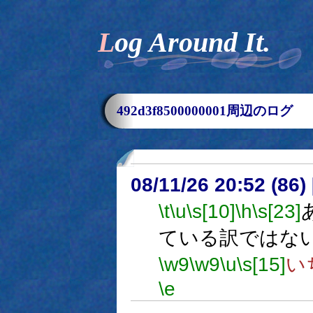
Log Around It.
492d3f8500000001周辺のログ
08/11/26 20:52 (
\t
\u
\s[10]
\h
\s[23]
ている訳ではな
\w9
\w9
\u
\s[15]
い
\e