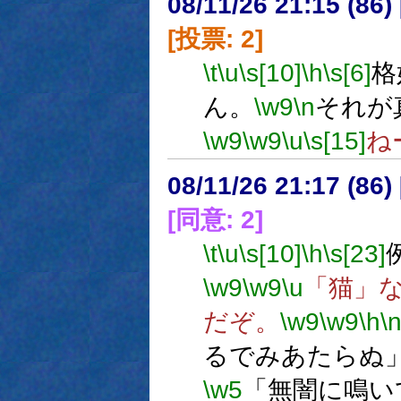
08/11/26 21:15 (
[投票: 2]
\t
\u
\s[10]
\h
\s[6]
格
ん。
\w9
\n
それが
\w9
\w9
\u
\s[15]
ね
08/11/26 21:17 (
[同意: 2]
\t
\u
\s[10]
\h
\s[23]
\w9
\w9
\u
「猫」
だぞ。
\w9
\w9
\h
\
るでみあたらぬ
\w5
「無闇に鳴い