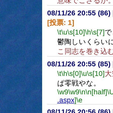
意味でござるか
08/11/26 20:55 (
[投票: 1]
\t
\u
\s[10]
\h
\s[7]
で
鬱陶しいくらい
こ同志を巻き込
08/11/26 20:55 (85
\t
\h
\s[0]
\u
\s[10]
大
ぱ零戦やな。
\w9
\w9
\n
\n[half]
\
.aspx
]
\e
08/11/26 20:56 (