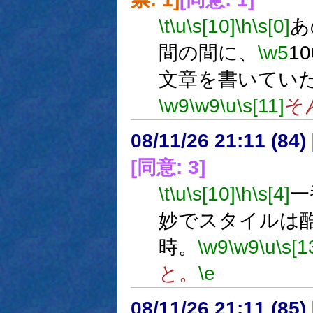
\t
\u
\s[10]
\h
\s[0]
あ
間の間に、
\w5
1
文章を書いてい
\w9
\w9
\u
\s[11]
そ
08/11/26 21:11 (84
[同意: 3]
\t
\u
\s[10]
\h
\s[4]
一
妙でスタイルは
時。
\w9
\w9
\u
\s[1
と。
\e
08/11/26 21:11 (