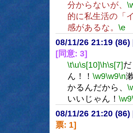
分からないが、
\
的に私生活の「
感があるな。
\e
08/11/26 21:19 (
[同意: 3]
\t
\u
\s[10]
\h
\s[7]
だ
ん！！
\w9
\w9
\n
かるんだから、
\
いいじゃん！
\w9
08/11/26 21:20 (
票: 1]