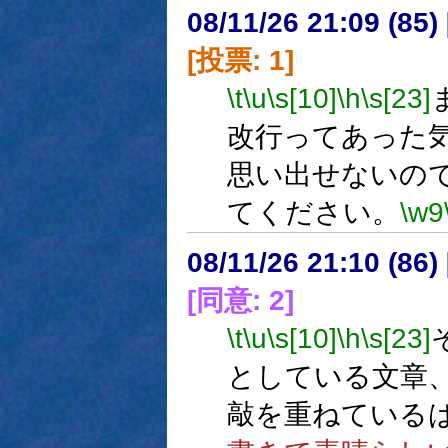
08/11/26 21:09 (
[投票: 1]
\t
\u
\s[10]
\h
\s[23]
改行ってあった
思い出せないの
てください。
\w9
08/11/26 21:10 (
[同意: 2]
\t
\u
\s[10]
\h
\s[23]
としている文章
敲を重ねている