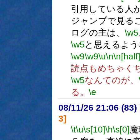
引用している人
ジャンプで見る
ログの主は、
\w5
\w5
と思えるよう
\w9
\w9
\u
\n
\n[half
読点もめちゃく
\w5
なんてのが、
る。
\e
08/11/26 21:06 (83
3]
\t
\u
\s[10]
\h
\s[0]
魔