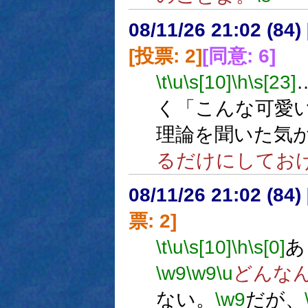
08/11/26 21:02 (
[投票: 2]
[同意: 6]
\t
\u
\s[10]
\h
\s[23]
く「こんな可愛
理論を聞いた気
るだけにしてお
08/11/26 21:02 (
票: 2]
\t
\u
\s[10]
\h
\s[0]
あ
\w9
\w9
\u
どんな
ない。
\w9
だが、