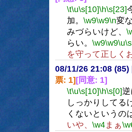
\t
\u
\s[10]
\h
\s[23]
加。
\w9
\w9
\n
変
みづらいけど、
\
らい。
\w9
\w9
\u
\s
を守って正しく
08/11/26 21:08 (
票: 1]
[同意: 1]
\t
\u
\s[10]
\h
\s[0]
逆
しっかりしてる
くないというの
いや、
\w4
まぁ
\w