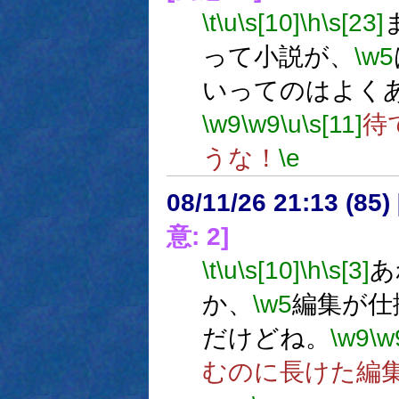
\t
\u
\s[10]
\h
\s[23]
って小説が、
\w5
いってのはよく
\w9
\w9
\u
\s[11]
待
うな！
\e
08/11/26 21:13 (
意: 2]
\t
\u
\s[10]
\h
\s[3]
あ
か、
\w5
編集が仕
だけどね。
\w9
\w
むのに長けた編