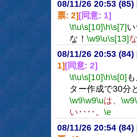
08/11/26 20:53 (
票: 2]
[同意: 1]
\t
\u
\s[10]
\h
\s[7]
い
な！
\w9
\u
\s[13]
08/11/26 20:53 (84
1]
[同意: 2]
\t
\u
\s[10]
\h
\s[0]
も
ター作成で30分
\w9
\w9
\u
は、
\w9
い････。
\e
08/11/26 20:54 (