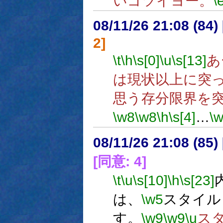
いゴツイヨー。
\
08/11/26 21:08 (
2]
\t
\h
\s[0]
\u
\s[13]
あ
は現状以上に突
思う存分限界を
\w8
\w8
\h
\s[4]
…
\
08/11/26 21:08 (
[同意: 4]
\t
\u
\s[10]
\h
\s[23]
は、
\w5
スタイル
す。
\w9
\w9
\u
ス