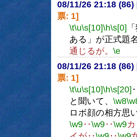
08/11/26 21:18 (
票: 1]
\t
\u
\s[10]
\h
\s[0]
「
ある」が正式題
通じるが。
\e
08/11/26 21:18 (
票: 1]
\t
\u
\s[10]
\h
\s[20]
と聞いて、
\w8
\w
ロボ顔の相方思
\w9
‥
\w9
‥
\w9
カ
イが‥
\w9
‥
\w9