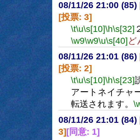
08/11/26 21:00 (
[投票: 3]
\t
\u
\s[10]
\h
\s[32]
\w9
\w9
\u
\s[40]
ど
08/11/26 21:01 (
[投票: 2]
\t
\u
\s[10]
\h
\s[23]
アートネイチャ
転送されます。
\
08/11/26 21:01 (
3]
[同意: 1]