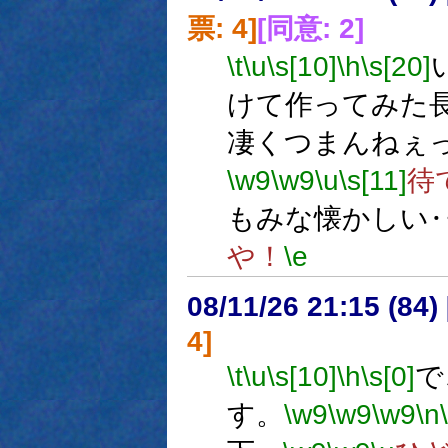
票: 4]
[同意: 2]
\t
\u
\s[10]
\h
\s[20]
けて作ってみた
凄くつまんねぇ
\w9
\w9
\u
\s[11]
待
もみな懐かしい
や！
\e
08/11/26 21:15 (84
4]
\t
\u
\s[10]
\h
\s[0]
で
す。
\w9
\w9
\w9
\n