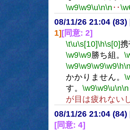
\w9
\w9
\u
\n
\n
‥
\w
08/11/26 21:04 (83
1]
[同意: 2]
\t
\u
\s[10]
\h
\s[0]
携
\w9
\w9
勝ち組。
\
\w9
\w9
\w9
\w9
\h
\
かかりません。
\
す。
\w9
\w9
\u
\n
\n
が目は疲れない
08/11/26 21:04 (
[同意: 4]