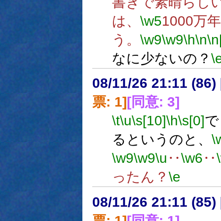
書きで素晴らし
は、
\w5
1000
う。
\w9
\w9
\h
\n
\n
なに少ないの？
\
08/11/26 21:11 (
票: 1]
[同意: 3]
\t
\u
\s[10]
\h
\s[0]
で
るというのと、
\
\w9
\w9
\u
‥
\w6
‥
ったん？
\e
08/11/26 21:11 (
票: 1]
[同意: 1]