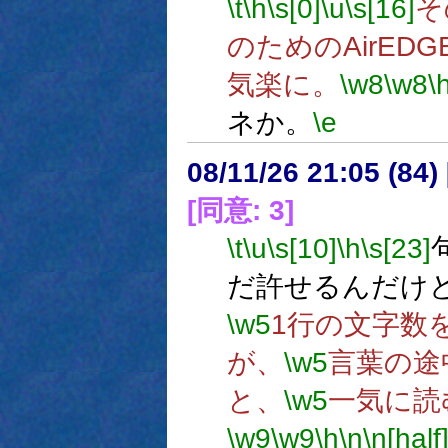
\t
\h
\s[0]
\u
\s[16]
そ
のためのAirEDG
気楽に。
\w8
\w8
\
ネか。
\e
08/11/26 21:05 (
[同意: 3]
\t
\u
\s[10]
\h
\s[23]
だ許せるんだけ
\w5
1行の文字数
が、
\w5
言葉の途
と、
\w5
一気に読
\w9
\w9
\h
\n
\n[half