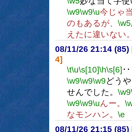
\w5
妙な当て字使
\w9
\w9
\u
今じゃ
のもあるが、
\w5
えたに違いない
08/11/26 21:14 (85
4]
\t
\u
\s[10]
\h
\s[6]
･･
\w9
\w9
\w9
どうや
せんでした。
\w9
\w9
\w9
\u
んー。
\
なモンハン。
\e
08/11/26 21:15 (