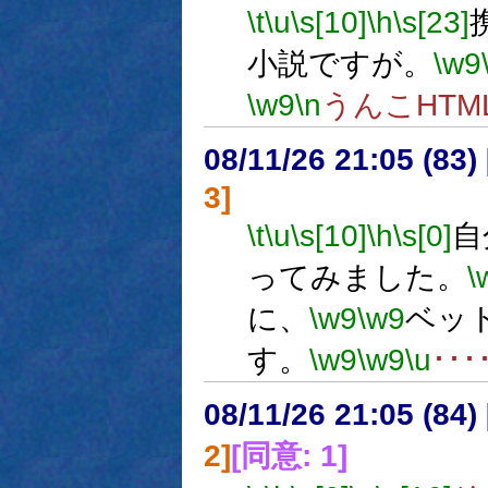
\t
\u
\s[10]
\h
\s[23]
小説ですが。
\w9
\w9
\n
うんこHT
08/11/26 21:05 (83
3]
\t
\u
\s[10]
\h
\s[0]
自
ってみました。
\
に、
\w9
\w9
ベッ
す。
\w9
\w9
\u
･･･
08/11/26 21:05 (
2]
[同意: 1]