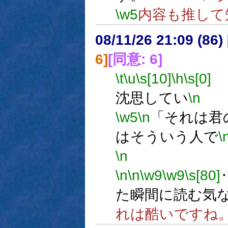
\w5
内容も推して
08/11/26 21:09 (
6]
[同意: 6]
\t
\u
\s[10]
\h
\s[0]
沈思してい
\n
\w5
\n
「それは君
はそういう人で
\
\n
ない
\n
\n
\w9
\w9
\s[80]
た瞬間に読む気
れは酷いですね