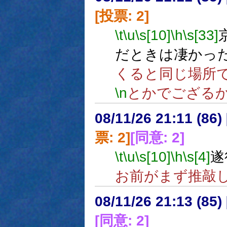
[投票: 2]
\t
\u
\s[10]
\h
\s[33]
だときは凄かっ
くると同じ場所
\n
とかでござる
08/11/26 21:11 (
票: 2]
[同意: 2]
\t
\u
\s[10]
\h
\s[4]
遂
お前がまず推敲
08/11/26 21:13 (
[同意: 2]