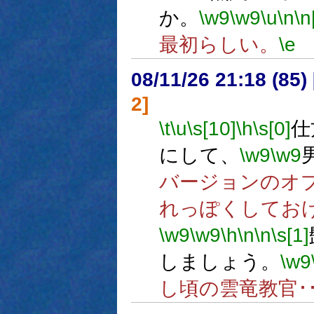
か。
\w9
\w9
\u
\n
\n
最初らしい。
\e
08/11/26 21:18 (85
2]
\t
\u
\s[10]
\h
\s[0]
仕
にして、
\w9
\w9
バージョンのオ
れっぽくしてお
\w9
\w9
\h
\n
\n
\s[1]
しましょう。
\w9
し頃の雲竜教官･･