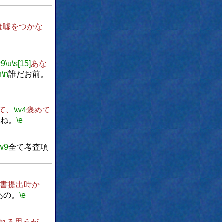
は嘘をつかな
w9
\u
\s[15]
あな
n
\n
誰だお前。
て、
\w4
褒めて
よね。
\e
w9
全て考査項
書提出時か
あの。
\e
れる思うが