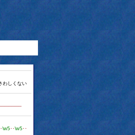
さわしくない
──────
‥
\w5
‥
\w5
‥