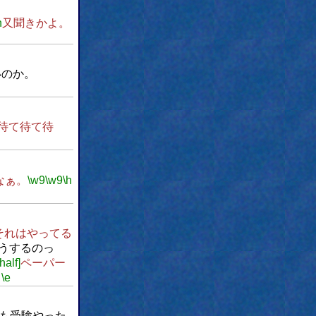
n
又聞きかよ。
いのか。
待て待て待
なぁ。
\w9
\w9
\h
それはやってる
うするのっ
half]
ペーパー
。
\e
も受験やった