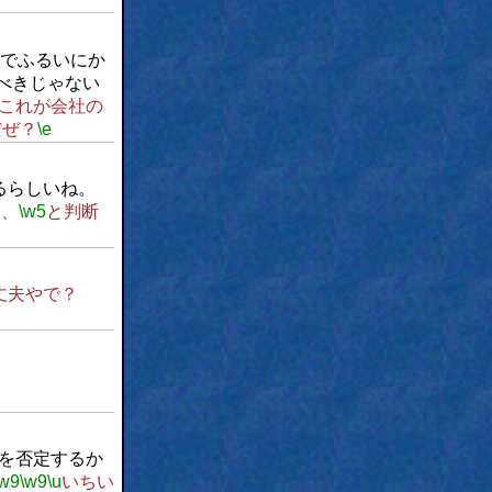
でふるいにか
べきじゃない
これが会社の
だぜ？
\e
るらしいね。
る、
\w5
と判断
丈夫やで？
。
を否定するか
\w9
\w9
\u
いちい