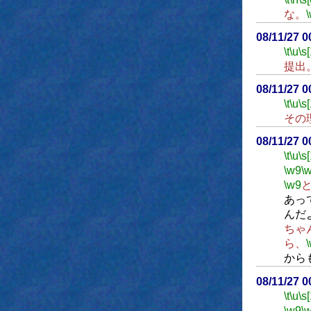
な。
08/11/27 
\t
\u
\s
提出
08/11/27 
\t
\u
\s
その
08/11/27 
\t
\u
\s
\w9
\
\w9
あっ
んだ
ちゃ
ら、
から
08/11/27 
\t
\u
\s
\w9
\