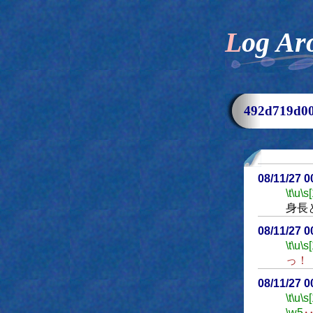
Log Ar
492d719d
08/11/27 
\t
\u
\s
身長
08/11/27 
\t
\u
\s
っ！
08/11/27 
\t
\u
\s
\w5