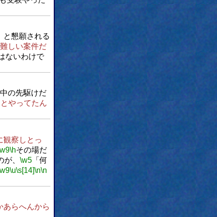
」と懇願される
難しい案件だ
はないわけで
中の先駆けだ
ことやってたん
に観察しとっ
\w9
\h
その場だ
のが、
\w5
「何
\w9
\u
\s[14]
\n
\n
かあらへんから