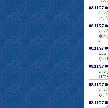
08/11/27 
\t
\u
\s
い。
\
08/11/27 
\t
\u
\s
遠き
\e
08/11/27 
\t
\u
\s
ない
08/11/27 
\t
\u
\s
目で
08/11/27 
\t
\h
\s[
ら」
08/11/27 
\t
\h
\s[