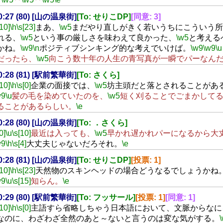
00:27 (80) [山の温泉街]
[To: せりこDP]
[同意: 3]
[10]
\h
\s[23]
まあ、
\w5
まだやり直しがきく若いうちにこういう所
れる、
\w5
という事の厳しさを味わえて良かった、
\w5
と考える
かね。
\w9
\n
ポジティブシンキング的な考えでいけば。
\w9
\w9
\u
だったら、
\w5
向こう数十年の人生の青写真が一瞬でパーなん
00:28 (81) [駅前繁華街]
[To: さくら]
[10]
\h
\s[0]
企業の面接では、
\w5
坊主頭だと落とされることがあ
w9
\u
髪の毛を染めていたのを、
\w5
短く刈ることでごまかして
ることがあるらしい。
\e
00:28 (80) [山の温泉街]
[To: ．さくら]
0]
\u
\s[10]
最近は入っても、
\w5
早かれ遅かれパーになるから大
w9
\h
\s[4]
大丈夫じゃないだろそれ。
\e
00:28 (81) [山の温泉街]
[To: せりこDP]
[投票: 1]
[10]
\h
\s[23]
天然物のスキンヘッドの場合どうなるでしょうかね
w9
\u
\s[15]
知らん。
\e
00:29 (80) [駅前繁華街]
[To: フッサール]
[投票: 1]
[同意: 1]
[10]
\h
\s[0]
主語すら省略しちゃう日本語において、文脈からなに
なのに、わざわざ全然のあと～ないと言うのは変な気がする。