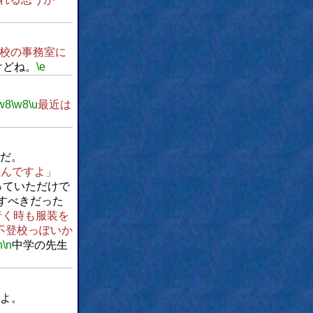
校の事務室に
けどね。
\e
w8
\w8
\u
最近は
だ。
るんですよ」
っていただけで
すべきだった
行く時も服装を
不登校っぽいか
n
\n
中学の先生
たよ。