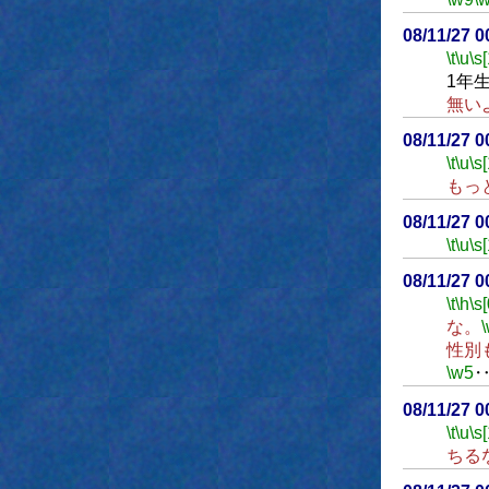
08/11/27 
\t
\u
\s
1年
無い
08/11/27 
\t
\u
\s
もっ
08/11/27 
\t
\u
\s
08/11/27 
\t
\h
\s[
な。
性別
\w5
08/11/27 
\t
\u
\s
ちる