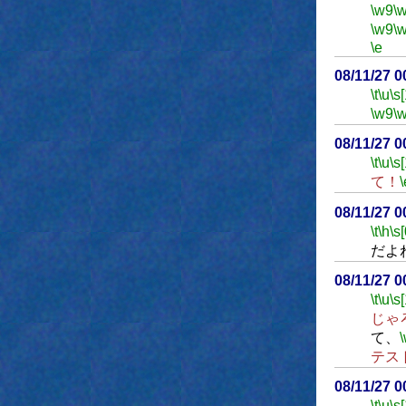
\w9
\
\w9
\
\e
08/11/27 
\t
\u
\s
\w9
\
08/11/27 
\t
\u
\s
て！
\
08/11/27 
\t
\h
\s[
だよ
08/11/27 
\t
\u
\s
じゃ
て、
テス
08/11/27 
\t
\u
\s