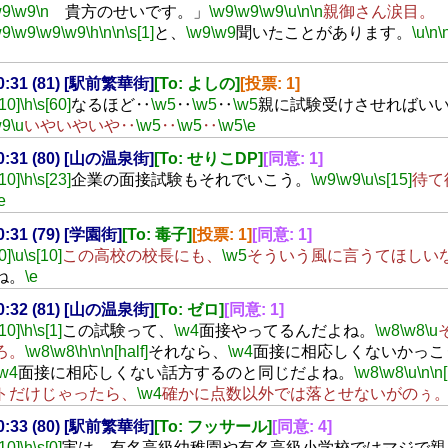
w9
\w9
\n
貴方のせいです。」
\w9
\w9
\w9
\u
\n
\n
親御さん涙目。
w9
\w9
\w9
\w9
\h
\n
\n
\s[1]
と、
\w9
\w9
聞いたことがあります。
\u
\n
\
00:31 (81) [駅前繁華街]
[To: よしの]
[投票: 1]
[10]
\h
\s[60]
なるほど‥
\w5
‥
\w5
‥
\w5
親に試験受けさせればい
w9
\u
いやいやいや‥
\w5
‥
\w5
‥
\w5
\e
00:31 (80) [山の温泉街]
[To: せりこDP]
[同意: 1]
[10]
\h
\s[23]
企業の面接試験もそれでいこう。
\w9
\w9
\u
\s[15]
待て
e
00:31 (79) [学園街]
[To: 毒子]
[投票: 1]
[同意: 1]
0]
\u
\s[10]
この高校の校長にも、
\w5
そういう風に言うてほしい
ね。
\e
00:32 (81) [山の温泉街]
[To: ゼロ]
[同意: 1]
[10]
\h
\s[1]
この試験って、
\w4
面接やってるんだよね。
\w8
\w8
\u
ろ。
\w8
\w8
\h
\n
\n[half]
それなら、
\w4
面接に相応しくないかっこ
\w4
面接に相応しくない話方するのと同じだよね。
\w8
\w8
\u
\n
\n[
トだけじゃったら、
\w4
確かに点数以外では落とせないがのぅ
00:33 (80) [駅前繁華街]
[To: フッサール]
[同意: 4]
[10]
\h
\s[0]
実は、有名高級幼稚園や有名高級小学校ではマジで親