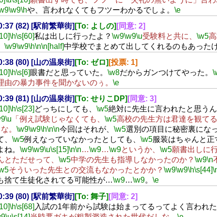
\w9
\w9
\h
や、言われなくてもフツーわかるでしょ。
\e
00:37 (82) [駅前繁華街]
[To: よしの]
[同意: 2]
[10]
\h
\s[60]
私は出しに行ったよ？
\w9
\w9
\u
受験料と共に、
\w5
高
。
\w9
\w9
\h
\n
\n[half]
中学校でまとめて出してくれるのもあった
00:38 (80) [山の温泉街]
[To: ゼロ]
[投票: 1]
[10]
\h
\s[6]
眼書だと思っていた。
\w8
だからガンつけてやった。
\
理由の暴力事件を聞かないのぅ。
\e
00:39 (81) [山の温泉街]
[To: せりこDP]
[同意: 3]
[10]
\h
\s[23]
どっちにしても、
\w5
絶対に先生に言われたと思うん
w9
\u
「例え試験じゃなくても、
\w5
高校の先生方は君達を観て
とな。
\w9
\w9
\h
\n
\n
今回はそれが、
\w5
選別の項目に秘密裏にな
て、
\w5
例えなっていなかったとしても、
\w5
服装はちゃんと正
よね。
\w9
\w9
\u
\s[15]
\n
\n
…
\w9
…
\w9
というか、
\w5
願書出しに
んとただせって、
\w5
中学の先生も指導しなかったのか？
\w9
\n
\w5
そういった先生との交流もなかったとかか？
\w9
\w9
\h
\s[44]
\
も捨て生徒化されてる可能性が…
\w9
…
\w9
。
\e
00:39 (80) [駅前繁華街]
[To: 舞子]
[同意: 2]
[10]
\h
\s[68]
入試の1年前から試験は始まってるってよく言われ
w9
\u
\s[14]
当時悪ガキが粗製濫造された世代だしな。
\e