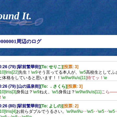
ound It.
00000001周辺のログ
00:26 (79) [駅前繁華街]
[To: せりこ]
[投票: 3]
[10]
\h
\s[22]
先生！
\w9
そう言ってる本人が、
\w5
高校生としてふ
と体格をしていると思います！！
\w9
\w9
\u
\s[11]
待てッ！
\e
00:26 (79) [山の温泉街]
[To: ．さくら]
[投票: 3]
[10]
\h
\s[3]
身長は？
\w9
ねえ、
\w5
身長は？
\w9
\w9
\u
\s[11]
こら───
！
\e
00:26 (80) [駅前繁華街]
[To: よしの]
[投票: 2]
[10]
\h
\s[4]
お前らダブルでうるさい。
\w9
\w9
\u
‥
\w5
‥
\w5
‥
\w5
‥
\w5
‥
\w5
‥
\w5
\e