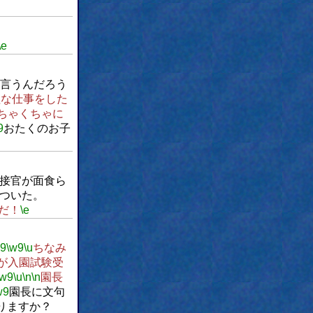
\e
言うんだろう
益な仕事をした
ちゃくちゃに
9
おたくのお子
接官が面食ら
ついた。
だ！
\e
w9
\w9
\u
ちなみ
が入園試験受
\w9
\u
\n
\n
園長
w9
園長に文句
りますか？