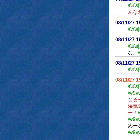
\t
\u
\s
んな
08/11/27 
\t
\h
\s[
08/11/27 
\t
\u
\s
な。
08/11/27 
\t
\h
\s[
08/11/27 
\t
\u
\s
\w9
\
とる
湿気
ー！
\w9
\
めー
\w9
\