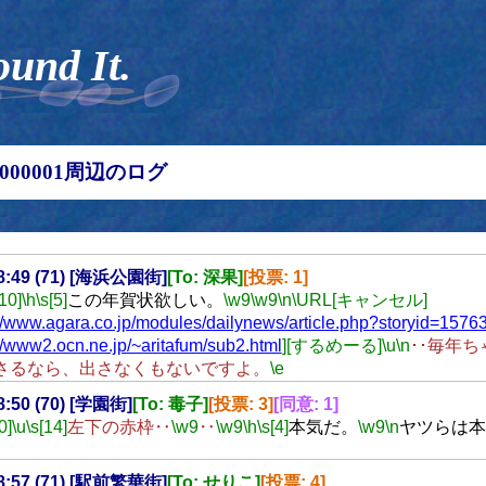
ound It.
00000001周辺のログ
18:49 (71) [海浜公園街]
[To: 深果]
[投票: 1]
[10]
\h
\s[5]
この年賀状欲しい。
\w9
\w9
\n
\URL[キャンセル]
://www.agara.co.jp/modules/dailynews/article.php?storyid=1576
://www2.ocn.ne.jp/~aritafum/sub2.html
][するめーる]
\u
\n
･･毎年
さるなら、出さなくもないですよ。
\e
18:50 (70) [学園街]
[To: 毒子]
[投票: 3]
[同意: 1]
0]
\u
\s[14]
左下の赤枠‥
\w9
‥
\w9
\h
\s[4]
本気だ。
\w9
\n
ヤツらは本
18:57 (71) [駅前繁華街]
[To: せりこ]
[投票: 4]