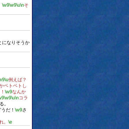
。
\w9
\w9
\u
\n
そ
とになりそうか
w9
\u
例えば？
かベトベトし
る！
\w9
なんか
w9
\w9
\u
\n
コラ
る。
どうだ！
\w9
さ
れ。
\e