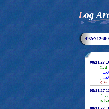
Log Ar
492e7126
08/11/27 
\t
\u
\s
[
http
[
http
くだ
08/11/27 
\t
\h
\s[
\w9
\e
08/11/27 