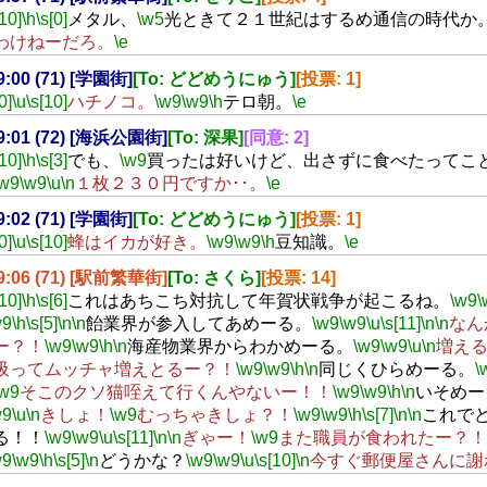
[10]
\h
\s[0]
メタル、
\w5
光ときて２１世紀はするめ通信の時代か
わけねーだろ。
\e
19:00 (71) [学園街]
[To: どどめうにゅう]
[投票: 1]
0]
\u
\s[10]
ハチノコ。
\w9
\w9
\h
テロ朝。
\e
19:01 (72) [海浜公園街]
[To: 深果]
[同意: 2]
[10]
\h
\s[3]
でも、
\w9
買ったは好いけど、出さずに食べたってこ
\w9
\w9
\u
\n
１枚２３０円ですか･･。
\e
19:02 (71) [学園街]
[To: どどめうにゅう]
[投票: 1]
0]
\u
\s[10]
蜂はイカが好き。
\w9
\w9
\h
豆知識。
\e
19:06 (71) [駅前繁華街]
[To: さくら]
[投票: 14]
[10]
\h
\s[6]
これはあちこち対抗して年賀状戦争が起こるね。
\w9
\
w9
\h
\s[5]
\n
\n
飴業界が参入してあめーる。
\w9
\w9
\u
\s[11]
\n
\n
なん
ー？！
\w9
\w9
\h
\n
海産物業界からわかめーる。
\w9
\w9
\u
\n
増え
吸ってムッチャ増えとるー？！
\w9
\w9
\h
\n
同じくひらめーる。
\
\w9
そこのクソ猫咥えて行くんやないー！！
\w9
\w9
\h
\n
いそめー
w9
\u
\n
きしょ！
\w9
むっちゃきしょ？！
\w9
\w9
\h
\s[7]
\n
\n
これで
る！！
\w9
\w9
\u
\s[11]
\n
\n
ぎゃー！
\w9
また職員が食われたー？！
w9
\w9
\h
\s[5]
\n
どうかな？
\w9
\w9
\u
\s[10]
\n
今すぐ郵便屋さんに謝