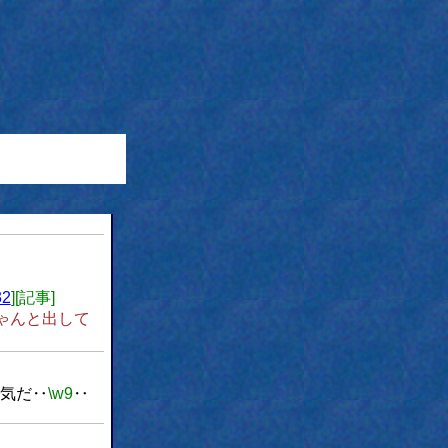
32
][記事]
ちゃんと出して
気だ‥
\w9
‥