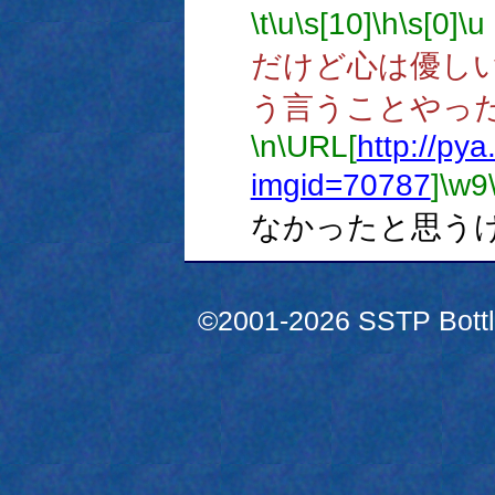
\t
\u
\s[10]
\h
\s[0]
\u
だけど心は優し
う言うことやっ
\n
\URL[
http://py
imgid=70787
]
\w9
なかったと思う
©2001-2026 SSTP Bottle 