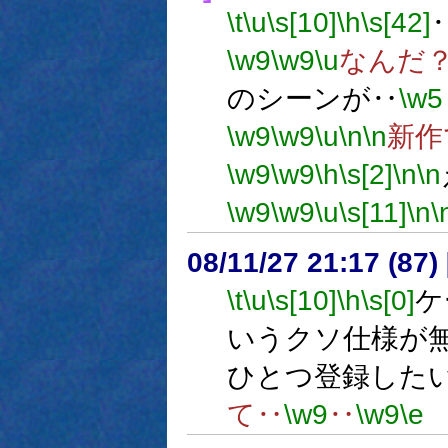
\t
\u
\s[10]
\h
\s[42]
\w9
\w9
\u
なんだ
のシーンが‥
\w5
\w9
\w9
\u
\n
\n
新作
\w9
\w9
\h
\s[2]
\n
\n
\w9
\w9
\u
\s[11]
\n
\
08/11/27 21:17 (87
\t
\u
\s[10]
\h
\s[0]
ケ
いうクソ仕様が
ひとつ登録した
て‥
\w9
‥
\w9
\e