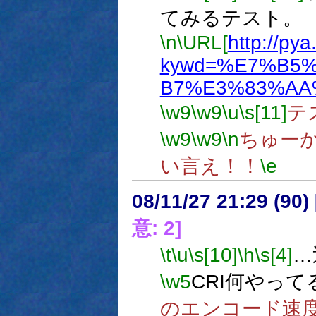
てみるテスト。
\n
\URL[
http://py
kywd=%E7%B5
B7%E3%83%AA
\w9
\w9
\u
\s[11]
テ
\w9
\w9
\n
ちゅー
い言え！！
\e
08/11/27 21:29 (
意: 2]
\t
\u
\s[10]
\h
\s[4]
…
\w5
CRI何やって
のエンコード速