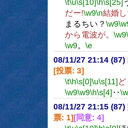
\t
\u
\s[10]
\h
\s[25]
だー!
\w9
\n
結婚し
まるちい？
\w9
\w
から電波が。
\w9
\w9
。
\e
08/11/27 21:14 (
[投票: 3]
\t
\h
\s[0]
\u
\s[11]
ど
\w9
\w9
\h
\s[4]
‥
\
08/11/27 21:15 (
票: 1]
[同意: 4]