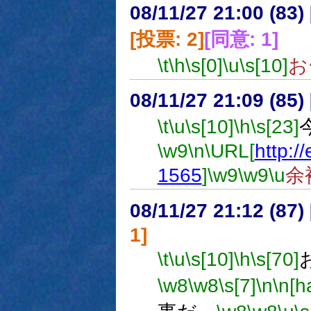
08/11/27 21:00 (83
[投票: 2]
[同意: 1]
\t
\h
\s[0]
\u
\s[10]
お
08/11/27 21:09 (
\t
\u
\s[10]
\h
\s[23]
\w9
\n
\URL[
http:/
1565
]
\w9
\w9
\u
余
08/11/27 21:12 (
1]
\t
\u
\s[10]
\h
\s[70]
\w8
\w8
\s[7]
\n
\n[ha