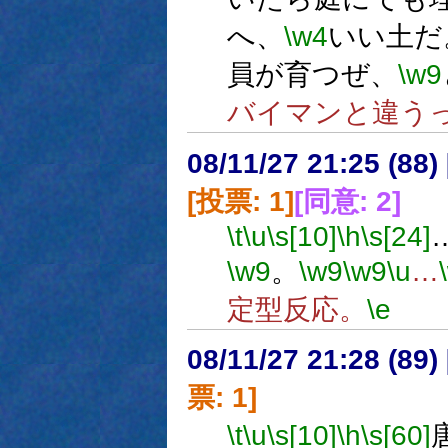
へ、
\w4
いい土だ
員が育つぜ、
\w9
バイマンと違う
08/11/27 21:25 (
[投票: 1]
[同意: 2]
\t
\u
\s[10]
\h
\s[24]
\w9
。
\w9
\w9
\u
…
定型反応。
\e
08/11/27 21:28 (
票: 1]
\t
\u
\s[10]
\h
\s[60]