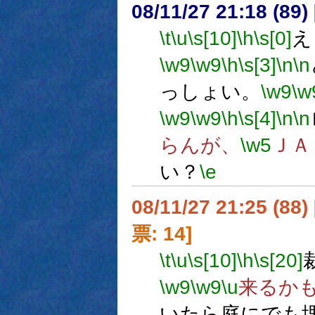
08/11/27 21:18 (
\t
\u
\s[10]
\h
\s[0]
え
\w9
\w9
\h
\s[3]
\n
\n
っしょい。
\w9
\w
\w9
\w9
\h
\s[4]
\n
\n
らんが、
\w5
ＪＡ
い？
\e
08/11/27 21:25 (
票: 14]
\t
\u
\s[10]
\h
\s[20]
\w9
\w9
\u
来るか
いたら庭にでも