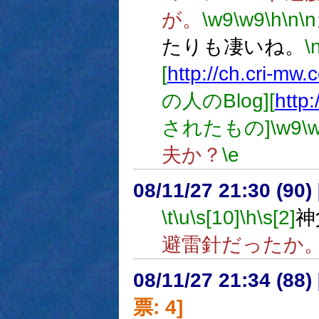
が。
\w9
\w9
\h
\n
\n
たりも凄いね。
\
[
http://ch.cri-mw.
の人のBlog][
http:
されたもの]
\w9
\
夫か？
\e
08/11/27 21:30 (
\t
\u
\s[10]
\h
\s[2]
神
避雷針だったか
08/11/27 21:34 (
票: 4]