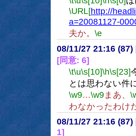
\t
\u
\s[10]
\h
\s[0]
ほ
\URL[
http://headl
a=20081127-0000
夫か。
\e
08/11/27 21:16 (
[同意: 6]
\t
\u
\s[10]
\h
\s[23]
とは思わない件
\w9
…
\w9
まあ、
\
わなかったわけ
08/11/27 21:16 (
1]