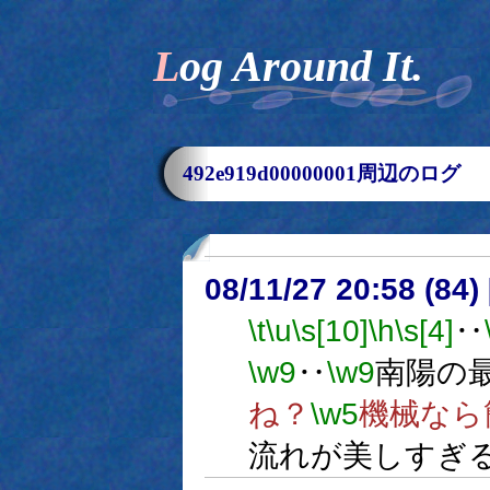
Log Around It.
492e919d00000001周辺のログ
08/11/27 20:58 (
\t
\u
\s[10]
\h
\s[4]
‥
\w9
‥
\w9
南陽の
ね？
\w5
機械なら
流れが美しすぎ