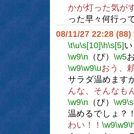
かが灯った気が
った早々何行っ
08/11/27 22:28 (88
\t
\u
\s[10]
\h
\s[5]
い
\w9
\n
（ぴ）
\w5
\w9
\w9
\u
おう、
サラダ温めます
んな、そんなも
\w9
\n
（ぴ）
\w9
\s
温めるでしょ？
わい！！
\w9
\w9
\