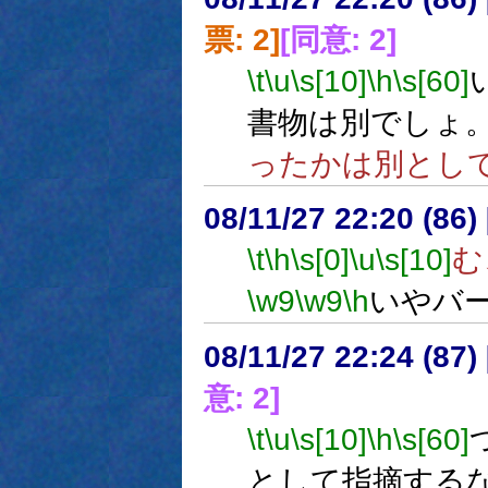
票: 2]
[同意: 2]
\t
\u
\s[10]
\h
\s[60]
書物は別でしょ
ったかは別とし
08/11/27 22:20 (86
\t
\h
\s[0]
\u
\s[10]
む
\w9
\w9
\h
いやバ
08/11/27 22:24 (
意: 2]
\t
\u
\s[10]
\h
\s[60]
として指摘する