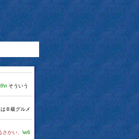
w8
\n
そういう
東はＢ級グルメ
るさかい、
\w6