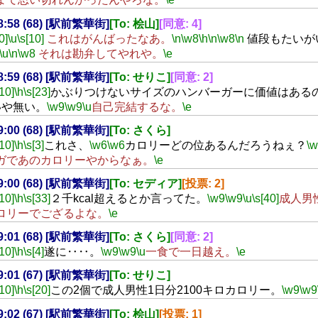
18:58 (68) [駅前繁華街]
[To: 桧山]
[同意: 4]
0]
\u
\s[10]
これはがんばったなあ。
\n
\w8
\h
\n
\w8
\n
値段もたいが
\u
\n
\w8
それは勘弁してやれや。
\e
18:59 (68) [駅前繁華街]
[To: せりこ]
[同意: 2]
[10]
\h
\s[23]
かぶりつけないサイズのハンバーガーに価値はある
いや無い。
\w9
\w9
\u
自己完結するな。
\e
19:00 (68) [駅前繁華街]
[To: さくら]
[10]
\h
\s[3]
これさ、
\w6
\w6
カロリーどの位あるんだろうねぇ？
\
ガであのカロリーやからなぁ。
\e
19:00 (68) [駅前繁華街]
[To: セディア]
[投票: 2]
[10]
\h
\s[33]
２千kcal超えるとか言ってた。
\w9
\w9
\u
\s[40]
成人男
ロリーでござるよな。
\e
19:01 (68) [駅前繁華街]
[To: さくら]
[同意: 2]
[10]
\h
\s[4]
遂に‥‥。
\w9
\w9
\u
一食で一日越え。
\e
19:01 (67) [駅前繁華街]
[To: せりこ]
[10]
\h
\s[20]
この2個で成人男性1日分2100キロカロリー。
\w9
\w9
19:02 (67) [駅前繁華街]
[To: 桧山]
[投票: 1]