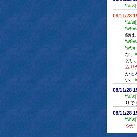
\t
\u
\s
08/11/28 
\t
\u
\s
\w9
\
袋は
\w9
\
\w9
\n
な、
どい
ムリ
から
い、
08/11/28 
\t
\u
\s
りで
08/11/28 
\t
\h
\s
やが