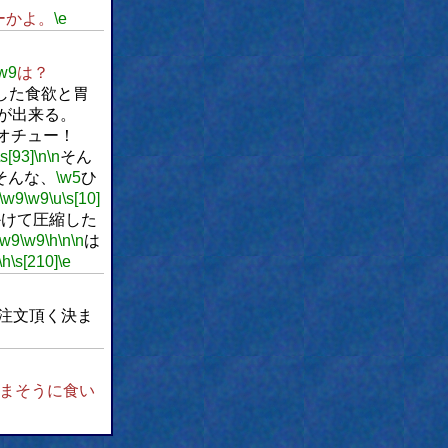
ーかよ。
\e
w9
は？
した食欲と胃
が出来る。
オチュー！
\s[93]
\n
\n
そん
そんな、
\w5
ひ
\w9
\w9
\u
\s[10]
かけて圧縮した
\w9
\w9
\h
\n
\n
は
\h
\s[210]
\e
注文頂く決ま
まそうに食い