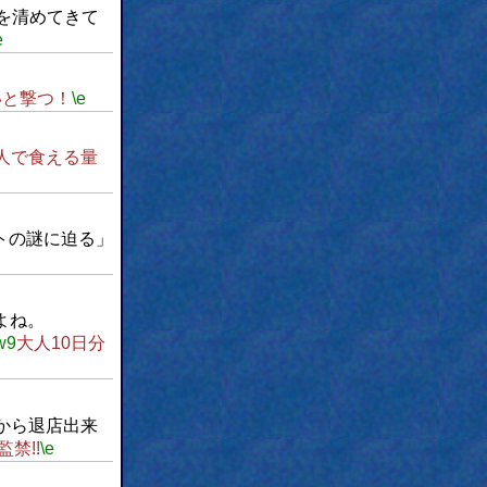
を清めてきて
e
いと撃つ！
\e
人で食える量
トの謎に迫る」
よね。
w9
大人10日分
から退店出来
禁!!
\e