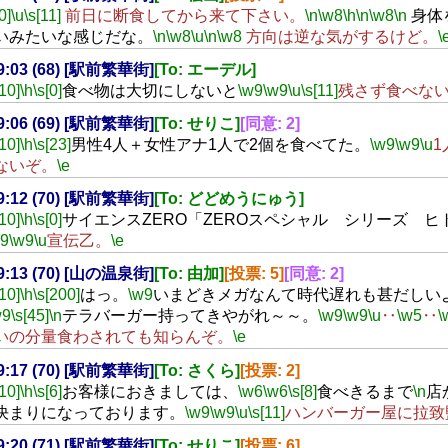
0]
\u
\s[11]
前日に断食してから来て下さい。
\n
\w8
\h
\n
\w8
\n
身体
いみたいな感じだな。
\n
\w8
\u
\n
\w8
方向は逆な気がするけど。
\
19:03 (68) [駅前繁華街]
[To: エーデル]
[10]
\h
\s[0]
食べ物は大切にしないと
\w9
\w9
\u
\s[11]
残さず食べな
19:06 (69) [駅前繁華街]
[To: せりこ]
[同意: 2]
[10]
\h
\s[23]
男性4人＋女性アナ1人で2個を食べてた。
\w9
\w9
\u
1
ないぞ。
\e
19:12 (70) [駅前繁華街]
[To: どどめうにゅう]
[10]
\h
\s[0]
サイエンスZERO「ZEROスペシャル シリーズ ヒ
w9
\w9
\u
宣伝乙。
\e
19:13 (70) [山の温泉街]
[To: 由加]
[投票: 5]
[同意: 2]
[10]
\h
\s[200]
はっ。
\w9
いまどきメガなんて時代遅れも甚だしい
w9
\s[45]
\n
テラバーガー持ってきやがれ～～。
\w9
\w9
\u
‥
\w5
‥
\
いの分量食わされても知らんぞ。
\e
19:17 (70) [駅前繁華街]
[To: さくら]
[投票: 2]
[10]
\h
\s[6]
お客様におきましては、
\w6
\w6
\s[8]
食べきるまで
\n
店
決まりになっております。
\w9
\w9
\u
\s[11]
ハンバーガー屋に拉致監
19:20 (71) [駅前繁華街]
[To: せりこ]
[投票: 6]