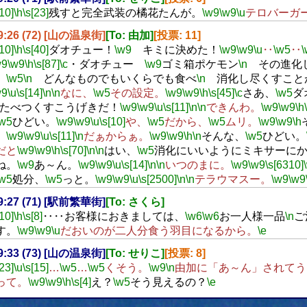
[10]
\h
\s[23]
残すと完全武装の橘花たんが。
\w9
\w9
\u
テロバーガ
19:26 (72) [山の温泉街]
[To: 由加]
[投票: 11]
[10]
\h
\s[40]
ダオチュー！
\w9
キミに決めた！
\w9
\w9
\u
‥
\w5
‥
\
w9
\w9
\h
\s[87]
\c
・ダオチュー
\w9
ゴミ箱ポケモン
\n
その進化
、
\w5
\n
どんなものでもいくらでも食べ
\n
消化し尽くすこと
w9
\u
\s[14]
\n
\n
なに、
\w5
その設定。
\w9
\w9
\h
\s[45]
\c
さあ、
\w5
ダ
たべつくすこうげきだ！
\w9
\w9
\u
\s[11]
\n
\n
できんわ。
\w9
\w9
\h
\w5
ひどい。
\w9
\w9
\u
\s[10]
や、
\w5
だから、
\w5
ムリ。
\w9
\w9
\h
。
\w9
\w9
\u
\s[11]
\n
だぁからぁ。
\w9
\w9
\h
\n
そんな、
\w5
ひどい。
だと
\w9
\w9
\h
\s[70]
\n
\n
はい、
\w5
消化にいいようにミキサーに
ね。
\w9
あ～ん。
\w9
\w9
\u
\s[14]
\n
\n
いつのまに。
\w9
\w9
\s[6310]
\w5
処分、
\w5
っと。
\w9
\w9
\u
\s[2500]
\n
\n
テラウマスー。
\w9
\w9
19:27 (71) [駅前繁華街]
[To: さくら]
[10]
\h
\s[8]
‥‥お客様におきましては、
\w6
\w6
お一人様一品
\n
ご
す。
\w9
\w9
\u
だおいのが二人分食う羽目になるから。
\e
19:33 (73) [山の温泉街]
[To: せりこ]
[投票: 8]
[23]
\u
\s[15]
…
\w5
…
\w5
くそう。
\w9
\n
由加に「あ～ん」されてう
って。
\w9
\w9
\h
\s[4]
え？
\w5
そう見えるの？
\e