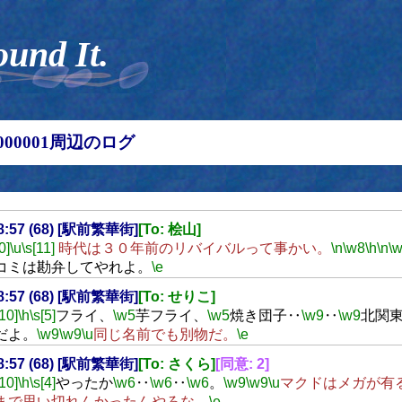
ound It.
00000001周辺のログ
18:57 (68) [駅前繁華街]
[To: 桧山]
0]
\u
\s[11]
時代は３０年前のリバイバルって事かい。
\n
\w8
\h
\n
\
コミは勘弁してやれよ。
\e
18:57 (68) [駅前繁華街]
[To: せりこ]
[10]
\h
\s[5]
フライ、
\w5
芋フライ、
\w5
焼き団子‥
\w9
‥
\w9
北関
だよ。
\w9
\w9
\u
同じ名前でも別物だ。
\e
18:57 (68) [駅前繁華街]
[To: さくら]
[同意: 2]
[10]
\h
\s[4]
やったか
\w6
‥
\w6
‥
\w6
。
\w9
\w9
\u
マクドはメガが有
まで思い切れんかったんやろな。
\e