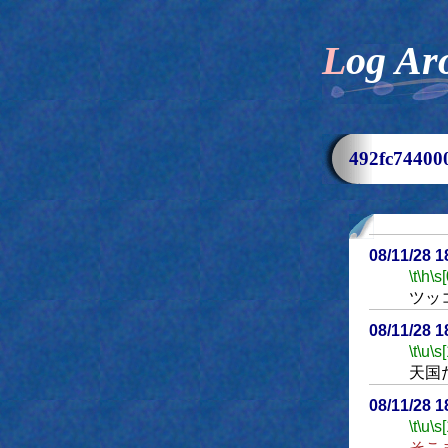
Log Ar
492fc744
08/11/28 
\t
\h
\s[
ツッ
08/11/28 
\t
\u
\s
天国
08/11/28 
\t
\u
\s
そこ