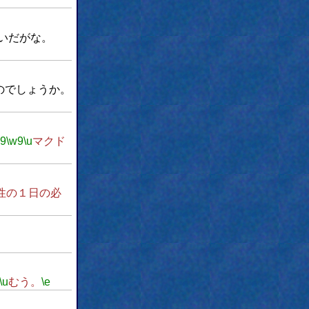
いだがな。
のでしょうか。
w9
\w9
\u
マクド
性の１日の必
\u
むう。
\e