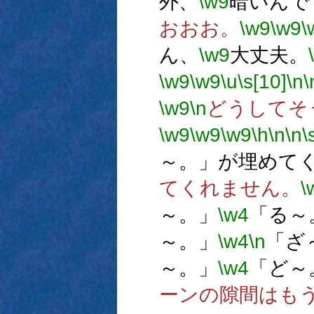
外、
\w9
暗いんで
おおお。
\w9
\w9
\
ん、
\w9
大丈夫。
\w9
\w9
\u
\s[10]
\n
\
\w9
\n
どうしてそ
\w9
\w9
\w9
\h
\n
\n
\
～。」が埋めて
てくれません。
\
～。」
\w4
「る～
～。」
\w4
\n
「ざ
～。」
\w4
「ど～
ーンの隙間はもう