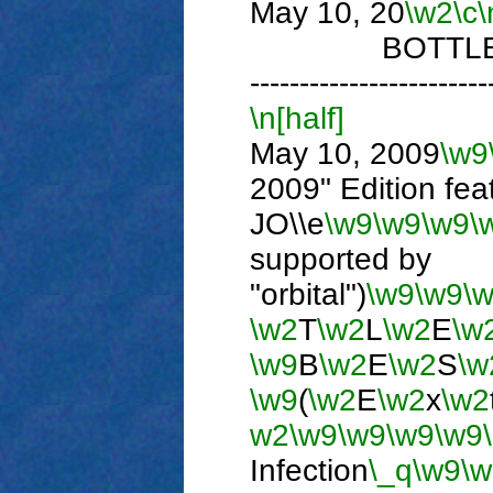
May 10, 20
\w2
\c
\
BOTTLE TH
------------------------
\n[half]
Ph
May 10, 2009
\w9
2009" Edition fea
JO\\e
\w9
\w9
\w9
\
supported by
"orbital")
\w9
\w9
\
\w2
T
\w2
L
\w2
E
\w
\w9
B
\w2
E
\w2
S
\w
\w9
(
\w2
E
\w2
x
\w2
w2
\w9
\w9
\w9
\w9
Infection
\_q
\w9
\w