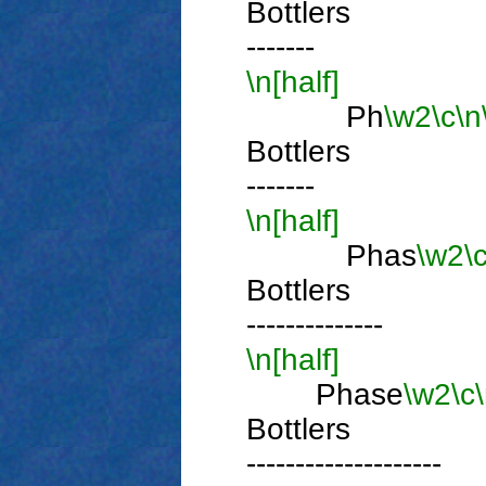
Bottle
-------
\n[half]
Ph
\w2
\c
\n
Bottle
-------
\n[half]
Phas
\w2
\
Bottler
--------------
\n[half]
Phase
\w2
\c
Bottler
--------------------