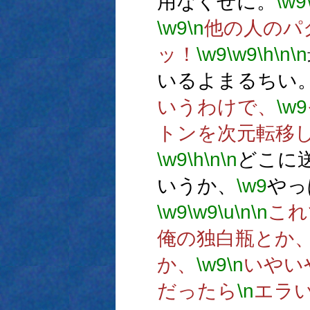
用なくせに。
\w9
\w9
\n
他の人のパ
ッ！
\w9
\w9
\h
\n
\n
いるよまるちい
いうわけで、
\w9
トンを次元転移
\w9
\h
\n
\n
どこに
いうか、
\w9
やっ
\w9
\w9
\u
\n
\n
これ
俺の独白瓶とか
か、
\w9
\n
いやい
だったら
\n
エラ