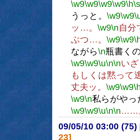
\w9
\w9
\w9
\w9
\h
\
うっと。
\w9
\w9
\
ッ…。
\w9
\n
自分
ぶつ…。
\w9
\w9
\
ながら
\n
瓶書く
\w9
\w9
\u
\n
\n
いざ
もしくは黙って
丈夫ッ。
\w9
\w9
\
\w9
\n
私らがやっ
\w9
\w9
\u
\n
\n
……
09/05/10 03:00 (75
23]