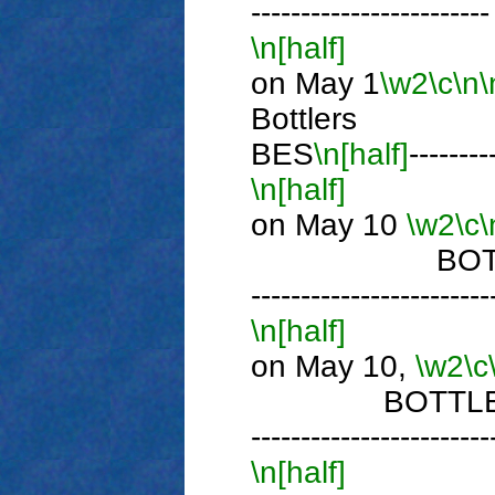
------------------------
\n[half]
P
on May 1
\w2
\c
\n
\
Bottlers
BES
\n[half]
--------
\n[half]
P
on May 10
\w2
\c
\
BOTTLE 
------------------------
\n[half]
P
on May 10,
\w2
\c
BOTTLE TH
------------------------
\n[half]
Ph