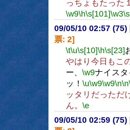
っちょもたった
\w9
\h
\s[101]
\w3
\
09/05/10 02:57 (
票: 2]
\t
\u
\s[10]
\h
\s[23]
やはり今日もこ
ー、
\w9
ナイスタ
ッ！
\u
\w9
\w9
\n
\n
ッタリだっただ
ん。
\e
09/05/10 02:59 (