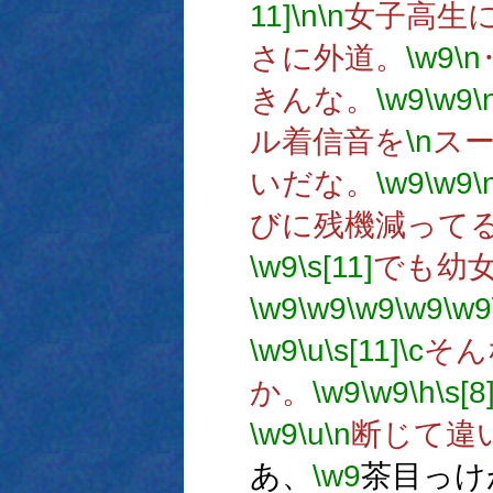
11]
\n
\n
女子高生
さに外道。
\w9
\n
きんな。
\w9
\w9
\
ル着信音を
\n
スー
いだな。
\w9
\w9
\
びに残機減って
\w9
\s[11]
でも幼
\w9
\w9
\w9
\w9
\w9
\w9
\u
\s[11]
\c
そん
か。
\w9
\w9
\h
\s[8
\w9
\u
\n
断じて違
あ、
\w9
茶目っけ