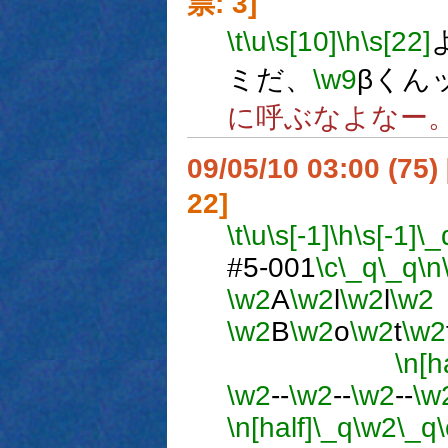
票: 3]
\t
\u
\s[10]
\h
\s[22]
ミだ、
\w9
βくん
に呼ぶなよなー
09/05/10 03:00 (75
22]
\t
\u
\s[-1]
\h
\s[-1]
\_
#5-001
\c
\_q
\_q
\n
\w2
A
\w2
l
\w2
l
\w2
\w2
B
\w2
o
\w2
t
\w2
\n[h
\w2
--
\w2
--
\w2
--
\w
\n[half]
\_q
\w2
\_q
\