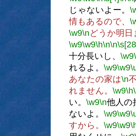
じゃないよー。
\
情もあるので、
\
\w9
\n
どうか明日
\w9
\w9
\h
\n
\n
\s[28
十分長いし、
\w9
れるよ。
\w9
\w9
\
あなたの家は
\n
れません。
\w9
\h
い。
\w9
\n
他人の
ないよ。
\w9
\w9
\
すから。
\w9
\w9
\