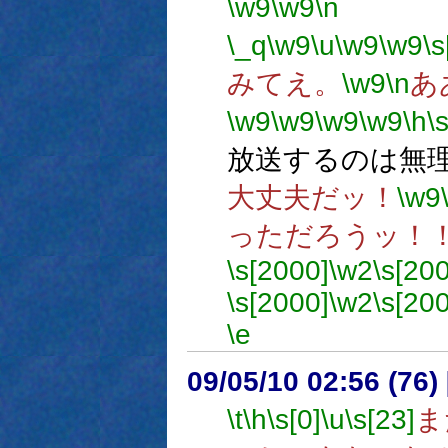
\w9
\w9
\n
備考
\_q
\w9
\u
\w9
\w9
\s
みてえ。
\w9
\n
あ
\w9
\w9
\w9
\w9
\h
\
放送するのは無
大丈夫だッ！
\w9
っただろうッ！
\s[2000]
\w2
\s[20
\s[2000]
\w2
\s[20
\e
09/05/10 02:56 (76
\t
\h
\s[0]
\u
\s[23]
ま