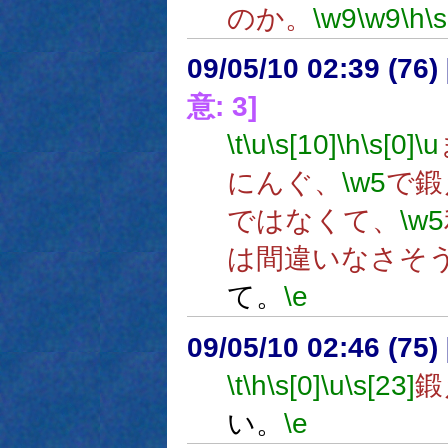
のか。
\w9
\w9
\h
\
09/05/10 02:39 (
意: 3]
\t
\u
\s[10]
\h
\s[0]
\u
にんぐ、
\w5
で鍛
ではなくて、
\w5
は間違いなさそ
て。
\e
09/05/10 02:46 (75
\t
\h
\s[0]
\u
\s[23]
鍛
い。
\e