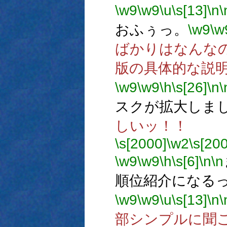
\w9
\w9
\u
\s[13]
\n
\
おふぅっ。
\w9
\w
ばかりはなんな
版の具体的な説
\w9
\w9
\h
\s[26]
\n
\
スクが拡大しま
しいッ！！
\s[2000]
\w2
\s[20
\w9
\w9
\h
\s[6]
\n
\n
順位紹介になる
\w9
\w9
\u
\s[13]
\n
\
部シンプルに聞