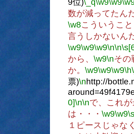
9位)
\_q
\w9
\w9
\w
数が減ってたん
\w8
こういうこと
言うしかないん
\w9
\w9
\w9
\n
\n
\s[
から、
\w9
\n
その
か。
\w9
\w9
\w9
\h
票)
\n
http://bottle
around=49f4179
0]
\n
\n
で、これが
は・・・
\w9
\w9
\
１ピースじゃな