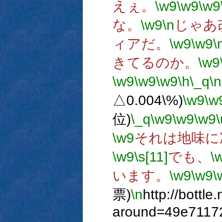
えぇ。
\w9
\w9
\w9
な。
\w9
\n
じゃあ
ィアだ。
\w9
\w9
\
きてるのか。
\w9
\w9
\w9
\w9
\h
\_q
\n
△0.004\%)
\w9
\w
位)
\_q
\w9
\w9
\w9
\
\w9
それは地味に
\w9
\s[11]
でも、
\
います。
\w9
\w9
\
票)
\n
http://bottle
around=49e7117