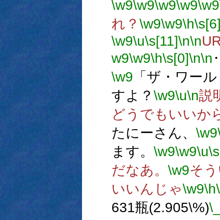
\w9
\w9
\w9
\w9
\w9
れ？
\w9
\w9
\h
\s[6
\w9
\u
\s[11]
\n
\n
U
w9
\w9
\h
\s[0]
\n
\n
\w9
「ザ・ワール
すよ？
\w9
\u
\n
説
どうでもいいか
たにーさん、
\w9
ます。
\w9
\w9
\u
\s
だなあ。
\w9
そう
いいんじゃ
\w9
\h
631瓶(2.905\%)
\