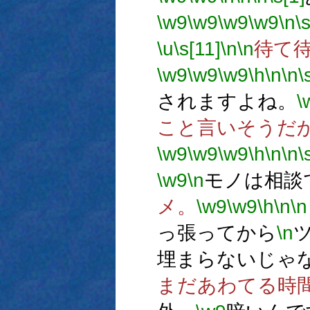
\w9
\w9
\w9
\w9
\n
\
\u
\s[11]
\n
\n
待て
\w9
\w9
\w9
\h
\n
\n
\
されますよね。
\
こと言いそうだ
\w9
\w9
\w9
\h
\n
\n
\
\w9
\n
モノは相談
メ。
\w9
\w9
\h
\n
\n
っ張ってから
\n
埋まらないじゃ
まだあわてる時