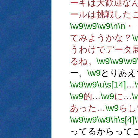
ーキは大歓迎な
ールは挑戦した
\w9
\w9
\w9
\n
\n
・
てみようかな？
\
うわけでデータ
るね。
\w9
\w9
\w9
ー、
\w9
とりあえ
\w9
\w9
\u
\s[14]
…
\w9
的…
\w9
に…
\
あった…
\w9
らし
\w9
\w9
\w9
\h
\s[4]
ってるからって