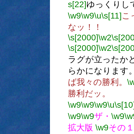
s[22]
ゆっくりし
\w9
\w9
\u
\s[11]
こ
なッ！！
\s[2000]
\w2
\s[20
\s[2000]
\w2
\s[20
ラグが立ったか
らかになります
ば我々の勝利。
\
勝利だッ。
\w9
\w9
\w9
\u
\s[10
\w9
\w9
ザ・
\w9
\w
拡大版
\w9
その１