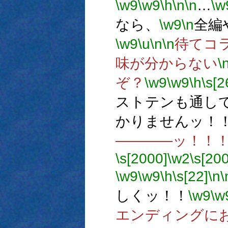
\w9
\w9
\h
\n
\n
…
\w
なら、
\w9
\n
全編
\w9
\u
\n
\n
待てコ
味が分からない
\
ぞ？
\w9
\w9
\h
\s[2
ストテンも通し
かりませんッ！
――――ッ！！
\s[2000]
\w2
\s[20
\w9
\w9
\h
\s[22]
\n
\
しくッ！！
\w9
\w
エンディングに