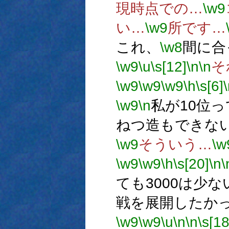
現時点での…
\w9
い…
\w9
所です…
これ、
\w8
間に合
\w9
\u
\s[12]
\n
\n
そ
\w9
\w9
\w9
\h
\s[6]
\w9
\n
私が10位
ねつ造もできな
\w9
そういう…
\w
\w9
\w9
\h
\s[20]
\n
\
ても3000は少な
戦を展開したか
\w9
\w9
\u
\n
\n
\s[18