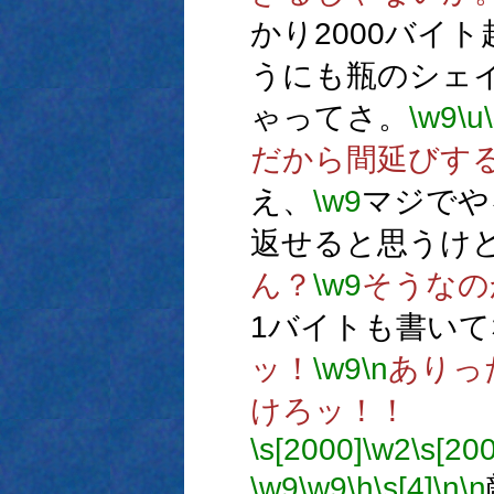
かり2000バイ
うにも瓶のシェ
ゃってさ。
\w9
\u
だから間延びす
え、
\w9
マジでや
返せると思うけ
ん？
\w9
そうなの
1バイトも書いて
ッ！
\w9
\n
ありっ
けろッ！！
\s[2000]
\w2
\s[20
\w9
\w9
\h
\s[4]
\n
\n