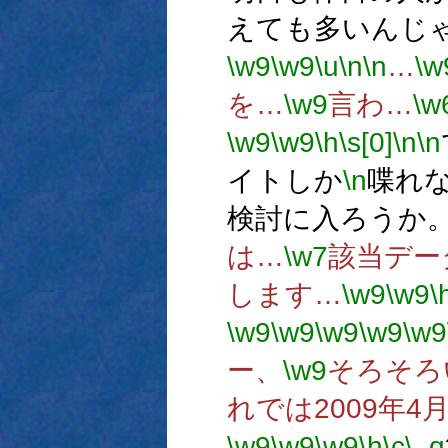
えても多いんじ
\w9
\w9
\u
\n
\n
…
\w
を…
\w9
言わ…
\w
\w9
\w9
\h
\s[0]
\n
\n
イトしか
\n
喋れ
検討に入ろうか
は…
\w7
該当デー
します…
\w9
\w9
\
\w9
\w9
\w9
\w9
\w9
ー、
\w9
そろそろ
れでは2009年4
\w9
\w9
\w9
\h
\c
\_q