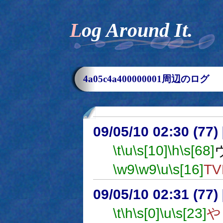
Log Around It.
4a05c4a400000001周辺のログ
09/05/10 02:30 (
\t
\u
\s[10]
\h
\s[68]
\w9
\w9
\u
\s[16]
T
09/05/10 02:31 (77
\t
\h
\s[0]
\u
\s[23]
や