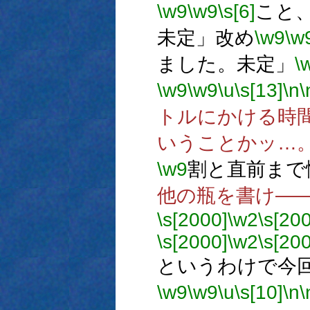
\w9
\w9
\s[6]
こと
未定」改め
\w9
\w
ました。未定」
\
\w9
\w9
\u
\s[13]
\n
\
トルにかける時
いうことかッ…
\w9
割と直前まで
他の瓶を書け―
\s[2000]
\w2
\s[20
\s[2000]
\w2
\s[20
というわけで今
\w9
\w9
\u
\s[10]
\n
\