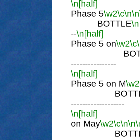
\n[half]
Phase 5
\w2
\c
\n
\n
BOTTLE
\n
--
\n[half]
Phase 5 on
\w2
\c
BOTTL
----------------
\n[half]
Phase 5 on M
\w2
BOTTLE 
-------------------
\n[half]
P
on May
\w2
\c
\n
\n
\
BOTTLE 