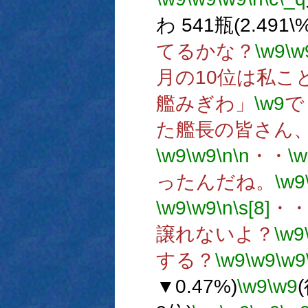
わ 541瓶(2.491\%
てるかな？
\w9
\w
月の10位は私こ
艦みぎわ」
\w9
で
た艦長の皆さん
\w9
\w9
\n
\n
・・
\w
ったんだね。
\w9
\w9
\w9
\n
\s[8]
・
譲れないよ？
\w9
する？
\w9
\w9
\w9
▼0.47%)
\w9
\w9