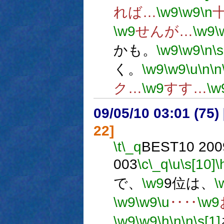
れば…
\w9
\w9
\n
\w9
せんが…
\w9
\
かも。
\w9
\w9
\n
\s
く。
\w9
\w9
\u
\n
\n
ク…
\w9
すす…
\w
09/05/10 03:01 (75
22]
\t
\_q
BEST10 2009
003
\c
\_q
\u
\s[10]
\
で、
\w9
9位は、
\
\w9
\w9
\u
‥‥
\w9
\w9
\w9
\h
\n
\n
\s[1]