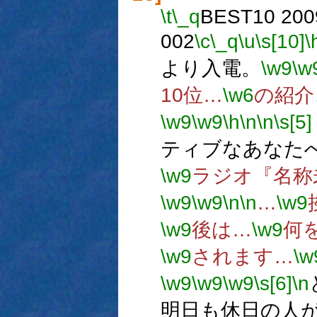
\t
\_q
BEST10 2009
002
\c
\_q
\u
\s[10]
\
より入電。
\w9
\w
10位…
\w6
の紹介
\w9
\w9
\h
\n
\n
\s[5]
ティブなあなた
\w9
ラジオ『名称
\w9
\w9
\n
\n
…
\w9
\w9
後は…
\w9
何
\w9
されます…
\w
\w9
\w9
\w9
\s[6]
\n
明日も休日の人