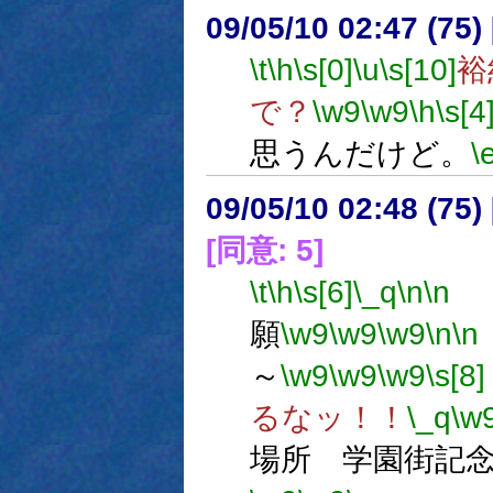
09/05/10 02:47 (
\t
\h
\s[0]
\u
\s[10]
裕
で？
\w9
\w9
\h
\s[4
思うんだけど。
\
09/05/10 02:48 (75
[同意: 5]
\t
\h
\s[6]
\_q
\n
\n
願
\w9
\w9
\w9
\n
\n
～
\w9
\w9
\w9
\s[8]
るなッ！！
\_q
\w
場所 学園街記