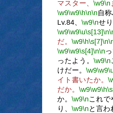
マスター、
\w9
\n
\w9
\w9
\h
\n
\n
自称
Lv.84、
\w9
\n
せり
\w9
\w9
\u
\s[13]
\n
\
だ。
\w9
\h
\s[7]
\n
\
\w9
\w9
\s[4]
\n
\n
っ
ったよう。
\w9
\n
けだー。
\w9
\w9
\
イト書いたか。
\
だか。
\w9
\w9
\h
\s
か。
\w9
\n
これで
り、
\w9
\n
と言わ