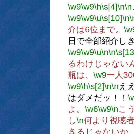
\w9
\w9
\h
\s[4]
\n
\n
\w9
\w9
\u
\s[10]
\n
\
介は6位まで。
\w
日で全部紹介し
\w9
\w9
\u
\n
\n
\s[13
るわけじゃない
瓶は、
\w9
一人3
\w9
\h
\s[2]
\n
\n
え
はダメだッ！！
\
よ。
\w6
\w9
\n
こ
し
\n
何より視聴
きるじゃないか