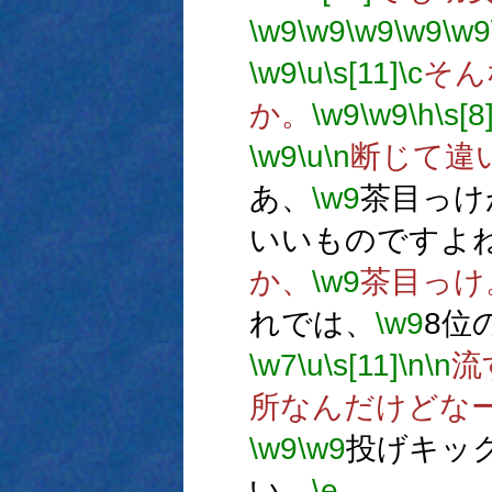
\w9
\w9
\w9
\w9
\w9
\w9
\u
\s[11]
\c
そん
か。
\w9
\w9
\h
\s[8
\w9
\u
\n
断じて違
あ、
\w9
茶目っけ
いいものですよ
か、
\w9
茶目っけ
れでは、
\w9
8位
\w7
\u
\s[11]
\n
\n
流
所なんだけどな
\w9
\w9
投げキッ
い。
\e