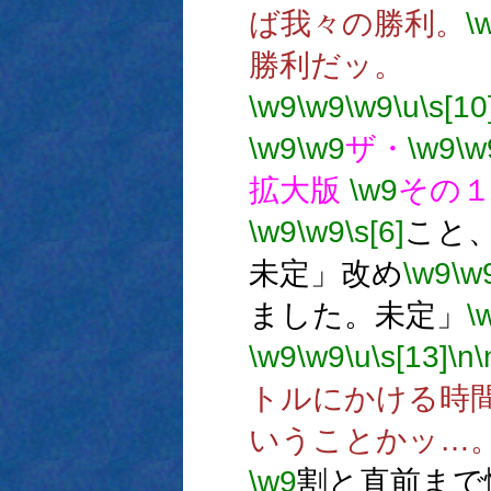
ば我々の勝利。
\
勝利だッ。
\w9
\w9
\w9
\u
\s[10
\w9
\w9
ザ・
\w9
\w
拡大版
\w9
その１
\w9
\w9
\s[6]
こと
未定」改め
\w9
\w
ました。未定」
\
\w9
\w9
\u
\s[13]
\n
\
トルにかける時
いうことかッ…
\w9
割と直前まで