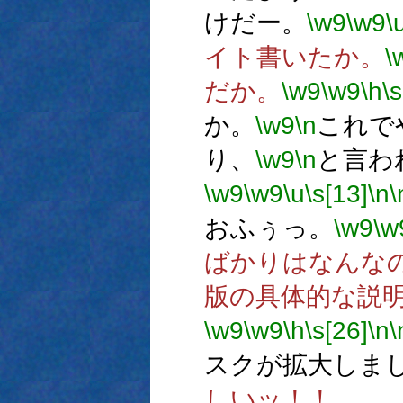
けだー。
\w9
\w9
\
イト書いたか。
\
だか。
\w9
\w9
\h
\s
か。
\w9
\n
これで
り、
\w9
\n
と言わ
\w9
\w9
\u
\s[13]
\n
\
おふぅっ。
\w9
\w
ばかりはなんな
版の具体的な説
\w9
\w9
\h
\s[26]
\n
\
スクが拡大しま
しいッ！！