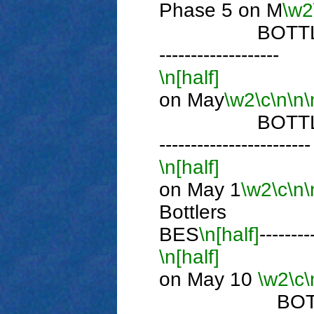
Phase 5 on M
\w2
BOTTLE 
-------------------
\n[half]
P
on May
\w2
\c
\n
\n
\
BOTTLE 
------------------------
\n[half]
P
on May 1
\w2
\c
\n
\
Bottlers
BES
\n[half]
--------
\n[half]
P
on May 10
\w2
\c
\
BOTTLE 