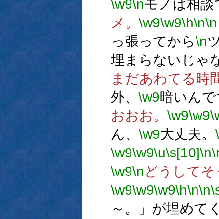
\w9
\n
モノは相談
メ。
\w9
\w9
\h
\n
\n
っ張ってから
\n
埋まらないじゃ
まだあわてる時
外、
\w9
暗いんで
おおお。
\w9
\w9
\
ん、
\w9
大丈夫。
\w9
\w9
\u
\s[10]
\n
\
\w9
\n
どうしてそ
\w9
\w9
\w9
\h
\n
\n
\
～。」が埋めて