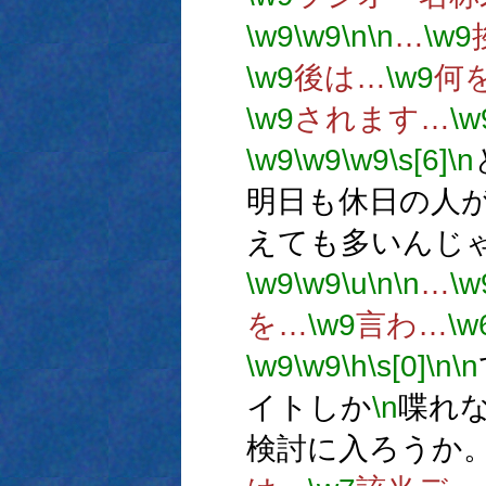
\w9
\w9
\n
\n
…
\w9
\w9
後は…
\w9
何
\w9
されます…
\w
\w9
\w9
\w9
\s[6]
\n
明日も休日の人
えても多いんじ
\w9
\w9
\u
\n
\n
…
\w
を…
\w9
言わ…
\w
\w9
\w9
\h
\s[0]
\n
\n
イトしか
\n
喋れ
検討に入ろうか