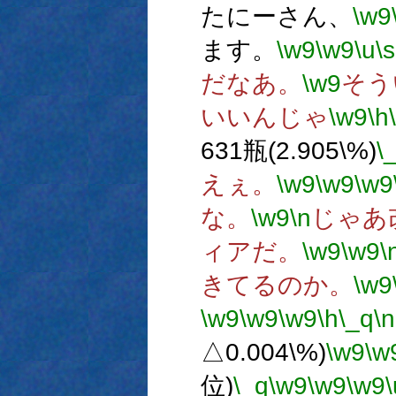
たにーさん、
\w9
ます。
\w9
\w9
\u
\s
だなあ。
\w9
そう
いいんじゃ
\w9
\h
631瓶(2.905\%)
\
えぇ。
\w9
\w9
\w9
な。
\w9
\n
じゃあ
ィアだ。
\w9
\w9
\
きてるのか。
\w9
\w9
\w9
\w9
\h
\_q
\n
△0.004\%)
\w9
\w
位)
\_q
\w9
\w9
\w9
\