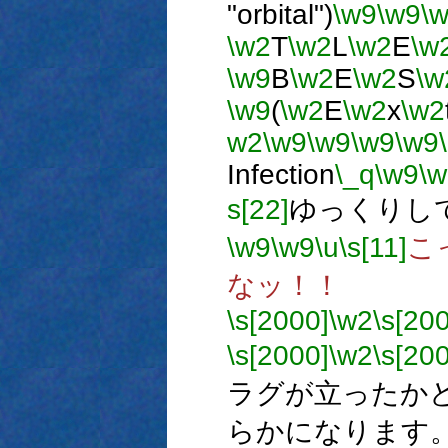
"orbital")
\w9
\w9
\
\w2
T
\w2
L
\w2
E
\w
\w9
B
\w2
E
\w2
S
\w
\w9
(
\w2
E
\w2
x
\w2
w2
\w9
\w9
\w9
\w9
Infection
\_q
\w9
\w
s[22]
ゆっくりし
\w9
\w9
\u
\s[11]
こ
なッ！！
\s[2000]
\w2
\s[20
\s[2000]
\w2
\s[20
ラグが立ったか
らかになります