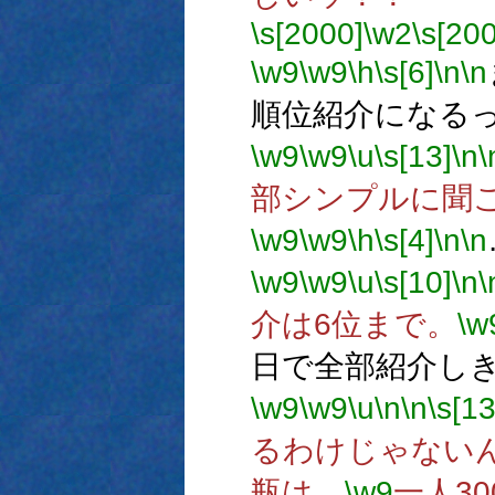
\s[2000]
\w2
\s[20
\w9
\w9
\h
\s[6]
\n
\n
順位紹介になる
\w9
\w9
\u
\s[13]
\n
\
部シンプルに聞
\w9
\w9
\h
\s[4]
\n
\n
\w9
\w9
\u
\s[10]
\n
\
介は6位まで。
\w
日で全部紹介し
\w9
\w9
\u
\n
\n
\s[13
るわけじゃない
瓶は、
\w9
一人3