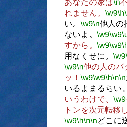
あなたの家は
\n
れません。
\w9
\h
い。
\w9
\n
他人の
ないよ。
\w9
\w9
\
すから。
\w9
\w9
\
用なくせに。
\w9
\w9
\n
他の人のパ
ッ！
\w9
\w9
\h
\n
\n
いるよまるちい
いうわけで、
\w9
トンを次元転移
\w9
\h
\n
\n
どこに