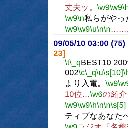
丈夫ッ。
\w9
\w9
\
\w9
\n
私らがやっ
\w9
\w9
\u
\n
\n
……
09/05/10 03:00 (75
23]
\t
\_q
BEST10 2009
002
\c
\_q
\u
\s[10]
\
より入電。
\w9
\w
10位…
\w6
の紹介
\w9
\w9
\h
\n
\n
\s[5]
ティブなあなた
\w9
ラジオ『名称