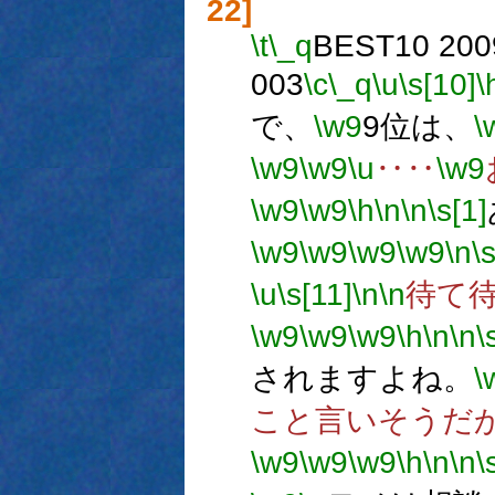
22]
\t
\_q
BEST10 2009
003
\c
\_q
\u
\s[10]
\
で、
\w9
9位は、
\
\w9
\w9
\u
‥‥
\w9
\w9
\w9
\h
\n
\n
\s[1]
\w9
\w9
\w9
\w9
\n
\
\u
\s[11]
\n
\n
待て
\w9
\w9
\w9
\h
\n
\n
\
されますよね。
\
こと言いそうだ
\w9
\w9
\w9
\h
\n
\n
\