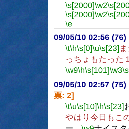
\s[2000]
\w2
\s[20
\s[2000]
\w2
\s[20
\e
09/05/10 02:56 (76
\t
\h
\s[0]
\u
\s[23]
ま
っちょもたった
\w9
\h
\s[101]
\w3
\
09/05/10 02:57 (
票: 2]
\t
\u
\s[10]
\h
\s[23]
やはり今日もこ
ー、
\w9
ナイスタ