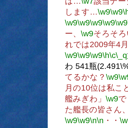
は…
\w7
該当デー
します…
\w9
\w9
\
\w9
\w9
\w9
\w9
\w9
ー、
\w9
そろそろ
れでは2009年4
\w9
\w9
\w9
\h
\c
\_q
わ 541瓶(2.491\%
てるかな？
\w9
\w
月の10位は私こ
艦みぎわ」
\w9
で
た艦長の皆さん
\w9
\w9
\n
\n
・・
\w