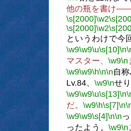
他の瓶を書け―
\s[2000]
\w2
\s[20
\s[2000]
\w2
\s[20
というわけで今
\w9
\w9
\u
\s[10]
\n
\
マスター、
\w9
\n
\w9
\w9
\h
\n
\n
自称
Lv.84、
\w9
\n
せり
\w9
\w9
\u
\s[13]
\n
\
だ。
\w9
\h
\s[7]
\n
\
\w9
\w9
\s[4]
\n
\n
っ
ったよう。
\w9
\n