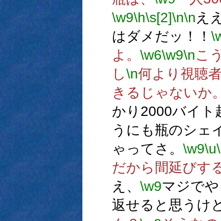
\w9
\h
\s[2]
\n
\n
え
はダメだッ！！
\
よ。
\w6
\w9
\n
こ
し
\n
何より視聴
きるじゃないか
かり2000バイ
うにも瓶のシェ
ゃってさ。
\w9
\u
だから間延びす
え、
\w9
マジでや
返せると思うけ