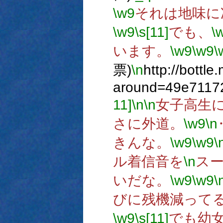
\w9
それは地味に
\w9
\s[11]
でも、
\
います。
\w9
\w9
\
票)
\n
http://bottle
around=49e7117
11]
\n
\n
女子高生
さに外道。
\w9
\n
きんな。
\w9
\w9
\
ル着信音を
\n
スー
いだな。
\w9
\w9
\
びに残機減って
\w9
\s[11]
でも幼