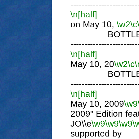
------------------------
\n[half]
P
on May 10,
\w2
\c
BOTTLE TH
------------------------
\n[half]
Ph
May 10, 20
\w2
\c
\
BOTTLE TH
------------------------
\n[half]
Ph
May 10, 2009
\w9
2009" Edition fea
JO\\e
\w9
\w9
\w9
\
supported by