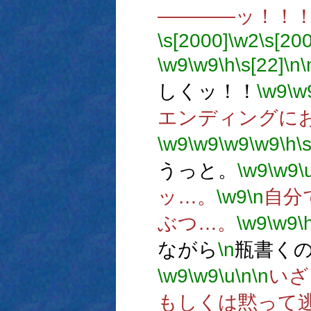
――――ッ！！
\s[2000]
\w2
\s[20
\w9
\w9
\h
\s[22]
\n
\
しくッ！！
\w9
\w
エンディングに
\w9
\w9
\w9
\w9
\h
\
うっと。
\w9
\w9
\
ッ…。
\w9
\n
自分
ぶつ…。
\w9
\w9
\
ながら
\n
瓶書く
\w9
\w9
\u
\n
\n
いざ
もしくは黙って