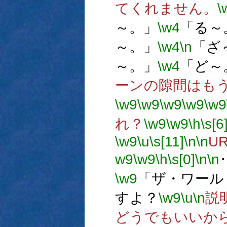
てくれません。
\
～。」
\w4
「る～
～。」
\w4
\n
「ざ
～。」
\w4
「ど～
ーンの隙間はもう
\w9
\w9
\w9
\w9
\w9
れ？
\w9
\w9
\h
\s[6
\w9
\u
\s[11]
\n
\n
U
w9
\w9
\h
\s[0]
\n
\n
\w9
「ザ・ワール
すよ？
\w9
\u
\n
説
どうでもいいか