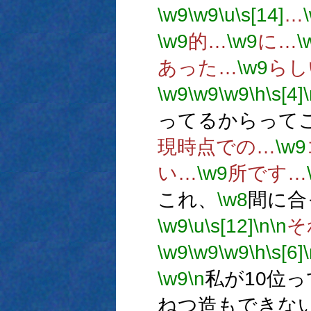
\w9
\w9
\u
\s[14]
…
\w9
的…
\w9
に…
\
あった…
\w9
らし
\w9
\w9
\w9
\h
\s[4]
ってるからって
現時点での…
\w9
い…
\w9
所です…
これ、
\w8
間に合
\w9
\u
\s[12]
\n
\n
そ
\w9
\w9
\w9
\h
\s[6]
\w9
\n
私が10位
ねつ造もできな