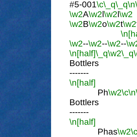
#5-001
\c
\_q
\_q
\n
\w2
A
\w2
l
\w2
l
\w2
\w2
B
\w2
o
\w2
t
\w2
\n[h
\w2
--
\w2
--
\w2
--
\w
\n[half]
\_q
\w2
\_q
\
Bottle
-------
\n[half]
Ph
\w2
\c
\n
Bottle
-------
\n[half]
Phas
\w2
\