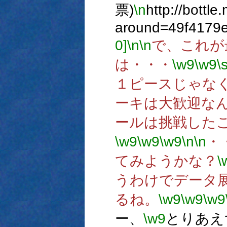
票)
\n
http://bottle
around=49f4179
0]
\n
\n
で、これが
は・・・
\w9
\w9
\
１ピースじゃな
ーキは大歓迎な
ールは挑戦した
\w9
\w9
\w9
\n
\n
・
てみようかな？
\
うわけでデータ
るね。
\w9
\w9
\w9
ー、
\w9
とりあえ