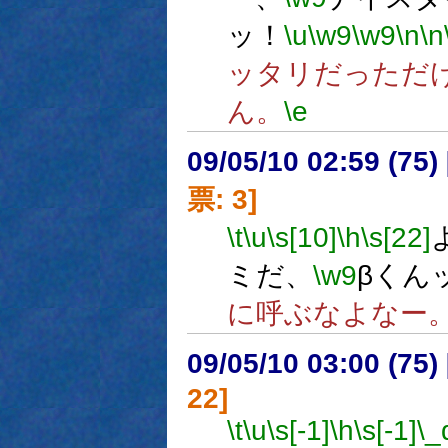
ッ！
\u
\w9
\w9
\n
\n
ッタリだっただ
ん。
\e
09/05/10 02:59 (
票: 3]
\t
\u
\s[10]
\h
\s[22]
ミだ、
\w9
βくん
に呼ぶなよなー
09/05/10 03:00 (75
22]
\t
\u
\s[-1]
\h
\s[-1]
\_