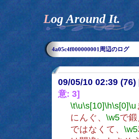
Log Around It.
4a05c4f000000001周辺のログ
09/05/10 02:39 (
意: 3]
\t
\u
\s[10]
\h
\s[0]
\u
にんぐ、
\w5
で鍛
ではなくて、
\w5