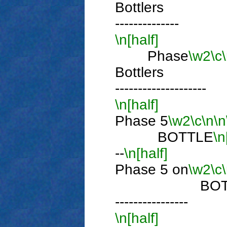
Bottler
--------------
\n[half]
Phase
\w2
\c
Bottler
--------------------
\n[half]
Phase 5
\w2
\c
\n
\n
BOTTLE
\n
--
\n[half]
Phase 5 on
\w2
\c
BOTTL
----------------
\n[half]