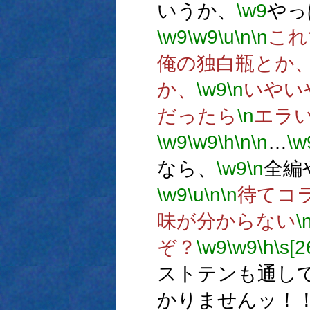
いうか、
\w9
やっ
\w9
\w9
\u
\n
\n
これ
俺の独白瓶とか
か、
\w9
\n
いやい
だったら
\n
エラ
\w9
\w9
\h
\n
\n
…
\w
なら、
\w9
\n
全編
\w9
\u
\n
\n
待てコ
味が分からない
\
ぞ？
\w9
\w9
\h
\s[2
ストテンも通し
かりませんッ！