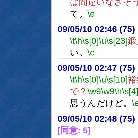
は間違いなさそ
て。
\e
09/05/10 02:46 (75
\t
\h
\s[0]
\u
\s[23]
鍛
い。
\e
09/05/10 02:47 (
\t
\h
\s[0]
\u
\s[10]
裕
で？
\w9
\w9
\h
\s[4
思うんだけど。
\
09/05/10 02:48 (75
[同意: 5]