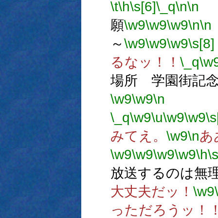
\t
\h
\s[6]
\_q
\n
\n
願
\w9
\w9
\w9
\n
\n
～
\w9
\w9
\w9
\s[8]
るなッ！！
\_q
\w
場所 学園街記
\w9
\w9
\n
備考
\_q
\w9
\u
\w9
\w9
\s
みてえ。
\w9
\n
あ
\w9
\w9
\w9
\w9
\h
\
放送するのは無
大丈夫だッ！
\w9
っただろうッ！