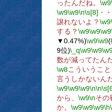
ったんだね。
\w9
\w9
\w9
\n
\s[8]
・
譲れないよ？
\w9
する？
\w9
\w9
\w9
▼0.47%)
\w9
\w9
9位)
\_q
\w9
\w9
\w
数が減ってたん
\w8
こういうこと
言うしかないん
\w9
\w9
\w9
\n
\n
\s[
から、
\w9
\n
その
か。
\w9
\w9
\w9
\h