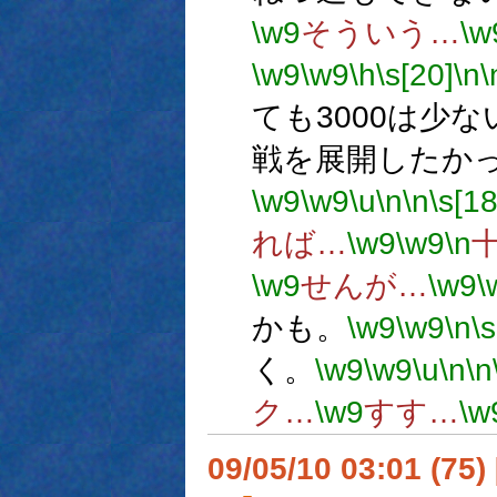
\w9
そういう…
\w
\w9
\w9
\h
\s[20]
\n
\
ても3000は少な
戦を展開したか
\w9
\w9
\u
\n
\n
\s[18
れば…
\w9
\w9
\n
\w9
せんが…
\w9
\
かも。
\w9
\w9
\n
\s
く。
\w9
\w9
\u
\n
\n
ク…
\w9
すす…
\w
09/05/10 03:01 (75