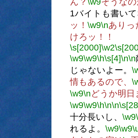
ん？
\w9
そうなの
1バイトも書いて
ッ！
\w9
\n
ありっ
けろッ！！
\s[2000]
\w2
\s[20
\w9
\w9
\h
\s[4]
\n
\n
じゃないよー。
\
情もあるので、
\
\w9
\n
どうか明日
\w9
\w9
\h
\n
\n
\s[28
十分長いし、
\w9
れるよ。
\w9
\w9
\