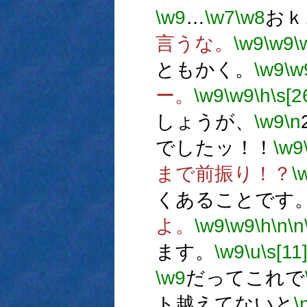
\w9
…
\w7
\w8
おｋ
言うな。
\w9
\w9
\
ともかく。
\w9
\w
ー。
\w9
\w9
\h
\s[2
しょうが、
\w9
\n
でしたッ！！
\w9
まで前振り！？
\
くあることです
よ。
\w9
\w9
\h
\n
\n
ます。
\w9
\u
\s[11
\w9
だってこれで
ト越えてないと
\