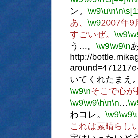
ン。
\w9
\u
\n
\n
\s[1
あ、
\w9
2007年
すごいぜ。
\w9
\w
う…。
\w9
\w9
\n
http://bottle.mika
around=4712
いてくれたまえ
\w9
\n
そこで心が
\w9
\w9
\h
\n
\n
…
\w
わコレ。
\w9
\w9
\
これは素晴らし
定はいったいど