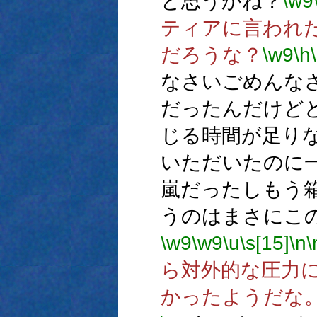
と思うかね？
\w9
ティアに言われ
だろうな？
\w9
\h
なさいごめんな
だったんだけど
じる時間が足り
いただいたのに
嵐だったしもう
うのはまさにこ
\w9
\w9
\u
\s[15]
\n
\
ら対外的な圧力
かったようだな