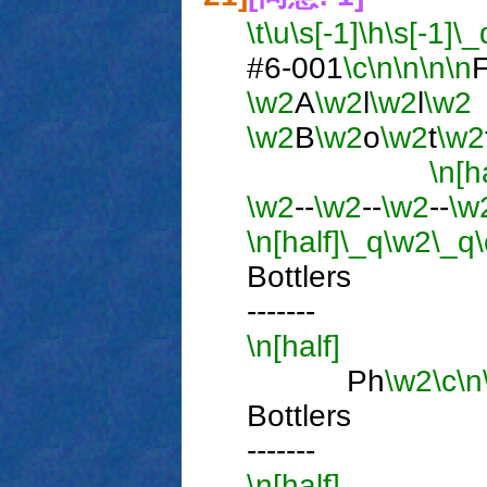
\t
\u
\s[-1]
\h
\s[-1]
\_
#6-001
\c
\n
\n
\n
\n
\w2
A
\w2
l
\w2
l
\w2
\w2
B
\w2
o
\w2
t
\w2
\n[h
\w2
--
\w2
--
\w2
--
\w
\n[half]
\_q
\w2
\_q
\
Bottle
-------
\n[half]
Ph
\w2
\c
\n
Bottle
-------
\n[half]