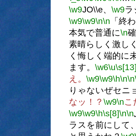
\w9
JO\\e、
\w9
ラ
\w9
\w9
\n
\n
「終
本気で普通に
\n
素晴らしく激し
く悔しく端的に
ます。
\w6
\u
\s[13
え。
\w9
\w9
\h
\n
\n
りゃないぜセニ
なッ！？
\w9
\n
こ
\w9
\w9
\h
\s[8]
\n
\n
ラスを前にして