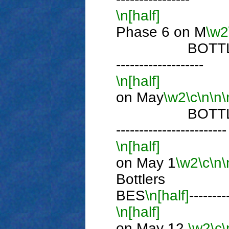
\n[half]
Phase 6 on M
\w2
BOTTLE 
-------------------
\n[half]
P
on May
\w2
\c
\n
\n
\
BOTTLE 
------------------------
\n[half]
P
on May 1
\w2
\c
\n
\
Bottlers
BES
\n[half]
--------
\n[half]
P
on May 12
\w2
\c
\