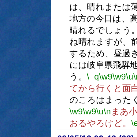
は、晴れまたは
地方の今日は、
晴れるでしょう
ね晴れますが、
するため、昼過
には岐阜県飛騨
う。
\_q
\w9
\w9
\u
\
てから行くと面
のころはまった
\w9
\w9
\u
\n
まあ
おるやろけど。
\