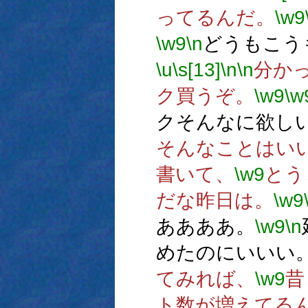
ってるんだ。
\w9
\w9
\n
どうもこう
\u
\s[13]
\n
\n
分か
ク買うぞ。
\w9
\w
クそんなに欲し
そんなことはい
書いて、
\w9
とう
だな昨日は。
\w9
ああああ。
\w9
\n
めたのにいいい
てみれば、
\w9
昔
ト数が増えてる