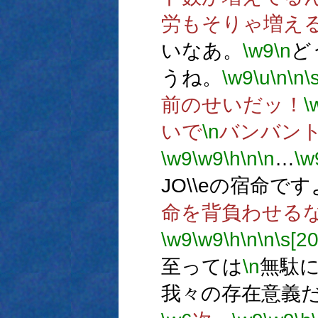
労もそりゃ増え
いなあ。
\w9
\n
ど
うね。
\w9
\u
\n
\n
\
前のせいだッ！
\
いで
\n
バンバン
\w9
\w9
\h
\n
\n
…
\w
JO\\eの宿命で
命を背負わせる
\w9
\w9
\h
\n
\n
\s[20
至っては
\n
無駄
我々の存在意義