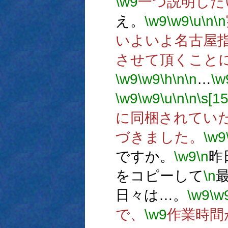
\w9
一つ説明した
え。
\w9
\w9
\u
\n
\n
いよいよ名古屋
させて頂くこと
\w9
\w9
\h
\n
\n
…
\w
\w9
\w9
\u
\n
\n
\s[15
に同梱されてい
づきました。
\w9
ですか。
\w9
\n
昨
をコピーして
\n
日々は…。
\w9
\w
で、
\w9
作業時間