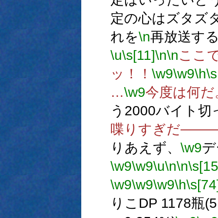
定の心はズタズ
れを
\n
再放送す
\u
\s[11]
\n
\n
ここ
ッ！！
\w9
\w9
\h
\s
…
\w9
今度は何だ
う2000バイト
喋りすぎだ――
りあえず、
\w9
デ
\w9
\w9
\u
\n
\n
\s[15
\w9
\w9
\w9
\h
\s[74
りこDP 1178瓶(5