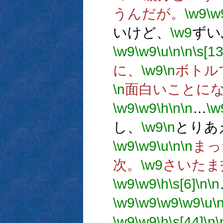
うんだが。
\w9
\w
いけど、
\w9
ずい
\w9
\w9
\u
\n
\n
\s[13
に、
\w9
\n
ボトル
\n
面白いことに
\w9
\w9
\h
\n
\n
…
\w
し、
\w9
\n
とりあ
\w9
\w9
\u
\n
\n
まっ
次。
\w9
さいたま
\w9
\w9
\h
\s[6]
\n
\n
\w9
\w9
\w9
\w9
\u
\
\w9
\w9
\h
\s[44]
\n
\