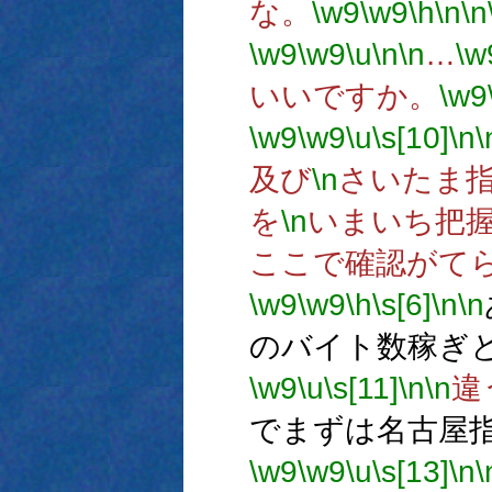
な。
\w9
\w9
\h
\n
\n
\w9
\w9
\u
\n
\n
…
\w
いいですか。
\w9
\w9
\w9
\u
\s[10]
\n
\
及び
\n
さいたま
を
\n
いまいち把
ここで確認がて
\w9
\w9
\h
\s[6]
\n
\n
のバイト数稼ぎ
\w9
\u
\s[11]
\n
\n
違
でまずは名古屋
\w9
\w9
\u
\s[13]
\n
\