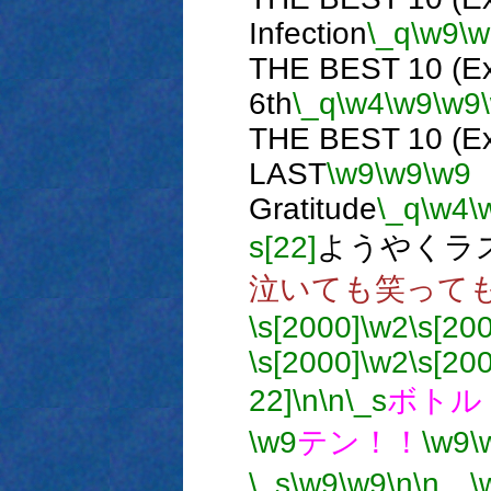
Infection
\_q
\w9
\w
THE BEST 10 (Ex
6th
\_q
\w4
\w9
\w9
THE BEST 10 (Ex
LAST
\w9
\w9
\w9
Gratitude
\_q
\w4
\
s[22]
ようやくラ
泣いても笑って
\s[2000]
\w2
\s[20
\s[2000]
\w2
\s[20
22]
\n
\n
\_s
ボトル
\w9
テン！！
\w9
\
\_s
\w9
\w9
\n
\n
…
\