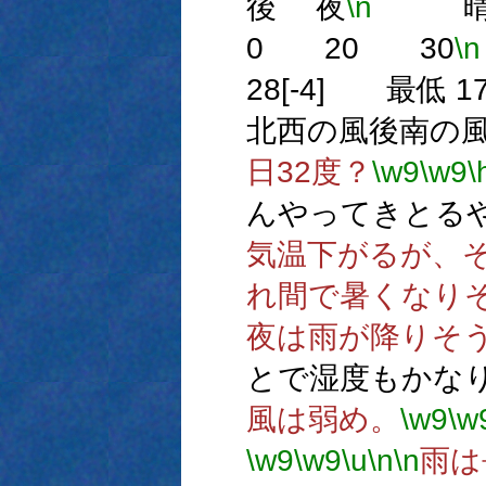
後 夜
\n
晴
0 20 30
\n
28[-4] 最低 17
北西の風後南の
日32度？
\w9
\w9
\
んやってきとる
気温下がるが、そ
れ間で暑くなり
夜は雨が降りそ
とで湿度もかな
風は弱め。
\w9
\w
\w9
\w9
\u
\n
\n
雨は