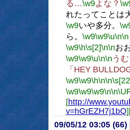
る…
\w9
よな？
\w
れたってことは
\w9
いや多分。
\w
ら。
\w9
\w9
\u
\n
\n
\w9
\h
\s[2]
\n
\n
お
\w9
\w9
\u
\n
\n
うむ
「HEY BULLD
\w9
\w9
\h
\n
\n
\s[22
\w9
\w9
\w9
\n
\n
\U
[
http://www.yout
v=hGrEZH7j1bQ
09/05/12 03:05 (66