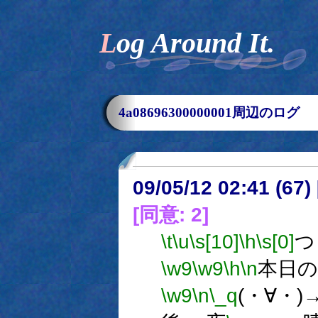
Log Around It.
4a08696300000001周辺のログ
09/05/12 02:41 (
[同意: 2]
\t
\u
\s[10]
\h
\s[0]
つ
\w9
\w9
\h
\n
本日の
\w9
\n
\_q
(・∀・)