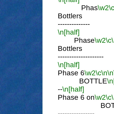
Phas
\w2
\
Bottler
--------------
\n[half]
Phase
\w2
\c
Bottler
--------------------
\n[half]
Phase 6
\w2
\c
\n
\n
BOTTLE
\n
--
\n[half]
Phase 6 on
\w2
\c
BOTTL
----------------