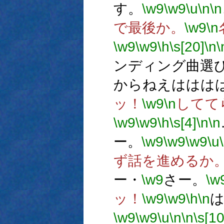
す。
\w9
\w9
\u
\n
\n
で最後か。
\w9
\n
\w9
\w9
\h
\s[20]
\n
\
ンディング曲選
からねえははは
ッ！
\w9
\n
してて
\w9
\w9
\h
\s[4]
\n
\n
ー。
\w9
\w9
\w9
\u
ず話を進めるか
ー・
\w9
さー。
\w
ッ！
\w9
\w9
\h
\n
\w9
\w9
\u
\n
\n
\s[10