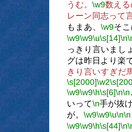
うむ。
\w9
数える
レーン同志って
もまあ、
\w9
そこ
\w9
\w9
\u
\s[14]
\n
\
っきり言いまし
グは昨日より楽
きり言いすぎだ
\s[2000]
\w2
\s[20
\w9
\w9
\h
\s[6]
\n
\n
いって
\n
手が抜
が。
\w9
\w9
\u
\n
\n
\w9
\w9
\h
\s[44]
\n
\