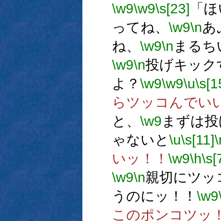
\w9
\w9
\s[23]
「ほ
ってね、
\w9
\n
あ
ね、
\w9
\n
まるち
\w9
\n
投げキック
よ？
\w9
\w9
\u
\s[1
らツッコんでい
と、
\w9
まずは投
ゃないと
\u
\s[11]
\
いッ！！
\w9
\h
\s[
\w9
\n
親切にツッ
うのにッ！！
\w9
このポンコツッ