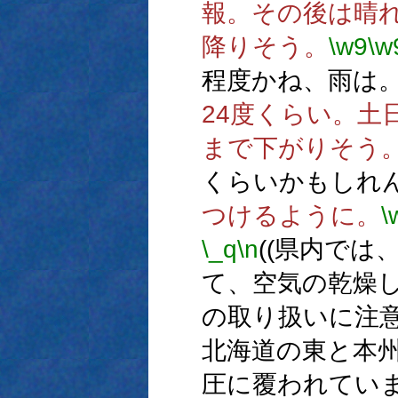
報。その後は晴
降りそう。
\w9
\w
程度かね、雨は
24度くらい。土
まで下がりそう
くらいかもしれ
つけるように。
\
\_q
\n
((県内で
て、空気の乾燥
の取り扱いに注意
北海道の東と本
圧に覆われてい