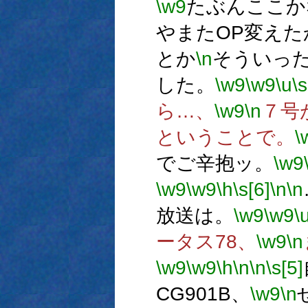
\w9
たぶんここか
やまたOP変え
とか
\n
そういっ
した。
\w9
\w9
\u
\s
ら…、
\w9
\n
７号
ということで。
\
でご辛抱ッ。
\w9
\w9
\w9
\h
\s[6]
\n
\n
放送は。
\w9
\w9
\
ータス78、
\w9
\n
\w9
\w9
\h
\n
\n
\s[5]
CG901B、
\w9
\n