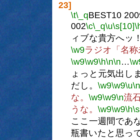
23]
\t
\_q
BEST10 2009
002
\c
\_q
\u
\s[10]
\
ィブな貴方へッ
\w9
ラジオ「名称
\w9
\w9
\h
\n
\n
…
\w
ょっと元気出し
だし。
\w9
\w9
\u
\
な。
\w9
\w9
\n
流
うな。
\w9
\w9
\h
\s
ここ一週間であ
瓶書いたと思っ