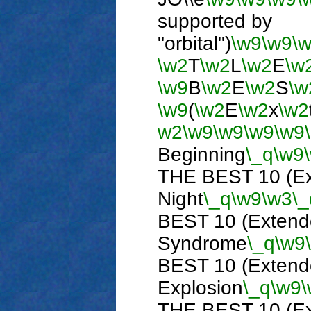
supported by
"orbital")
\w9
\w9
\
\w2
T
\w2
L
\w2
E
\w
\w9
B
\w2
E
\w2
S
\w
\w9
(
\w2
E
\w2
x
\w2
w2
\w9
\w9
\w9
\w9
Beginning
\_q
\w9
THE BEST 10 (Ex
Night
\_q
\w9
\w3
\_
BEST 10 (Extend
Syndrome
\_q
\w9
BEST 10 (Extend
Explosion
\_q
\w9
THE BEST 10 (Ex