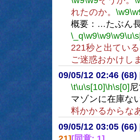
\w9
\w9
そうか。
\
れたのか。
\w9
\w
概要：…たぶん
\_q
\w9
\w9
\w9
\u
\s
221秒と出てい
ご迷惑おかけし
09/05/12 02:46 (
\t
\u
\s[10]
\h
\s[0]
尼
マゾンに在庫な
料かかるからな
09/05/12 03:05 (66
21]
[同意: 1]