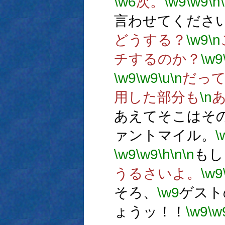
\w6
次。
\w9
\w9
\h
言わせてくださ
どうする？
\w9
\n
チするのか？
\w9
\w9
\w9
\u
\n
だっ
用した部分も
\n
あえてそこはそ
ァントマイル。
\
\w9
\w9
\h
\n
\n
もし
うるさいよ。
\w9
そろ、
\w9
ゲスト
ょうッ！！
\w9
\w