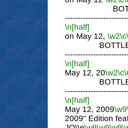
BOTTLE 
------------------------
\n[half]
P
on May 12,
\w2
\c
BOTTLE TH
------------------------
\n[half]
Ph
May 12, 20
\w2
\c
\
BOTTLE TH
------------------------
\n[half]
Ph
May 12, 2009
\w9
2009" Edition fea
JO\\e
\w9
\w9
\w9
\