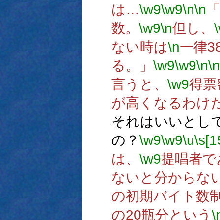
は…
\w9
\w9
\n
\n
「
数。
\w9
\n
但し、
ない時は
\n
一律3
る。」
\w9
\w9
\n
\n
言うと、
\w9
得票
が高くなるわけ
それはいいとし
の？
\w9
\w9
\u
\s[1
は、
\w9
提唱者で
ないと分からな
の初期バイト数
の20瓶分という
\