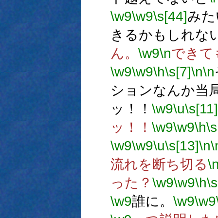
\w9
\w9
\s[44]
みた
きるかもしれな
ん。
\w9
\n
できて
\w9
\w9
\h
\s[7]
\n
\n
ションなんか当
ッ！！
\w9
\u
\s[11]
ッ！！
\w9
\w9
\h
\s
\w9
\w9
\u
\s[13]
\n
\
流れを断ち切る
\
った？
\w9
\w9
\h
\s
\w9
誰に。
\w9
\w9