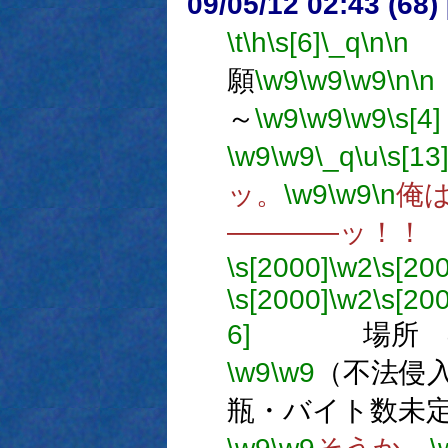
09/05/12 02:43 (68
\t
\h
\s[6]
\_q
\n
\n
願
\w9
\w9
\w9
\n
\n
～
\w9
\w9
\w9
\s[4]
\w9
\w9
\_q
\u
\s[13
ッ。
\w9
\w9
\n
俺は
――――ッ！！
\s[2000]
\w2
\s[20
\s[2000]
\w2
\s[20
6]
場所 学
\w9
\w9
（不法侵
瓶・バイト数未